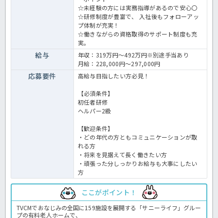
☆未経験の方には実務指導があるので安心〇
☆研修制度が豊富で、 入社後もフォローアッ
プ体制が充実！
☆働きながらの資格取得のサポート制度も充
実。
給与
年収：319万円～492万円※別途手当あり
月給：228,000円～297,000円
応募要件
高給与目指したい方必見！
【必須条件】
初任者研修
ヘルパー2級
【歓迎条件】
・どの年代の方ともコミュニケーションが取
れる方
・将来を見据えて長く働きたい方
・頑張った分しっかりお給与も大事にしたい
方
ここがポイント！
TVCMでおなじみの全国に159施設を展開する「サニーライフ」グルー
プの有料老人ホームで、