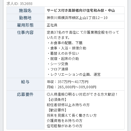
求人ID: 352693
施設名
サービス付き高齢者向け住宅和み邸・中山
勤務地
神奈川県横浜市緑区上山1丁目12－10
雇用形態
正社員
仕事内容
定員37名のサ高住にて介護業務全般を行って
いただきます。
・お食事の配膳、下膳
・食事・入浴・排泄介助
・着替えのお手伝い
・就寝・起床の介助
・シーツ交換
・フロア清掃
・レクリエーションの企画、運営
給与
年収：357万円～417万円
月給：265,000円～309,000円
応募要件
◎人柄重視◎明るい対応ができる方大歓迎！
【必須条件】
初任者研修以上お持ちの方
【歓迎要件】
将来を見据えて長く働きたい方
介護資格をお持ちの方
住宅経験がおありの方