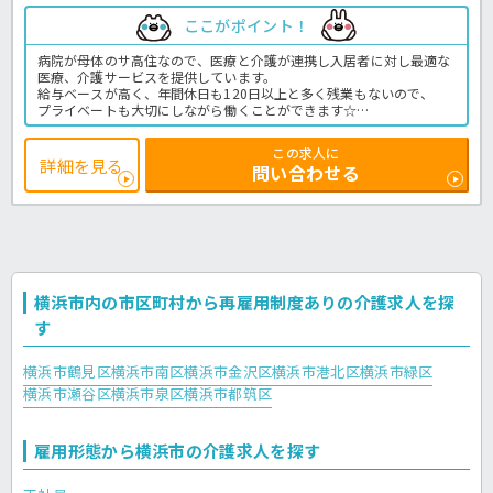
ここがポイント！
病院が母体のサ高住なので、医療と介護が連携し入居者に対し最適な
医療、介護サービスを提供しています。
給与ベースが高く、年間休日も120日以上と多く残業もないので、
プライベートも大切にしながら働くことができます☆
初任者研修以上の資格をお持ちであれば経験が無くても大丈夫☆
お気軽にほっ介護までお問合せください！
この求人に
サ高住での介護業務全般です。
詳細を見る
問い合わせる
＜介護職 正職員 サ高住の求人＞
横浜市内の市区町村から再雇用制度ありの介護求人を探
す
横浜市鶴見区
横浜市南区
横浜市金沢区
横浜市港北区
横浜市緑区
横浜市瀬谷区
横浜市泉区
横浜市都筑区
雇用形態から横浜市の介護求人を探す