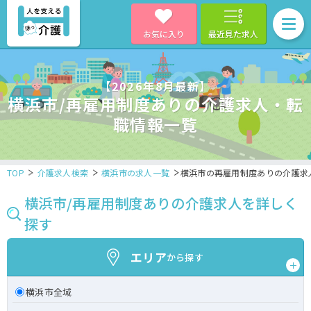
お気に入り
最近見た求人
【2026年8月最新】
横浜市/再雇用制度ありの介護求人・転
職情報一覧
TOP
介護求人検索
横浜市の求人一覧
横浜市の再雇用制度ありの介護求
横浜市/再雇用制度ありの介護求人を詳しく
探す
エリア
から探す
横浜市全域