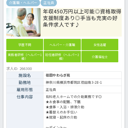
介護職・ヘルパー
正社員
年収450万円以上可能◎資格取得
支援制度あり◎手当も充実の好
条件求人です♪
学歴不問
ヘルパー・介護職
女性活躍
実務者研修（ヘルパー1
初任者研修（ヘルパー2
介護福祉士
級）
級）
求人ID: 266300
施設名
荏田やわらぎ苑
勤務地
神奈川県横浜市都筑区荏田南3-28-1
雇用形態
正社員
仕事内容
有料老人ホームでの介助業務です◎
★お食事の配膳、下膳
★食事・入浴・排泄介助
★着替えのお手伝い
★就寝・起床の介助
～ポイント～