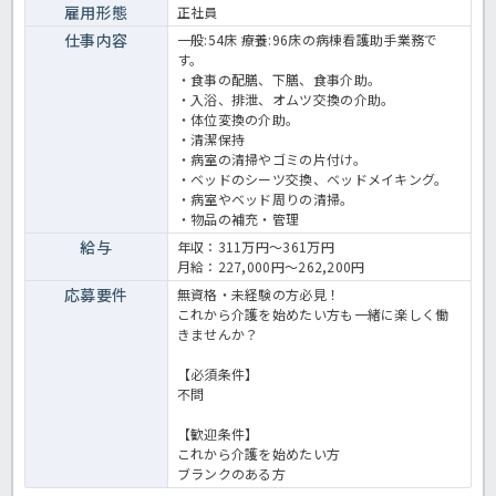
雇用形態
正社員
仕事内容
一般:54床 療養:96床の病棟看護助手業務で
す。
・食事の配膳、下膳、食事介助。
・入浴、排泄、オムツ交換の介助。
・体位変換の介助。
・清潔保持
・病室の清掃やゴミの片付け。
・ベッドのシーツ交換、ベッドメイキング。
・病室やベッド周りの清掃。
・物品の補充・管理
給与
年収：311万円～361万円
月給：227,000円～262,200円
応募要件
無資格・未経験の方必見！
これから介護を始めたい方も一緒に楽しく働
きませんか？
【必須条件】
不問
【歓迎条件】
これから介護を始めたい方
ブランクのある方