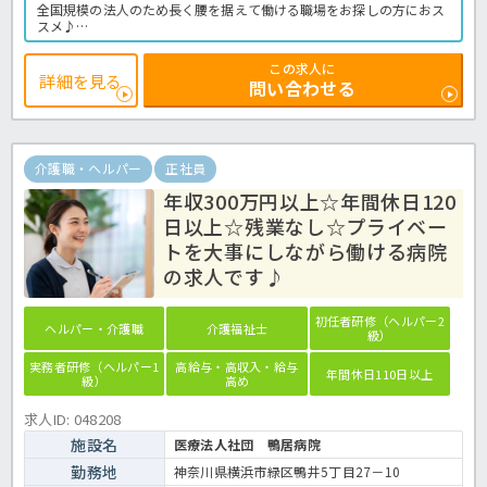
全国規模の法人のため長く腰を据えて働ける職場をお探しの方におス
スメ♪
基本給も高めに設定されており、毎月の給与も魅力的な求人です◎
月9日と休暇もしっかり取得OK！1食200円で利用可能な社内食もうれ
この求人に
しいポイント♪
詳細を見る
問い合わせる
まずはお気軽にほっ介護までお問い合わせくださいね。
有料老人ホームでの介護業務全般です。
＜介護職 正職員 有料老人ホームの求人＞
介護職・ヘルパー
正社員
年収300万円以上☆年間休日120
日以上☆残業なし☆プライベー
トを大事にしながら働ける病院
の求人です♪
初任者研修（ヘルパー2
ヘルパー・介護職
介護福祉士
級）
実務者研修（ヘルパー1
高給与・高収入・給与
年間休日110日以上
級）
高め
求人ID: 048208
施設名
医療法人社団 鴨居病院
勤務地
神奈川県横浜市緑区鴨井5丁目27－10