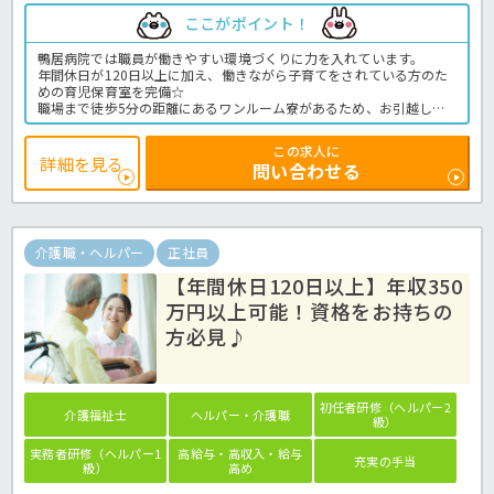
ここがポイント！
鴨居病院では職員が働きやすい環境づくりに力を入れています。
年間休日が120日以上に加え、働きながら子育てをされている方のた
めの育児保育室を完備☆
職場まで徒歩5分の距離にあるワンルーム寮があるため、お引越しを
検討の方にもオススメ！
残業もほぼなくプライベート重視なのでワークライフバランスを大切
この求人に
にしながら働くことができる病院です！
詳細を見る
問い合わせる
ぜひお気軽にほっ介護までお問合せくださいね♪
病院での介護業務全般です。
＜介護職 正職員 病院の求人＞
介護職・ヘルパー
正社員
【年間休日120日以上】年収350
万円以上可能！資格をお持ちの
方必見♪
初任者研修（ヘルパー2
介護福祉士
ヘルパー・介護職
級）
実務者研修（ヘルパー1
高給与・高収入・給与
充実の手当
級）
高め