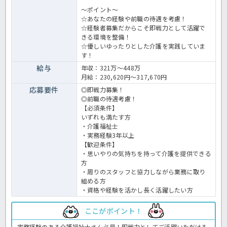
～ポイント～
☆あなたの経験や前職の待遇を考慮！
☆経験者募集だからこそ即戦力として活躍で
きる環境を整備！
☆優しいゆったりとした介護を実践していま
す！
給与
年収：321万～448万
月給：230,620円～317,670円
応募要件
◎即戦力募集！
◎前職の待遇考慮！
【必須条件】
いずれも満たす方
・介護福祉士
・実務経験3年以上
【歓迎条件】
・思いやりの気持ちを持って介護を提供できる
方
・周りのスタッフと協力しながら業務に取り
組める方
・資格や経験を活かし長く活躍したい方
ここがポイント！
実務経験のある介護福祉士さん必見！即戦力としてご活躍いただける