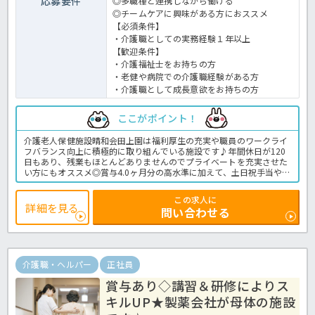
応募要件
◎多職種と連携しながら働ける
◎チームケアに興味がある方におススメ
【必須条件】
・介護職としての実務経験１年以上
【歓迎条件】
・介護福祉士をお持ちの方
・老健や病院での介護職経験がある方
・介護職として成長意欲をお持ちの方
ここがポイント！
介護老人保健施設晴和会田上園は福利厚生の充実や職員のワークライ
フバランス向上に積極的に取り組んでいる施設です♪年間休日が120
日もあり、残業もほとんどありませんのでプライベートを充実させた
い方にもオススメ◎賞与4.0ヶ月分の高水準に加えて、土日祝手当や住
宅手当が一律支給なのも魅力的★頑張り次第で月収25万円以上も目指
すことができますよ！さらに資格取得支援制度や職員のキャリアサポ
この求人に
ートも考えてくれるので、ご自身の描くキャリアを実現できますよ！
詳細を見る
問い合わせる
活気があり、多職種とのチームワークも抜群！ご興味のある方は気軽
にほっ介護までお問合せ下さいね。老健での介護業務全般です。
＜介護職 正職員 老健の求人＞
介護職・ヘルパー
正社員
賞与あり◇講習＆研修によりス
キルUP★製薬会社が母体の施設