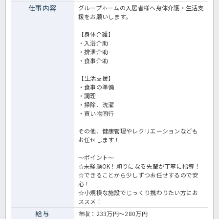
仕事内容
グループホームの入居者様へ身体介護・生活支
援をお願いします。
【身体介護】
・入浴介助
・排泄介助
・食事介助
【生活支援】
・食事の準備
・調理
・掃除、洗濯
・買い物同行
その他、健康管理やレクリエーションなども
お任せします！
～ポイント～
☆未経験OK！頼りになる先輩が丁寧に指導！
☆できることから少しずつお任せするので安
心！
☆小規模な施設でじっくり携わりたい方にお
ススメ！
給与
年収：233万円～280万円