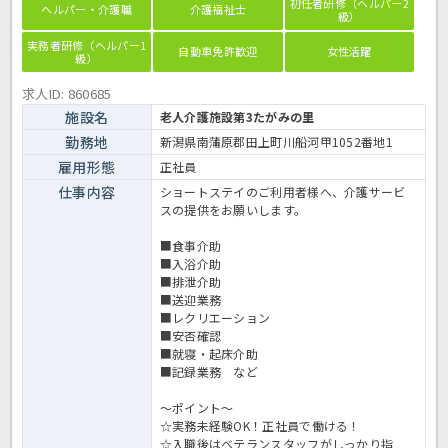
初任者研修（ヘルパー2
ヘルパー・介護職
介護福祉士
級）
実務者研修（ヘルパー1
自動車免許歓迎
女性活躍
級）
求人ID: 860685
施設名
老人介護施設第3たがみの里
勤務地
新潟県南蒲原郡田上町川船河甲1052番地1
雇用形態
正社員
仕事内容
ショートステイのご利用者様へ、介護サービ
スの提供をお願いします。
■食事介助
■入浴介助
■排泄介助
■送迎業務
■レクリエーション
■安否確認
■就寝・起床介助
■記録業務 など
～ポイント～
☆実務未経験OK！正社員で働ける！
☆入職後はベテランスタッフがしっかり指