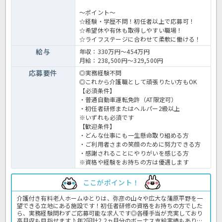
～ポイント～
☆経験・学歴不問！初任者以上で応募可！
☆希望休や有休も取得しやすい職場！
☆ライフステージに合わせて柔軟に働ける！
給与
年収：330万円～454万円
月給：238,500円～329,500円
応募要件
◎実務経験不問
◎これから介護職として頑張りたい方もOK
【必須条件】
・普通自動車運転免許（AT限定可）
・初任者研修またはヘルパー2級以上
※いずれも必須です
【歓迎条件】
・どんな仕事にも一生懸命取り組める方
・ご利用者さまの笑顔のために努力できる方
・感謝されることにやりがいを感じる方
※資格や経験をお持ちの方は優遇します
ここがポイント！
介護付き有料老人ホームゆとりは、弥彦の山々や広大な蒲原平野を一
望できる立地にある施設です！初任者研修の資格をお持ちの方でした
ら、実務経験問わずご応募可能な求人です◎各種手当が充実しており
高月収も目指せます♪年2回計2.2ヵ月分のボーナス支給実績もあり、