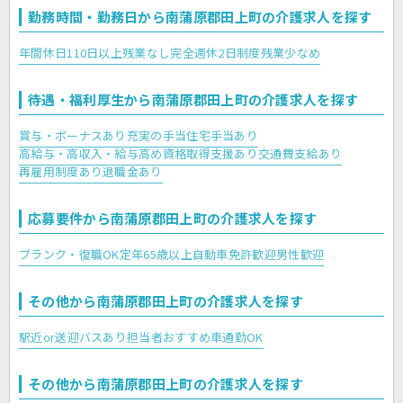
勤務時間・勤務日から南蒲原郡田上町の介護求人を探す
年間休日110日以上
残業なし
完全週休2日制度
残業少なめ
待遇・福利厚生から南蒲原郡田上町の介護求人を探す
賞与・ボーナスあり
充実の手当
住宅手当あり
高給与・高収入・給与高め
資格取得支援あり
交通費支給あり
再雇用制度あり
退職金あり
応募要件から南蒲原郡田上町の介護求人を探す
ブランク・復職OK
定年65歳以上
自動車免許歓迎
男性歓迎
その他から南蒲原郡田上町の介護求人を探す
駅近or送迎バスあり
担当者おすすめ
車通勤OK
その他から南蒲原郡田上町の介護求人を探す