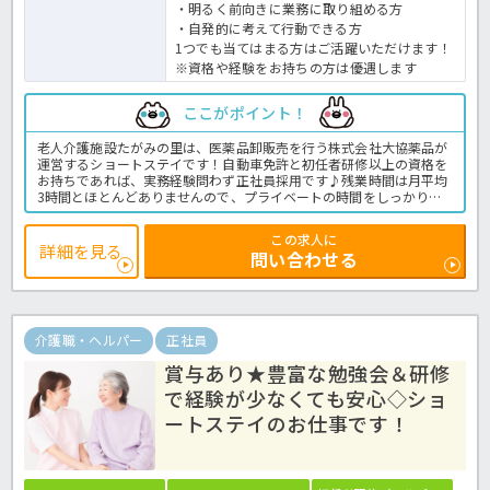
・明るく前向きに業務に取り組める方
・自発的に考えて行動できる方
1つでも当てはまる方はご活躍いただけます！
※資格や経験をお持ちの方は優遇します
ここがポイント！
老人介護施設たがみの里は、医薬品卸販売を行う株式会社大協薬品が
運営するショートステイです！自動車免許と初任者研修以上の資格を
お持ちであれば、実務経験問わず正社員採用です♪残業時間は月平均
3時間とほとんどありませんので、プライベートの時間をしっかりと
確保できます★職員が長く安定して働けるように、退職金制度や再雇
用制度などの福利厚生も整っていますよ◎この求人が気になった方
この求人に
は、ほっ介護までお気軽にお問い合わせくださいね！ショートステイ
詳細を見る
問い合わせる
での介護業務全般です。
＜介護職 正社員 ショートステイの求人＞
介護職・ヘルパー
正社員
賞与あり★豊富な勉強会＆研修
で経験が少なくても安心◇ショ
ートステイのお仕事です！