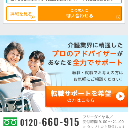
月の残業時間が少なめなのも嬉しいポイントですね☆講習会や研修の
機会もあるので、働きながらスキルアップできますよ！製薬会社が母
この求人に
体の安定基盤で働きませんか？ご興味がありましたら、まずはほっ介
詳細を見る
問い合わせる
護までお問合せ下さいね。有料老人ホームでの介護業務全般です。
＜介護職 正社員 有料老人ホームの求人＞