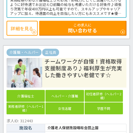
ように好待遇でお出迎え◎前職の給与も考慮いただける好条件♪頑張
り次第で年収400万円以上も可能ですので、スキルアップやキャリア
アップに加え、待遇面の向上を目指したい方にもおススメです★優し
いゆっくりとした介護を実践する定員100名の従来型特養で、あなた
の経験を活かして働いてみませんか？年間休日124日と豊富で有休消
この求人に
化率も高い法人ですので、プライベートも充実間違いなし♪残業も月
詳細を見る
問い合わせる
平均で2時間程度なので、独身の方も子育て世代の方も安心して勤務
いただけます◎お問い合わせはほっ介護まで！特養での介護業務全般
です。
＜介護職 正職員 特養の求人＞
介護職・ヘルパー
正社員
チームワークが自慢！資格取得
支援制度あり♪福利厚生が充実
した働きやすい老健です☆
初任者研修（ヘルパー2
介護福祉士
ヘルパー・介護職
級）
実務者研修（ヘルパー1
女性活躍
学歴不問
級）
求人ID: 312443
施設名
介護老人保健施設晴和会田上園