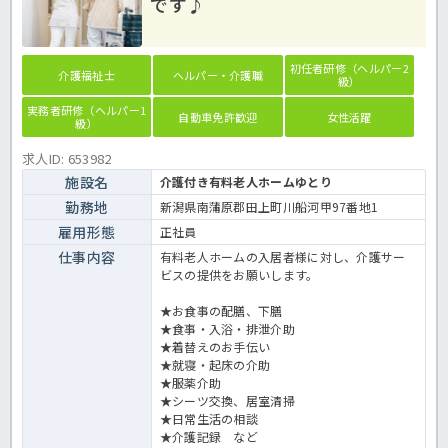
です♪
初任者研修（ヘルパー2
介護福祉士
ヘルパー・介護職
級）
実務者研修（ヘルパー1
自動車免許歓迎
女性活躍
級）
求人ID: 653982
施設名
介護付き有料老人ホームゆとり
勤務地
新潟県南蒲原郡田上町川船河甲97番地1
雇用形態
正社員
仕事内容
有料老人ホームの入居者様に対し、介護サー
ビスの提供をお願いします。
★お食事の配膳、下膳
★食事・入浴・排泄介助
★着替えのお手伝い
★就寝・起床の介助
★服薬介助
★シーツ交換、居室清掃
★日常生活の相談
★介護記録 など