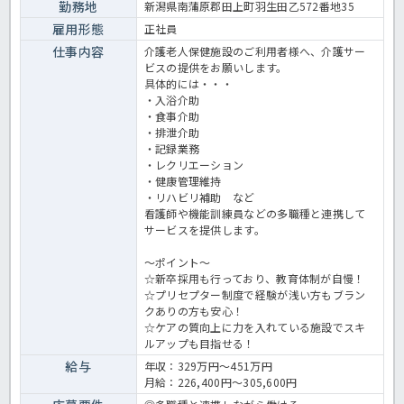
勤務地
新潟県南蒲原郡田上町羽生田乙572番地35
雇用形態
正社員
仕事内容
介護老人保健施設のご利用者様へ、介護サー
ビスの提供をお願いします。
具体的には・・・
・入浴介助
・食事介助
・排泄介助
・記録業務
・レクリエーション
・健康管理維持
・リハビリ補助 など
看護師や機能訓練員などの多職種と連携して
サービスを提供します。
～ポイント～
☆新卒採用も行っており、教育体制が自慢！
☆プリセプター制度で経験が浅い方もブラン
クありの方も安心！
☆ケアの質向上に力を入れている施設でスキ
ルアップも目指せる！
給与
年収：329万円～451万円
月給：226,400円～305,600円