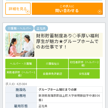
り！法人で研修・勉強会への参加をバックアップしており、成長でき
る環境が整っていますよ☆経験よりも、ご利用者さまの笑顔を引き出
この求人に
すことで自分も幸せになれる方を歓迎！この求人が気になった方は、
詳細を見る
問い合わせる
ほっ介護までお問い合わせ下さいね。ショートステイでの介護業務全
般です。
＜介護職 正社員 ショートステイの求人＞
介護職・ヘルパー
正社員
財形貯蓄制度あり◇手厚い福利
厚生が魅力★グループホームで
のお仕事です！
初任者研修（ヘルパー2
ヘルパー・介護職
介護福祉士
級）
実務者研修（ヘルパー1
自動車免許歓迎
女性活躍
級）
求人ID: 425084
施設名
グループホーム陽だまりの家
勤務地
新潟県南蒲原郡田上町大字保明新田字中浦806
番1
雇用形態
正社員