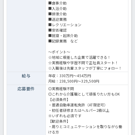
■食事介助
■入浴介助
■排泄介助
■送迎業務
■レクリエーション
■安否確認
■就寝・起床介助
■記録業務 など
～ポイント～
☆地域に根差した企業で活躍できる！
☆実務経験や学歴不問で正社員スタート！
☆入職後は先輩スタッフが丁寧にフォロー！
給与
年収：330万円～454万円
月給：238,500円～329,500円
応募要件
◎実務経験不問
◎これから介護職として頑張りたい方もOK
【必須条件】
・普通自動車運転免許（AT限定可）
・初任者研修またはヘルパー2級以上
※いずれも必須です
【歓迎条件】
・周りとコミュニケーションを取りながら働
ける方