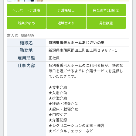
ヘルパー・介護職
介護福祉士
完全週休2日制度
残業少なめ
退職金あり
男性歓迎
求人ID: 886669
施設名
特別養護老人ホームあじさいの里
勤務地
新潟県南蒲原郡田上町田上丙２９８７−１
雇用形態
正社員
仕事内容
特別養護老人ホームのご利用者様が、快適な
毎日を過ごせるように介護サービスを提供し
ていただきます。
★食事介助
★入浴介助
★排泄介助
★移動・移乗介助
★起床・就寝介助
★口腔ケア
★介護記録
★レクリエーションの企画・運営
★バイタルチェック など