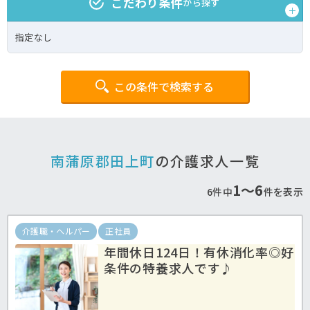
こだわり条件
から探す
指定なし
この条件で検索する
南蒲原郡田上町
の介護求人一覧
1〜6
6件中
件を表示
介護職・ヘルパー
正社員
年間休日124日！有休消化率◎好
条件の特養求人です♪