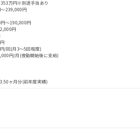
～353万円※別途手当あり
～239,000円
0円～190,000円
,000円
円
0円
0円/回(月3～5回程度)
000円/月(夜勤開始後に支給)
.50ヶ月分(前年度実績)