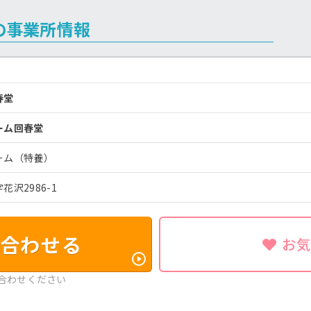
の事業所情報
回春堂
ーム回春堂
ーム（特養）
沢2986-1
合わせる
お
合わせください