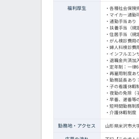
福利厚生
・各種社会保険
・マイカー通勤
・通勤手当あり（上
・扶養手当（規
・住居手当（規
・がん検診費用
・婦人科検診費
・インフルエン
・退職金共済加
・定年制：一律6
・再雇用制度あり
・勤務延長あり：
・子の看護休暇
・夜勤の免除（
・早番、遅番等
・短時間勤務制
・介護休暇制度（
勤務地・
アクセス
山形県米沢市大字花
応募の流れ