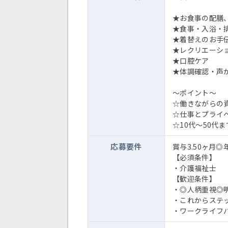
★お食事の配膳
★食事・入浴・
★着替えのお手
★レクリエーシ
★口腔ケア
★体調確認・声
～ポイント～
☆働きながらの
☆仕事とプライ
☆10代～50代
応募要件
賞与3.50ヶ月
【必須条件】
・介護福祉士
【歓迎条件】
・◎人柄重視◎
・これからステ
・ワークライフ