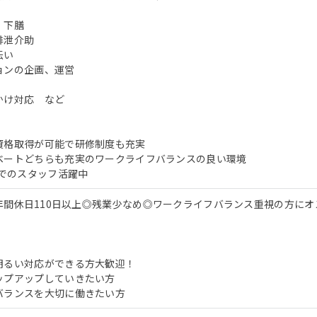
、下膳
排泄介助
伝い
ョンの企画、運営
かけ対応 など
資格取得が可能で研修制度も充実
ベートどちらも充実のワークライフバランスの良い環境
までのスタッフ活躍中
◎年間休日110日以上◎残業少なめ◎ワークライフバランス重視の方に
明るい対応ができる方大歓迎！
ップアップしていきたい方
バランスを大切に働きたい方