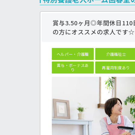
賞与3.50ヶ月◎年間休日1
の方にオススメの求人です☆
ヘルパー・介護職
介護福祉士
賞与・ボーナスあ
再雇用制度あり
り