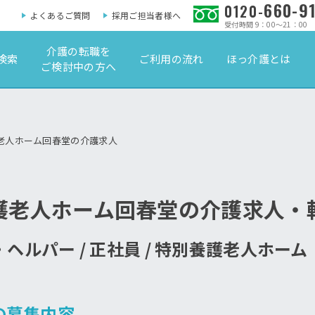
660-9
0120-
よくあるご質問
採用ご担当者様へ
受付時間 9：00～21：00
介護の転職を
検索
ご利用の流れ
ほっ介護とは
ご検討中の方へ
老人ホーム回春堂の介護求人
護老人ホーム回春堂の介護求人・
ヘルパー / 正社員 / 特別養護老人ホー
の募集内容