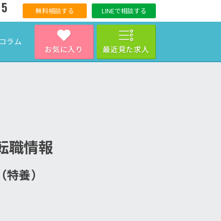
15
無料相談する
LINEで相談する
コラム
お気に入り
最近見た求人
転職情報
ム（特養）