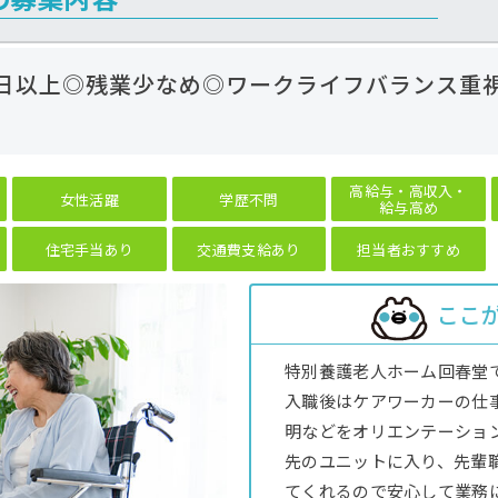
10日以上◎残業少なめ◎ワークライフバランス重
高給与・高収入・
女性活躍
学歴不問
給与高め
住宅手当あり
交通費支給あり
担当者おすすめ
ここ
特別養護老人ホーム回春堂
入職後はケアワーカーの仕
明などをオリエンテーショ
先のユニットに入り、先輩
てくれるので安心して業務