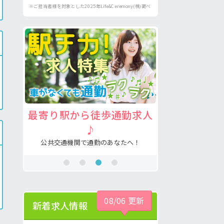
※ご担当者様を対象とした2025年Life&Ceremony(株)調べ
り支
最寄り駅から徒歩通勤求人
注目の介護
♪
あなたの希望が叶
メ♪
公共交通機関で通勤のあなたへ！
08/06 更新
新着求人情報