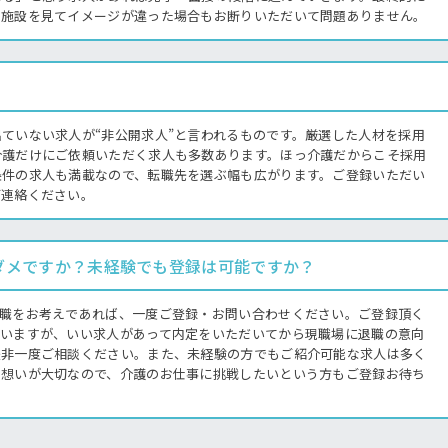
・施設を見てイメージが違った場合もお断りいただいて問題ありません。
ていない求人が“非公開求人”と言われるものです。厳選した人材を採用
介護だけにご依頼いただく求人も多数あります。ほっ介護だからこそ採用
条件の求人も満載なので、転職先を選ぶ幅も広がります。ご登録いただい
ご連絡ください。
病院の好条件求人！
処遇改善手当しっか
看護助手の経験を積みたい方も！
給！
ダメですか？未経験でも登録は可能ですか？
手当も重視したいあなたにオスス
転職をお考えであれば、一度ご登録・お問い合わせください。ご登録頂く
もいますが、いい求人があって内定をいただいてから現職場に退職の意向
是非一度ご相談ください。また、未経験の方でもご紹介可能な求人は多く
う想いが大切なので、介護のお仕事に挑戦したいという方もご登録お待ち