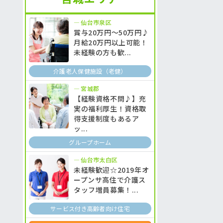
仙台市泉区
賞与20万円～50万円♪
月給20万円以上可能！
未経験の方も歓...
介護老人保健施設（老健）
宮城郡
【経験資格不問♪】充
実の福利厚生！資格取
得支援制度もあるア
ッ...
グループホーム
仙台市太白区
未経験歓迎☆2019年オ
ープンサ高住で介護ス
タッフ増員募集！...
サービス付き高齢者向け住宅