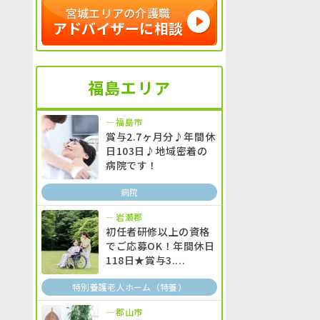
宮城エリアの介護職
アドバイザーに相談
福島エリア
福島市
賞与2.7ヶ月分♪年間休
日103日♪地域密着の
病院です！
病院
岩瀬郡
初任者研修以上の資格
でご応募OK！年間休日
118日★賞与3....
特別養護老人ホーム（特養）
郡山市