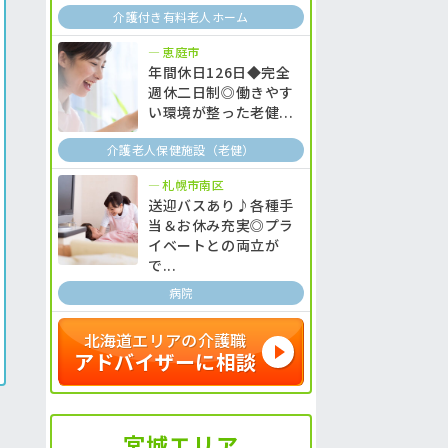
介護付き有料老人ホーム
恵庭市
年間休日126日◆完全
週休二日制◎働きやす
い環境が整った老健...
介護老人保健施設（老健）
札幌市南区
送迎バスあり♪各種手
当＆お休み充実◎プラ
イベートとの両立が
で...
病院
北海道エリアの介護職
アドバイザーに相談
宮城エリア