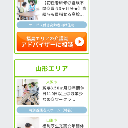
【初任者研修◎経験不
問◎賞与3ヶ月分★】高
給与も目指せる高給...
サービス付き高齢者向け住宅
福島エリアの介護職
アドバイザーに相談
山形エリア
米沢市
賞与3.50ヶ月◎年間休
日110日以上◎残業少
なめ◎ワークラ...
特別養護老人ホーム（特養）
山形市
福利厚生充実☆年間休