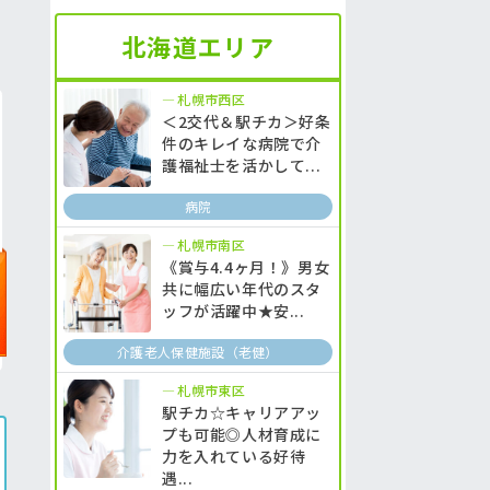
北海道エリア
札幌市西区
＜2交代＆駅チカ＞好条
件のキレイな病院で介
護福祉士を活かして...
病院
札幌市南区
《賞与4.4ヶ月！》男女
共に幅広い年代のスタ
ッフが活躍中★安...
介護老人保健施設（老健）
札幌市東区
駅チカ☆キャリアアッ
プも可能◎人材育成に
力を入れている好待
遇...