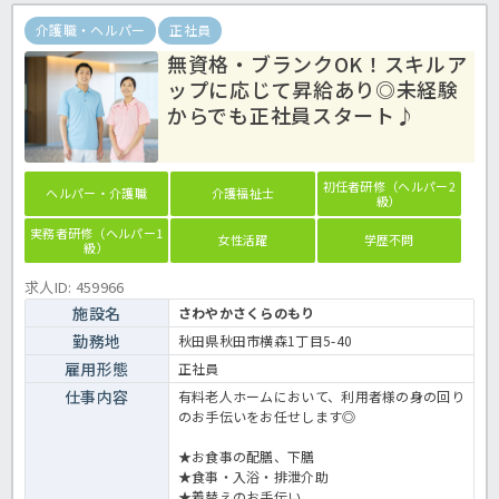
＜介護職 正職員 有料老人ホームの求人＞
介護職・ヘルパー
正社員
無資格・ブランクOK！スキルア
ップに応じて昇給あり◎未経験
からでも正社員スタート♪
初任者研修（ヘルパー2
ヘルパー・介護職
介護福祉士
級）
実務者研修（ヘルパー1
女性活躍
学歴不問
級）
求人ID: 459966
施設名
さわやかさくらのもり
勤務地
秋田県秋田市横森1丁目5-40
雇用形態
正社員
仕事内容
有料老人ホームにおいて、利用者様の身の回り
のお手伝いをお任せします◎
★お食事の配膳、下膳
★食事・入浴・排泄介助
★着替えのお手伝い