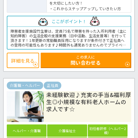
を大切にしたい方！
・これからステップアップしていきたい方
ここがポイント！
障害者支援施設竹生寮は、定員75名で障害を持った入所利用者（主に
知的障害）の生活全般の支援業務（日中活動、生活支援等）を行って
頂きます！1年更新の常勤職員採用になりますが条件付きで正社員へ
の登用の可能性もあります♪時間外も通常ありませんのでプライベー
トの時間もしっかり確保出来ます！賞与も2.5ヶ月分ありますが正社
員雇用になると大幅に上がるのも嬉しいポイントです♪障害者支援の
この求人に
経験がない方でも応募が可能ですので、これからチャレンジしていき
詳細を見る
問い合わせる
たい方はお気軽にほっ介護までお気軽にお問い合わせください！障害
者支援施設での介護業務全般です。
＜介護職 正職員 障害者支援施設の求人＞
介護職・ヘルパー
正社員
未経験歓迎♪充実の手当&福利厚
生◎小規模な有料老人ホームの
求人です☆
初任者研修（ヘルパー2
ヘルパー・介護職
介護福祉士
級）