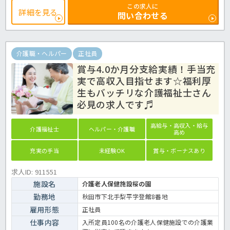
しっかり確保★看護師さんが24時間常駐しているのも安心！経験、資
この求人に
格がある方でお給料アップ、医療提供の施設での介護に挑戦したい方
詳細を見る
問い合わせる
は、お早めにご相談ください！
有料老人ホームでの介護業務全般です。
＜介護職 正職員 有料老人ホームの求人＞
介護職・ヘルパー
正社員
賞与4.0か月分支給実績！手当充
実で高収入目指せます☆福利厚
生もバッチリな介護福祉士さん
必見の求人です♬
高給与・高収入・給与
介護福祉士
ヘルパー・介護職
高め
充実の手当
未経験OK
賞与・ボーナスあり
求人ID: 911551
施設名
介護老人保健施設桜の園
勤務地
秋田市下北手梨平字登館8番地
雇用形態
正社員
仕事内容
入所定員100名の介護老人保健施設での介護業