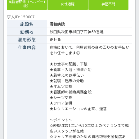
実務者研修（ヘルパー1
女性活躍
学歴不問
級）
求人ID: 150007
施設名
清和病院
勤務地
秋田県秋田市柳田字石神59番地
雇用形態
正社員
仕事内容
病棟において、利用者様の身の回りのお手伝い
をお任せします◎
★お食事の配膳、下膳
★食事・入浴・排泄介助
★着替えのお手伝い
★就寝・起床の介助
★オムツ交換
★看護師の補助業務全般
★シーツ交換
★フロア清掃
★レクリエーションの企画、運営
～ポイント～
☆経験年数1年から10年以上のベテランまで幅
広いスタッフが在籍
☆キャリア開発のための資格取得支援制度あ