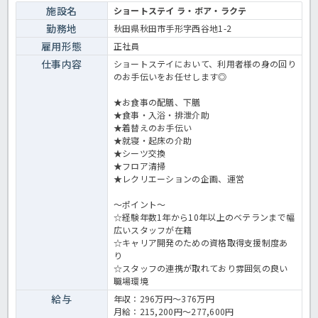
施設名
ショートステイ ラ・ボア・ラクテ
勤務地
秋田県秋田市手形字西谷地1-2
雇用形態
正社員
仕事内容
ショートステイにおいて、利用者様の身の回り
のお手伝いをお任せします◎
★お食事の配膳、下膳
★食事・入浴・排泄介助
★着替えのお手伝い
★就寝・起床の介助
★シーツ交換
★フロア清掃
★レクリエーションの企画、運営
～ポイント～
☆経験年数1年から10年以上のベテランまで幅
広いスタッフが在籍
☆キャリア開発のための資格取得支援制度あ
り
☆スタッフの連携が取れており雰囲気の良い
職場環境
給与
年収：296万円～376万円
月給：215,200円～277,600円