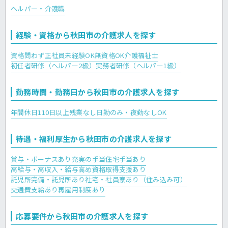
ヘルパー・介護職
経験・資格から秋田市の介護求人を探す
資格問わず正社員
未経験OK
無資格OK
介護福祉士
初任者研修（ヘルパー2級）
実務者研修（ヘルパー1級）
勤務時間・勤務日から秋田市の介護求人を探す
年間休日110日以上
残業なし
日勤のみ・夜勤なしOK
待遇・福利厚生から秋田市の介護求人を探す
賞与・ボーナスあり
充実の手当
住宅手当あり
高給与・高収入・給与高め
資格取得支援あり
託児所完備・託児所あり
社宅・社員寮あり（住み込み可）
交通費支給あり
再雇用制度あり
応募要件から秋田市の介護求人を探す