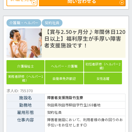
問い合わせる
＜介護職 正職員 病院の求人＞
介護職・ヘルパー
契約社員
【賞与2.50ヶ月分♪年間休日120
日以上】福利厚生が手厚い障害
者支援施設です！
初任者研修（ヘルパー2
介護福祉士
ヘルパー・介護職
級）
実務者研修（ヘルパー1
自動車免許歓迎
女性活躍
級）
求人ID: 755370
施設名
障害者支援施設竹生寮
勤務地
秋田県秋田市柳田字竹生168番地
雇用形態
契約社員
仕事内容
障害者施設において、利用者様の身の回りのお
手伝いをお任せします◎