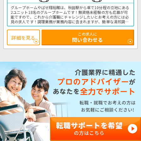
グループホームやばせ翔裕館は、秋田駅から車で10分程の立地にある
2ユニット18名のグループホームです！無資格未経験の方も応募が可
能ですので、これから介護職にチャレンジしたいとお考えの方には必
見の求人です！調理業務が業務内容に含まれますが、簡単な湯煎調理
のため調理経験がない方でも安心の環境です♪八幡運動公園や、銀
行、コンビニなど暮らしに便利なスポットが近隣に点在しているので
この求人に
晴れた日の外出も楽しめる環境です！ご興味ある方はお気軽にほっ介
詳細を見る
問い合わせる
護までお問い合わせください！グループホームでの介護業務全般で
す。
＜介護職 正職員 グループホームの求人＞