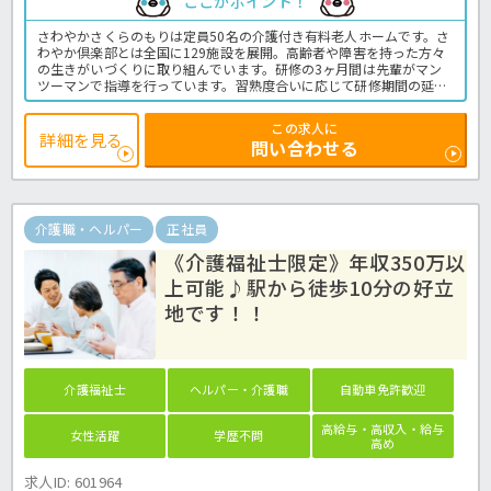
ここがポイント！
さわやかさくらのもりは定員50名の介護付き有料老人ホームです。さ
わやか倶楽部とは全国に129施設を展開。高齢者や障害を持った方々
の生きがいづくりに取り組んでいます。研修の3ヶ月間は先輩がマン
ツーマンで指導を行っています。習熟度合いに応じて研修期間の延長
もあるので焦って覚えなくても大丈夫。しっかり業務を身に付けられ
ます！また、やる気や頑張りをきちんと評価してくれますのでスキル
この求人に
アップに応じた昇給も目指せます♪まずはお気軽にお問い合わせくだ
詳細を見る
問い合わせる
さいね。グループホームでの介護業務全般です。
＜介護職 正職員 有料老人ホームの求人＞
介護職・ヘルパー
正社員
《介護福祉士限定》年収350万以
上可能♪駅から徒歩10分の好立
地です！！
介護福祉士
ヘルパー・介護職
自動車免許歓迎
高給与・高収入・給与
女性活躍
学歴不問
高め
求人ID: 601964