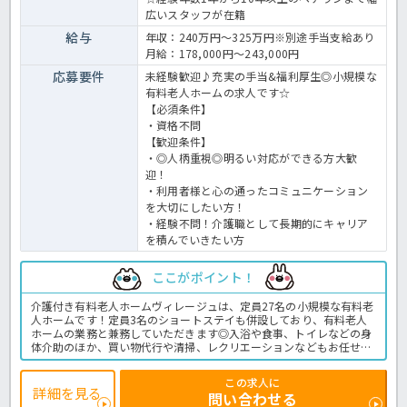
広いスタッフが在籍
給与
年収：240万円～325万円※別途手当支給あり
月給：178,000円～243,000円
応募要件
未経験歓迎♪充実の手当&福利厚生◎小規模な
有料老人ホームの求人です☆
【必須条件】
・資格不問
【歓迎条件】
・◎人柄重視◎明るい対応ができる方大歓
迎！
・利用者様と心の通ったコミュニケーション
を大切にしたい方！
・経験不問！介護職として長期的にキャリア
を積んでいきたい方
ここがポイント！
介護付き有料老人ホームヴィレージュは、定員27名の小規模な有料老
人ホームです！定員3名のショートステイも併設しており、有料老人
ホームの業務と兼務していただきます◎入浴や食事、トイレなどの身
体介助のほか、買い物代行や清掃、レクリエーションなどもお任せし
ます！初任者研修以上の資格をお持ちの方であれば、経験は不問です
☆先輩スタッフが丁寧に教えてくれるので、少しずつできる業務を増
この求人に
やしていってくださいね♪秋田県内でも珍しく、介護度の有無や介護
詳細を見る
問い合わせる
認定の結果に限らず、自立の方も受け入れしている施設ですので、幅