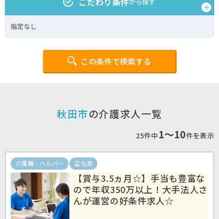
こだわり条件
から探す
指定なし
この条件で検索する
秋田市
の介護求人一覧
1〜10
25件中
件を表示
介護職・ヘルパー
正社員
【賞与3.5ヵ月☆】手当も豊富な
ので年収350万以上！大手法人さ
んが運営の好条件求人☆