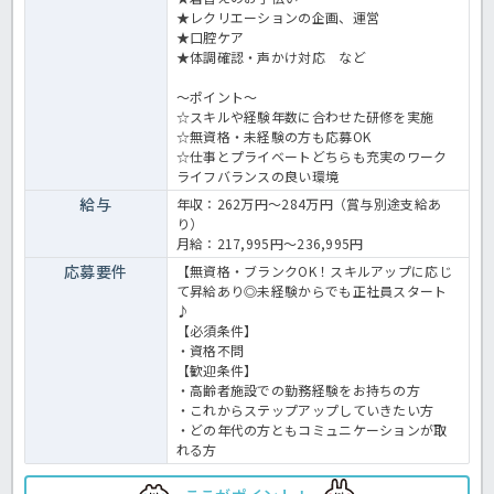
★レクリエーションの企画、運営
★口腔ケア
★体調確認・声かけ対応 など
～ポイント～
☆スキルや経験年数に合わせた研修を実施
☆無資格・未経験の方も応募OK
☆仕事とプライベートどちらも充実のワーク
ライフバランスの良い環境
給与
年収：262万円～284万円（賞与別途支給あ
り）
月給：217,995円～236,995円
応募要件
【無資格・ブランクOK！スキルアップに応じ
て昇給あり◎未経験からでも正社員スタート
♪
【必須条件】
・資格不問
【歓迎条件】
・高齢者施設での勤務経験をお持ちの方
・これからステップアップしていきたい方
・どの年代の方ともコミュニケーションが取
れる方