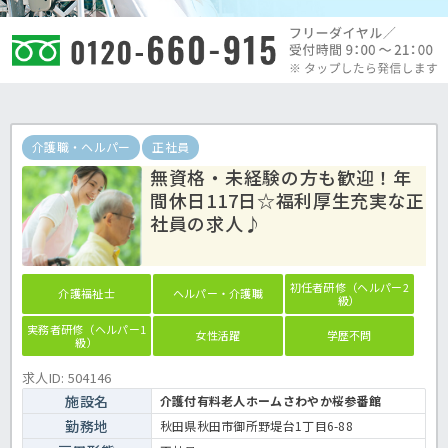
介護職・ヘルパー
正社員
無資格・未経験の方も歓迎！年
間休日117日☆福利厚生充実な正
社員の求人♪
初任者研修（ヘルパー2
介護福祉士
ヘルパー・介護職
級）
実務者研修（ヘルパー1
女性活躍
学歴不問
級）
求人ID: 504146
施設名
介護付有料老人ホームさわやか桜参番館
勤務地
秋田県秋田市御所野堤台1丁目6-88