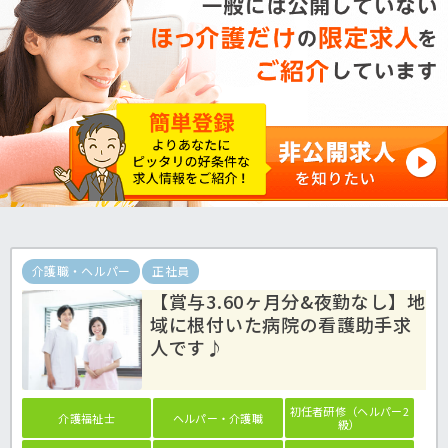
介護職・ヘルパー
正社員
【賞与3.60ヶ月分&夜勤なし】地
域に根付いた病院の看護助手求
人です♪
初任者研修（ヘルパー2
介護福祉士
ヘルパー・介護職
級）