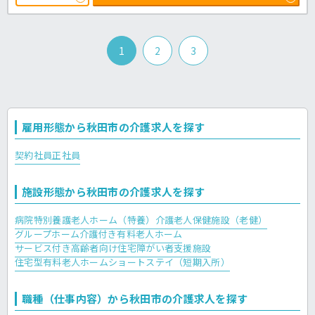
広い方々への介護のご経験を積んでいただけますよ◎65歳定年で、75
歳までの再雇用が可能ですので、50代～60代の方も活躍しています♪
アットホームな雰囲気ですので、ご興味のある方はほっ介護までお問
い合わせください！有料老人ホームでの介護業務全般です。
＜介護職 正職員 有料老人ホームの求人＞
1
2
3
雇用形態から秋田市の介護求人を探す
契約社員
正社員
施設形態から秋田市の介護求人を探す
病院
特別養護老人ホーム（特養）
介護老人保健施設（老健）
グループホーム
介護付き有料老人ホーム
サービス付き高齢者向け住宅
障がい者支援施設
住宅型有料老人ホーム
ショートステイ（短期入所）
職種（仕事内容）から秋田市の介護求人を探す