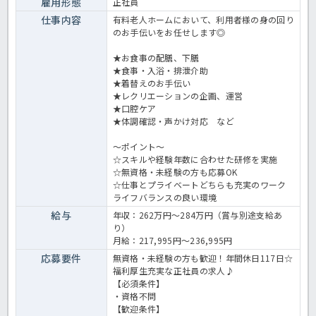
雇用形態
正社員
仕事内容
有料老人ホームにおいて、利用者様の身の回り
のお手伝いをお任せします◎
★お食事の配膳、下膳
★食事・入浴・排泄介助
★着替えのお手伝い
★レクリエーションの企画、運営
★口腔ケア
★体調確認・声かけ対応 など
～ポイント～
☆スキルや経験年数に合わせた研修を実施
☆無資格・未経験の方も応募OK
☆仕事とプライベートどちらも充実のワーク
ライフバランスの良い環境
給与
年収：262万円～284万円（賞与別途支給あ
り）
月給：217,995円～236,995円
応募要件
無資格・未経験の方も歓迎！年間休日117日☆
福利厚生充実な正社員の求人♪
【必須条件】
・資格不問
【歓迎条件】