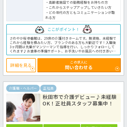
・高齢者施設での勤務経験をお持ちの方
・これからステップアップしていきたい方
・どの年代の方ともコミュニケーションが取
れる方
ここがポイント！
さわやか桜参番館は、29床の介護付きホームです。無資格、未経験で
これから経験を積みたい方、ブランクのある方も大歓迎です！入職後
3ヶ月間は先輩がマンツーマンで指導を行い、しっかりフォローして
くれます♪お食事の準備サポート、お手洗いやお風呂への付き添いな
ど日常生活のサポート、様々なレクリエーションや活動を通じて、利
用者様が楽しく生活するサポートするお仕事です。年間休日117日と
この求人に
プライベートとの両立もバッチリで、資格取得支援や手当、キャリア
詳細を見る
問い合わせる
アップ制度も充実♪気になる方はお気軽に「ほっ介護」までお問い合
わせください！有料老人ホームでの介護業務全般です。
＜介護職 正職員 有料老人ホームの求人＞
介護職・ヘルパー
正社員
秋田市で介護デビュー♪未経験
OK！正社員スタッフ募集中！