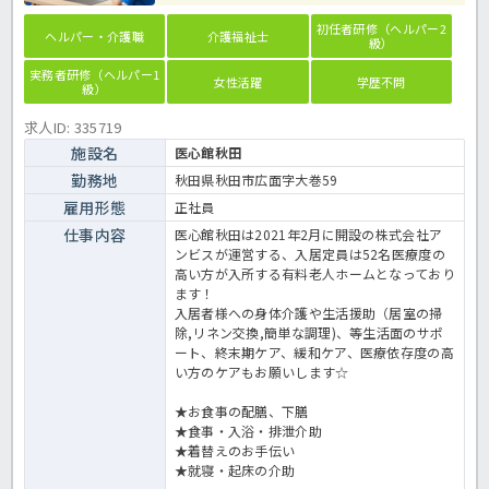
初任者研修（ヘルパー2
ヘルパー・介護職
介護福祉士
級）
実務者研修（ヘルパー1
女性活躍
学歴不問
級）
求人ID: 335719
施設名
医心館秋田
勤務地
秋田県秋田市広面字大巻59
雇用形態
正社員
仕事内容
医心館秋田は2021年2月に開設の株式会社ア
ンビスが運営する、入居定員は52名医療度の
高い方が入所する有料老人ホームとなっており
ます！
入居者様への身体介護や生活援助（居室の掃
除,リネン交換,簡単な調理)、等生活面のサポ
ート、終末期ケア、緩和ケア、医療依存度の高
い方のケアもお願いします☆
★お食事の配膳、下膳
★食事・入浴・排泄介助
★着替えのお手伝い
★就寝・起床の介助