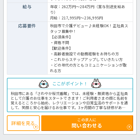
給与
年収：262万円～284万円（賞与別途支給あ
り）
月給：217,995円～236,995円
応募要件
秋田市で介護デビュー♪未経験OK！正社員ス
タッフ募集中！
【必須条件】
・資格不問
【歓迎条件】
・高齢者施設での勤務経験をお持ちの方
・これからステップアップしていきたい方
・どの年代の方ともコミュニケーションが取
れる方
ここがポイント！
秋田市にある「さわやか桜弐番館」では、未経験・無資格から正社員
として介護のお仕事をスタートできます！ご利用者さまの顔と名前を
覚えるところから始め、レクリエーションや日常生活のサポートを通
して、笑顔と安心を届けるお仕事です。3ヶ月間の丁寧な研修があ
り、先輩スタッフがマンツーマンでフォローするので初めての方でも
安心♪年間休日117日で希望休も取りやすく、プライベートと両立し
この求人に
やすい環境です。資格取得支援や手当、キャリアアップ制度も充実。
詳細を見る
問い合わせる
温かい雰囲気の中で、一緒に「生きがいづくり」をサポートしません
か？まずはお気軽にお問い合わせくださいね。有料老人ホームでの介
護業務全般です。