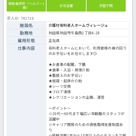
実務者研修（ヘルパー1
女性活躍
学歴不問
級）
求人ID: 782716
施設名
介護付有料老人ホームヴィレージュ
勤務地
秋田県秋田市牛島西1丁目6-28
雇用形態
正社員
仕事内容
有料老人ホームにおいて、利用者様の身の回り
のお手伝いをお任せします◎
★お食事の配膳、下膳
★食事・入浴・排泄介助
★着替えのお手伝い
★就寝・起床の介助
★シーツ交換
★フロア清掃
★レクリエーションの企画、運営
～ポイント～
☆20代～60代まで幅広い年齢層のスタッフが
活躍中
☆キャリア開発のための資格取得支援制度あ
り
☆経験年数1年から10年以上のベテランまで幅