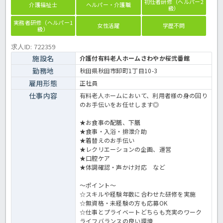
初任者研修（ヘルパー2
介護福祉士
ヘルパー・介護職
級）
実務者研修（ヘルパー1
女性活躍
学歴不問
級）
求人ID: 722359
施設名
介護付有料老人ホームさわやか桜弐番館
勤務地
秋田県秋田市卸町1丁目10-3
雇用形態
正社員
仕事内容
有料老人ホームにおいて、利用者様の身の回り
のお手伝いをお任せします◎
★お食事の配膳、下膳
★食事・入浴・排泄介助
★着替えのお手伝い
★レクリエーションの企画、運営
★口腔ケア
★体調確認・声かけ対応 など
～ポイント～
☆スキルや経験年数に合わせた研修を実施
☆無資格・未経験の方も応募OK
☆仕事とプライベートどちらも充実のワーク
ライフバランスの良い環境