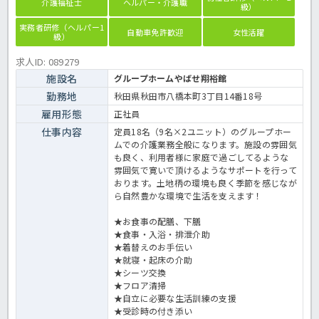
介護福祉士
ヘルパー・介護職
級）
実務者研修（ヘルパー1
自動車免許歓迎
女性活躍
級）
求人ID: 089279
施設名
グループホームやばせ翔裕館
勤務地
秋田県秋田市八橋本町3丁目14番18号
雇用形態
正社員
仕事内容
定員18名（9名×2ユニット）のグループホー
ムでの介護業務全般になります。施設の雰囲気
も良く、利用者様に家庭で過ごしてるような
雰囲気で寛いで頂けるようなサポートを行って
おります。土地柄の環境も良く季節を感じなが
ら自然豊かな環境で生活を支えます！
★お食事の配膳、下膳
★食事・入浴・排泄介助
★着替えのお手伝い
★就寝・起床の介助
★シーツ交換
★フロア清掃
★自立に必要な生活訓練の支援
★受診時の付き添い