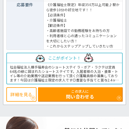
応募要件
《介護福祉士限定》年収350万以上可能♪駅か
ら徒歩10分の好立地です！！
【必須条件】
・介護福祉士
【歓迎条件】
・高齢者施設での勤務経験をお持ちの方
・利用者様と心の通ったコミュニケーション
を大切にしたい方！
・これからステップアップしていきたい方
ここがポイント！
社会福祉法人横手福寿会のショートステイ ラ・ボア・ラクテは定員
64名の緑に囲まれたショートステイです。入居者様の入浴・食事・ト
イレ等の介助業務や送迎業務を行って頂く介護職員様の募集しており
ます！今回は介護福祉士限定の求人です◎豊富な手当てと賞与2.4ヶ
月で年収350万が目指せます♪お休みも112日あり、残業も月3時間程
度と少ないためプライベートとの両立も図れます！！子育てサポート
この求人に
企業として、厚生労働大臣より「くるみん認定」を頂いておりますの
詳細を見る
問い合わせる
で、子育て世代の方々も安心して働くことが出来ますよ☆ご興味のあ
る方はほっ介護までぜひご相談ください！ショートステイでの介護業
務全般です。
＜介護職 正職員 ショートステイの求人＞