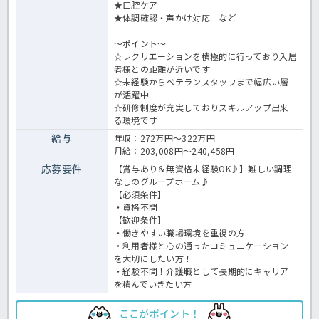
★口腔ケア
★体調確認・声かけ対応 など
～ポイント～
☆レクリエーションを積極的に行っており入居
者様との距離が近いです
☆未経験からベテランスタッフまで幅広い層
が活躍中
☆研修制度が充実しておりスキルアップ出来
る環境です
給与
年収：272万円～322万円
月給：203,008円～240,458円
応募要件
【賞与あり＆無資格未経験OK♪】難しい調理
なしのグループホーム♪
【必須条件】
・資格不問
【歓迎条件】
・働きやすい職場環境を重視の方
・利用者様と心の通ったコミュニケーション
を大切にしたい方！
・経験不問！介護職として長期的にキャリア
を積んでいきたい方
ここがポイント！