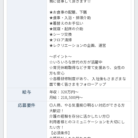
務に従事して頂きます☆
★お食事の配膳、下膳
★食事・入浴・排泄介助
★着替えのお手伝い
★就寝・起床の介助
★シーツ交換
★フロア清掃
★レクリエーションの企画、運営
～ポイント～
☆いろいろな世代の方が活躍中
☆育児休暇取得など子育て支援あり、女性の
方も安心
☆各種研修制度があり、 入社後もさまざまな
面で働く皆さまをフォローアップ
給与
年収：320万円～
月給：218,500円～
応募要件
◎人柄、やる気重視◎明るい対応ができる方
大歓迎！
介護の経験を存分に活かしたい方◎
利用者様とのコミュニケーションを大切にし
たい方！
【必須条件】