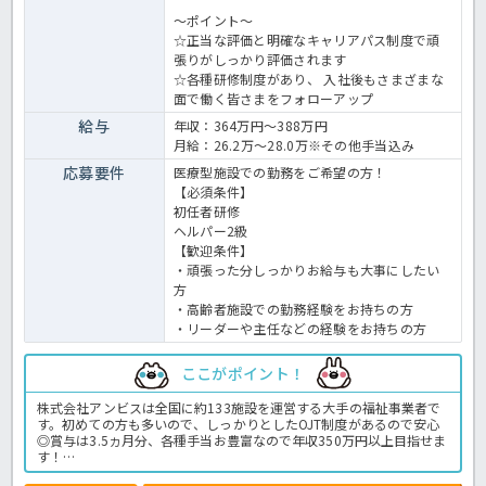
～ポイント～
☆正当な評価と明確なキャリアパス制度で頑
張りがしっかり評価されます
☆各種研修制度があり、 入社後もさまざまな
面で働く皆さまをフォローアップ
給与
年収：364万円～388万円
月給：26.2万～28.0万※その他手当込み
応募要件
医療型施設での勤務をご希望の方！
【必須条件】
初任者研修
ヘルパー2級
【歓迎条件】
・頑張った分しっかりお給与も大事にしたい
方
・高齢者施設での勤務経験をお持ちの方
・リーダーや主任などの経験をお持ちの方
ここがポイント！
株式会社アンビスは全国に約133施設を運営する大手の福祉事業者で
す。初めての方も多いので、しっかりとしたOJT制度があるので安心
◎賞与は3.5ヵ月分、各種手当お豊富なので年収350万円以上目指せま
す！
年間休日115日とお休みもしっかりとれるのでプライベートの時間も