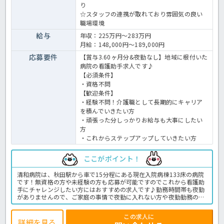
り
☆スタッフの連携が取れており雰囲気の良い
職場環境
給与
年収：225万円～283万円
月給：148,000円～189,000円
応募要件
【賞与3.60ヶ月分&夜勤なし】地域に根付いた
病院の看護助手求人です♪
【必須条件】
・資格不問
【歓迎条件】
・経験不問！介護職として長期的にキャリア
を積んでいきたい方
・頑張った分しっかりお給与も大事にしたい
方
・これからステップアップしていきたい方
ここがポイント！
清和病院は、秋田駅から車で15分程にある現在入院病棟133床の病院
です！無資格の方や未経験の方も応募が可能ですのでこれから看護助
手にチャレンジしたい方にはおすすめの求人です♪勤務時間帯も夜勤
がありませんので、ご家庭の事情で夜勤に入れない方や夜勤勤務の経
験がない方も応募が可能です♪賞与も3.6ヶ月分出ますので働くモチ
ベーションになるのもおすすめのポイントです♪気になる方はお気軽
この求人に
にほっ介護までお問い合わせください！病院での介護業務全般です。
詳細を見る