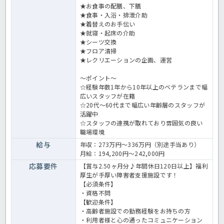
★お食事の配膳、下膳
★食事・入浴・排泄介助
★着替えのお手伝い
★就寝・起床の介助
★シーツ交換
★フロア清掃
★レクリエーションの企画、運営
～ポイント～
☆経験年数1年から10年以上のベテランまで幅
広いスタッフが在籍
☆20代～60代まで幅広い年齢層のスタッフが
活躍中
☆スタッフの連携が取れており雰囲気の良い
職場環境
給与
年収：273万円～336万円（別途手当あり）
月給：194,200円～242,000円
応募要件
【賞与2.50ヶ月分♪年間休日120日以上】福利
厚生が手厚い障害者支援施設です！
【必須条件】
・資格不問
【歓迎条件】
・高齢者施設での勤務経験をお持ちの方
・利用者様と心の通ったコミュニケーション