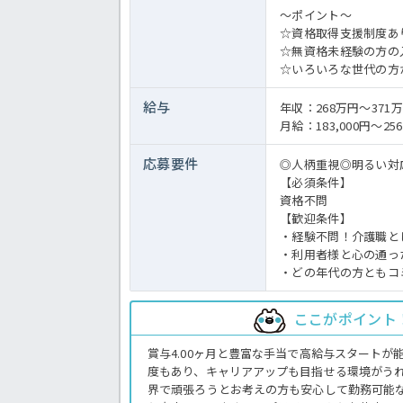
～ポイント～
☆資格取得支援制度あ
☆無資格未経験の方の
☆いろいろな世代の方
給与
年収：268万円～371
月給：183,000円～256
応募要件
◎人柄重視◎明るい対
【必須条件】
資格不問
【歓迎条件】
・経験不問！介護職と
・利用者様と心の通っ
・どの年代の方ともコ
ここがポイント
賞与4.00ヶ月と豊富な手当で高給与スタートが
度もあり、キャリアアップも目指せる環境がう
界で頑張ろうとお考えの方も安心して勤務可能な