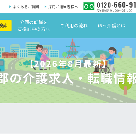
660-9
0120-
よくあるご質問
採用ご担当者様へ
受付時間 9：00～21：00
介護の転職を
検索
ご利用の流れ
ほっ介護とは
ご検討中の方へ
【2026年8月最新】
郡の介護求人・転職情