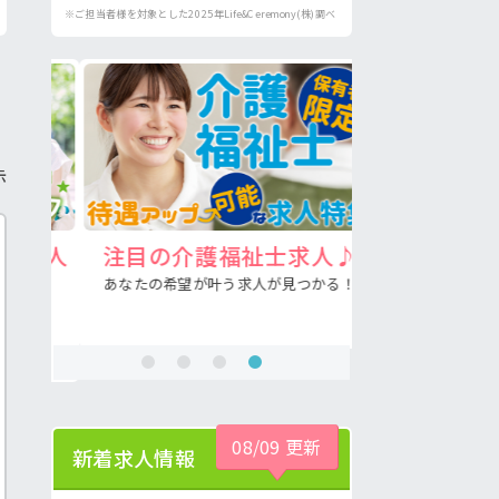
※ご担当者様を対象とした2025年Life&Ceremony(株)調べ
示
求人
注目の介護福祉士求人♪
病院の好
あなたの希望が叶う求人が見つかる！
看護助手の経験
！
08/09 更新
新着求人情報