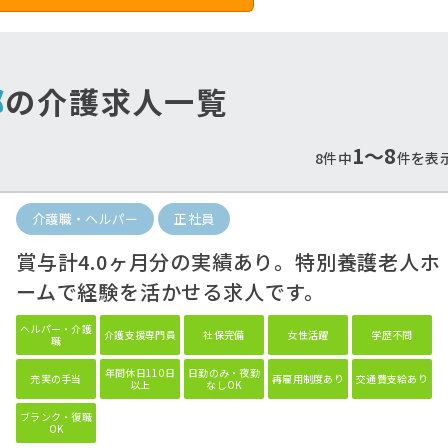
郡
の介護求人一覧
1〜8
8件中
件を表
介護職・ヘルパー
正社員
遇改善手当しっかり支
最寄り駅から徒歩通勤
給！
♪
賞与計4.0ヶ月分の実績あり。特別養護老人ホ
当も重視したいあなたにオススメ♪
公共交通機関で通勤のあなたへ
ームで経験を活かせる求人です。
ヘルパー・介護
介護支援専門員
社保完備
女性活躍
学歴不問
職
年間休日110日
日勤のみ・夜勤
充実の手当
再雇用制度あり
交通費支給あり
以上
なしOK
ブランク・復職
OK