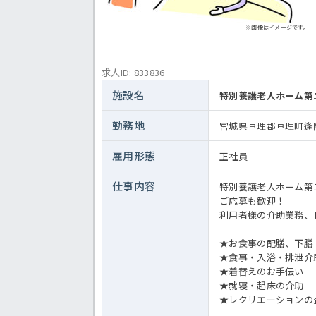
※画像はイメージです。
求人ID: 833836
施設名
特別養護老人ホーム第
勤務地
宮城県亘理郡亘理町逢
雇用形態
正社員
仕事内容
特別養護老人ホーム第
ご応募も歓迎！
利用者様の介助業務、
★お食事の配膳、下膳
★食事・入浴・排泄介
★着替えのお手伝い
★就寝・起床の介助
★レクリエーションの