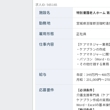
求人ID: 565165
施設名
特別養護老人ホーム 
勤務地
宮城県亘理郡亘理町逢
雇用形態
正社員
仕事内容
【ケアマネジャー業務
・ケアプランの作成
・ケアマネジャーに関
・パソコン（Word・E
・その他付随する業務
給与
年収：349万円～400
月給：231,000円～270
応募要件
【必須条件】
介護支援専門員（ケア
ケアプラン作成の実務
Word・Excelの基本操
【歓迎条件】