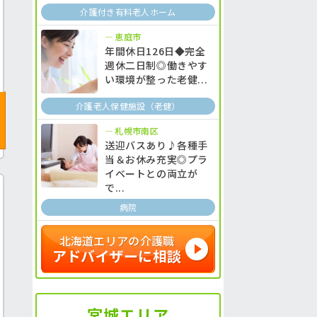
介護付き有料老人ホーム
恵庭市
年間休日126日◆完全
週休二日制◎働きやす
い環境が整った老健...
介護老人保健施設（老健）
札幌市南区
送迎バスあり♪各種手
当＆お休み充実◎プラ
イベートとの両立が
で...
病院
北海道エリアの介護職
アドバイザーに相談
宮城エリア