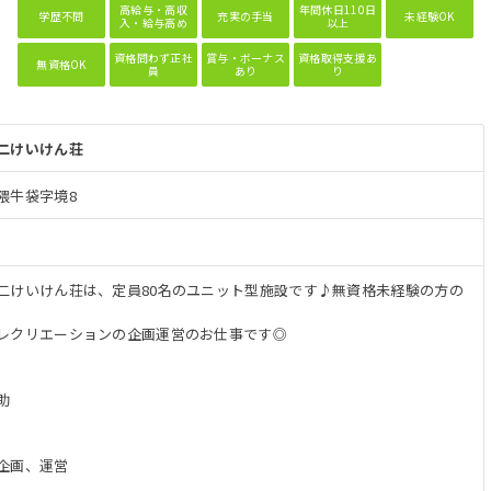
高給与・高収
年間休日110日
学歴不問
充実の手当
未経験OK
入・給与高め
以上
資格問わず正社
賞与・ボーナス
資格取得支援あ
無資格OK
員
あり
り
二けいけん荘
隈牛袋字境8
二けいけん荘は、定員80名のユニット型施設です♪無資格未経験の方の
レクリエーションの企画運営のお仕事です◎
助
企画、運営