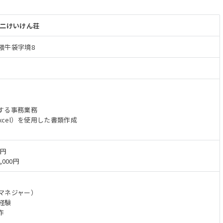
第二けいけん荘
隈牛袋字境8
】
する事務業務
xcel）を使用した書類作成
万円
,000円
マネジャー）
経験
作