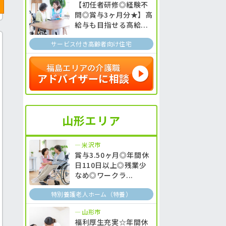
【初任者研修◎経験不
問◎賞与3ヶ月分★】高
給与も目指せる高給...
サービス付き高齢者向け住宅
福島エリアの介護職
アドバイザーに相談
山形エリア
米沢市
賞与3.50ヶ月◎年間休
日110日以上◎残業少
なめ◎ワークラ...
特別養護老人ホーム（特養）
山形市
福利厚生充実☆年間休