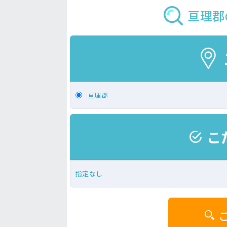
亘理郡
亘理郡
こ
指定なし