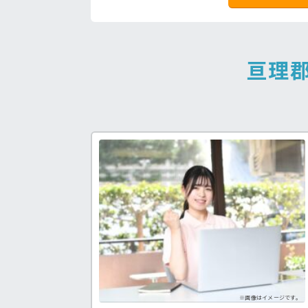
亘理
福祉士求人♪
病院の好条件求人！
処
う求人が見つかる！
看護助手の経験を積みたい方も！
手
※画像はイメージです。