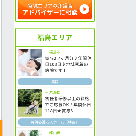
宮城エリアの介護職
アドバイザーに相談
福島エリア
福島市
賞与2.7ヶ月分♪年間休
日103日♪地域密着の
病院です！
病院
岩瀬郡
初任者研修以上の資格
でご応募OK！年間休日
118日★賞与3....
特別養護老人ホーム（特養）
郡山市