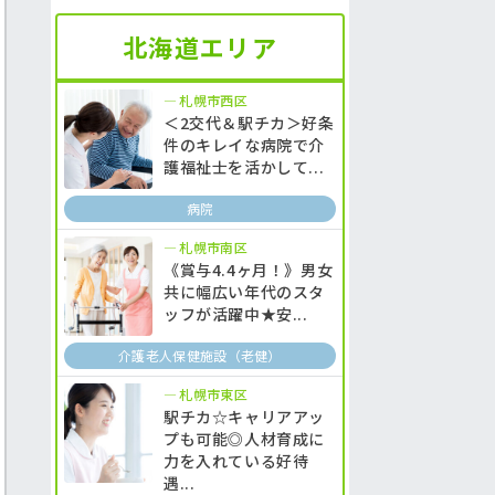
北海道エリア
札幌市西区
＜2交代＆駅チカ＞好条
件のキレイな病院で介
護福祉士を活かして...
病院
札幌市南区
《賞与4.4ヶ月！》男女
共に幅広い年代のスタ
ッフが活躍中★安...
介護老人保健施設（老健）
札幌市東区
駅チカ☆キャリアアッ
プも可能◎人材育成に
力を入れている好待
遇...