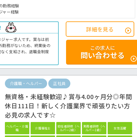
の勤務経験
ジャー経験
！
詳細を見る
ネジャー求人です。賞与は前
間外勤務がないため、終業後の
この求人に
限なく支給され、退職金制度
問い合わせる
介護職・ヘルパー
正社員
無資格・未経験歓迎♪賞与4.00ヶ月分◎年間
休日111日！新しく介護業界で頑張りたい方
必見の求人です☆
ヘルパー・介護
初任者研修（ヘ
実務者研修（ヘ
介護福祉士
女性活躍
職
ルパー2級）
ルパー1級）