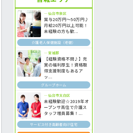
仙台市泉区
賞与20万円～50万円♪
月給20万円以上可能！
未経験の方も歓...
介護老人保健施設（老健）
宮城郡
【経験資格不問♪】充
実の福利厚生！資格取
得支援制度もあるア
ッ...
グループホーム
仙台市太白区
未経験歓迎☆2019年オ
ープンサ高住で介護ス
タッフ増員募集！...
サービス付き高齢者向け住宅