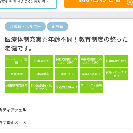
立ももちろんOK☆高給与で
確認したい方は是非ほっ介護
介護業務全般です。
＞
介護職・ヘルパー
正社員
医療体制充実☆年齢不問！教育制度の整った
老健です。
ヘルパー・介護
初任者研修（ヘ
実務者研修（ヘ
介護福祉士
自動車免許歓迎
職
ルパー2級）
ルパー1級）
賞与・ボーナス
女性活躍
充実の手当
60歳代OK
定年65歳以上
あり
資格取得支援あ
託児所完備・託
ブランク・復職
交通費支給あり
り
児所あり
OK
カディアウェル
寺字堤山８－５