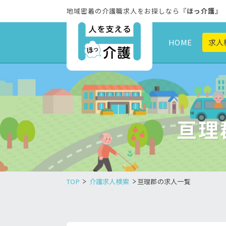
地域密着の介護職求人をお探しなら『
ほっ介護
』
HOME
求人
亘理
TOP
介護求人検索
亘理郡の求人一覧