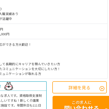
り
入職実績あり
が活躍中
万円
,000円
応ができる方大歓迎！
して長期的にキャリアを積んでいきたい方
たコミュニケーションを大切にしたい方！
ミュニケーションが取れる方
！
詳細を見る
能な求人です。資格取得支援制
れしいですね！新しく介護業
この求人に
施設です。年間休日も111日
問い合わせる