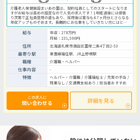
介護老人保健施設まいあの里は、契約社員としてのスタートになりま
すがお給与は高めの設定なので人気の求人です！1年経過後には頑張
り次第で正社員登用の道もあり、採用後は賞与も4.7ヶ月分とさらなる
年収アップものぞめます。長期的にお仕事をしていきたい方にはとて
もおススメですよ☆ユニット型の施設ですので、利用者様お一人お一
人に寄り添った介護を実践できるのも魅力♪ご興味をお持ちの方はお
給与
年収：278万円
気軽にお問い合わせくださいね。老健での介護業務全般です。 ＜介護
月給：231,500円
職 契約社員 ユニット型老健の求人＞
住所
北海道札幌市清田区里塚二条4丁目2-53
最寄り駅
東豊線福住駅、JR上野幌駅
職種
介護職・ヘルパー
仕事内容
-
特徴
ヘルパー・介護職 / 介護福祉士 / 充実の手当 /
残業なし / 交通費支給あり / 担当者おすすめ
この求人に
詳細を見る
問い合わせる