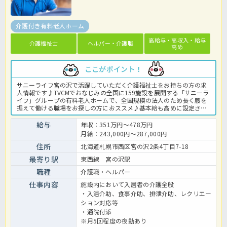
介護付き有料老人ホーム
高給与・高収入・給与
介護福祉士
ヘルパー・介護職
高め
ここがポイント！
サニーライフ宮の沢で活躍していただく介護福祉士をお持ちの方の求
人情報です♪TVCMでおなじみの全国に159施設を展開する「サニーラ
イフ」グループの有料老人ホームで、全国規模の法人のため長く腰を
据えて働ける職場をお探しの方におススメ♪基本給も高めに設定され
ており、毎月の給与も魅力的な求人です◎月9日と休暇もしっかり取
得OK！1食200円で利用可能な社内食もうれしいポイント♪まずはお
給与
年収：351万円～478万円
気軽にほっ介護までお問い合わせくださいね。有料老人ホームでの介
月給：243,000円～287,000円
護業務全般です。 ＜介護職 正職員 有料老人ホームの求人＞
住所
北海道札幌市西区宮の沢2条4丁目7-18
最寄り駅
東西線 宮の沢駅
職種
介護職・ヘルパー
仕事内容
施設内において入居者の介護全般
・入浴介助、食事介助、排泄介助、レクリエー
ション対応等
・通院付添
※月5回程度の夜勤あり