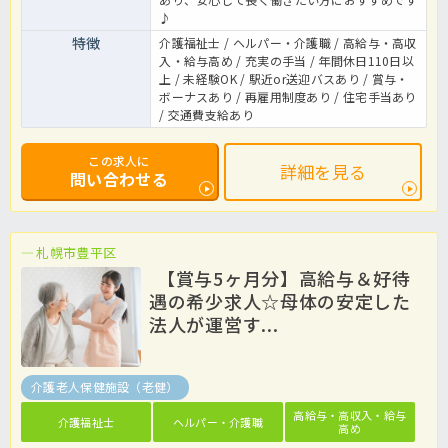
♪
特徴
介護福祉士 / ヘルパー・介護職 / 高給与・高収
入・給与高め / 充実の手当 / 年間休日110日以
上 / 未経験OK / 駅近or送迎バスあり / 賞与・
ボーナスあり / 再雇用制度あり / 住宅手当あり
/ 交通費支給あり
この求人に
詳細を見る
問い合わせる
札幌市豊平区
【賞与5ヶ月分】高給与＆好待
遇の希少求人☆母体の安定した
法人が運営す...
介護老人保健施設（老健）
高給与・高収入・給与
介護福祉士
ヘルパー・介護職
高め