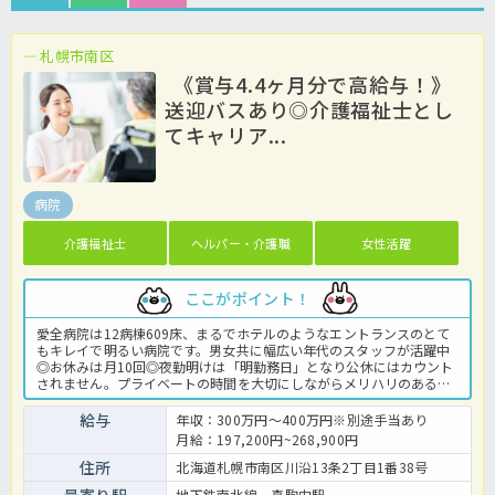
札幌市南区
《賞与4.4ヶ月分で高給与！》
送迎バスあり◎介護福祉士とし
てキャリア...
病院
介護福祉士
ヘルパー・介護職
女性活躍
ここがポイント！
愛全病院は12病棟609床、まるでホテルのようなエントランスのとて
もキレイで明るい病院です。男女共に幅広い年代のスタッフが活躍中
◎お休みは月10回◎夜勤明けは「明勤務日」となり公休にはカウント
されません。プライベートの時間を大切にしながらメリハリのある働
き方ができますよ♪介護福祉士としてケアの質向上を目指したい方や
長く安定した働き方を重視したい方にオススメ！離職率が低く、出戻
給与
年収：300万円～400万円※別途手当あり
りのスタッフも多くいるほど！働きやすさが魅力の法人です♪病院で
月給：197,200円~268,900円
の介護業務全般です。 ＜介護職 正職員 病院の求人＞
住所
北海道札幌市南区川沿13条2丁目1番38号
地下鉄南北線 真駒内駅