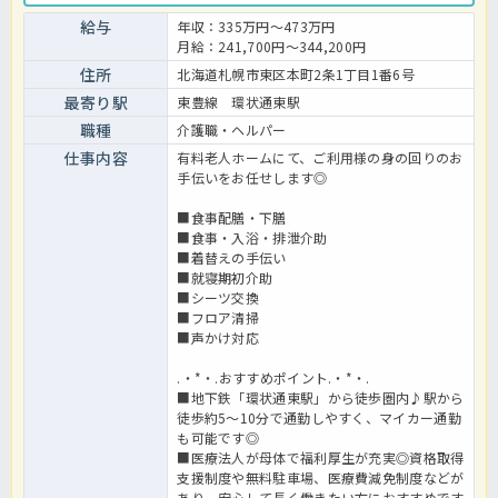
いポイント◎ブランクありでもスムーズにお仕事ができるように法人
がサポートしますので、まずはほっ介護までお気軽にご相談ください
給与
年収：335万円～473万円
ね！有料老人ホームでの介護業務全般です。 ＜介護職 正社員 有料
月給：241,700円～344,200円
老人ホームの求人＞
住所
北海道札幌市東区本町2条1丁目1番6号
最寄り駅
東豊線 環状通東駅
職種
介護職・ヘルパー
仕事内容
有料老人ホームにて、ご利用様の身の回りのお
手伝いをお任せします◎
■食事配膳・下膳
■食事・入浴・排泄介助
■着替えの手伝い
■就寝期初介助
■シーツ交換
■フロア清掃
■声かけ対応
.・*・.おすすめポイント.・*・.
■地下鉄「環状通東駅」から徒歩圏内♪駅から
徒歩約5～10分で通勤しやすく、マイカー通勤
も可能です◎
■医療法人が母体で福利厚生が充実◎資格取得
支援制度や無料駐車場、医療費減免制度などが
あり、安心して長く働きたい方におすすめです