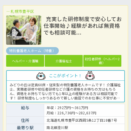
札幌市豊平区
充実した研修制度で安心してお
仕事開始♪経験があれば無資格
でも相談可能...
特別養護老人ホーム（特養）
初任者研修（ヘルパー2
ヘルパー・介護職
介護福祉士
級）
ここがポイント！
みどりの丘は定員60床・従来型の特別養護老人ホームです！ 介護福祉
士、実務者研修や初任者研修など介護の資格をお持ちの方はもちろ
ん、資格をお持ちでない方でも1年以上の経験がある方は相談可能で
す！ 研修制度もしっかりあるので新しい施設でのお仕事に不安がある
方でも安心★ 入社後もステップアップのために研修を受けることも可
能です！ 各手当も充実しているため、月給24万円以上も可能な高給与
給与
年収：292万円～361万円
求人♪ 経験を活かして活躍したい方は必見！ ご興味のある方はお気軽
月給：226,736円～282,637円
にほっ介護までお問い合わせください。 特養での介護業務全般です。
＜介護職 正社員 特別養護老人ホームの求人＞
住所
北海道札幌市豊平区西岡5条12丁目18番7号
最寄り駅
南北線澄川駅