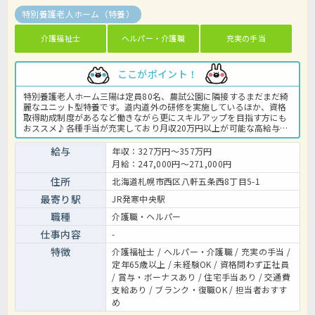
特別養護老人ホーム（特養）
介護福祉士
ヘルパー・介護職
充実の手当
ここがポイント！
特別養護老人ホーム三陽は定員80名、農試公園に隣接するまだまだ綺
麗なユニット型特養です。道内道外の研修を実施しているほか、資格
取得助成制度があるなど働きながら更にスキルアップを目指す方にも
おススメ♪各種手当が充実しており月収20万円以上が可能な高給与求
人です☆札幌市ワークライフバランスplus認証企業で一緒に楽しく働
きませんか？まずはほっ介護までお問い合わせくださいね。特養での
給与
年収：327万円～357万円
介護業務全般です。 ＜介護職 契約職員 特養の求人＞
月給：247,000円～271,000円
住所
北海道札幌市西区八軒五条西8丁目5-1
最寄り駅
JR発寒中央駅
職種
介護職・ヘルパー
仕事内容
-
特徴
介護福祉士 / ヘルパー・介護職 / 充実の手当 /
定年65歳以上 / 未経験OK / 資格問わず正社員
/ 賞与・ボーナスあり / 住宅手当あり / 交通費
支給あり / ブランク・復職OK / 担当者おすす
め