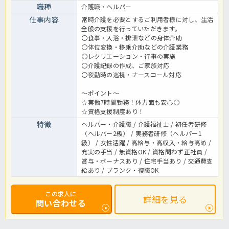
職種
介護職・ヘルパー
仕事内容
常時介護を必要とするご利用者様に対し、生活
全般の支援を行っていただきます。
〇食事・入浴・排泄などの身体介助
〇体位変換・移乗介助などの介護業務
〇レクリエーション・行事の実施
〇介護記録の作成、ご家族対応
〇夜勤時の巡視・ナースコール対応
～ポイント～
☆実働7時間勤務！体力面も安心〇
☆資格支援制度あり！
特徴
ヘルパー・介護職 / 介護福祉士 / 初任者研修
（ヘルパー2級） / 実務者研修（ヘルパー1
級） / 女性活躍 / 高給与・高収入・給与高め /
充実の手当 / 無資格OK / 資格問わず正社員 /
賞与・ボーナスあり / 住宅手当あり / 交通費支
給あり / ブランク・復職OK
この求人に
詳細を見る
問い合わせる