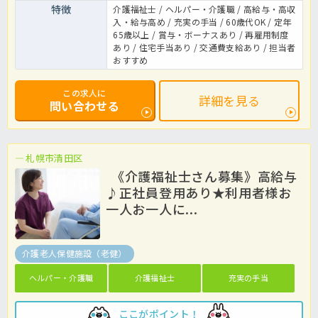
特徴
介護福祉士 / ヘルパー・介護職 / 高給与・高収
入・給与高め / 充実の手当 / 60歳代OK / 定年
65歳以上 / 賞与・ボーナスあり / 再雇用制度
あり / 住宅手当あり / 交通費支給あり / 担当者
おすすめ
この求人に
詳細を見る
問い合わせる
札幌市清田区
《介護福祉士さん募集》高給与
♪正社員登用あり★利用者様お
一人お一人に...
介護老人保健施設（老健）
ヘルパー・介護職
介護福祉士
充実の手当
ここがポイント！