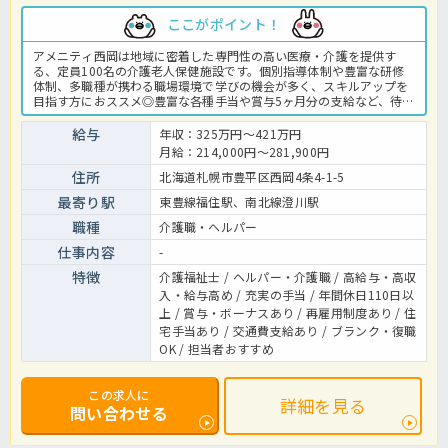
ここがポイント！
アメニティ西岡は地域に密着した専門性の高い医療・介護を提供す
る、定員100名の介護老人保健施設です。個別指導体制や豊富な研修
体制、多職種が携わる職場環境で学びの機会が多く、スキルアップを
目指す方におススメ◎豊富な各種手当や賞与5ヶ月分の支給など、待遇
バッチリ♪長く腰を据えて働く事ができますよ！驚きの好待遇が揃っ
た法人でお持ちの資格を活かして即戦力で活躍しませんか？老健での
給与
年収：325万円～421万円
介護業務全般です。 ＜介護職 正社員 介護老人保健施設の求人＞
月給：214,000円～281,900円
住所
北海道札幌市豊平区西岡4条4-1-5
最寄り駅
東豊線福住駅、南北線澄川駅
職種
介護職・ヘルパー
仕事内容
-
特徴
介護福祉士 / ヘルパー・介護職 / 高給与・高収
入・給与高め / 充実の手当 / 年間休日110日以
上 / 賞与・ボーナスあり / 再雇用制度あり / 住
宅手当あり / 交通費支給あり / ブランク・復職
OK / 担当者おすすめ
この求人に
詳細を見る
問い合わせる