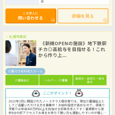
め
この求人に
詳細を見る
問い合わせる
札幌市東区
《新規OPENの施設》地下鉄駅
チカ◎高給与を目指せる！これ
から作り上...
介護付き有料老人ホーム
高給与・高収入・給与
介護福祉士
ヘルパー・介護職
高め
ここがポイント！
2023年3月に開設されたノーステラス環状東では、現在介護福祉士と
してご活躍いただける方を募集中！お給料設定が高めなので、頑張り
次第では年収400万円以上を目指せる好条件求人です！最寄駅から徒
歩8分の好アクセスでお車をお持ちで無い方も通勤しやすいのが嬉し