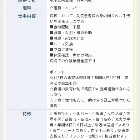
最寄り駅
職種
介護職・ヘルパー
仕事内容
病棟において、入院患者様の身の回りのお手伝
いをお任せします◎
■食事配膳・下膳
■食事・入浴・排泄介助
■就寝・起床の介助
■シーツ交換
■フロア清掃
■体調確認・声かけ対応
病院での介護業務全般です
ポイント
☆月3日の希望休申請可！年間休日120日！家
庭との両立も◎
☆自慢の教育体制で病院での就業経験がない方
も安心！
☆子育て世代も安心！助け合う風土が根付いた
職場！
特徴
介護福祉士 / ヘルパー・介護職 / 女性活躍 / 学
歴不問 / 高給与・高収入・給与高め / 充実の手
当 / 年間休日110日以上 / 駅近or送迎バスあり
/ 賞与・ボーナスあり / 住宅手当あり / 交通費
支給あり / ブランク・復職OK / 担当者おすす