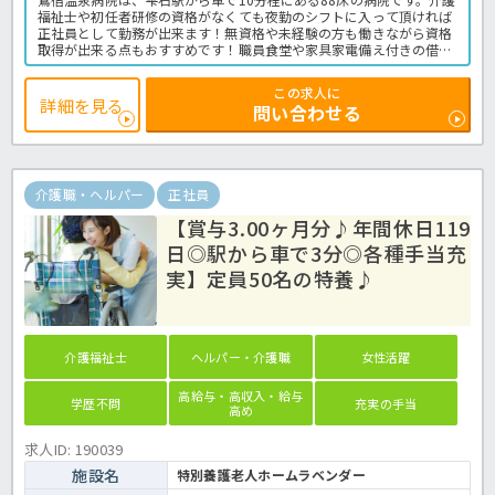
福祉士や初任者研修の資格がなくても夜勤のシフトに入って頂ければ
正社員として勤務が出来ます！無資格や未経験の方も働きながら資格
取得が出来る点もおすすめです！職員食堂や家具家電備え付きの借り
上げ住宅もあるので、寮付でお仕事をお探しの方にもピッタリの求人
です！お給料・お休みのバランスが取れた好条件求人です！気になる
この求人に
方はほっ介護までお問い合わせください♪病院での介護業務全般で
詳細を見る
問い合わせる
す。
＜介護職 正職員 病院の求人＞
介護職・ヘルパー
正社員
【賞与3.00ヶ月分♪年間休日119
日◎駅から車で3分◎各種手当充
実】定員50名の特養♪
介護福祉士
ヘルパー・介護職
女性活躍
高給与・高収入・給与
学歴不問
充実の手当
高め
求人ID: 190039
施設名
特別養護老人ホームラベンダー