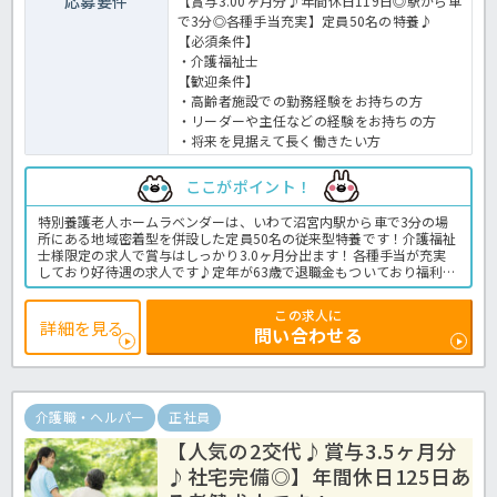
応募要件
【賞与3.00ヶ月分♪年間休日119日◎駅から車
で3分◎各種手当充実】定員50名の特養♪
【必須条件】
・介護福祉士
【歓迎条件】
・高齢者施設での勤務経験をお持ちの方
・リーダーや主任などの経験をお持ちの方
・将来を見据えて長く働きたい方
ここがポイント！
特別養護老人ホームラベンダーは、いわて沼宮内駅から車で3分の場
所にある地域密着型を併設した定員50名の従来型特養です！介護福祉
士様限定の求人で賞与はしっかり3.0ヶ月分出ます！各種手当が充実
しており好待遇の求人です♪定年が63歳で退職金もついており福利厚
生も充実の内容です！年間休日も119日あるので頑張って働いた分し
っかり休める環境なのもおすすめです！ご興味ある方はほっ介護まで
この求人に
お気軽にお問い合わせください！特養での介護業務全般です。
詳細を見る
問い合わせる
＜介護職 正職員 特養の求人＞
介護職・ヘルパー
正社員
【人気の2交代♪賞与3.5ヶ月分
♪社宅完備◎】年間休日125日あ