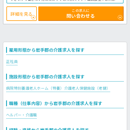
備え付きの借り上げ住宅もあるので、寮付でお仕事をお探しの方にも
ピッタリの求人です！介護福祉士様限定の求人で賞与も3.5ヶ月分出
この求人に
ます♪お給料・お休みのバランスが取れた好条件求人です！気になる
詳細を見る
問い合わせる
方はほっ介護までお問い合わせください♪老健での介護業務全般で
す。
＜介護職 正職員 老健の求人＞
雇用形態から岩手郡の介護求人を探す
正社員
施設形態から岩手郡の介護求人を探す
病院
特別養護老人ホーム（特養）
介護老人保健施設（老健）
職種（仕事内容）から岩手郡の介護求人を探す
ヘルパー・介護職
経験・資格から岩手郡の介護求人を探す