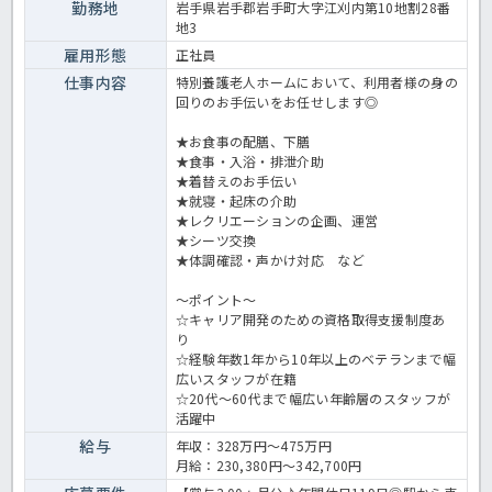
勤務地
岩手県岩手郡岩手町大字江刈内第10地割28番
地3
雇用形態
正社員
仕事内容
特別養護老人ホームにおいて、利用者様の身の
回りのお手伝いをお任せします◎
★お食事の配膳、下膳
★食事・入浴・排泄介助
★着替えのお手伝い
★就寝・起床の介助
★レクリエーションの企画、運営
★シーツ交換
★体調確認・声かけ対応 など
～ポイント～
☆キャリア開発のための資格取得支援制度あ
り
☆経験年数1年から10年以上のベテランまで幅
広いスタッフが在籍
☆20代～60代まで幅広い年齢層のスタッフが
活躍中
給与
年収：328万円～475万円
月給：230,380円～342,700円