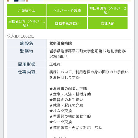
初任者研修（ヘルパー2
介護福祉士
ヘルパー・介護職
級）
実務者研修（ヘルパー1
自動車免許歓迎
女性活躍
級）
求人ID: 106191
施設名
鶯宿温泉病院
勤務地
岩手県岩手郡雫石町大字南畑第32地割字南桝
沢265番地
雇用形態
正社員
仕事内容
病棟において、利用者様の身の回りのお手伝い
をお任せします◎
★お食事の配膳、下膳
★食事・入浴・排泄介助
★着替えのお手伝い
★就寝・起床の介助
★オムツ交換
★看護師の補助業務全般
★シーツ交換
★体調確認・声かけ対応 など