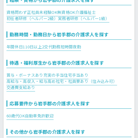
資格問わず正社員
未経験OK
無資格OK
介護福祉士
初任者研修（ヘルパー2級）
実務者研修（ヘルパー1級）
勤務時間・勤務日から岩手郡の介護求人を探す
年間休日110日以上
2交代勤務
短時間夜勤
待遇・福利厚生から岩手郡の介護求人を探す
賞与・ボーナスあり
充実の手当
住宅手当あり
高給与・高収入・給与高め
社宅・社員寮あり（住み込み可）
交通費支給あり
応募要件から岩手郡の介護求人を探す
60歳代OK
自動車免許歓迎
その他から岩手郡の介護求人を探す