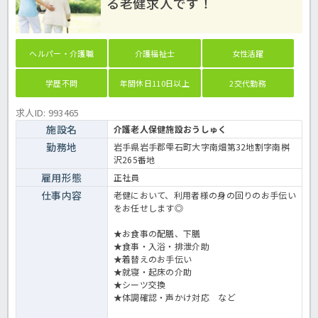
る老健求人です！
ヘルパー・介護職
介護福祉士
女性活躍
学歴不問
年間休日110日以上
2交代勤務
求人ID: 993465
施設名
介護老人保健施設おうしゅく
勤務地
岩手県岩手郡雫石町大字南畑第32地割字南桝
沢265番地
雇用形態
正社員
仕事内容
老健において、利用者様の身の回りのお手伝い
をお任せします◎
★お食事の配膳、下膳
★食事・入浴・排泄介助
★着替えのお手伝い
★就寝・起床の介助
★シーツ交換
★体調確認・声かけ対応 など