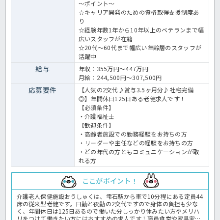
～ポイント～
☆キャリア開発のための資格取得支援制度あ
り
☆経験年数1年から10年以上のベテランまで幅
広いスタッフが在籍
☆20代～60代まで幅広い年齢層のスタッフが
活躍中
給与
年収：355万円～447万円
月給：244,500円～307,500円
応募要件
【人気の2交代♪賞与3.5ヶ月分♪社宅完備
◎】年間休日125日ある老健求人です！
【必須条件】
・介護福祉士
【歓迎条件】
・高齢者施設での勤務経験をお持ちの方
・リーダーや主任などの経験をお持ちの方
・どの年代の方ともコミュニケーションが取
れる方
ここがポイント！
介護老人保健施設おうしゅくは、雫石駅から車で10分程にある定員44
床の従来型老健です。日勤と夜勤の2交代ですので身体の負担も少な
く、年間休日は125日あるので働いた分しっかり休みたい方やメリハ
リをつけて働きたい方にはおすすめの求人です！職員食堂や家具家電