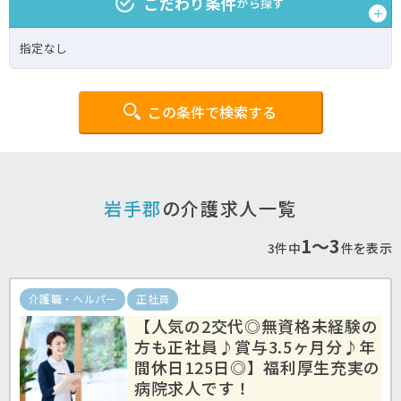
こだわり条件
から探す
指定なし
この条件で検索する
岩手郡
の介護求人一覧
1〜3
3件中
件を表示
介護職・ヘルパー
正社員
【人気の2交代◎無資格未経験の
方も正社員♪賞与3.5ヶ月分♪年
間休日125日◎】福利厚生充実の
病院求人です！