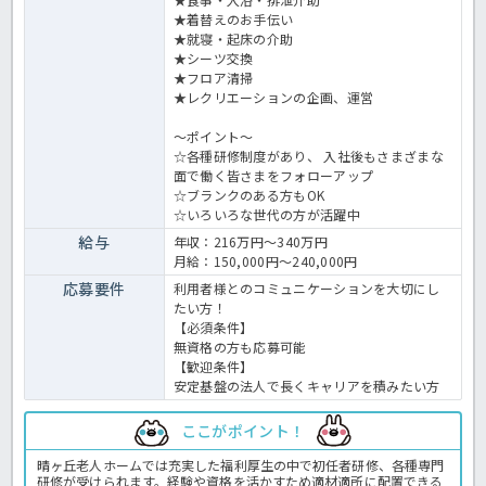
★着替えのお手伝い
★就寝・起床の介助
★シーツ交換
★フロア清掃
★レクリエーションの企画、運営
～ポイント～
☆各種研修制度があり、 入社後もさまざまな
面で働く皆さまをフォローアップ
☆ブランクのある方もOK
☆いろいろな世代の方が活躍中
給与
年収：216万円～340万円
月給：150,000円～240,000円
応募要件
利用者様とのコミュニケーションを大切にし
たい方！
【必須条件】
無資格の方も応募可能
【歓迎条件】
安定基盤の法人で長くキャリアを積みたい方
ここがポイント！
晴ヶ丘老人ホームでは充実した福利厚生の中で初任者研修、各種専門
研修が受けられます。経験や資格を活かすため適材適所に配置できる