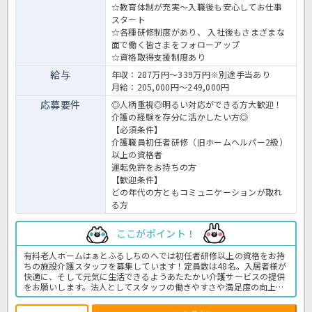
☆教育体制が充実～入職後も安心してお仕事
スタート
☆各種研修制度があり、 入社後もさまざまな
面で働く皆さまをフォローアップ
☆資格取得支援制度あり
給与
年収：287万円～339万円※別途手当あり
月給：205,000円～249,000円
応募要件
◎人柄重視◎明るい対応ができる方大歓迎！
介護の経験を存分に活かしたい方◎
【必須条件】
介護職員初任者研修（旧ホームヘルパー2級）
以上の資格者
運転免許をお持ちの方
【歓迎条件】
どの年代の方ともコミュニケーションが取れ
る方
ここがポイント！
有料老人ホームはぁとふるしちのへでは初任者研修以上の資格をお持
ちの施設介護スタッフを募集しています！定員数は48名。入居者様が
快適に、そして元気に生活できるようあたたかい介護サービスの提供
をお願いします。法人としてスタッフの働きやすさや満足度の向上に
も力を入れており、積立型NISAの奨励金の支給や高濃度酸素カプセル
の設置、任意労災保険への加入などうれしい福利厚生が充実していま