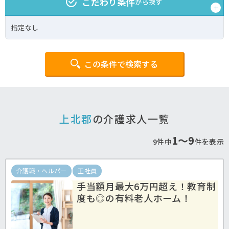
こだわり条件
から探す
指定なし
この条件で検索する
上北郡
の介護求人一覧
1〜9
9件中
件を表示
介護職・ヘルパー
正社員
手当額月最大6万円超え！教育制
度も◎の有料老人ホーム！