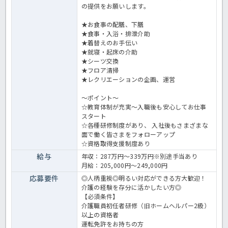
の提供をお願いします。
★お食事の配膳、下膳
★食事・入浴・排泄介助
★着替えのお手伝い
★就寝・起床の介助
★シーツ交換
★フロア清掃
★レクリエーションの企画、運営
～ポイント～
☆教育体制が充実～入職後も安心してお仕事
スタート
☆各種研修制度があり、 入社後もさまざまな
面で働く皆さまをフォローアップ
☆資格取得支援制度あり
給与
年収：287万円～339万円※別途手当あり
月給：205,000円～249,000円
応募要件
◎人柄重視◎明るい対応ができる方大歓迎！
介護の経験を存分に活かしたい方◎
【必須条件】
介護職員初任者研修（旧ホームヘルパー2級）
以上の資格者
運転免許をお持ちの方