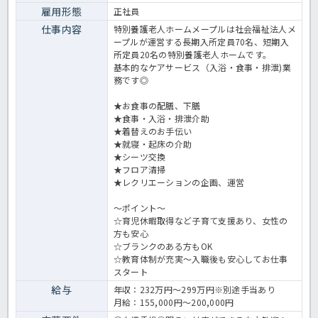
雇用形態
正社員
仕事内容
特別養護老人ホームメープルは社会福祉法人メ
ープルが運営する長期入所定員70名、短期入
所定員20名の特別養護老人ホームです。
基本的なケアサービス（入浴・食事・排泄)業
務です◎
★お食事の配膳、下膳
★食事・入浴・排泄介助
★着替えのお手伝い
★就寝・起床の介助
★シーツ交換
★フロア清掃
★レクリエーションの企画、運営
～ポイント～
☆育児休暇取得など子育て支援あり、女性の
方も安心
☆ブランクのある方もOK
☆教育体制が充実～入職後も安心してお仕事
スタート
給与
年収：232万円～299万円※別途手当あり
月給：155,000円～200,000円