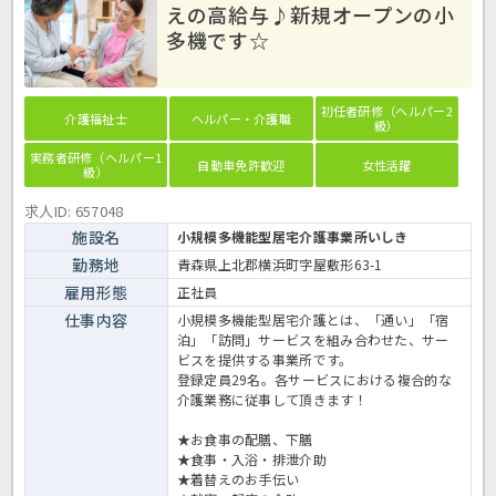
えの高給与♪新規オープンの小
多機です☆
初任者研修（ヘルパー2
介護福祉士
ヘルパー・介護職
級）
実務者研修（ヘルパー1
自動車免許歓迎
女性活躍
級）
求人ID: 657048
施設名
小規模多機能型居宅介護事業所いしき
勤務地
青森県上北郡横浜町字屋敷形63-1
雇用形態
正社員
仕事内容
小規模多機能型居宅介護とは、「通い」「宿
泊」「訪問」サービスを組み合わせた、サー
ビスを提供する事業所です。
登録定員29名。各サービスにおける複合的な
介護業務に従事して頂きます！
★お食事の配膳、下膳
★食事・入浴・排泄介助
★着替えのお手伝い