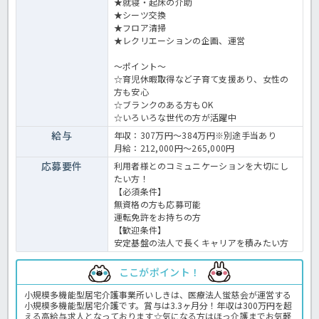
★就寝・起床の介助
★シーツ交換
★フロア清掃
★レクリエーションの企画、運営
～ポイント～
☆育児休暇取得など子育て支援あり、女性の
方も安心
☆ブランクのある方もOK
☆いろいろな世代の方が活躍中
給与
年収：307万円～384万円※別途手当あり
月給：212,000円～265,000円
応募要件
利用者様とのコミュニケーションを大切にし
たい方！
【必須条件】
無資格の方も応募可能
運転免許をお持ちの方
【歓迎条件】
安定基盤の法人で長くキャリアを積みたい方
ここがポイント！
小規模多機能型居宅介護事業所いしきは、医療法人蛍慈会が運営する
小規模多機能型居宅介護です。賞与は3.3ヶ月分！年収は300万円を超
える高給与求人となっております☆気になる方はほっ介護までお気軽