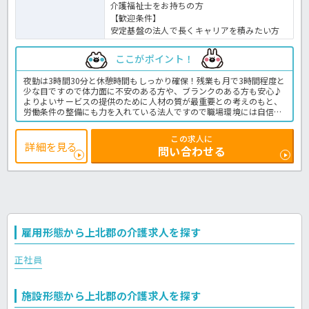
介護福祉士をお持ちの方
【歓迎条件】
安定基盤の法人で長くキャリアを積みたい方
ここがポイント！
夜勤は3時間30分と休憩時間もしっかり確保！残業も月で3時間程度と
少な目ですので体力面に不安のある方や、ブランクのある方も安心♪
よりよいサービスの提供のために人材の質が最重要との考えのもと、
労働条件の整備にも力を入れている法人ですので職場環境には自信あ
り☆ご興味のある方はほっ介護までお気軽にお問合せ下さいね。特別
養護老人ホームでの介護業務全般です。
この求人に
＜介護職 正職員 特養の求人＞
詳細を見る
問い合わせる
雇用形態から上北郡の介護求人を探す
正社員
施設形態から上北郡の介護求人を探す