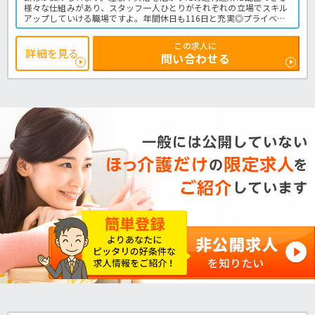
様々な仕組みがあり、スタッフ一人ひとりがそれぞれの立場でスキル
アップしていける職場ですよ。年間休日も116日と充実◎プライベー
トの時間もしっかり確保できますね！年齢や経験、資格問わずご応募
OK♪まずはお気軽にほっ介護までお問い合わせくださいね。有料老人
この求人に
ホームでの介護業務全般です。＜介護職 正職員 有料老人ホームの
詳細を見る
問い合わせる
求人＞