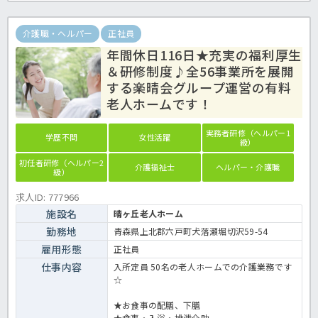
介護職・ヘルパー
正社員
年間休日116日★充実の福利厚生
＆研修制度♪全56事業所を展開
する楽晴会グループ運営の有料
老人ホームです！
実務者研修（ヘルパー1
学歴不問
女性活躍
級）
初任者研修（ヘルパー2
介護福祉士
ヘルパー・介護職
級）
求人ID: 777966
施設名
晴ヶ丘老人ホーム
勤務地
青森県上北郡六戸町犬落瀬堀切沢59-54
雇用形態
正社員
仕事内容
入所定員 50名の老人ホームでの介護業務です
☆
★お食事の配膳、下膳
★食事・入浴・排泄介助