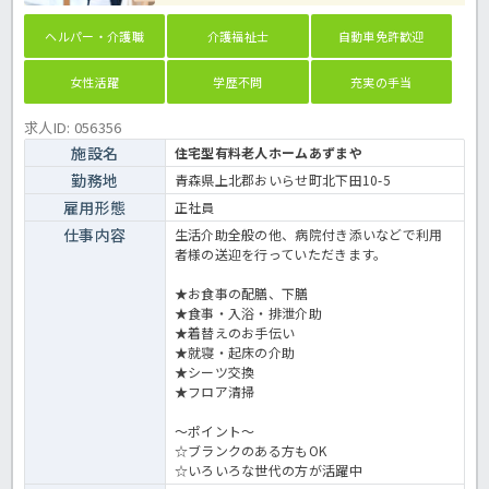
ヘルパー・介護職
介護福祉士
自動車免許歓迎
女性活躍
学歴不問
充実の手当
求人ID: 056356
施設名
住宅型有料老人ホームあずまや
勤務地
青森県上北郡おいらせ町北下田10-5
雇用形態
正社員
仕事内容
生活介助全般の他、病院付き添いなどで利用
者様の送迎を行っていただきます。
★お食事の配膳、下膳
★食事・入浴・排泄介助
★着替えのお手伝い
★就寝・起床の介助
★シーツ交換
★フロア清掃
～ポイント～
☆ブランクのある方もOK
☆いろいろな世代の方が活躍中