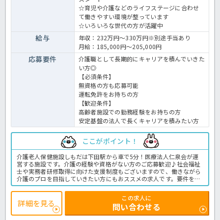
☆育児や介護などのライフステージに合わせ
て働きやすい環境が整っています
☆いろいろな世代の方が活躍中
給与
年収：232万円～330万円※別途手当あり
月給：185,000円～205,000円
応募要件
介護職として長期的にキャリアを積んでいきた
い方◎
【必須条件】
無資格の方も応募可能
運転免許をお持ちの方
【歓迎条件】
高齢者施設での勤務経験をお持ちの方
安定基盤の法人で長くキャリアを積みたい方
ここがポイント！
介護老人保健施設しもだは下田駅から車で5分！医療法人仁泉会が運
営する施設です。介護の経験や資格がない方のご応募歓迎♪社会福祉
士や実務者研修取得に向けた支援制度もございますので、働きながら
介護のプロを目指していきたい方にもおススメの求人です。要件を満
たし、社内試験に合格後は雇用区分が変わり昇給はもちろん、賞与や
退職金制度も適用となり年収アップが見込めますよ！社会保険の完備
この求人に
はもちろん、住宅手当や家族手当など手当類も豊富な支給あり◎安定
詳細を見る
問い合わせる
した環境で長く働ける法人です。老健での介護業務全般です。＜介護
職 正職員 老健の求人＞