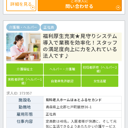
この求人に
す♪また居室には見守りシステムを導入し、入居者様の健康や安全に
詳細を見る
問い合わせる
もいちはやく対応することができる環境を整え業務の効率化を図って
います。明るく楽しくをモットーに掲げる活気あるホームです！ご興
味をお持ちでしたらお気軽にほっ介護までお問い合わせくださいね。
有料老人ホームでの介護業務全般です。＜介護職 正職員 有料老人
ホームの求人＞
介護職・ヘルパー
正社員
福利厚生充実★見守りシステム
導入で業務を効率化！スタッフ
の満足度向上に力を入れている
法人です♪
初任者研修（ヘルパー2
介護福祉士
ヘルパー・介護職
級）
実務者研修（ヘルパー1
自動車免許歓迎
女性活躍
級）
求人ID: 373957
施設名
有料老人ホームはぁとふるセカンド
勤務地
青森県上北郡七戸町舘野36-1
雇用形態
正社員
仕事内容
定員数は48名。入居者様が快適に、そして元
気に生活できるようあたたかい介護サービス