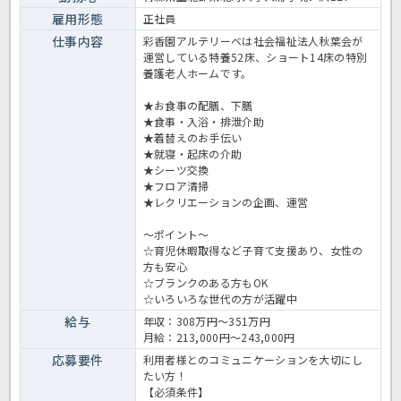
雇用形態
正社員
仕事内容
彩香園アルテリーベは社会福祉法人秋葉会が
運営している特養52床、ショート14床の特別
養護老人ホームです。
★お食事の配膳、下膳
★食事・入浴・排泄介助
★着替えのお手伝い
★就寝・起床の介助
★シーツ交換
★フロア清掃
★レクリエーションの企画、運営
～ポイント～
☆育児休暇取得など子育て支援あり、女性の
方も安心
☆ブランクのある方もOK
☆いろいろな世代の方が活躍中
給与
年収：308万円～351万円
月給：213,000円～243,000円
応募要件
利用者様とのコミュニケーションを大切にし
たい方！
【必須条件】