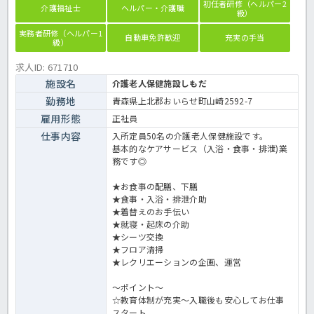
初任者研修（ヘルパー2
介護福祉士
ヘルパー・介護職
級）
実務者研修（ヘルパー1
自動車免許歓迎
充実の手当
級）
求人ID: 671710
施設名
介護老人保健施設しもだ
勤務地
青森県上北郡おいらせ町山崎2592-7
雇用形態
正社員
仕事内容
入所定員50名の介護老人保健施設です。
基本的なケアサービス（入浴・食事・排泄)業
務です◎
★お食事の配膳、下膳
★食事・入浴・排泄介助
★着替えのお手伝い
★就寝・起床の介助
★シーツ交換
★フロア清掃
★レクリエーションの企画、運営
～ポイント～
☆教育体制が充実～入職後も安心してお仕事
スタート