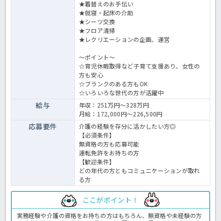
★着替えのお手伝い
★就寝・起床の介助
★シーツ交換
★フロア清掃
★レクリエーションの企画、運営
～ポイント～
☆育児休暇取得など子育て支援あり、女性の
方も安心
☆ブランクのある方もOK
☆いろいろな世代の方が活躍中
給与
年収：251万円～328万円
月給：172,000円～226,500円
応募要件
介護の経験を存分に活かしたい方◎
【必須条件】
無資格の方も応募可能
運転免許をお持ちの方
【歓迎条件】
どの年代の方ともコミュニケーションが取れ
る方
ここがポイント！
実務経験や介護の資格をお持ちの方はもちろん、無資格や未経験の方