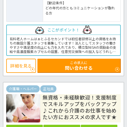
【歓迎条件】
どの年代の方ともコミュニケーションが取れ
る方
ここがポイント！
有料老人ホームはぁとふるセカンドでは初任者研修以上の資格をお持
ちの施設介護スタッフを募集しています！法人としてスタッフの働き
やすさや満足度の向上にも力を入れており、積立型NISAの奨励金の支
給や高濃度酸素カプセルの設置、任意労災保険への加入などうれしい
福利厚生が充実しています♪また居室には見守りシステムを導入し、
入居者様の健康や安全にもいちはやく対応することができる環境を整
この求人に
え業務の効率化を図っています。明るく楽しくをモットーに掲げるホ
詳細を見る
問い合わせる
ームです！ご興味をお持ちでしたらお気軽にほっ介護までお問い合わ
せくださいね。有料老人ホームでの介護業務全般です。＜介護職 正
職員 有料老人ホームの求人＞
介護職・ヘルパー
正社員
無資格・未経験歓迎！支援制度
でスキルアップをバックアップ
♪これから介護のお仕事を始め
たい方におススメの求人です★