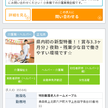
にお問い合わせください！小多機での介護業務全般です。
＜介護職 正職員 小規模多機能型居宅介護事業所の求人＞
この求人に
詳細を見る
問い合わせる
介護職・ヘルパー
正社員
県内初の新型特養！！賞与3.3ヶ
月分♪夜勤・残業少な目で働き
やすい環境です☆
初任者研修（ヘルパー2
介護福祉士
ヘルパー・介護職
級）
実務者研修（ヘルパー1
自動車免許歓迎
女性活躍
級）
求人ID: 355641
施設名
特別養護老人ホームメープル
勤務地
青森県上北郡六戸町大字上吉田字長谷85番地
11