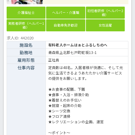
初任者研修（ヘルパー2
介護福祉士
ヘルパー・介護職
級）
実務者研修（ヘルパー1
自動車免許歓迎
女性活躍
級）
求人ID: 442020
施設名
有料老人ホームはぁとふるしちのへ
勤務地
青森県上北郡七戸町蛇坂13-1
雇用形態
正社員
仕事内容
定員数は48名。入居者様が快適に、そして元
気に生活できるようあたたかい介護サービス
の提供をお願いします。
★お食事の配膳、下膳
★食事・入浴・排泄介助
★着替えのお手伝い
★就寝・起床の介助
★シーツ交換
★フロア清掃
★レクリエーションの企画、運営
～ポイント～