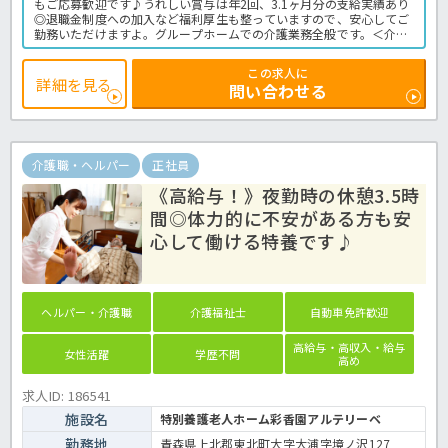
もご応募歓迎です♪うれしい賞与は年2回、3.1ヶ月分の支給実績あり
◎退職金制度への加入など福利厚生も整っていますので、安心してご
勤務いただけますよ。グループホームでの介護業務全般です。＜介護
職 正職員 グループホームの求人＞
この求人に
詳細を見る
問い合わせる
介護職・ヘルパー
正社員
《高給与！》夜勤時の休憩3.5時
間◎体力的に不安がある方も安
心して働ける特養です♪
ヘルパー・介護職
介護福祉士
自動車免許歓迎
高給与・高収入・給与
女性活躍
学歴不問
高め
求人ID: 186541
施設名
特別養護老人ホーム彩香園アルテリーベ
勤務地
青森県上北郡東北町大字大浦字境ノ沢127