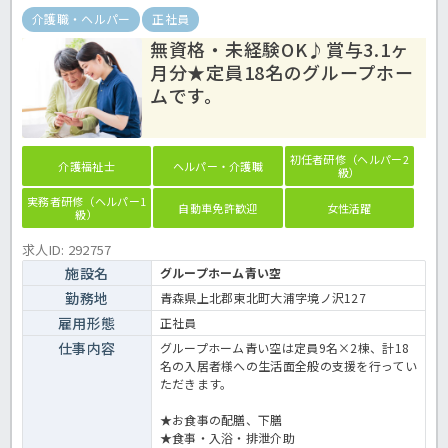
介護職・ヘルパー
正社員
無資格・未経験OK♪賞与3.1ヶ
月分★定員18名のグループホー
ムです。
初任者研修（ヘルパー2
介護福祉士
ヘルパー・介護職
級）
実務者研修（ヘルパー1
自動車免許歓迎
女性活躍
級）
求人ID: 292757
施設名
グループホーム青い空
勤務地
青森県上北郡東北町大浦字境ノ沢127
雇用形態
正社員
仕事内容
グループホーム青い空は定員9名×2棟、計18
名の入居者様への生活面全般の支援を行ってい
ただきます。
★お食事の配膳、下膳
★食事・入浴・排泄介助