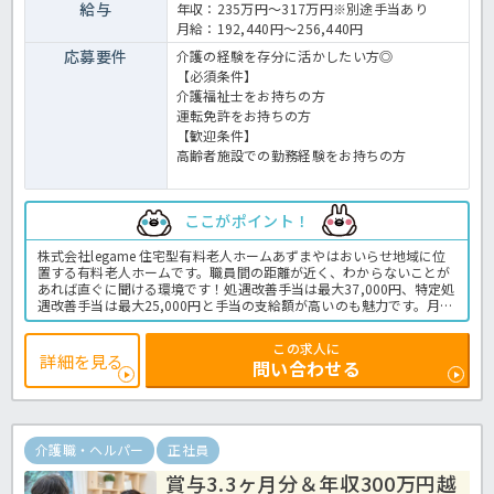
給与
年収：235万円～317万円※別途手当あり
月給：192,440円～256,440円
応募要件
介護の経験を存分に活かしたい方◎
【必須条件】
介護福祉士をお持ちの方
運転免許をお持ちの方
【歓迎条件】
高齢者施設での勤務経験をお持ちの方
ここがポイント！
株式会社legame 住宅型有料老人ホームあずまやはおいらせ地域に位
置する有料老人ホームです。職員間の距離が近く、わからないことが
あれば直ぐに聞ける環境です！処遇改善手当は最大37,000円、特定処
遇改善手当は最大25,000円と手当の支給額が高いのも魅力です。月に
一度、ミーティング兼社内研修もあるため実務で経験を積み研修で知
識を身に着けることが出来ます。気になる方はほっ介護までお問い合
この求人に
わせください。有料老人ホームでの介護業務全般です。
詳細を見る
問い合わせる
＜介護職 正職員 有料老人ホームの求人＞
介護職・ヘルパー
正社員
賞与3.3ヶ月分＆年収300万円越