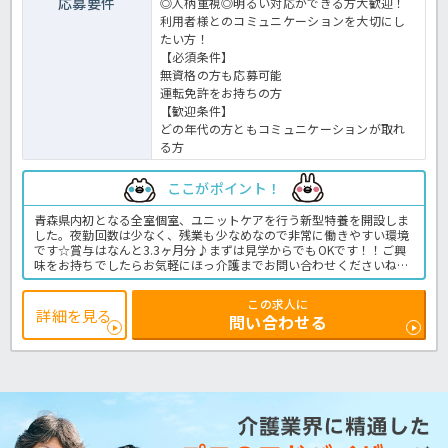
応募要件
◎人柄重視◎明るい対応ができる方大歓迎！
利用者様とのコミュニケーションを大切にし
たい方！
【必須条件】
無資格の方も応募可能
運転免許をお持ちの方
【歓迎条件】
どの年代の方ともコミュニケーションが取れ
る方
ここがポイント！
青森県内初となる全室個室、ユニットケアを行う新型特養を開設しま
した。夜勤回数は少なく、残業も少なめなので非常に働きやすい環境
です☆賞与はなんと3.3ヶ月分♪まずは見学からでもOKです！！ご興
味をお持ちでしたらお気軽にほっ介護までお問い合わせくださいね。
特別養護老人ホームでの介護業務全般です。＜介護職 正職員 特別
養護老人ホームの求人＞
この求人に
詳細を見る
問い合わせる