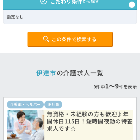
こだわり条件
から探す
指定なし
この条件で検索する
伊達市
の介護求人一覧
1〜9
9件中
件を表示
介護職・ヘルパー
正社員
無資格・未経験の方も歓迎♪年
間休日115日！短時間夜勤の特養
求人です☆