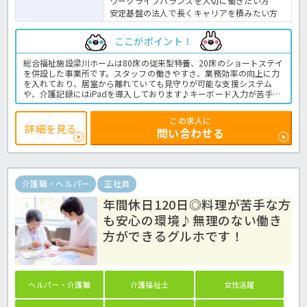
ワークライフバランスを大切に働きたい方
安定基盤の法人で長くキャリアを積みたい方
ここがポイント！
総合福祉施設梁川ホームは80床の従来型特養、20床のショートステイ
を併設した事業所です。スタッフの働きやすさ、業務効率の向上に力
を入れており、居室から離れていても見守りが可能な支援システム
や、介護記録にはiPadを導入しております♪キーボード入力が苦手な
方も、音声入力も可能ですので安心です◎年間休日も122日あり、ワ
ークライフバランスも充実！待遇面では計4.1か月分支給の賞与、住
この求人に
居手当や扶養手当の支給と安心の好待遇です！経験・資格問わず募集
詳細を見る
問い合わせる
中ですので、気になる方はお気軽にほっ介護までお問い合わせくださ
い！特別養護老人ホームでの介護業務全般です。＜介護職 正職員
特養の求人＞
介護職・ヘルパー
正社員
年間休日120日◎料理が苦手な方
も安心の環境♪無理のない働き
方ができるグルホです！
ヘルパー・介護職
介護福祉士
女性活躍