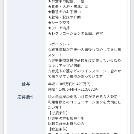
★お食事の配膳、下膳
★食事・入浴・排泄介助
★着替えのお手伝い
★就寝・起床の介助
★シーツ交換
★フロア清掃
★レクリエーションの企画、運営
～ポイント～
☆教育体制が充実～入職後も安心してお仕事
スタート
☆資格取得支援や研修制度が整っているため、
スキルアップが可能
☆育児や介護などのライフステージに合わせ
て働きやすい環境が整っています
給与
年収：305万円～427万円
月給：148,544円～213,632円
応募要件
◎人柄重視◎明るい対応ができる方大歓迎！
利用者様とのコミュニケーションを大切にし
たい方！
【必須条件】
無資格の方も応募可能
運転免許をお持ちの方
【歓迎条件】