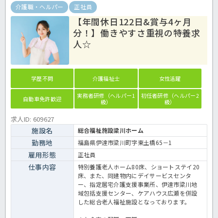
介護職・ヘルパー
正社員
【年間休日122日&賞与4ヶ月
分！】働きやすさ重視の特養求
人☆
学歴不問
介護福祉士
女性活躍
実務者研修（ヘルパー1
初任者研修（ヘルパー2
自動車免許歓迎
級）
級）
求人ID: 609627
施設名
総合福祉施設梁川ホーム
勤務地
福島県伊達市梁川町字東土橋65－1
雇用形態
正社員
仕事内容
特別養護老人ホーム80床、ショートステイ20
床、また、同建物内にデイサービスセンタ
ー、指定居宅介護支援事業所、伊達市梁川地
域包括支援センター、ケアハウス広瀬を併設
した総合老人福祉施設となっております。