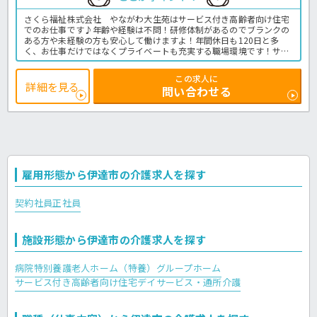
さくら福祉株式会社 やながわ大生苑はサービス付き高齢者向け住宅
でのお仕事です♪年齢や経験は不問！研修体制があるのでブランクの
ある方や未経験の方も安心して働けますよ！年間休日も120日と多
く、お仕事だけではなくプライベートも充実する職場環境です！サ高
住での介護業務全般です。
＜介護職 正職員 サ高住の求人＞
この求人に
詳細を見る
問い合わせる
雇用形態から伊達市の介護求人を探す
契約社員
正社員
施設形態から伊達市の介護求人を探す
病院
特別養護老人ホーム（特養）
グループホーム
サービス付き高齢者向け住宅
デイサービス・通所介護