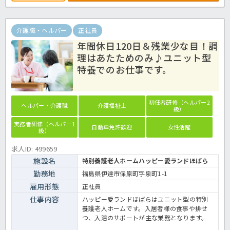
介護職・ヘルパー
正社員
年間休日120日＆残業少な目！調
理はあたためのみ♪ユニット型
特養でのお仕事です。
初任者研修（ヘルパー2
ヘルパー・介護職
介護福祉士
級）
実務者研修（ヘルパー1
自動車免許歓迎
女性活躍
級）
求人ID: 499659
施設名
特別養護老人ホームハッピー愛ランドほばら
勤務地
福島県伊達市保原町字泉町1-1
雇用形態
正社員
仕事内容
ハッピー愛ランドほばらはユニット型の特別
養護老人ホームです。入居者様の食事や排せ
つ、入浴のサポートが主な業務となります。