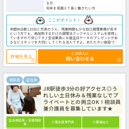
る方
将来を見据えて長く働きたい方
ここがポイント！
年間休日数120日と充実のうえ、残業時間も少な目◎調理業務が苦手
という方でも、再加熱するだけの調理法クックチルシステムを使用し
ていますので安心です♪全従業員にお誕生日ケーキのプレゼントがあ
るなどスタッフを大切にしてくれる法人ですよ。あたたかい施設づく
りをしていきませんか？ほっ介護までお問い合わせお待ちしていま
す！特養での介護業務全般です。＜介護職 正職員 特養の求人＞
この求人に
詳細を見る
問い合わせる
相談員
正社員
JR駅徒歩3分の好アクセス◎う
れしい土日休み＆残業なしでプ
ライベートとの両立OK！相談員
兼介護員を募集しています★
生活相談員・支援相談
介護支援専門員
介護福祉士
員