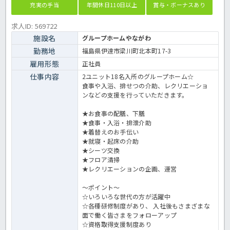
充実の手当
年間休日110日以上
賞与・ボーナスあり
求人ID: 569722
施設名
グループホームやながわ
勤務地
福島県伊達市梁川町北本町17-3
雇用形態
正社員
仕事内容
2ユニット18名入所のグループホーム☆
食事や入浴、排せつの介助、レクリエーショ
ンなどの支援を行っていただきます。
★お食事の配膳、下膳
★食事・入浴・排泄介助
★着替えのお手伝い
★就寝・起床の介助
★シーツ交換
★フロア清掃
★レクリエーションの企画、運営
～ポイント～
☆いろいろな世代の方が活躍中
☆各種研修制度があり、 入社後もさまざまな
面で働く皆さまをフォローアップ
☆資格取得支援制度あり