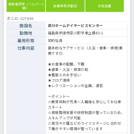
実務者研修（ヘルパー1
自動車免許歓迎
女性活躍
級）
求人ID: 627649
施設名
梁川ホームデイサービスセンター
勤務地
福島県伊達市梁川町字東土橋65-1
雇用形態
契約社員
仕事内容
基本的なケアサービス（入浴・食事・排泄)業
務です◎
★お食事の配膳、下膳
★食事・入浴・排泄介助
★着替えのお手伝い
★フロア清掃
★レクリエーションの企画、運営
～ポイント～
☆教育体制が充実～入職後も安心してお仕事
スタート
☆資格取得支援や研修制度が整っているため、
スキルアップが可能
☆育児や介護などのライフステージに合わせ
て働きやすい環境が整っています