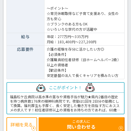
～ポイント～
☆育児休暇取得など子育て支援あり、女性の
方も安心
☆ブランクのある方もOK
☆いろいろな世代の方が活躍中
給与
年収：277万円～335万円
月給：183,400円～227,200円
応募要件
介護の経験を存分に活かしたい方◎
【必須条件】
介護職員初任者研修（旧ホームヘルパー2級）
以上の資格者
【歓迎条件】
安定基盤の法人で長くキャリアを積みたい方
ここがポイント！
福島松ケ丘病院は高水準の賞与や資格手当が魅力★県内2番目の歴史
を持つ病床数176床の精神科病院です。夜勤は1回を2日分の勤務とし
て換算。福利厚生も手厚く、長く安定した働き方を目指す方におスス
メの求人です！初任者研修以上の資格をお持ちの方であれば、60歳以
上の方も応募OK◎ご興味のある方はお気軽にお問い合わせください。
病院での介護業務全般です。
この求人に
＜介護職 正職員 病院の求人＞
詳細を見る
問い合わせる