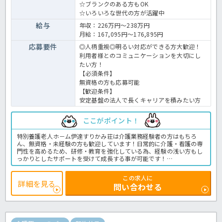
☆ブランクのある方もOK
☆いろいろな世代の方が活躍中
給与
年収：226万円～238万円
月給：167,095円～176,895円
応募要件
◎人柄重視◎明るい対応ができる方大歓迎！
利用者様とのコミュニケーションを大切にし
たい方！
【必須条件】
無資格の方も応募可能
【歓迎条件】
安定基盤の法人で長くキャリアを積みたい方
ここがポイント！
特別養護老人ホ－ム伊達すりかみ荘は介護業務経験者の方はもちろ
ん、無資格・未経験の方も歓迎しています！日常的に介護・看護の専
門性を高めるため、研修・教育を強化している為、経験の浅い方もし
っかりとしたサポートを受けて成長する事が可能です！
特別養護老人ホ－ムの介護業務全般です。
＜介護職 契約職員 特別養護老人ホ－ムの求人＞
この求人に
詳細を見る
問い合わせる