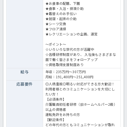
★お食事の配膳、下膳
★食事・入浴・排泄介助
★着替えのお手伝い
★就寝・起床の介助
★シーツ交換
★フロア清掃
★レクリエーションの企画、運営
～ポイント～
☆いろいろな世代の方が活躍中
☆各種研修制度があり、 入社後もさまざまな
面で働く皆さまをフォローアップ
☆資格取得支援制度あり
給与
年収：235万円～307万円
月給：191,400円～251,400円
応募要件
◎人柄重視◎明るい対応ができる方大歓迎！
利用者様とのコミュニケーションを大切にし
たい方！
【必須条件】
介護職員初任者研修（旧ホームヘルパー2級）
以上の資格者
運転免許をお持ちの方
【歓迎条件】
どの年代の方ともコミュニケーションが取れ