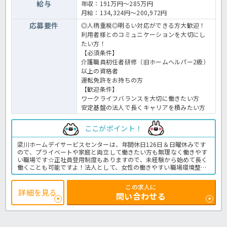
給与
年収：191万円～285万円
月給：134,324円～200,972円
応募要件
◎人柄重視◎明るい対応ができる方大歓迎！
利用者様とのコミュニケーションを大切にし
たい方！
【必須条件】
介護職員初任者研修（旧ホームヘルパー2級）
以上の資格者
運転免許をお持ちの方
【歓迎条件】
ワークライフバランスを大切に働きたい方
安定基盤の法人で長くキャリアを積みたい方
ここがポイント！
梁川ホームデイサービスセンターは、年間休日126日＆日曜休みです
ので、プライベートや家庭と両立して働きたい方も無理なく働きやす
い職場です☆正社員登用制度もありますので、未経験から始めて長く
働くことも可能ですよ！法人として、女性の働きやすい職場環境整備
に力を入れているため、子育て世代の方も安心の職場です♪是非、お
問い合わせください！デイサービスでの介護業務全般です。
この求人に
＜介護職 契約社員 デイサービスの求人＞
詳細を見る
問い合わせる