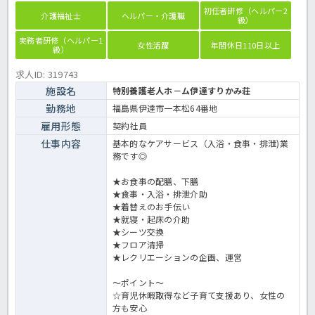
初任者研修（ヘルパー2
介護福祉士
ヘルパー・介護職
級）
実務者研修（ヘルパー1
女性活躍
年間休日110日以上
級）
求人ID: 319743
施設名
特別養護老人ホ－ム伊達すりかみ荘
勤務地
福島県伊達市一本松64番地
雇用形態
契約社員
仕事内容
基本的なケアサービス（入浴・食事・排泄)業
務です◎
★お食事の配膳、下膳
★食事・入浴・排泄介助
★着替えのお手伝い
★就寝・起床の介助
★シーツ交換
★フロア清掃
★レクリエーションの企画、運営
～ポイント～
☆育児休暇取得など子育て支援あり、女性の
方も安心