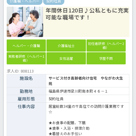
介護職・ヘルパー
契約社員
年間休日120日♪公私ともに充実
可能な職場です！
初任者研修（ヘルパー2
ヘルパー・介護職
介護福祉士
級）
実務者研修（ヘルパー1
女性活躍
学歴不問
級）
求人ID: 808113
施設名
サービス付き高齢者向け住宅 やながわ大生
苑
勤務地
福島県伊達市梁川町南本町４６－１
雇用形態
契約社員
仕事内容
居室総数34室のサ高住での訪問介護業務です
☆
★お食事の配膳、下膳
★食事・入浴・排泄介助
★着替えのお手伝い