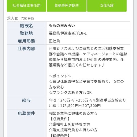
社会福祉主事任用
自動車免許歓迎
女性活躍
求人ID: 720945
施設名
ももの里みらい
勤務地
福島県伊達市沓形18-1
雇用形態
正社員
仕事内容
利用者さまおよびご家族との生活相談支援業
務や会議への出席、ケアマネージャーとの連絡
調整から福島市内および近郊の送迎業務、介
護業務など幅広くお任せします♪
～ポイント～
☆育児休暇取得など子育て支援あり、女性の
方も安心
☆ブランクのある方もOK
給与
年収：240万円～296万円※別途手当支給あり
月給：173,800円～207,300円
応募要件
相談員業務に興味のある方☆
【必須条件】
介護福祉士をお持ちの方
介護支援専門員をお持ちの方
【歓迎条件】