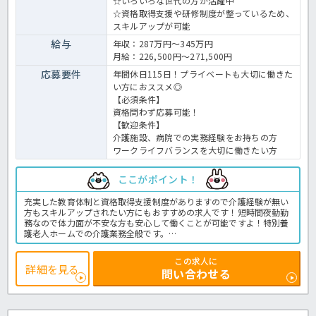
☆いろいろな世代の方が活躍中
☆資格取得支援や研修制度が整っているため、
スキルアップが可能
給与
年収：287万円～345万円
月給：226,500円～271,500円
応募要件
年間休日115日！プライベートも大切に働きた
い方におススメ◎
【必須条件】
資格問わず応募可能！
【歓迎条件】
介護施設、病院での実務経験をお持ちの方
ワークライフバランスを大切に働きたい方
ここがポイント！
充実した教育体制と資格取得支援制度がありますので介護経験が無い
方もスキルアップされたい方にもおすすめの求人です！短時間夜勤勤
務なので体力面が不安な方も安心して働くことが可能ですよ！特別養
護老人ホームでの介護業務全般です。
＜介護職 正職員 特別養護老人ホームの求人＞
この求人に
詳細を見る
問い合わせる