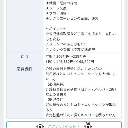
★就寝・起床の介助
★シーツ交換
★フロア清掃
★レクリエーションの企画、運営
～ポイント～
☆育児休暇取得など子育て支援あり、女性の
方も安心
☆ブランクのある方もOK
☆いろいろな世代の方が活躍中
給与
年収：206万円～228万円
月給：146,880円～163,200円
応募要件
介護の経験を存分に活かしたい方◎
利用者様とのコミュニケーションを大切にし
たい方！
【必須条件】
介護職員初任者研修（旧ホームヘルパー2級）
以上の資格者
【歓迎条件】
どの年代の方ともコミュニケーションが取れ
る方
安定基盤の法人で長くキャリアを積みたい方
ここがポイント！