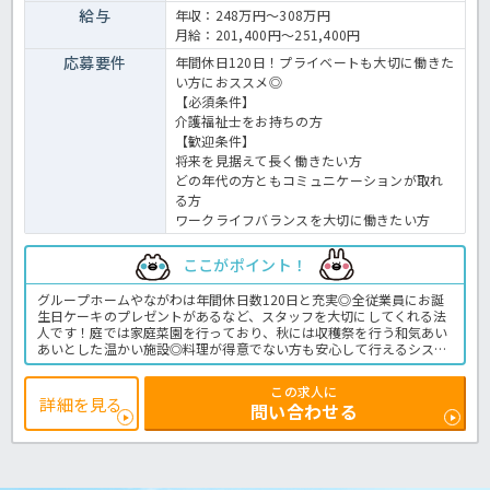
給与
年収：248万円～308万円
月給：201,400円～251,400円
応募要件
年間休日120日！プライベートも大切に働きた
い方におススメ◎
【必須条件】
介護福祉士をお持ちの方
【歓迎条件】
将来を見据えて長く働きたい方
どの年代の方ともコミュニケーションが取れ
る方
ワークライフバランスを大切に働きたい方
ここがポイント！
グループホームやながわは年間休日数120日と充実◎全従業員にお誕
生日ケーキのプレゼントがあるなど、スタッフを大切にしてくれる法
人です！庭では家庭菜園を行っており、秋には収穫祭を行う和気あい
あいとした温かい施設◎料理が得意でない方も安心して行えるシステ
ムを利用していますので、調理業務に不安をお持ちの方も是非ご相談
下さいね。お問い合わせはほっ介護まで♪グループホームでの介護業
この求人に
務全般です。
詳細を見る
問い合わせる
＜介護職 正職員 グループホームの求人＞