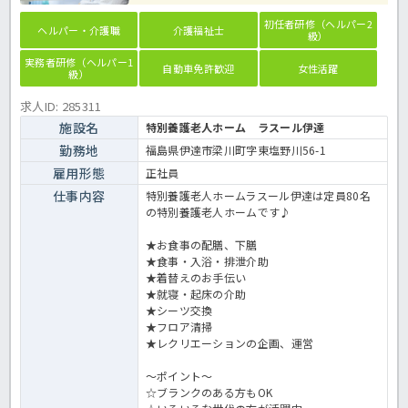
初任者研修（ヘルパー2
ヘルパー・介護職
介護福祉士
級）
実務者研修（ヘルパー1
自動車免許歓迎
女性活躍
級）
求人ID: 285311
施設名
特別養護老人ホーム ラスール伊達
勤務地
福島県伊達市梁川町字東塩野川56-1
雇用形態
正社員
仕事内容
特別養護老人ホームラスール伊達は定員80名
の特別養護老人ホームです♪
★お食事の配膳、下膳
★食事・入浴・排泄介助
★着替えのお手伝い
★就寝・起床の介助
★シーツ交換
★フロア清掃
★レクリエーションの企画、運営
～ポイント～
☆ブランクのある方もOK