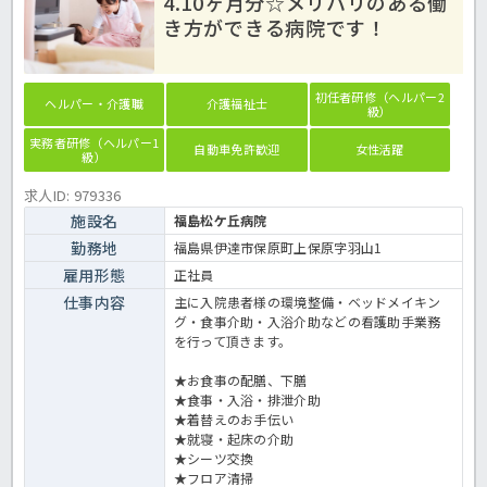
4.10ヶ月分☆メリハリのある働
き方ができる病院です！
初任者研修（ヘルパー2
ヘルパー・介護職
介護福祉士
級）
実務者研修（ヘルパー1
自動車免許歓迎
女性活躍
級）
求人ID: 979336
施設名
福島松ケ丘病院
勤務地
福島県伊達市保原町上保原字羽山1
雇用形態
正社員
仕事内容
主に入院患者様の環境整備・ベッドメイキン
グ・食事介助・入浴介助などの看護助手業務
を行って頂きます。
★お食事の配膳、下膳
★食事・入浴・排泄介助
★着替えのお手伝い
★就寝・起床の介助
★シーツ交換
★フロア清掃