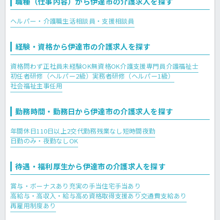
職種（仕事内容）から伊達市の介護求人を探す
ヘルパー・介護職
生活相談員・支援相談員
経験・資格から伊達市の介護求人を探す
資格問わず正社員
未経験OK
無資格OK
介護支援専門員
介護福祉士
初任者研修（ヘルパー2級）
実務者研修（ヘルパー1級）
社会福祉主事任用
勤務時間・勤務日から伊達市の介護求人を探す
年間休日110日以上
2交代勤務
残業なし
短時間夜勤
日勤のみ・夜勤なしOK
待遇・福利厚生から伊達市の介護求人を探す
賞与・ボーナスあり
充実の手当
住宅手当あり
高給与・高収入・給与高め
資格取得支援あり
交通費支給あり
再雇用制度あり