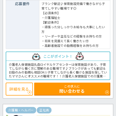
応募要件
ブランク歓迎♪保育施設完備で働きながら子
育てしやすい職場です◎
【必須条件】
・介護福祉士
【歓迎条件】
・頑張った分しっかりお給与も大事にしたい
方
・リーダーや主任などの経験をお持ちの方
・将来を見据えて長く働きたい方
・高齢者施設での勤務経験をお持ちの方
ここがポイント！
介護老人保健施設丸森ロイヤルケアセンターは保育施設があり、子育
てしながら働く方に理解のある職場です♪ブランクがあっても歓迎＆
日勤のみの勤務も相談OK☆子育てしながら長く働ける施設を探してい
たママさんにオススメの職場です！！介護老人保健施設での介護業務
全般です。
＜介護職 正職員 介護老人保健施設の求人＞
この求人に
詳細を見る
問い合わせる
介護職・ヘルパー
正社員