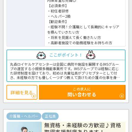
内保育室も完備◎
【必須条件】
・初任者研修
・ヘルパー2級
【歓迎条件】
・経験不問！介護職として長期的にキャリア
を積んでいきたい方
・将来を見据えて長く働きたい方
・高齢者施設での勤務経験をお持ちの方
ここがポイント！
丸森ロイヤルケアセンターは全国に病院や施設を展開するIMSグルー
プの運営する小規模多機能事業所です。IMSグループでは経験に応じ
た研修制度を設けており、初めは先輩社員がプリセプターとして付
き、未経験の方でも優しく一つずつ教えて頂けため介護の仕事を身に
着けることが出来た！と良い評判を頂いております◎その先のキャリ
ア開発のための資格取得支援制度や資格手当が充実しているため成長
この求人に
しながら長く働ける環境があります♪気になる方はほっ介護までお問
詳細を見る
問い合わせる
い合わせください。小多機での介護業務全般です。
＜介護職 正職員 小多機の求人＞
介護職・ヘルパー
正社員
無資格・未経験の方歓迎♪資格
取得支援制度あります！