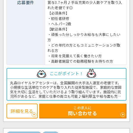
応募要件
賞与3.7ヶ月♪手当充実の少人数ケアを取り入
れた老健です◎
【必須条件】
・初任者研修
・ヘルパー2級
【歓迎条件】
・頑張った分しっかりお給与も大事にしたい
方
・どの年代の方ともコミュニケーションが取
れる方
・将来を見据えて長く働きたい方
・高齢者施設での勤務経験をお持ちの方
ここがポイント！
丸森ロイヤルケアセンターは、全国展開の大手法人運営の老健です。
小規模な生活単位でのケアを取り入れた従来型施設で、家庭的な雰囲
気を大切に生活をしていただけるよう取り組んでいます。施設内に託
児所があるなど、家庭と仕事の両立も可能♪福利厚生や給与面も充実
しているので、介護職として長く勤務する事ができる施設です！老健
での介護業務全般です。＜介護職 正職員 老健の求人＞
この求人に
詳細を見る
問い合わせる