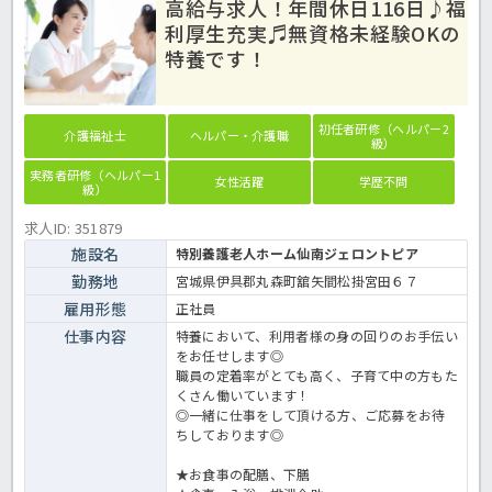
高給与求人！年間休日116日♪福
利厚生充実♬無資格未経験OKの
特養です！
初任者研修（ヘルパー2
介護福祉士
ヘルパー・介護職
級）
実務者研修（ヘルパー1
女性活躍
学歴不問
級）
求人ID: 351879
施設名
特別養護老人ホーム仙南ジェロントピア
勤務地
宮城県伊具郡丸森町舘矢間松掛宮田６７
雇用形態
正社員
仕事内容
特養において、利用者様の身の回りのお手伝い
をお任せします◎
職員の定着率がとても高く、子育て中の方もた
くさん働いています！
◎一緒に仕事をして頂ける方、ご応募をお待
ちしております◎
★お食事の配膳、下膳