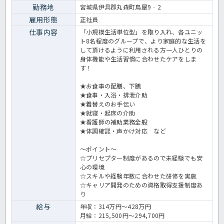
勤務地
宮城県伊具郡丸森町鳥屋9‐2
雇用形態
正社員
仕事内容
「小規模生活単位型」を取り入れ、各ユニッ
ト8名程度のグループで、より家庭的な生活を
して頂けるように利用される方一人ひとりの
身体機能や生活習慣に合わせたケアをしま
す！
★お食事の配膳、下膳
★食事・入浴・排泄介助
★着替えのお手伝い
★就寝・起床の介助
★看護師の補助業務全般
★体調確認・声かけ対応 など
～ポイント～
☆プリセプター制度があるので未経験でも安
心の環境
☆スキルや経験年数に合わせた研修を実施
☆キャリア開発のための資格取得支援制度あ
り
給与
年収：314万円～428万円
月給：215,500円～294,700円