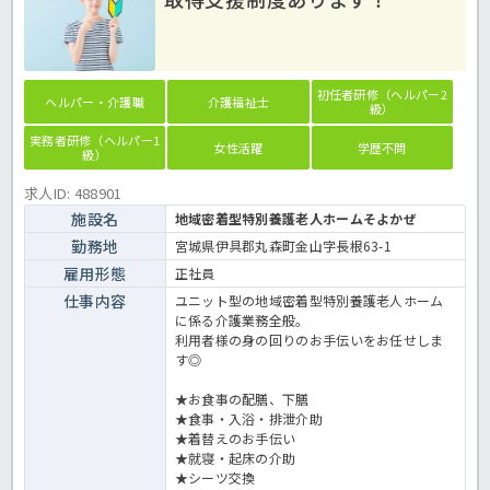
初任者研修（ヘルパー2
ヘルパー・介護職
介護福祉士
級）
実務者研修（ヘルパー1
女性活躍
学歴不問
級）
求人ID: 488901
施設名
地域密着型特別養護老人ホームそよかぜ
勤務地
宮城県伊具郡丸森町金山字長根63-1
雇用形態
正社員
仕事内容
ユニット型の地域密着型特別養護老人ホーム
に係る介護業務全般。
利用者様の身の回りのお手伝いをお任せしま
す◎
★お食事の配膳、下膳
★食事・入浴・排泄介助
★着替えのお手伝い
★就寝・起床の介助
★シーツ交換