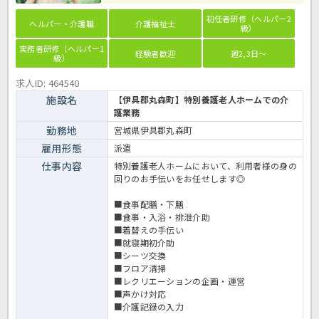
初任者研修（ヘルパー2
ヘルパー・介護職
介護福祉士
級）
実務者研修（ヘルパー1
経験者歓迎
週2,3日～
級）
求人ID: 464540
施設名
【伊具郡丸森町】特別養護老人ホームでの介
護業務
勤務地
宮城県伊具郡丸森町
雇用形態
派遣
仕事内容
特別養護老人ホームにおいて、利用者様の身の
回りのお手伝いをお任せします◎
■食事配膳・下膳
■食事・入浴・排泄介助
■着替えの手伝い
■就寝期初介助
■シーツ交換
■フロア清掃
■レクリエーションの企画・運営
■声かけ対応
■介護記録の入力