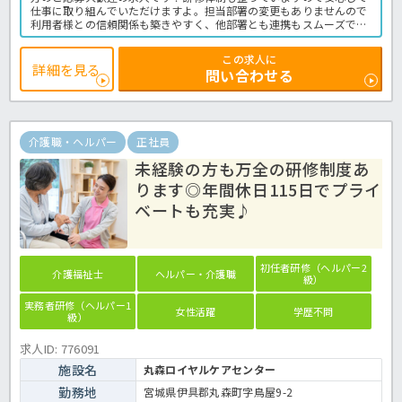
仕事に取り組んでいただけますよ。担当部署の変更もありませんので
利用者様との信頼関係も築きやすく、他部署とも連携もスムーズで
す。プライベートやご家庭との両立ももちろんOK◎ワークライフバラ
ンスを大切にしながら働けますね♪気になる方はほっ介護までお問い
この求人に
合わせください。特別養護老人ホームでの介護業務全般です。＜介護
詳細を見る
問い合わせる
職 正職員 特別養護老人ホームの求人＞
介護職・ヘルパー
正社員
未経験の方も万全の研修制度あ
ります◎年間休日115日でプライ
ベートも充実♪
初任者研修（ヘルパー2
介護福祉士
ヘルパー・介護職
級）
実務者研修（ヘルパー1
女性活躍
学歴不問
級）
求人ID: 776091
施設名
丸森ロイヤルケアセンター
勤務地
宮城県伊具郡丸森町字鳥屋9-2