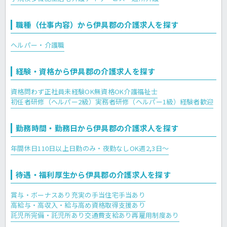
職種（仕事内容）から伊具郡の介護求人を探す
ヘルパー・介護職
経験・資格から伊具郡の介護求人を探す
資格問わず正社員
未経験OK
無資格OK
介護福祉士
初任者研修（ヘルパー2級）
実務者研修（ヘルパー1級）
経験者歓迎
勤務時間・勤務日から伊具郡の介護求人を探す
年間休日110日以上
日勤のみ・夜勤なしOK
週2,3日～
待遇・福利厚生から伊具郡の介護求人を探す
賞与・ボーナスあり
充実の手当
住宅手当あり
高給与・高収入・給与高め
資格取得支援あり
託児所完備・託児所あり
交通費支給あり
再雇用制度あり