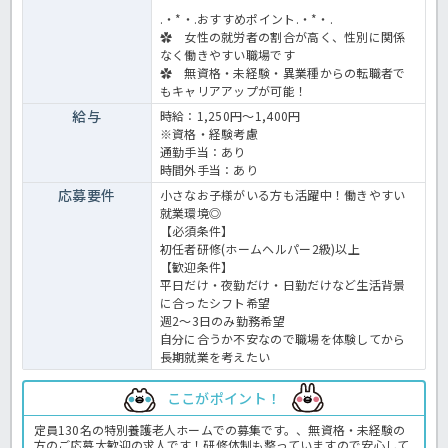
.・*・.おすすめポイント.・*・.
✿ 女性の就労者の割合が高く、性別に関係
なく働きやすい職場です
✿ 無資格・未経験・異業種からの転職者で
もキャリアアップが可能！
給与
時給：1,250円～1,400円
※資格・経験考慮
通勤手当：あり
時間外手当：あり
応募要件
小さなお子様がいる方も活躍中！働きやすい
就業環境◎
【必須条件】
初任者研修(ホームヘルパー2級)以上
【歓迎条件】
平日だけ・夜勤だけ・日勤だけなど生活背景
に合ったシフト希望
週2～3日のみ勤務希望
自分に合うか不安なので職場を体験してから
長期就業を考えたい
ここがポイント！
定員130名の特別養護老人ホームでの募集です。、無資格・未経験の
方のご応募大歓迎の求人です！研修体制も整っていますので安心して