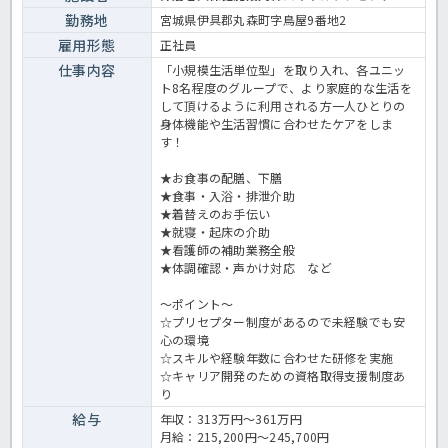
勤務地
宮城県伊具郡丸森町字鳥屋9番地2
雇用形態
正社員
仕事内容
「小規模生活単位型」を取り入れ、各ユニッ
ト8名程度のグループで、より家庭的な生活を
して頂けるように利用される方一人ひとりの
身体機能や生活習慣に合わせたケアをしま
す！
★お食事の配膳、下膳
★食事・入浴・排泄介助
★着替えのお手伝い
★就寝・起床の介助
★看護師の補助業務全般
★体調確認・声かけ対応 など
～ポイント～
☆プリセプター制度があるので未経験でも安
心の環境
☆スキルや経験年数に合わせた研修を実施
☆キャリア開発のための資格取得支援制度あ
り
給与
年収：313万円～361万円
月給：215,200円～245,700円