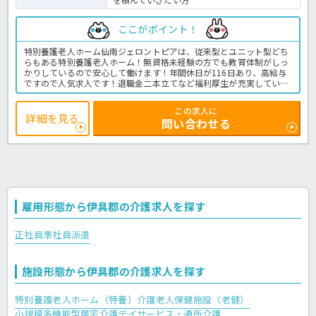
ここがポイント！
特別養護老人ホーム仙南ジェロントピアは、従来型とユニット型どち
らもある特別養護老人ホーム！無資格未経験の方でも教育体制がしっ
かりしているので安心して働けます！年間休日が116日あり、高給与
ですので人気求人です！退職金二本立てなど福利厚生が充実している
のも嬉しいポイントですね☆特別養護老人ホームでの介護業務全般で
す。
この求人に
＜介護職 正職員 特養の求人＞
詳細を見る
問い合わせる
雇用形態から伊具郡の介護求人を探す
正社員
準社員
派遣
施設形態から伊具郡の介護求人を探す
特別養護老人ホーム（特養）
介護老人保健施設（老健）
小規模多機能型居宅介護
デイサービス・通所介護