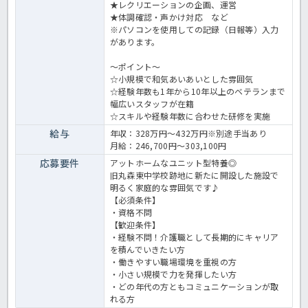
★レクリエーションの企画、運営
★体調確認・声かけ対応 など
※パソコンを使用しての記録（日報等）入力
があります。
～ポイント～
☆小規模で和気あいあいとした雰囲気
☆経験年数も1年から10年以上のベテランまで
幅広いスタッフが在籍
☆スキルや経験年数に合わせた研修を実施
給与
年収：328万円～432万円※別途手当あり
月給：246,700円～303,100円
応募要件
アットホームなユニット型特養◎
旧丸森東中学校跡地に新たに開設した施設で
明るく家庭的な雰囲気です♪
【必須条件】
・資格不問
【歓迎条件】
・経験不問！介護職として長期的にキャリア
を積んでいきたい方
・働きやすい職場環境を重視の方
・小さい規模で力を発揮したい方
・どの年代の方ともコミュニケーションが取
れる方