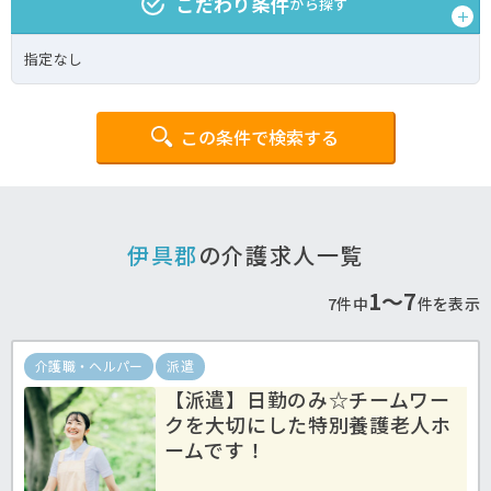
こだわり条件
から探す
指定なし
この条件で検索する
伊具郡
の介護求人一覧
1〜7
7件中
件を表示
介護職・ヘルパー
派遣
【派遣】日勤のみ☆チームワー
クを大切にした特別養護老人ホ
ームです！