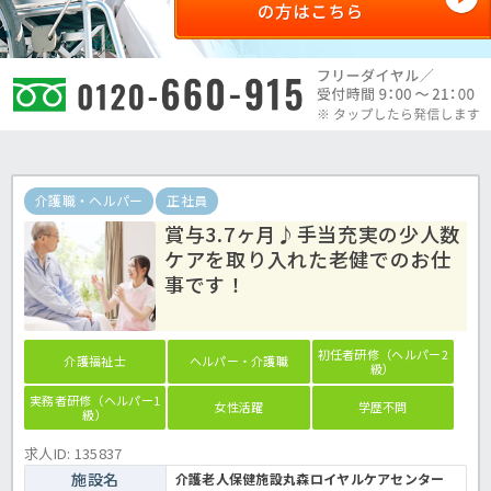
介護職・ヘルパー
正社員
賞与3.7ヶ月♪手当充実の少人数
ケアを取り入れた老健でのお仕
事です！
初任者研修（ヘルパー2
介護福祉士
ヘルパー・介護職
級）
実務者研修（ヘルパー1
女性活躍
学歴不問
級）
求人ID: 135837
施設名
介護老人保健施設丸森ロイヤルケアセンター