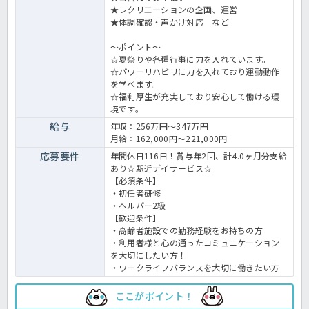
★レクリエーションの企画、運営
★体調確認・声かけ対応 など
～ポイント～
☆夏祭りや各種行事に力を入れています。
☆パワーリハビリに力を入れており運動動作
を学べます。
☆福利厚生が充実しており安心して働ける環
境です。
給与
年収：256万円～347万円
月給：162,000円～221,000円
応募要件
年間休日116日！賞与年2回、計4.0ヶ月分支給
あり☆駅近デイサービス☆
【必須条件】
・初任者研修
・ヘルパー2級
【歓迎条件】
・高齢者施設での勤務経験をお持ちの方
・利用者様と心の通ったコミュニケーション
を大切にしたい方！
・ワークライフバランスを大切に働きたい方
ここがポイント！