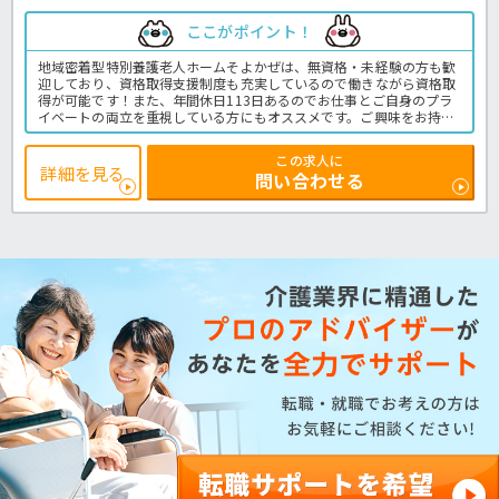
ここがポイント！
地域密着型特別養護老人ホームそよかぜは、無資格・未経験の方も歓
迎しており、資格取得支援制度も充実しているので働きながら資格取
得が可能です！また、年間休日113日あるのでお仕事とご自身のプラ
イベートの両立を重視している方にもオススメです。ご興味をお持ち
でしたら、是非ほっ介護へお問い合わせ下さい。特別養護老人ホーム
の介護業務全般です。
この求人に
＜介護職 正職員 特別養護老人ホームの求人＞
詳細を見る
問い合わせる