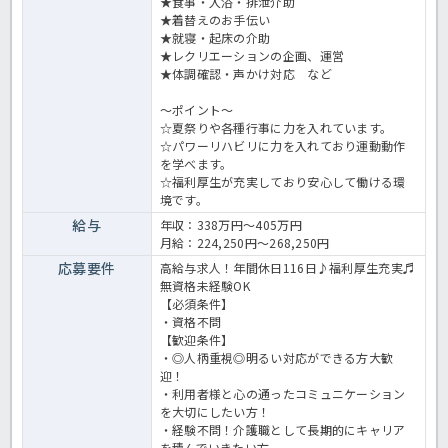
★食事・入浴・排泄介助
★着替えのお手伝い
★就寝・起床の介助
★レクリエーションの企画、運営
★体調確認・声かけ対応 など
～ポイント～
☆夏祭りや各種行事に力を入れています。
☆パワーリハビリに力を入れており運動動作
を学べます。
☆福利厚生が充実しており安心して働ける環
境です。
給与
年収：338万円～405万円
月給：224,250円～268,250円
応募要件
高給与求人！年間休日116日♪福利厚生充実♬
無資格未経験OK
【必須条件】
・資格不問
【歓迎条件】
・◎人柄重視◎明るい対応ができる方大歓
迎！
・利用者様と心の通ったコミュニケーション
を大切にしたい方！
・経験不問！介護職として長期的にキャリア
を積んでいきたい方