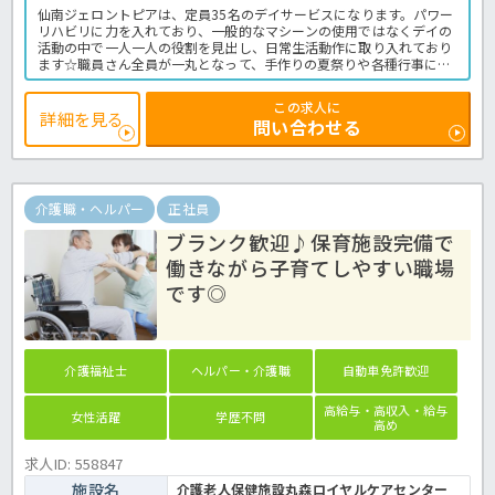
仙南ジェロントピアは、定員35名のデイサービスになります。パワー
リハビリに力を入れており、一般的なマシーンの使用ではなくデイの
活動の中で一人一人の役割を見出し、日常生活動作に取り入れており
ます☆職員さん全員が一丸となって、手作りの夏祭りや各種行事に力
を入れております♪賞与も嬉しい年2回の4.0ヶ月分の支給があった
り、退職金制度もあるので長くお勤めできる環境となっております！
この求人に
年間休日121日とお休みもしっかりあるので、プライベートも充実し
詳細を見る
問い合わせる
てお過ごしいただける環境です☆とても魅力的なデイサービスの求人
となりますので、ぜひご応募下さい！
デイサービスでの介護業務全般です
＜介護職 準職員 デイサービスの求人＞
介護職・ヘルパー
正社員
ブランク歓迎♪保育施設完備で
働きながら子育てしやすい職場
です◎
介護福祉士
ヘルパー・介護職
自動車免許歓迎
高給与・高収入・給与
女性活躍
学歴不問
高め
求人ID: 558847
施設名
介護老人保健施設丸森ロイヤルケアセンター