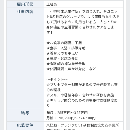
雇用形態
正社員
仕事内容
「小規模生活単位型」を取り入れ、各ユニッ
ト8名程度のグループで、より家庭的な生活を
して頂けるように利用される方一人ひとりの
身体機能や生活習慣に合わせたケアをしま
す！
★お食事の配膳、下膳
★食事・入浴・排泄介助
★着替えのお手伝い
★就寝・起床の介助
★看護師の補助業務全般
★体調確認・声かけ対応 など
～ポイント～
☆プリセプター制度があるので未経験でも安
心の環境
☆スキルや経験年数に合わせた研修を実施
☆キャリア開発のための資格取得支援制度あ
り
給与
年収：285万円～328万円
月給：196,200円～224,500円
応募要件
未経験・ブランクOK！研修制度充実◎事業所