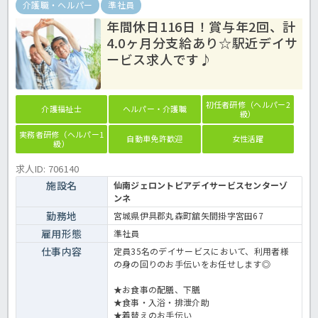
介護職・ヘルパー
準社員
年間休日116日！賞与年2回、計
4.0ヶ月分支給あり☆駅近デイサ
ービス求人です♪
初任者研修（ヘルパー2
介護福祉士
ヘルパー・介護職
級）
実務者研修（ヘルパー1
自動車免許歓迎
女性活躍
級）
求人ID: 706140
施設名
仙南ジェロントピアデイサービスセンターゾ
ンネ
勤務地
宮城県伊具郡丸森町舘矢間掛字宮田67
雇用形態
準社員
仕事内容
定員35名のデイサービスにおいて、利用者様
の身の回りのお手伝いをお任せします◎
★お食事の配膳、下膳
★食事・入浴・排泄介助
★着替えのお手伝い