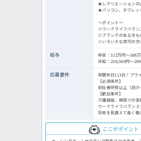
★レクリエーションの
★パソコン、タブレッ
～ポイント～
☆ワークライフバラン
☆ブランクのある方も
☆いろいろな世代の方
給与
年収：322万円～386
月給：238,000円～289
応募要件
年間休日113日！プ
【必須条件】
初任者研修以上（旧ホ
【歓迎条件】
介護施設、病院での実
ワークライフバランス
将来を見据えて長く働
ここがポイント
ナーシングホームサクラシア福島は2025年オ