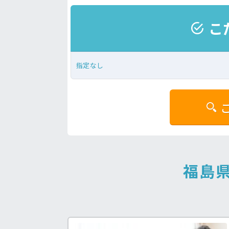
こ
指定なし
福祉士求人♪
病院の好条件求人！
処
う求人が見つかる！
看護助手の経験を積みたい方も！
手
福島