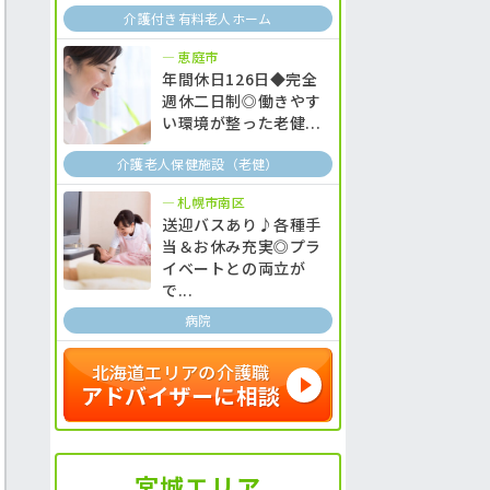
介護付き有料老人ホーム
恵庭市
年間休日126日◆完全
週休二日制◎働きやす
い環境が整った老健...
介護老人保健施設（老健）
札幌市南区
送迎バスあり♪各種手
当＆お休み充実◎プラ
イベートとの両立が
で...
病院
北海道エリアの介護職
アドバイザーに相談
宮城エリア