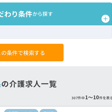
だわり条件
から探す
この条件で検索する
遇改善手当しっかり支
最寄り駅から徒歩通勤
給！
♪
当も重視したいあなたにオススメ♪
公共交通機関で通勤のあなたへ
県
の介護求人一覧
1〜10
307件中
件を表