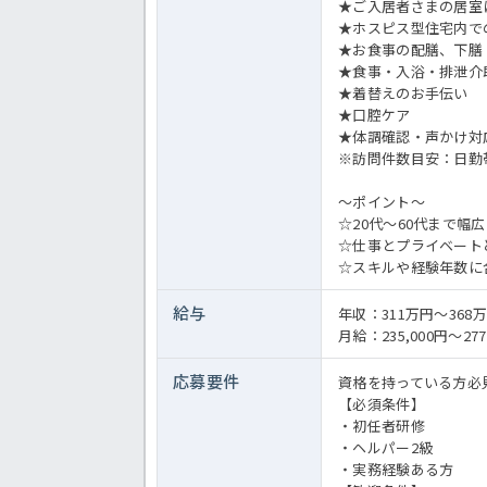
★ご入居者さまの居室
★ホスピス型住宅内で
★お食事の配膳、下膳
★食事・入浴・排泄介
★着替えのお手伝い
★口腔ケア
★体調確認・声かけ対
※訪問件数目安：日勤帯
～ポイント～
☆20代～60代まで幅
☆仕事とプライベート
☆スキルや経験年数に
給与
年収：311万円～36
月給：235,000円～277
応募要件
資格を持っている方必
【必須条件】
・初任者研修
・ヘルパー2級
・実務経験ある方