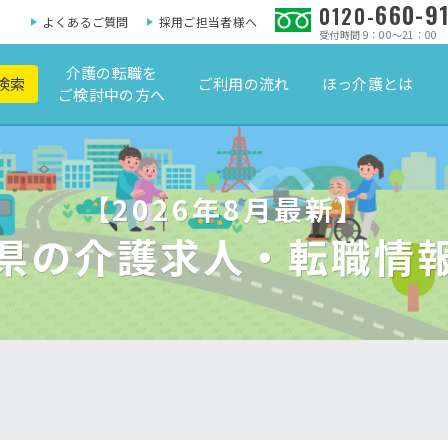
660-9
0120-
よくあるご質問
採用ご担当者様へ
受付時間 9：00～21：00
介護の転職を
検索
ご利用の流れ
ほっ介護とは
ご検討中の方へ
【2026年8月最新】
県の介護求人・転職情