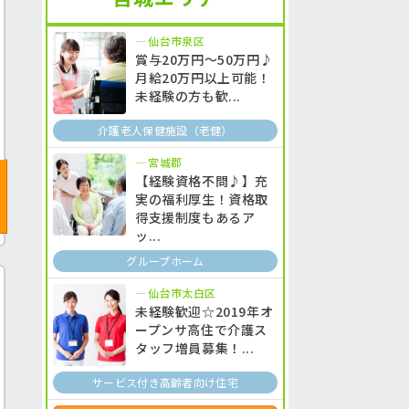
仙台市泉区
賞与20万円～50万円♪
月給20万円以上可能！
未経験の方も歓...
介護老人保健施設（老健）
宮城郡
【経験資格不問♪】充
実の福利厚生！資格取
得支援制度もあるア
ッ...
グループホーム
仙台市太白区
未経験歓迎☆2019年オ
ープンサ高住で介護ス
タッフ増員募集！...
サービス付き高齢者向け住宅