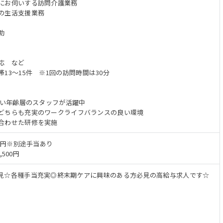
にお伺いする訪問介護業務
の生活支援業務
助
応 など
13～15件 ※1回の訪問時間は30分
広い年齢層のスタッフが活躍中
どちらも充実のワークライフバランスの良い環境
合わせた研修を実施
8万円※別途手当あり
,500円
見☆各種手当充実◎終末期ケアに興味のある方必見の高給与求人です☆