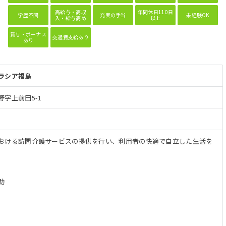
高給与・高収
年間休日110日
学歴不問
充実の手当
未経験OK
入・給与高め
以上
賞与・ボーナス
交通費支給あり
あり
ラシア福島
字上前田5-1
おける訪問介護サービスの提供を行い、利用者の快適で自立した生活を
助