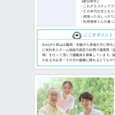
【歓迎条件】
・これからステップア
・どの年代の方ともコ
・頑張った分しっかり
・利用者様と心の通っ
ここがポイント
ReHOPE 郡山は難病・末期がん患者の方に特
に有料老人ホーム施設内限定の訪問介護業務（
等）を行って頂く介護職員を募集しています。
のある方必見！その方の最期に関わるとてもや
任者研修以上の介護の実務経験がある方であれば
ですので、ご興味をお持ちの方はお早目にほっ
い☆有料老人ホームでの介護業務全般です。
＜介護職 正職員 有料老人ホームの求人＞