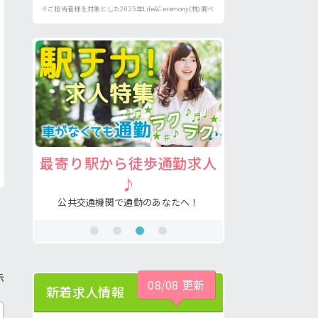
※ご担当者様を対象とした2025年Life&Ceremony(株)調べ
求人
注目の介護福祉士求人♪
病院の好
あなたの希望が叶う求人が見つかる！
看護助手の経験
！
示
08/08 更新
新着求人情報