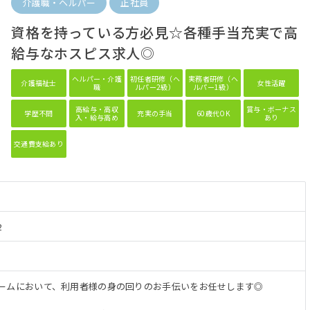
介護職・ヘルパー
正社員
資格を持っている方必見☆各種手当充実で高
給与なホスピス求人◎
ヘルパー・介護
初任者研修（ヘ
実務者研修（ヘ
介護福祉士
女性活躍
職
ルパー2級）
ルパー1級）
高給与・高収
賞与・ボーナス
学歴不問
充実の手当
60歳代OK
入・給与高め
あり
交通費支給あり
2
ームにおいて、利用者様の身の回りのお手伝いをお任せします◎