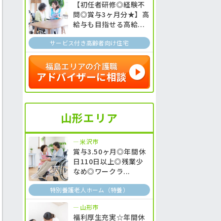
【初任者研修◎経験不
問◎賞与3ヶ月分★】高
給与も目指せる高給...
サービス付き高齢者向け住宅
福島エリアの介護職
アドバイザーに相談
山形エリア
米沢市
賞与3.50ヶ月◎年間休
日110日以上◎残業少
なめ◎ワークラ...
特別養護老人ホーム（特養）
山形市
福利厚生充実☆年間休