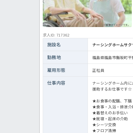
※画像はイメージです。
求人ID: 717362
施設名
ナーシングホームサク
勤務地
福島県福島市飯坂町平野
雇用形態
正社員
仕事内容
ナーシングホーム内に
援助するお仕事です☆
★お食事の配膳、下膳
★食事・入浴・排泄介
★着替えのお手伝い
★就寝・起床の介助
★シーツ交換
★フロア清掃