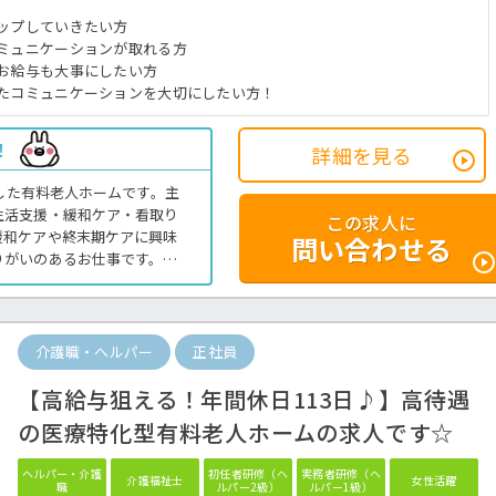
ップしていきたい方
ミュニケーションが取れる方
お給与も大事にしたい方
たコミュニケーションを大切にしたい方！
！
詳細を見る
化した有料老人ホームです。主
生活支援・緩和ケア・看取り
この求人に
緩和ケアや終末期ケアに興味
問い合わせる
りがいのあるお仕事です。初
応募OK◎人気の高給与求人
介護までお問い合わせくださ
介護職・ヘルパー
正社員
【高給与狙える！年間休日113日♪】高待遇
の医療特化型有料老人ホームの求人です☆
ヘルパー・介護
初任者研修（ヘ
実務者研修（ヘ
介護福祉士
女性活躍
職
ルパー2級）
ルパー1級）