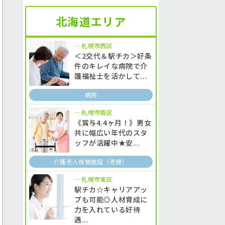
北海道エリア
札幌市西区
＜2交代＆駅チカ＞好条
件のキレイな病院で介
護福祉士を活かして...
病院
札幌市南区
《賞与4.4ヶ月！》男女
共に幅広い年代のスタ
ッフが活躍中★安...
介護老人保健施設（老健）
札幌市東区
駅チカ☆キャリアアッ
プも可能◎人材育成に
力を入れている好待
遇...