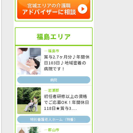
宮城エリアの介護職
アドバイザーに相談
福島エリア
福島市
賞与2.7ヶ月分♪年間休
日103日♪地域密着の
病院です！
病院
岩瀬郡
初任者研修以上の資格
でご応募OK！年間休日
118日★賞与3....
特別養護老人ホーム（特養）
郡山市