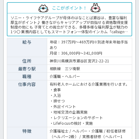
ここがポイント！
ソニー・ライフケアグループが母体のはなことば瀬谷は、豊富な福利
厚生がポイント♪ 働きながらキャリアアップが目指せる資格取得支援
制度の他にも 子育てとの両立ができる、多種多様な福利厚生が魅力の
1つ〇 業務内容としてもスマートフォン一体型のインカム「callsign」
を導入。 見守りセンサーの情報と共に、介護記録システム「ケアカル
テ」に情報を連携させる事により、 業務の効率化が図れています！
給与
年収：397万円～469万円※別途年末年始手当
少しでも気になった方は、「ほっ介護」までお気軽にお問い合わせく
あり
ださい。 有料老人ホームでの介護業務全般です。 ＜介護職 正職
月収：306,000円～341,000円
員 有老の求人＞
住所
神奈川県横浜市瀬谷区宮沢2-22-21
最寄り駅
相鉄線 三ツ境駅
職種
介護職・ヘルパー
仕事内容
有料老人ホームにおける介護業務を行います。
・食事
・入浴
・排せつ
・外出イベント
・地域交流の企画実施
・レクリエーションのサポート
・LifeFocusの検討・実施
特徴
介護福祉士 / ヘルパー・介護職 / 初任者研修
（ヘルパー2級） / 実務者研修（ヘルパー1