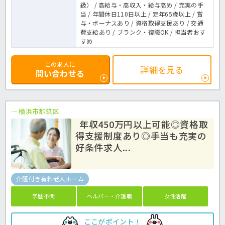
級） / 高給与・高収入・給与高め / 充実の手
当 / 年間休日110日以上 / 定年65歳以上 / 賞
与・ボーナスあり / 資格取得支援あり / 交通
費支給あり / ブランク・復職OK / 担当者おす
すめ
この求人に
詳細を見る
問い合わせる
横浜市都筑区
年収450万円以上可能◎資格取
得支援制度あり◎手当も充実の
好条件求人...
介護付き有料老人ホーム
学歴不問
ヘルパー・介護職
女性活躍
ここがポイント！