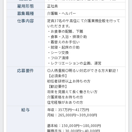
雇用形態
正社員
募集職種
介護職・ヘルパー
仕事内容
定員37名のサ高住にて介護業務全般を行って
いただきます。
・お食事の配膳、下膳
・食事・入浴・排泄介助
・着替えのお手伝い
・就寝・起床の介助
・シーツ交換
・フロア清掃
・レクリエーションの企画、運営
応募要件
◎人柄重視◎明るい対応ができる方大歓迎！
【必須条件】
初任者研修以上お持ちの方
【歓迎要件】
将来を見据えて長く働きたい方
介護資格をお持ちの方
住宅経験がおありの方
給与
年収：357万円～417万円
月給：265,000円～309,000円
基本給：150,000円～180,000円
職務手当：30,000円～40,000円