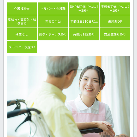
初任者研修（ヘルパ
実務者研修（ヘルパ
介護福祉士
ヘルパー・介護職
ー2級）
ー1級）
高給与・高収入・給
充実の手当
年間休日110日以上
未経験OK
与高め
残業なし
賞与・ボーナスあり
再雇用制度あり
交通費支給あり
ブランク・復職OK
※画像はイメージです。