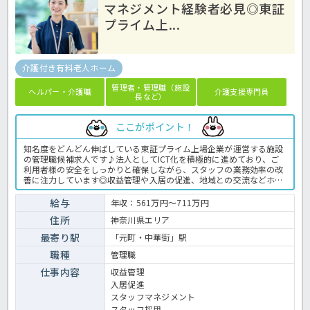
マネジメント経験者必見◎東証
プライム上...
介護付き有料老人ホーム
管理者・管理職（施設
ヘルパー・介護職
介護支援専門員
長など）
ここがポイント！
知名度をどんどん伸ばしている東証プライム上場企業が運営する施設
の管理職候補求人です♪法人としてICT化を積極的に進めており、ご
利用者様の安全をしっかりと確保しながら、スタッフの業務効率の改
善に注力しています◎収益管理や入居の促進、地域との交流などホー
ムを健全に運営するために必要な業務をお任せします！マネジメント
経験や管理職経験がある方は優遇！管理職向けの研修も整っています
給与
年収：561万円～711万円
ので、ブランクがある方もお気軽にご相談ください★今後も新規ホー
住所
神奈川県エリア
ムを順次オープン予定ですので、様々なキャリアを目指せる環境で
す！成長意欲の高い方はぜひお問い合わせください！ ＜介護職 正職
最寄り駅
「元町・中華街」駅
員 有料老人ホームの求人＞
職種
管理職
仕事内容
収益管理
入居促進
スタッフマネジメント
スタッフ採用