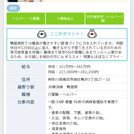
病院
初任者研修（ヘルパー2
ヘルパー・介護職
介護福祉士
級）
ここがポイント！
鴨居病院では職員が働きやすい環境づくりに力を入れています。 年間
休日が120日以上に加え、働きながら子育てをされている方のための
育児保育室を完備☆ 職場まで徒歩5分の距離にあるワンルーム寮があ
るため、お引越しを検討の方にもオススメ！ 残業もほぼなくプライベ
ート重視なのでワークライフバランスを大切にしながら働くことがで
きる病院です！ ぜひお気軽にほっ介護までお問合せくださいね♪ 病
給与
年収：311万円～361万円
院での介護業務全般です。 ＜介護職 正職員 病院の求人＞
月給：227,000円～262,200円
住所
神奈川県横浜市緑区鴨井5丁目27－10
最寄り駅
JR横浜線 鴨居駅
職種
介護職・ヘルパー
仕事内容
一般:54床 療養:96床の病棟看護助手業務で
す。
・食事の配膳、下膳、食事介助。
・入浴、排泄、オムツ交換の介助。
・体位変換の介助。
・清潔保持
・病室の清掃やゴミの片付け。