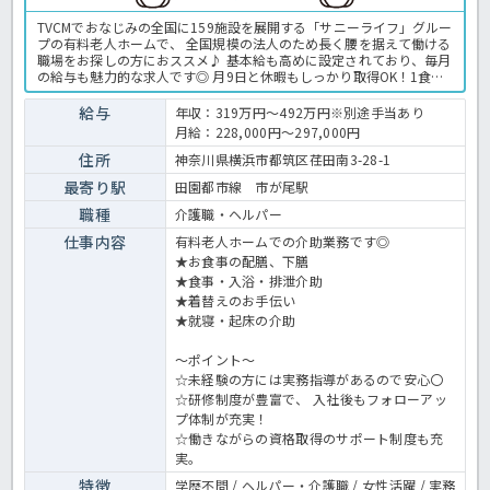
TVCMでおなじみの全国に159施設を展開する「サニーライフ」グルー
プの有料老人ホームで、 全国規模の法人のため長く腰を据えて働ける
職場をお探しの方におススメ♪ 基本給も高めに設定されており、毎月
の給与も魅力的な求人です◎ 月9日と休暇もしっかり取得OK！1食
200円で利用可能な社内食もうれしいポイント♪ まずはお気軽にほっ
介護までお問い合わせくださいね。 有料老人ホームでの介護業務全般
給与
年収：319万円～492万円※別途手当あり
です。 ＜介護職 正職員 有料老人ホームの求人＞
月給：228,000円～297,000円
住所
神奈川県横浜市都筑区荏田南3-28-1
最寄り駅
田園都市線 市が尾駅
職種
介護職・ヘルパー
仕事内容
有料老人ホームでの介助業務です◎
★お食事の配膳、下膳
★食事・入浴・排泄介助
★着替えのお手伝い
★就寝・起床の介助
～ポイント～
☆未経験の方には実務指導があるので安心〇
☆研修制度が豊富で、 入社後もフォローアッ
プ体制が充実！
☆働きながらの資格取得のサポート制度も充
実。
特徴
学歴不問 / ヘルパー・介護職 / 女性活躍 / 実務