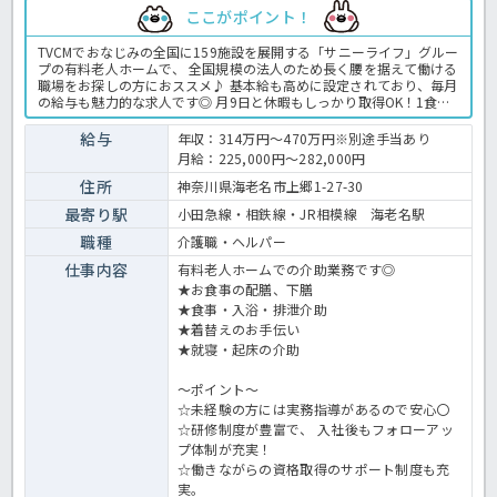
ここがポイント！
TVCMでおなじみの全国に159施設を展開する「サニーライフ」グルー
プの有料老人ホームで、 全国規模の法人のため長く腰を据えて働ける
職場をお探しの方におススメ♪ 基本給も高めに設定されており、毎月
の給与も魅力的な求人です◎ 月9日と休暇もしっかり取得OK！1食
200円で利用可能な社内食もうれしいポイント♪ まずはお気軽にほっ
介護までお問い合わせくださいね。 有料老人ホームでの介護業務全般
給与
年収：314万円～470万円※別途手当あり
です。 ＜介護職 正職員 有料老人ホームの求人＞
月給：225,000円～282,000円
住所
神奈川県海老名市上郷1-27-30
最寄り駅
小田急線・相鉄線・JR相模線 海老名駅
職種
介護職・ヘルパー
仕事内容
有料老人ホームでの介助業務です◎
★お食事の配膳、下膳
★食事・入浴・排泄介助
★着替えのお手伝い
★就寝・起床の介助
～ポイント～
☆未経験の方には実務指導があるので安心〇
☆研修制度が豊富で、 入社後もフォローアッ
プ体制が充実！
☆働きながらの資格取得のサポート制度も充
実。