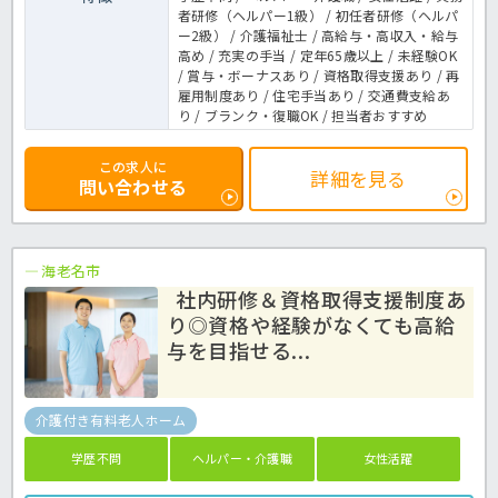
者研修（ヘルパー1級） / 初任者研修（ヘルパ
ー2級） / 介護福祉士 / 高給与・高収入・給与
高め / 充実の手当 / 定年65歳以上 / 未経験OK
/ 賞与・ボーナスあり / 資格取得支援あり / 再
雇用制度あり / 住宅手当あり / 交通費支給あ
り / ブランク・復職OK / 担当者おすすめ
この求人に
詳細を見る
問い合わせる
海老名市
社内研修＆資格取得支援制度あ
り◎資格や経験がなくても高給
与を目指せる...
介護付き有料老人ホーム
学歴不問
ヘルパー・介護職
女性活躍