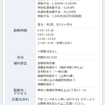
資格手当：1,000円～5,000円
特別処遇改善手当：4,000円
処遇改善加算手当：45,000円
夜勤手当：7,000円/回(月5回程度)
賞与：年2回 計2.6ヶ月分
勤務時間
6:30～15:30
9:00～18:00
13:00～22:00
17:00～9:00（休憩120分）
※残業ほぼなし
休日
年間休日125日
福利厚生
各種保険完備
退職金制度あり（勤続年数3年以上）
定年制あり（一律60歳）
再雇用制度あり（上限65歳）
※60歳以上は再雇用制度あり
復職制度あり
勤務地・
神奈川県横浜市緑区上山1丁目12－10
アクセス
応募の流れ
下記【この求人に問い合わせる】ボタンより
必要事項を記入の上ご応募ください。