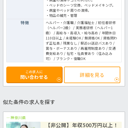
・ベッドのシーツ交換、ベッドメイキング。
・病室やベッド周りの清掃。
・物品の補充・管理
特徴
ヘルパー・介護職 / 介護福祉士 / 初任者研修
（ヘルパー2級） / 実務者研修（ヘルパー1
級） / 高給与・高収入・給与高め / 年間休日
110日以上 / 未経験OK / 無資格OK / 資格問わ
ず正社員 / 残業なし / 駅近or送迎バスあり /
賞与・ボーナスあり / 再雇用制度あり / 交通
費支給あり / 社宅・社員寮あり（住み込み
可） / ブランク・復職OK
この求人に
詳細を見る
問い合わせる
似た条件の求人を探す
神奈川県
【非公開】年収500万円以上！