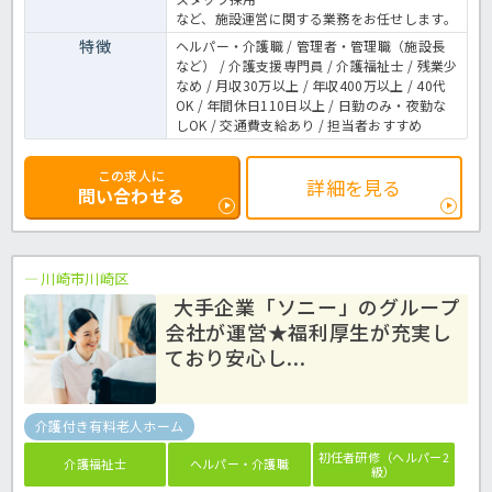
など、施設運営に関する業務をお任せします。
特徴
ヘルパー・介護職 / 管理者・管理職（施設長
など） / 介護支援専門員 / 介護福祉士 / 残業少
なめ / 月収30万以上 / 年収400万以上 / 40代
OK / 年間休日110日以上 / 日勤のみ・夜勤な
しOK / 交通費支給あり / 担当者おすすめ
この求人に
詳細を見る
問い合わせる
川崎市川崎区
大手企業「ソニー」のグループ
会社が運営★福利厚生が充実し
ており安心し...
介護付き有料老人ホーム
初任者研修（ヘルパー2
介護福祉士
ヘルパー・介護職
級）