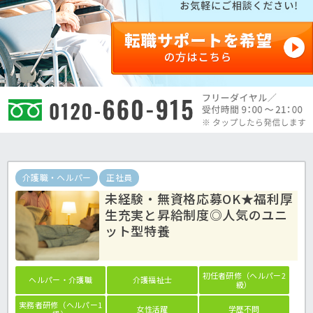
介護職・ヘルパー
正社員
未経験・無資格応募OK★福利厚
生充実と昇給制度◎人気のユニ
ット型特養
初任者研修（ヘルパー2
ヘルパー・介護職
介護福祉士
級）
実務者研修（ヘルパー1
女性活躍
学歴不問