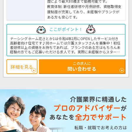
度により最大80歳まで勤務可能です。
教育体制: 新任者研修や月例研修、資格取得支
援制度が充実しており、未経験やブランクが
ある方も安心です。
ここがポイント！
ナーシングホーム花さとか1は令和4年2月にOPENしたサービス付き
高齢者向け住宅です♪同ホームでは介護スタッフさんを募集中！初任
者研修以上の資格をお持ちであれば、ブランクのある方はもちろん未
経験の方でもご応募いただける求人です。実際に未経験からスタート
した方や子育てしながら働く方など様々なスタッフが活躍中♪お仕事
になれるまで先輩スタッフが丁寧に指導してくれますので入職後も安
この求人に
心です★豊富な手当に加え、賞与もしっかり3.0ヶ月分の支給あり♪
詳細を見る
問い合わせる
介護のお仕事にご興味をお持ちの方、資格を活かしてお仕事したい
方、働きやすい環境のしっかり整った同ホームでお仕事しませんか？
サ高住での介護業務全般です。
＜介護職 正職員 サ高住の求人＞