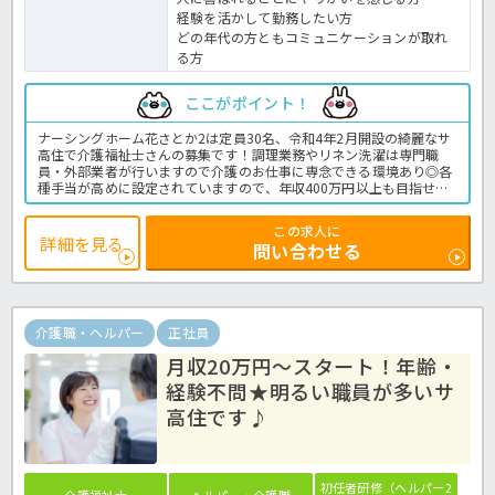
経験を活かして勤務したい方
どの年代の方ともコミュニケーションが取れ
る方
ここがポイント！
ナーシングホーム花さとか2は定員30名、令和4年2月開設の綺麗なサ
高住で介護福祉士さんの募集です！調理業務やリネン洗濯は専門職
員・外部業者が行いますので介護のお仕事に専念できる環境あり◎各
種手当が高めに設定されていますので、年収400万円以上も目指せま
す！今よりもお給与UPしたいとお考えの方必見の求人ですよ！お子様
同伴での出勤もできますので、子育て世代の方も働きやすいアットホ
この求人に
ームな環境です♪詳しい詳細はほっ介護までお問い合わせください。
詳細を見る
問い合わせる
サ高住での介護業務全般です。
＜介護職 正職員 サービス付き高齢者向け住宅の求人＞
介護職・ヘルパー
正社員
月収20万円～スタート！年齢・
経験不問★明るい職員が多いサ
高住です♪
初任者研修（ヘルパー2
介護福祉士
ヘルパー・介護職