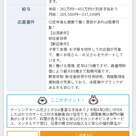
ます。
給与
年収：261万円～451万円※別途手当あり
月給：209,500円～337,500円
応募要件
◎定年後も健康で働く意欲があれば就業可
能！
【必須条件】
初任者研修
【歓迎条件】
子育て支援: お子様を同伴しての出勤が可能
で、働くお母さん・お父さんをサポートして
います。
長く働ける環境: 定年は70歳ですが、再雇用制
度により最大80歳まで勤務可能です。
教育体制: 新任者研修や月例研修、資格取得支
援制度が充実しており、未経験やブランクが
ある方も安心です。
ここがポイント！
ナーシングホーム花さとか2は豊富な手当あり♪令和4年2月にOPEN
したばかりのサービス付き高齢者向け住宅です。調理業務は専門の職
員がいますので、料理が苦手な方も安心◎セカンドオピニオンサービ
ス、メンタルケア窓口、任意の積立NISA加入など安心の福利厚生が整
った法人です。初任者研修以上の資格をお持ちであれば、ブランクの
ある方はもちろん未経験の方でもご応募いただける求人☆まずはお気
この求人に