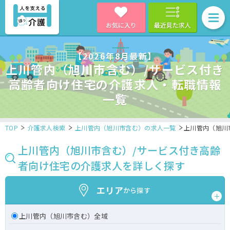
お気に入り
最近見た求人
【2026年8月最新】
上川管内（旭川市含む）/サービス付き
高齢者向け住宅の介護求人・転職情報
一覧
TOP
介護求人検索
上川管内（旭川市含む）の求人一覧
上川管内（旭川
上川管内（旭川市含む）/サービス付き高齢
者向け住宅の介護求人を詳しく探す
エリア
から探す
上川管内（旭川市含む）全域