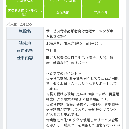
級）
実務者研修（ヘルパー1
女性活躍
学歴不問
級）
求人ID: 291155
施設名
サービス付き高齢者向け住宅ナーシングホー
ム花さとか2
勤務地
北海道旭川市東光8条5丁目3番16号
雇用形態
正社員
仕事内容
■ご入居者様の日常生活（清掃、入浴、起
床、就寝など）のサポート
～おすすめポイント～
☆子育て支援: お子様を同伴しての出勤が可能
で、働くお母さん・お父さんをサポートして
います。
☆長く働ける環境: 定年は70歳ですが、再雇用
制度により最大80歳まで勤務可能です。
☆教育体制: 新任者研修や月例研修、資格取得
支援制度が充実しており、未経験やブランク
がある方も安心です。
☆業務効率化: ICタグを使用したサービス管理
を導入し、残業ゼロを目指した運営を行ってい