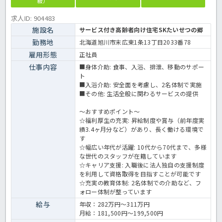
級）
求人ID: 904483
施設名
サービス付き高齢者向け住宅SKたいせつの郷
勤務地
北海道旭川市末広東1条13丁目2033番78
雇用形態
正社員
仕事内容
■身体介助: 食事、入浴、排泄、移動のサポー
ト
■入浴介助: 安全面を考慮し、2名体制で実施
■その他: 生活全般に関わるサービスの提供
～おすすめポイント～
☆福利厚生の充実: 昇給制度や賞与（前年度実
績3.4ヶ月分など）があり、長く働ける環境で
す
☆幅広い年代が活躍: 10代から70代まで、多様
な世代のスタッフが在籍しています
☆キャリア支援: 入職後に法人独自の支援制度
を利用して資格取得を目指すことが可能です
☆充実の教育体制: 2名体制での介助など、フ
ォロー体制が整っています
給与
年収：282万円～311万円
月給：181,500円～199,500円