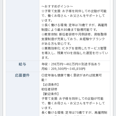
～おすすめポイント～
☆子育て支援: お子様を同伴しての出勤が可能
で、働くお母さん・お父さんをサポートして
います。
☆長く働ける環境: 定年は70歳ですが、再雇用
制度により最大80歳まで勤務可能です。
☆教育体制: 新任者研修や月例研修、資格取得
支援制度が充実しており、未経験やブランク
がある方も安心です。
☆業務効率化: ICタグを使用したサービス管理
を導入し、残業ゼロを目指した運営を行ってい
ます。
給与
年収：298万円～461万円※別途手当あり
月給：209,500円～345,850円
応募要件
◎定年後も健康で働く意欲があれば就業可
能！
【必須条件】
初任者研修
【歓迎条件】
子育て支援: お子様を同伴しての出勤が可能
で、働くお母さん・お父さんをサポートして
います。
長く働ける環境: 定年は70歳ですが、再雇用制