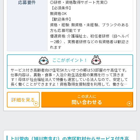
応募要件
◎研修・資格取得サポート充実◎
【必須条件】
無資格OK
【歓迎条件】
資格・経験: 無資格・未経験、ブランクのある
方も応募可能です
優遇資格: 介護福祉士、初任者研修（旧ヘルパ
ー2級）、実務者研修などの有資格者は歓迎さ
れます
ここがポイント！
サービス付き高齢者向け住宅SKたいせつの郷は53部屋のサ高住です。
仕事内容は、異動・食事・入浴介助生活全般の業務を行って頂きま
す！母体が社会福祉法人で特養も運営している法人なので、安定して
長く働くことができますよ！資格取得支援制度を利用して、働きなが
ら上位資格を取得することができますよ！未経験・無資格でも応募可
能の求人になりますので、介護のお仕事に挑戦してみたい方にオスス
この求人に
メでの環境です♪ほっ介護までご連絡お待ちしています！サービス付
詳細を見る
問い合わせる
き高齢者向け住宅での介護業務全般です。
＜介護職 正職員 サ高住の求人＞
上川管内（旭川市含む）の市区町村からサービス付き高