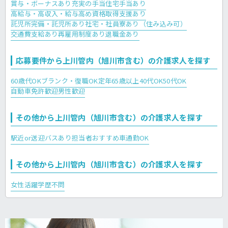
賞与・ボーナスあり
充実の手当
住宅手当あり
高給与・高収入・給与高め
資格取得支援あり
託児所完備・託児所あり
社宅・社員寮あり（住み込み可）
交通費支給あり
再雇用制度あり
退職金あり
応募要件から上川管内（旭川市含む）の介護求人を探す
60歳代OK
ブランク・復職OK
定年65歳以上
40代OK
50代OK
自動車免許歓迎
男性歓迎
その他から上川管内（旭川市含む）の介護求人を探す
駅近or送迎バスあり
担当者おすすめ
車通勤OK
その他から上川管内（旭川市含む）の介護求人を探す
女性活躍
学歴不問