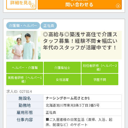
軽にほっ介護までお問合せ下さい。サ高住での介護業務全般です。
詳細を見る
問い合わせる
＜介護職 正職員 サービス付き高齢者向け住宅の求人＞
介護職・ヘルパー
正社員
◎高給与◎築浅サ高住で介護ス
タッフ募集！経験不問★幅広い
年代のスタッフが活躍中です！
初任者研修（ヘルパー2
ヘルパー・介護職
介護福祉士
級）
実務者研修（ヘルパー1
女性活躍
学歴不問
級）
求人ID: 027814
施設名
ナーシングホーム花さとか1
勤務地
北海道旭川市東光8条5丁目3番5号
雇用形態
正社員
仕事内容
■ご入居者様の日常生活（清掃、入浴、起
床、就寝など）のサポート