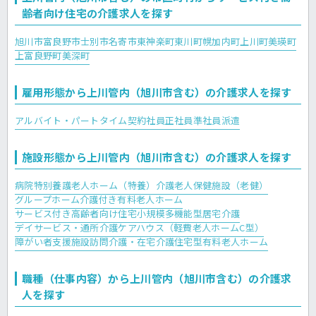
齢者向け住宅の介護求人を探す
旭川市
富良野市
士別市
名寄市
東神楽町
東川町
幌加内町
上川町
美瑛町
上富良野町
美深町
雇用形態から上川管内（旭川市含む）の介護求人を探す
アルバイト・パートタイム
契約社員
正社員
準社員
派遣
施設形態から上川管内（旭川市含む）の介護求人を探す
病院
特別養護老人ホーム（特養）
介護老人保健施設（老健）
グループホーム
介護付き有料老人ホーム
サービス付き高齢者向け住宅
小規模多機能型居宅介護
デイサービス・通所介護
ケアハウス（軽費老人ホームC型）
障がい者支援施設
訪問介護・在宅介護
住宅型有料老人ホーム
職種（仕事内容）から上川管内（旭川市含む）の介護求
人を探す