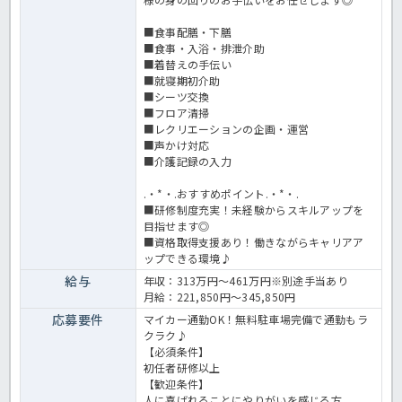
■食事配膳・下膳
■食事・入浴・排泄介助
■着替えの手伝い
■就寝期初介助
■シーツ交換
■フロア清掃
■レクリエーションの企画・運営
■声かけ対応
■介護記録の入力
.・*・.おすすめポイント.・*・.
■研修制度充実！未経験からスキルアップを
目指せます◎
■資格取得支援あり！働きながらキャリアア
ップできる環境♪
給与
年収：313万円～461万円※別途手当あり
月給：221,850円～345,850円
応募要件
マイカー通勤OK！無料駐車場完備で通勤もラ
クラク♪
【必須条件】
初任者研修以上
【歓迎条件】
人に喜ばれることにやりがいを感じる方