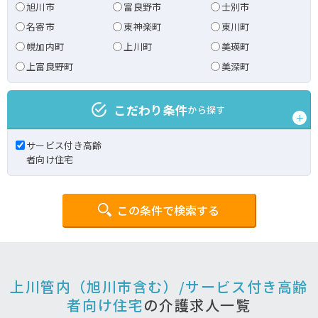
旭川市
富良野市
士別市
名寄市
東神楽町
東川町
幌加内町
上川町
美瑛町
上富良野町
美深町
こだわり条件
から探す
サービス付き高齢
者向け住宅
この条件で検索する
上川管内（旭川市含む）/サービス付き高齢
者向け住宅
の介護求人一覧