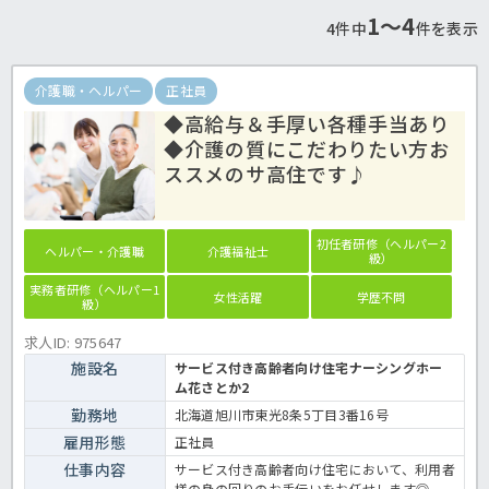
1〜4
4件中
件を表示
介護職・ヘルパー
正社員
◆高給与＆手厚い各種手当あり
◆介護の質にこだわりたい方お
ススメのサ高住です♪
初任者研修（ヘルパー2
ヘルパー・介護職
介護福祉士
級）
実務者研修（ヘルパー1
女性活躍
学歴不問
級）
求人ID: 975647
施設名
サービス付き高齢者向け住宅ナーシングホー
ム花さとか2
勤務地
北海道旭川市東光8条5丁目3番16号
雇用形態
正社員
仕事内容
サービス付き高齢者向け住宅において、利用者
様の身の回りのお手伝いをお任せします◎