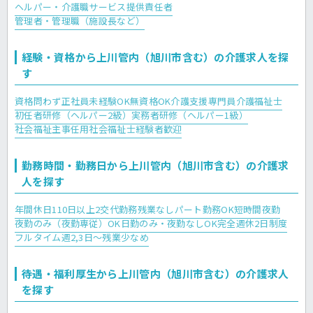
ヘルパー・介護職
サービス提供責任者
管理者・管理職（施設長など）
経験・資格から上川管内（旭川市含む）の介護求人を探
す
資格問わず正社員
未経験OK
無資格OK
介護支援専門員
介護福祉士
初任者研修（ヘルパー2級）
実務者研修（ヘルパー1級）
社会福祉主事任用
社会福祉士
経験者歓迎
勤務時間・勤務日から上川管内（旭川市含む）の介護求
人を探す
年間休日110日以上
2交代勤務
残業なし
パート勤務OK
短時間夜勤
夜勤のみ（夜勤専従）OK
日勤のみ・夜勤なしOK
完全週休2日制度
フルタイム
週2,3日～
残業少なめ
待遇・福利厚生から上川管内（旭川市含む）の介護求人
を探す