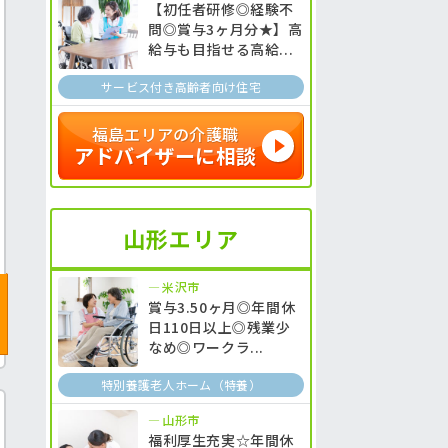
【初任者研修◎経験不
問◎賞与3ヶ月分★】高
給与も目指せる高給...
サービス付き高齢者向け住宅
福島エリアの介護職
アドバイザーに相談
山形エリア
米沢市
賞与3.50ヶ月◎年間休
日110日以上◎残業少
なめ◎ワークラ...
特別養護老人ホーム（特養）
山形市
福利厚生充実☆年間休