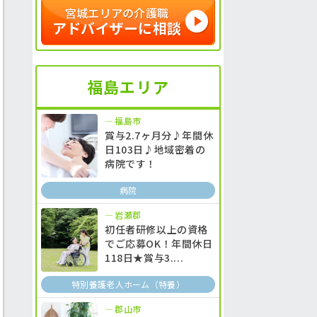
宮城エリアの介護職
アドバイザーに相談
福島エリア
福島市
賞与2.7ヶ月分♪年間休
日103日♪地域密着の
病院です！
病院
岩瀬郡
初任者研修以上の資格
でご応募OK！年間休日
118日★賞与3....
特別養護老人ホーム（特養）
郡山市