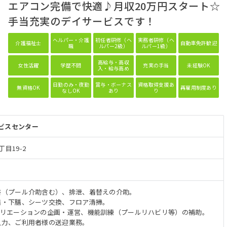
エアコン完備で快適♪月収20万円スタート☆
手当充実のデイサービスです！
ヘルパー・介護
初任者研修（ヘ
実務者研修（ヘ
介護福祉士
自動車免許歓迎
職
ルパー2級）
ルパー1級）
高給与・高収
女性活躍
学歴不問
充実の手当
未経験OK
入・給与高め
日勤のみ・夜勤
賞与・ボーナス
資格取得支援あ
無資格OK
再雇用制度あり
なしOK
あり
り
ビスセンター
目19-2
入浴（プール介助含む）、排泄、着替えの介助。
配膳・下膳、シーツ交換、フロア清掃。
レクリエーションの企画・運営、機能訓練（プールリハビリ等）の補助。
の入力、ご利用者様の送迎業務。