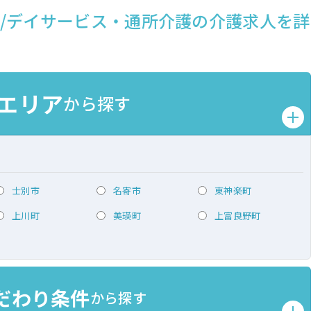
/デイサービス・通所介護の介護求人を詳
エリア
から探す
士別市
名寄市
東神楽町
上川町
美瑛町
上富良野町
だわり条件
から探す