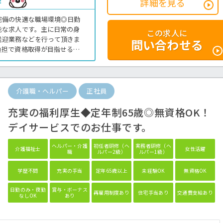
！
詳細を見る
完備の快適な職場環境◎日勤
能な求人です。主に日常の身
この求人に
送迎業務などを行って頂きま
問い合わせる
負担で資格取得が目指せる資
ですので、プライベートの時
ご興味のある方はほっ介護ま
護業務全般です。
介護職・ヘルパー
正社員
充実の福利厚生◆定年制65歳◎無資格OK！
デイサービスでのお仕事です。
ヘルパー・介護
初任者研修（ヘ
実務者研修（ヘ
介護福祉士
女性活躍
職
ルパー2級）
ルパー1級）
学歴不問
充実の手当
定年65歳以上
未経験OK
無資格OK
日勤のみ・夜勤
賞与・ボーナス
再雇用制度あり
住宅手当あり
交通費支給あり
なしOK
あり