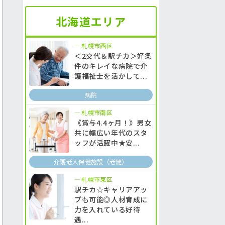
北海道エリア
札幌市西区
＜2交代＆駅チカ＞好条
件のキレイな病院で介
護福祉士を活かして...
病院
札幌市南区
《賞与4.4ヶ月！》男女
共に幅広い年代のスタ
ッフが活躍中★安...
介護老人保健施設（老健）
札幌市東区
駅チカ☆キャリアアッ
プも可能◎人材育成に
力を入れている好待
遇...