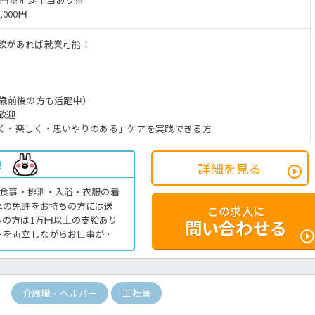
,000円
欲があれば就業可能！
0歳前後の方も活躍中）
歓迎
く・楽しく・思いやりのある」ケアを実践できる方
！
詳細を見る
、食事・排泄・入浴・衣服の着
車の免許をお持ちの方には送
この求人に
の方は1万円以上の支給あり
問い合わせる
トを両立しながらお仕事がで
法人で一緒にお仕事しません
せください。デイサービスで
介護職・ヘルパー
正社員