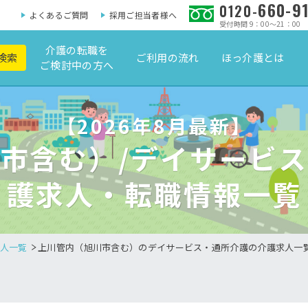
660-9
0120-
よくあるご質問
採用ご担当者様へ
受付時間 9：00～21：00
介護の転職を
検索
ご利用の流れ
ほっ介護とは
ご検討中の方へ
【2026年8月最新】
市含む）/デイサービ
護求人・転職情報一覧
人一覧
上川管内（旭川市含む）のデイサービス・通所介護の介護求人一