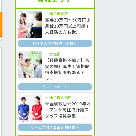
仙台市泉区
賞与20万円～50万円♪
月給20万円以上可能！
未経験の方も歓...
介護老人保健施設（老健）
宮城郡
【経験資格不問♪】充
実の福利厚生！資格取
得支援制度もあるア
ッ...
グループホーム
仙台市太白区
未経験歓迎☆2019年オ
ープンサ高住で介護ス
タッフ増員募集！...
サービス付き高齢者向け住宅