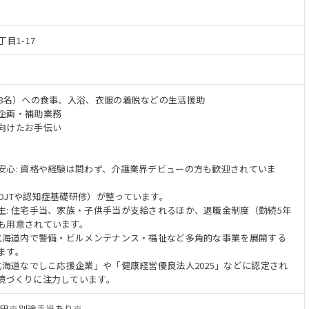
目1-17
18名）への食事、入浴、衣服の着脱などの生活援助
企画・補助業務
向けたお手伝い
安心: 資格や経験は問わず、介護業界デビューの方も歓迎されていま
OJTや認知症基礎研修）が整っています。
生: 住宅手当、家族・子供手当が支給されるほか、退職金制度（勤続5年
も用意されています。
 北海道内で警備・ビルメンテナンス・福祉など多角的な事業を展開する
ます。
北海道なでしこ応援企業」や「健康経営優良法人2025」などに認定され
境づくりに注力しています。
5万円※別途手当あり※