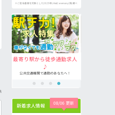
※ご担当者様を対象とした2025年Life&Ceremony(株)調べ
求人
注目の介護福祉士求人♪
病院の好
あなたの希望が叶う求人が見つかる！
看護助手の経験
！
示
08/06 更新
新着求人情報