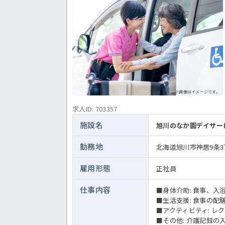
※画像はイメージです。
求人ID: 703357
施設名
旭川のなか園デイサー
勤務地
北海道旭川市神居9条3丁
雇用形態
正社員
仕事内容
■身体介助: 食事、
■生活支援: 食事の
■アクティビティ: 
■その他: 介護記録