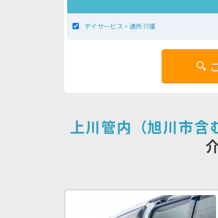
デイサービス・通所介護
福祉士求人♪
病院の好条件求人！
処
上川管内（旭川市含
う求人が見つかる！
看護助手の経験を積みたい方も！
手