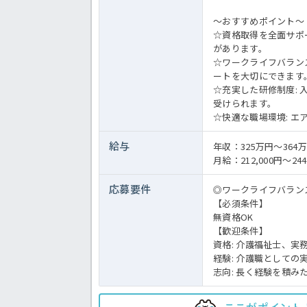
～おすすめポイント～
☆資格取得を全面サポ
があります。
☆ワークライフバラン
ートを大切にできます
☆充実した研修制度:
受けられます。
☆快適な職場環境: 
給与
年収：325万円～364
月給：212,000円～244
応募要件
◎ワークライフバラン
【必須条件】
無資格OK
【歓迎条件】
資格: 介護福祉士、
経験: 介護職としての
志向: 長く経験を積