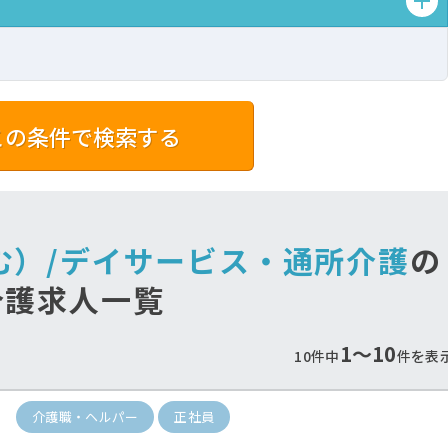
この条件で検索する
遇改善手当しっかり支
最寄り駅から徒歩通勤
む）/デイサービス・通所介護
の
給！
♪
当も重視したいあなたにオススメ♪
公共交通機関で通勤のあなたへ
介護求人一覧
1〜10
10件中
件を表
介護職・ヘルパー
正社員