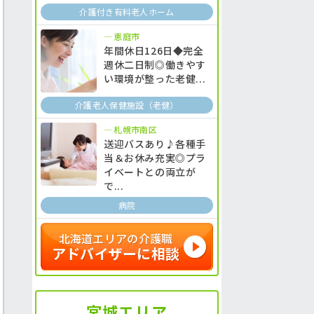
介護付き有料老人ホーム
恵庭市
年間休日126日◆完全
週休二日制◎働きやす
い環境が整った老健...
介護老人保健施設（老健）
札幌市南区
送迎バスあり♪各種手
当＆お休み充実◎プラ
イベートとの両立が
で...
病院
北海道エリアの介護職
アドバイザーに相談
宮城エリア