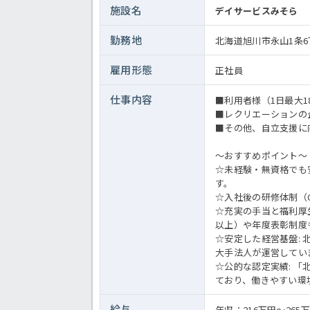
施設名
デイサービスみそら
勤務地
北海道旭川市永山1条6丁
雇用形態
正社員
仕事内容
■利用者様（1日最大
■レクリエーションの
■その他、自立支援に
～おすすめポイント～
☆未経験・無資格でも
す。
☆入社後の研修体制（
☆充実の手当と福利厚
以上）や年度表彰制度
☆安定した経営基盤:
大手法人が運営してい
☆公的な認定実績: 「
ており、働きやすい環
給与
年収：216万円～26