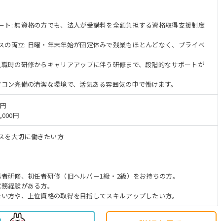
ート: 無資格の方でも、法人が受講料を全額負担する資格取得支援制度
スの両立: 日曜・年末年始が固定休みで残業もほとんどなく、プライベ
。
 入職時の研修からキャリアアップに伴う研修まで、段階的なサポートが
エアコン完備の清潔な環境で、活気ある雰囲気の中で働けます。
万円
,000円
スを大切に働きたい方
実務者研修、初任者研修（旧ヘルパー1級・2級）をお持ちの方。
実務経験がある方。
みたい方や、上位資格の取得を目指してスキルアップしたい方。