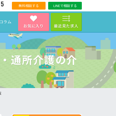
15
無料相談する
LINEで相談する
コラム
お気に入り
最近見た求人
ス・通所介護の介
覧