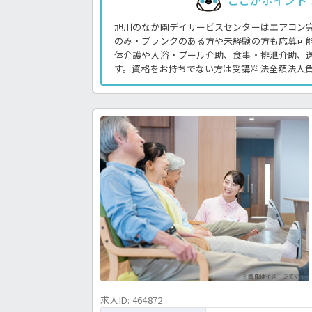
ここがポイント
旭川のなか園デイサービスセンターはエアコン
のみ・ブランクのある方や未経験の方も応募可
体介護や入浴・プール介助、食事・排泄介助、
す。資格をお持ちでない方は受講料法全額法人
格取得支援制度あり◎日曜・年末年始はお休み
間を大切にしたい方にもおススメの求人です！
でお問い合わせください。デイサービスでの介
＜介護職 正職員 デイサービスの求人＞
※画像はイメージです。
求人ID: 464872