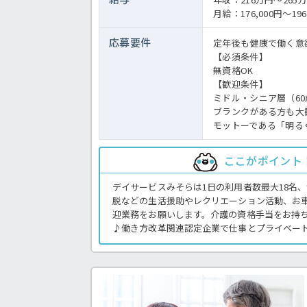
月給：176,000円～196
応募要件
定年後も健康で働く意
【必須条件】
無資格OK
【歓迎条件】
ミドル・シニア層（6
ブランクがある方
も大
モットーである「明る
ここがポイント
デイサービスみそらは1日の利用者数最大18名
脱などの生活援助やレクリエーション活動、お
迎業務をお願いします。介護の資格手当をお持ち
♪働き方改革関連認定企業で仕事とプライベー
きますよ。順調に業績を伸ばしている成長中の
か？ご興味のある方はほっ介護までお問い合わ
の介護業務全般です。
＜介護職 正職員 デイサービスの求人＞