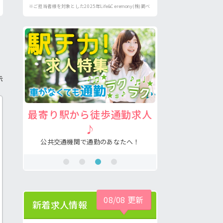
※ご担当者様を対象とした2025年Life&Ceremony(株)調べ
示
求人
注目の介護福祉士求人♪
病院の好
あなたの希望が叶う求人が見つかる！
看護助手の経験
！
08/08 更新
新着求人情報