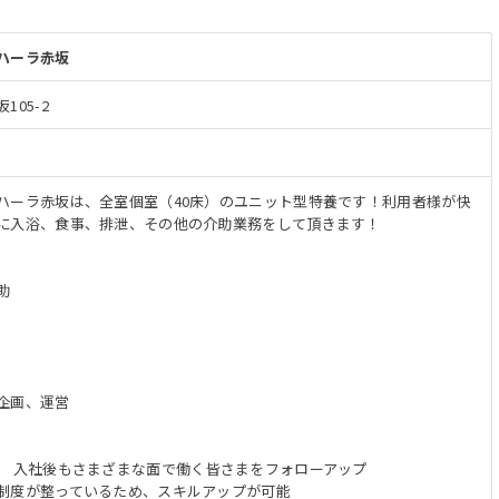
ハーラ赤坂
05-2
ハーラ赤坂は、全室個室（40床）のユニット型特養です！利用者様が快
に入浴、食事、排泄、その他の介助業務をして頂きます！
助
企画、運営
、 入社後もさまざまな面で働く皆さまをフォローアップ
制度が整っているため、スキルアップが可能