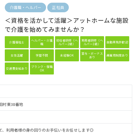
介護職・ヘルパー
正社員
＜資格を活かして活躍＞アットホームな施設
で介護を始めてみませんか？
ヘルパー・介護
初任者研修（ヘ
実務者研修（ヘ
介護福祉士
自動車免許歓迎
職
ルパー2級）
ルパー1級）
賞与・ボーナス
女性活躍
学歴不問
未経験OK
再雇用制度あり
あり
ブランク・復職
交通費支給あり
OK
田村東38番地
て、利用者様の身の回りのお手伝いをお任せします◎