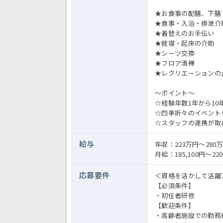
★お食事の配膳、下膳
★食事・入浴・排泄介
★着替えのお手伝い
★就寝・起床の介助
★シーツ交換
★フロア清掃
★レクリエーションの
～ポイント～
☆経験年数1年から1
☆四季折々のイベント
☆スタッフの連携が取
給与
年収：223万円～280
月給：185,100円～220
応募要件
＜資格を活かして活躍
【必須条件】
・初任者研修
【歓迎条件】
・高齢者施設での勤務