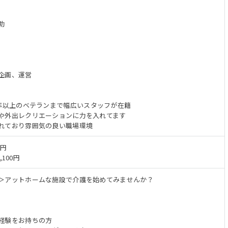
助
企画、運営
0年以上のベテランまで幅広いスタッフが在籍
や外出レクリエーションに力を入れてます
れており雰囲気の良い職場環境
万円
,100円
＞アットホームな施設で介護を始めてみませんか？
経験をお持ちの方