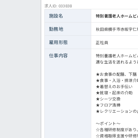
求人ID: 033838
施設名
特別養護老人ホームビ
勤務地
秋田県横手市赤坂字仁坂1
雇用形態
正社員
仕事内容
特別養護老人ホームビ
適な生活を送れるよう
★お食事の配膳、下膳
★食事・入浴・排泄介
★着替えのお手伝い
★就寝・起床の介助
★シーツ交換
★フロア清掃
★レクリエーションの
～ポイント～
☆各種研修制度があり
☆資格取得支援や研修