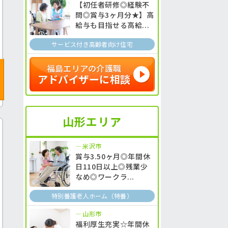
【初任者研修◎経験不
問◎賞与3ヶ月分★】高
給与も目指せる高給...
サービス付き高齢者向け住宅
福島エリアの介護職
アドバイザーに相談
山形エリア
米沢市
賞与3.50ヶ月◎年間休
日110日以上◎残業少
なめ◎ワークラ...
特別養護老人ホーム（特養）
山形市
福利厚生充実☆年間休