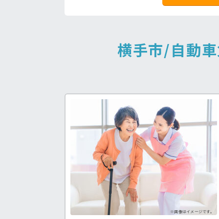
横手市/自動
福祉士求人♪
病院の好条件求人！
処
う求人が見つかる！
看護助手の経験を積みたい方も！
手
※画像はイメージです。