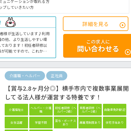
ミュニケーションが取れる方
ップしていきたい方
！
詳細を見る
用者様が生活しています♪利用
護の他、より生活しやすい環
この求人に
しております！初任者研修以
問い合わせる
募が可能ですので、これから
見の求人です☆ご興味ある方
！グループホームでの介護業
ムの求人＞
介護職・ヘルパー
正社員
【賞与2.8ヶ月分◎】横手市内で複数事業展開
してる法人様が運営する特養です！
ヘルパー・介護
初任者研修（ヘ
実務者研修（ヘ
介護福祉士
自動車免許歓迎
職
ルパー2級）
ルパー1級）
賞与・ボーナス
女性活躍
学歴不問
再雇用制度あり
住宅手当あり
あり