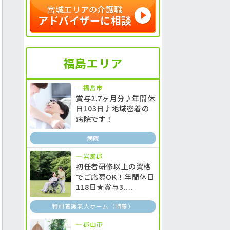
宮城エリアの介護職
アドバイザーに相談
福島エリア
福島市
賞与2.7ヶ月分♪年間休
日103日♪地域密着の
病院です！
病院
岩瀬郡
初任者研修以上の資格
でご応募OK！年間休日
118日★賞与3....
特別養護老人ホーム（特養）
郡山市