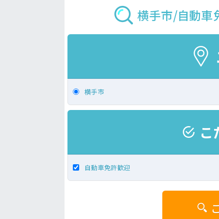
横手市/自動車
横手市
こ
自動車免許歓迎