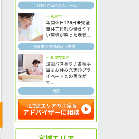
介護付き有料老人ホーム
恵庭市
年間休日126日◆完全
週休二日制◎働きやす
い環境が整った老健...
介護老人保健施設（老健）
札幌市南区
送迎バスあり♪各種手
当＆お休み充実◎プラ
イベートとの両立が
で...
病院
北海道エリアの介護職
アドバイザーに相談
宮城エリア