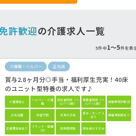
車免許歓迎
の介護求人一覧
1〜5
5件中
件を表
介護職・ヘルパー
正社員
遇改善手当しっかり支
最寄り駅から徒歩通勤
給！
♪
賞与2.8ヶ月分◎手当・福利厚生充実！40床
当も重視したいあなたにオススメ♪
公共交通機関で通勤のあなたへ
のユニット型特養の求人です♪
ヘルパー・介護
初任者研修（ヘ
実務者研修（ヘ
介護福祉士
自動車免許歓迎
職
ルパー2級）
ルパー1級）
賞与・ボーナス
女性活躍
学歴不問
充実の手当
再雇用制度あり
あり
ブランク・復職
交通費支給あり
短時間夜勤
担当者おすすめ
OK