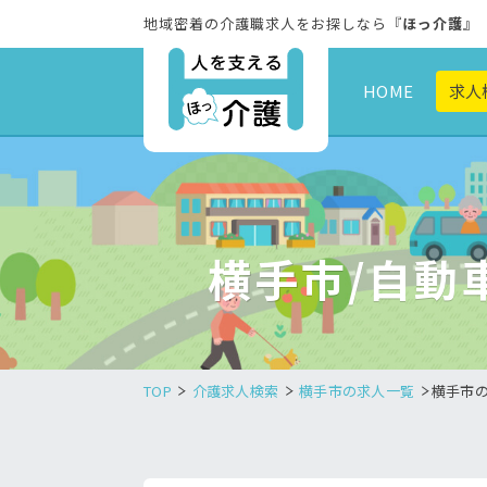
地域密着の介護職求人をお探しなら『
ほっ介護
』
HOME
求人
横手市/自動
TOP
介護求人検索
横手市の求人一覧
横手市