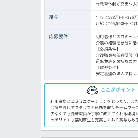
☆教育体制が充実～入
給与
年収：283万円～37
月給：205,500円～271
応募要件
利用者様とのコミュニ
介護の経験を存分に活
【必須条件】
介護職員初任者研修（
運転免許をお持ちの方
【歓迎条件】
安定基盤の法人で長く
ここがポイント
利用者様とコミュニケーションをとったり、ま
会議を通してスタッフと連携を取りチームワー
少なくても先輩職員が丁寧に教えてくれる環境
ッチリです♪福利厚生も充実しており賞与もあ
整っているので、ご興味ある方はお気軽にほっ
い。特養での介護業務全般です。