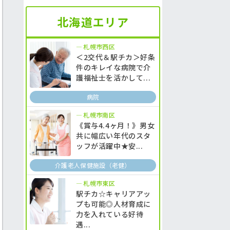
北海道エリア
札幌市西区
＜2交代＆駅チカ＞好条
件のキレイな病院で介
護福祉士を活かして...
病院
札幌市南区
《賞与4.4ヶ月！》男女
共に幅広い年代のスタ
ッフが活躍中★安...
介護老人保健施設（老健）
札幌市東区
駅チカ☆キャリアアッ
プも可能◎人材育成に
力を入れている好待
遇...