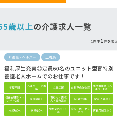
65歳以上
の介護求人一覧
1
1件中
件を表
介護職・ヘルパー
正社員
遇改善手当しっかり支
最寄り駅から徒歩通勤
給！
♪
福利厚生充実◎定員60名のユニット型盲特別
当も重視したいあなたにオススメ♪
公共交通機関で通勤のあなたへ
養護老人ホームでのお仕事です！
ヘルパー・介護
実務者研修（ヘ
学歴不問
女性活躍
自動車免許歓迎
職
ルパー1級）
初任者研修（ヘ
高給与・高収
介護福祉士
60歳代OK
定年65歳以上
ルパー2級）
入・給与高め
資格問わず正社
賞与・ボーナス
未経験OK
無資格OK
再雇用制度あり
員
あり