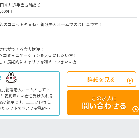
6万円※別途手当支給あり
,000円
0名のユニット型盲特別養護老人ホームでのお仕事です！
対応ができる方大歓迎！
たコミュニケーションを大切にしたい方！
して長期的にキャリアを積んでいきたい方
！
詳細を見る
特別養護老人ホームとして平
うち視覚障がい者を受け入れる
この求人に
能なお部屋です。ユニット特性
問い合わせる
れたシフトですよ♪実務経験
ちでない方のご応募もOK！
問合せ下さいね。特養での介
人＞