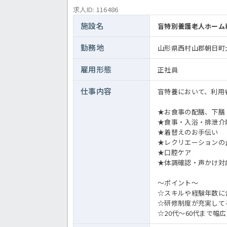
求人ID: 116486
施設名
盲特別養護老人ホーム
勤務地
山形県西村山郡朝日町大
雇用形態
正社員
仕事内容
盲特養において、利用
★お食事の配膳、下膳
★食事・入浴・排泄介
★着替えのお手伝い
★レクリエーションの
★口腔ケア
★体調確認・声かけ対
～ポイント～
☆スキルや経験年数に
☆研修制度が充実して
☆20代～60代まで幅