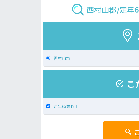
西村山郡/定年
西村山郡
こ
定年65歳以上