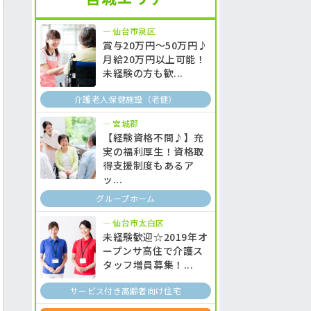
仙台市泉区
賞与20万円～50万円♪
月給20万円以上可能！
未経験の方も歓...
介護老人保健施設（老健）
宮城郡
【経験資格不問♪】充
実の福利厚生！資格取
得支援制度もあるア
ッ...
グループホーム
仙台市太白区
未経験歓迎☆2019年オ
ープンサ高住で介護ス
タッフ増員募集！...
サービス付き高齢者向け住宅