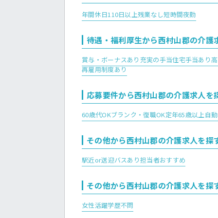
年間休日110日以上
残業なし
短時間夜勤
待遇・福利厚生から西村山郡の介護
賞与・ボーナスあり
充実の手当
住宅手当あり
高
再雇用制度あり
応募要件から西村山郡の介護求人を
60歳代OK
ブランク・復職OK
定年65歳以上
自動
その他から西村山郡の介護求人を探
駅近or送迎バスあり
担当者おすすめ
その他から西村山郡の介護求人を探
女性活躍
学歴不問