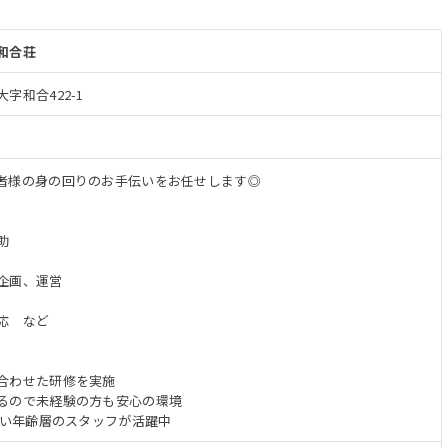
和合荘
字和合422-1
者様の身の回りのお手伝いをお任せします◎
助
企画、運営
応 など
合わせた研修を実施
るので未経験の方も安心の環境
広い年齢層のスタッフが活躍中