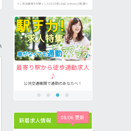
※ご担当者様を対象とした2025年Life&Ceremony(株)調べ
示
求人
注目の介護福祉士求人♪
病院の好
あなたの希望が叶う求人が見つかる！
看護助手の経験
！
08/06 更新
新着求人情報