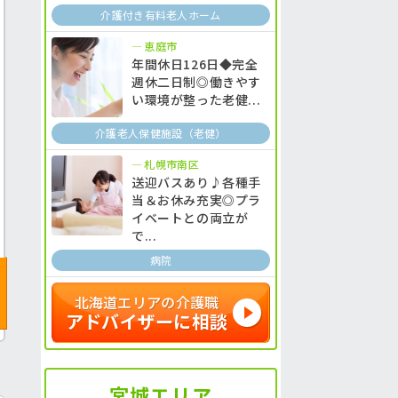
介護付き有料老人ホーム
恵庭市
年間休日126日◆完全
週休二日制◎働きやす
い環境が整った老健...
介護老人保健施設（老健）
札幌市南区
送迎バスあり♪各種手
当＆お休み充実◎プラ
イベートとの両立が
で...
病院
北海道エリアの介護職
アドバイザーに相談
宮城エリア