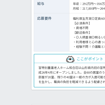
給与
年収：292万円～35
月給：217,800円～264
応募要件
福利厚生充実◎定員6
【必須条件】
・資格不問
【歓迎条件】
・◎人柄重視◎明るい
・利用者様と心の通っ
・経験不問！介護職と
ここがポイント
盲特別養護老人ホーム和合荘は山形県内初の盲
成26年4月にオープンしました。全60の居室の
部屋が20室、残りの40室は一般の方が入居可
を生かし、職員の負担を軽減できるよう配慮さ
のある方を優遇いたしますが、資格や経験をお持
ご興味をお持ちの方はお気軽にほっ介護までお
護業務全般です。＜介護職 正職員 特養の求