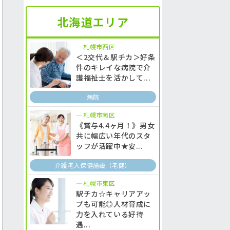
北海道エリア
札幌市西区
＜2交代＆駅チカ＞好条
件のキレイな病院で介
護福祉士を活かして...
病院
札幌市南区
《賞与4.4ヶ月！》男女
共に幅広い年代のスタ
ッフが活躍中★安...
介護老人保健施設（老健）
札幌市東区
駅チカ☆キャリアアッ
プも可能◎人材育成に
力を入れている好待
遇...