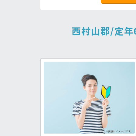
西村山郡/定年
福祉士求人♪
病院の好条件求人！
処
う求人が見つかる！
看護助手の経験を積みたい方も！
手
※画像はイメージです。