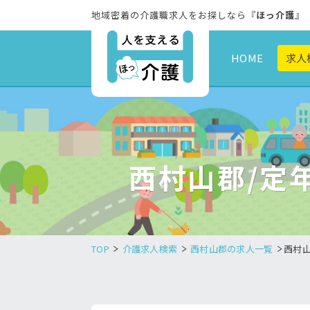
地域密着の介護職求人をお探しなら『
ほっ介護
』
HOME
求人
西村山郡/定
TOP
介護求人検索
西村山郡の求人一覧
西村山