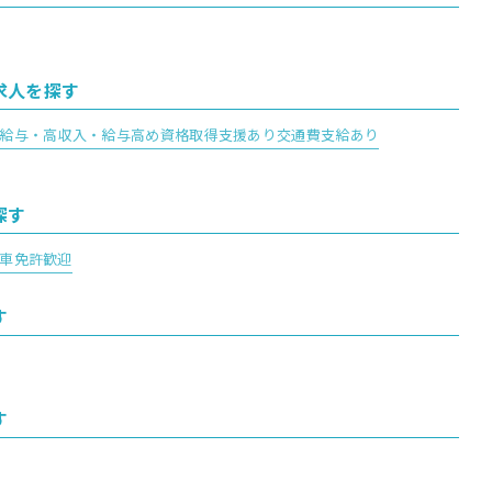
求人を探す
給与・高収入・給与高め
資格取得支援あり
交通費支給あり
探す
車免許歓迎
す
す