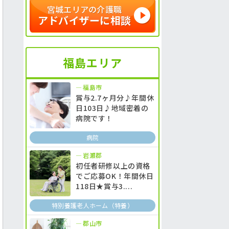
宮城エリアの介護職
アドバイザーに相談
福島エリア
福島市
賞与2.7ヶ月分♪年間休
日103日♪地域密着の
病院です！
病院
岩瀬郡
初任者研修以上の資格
でご応募OK！年間休日
118日★賞与3....
特別養護老人ホーム（特養）
郡山市