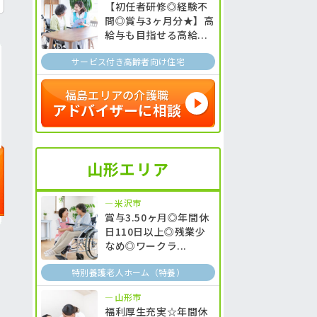
【初任者研修◎経験不
問◎賞与3ヶ月分★】高
給与も目指せる高給...
サービス付き高齢者向け住宅
福島エリアの介護職
アドバイザーに相談
山形エリア
米沢市
賞与3.50ヶ月◎年間休
日110日以上◎残業少
なめ◎ワークラ...
特別養護老人ホーム（特養）
山形市
福利厚生充実☆年間休