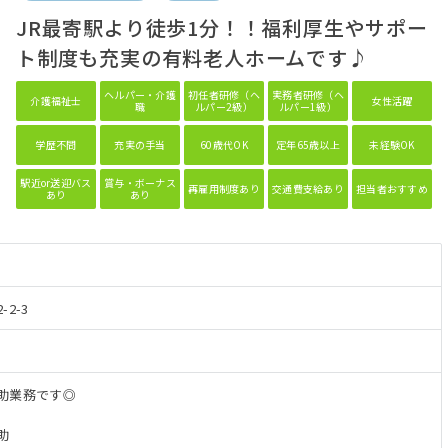
JR最寄駅より徒歩1分！！福利厚生やサポー
ト制度も充実の有料老人ホームです♪
ヘルパー・介護
初任者研修（ヘ
実務者研修（ヘ
介護福祉士
女性活躍
職
ルパー2級）
ルパー1級）
学歴不問
充実の手当
60歳代OK
定年65歳以上
未経験OK
駅近or送迎バス
賞与・ボーナス
再雇用制度あり
交通費支給あり
担当者おすすめ
あり
あり
2-3
助業務です◎
助