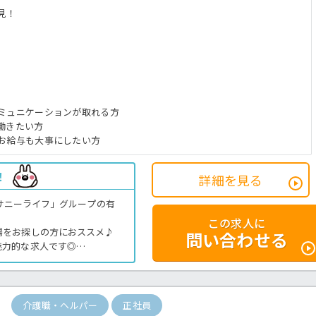
見！
ミュニケーションが取れる方
働きたい方
お給与も大事にしたい方
！
詳細を見る
「サニーライフ」グループの有
この求人に
場をお探しの方におススメ♪
問い合わせる
魅力的な求人です◎
利用可能な社内食もうれしいポ
さいね。
介護職・ヘルパー
正社員