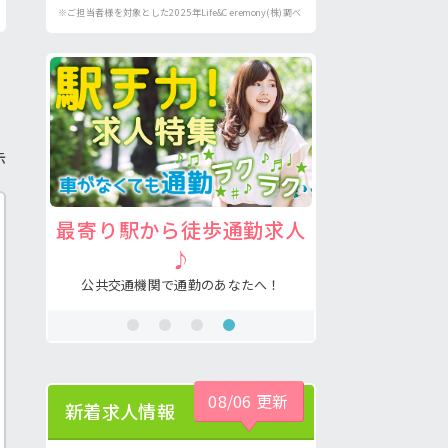
※ご担当者様を対象とした2025年Life&Ceremony(株)調べ
示
求人
注目の介護福祉士求人♪
病院の好
あなたの希望が叶う求人が見つかる！
看護助手の経験
！
08/06 更新
新着求人情報