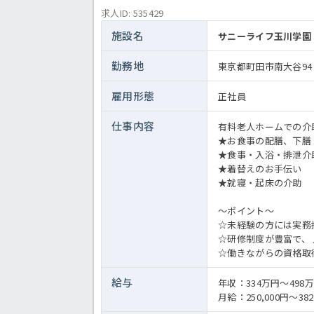
求人ID: 535429
施設名
サニーライフ玉川学園
勤務地
東京都町田市南大谷94
雇用形態
正社員
仕事内容
有料老人ホームでの介
★お食事の配膳、下膳
★食事・入浴・排泄介
★着替えのお手伝い
★就寝・起床の介助
～ポイント～
☆未経験の方には実務
☆研修制度が豊富で、
☆働きながらの資格取
給与
年収：334万円～498
月給：250,000円～382