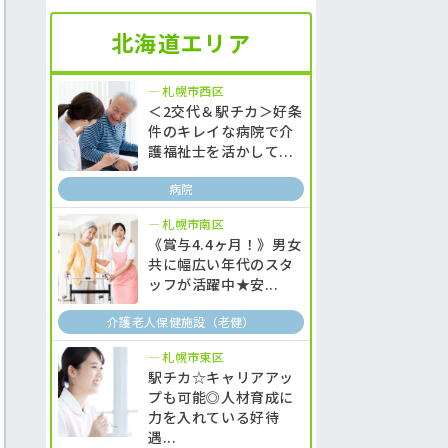
北海道エリア
札幌市西区
＜2交代＆駅チカ＞好条
件のキレイな病院で介
護福祉士を活かして...
病院
札幌市南区
《賞与4.4ヶ月！》男女
共に幅広い年代のスタ
ッフが活躍中★安...
介護老人保健施設（老健）
札幌市東区
駅チカ☆キャリアアッ
プも可能◎人材育成に
力を入れている好待
遇...