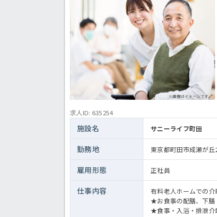
＜介護職 正職員 有料老人ホームの求人＞
※画像はイメージです。
求人ID: 635254
施設名
サニーライフ町田
勤務地
東京都町田市成瀬が丘2-
雇用形態
正社員
仕事内容
有料老人ホームでの介
★お食事の配膳、下膳
★食事・入浴・排泄介