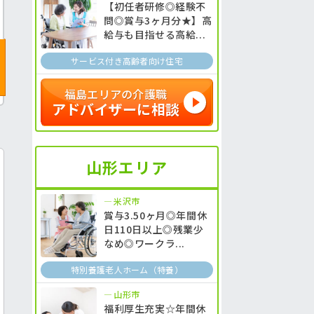
【初任者研修◎経験不
問◎賞与3ヶ月分★】高
給与も目指せる高給...
サービス付き高齢者向け住宅
福島エリアの介護職
アドバイザーに相談
山形エリア
米沢市
賞与3.50ヶ月◎年間休
日110日以上◎残業少
なめ◎ワークラ...
特別養護老人ホーム（特養）
山形市
福利厚生充実☆年間休