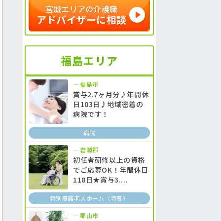
宮城エリアの介護職
アドバイザーに相談
福島エリア
福島市
賞与2.7ヶ月分♪年間休
日103日♪地域密着の
病院です！
病院
岩瀬郡
初任者研修以上の資格
でご応募OK！年間休日
118日★賞与3....
特別養護老人ホーム（特養）
郡山市