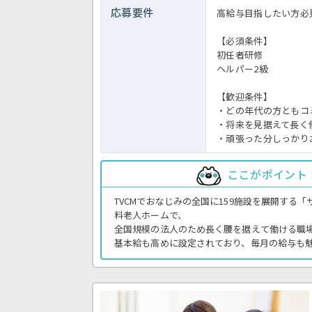
応募要件
高給与目指したい方必
【必須条件】
初任者研修
ヘルパー2級
【歓迎条件】
・どの年代の方ともコ
・将来を見据えて長く
・頑張った分しっかり
ここがポイント
TVCMでおなじみの全国に159施設を展開する
料老人ホームで、
全国規模の法人のため長く腰を据えて働ける職
基本給も高めに設定されており、毎月の給与も
月9日と休暇もしっかり取得OK！1食200円で
イント♪
まずはお気軽にほっ介護までお問い合わせくだ
有料老人ホームでの介護業務全般です。