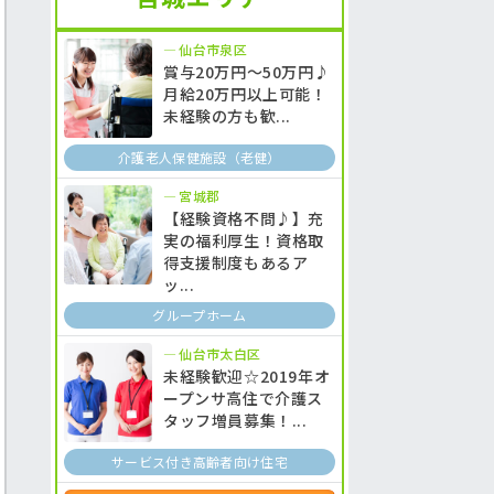
仙台市泉区
賞与20万円～50万円♪
月給20万円以上可能！
未経験の方も歓...
介護老人保健施設（老健）
宮城郡
【経験資格不問♪】充
実の福利厚生！資格取
得支援制度もあるア
ッ...
グループホーム
仙台市太白区
未経験歓迎☆2019年オ
ープンサ高住で介護ス
タッフ増員募集！...
サービス付き高齢者向け住宅