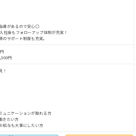
指導があるので安心〇
 入社後もフォローアップ体制が充実！
得のサポート制度も充実。
万円
,500円
見！
ミュニケーションが取れる方
働きたい方
お給与も大事にしたい方