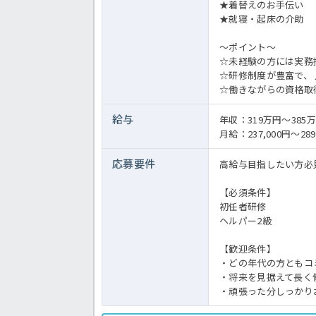
★着替えのお手伝い
★就寝・起床の介助
～ポイント～
☆未経験の方には実務
☆研修制度が豊富で、
☆働きながらの資格取
給与
年収：319万円～385
月給：237,000円～289
応募要件
高給与目指したい方必
【必須条件】
初任者研修
ヘルパー2級
【歓迎条件】
・どの年代の方ともコ
・将来を見据えて長く
・頑張った分しっかり