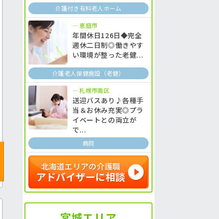
介護付き有料老人ホーム
恵庭市
年間休日126日◆完全
週休二日制◎働きやす
い環境が整った老健...
介護老人保健施設（老健）
札幌市南区
送迎バスあり♪各種手
当＆お休み充実◎プラ
イベートとの両立が
で...
病院
北海道エリアの介護職
アドバイザーに相談
宮城エリア