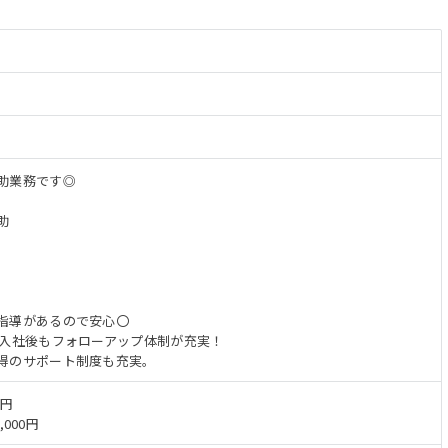
助業務です◎
助
指導があるので安心〇
 入社後もフォローアップ体制が充実！
得のサポート制度も充実。
万円
,000円