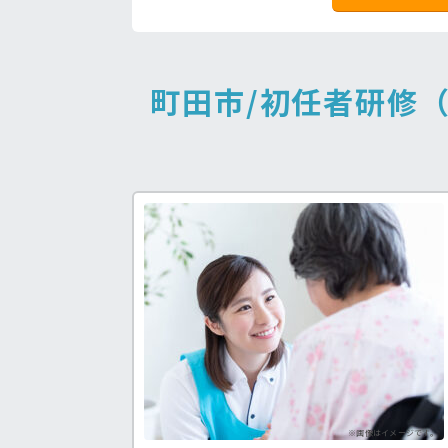
町田市/初任者研修
福祉士求人♪
病院の好条件求人！
処
う求人が見つかる！
看護助手の経験を積みたい方も！
手
※画像はイメージです。