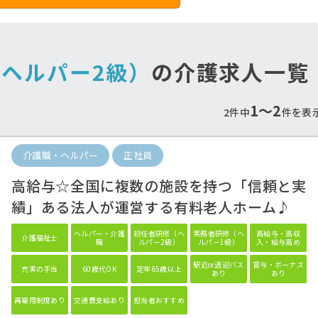
（ヘルパー2級）
の介護求人一覧
1〜2
2件中
件を表
介護職・ヘルパー
正社員
遇改善手当しっかり支
最寄り駅から徒歩通勤
給！
♪
高給与☆全国に複数の施設を持つ「信頼と実
当も重視したいあなたにオススメ♪
公共交通機関で通勤のあなたへ
績」ある法人が運営する有料老人ホーム♪
ヘルパー・介護
初任者研修（ヘ
実務者研修（ヘ
高給与・高収
介護福祉士
職
ルパー2級）
ルパー1級）
入・給与高め
駅近or送迎バス
賞与・ボーナス
充実の手当
60歳代OK
定年65歳以上
あり
あり
再雇用制度あり
交通費支給あり
担当者おすすめ