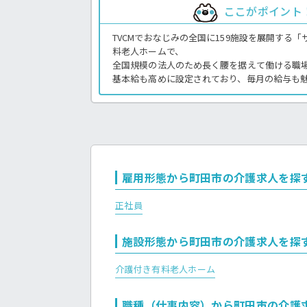
ここがポイント
TVCMでおなじみの全国に159施設を展開する
料老人ホームで、
全国規模の法人のため長く腰を据えて働ける職
基本給も高めに設定されており、毎月の給与も
月9日と休暇もしっかり取得OK！1食200円で
イント♪
まずはお気軽にほっ介護までお問い合わせくだ
有料老人ホームでの介護業務全般です。
＜介護職 正職員 有料老人ホームの求人＞
雇用形態から町田市の介護求人を探
正社員
施設形態から町田市の介護求人を探
介護付き有料老人ホーム
職種（仕事内容）から町田市の介護