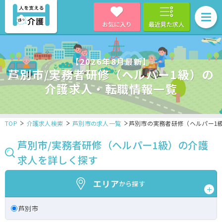
お気に入り
最近見た求人
【2026年8月最新】
芦別市/実務者研修（ヘルパー1級）の
介護求人・転職情報一覧
TOP
介護求人検索
芦別市の求人一覧
芦別市の実務者研修（ヘルパー1
芦別市/実務者研修（ヘルパー1級）の介護
求人を詳しく探す
エリア
から探す
芦別市