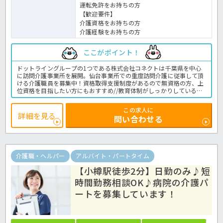
運転免許をお持ちの方
【歓迎要件】
介護資格をお持ちの方
介護経験をお持ちの方
ここがポイント！
ドットライングループの1つである株式会社コネクトは千葉県を中心
に訪問介護事業所を展開。仙台事業所での重度訪問介護に従事して頂
ける介護職員を募集中！資格取得支援制度があるので無資格の方、上
位資格を目指したい方にもおすすめ//教育体制がしっかりしているの
で訪問介護に不安がある方も安心してお仕事スタートできます！手当
が手厚く高給与が目指せます。独自のインセンティブ制度があるので
この求人に
頑張った分だけ更にお給料に還元！年間休日120日とプライベートの
詳細を見る
問い合わせる
時間もしっかり確保できます☆ご興味をお持ちでしたら、是非ほっ介
護へお問い合わせ下さい。
訪問介護事業所での介護業務全般です。
＜介護職 正職員 訪問介護の求人＞
介護職・ヘルパー
アルバイト・パートタイム
【小樽駅徒歩2分】日勤のみ♪短
時間勤務相談OK♪病院の介護パ
ートを募集しています！