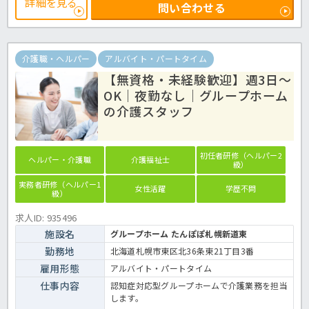
詳細を見る
問い合わせる
るため、ご家庭やプライベートと両立しながら長く働きたい方もぜひ
ご検討ください。デイサービスの介護業務全般です。〈介護職 パー
ト デイサービスの求人〉
介護職・ヘルパー
アルバイト・パートタイム
【無資格・未経験歓迎】週3日～
OK｜夜勤なし｜グループホーム
の介護スタッフ
初任者研修（ヘルパー2
ヘルパー・介護職
介護福祉士
級）
実務者研修（ヘルパー1
女性活躍
学歴不問
級）
求人ID: 935496
施設名
グループホーム たんぽぽ札幌新道東
勤務地
北海道札幌市東区北36条東21丁目3番
雇用形態
アルバイト・パートタイム
仕事内容
認知症対応型グループホームで介護業務を担当
します。