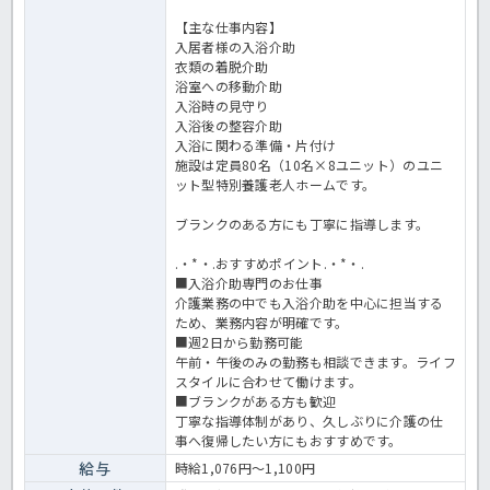
【主な仕事内容】
入居者様の入浴介助
衣類の着脱介助
浴室への移動介助
入浴時の見守り
入浴後の整容介助
入浴に関わる準備・片付け
施設は定員80名（10名×8ユニット）のユニ
ット型特別養護老人ホームです。
ブランクのある方にも丁寧に指導します。
.・*・.おすすめポイント.・*・.
■入浴介助専門のお仕事
介護業務の中でも入浴介助を中心に担当する
ため、業務内容が明確です。
■週2日から勤務可能
午前・午後のみの勤務も相談できます。ライフ
スタイルに合わせて働けます。
■ブランクがある方も歓迎
丁寧な指導体制があり、久しぶりに介護の仕
事へ復帰したい方にもおすすめです。
給与
時給1,076円～1,100円