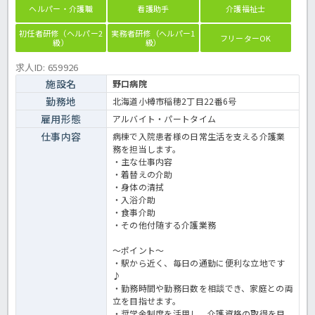
ヘルパー・介護職
看護助手
介護福祉士
初任者研修（ヘルパー2
実務者研修（ヘルパー1
フリーターOK
級）
級）
求人ID: 659926
施設名
野口病院
勤務地
北海道小樽市稲穂2丁目22番6号
雇用形態
アルバイト・パートタイム
仕事内容
病棟で入院患者様の日常生活を支える介護業
務を担当します。
・主な仕事内容
・着替えの介助
・身体の清拭
・入浴介助
・食事介助
・その他付随する介護業務
～ポイント～
・駅から近く、毎日の通勤に便利な立地です
♪
・勤務時間や勤務日数を相談でき、家庭との両
立を目指せます。
・奨学金制度を活用し、介護資格の取得を目