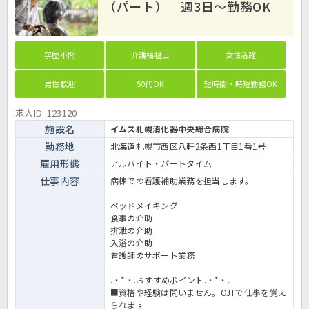
（パート）｜週3日～勤務OK
学歴不問
介護福祉士
女性活躍
男性歓迎
50代OK
短時間・時短勤務OK
求人ID: 123120
施設名
イムス札幌消化器中央総合病院
勤務地
北海道札幌市西区八軒2条西1丁目1番1号
雇用形態
アルバイト・パートタイム
仕事内容
病棟での看護補助業務を担当します。
ベッドメイキング
食事の介助
排泄の介助
入浴の介助
看護師のサポート業務
.・*・.おすすめポイント.・*・.
■資格や経験は問いません。OJTで仕事を覚え
られます