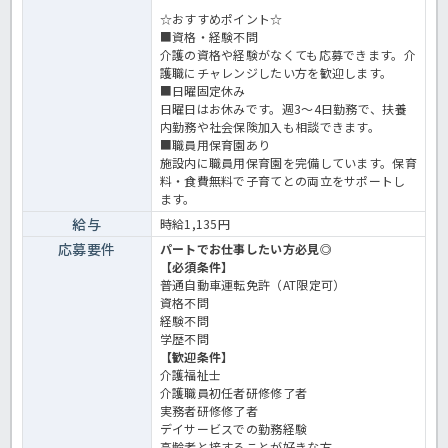
☆おすすめポイント☆
■資格・経験不問
介護の資格や経験がなくても応募できます。介
護職にチャレンジしたい方を歓迎します。
■日曜固定休み
日曜日はお休みです。週3～4日勤務で、扶養
内勤務や社会保険加入も相談できます。
■職員用保育園あり
施設内に職員用保育園を完備しています。保育
料・食費無料で子育てとの両立をサポートし
ます。
給与
時給1,135円
応募要件
パートでお仕事したい方必見◎
【必須条件】
普通自動車運転免許（AT限定可）
資格不問
経験不問
学歴不問
【歓迎条件】
介護福祉士
介護職員初任者研修修了者
実務者研修修了者
デイサービスでの勤務経験
高齢者と接することが好きな方