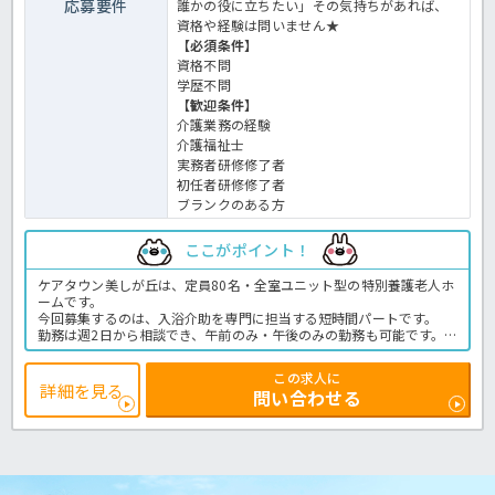
応募要件
誰かの役に立ちたい」その気持ちがあれば、
資格や経験は問いません★
【必須条件】
資格不問
学歴不問
【歓迎条件】
介護業務の経験
介護福祉士
実務者研修修了者
初任者研修修了者
ブランクのある方
ここがポイント！
ケアタウン美しが丘は、定員80名・全室ユニット型の特別養護老人ホ
ームです。
今回募集するのは、入浴介助を専門に担当する短時間パートです。
勤務は週2日から相談でき、午前のみ・午後のみの勤務も可能です。
ブランクがある方へのサポート体制も整っているため、介護の仕事へ
復帰したい方にもおすすめです。
この求人に
社員食堂や無料駐車場など、働きやすい環境も整っています。特養で
詳細を見る
問い合わせる
の入浴業務全般です。
＜介護職 パート 特別養護老人ホームの入浴介助求人＞