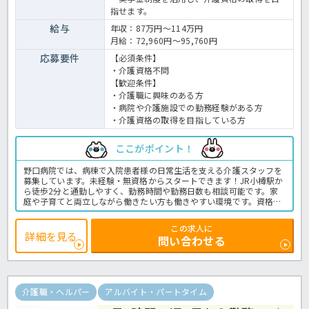
指せます。
給与
年収：87万円～114万円
月給：72,960円～95,760円
応募要件
【必須条件】
・介護資格不問
【歓迎条件】
・介護職に興味のある方
・病院や介護施設での勤務経験がある方
・介護資格の取得を目指している方
ここがポイント！
野口病院では、病棟で入院患者様の日常生活を支える介護スタッフを
募集しています。未経験・無資格からスタートできます！JR小樽駅か
ら徒歩2分と通勤しやすく、勤務時間や勤務日数も相談可能です。家
庭や子育てと両立しながら働きたい方も働きやすい環境です。資格取
得支援制度もあるのでスキルアップしたい方にもおすすめの求人で
す。ぜひお気軽にほっ介護までお問い合わせくださいね。＜介護職
この求人に
パート 病院の求人＞
詳細を見る
問い合わせる
介護職・ヘルパー
アルバイト・パートタイム