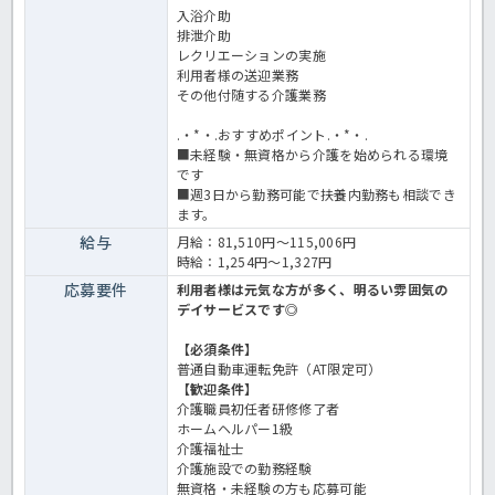
入浴介助
排泄介助
レクリエーションの実施
利用者様の送迎業務
その他付随する介護業務
.・*・.おすすめポイント.・*・.
■未経験・無資格から介護を始められる環境
です
■週3日から勤務可能で扶養内勤務も相談でき
ます。
給与
月給：81,510円～115,006円
時給：1,254円～1,327円
応募要件
利用者様は元気な方が多く、明るい雰囲気の
デイサービスです◎
【必須条件】
普通自動車運転免許（AT限定可）
【歓迎条件】
介護職員初任者研修修了者
ホームヘルパー1級
介護福祉士
介護施設での勤務経験
無資格・未経験の方も応募可能