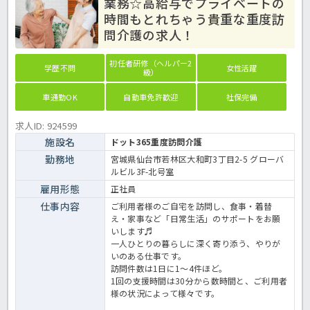
業務☆高給与でプライベートの
時間もとれちゃう貴重な重度訪
問介護の求人！
初任者研修（ヘルパー2
学歴不問
女性活躍
級）
車通勤OK
自動車免許歓迎
社保完備
求人ID: 924599
施設名
ドット365重度訪問介護
勤務地
宮城県仙台市若林区大和町3丁目2-5 グローバ
ルビル3F-北号室
雇用形態
正社員
仕事内容
ご利⽤者様のご⾃宅を訪問し、⾷事・着替
え・家事など「⽇常⽣活」のサポートをお願
いします♬
⼀⼈ひとりの暮らしに深く寄り添う、やりが
いのある仕事です。
訪問件数は1⽇に1～4件ほど。
1回の⽀援時間は30分から数時間と、ご利⽤者
様の状況によって様々です。