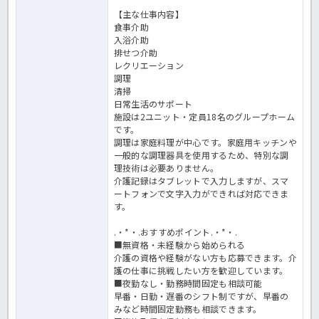
【主な仕事内容】
食事介助
入浴介助
排せつ介助
レクリエーション
調理
清掃
日常生活のサポート
施設は2ユニット・定員18名のグループホーム
です。
調理は家庭料理が中心です。家庭用キッチンや
一般的な調理器具を使用するため、特別な調
理技術は必要ありません。
介護記録はタブレットで入力しますが、スマ
ートフォンで文字入力ができれば対応できま
す。
.・*・.おすすめポイント.・*・.
■無資格・未経験から始められる
介護の資格や経験がない方も応募できます。介
護の仕事に挑戦したい方を歓迎しています。
■夜勤なし・勤務時間固定も相談可能
早番・日勤・遅番のシフト制ですが、早番の
みなど時間固定勤務も相談できます。