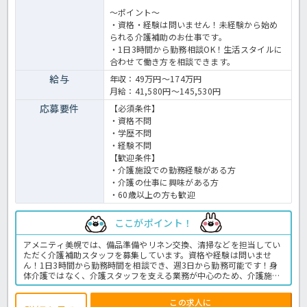
～ポイント～
・資格・経験は問いません！未経験から始め
られる介護補助のお仕事です。
・1日3時間から勤務相談OK！生活スタイルに
合わせて働き方を相談できます。
給与
年収：49万円～174万円
月給：41,580円～145,530円
応募要件
【必須条件】
・資格不問
・学歴不問
・経験不問
【歓迎条件】
・介護施設での勤務経験がある方
・介護の仕事に興味がある方
・60歳以上の方も歓迎
ここがポイント！
アメニティ美幌では、備品準備やリネン交換、清掃などを担当してい
ただく介護補助スタッフを募集しています。資格や経験は問いませ
ん！1日3時間から勤務時間を相談でき、週3日から勤務可能です！身
体介護ではなく、介護スタッフを支える業務が中心のため、介護施設
での仕事が初めての方にも挑戦しやすい内容です★介護スタッフを支
える仕事を通して、地域の高齢者を支える施設で活躍しませんか？＜
この求人に
介護補助 パート 老健の求人＞