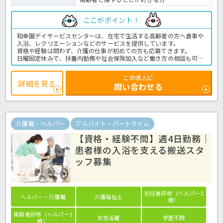
ここがポイント！
和幸園デイサービスセンターは、在宅で生活する高齢者の方へ食事や
入浴、レクリエーションなどのサービスを提供しています。
資格や経験は問わず、介護の仕事が初めての方も応募できます。
日曜固定休みで、扶養内勤務や社会保険加入など働き方の相談も可能
です。
施設内には職員用保育園があり、子育てと仕事を両立したい方にもお
この求人に
すすめです。
詳細を見る
問い合わせる
また、地下鉄真駒内駅から無料送迎バスを利用でき、マイカー通勤に
も対応しています。
☆ご興味がありましたらほっ介護までお問合せ下さいね！デイサービ
スでの介護業務全般です。
＜介護職 パート デイサービスの求人＞
介護職・ヘルパー
アルバイト・パートタイム
【資格・経験不問】週4日勤務｜
患者様の入浴を支える搬送スタ
ッフ募集
初任者研修（ヘルパー2
ヘルパー・介護職
介護福祉士
級）
実務者研修（ヘルパー1
女性活躍
学歴不問
級）