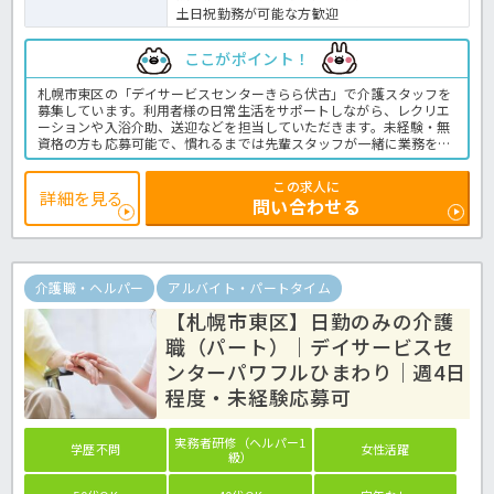
土日祝勤務が可能な方歓迎
ここがポイント！
札幌市東区の「デイサービスセンターきらら伏古」で介護スタッフを
募集しています。利用者様の日常生活をサポートしながら、レクリエ
ーションや入浴介助、送迎などを担当していただきます。未経験・無
資格の方も応募可能で、慣れるまでは先輩スタッフが一緒に業務を行
います。週3日から勤務でき、扶養内勤務も相談可能です。介護の仕事
を始めたい方や、ご家庭と両立しながら働きたい方はぜひご応募くだ
この求人に
さい。デイサービスの介護業務全般です。〈介護職 パート デイサ
詳細を見る
問い合わせる
ービスの求人〉
介護職・ヘルパー
アルバイト・パートタイム
【札幌市東区】日勤のみの介護
職（パート）｜デイサービスセ
ンターパワフルひまわり｜週4日
程度・未経験応募可
実務者研修（ヘルパー1
学歴不問
女性活躍
級）