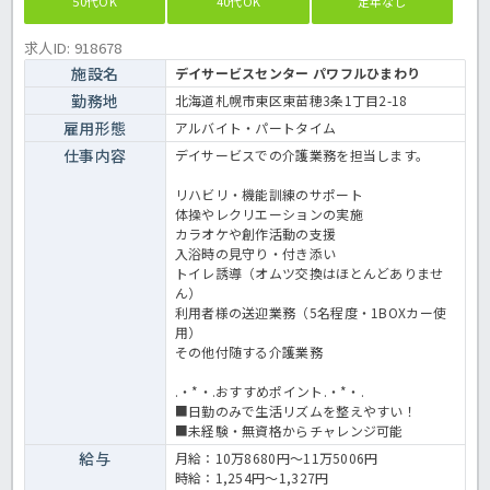
50代OK
40代OK
定年なし
求人ID: 918678
施設名
デイサービスセンター パワフルひまわり
勤務地
北海道札幌市東区東苗穂3条1丁目2-18
雇用形態
アルバイト・パートタイム
仕事内容
デイサービスでの介護業務を担当します。
リハビリ・機能訓練のサポート
体操やレクリエーションの実施
カラオケや創作活動の支援
入浴時の見守り・付き添い
トイレ誘導（オムツ交換はほとんどありませ
ん）
利用者様の送迎業務（5名程度・1BOXカー使
用）
その他付随する介護業務
.・*・.おすすめポイント.・*・.
■日勤のみで生活リズムを整えやすい！
■未経験・無資格からチャレンジ可能
給与
月給：10万8680円～11万5006円
時給：1,254円～1,327円