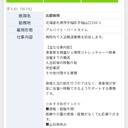
求人ID: 705742
施設名
北都病院
勤務地
北海道札幌市手稲区手稲山口550-2
雇用形態
アルバイト・パートタイム
仕事内容
病院内で入浴搬送業務を担当します。
【主な仕事内容】
患者様を病室から専用ストレッチャーへ移乗
浴室までの搬送
入浴前後の移動介助
安全確認
その他付随する業務
直接入浴介助を行うのではなく、患者様が安
全に浴室へ移動できるようサポートする業務
です。
☆おすすめポイント☆
■資格・経験不問
医療や介護の資格・経験がなくても応募できま
す。
■土日祝休み