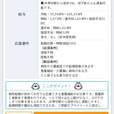
■JR琴似駅から徒歩5分。地下鉄からも通勤可
能です。
給与
月給：55,900円～186,333円
時給：1,075円（基本給1,024円＋施設手当51
円）
基本給：時給1,024円
施設手当：時給51円
賞与：なし（前年度実績）
応募要件
勤務日数・時間相談OK◎
【必須条件】
資格不問
経験不問
【歓迎条件】
病院や介護施設での勤務経験がある方
看護補助・介護職に興味がある方
人と接する仕事が好きな方
ここがポイント！
病院勤務が初めての方でも応募できる看護補助のお仕事です。看護師
と複数名で業務を行うため、一人で抱え込む心配が少なく、OJTで少
しずつ仕事を覚えられます。JR琴似駅から徒歩5分と通勤しやすく、
勤務時間や曜日も相談できるため、ご家庭やプライベートと両立した
い方にもおすすめです。病院での介護業務全般です。〈介護職 パー
ト 病院の求人〉