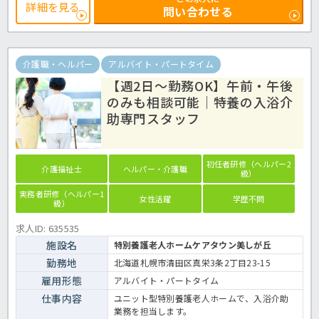
週4日・9時から16時までの勤務で、土日祝休みのため、家庭やプライ
詳細を見る
問い合わせる
ベートとの両立を目指したい方にもおすすめです。
病院での入浴業務全般です。
＜介護職 パート 病院の入浴搬送員求人＞
介護職・ヘルパー
アルバイト・パートタイム
【週2日～勤務OK】午前・午後
のみも相談可能｜特養の入浴介
助専門スタッフ
初任者研修（ヘルパー2
介護福祉士
ヘルパー・介護職
級）
実務者研修（ヘルパー1
女性活躍
学歴不問
級）
求人ID: 635535
施設名
特別養護老人ホームケアタウン美しが丘
勤務地
北海道札幌市清田区真栄3条2丁目23-15
雇用形態
アルバイト・パートタイム
仕事内容
ユニット型特別養護老人ホームで、入浴介助
業務を担当します。