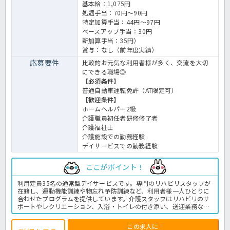
基本給：1,075円
処遇手当：70円～90円
特定加算手当：44円～97円
ベースアップ手当：30円
新加算手当：35円）
賞与：なし（前年度実績）
応募要件
比較的お元気な利用者様が多く、交流を大切
にできる職場◎
【必須条件】
普通自動車運転免許（AT限定可）
【歓迎条件】
ホームヘルパー2級
介護職員初任者研修修了者
介護福祉士
介護施設での勤務経験
デイサービスでの勤務経験
ここがポイント！
利用定員35名の通常型デイサービスです。専門のリハビリスタッフが
在籍し、運動機能訓練や物忘れ予防訓練など、利用者様一人ひとりに
合わせたプログラムを提供しています。介護スタッフはリハビリのサ
ポートやレクリエーション、入浴・トイレの付き添い、送迎業務など
を担当します。オムツ交換はほとんどなく、比較的お元気な利用者様
が多いことも特徴です。利用者様とのコミュニケーションを大切にし
この求人に
ながら働きたい方におすすめの環境です。勤務時間や曜日も相談でき