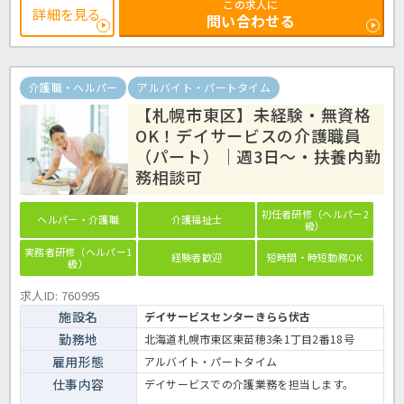
この求人に
詳細を見る
問い合わせる
介護職・ヘルパー
アルバイト・パートタイム
【札幌市東区】未経験・無資格
OK！デイサービスの介護職員
（パート）｜週3日～・扶養内勤
務相談可
初任者研修（ヘルパー2
ヘルパー・介護職
介護福祉士
級）
実務者研修（ヘルパー1
経験者歓迎
短時間・時短勤務OK
級）
求人ID: 760995
施設名
デイサービスセンターきらら伏古
勤務地
北海道札幌市東区東苗穂3条1丁目2番18号
雇用形態
アルバイト・パートタイム
仕事内容
デイサービスでの介護業務を担当します。