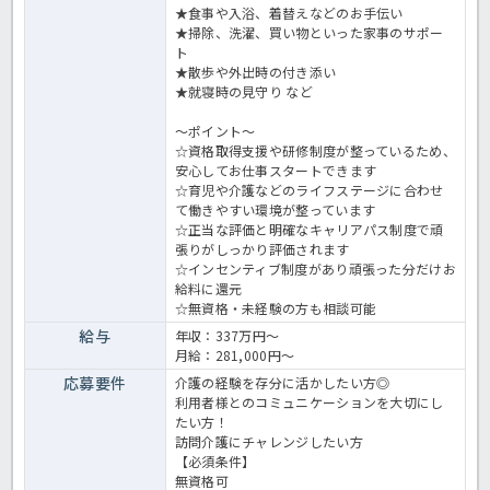
★⾷事や⼊浴、着替えなどのお⼿伝い
★掃除、洗濯、買い物といった家事のサポー
ト
★散歩や外出時の付き添い
★就寝時の⾒守り など
～ポイント～
☆資格取得支援や研修制度が整っているため、
安心してお仕事スタートできます
☆育児や介護などのライフステージに合わせ
て働きやすい環境が整っています
☆正当な評価と明確なキャリアパス制度で頑
張りがしっかり評価されます
☆インセンティブ制度があり頑張った分だけお
給料に還元
☆無資格・未経験の方も相談可能
給与
年収：337万円～
月給：281,000円～
応募要件
介護の経験を存分に活かしたい方◎
利用者様とのコミュニケーションを大切にし
たい方！
訪問介護にチャレンジしたい方
【必須条件】
無資格可