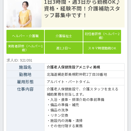
1日3時間・週3日から勤務OK♪
資格・経験不問！介護補助スタ
ッフ募集中です！
初任者研修（ヘルパー2
ヘルパー・介護職
介護福祉士
級）
実務者研修（ヘルパー1
週2,3日～
スキマ時間勤務OK
級）
求人ID: 921091
施設名
介護老人保健施設アメニティ美幌
勤務地
北海道網走郡美幌町仲町2丁目38番地
雇用形態
アルバイト・パートタイム
仕事内容
介護老人保健施設で、介護スタッフを支える
補助業務を担当します。
・入浴・食事・排泄介助の事前準備
・備品の準備・補充
・備品の洗浄
・リネン交換
・施設内の消毒・清掃
・その他付随する業務