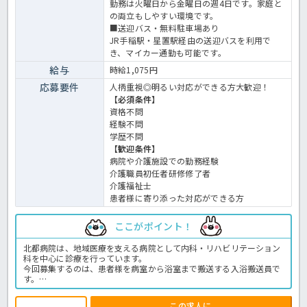
勤務は火曜日から金曜日の週4日です。家庭と
の両立もしやすい環境です。
■送迎バス・無料駐車場あり
JR手稲駅・星置駅経由の送迎バスを利用で
き、マイカー通勤も可能です。
給与
時給1,075円
応募要件
人柄重視◎明るい対応ができる方大歓迎！
【必須条件】
資格不問
経験不問
学歴不問
【歓迎条件】
病院や介護施設での勤務経験
介護職員初任者研修修了者
介護福祉士
患者様に寄り添った対応ができる方
ここがポイント！
北都病院は、地域医療を支える病院として内科・リハビリテーション
科を中心に診療を行っています。
今回募集するのは、患者様を病室から浴室まで搬送する入浴搬送員で
す。
資格や経験は問いません。患者様が安心して入浴できるようサポート
する役割を担います。
この求人に