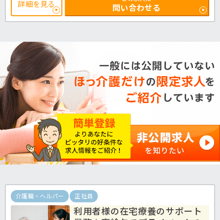
「介護がやりたい」という思いがあれば大歓迎ですので、お気軽にほ
詳細を見る
問い合わせる
っ介護までお問合せ下さいね♪グループホームでの介護業務全般で
す。
＜介護職 パート グループホームの求人＞
介護職・ヘルパー
正社員
利用者様の在宅療養のサポート