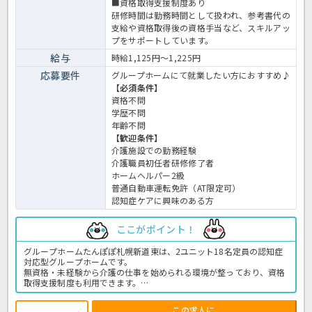
■資格取得支援制度あり
研修時間は勤務時間として扱われ、参考書代の
支給や資格取得後の資格手当など、スキルアッ
プをサポートしています。
給与
時給1,125円～1,225円
応募要件
グループホームにて就業したい方におすすめ♪
【必須条件】
資格不問
学歴不問
年齢不問
【歓迎条件】
介護施設での勤務経験
介護職員初任者研修修了者
ホームヘルパー2級
普通自動車運転免許（AT限定可）
認知症ケアに興味のある方
ここがポイント！
グループホームたんぽぽ札幌新道東は、2ユニット18名定員の認知症
対応型グループホームです。
無資格・未経験から介護の仕事を始められる環境が整っており、資格
取得支援制度も利用できます。
夜勤がなく、勤務日数や時間帯も相談できるため、家庭やプライベー
トと両立しながら働きたい方にもおすすめです。未経験・無資格でも
この求人に