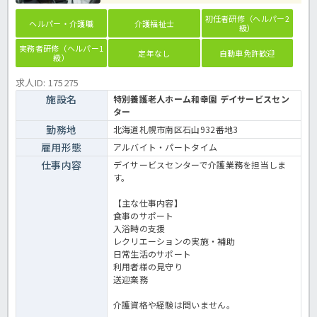
初任者研修（ヘルパー2
ヘルパー・介護職
介護福祉士
級）
実務者研修（ヘルパー1
定年なし
自動車免許歓迎
級）
求人ID: 175275
施設名
特別養護老人ホーム和幸園 デイサービスセン
ター
勤務地
北海道札幌市南区石山932番地3
雇用形態
アルバイト・パートタイム
仕事内容
デイサービスセンターで介護業務を担当しま
す。
【主な仕事内容】
食事のサポート
入浴時の支援
レクリエーションの実施・補助
日常生活のサポート
利用者様の見守り
送迎業務
介護資格や経験は問いません。