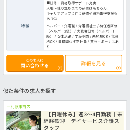
■研修・資格取得サポート充実
入職～独り立ちまでの研修はもちろん、
キャリアアップに伴う研修や資格取得支援も
あり◎
特徴
ヘルパー・介護職 / 介護福祉士 / 初任者研修
（ヘルパー2級） / 実務者研修（ヘルパー1
級） / 女性活躍 / 学歴不問 / 未経験OK / 無資
格OK / 資格問わず正社員 / 賞与・ボーナスあ
り
この求人に
詳細を見る
問い合わせる
似た条件の求人を探す
札幌市南区
【日曜休み】週3～4日勤務｜未
経験歓迎｜デイサービス介護ス
タッフ