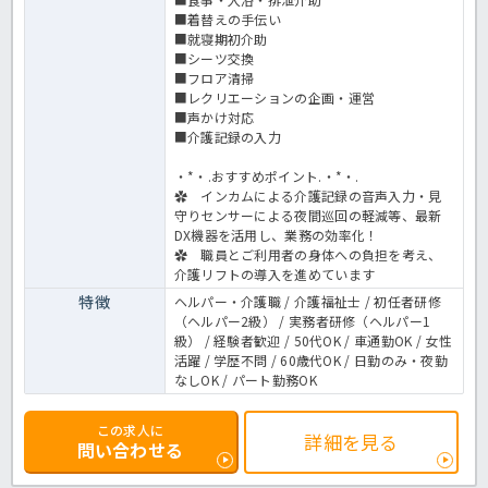
■着替えの手伝い
■就寝期初介助
■シーツ交換
■フロア清掃
■レクリエーションの企画・運営
■声かけ対応
■介護記録の入力
・*・.おすすめポイント.・*・.
✿ インカムによる介護記録の音声入力・見
守りセンサーによる夜間巡回の軽減等、最新
DX機器を活用し、業務の効率化！
✿ 職員とご利用者の身体への負担を考え、
介護リフトの導入を進めています
特徴
ヘルパー・介護職 / 介護福祉士 / 初任者研修
（ヘルパー2級） / 実務者研修（ヘルパー1
級） / 経験者歓迎 / 50代OK / 車通勤OK / 女性
活躍 / 学歴不問 / 60歳代OK / 日勤のみ・夜勤
なしOK / パート勤務OK
この求人に
詳細を見る
問い合わせる