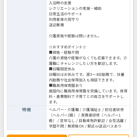
入浴時の支援
レクリエーションの実施・補助
日常生活のサポート
利用者様の見守り
送迎業務
介護資格や経験は問いません。
☆おすすめポイント☆
■資格・経験不問
介護の資格や経験がなくても応募できます。介
護職にチャレンジしたい方を歓迎します。
■日曜固定休み
日曜日はお休みです。週3～4日勤務で、扶養
内勤務や社会保険加入も相談できます。
■職員用保育園あり
施設内に職員用保育園を完備しています。保育
料・食費無料で子育てとの両立をサポートし
ます。
特徴
ヘルパー・介護職 / 介護福祉士 / 初任者研修
（ヘルパー2級） / 実務者研修（ヘルパー1
級） / 定年なし / 自動車免許歓迎 / 女性活躍 /
学歴不問 / 無資格OK / 駅近or送迎バスあり