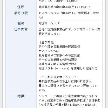
月給：220,000円～315,000円
介護老人保健施設の求人〉
住所
北海道札幌市南区南34条西10丁目3-35
最寄り駅
じょうてつバス「南34西10」停留所より徒歩
3分
職種
介護職・ヘルパー
仕事内容
居宅介護支援事業所にて、ケアマネージャー業
務を担当します。
【主な業務】
居宅介護支援事業所の開設準備
ケアプラン作成
利用者様やご家族への相談対応
サービス事業所との連絡調整
介護保険に関する各種手続き
介護ソフト（win care）を使用した記録入力
.・*・.おすすめポイント.・*・.
■新規事業所の立ち上げに関われる求人
■日々の頑張りを賞与でしっかり評価してい
ます。
特徴
ヘルパー・介護職 / 介護支援専門員 / フルタ
イム / 残業少なめ / 自動車免許歓迎 / 男性歓迎
/ 女性活躍 / 学歴不問 / 日勤のみ・夜勤なし