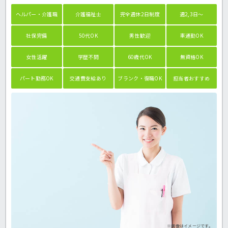
ヘルパー・介護職
介護福祉士
完全週休2日制度
週2,3日～
社保完備
50代OK
男性歓迎
車通勤OK
女性活躍
学歴不問
60歳代OK
無資格OK
パート勤務OK
交通費支給あり
ブランク・復職OK
担当者おすすめ
※画像はイメージです。