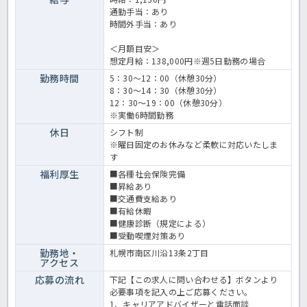
通勤手当：あり
時間外手当：あり
＜月額目安＞
想定月給：138,000円※週5日勤務の場合
勤務時間
5：30～12：00（休憩30分）
8：30～14：30（休憩30分）
12：30～19：00（休憩30分）
※実働6時間勤務
休日
シフト制
※曜日固定のお休みなど柔軟に対応いたしま
す
福利厚生
■各種社会保険完備
■昇給あり
■交通費支給あり
■有給休暇
■健康診断（規定による）
■受動喫煙対策あり
勤務地・
札幌市南区川沿13条2丁目
アクセス
応募の流れ
下記【この求人に問い合わせる】ボタンより
必要事項を記入の上ご応募ください。
1、キャリアアドバイザーと電話面談