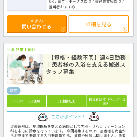
OK / 賞与・ボーナスあり / 交通費支給あり /
担当者おすすめ
この求人に
詳細を見る
問い合わせる
札幌市手稲区
【資格・経験不問】週4日勤務
｜患者様の入浴を支える搬送ス
タッフ募集
病院
初任者研修（ヘルパー2
ヘルパー・介護職
介護福祉士
級）
ここがポイント！
北都病院は、地域医療を支える病院として内科・リハビリテーション
科を中心に診療を行っています。 今回募集するのは、患者様を病室か
ら浴室まで搬送する入浴搬送員です。 資格や経験は問いません。患者