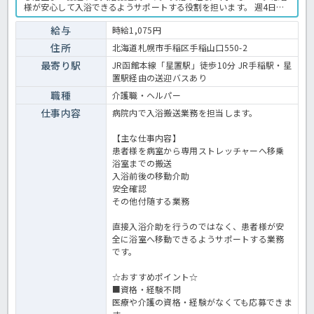
様が安心して入浴できるようサポートする役割を担います。 週4日・9
時から16時までの勤務で、土日祝休みのため、家庭やプライベートと
の両立を目指したい方にもおすすめです。 病院での入浴業務全般で
給与
時給1,075円
す。 ＜介護職 パート 病院の入浴搬送員求人＞
住所
北海道札幌市手稲区手稲山口550-2
最寄り駅
JR函館本線「星置駅」徒歩10分 JR手稲駅・星
置駅経由の送迎バスあり
職種
介護職・ヘルパー
仕事内容
病院内で入浴搬送業務を担当します。
【主な仕事内容】
患者様を病室から専用ストレッチャーへ移乗
浴室までの搬送
入浴前後の移動介助
安全確認
その他付随する業務
直接入浴介助を行うのではなく、患者様が安
全に浴室へ移動できるようサポートする業務
です。
☆おすすめポイント☆
■資格・経験不問
医療や介護の資格・経験がなくても応募できま