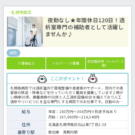
札幌市南区
夜勤なし★年間休日120日！透
析室専門の補助者として活躍し
ませんか♪
病院
初任者研修（ヘルパー2
介護福祉士
ヘルパー・介護職
級）
ここがポイント！
札幌南病院では透析室内で環境整備や患者様のサポート、院内での患
者様の移送・移乗などを行っていただく職員を募集しています♪障が
い病棟50床、療養病棟の50床と人工透析設備40台を備えており人工
透析やリハビリにを主な専門とする病院でのお仕事です。日勤のみで
病院のお仕事となるのでご家庭の事情で夜勤ができない方にもオスス
メ★さらに年間休日は120日もあるので、プライベートとの両立もし
給与
年収：243万円～304万円※別途手当あり
っかり叶う環境です♪定年は65歳なので年齢を重ねても活躍していた
月給：167,000円～214,540円
だける職場！気になる方はほっ介護までお気軽にお問い合わせくださ
い☆病院での介護業務全般です。＜介護職 正職員 病院の求人＞
住所
北海道札幌市南区石山東7丁目1-28
最寄り駅
南北線 真駒内駅