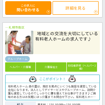
この求人に
詳細を見る
問い合わせる
札幌市南区
地域との交流を大切にしている
有料老人ホームの求人です♪
グループホーム
初任者研修（ヘルパー2
ヘルパー・介護職
介護福祉士
級）
ここがポイント！
有料老人ホーム 森の里は、南区を拠点にいくつも施設を運営している
会社になります。法人としてデイサービスやグループホーム、訪問介
護も運営しているのでしっかりと腰を据えてお仕事ができます♪ご興
味のある方はお気軽にほっ介護までお問合せ下さい。有料老人ホーム
での介護業務全般です。 ＜介護職 正職員 有料老人ホームの求人＞
給与
基本給：150,000円～150,000円