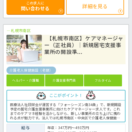
この求人に
詳細を見る
問い合わせる
札幌市南区
【札幌市南区】ケアマネージャ
ー（正社員）｜新規居宅支援事
業所の開設準...
介護老人保健施設（老健）
ヘルパー・介護職
介護支援専門員
フルタイム
ここがポイント！
医療法人社団栄会が運営する「フォーシーズン南34条」で、新規開設
予定の居宅介護支援事業所に向けたケアマネージャー求人です。これ
までのケアマネ経験を活かしながら、新しい事業所の立ち上げに携わ
れる点が魅力です。法人では札幌市南区・中央区で介護老人保健施設
を運営しており、安定した運営基盤があります。土日休みで年間休日
109日のため、仕事と生活のバランスを大切にしたい方にもおすすめ
給与
年収：347万円～493万円
です。介護支援専門員の業務全般です。〈介護支援専門員 正職員