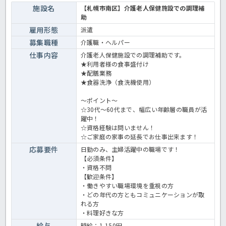
施設名
【札幌市南区】介護老人保健施設での調理補
助
雇用形態
派遣
募集職種
介護職・ヘルパー
仕事内容
介護老人保健施設での調理補助です。
★利用者様の食事盛付け
★配膳業務
★食器洗浄（食洗機使用）
～ポイント～
☆30代～60代まで、幅広い年齢層の職員が活
躍中！
☆資格経験は問いません！
☆ご家庭の家事の延長でお仕事出来ます！
応募要件
日勤のみ、主婦活躍中の職場です！
【必須条件】
・資格不問
【歓迎条件】
・働きやすい職場環境を重視の方
・どの年代の方ともコミュニケーションが取
れる方
・料理好きな方
給与
時給：1,150円