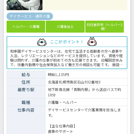
デイサービス・通所介護
初任者研修（ヘルパー2
ヘルパー・介護職
介護福祉士
級）
ここがポイント！
和幸園デイサービスセンターは、在宅で生活する高齢者の方へ食事や
入浴、レクリエーションなどのサービスを提供しています。 資格や経
験は問わず、介護の仕事が初めての方も応募できます。 日曜固定休み
で、扶養内勤務や社会保険加入など働き方の相談も可能です。 施設内
には職員用保育園があり、子育てと仕事を両立したい方にもおすすめ
です。 また、地下鉄真駒内駅から無料送迎バスを利用でき、マイカー
給与
時給1,135円
通勤にも対応しています。 ☆ご興味がありましたらほっ介護までお問
住所
北海道札幌市南区石山932番地3
合せ下さいね！デイサービスでの介護業務全般です。 ＜介護職 パー
ト デイサービスの求人＞
最寄り駅
地下鉄南北線「真駒内駅」から送迎バスで約
10分
職種
介護職・ヘルパー
仕事内容
デイサービスセンターで介護業務を担当しま
す。
【主な仕事内容】
食事のサポート