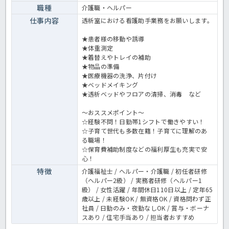
職種
介護職・ヘルパー
仕事内容
透析室における看護助手業務をお願いします。
★患者様の移動や誘導
★体重測定
★着替えやトレイの補助
★物品の準備
★医療機器の洗浄、片付け
★ベッドメイキング
★透析ベッドやフロアの清掃、消毒 など
～おススメポイント～
☆経験不問！日勤帯1シフトで働きやすい！
☆子育て世代も多数在籍！子育てに理解のあ
る職場！
☆保育費補助制度などの福利厚生も充実で安
心！
特徴
介護福祉士 / ヘルパー・介護職 / 初任者研修
（ヘルパー2級） / 実務者研修（ヘルパー1
級） / 女性活躍 / 年間休日110日以上 / 定年65
歳以上 / 未経験OK / 無資格OK / 資格問わず正
社員 / 日勤のみ・夜勤なしOK / 賞与・ボーナ
スあり / 住宅手当あり / 担当者おすすめ