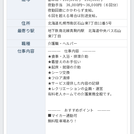
夜勤手当 36,000円～36,000円（６回分）
夜勤回数にかかわらず支給。
６回を超える場合は別途支給。
住所
北海道札幌市南区石山東7丁目11番5号
最寄り駅
地下鉄南北線真駒内駅 北海道中央バス石山
東7丁目
職種
介護職・ヘルパー
仕事内容
---------- 仕事内容 ----------
★食事・入浴・排泄介助
★着替えのお手伝い
★起床・就寝の介助
★シーツ交換
★フロア清掃
★サービス提供した内容の記録
★レクリエーションの企画・運営
有料老人ホームでの介護業務全般です。
---------- おすすめポイント ----------
■マイカー通勤可
無料駐車場あり！