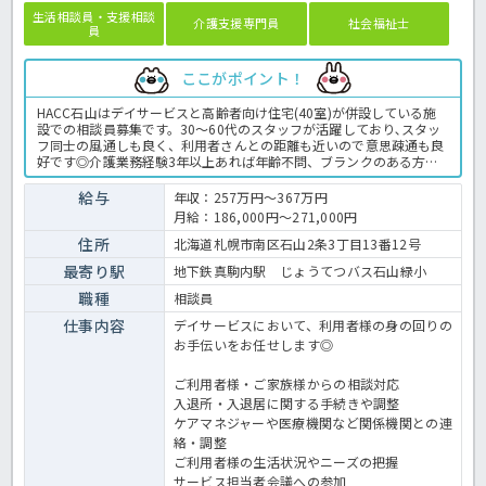
生活相談員・支援相談
介護支援専門員
社会福祉士
員
ここがポイント！
HACC石山はデイサービスと高齢者向け住宅(40室)が併設している施
設での相談員募集です。30〜60代のスタッフが活躍しており､スタッ
フ同士の風通しも良く、利用者さんとの距離も近いので意思疎通も良
好です◎介護業務経験3年以上あれば年齢不問、ブランクのある方も
ご応募いただけます。施設内もキレイで明るい雰囲気で気持ちよく働
いていただける環境ですよ☆資格や経験を活かしてお仕事してみませ
給与
年収：257万円～367万円
んか？サービス付き高齢者向け住宅での相談員業務全般です。 ＜相談
月給：186,000円～271,000円
員 正職員 サービス付き高齢者向け住宅の求人＞
住所
北海道札幌市南区石山2条3丁目13番12号
最寄り駅
地下鉄真駒内駅 じょうてつバス石山緑小
職種
相談員
仕事内容
デイサービスにおいて、利用者様の身の回りの
お手伝いをお任せします◎
ご利用者様・ご家族様からの相談対応
入退所・入退居に関する手続きや調整
ケアマネジャーや医療機関など関係機関との連
絡・調整
ご利用者様の生活状況やニーズの把握
サービス担当者会議への参加