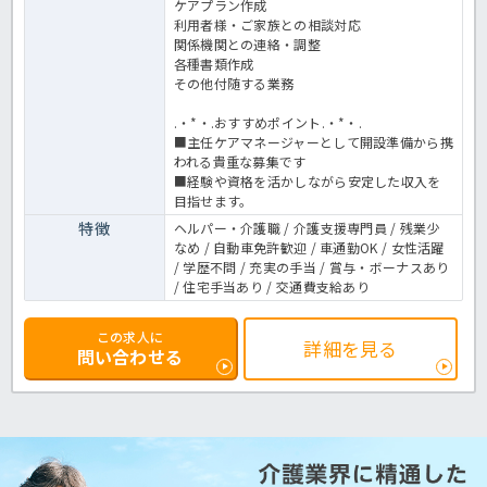
ケアプラン作成
利用者様・ご家族との相談対応
関係機関との連絡・調整
各種書類作成
その他付随する業務
.・*・.おすすめポイント.・*・.
■主任ケアマネージャーとして開設準備から携
われる貴重な募集です
■経験や資格を活かしながら安定した収入を
目指せます。
特徴
ヘルパー・介護職 / 介護支援専門員 / 残業少
なめ / 自動車免許歓迎 / 車通勤OK / 女性活躍
/ 学歴不問 / 充実の手当 / 賞与・ボーナスあり
/ 住宅手当あり / 交通費支給あり
この求人に
詳細を見る
問い合わせる