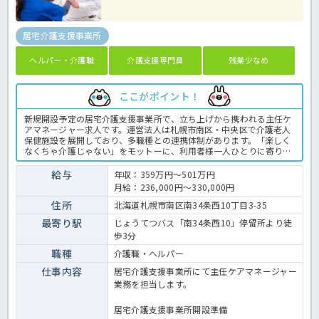
居宅介護支援事業所
ヘルパー・介護職
介護支援専門員
残業少なめ
ここがポイント！
新規開設予定の居宅介護支援事業所で、立ち上げから携われる主任ケ
アマネージャー求人です。運営法人は札幌市南区・中央区で介護老人
保健施設を展開しており、多職種との連携体制があります。「楽しく
なくちゃ介護じゃない」をモットーに、利用者様一人ひとりに寄り添
うサービスを提供しています。職場の雰囲気や仕事内容について詳し
く知りたい方は、見学やご相談からでも歓迎しています。お気軽にお
給与
年収：359万円～501万円
問い合わせください。新しい事業所づくりに興味がある方や、これま
月給：236,000円～330,000円
でのケアマネジメント経験を活かしてステップアップしたい方におす
すめです。介護支援専門員の業務全般です。〈介護支援専門員 正職
住所
北海道札幌市南区南34条西10丁目3-35
員 居宅支援事業所の求人〉
最寄り駅
じょうてつバス「南34条西10」停留所より徒
歩3分
職種
介護職・ヘルパー
仕事内容
居宅介護支援事業所にて主任ケアマネージャー
業務を担当します。
居宅介護支援事業所開設準備