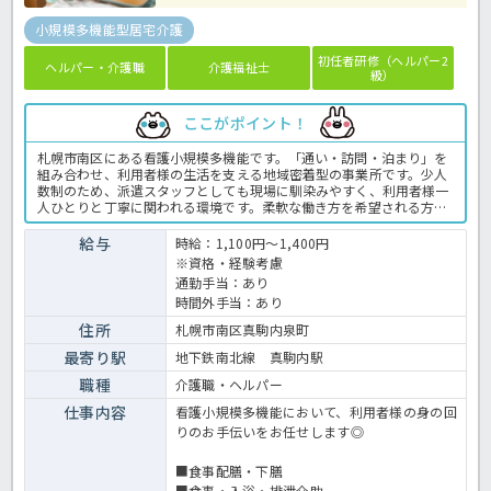
小規模多機能型居宅介護
初任者研修（ヘルパー2
ヘルパー・介護職
介護福祉士
級）
ここがポイント！
札幌市南区にある看護小規模多機能です。「通い・訪問・泊まり」を
組み合わせ、利用者様の生活を支える地域密着型の事業所です。少人
数制のため、派遣スタッフとしても現場に馴染みやすく、利用者様一
人ひとりと丁寧に関われる環境です。柔軟な働き方を希望される方
や、看護小規模施設での介護経験を活かしたい方におすすめです。稼
ぎたいけど、週3日程度しか働けない、夜勤できないなど相談可能で
給与
時給：1,100円～1,400円
すよ！少しでもご興味ある方はお気軽にほっ介護までお問合せくださ
※資格・経験考慮
い！看護小規模多機能での介護業務全般です。＜介護職 紹介予定派
通勤手当：あり
遣 看護小規模多機能の求人＞
時間外手当：あり
住所
札幌市南区真駒内泉町
最寄り駅
地下鉄南北線 真駒内駅
職種
介護職・ヘルパー
仕事内容
看護小規模多機能において、利用者様の身の回
りのお手伝いをお任せします◎
■食事配膳・下膳
■食事・入浴・排泄介助