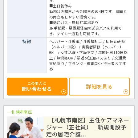
す。
■土日祝休み
勤務は火曜日から金曜日の週4日です。家庭と
の両立もしやすい環境です。
■送迎バス・無料駐車場あり
JR手稲駅・星置駅経由の送迎バスを利用で
き、マイカー通勤も可能です。
特徴
ヘルパー・介護職 / 介護福祉士 / 初任者研修
（ヘルパー2級） / 実務者研修（ヘルパー1
級） / 女性活躍 / 学歴不問 / 年間休日110日以
上 / 無資格OK / 駅近or送迎バスあり / 交通費
支給あり / ブランク・復職OK / 担当者おすす
め
この求人に
詳細を見る
問い合わせる
札幌市南区
【札幌市南区】主任ケアマネー
ジャー（正社員）｜新規開設予
定の居宅介護...