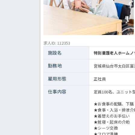
※画像はイメージです。
求人ID: 112353
施設名
特別養護老人ホームノ
勤務地
宮城県仙台市太白区富沢
雇用形態
正社員
仕事内容
定員100名、ユニッ
★お食事の配膳、下膳
★食事・入浴・排泄介
★着替えのお手伝い
★就寝・起床の介助
★シーツ交換
★フロア清掃