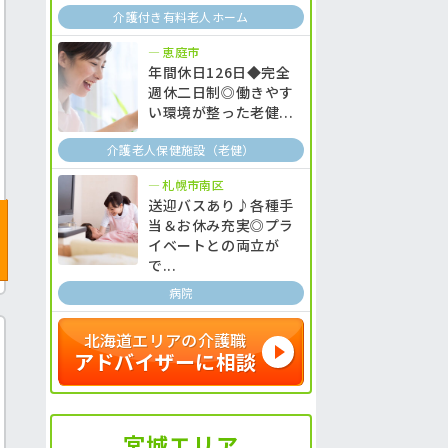
介護付き有料老人ホーム
恵庭市
年間休日126日◆完全
週休二日制◎働きやす
い環境が整った老健...
介護老人保健施設（老健）
札幌市南区
送迎バスあり♪各種手
当＆お休み充実◎プラ
イベートとの両立が
で...
病院
北海道エリアの介護職
アドバイザーに相談
宮城エリア