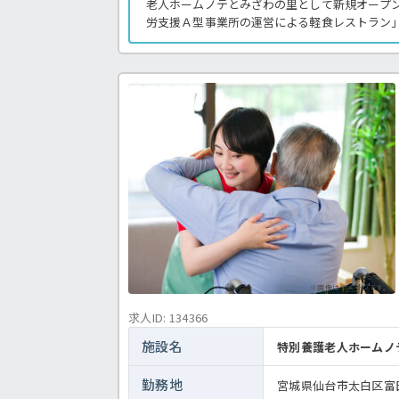
老人ホームノテとみざわの里として新規オープ
労支援Ａ型事業所の運営による軽食レストラン
制度が充実しており、ご経験者もスキルアップ
国に展開する法人のため、昇給・賞与制度や育
備で長く働ける環境に定評があります◎気にな
わせください。特養での介護業務全般です。
＜介護職 正職員 特養の求人＞
※画像はイメージです。
求人ID: 134366
施設名
特別養護老人ホームノ
勤務地
宮城県仙台市太白区富