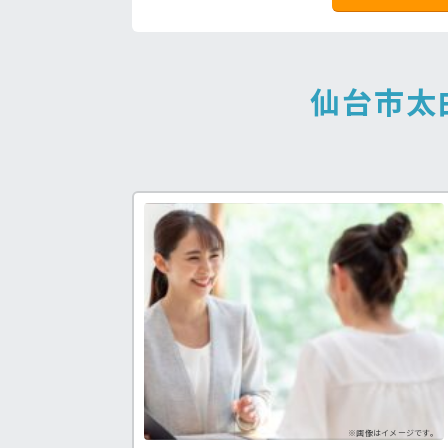
仙台市太
福祉士求人♪
病院の好条件求人！
処
う求人が見つかる！
看護助手の経験を積みたい方も！
手
※画像はイメージです。