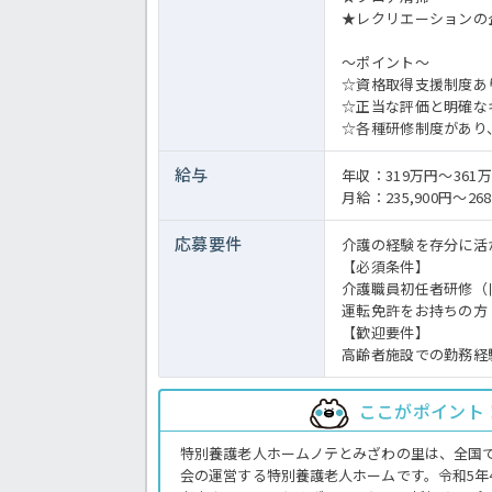
★レクリエーションの
～ポイント～
☆資格取得支援制度あ
☆正当な評価と明確な
☆各種研修制度があり
給与
年収：319万円～36
月給：235,900円～268
応募要件
介護の経験を存分に活
【必須条件】
介護職員初任者研修（
運転免許をお持ちの方
【歓迎要件】
高齢者施設での勤務経
ここがポイント
特別養護老人ホームノテとみざわの里は、全国
会の運営する特別養護老人ホームです。令和5年4