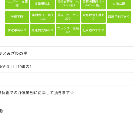
ヘルパー・介護
初任者研修（ヘ
実務者研修（ヘ
介護福祉士
女性活躍
職
ルパー2級）
ルパー1級）
年間休日110日
賞与・ボーナス
資格取得支援あ
学歴不問
再雇用制度あり
以上
あり
り
ブランク・復職
住宅手当あり
交通費支給あり
担当者おすすめ
OK
テとみざわの里
西3丁目10番の1
ト型特養での介護業務に従事して頂きます☆
助