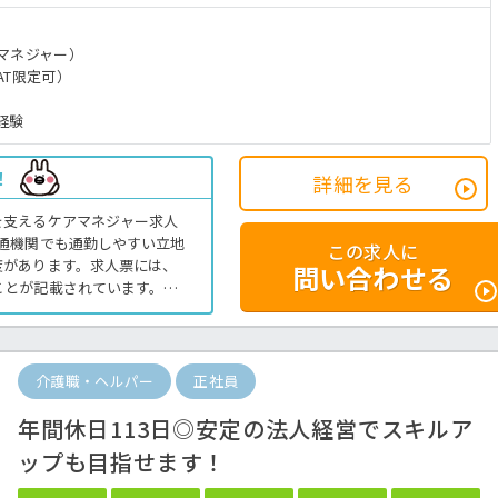
マネジャー）
AT限定可）
経験
！
詳細を見る
を支えるケアマネジャー求人
通機関でも通勤しやすい立地
この求人に
度があります。求人票には、
問い合わせる
ことが記載されています。東
事業を展開する法人で働けま
介護職・ヘルパー
正社員
年間休日113日◎安定の法人経営でスキルア
ップも目指せます！