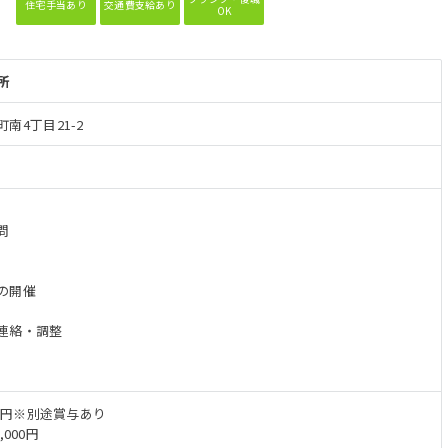
住宅手当あり
交通費支給あり
OK
所
南4丁目21-2
】
問
の開催
連絡・調整
2万円※別途賞与あり
,000円