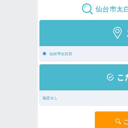
仙台市太
仙台市太白区
こ
指定なし