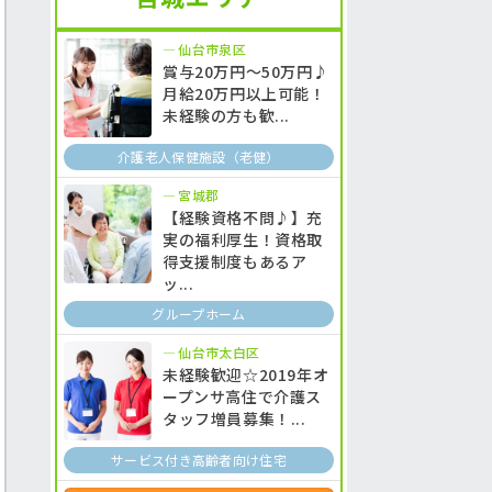
仙台市泉区
賞与20万円～50万円♪
月給20万円以上可能！
未経験の方も歓...
介護老人保健施設（老健）
宮城郡
【経験資格不問♪】充
実の福利厚生！資格取
得支援制度もあるア
ッ...
グループホーム
仙台市太白区
未経験歓迎☆2019年オ
ープンサ高住で介護ス
タッフ増員募集！...
サービス付き高齢者向け住宅