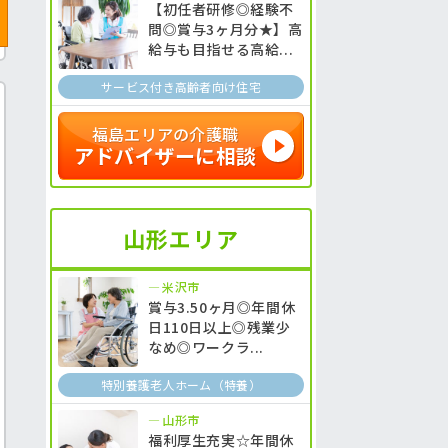
【初任者研修◎経験不
問◎賞与3ヶ月分★】高
給与も目指せる高給...
サービス付き高齢者向け住宅
福島エリアの介護職
アドバイザーに相談
山形エリア
米沢市
賞与3.50ヶ月◎年間休
日110日以上◎残業少
なめ◎ワークラ...
特別養護老人ホーム（特養）
山形市
福利厚生充実☆年間休