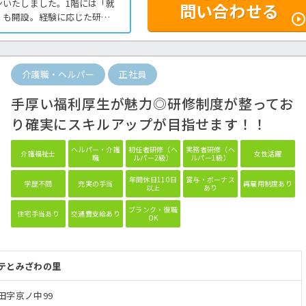
ンいたしました。1階には「就
問い合わせる
」も開設。経験に応じた研修
や資格取得を目指せます！全
児、介護、看護休業制度も完
る方はほっ介護までお問い合
介護職・ヘルパー
正社員
手厚い福利厚生が魅力◎研修制度が整ってお
り確実にスキルアップが目指せます！！
ヘルパー・介護
初任者研修（ヘ
実務者研修（ヘ
介護福祉士
女性活躍
職
ルパー2級）
ルパー1級）
年間休日110日
賞与・ボーナス
学歴不問
充実の手当
再雇用制度あり
以上
あり
ブランク・復職
住宅手当あり
交通費支給あり
OK
テとみざわの里
田字京ノ中99