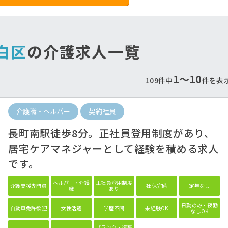
白区
の介護求人一覧
1〜10
109件中
件を表
介護職・ヘルパー
契約社員
遇改善手当しっかり支
最寄り駅から徒歩通勤
給！
♪
長町南駅徒歩8分。正社員登用制度があり、
当も重視したいあなたにオススメ♪
公共交通機関で通勤のあなたへ
居宅ケアマネジャーとして経験を積める求人
です。
ヘルパー・介護
正社員登用制度
介護支援専門員
社保完備
定年なし
職
あり
日勤のみ・夜勤
自動車免許歓迎
女性活躍
学歴不問
未経験OK
なしOK
ブランク・復職