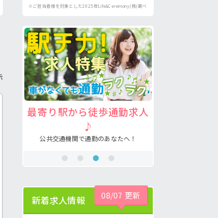
※ご担当者様を対象とした2025年Life&Ceremony(株)調べ
示
求人
注目の介護福祉士求人♪
病院の好
あなたの希望が叶う求人が見つかる！
看護助手の経験
！
08/07 更新
新着求人情報