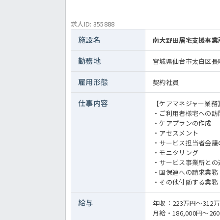
求人ID: 355888
施設名
南大野田居宅支援事業
勤務地
宮城県仙台市太白区長町
雇用形態
契約社員
仕事内容
【ケアマネジャー業務
・ご利用者様宅への訪
・ケアプランの作成
・アセスメント
・サービス担当者会議
・モニタリング
・サービス事業所との
・国保連への請求業務
・その他付随する業務
給与
年収：223万円～31
月給・186,000円～260