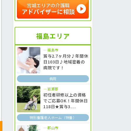
宮城エリアの介護職
アドバイザーに相談
福島エリア
福島市
賞与2.7ヶ月分♪年間休
日103日♪地域密着の
病院です！
病院
岩瀬郡
初任者研修以上の資格
でご応募OK！年間休日
118日★賞与3....
特別養護老人ホーム（特養）
郡山市