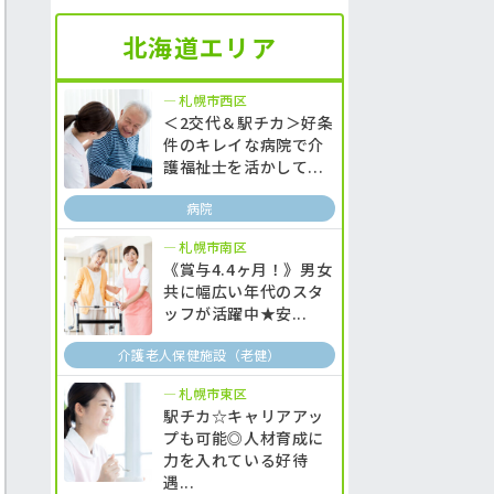
北海道エリア
札幌市西区
＜2交代＆駅チカ＞好条
件のキレイな病院で介
護福祉士を活かして...
病院
札幌市南区
《賞与4.4ヶ月！》男女
共に幅広い年代のスタ
ッフが活躍中★安...
介護老人保健施設（老健）
札幌市東区
駅チカ☆キャリアアッ
プも可能◎人材育成に
力を入れている好待
遇...