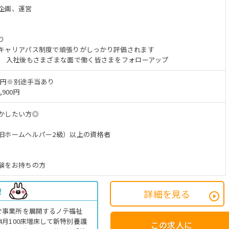
企画、運営
り
キャリアパス制度で頑張りがしっかり評価されます
、 入社後もさまざまな面で働く皆さまをフォローアップ
1万円※別途手当あり
,900円
かしたい方◎
旧ホームヘルパー2級）以上の資格者
験をお持ちの方
！
詳細を見る
で事業所を展開するノテ福祉
月100床増床して新特別養護
この求人に