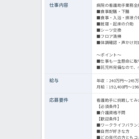
仕事内容
病院の看護助手業務全
■食事配膳・下膳
■食事・入浴・排泄介
■就寝・起床の介助
■シーツ交換
■フロア清掃
■体調確認・声かけ対
～ポイント～
■仕事も一生懸命に取
■託児所完備なので、
給与
年収：240万円～245
月給：192,400円～196
応募要件
看護助手に挑戦してみ
【必須条件】
■介護資格不問
【歓迎条件】
■ワークライフバラン
■自然が好きな方
■どの年代の方ともコ