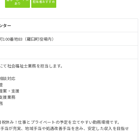
担当者おすすめ
あり
ンター
100番地83（羅臼町役場内）
にて社会福祉士業務を担当します。
相談対応
整
提案・支援
支援業務
務
土日祝休み！仕事とプライベートの予定を立てやすい勤務環境です。
各種手当が充実、地域手当や処遇改善手当を含み、安定した収入を目指せ