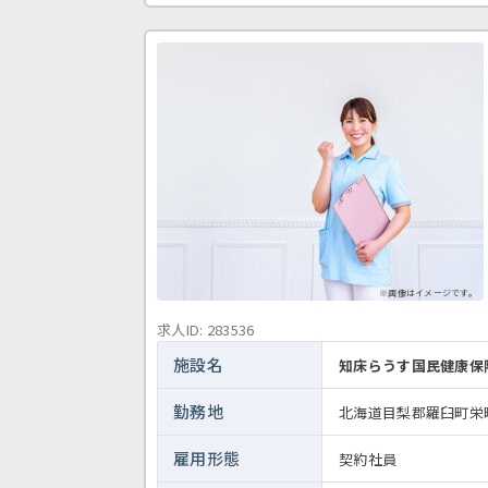
士 正職員 地域包括支援センターの求人〉
※画像はイメージです。
求人ID: 283536
施設名
知床らうす国民健康保
勤務地
北海道目梨郡羅臼町栄町
雇用形態
契約社員