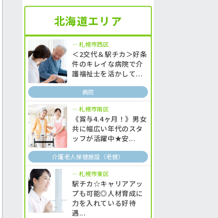
北海道エリア
札幌市西区
＜2交代＆駅チカ＞好条
件のキレイな病院で介
護福祉士を活かして...
病院
札幌市南区
《賞与4.4ヶ月！》男女
共に幅広い年代のスタ
ッフが活躍中★安...
介護老人保健施設（老健）
札幌市東区
駅チカ☆キャリアアッ
プも可能◎人材育成に
力を入れている好待
遇...