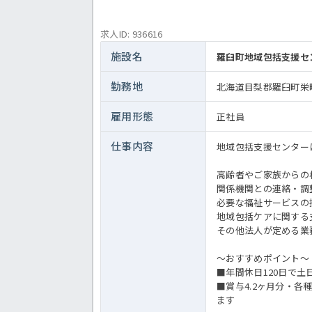
求人ID: 936616
施設名
羅臼町地域包括支援セ
勤務地
北海道目梨郡羅臼町栄町
雇用形態
正社員
仕事内容
地域包括支援センター
高齢者やご家族からの
関係機関との連絡・調
必要な福祉サービスの
地域包括ケアに関する
その他法人が定める業
～おすすめポイント～
■年間休日120日で
■賞与4.2ヶ月分・
ます