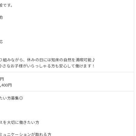
般です。
助
応
り組みながら、休みの日には知床の自然を満喫可能♪
小さなお子様がいらっしゃる方も安心して働けます！
万円
,400円
たい方募集◎
スを大切に働きたい方
ミュニケーションが取れる方