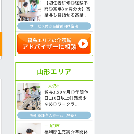
【初任者研修◎経験不
問◎賞与3ヶ月分★】高
給与も目指せる高給...
サービス付き高齢者向け住宅
福島エリアの介護職
アドバイザーに相談
山形エリア
米沢市
賞与3.50ヶ月◎年間休
日110日以上◎残業少
なめ◎ワークラ...
特別養護老人ホーム（特養）
山形市
福利厚生充実☆年間休