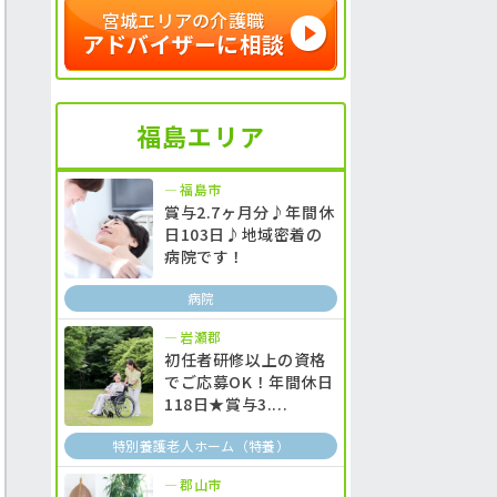
宮城エリアの介護職
アドバイザーに相談
福島エリア
福島市
賞与2.7ヶ月分♪年間休
日103日♪地域密着の
病院です！
病院
岩瀬郡
初任者研修以上の資格
でご応募OK！年間休日
118日★賞与3....
特別養護老人ホーム（特養）
郡山市