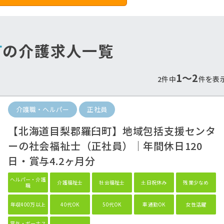
町
の介護求人一覧
1〜2
2件中
件を表
介護職・ヘルパー
正社員
遇改善手当しっかり支
最寄り駅から徒歩通勤
給！
♪
【北海道目梨郡羅臼町】地域包括支援センタ
当も重視したいあなたにオススメ♪
公共交通機関で通勤のあなたへ
ーの社会福祉士（正社員）｜年間休日120
日・賞与4.2ヶ月分
ヘルパー・介護
介護福祉士
社会福祉士
土日祝休み
残業少なめ
職
年収400万以上
40代OK
50代OK
車通勤OK
女性活躍
賞与・ボーナス