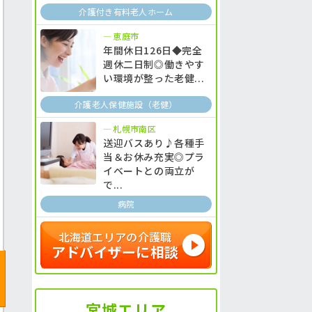
介護付き有料老人ホーム
恵庭市
年間休日126日◆完全
週休二日制◎働きやす
い環境が整った老健...
介護老人保健施設（老健）
札幌市南区
送迎バスあり♪各種手
当＆お休み充実◎プラ
イベートとの両立が
で...
病院
北海道エリアの介護職
アドバイザーに相談
宮城エリア