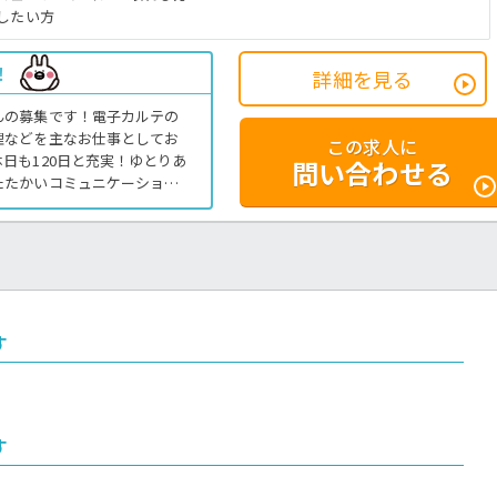
したい方
！
詳細を見る
んの募集です！電子カルテの
理などを主なお仕事としてお
この求人に
日も120日と充実！ゆとりあ
問い合わせる
たたかいコミュニケーション
の資格をお持ちの方優遇で
病院での看護助手業務全般で
す
す