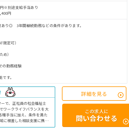
4万円※別途支給手当あり
,400円
制度あり◎ 3年間継続勤務などの条件があります。
AT限定可）
のため）
での勤務経験
能です。
！
詳細を見る
ターで、正社員の社会福祉士
みでワークライフバランスを大
この求人に
や各種手当に加え、条件を満た
問い合わせる
地域に根差した相談支援に携わ
の業務全般です。〈社会福祉