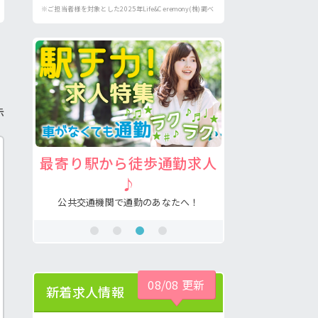
※ご担当者様を対象とした2025年Life&Ceremony(株)調べ
示
求人
注目の介護福祉士求人♪
病院の好
あなたの希望が叶う求人が見つかる！
看護助手の経験
！
08/08 更新
新着求人情報