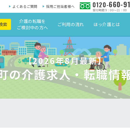
660-9
0120-
よくあるご質問
採用ご担当者様へ
受付時間 9：00～21：00
介護の転職を
検索
ご利用の流れ
ほっ介護とは
ご検討中の方へ
【2026年8月最新】
町の介護求人・転職情