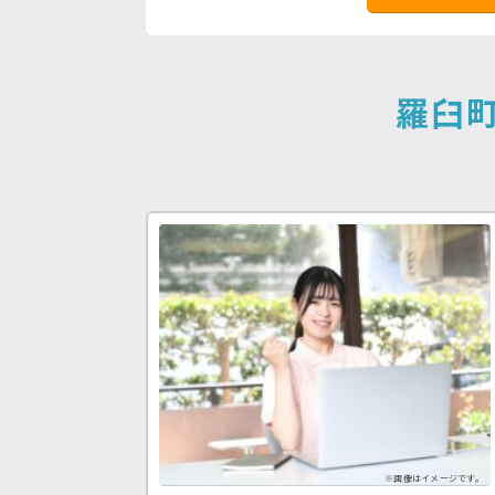
羅臼
福祉士求人♪
病院の好条件求人！
処
う求人が見つかる！
看護助手の経験を積みたい方も！
手
※画像はイメージです。