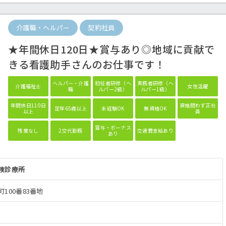
介護職・ヘルパー
契約社員
★年間休日120日★賞与あり◎地域に貢献で
きる看護助手さんのお仕事です！
ヘルパー・介護
初任者研修（ヘ
実務者研修（ヘ
介護福祉士
女性活躍
職
ルパー2級）
ルパー1級）
年間休日110日
資格問わず正社
定年65歳以上
未経験OK
無資格OK
以上
員
賞与・ボーナス
残業なし
2交代勤務
交通費支給あり
あり
険診療所
100番83番地