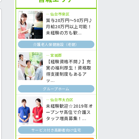
仙台市泉区
賞与20万円～50万円♪
月給20万円以上可能！
未経験の方も歓...
介護老人保健施設（老健）
宮城郡
【経験資格不問♪】充
実の福利厚生！資格取
得支援制度もあるア
ッ...
グループホーム
仙台市太白区
未経験歓迎☆2019年オ
ープンサ高住で介護ス
タッフ増員募集！...
サービス付き高齢者向け住宅