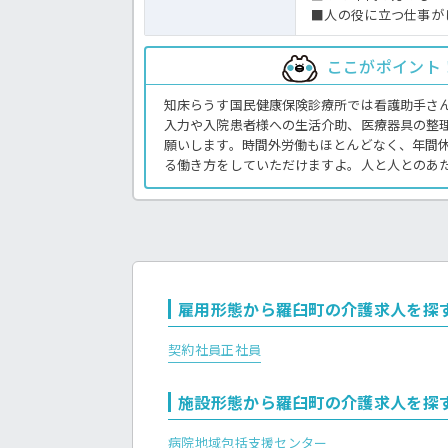
■人の役に立つ仕事が
ここがポイント
知床らうす国民健康保険診療所では看護助手さ
入力や入院患者様への生活介助、医療器具の整
願いします。時間外労働もほとんどなく、年間休
る働き方をしていただけますよ。人と人とのあ
を大切にしている診療所です。初任者研修以上
す！地域のみなさまの健康に貢献しませんか？
す。＜看護助手 契約職員 病院の求人＞
雇用形態から羅臼町の介護求人を探
契約社員
正社員
施設形態から羅臼町の介護求人を探
病院
地域包括支援センター