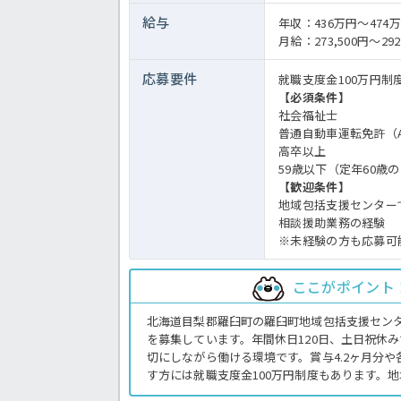
給与
年収：436万円～47
月給：273,500円～292
応募要件
就職支度金100万円
【必須条件】
社会福祉士
普通自動車運転免許（
高卒以上
59歳以下（定年60歳
【歓迎条件】
地域包括支援センター
相談援助業務の経験
※未経験の方も応募可
ここがポイント
北海道目梨郡羅臼町の羅臼町地域包括支援セン
を募集しています。年間休日120日、土日祝休
切にしながら働ける環境です。賞与4.2ヶ月分
す方には就職支度金100万円制度もあります。
りたい方は、ぜひご応募ください。社会福祉士