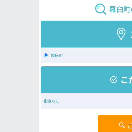
羅臼町
羅臼町
こ
指定なし