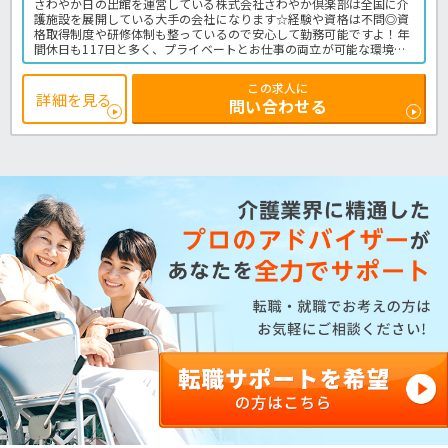
さわやか日の出館を運営している株式会社さわやか倶楽部は全国に介
護施設を展開している大手の会社になります☆経験や資格は不問◎資
格取得制度や研修体制も整っているので安心して勤務可能ですよ！年
間休日も117日と多く、プライベートとお仕事の両立が可能な環境に
なります☆定年が65歳で長く勤務することも可能で、65歳以降も条件
面は変わらずに働けるので安心の職場です〇求人が気になる方は是非
この求人に
ほっ介護までお問い合わせください！有料老人ホームでの介護業務全
詳細を見る
問い合わせる
般です。＜介護職 正職員 有料老人ホームの求人＞