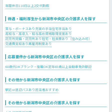
年間休日110日以上
2交代勤務
待遇・福利厚生から新潟市中央区の介護求人を探す
賞与・ボーナスあり
充実の手当
住宅手当あり
高給与・高収入・給与高め
資格取得支援あり
託児所完備・託児所あり
社宅・社員寮あり（住み込み可）
交通費支給あり
再雇用制度あり
応募要件から新潟市中央区の介護求人を探す
60歳代OK
ブランク・復職OK
定年65歳以上
自動車免許歓迎
その他から新潟市中央区の介護求人を探す
駅近or送迎バスあり
担当者おすすめ
その他から新潟市中央区の介護求人を探す