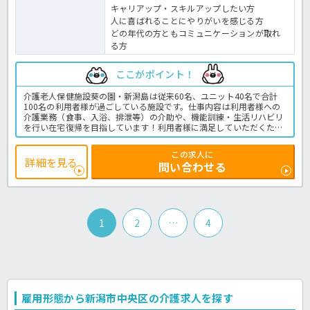
キャリアップ・スキルアップしたい方
人に喜ばれることにやりがいを感じる方
どの年代の方ともコミュニケーションが取れ
る方
ここがポイント！
介護老人保健施設葵の園・新潟島は従来60名、ユニット40名で合計
100名の利用者様が過ごしている施設です。仕事内容は利用者様への
介護業務（食事、入浴、排泄等）の介助や、機能訓練・生活リハビリ
を行い在宅復帰を目指しています！利用者様に満足していただくた
め、明るく元気な対応でチームワークを大切にしています♪年間115
日のお休みがあるので、お身体に無理なく働くことができますよ◎退
この求人に
職金制度や育休実績などの福利厚生も整っています！老健での実務経
詳細を見る
問い合わせる
験が無くても応募可能なので、給与UPを希望の方はほっ介護までお気
軽にお問い合わせください♪老健での介護業務全般です。
＜介護職 正職員 老健の求人＞
1
2
…
4
雇用形態から新潟市中央区の介護求人を探す