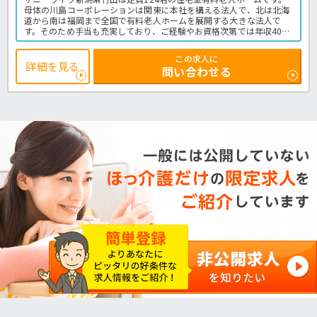
母体の川島コーポレーションは関東に本社を構える法人で、北は北海
道から南は福岡まで全国で有料老人ホームを展開する大きな法人で
す。そのため手当も充実しており、ご経験やお資格次第では年収400
万円からのスタートも可能です◎仕事内容としては、施設内で生活す
る入居者様の入浴介助や食事介助、排泄介助などの日常生活のお手伝
この求人に
いや、レクリエーションの企画運営などをお願いします。介護の経験
詳細を見る
問い合わせる
が浅い方や未経験の方には、ベテランのスタッフが丁寧に実務指導を
行っていただけるので安心してお仕事をスタートできますよ♪興味の
ある方はほっ介護までお問い合わせください。有料老人ホームでの介
護業務全般です。
＜介護職 正職員 有料老人ホームの求人＞