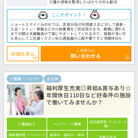
介護の資格を取得したばかりの方も歓迎
ここがポイント！
ショートステイぐみの木では、定員30名の利用者さまに対して食事・
入浴・トイレ・移動などの介助業務をご担当頂きます。業務に慣れる
までの間は先輩職員が丁寧にサポートしてくれるので、経験が浅い方
も安心してご応募くださいね◎通勤面の心配不要です♪年間休日も充
実していますのでワークライフバランス重視の方にもおすすめ！資格
取得費用は法人が全額負担しますので、これから介護を始めていきた
この求人に
いという無資格・未経験の方も働きながら資格取得ができるのがポイ
詳細を見る
問い合わせる
ント☆この求人が気になった方は、是非ほっ介護までお問合せ下さい
ね☆ショートステイでの業務全般です。
＜介護職 正社員 ショートステイの求人＞
介護職・ヘルパー
正社員
福利厚生充実◎昇給&賞与あり☆
年間休日110日など好条件の施設
で働いてみませんか？
初任者研修（ヘルパー2
介護福祉士
ヘルパー・介護職
級）
実務者研修（ヘルパー1
高給与・高収入・給与
充実の手当