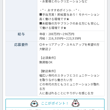
・お客様とのレクリエーションなど
・*・.おすすめポイント.・*・.
■手当充実！昇給賞与あり！モチベーション
高く働ける環境です★
■未経験の方やブランクのある方にも安心し
て働ける環境です★
給与
年収：288万円～296万円
月給：216,939円～223,939円
応募要件
◎キャリアアップ・スキルアップを希望の方
大歓迎♪
【必須条件】
無資格OK
【歓迎条件】
幅広い年代のスタッフとコミュニケーション
を取りながら働きたい方
どの年代の方ともコミュニケーションが取れ
る方
人に喜ばれることにやりがいを感じる方
ここがポイント！