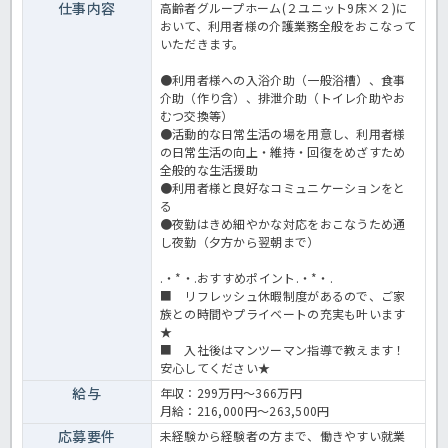
仕事内容
高齢者グループホーム(２ユニット9床×２)に
おいて、利用者様の介護業務全般をおこなって
いただきます。
●利用者様への入浴介助（一般浴槽）、食事
介助（作り含）、排泄介助（トイレ介助やお
むつ交換等）
●活動的な日常生活の場を用意し、利用者様
の日常生活の向上・維持・回復をめざすため
全般的な生活援助
●利用者様と良好なコミュニケーションをと
る
●夜勤はきめ細やかな対応をおこなうため通
し夜勤（夕方から翌朝まで）
.・*・.おすすめポイント.・*・.
■ リフレッシュ休暇制度があるので、ご家
族との時間やプライベートの充実も叶います
★
■ 入社後はマンツーマン指導で教えます！
安心してください★
給与
年収：299万円～366万円
月給：216,000円～263,500円
応募要件
未経験から経験者の方まで、働きやすい就業