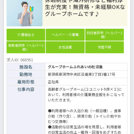
生が充実！無資格・未経験OKな
グループホームです♪
初任者研修（ヘルパー2
介護福祉士
ヘルパー・介護職
級）
実務者研修（ヘルパー1
女性活躍
学歴不問
級）
求人ID: 068951
施設名
グループホームふれあいの杜沼垂
勤務地
新潟県新潟市中央区沼垂東3丁目3番17号
雇用形態
正社員
仕事内容
高齢者グループホーム(２ユニット9床×２)に
おいて、利用者様の介護業務全般をおこなって
いただきます。
●利用者様への入浴介助（一般浴槽）、食事
介助（作り含）、排泄介助（トイレ介助やお
むつ交換等）
●活動的な日常生活の場を用意し、利用者様
の日常生活の向上・維持・回復をめざすため