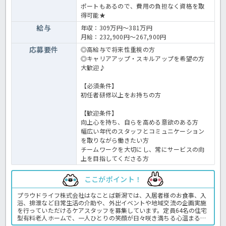
ポートもあるので、費用の負担なく資格を取
得可能★
給与
年収：309万円～381万円
月給：232,900円～267,900円
応募要件
◎高給与で将来性重視の方
◎キャリアアップ・スキルアップを希望の方
大歓迎♪
【必須条件】
初任者研修以上をお持ちの方
【歓迎条件】
向上心を持ち、自らを高める意欲のある方
幅広い年代のスタッフとコミュニケーション
を取りながら働きたい方
チームワークを大切にし、常にサービスの向
上を目指してくださる方
ここがポイント！
プラウドライフ株式会社はなことば新潟では、入居者様のお食事、入
浴、排泄など日常生活の介助や、外出イベントや地域交流の企画実施
を行っていただけるケアスタッフを募集しています。定員64名の住宅
型有料老人ホームで、一人ひとりの笑顔が日々咲き満ちる心温まるホ
ームづくりを心掛けています◎同社はソニーライフケアグループの一