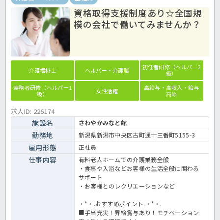
資格取得支援制度あり☆全国規
模の会社で働いてみませんか？
初任者研修（ヘルパー2
介護福祉士
ヘルパー・介護職
級）
実務者研修（ヘルパー1
高給与・高収入・給与
女性活躍
級）
高め
求人ID: 226174
施設名
さわやかみなと館
勤務地
新潟県新潟市中央区古町通十三番町5155-3
雇用形態
正社員
仕事内容
有料老人ホームでの介護業務全般
・食事や入浴などお客様の生活全般に関わる
サポート
・お客様とのレクリエーションなど
・*・.おすすめポイント.・*・.
■手当充実！昇給賞与あり！モチベーション