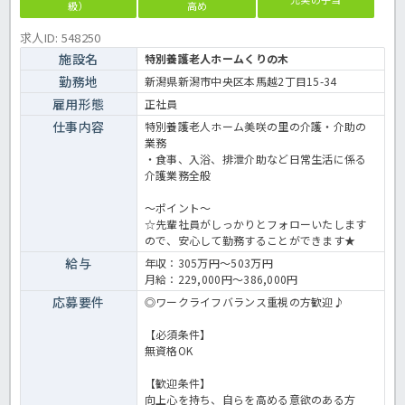
級）
高め
求人ID: 548250
施設名
特別養護老人ホームくりの木
勤務地
新潟県新潟市中央区本馬越2丁目15-34
雇用形態
正社員
仕事内容
特別養護老人ホーム美咲の里の介護・介助の
業務
・食事、入浴、排泄介助など日常生活に係る
介護業務全般
～ポイント～
☆先輩社員がしっかりとフォローいたします
ので、安心して勤務することができます★
給与
年収：305万円～503万円
月給：229,000円～386,000円
応募要件
◎ワークライフバランス重視の方歓迎♪
【必須条件】
無資格OK
【歓迎条件】
向上心を持ち、自らを高める意欲のある方