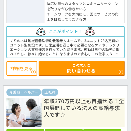
幅広い年代のスタッフとコミュニケーション
を取りながら働きたい方
チームワークを大切にし、常にサービスの向
上を目指してくださる方
ここがポイント！
くりの木は地域密着型特別養護老人ホームで、3ユニット29名定員の
ユニット型施設です。日常生活を送る中で必要となるケアや、レクリ
エーションの実施運営を行っていただきます。夜勤は日中の勤務に慣
れてから、徐々に始めることになりますので安心してお仕事スタート
ができます♪また、法人では「新潟県ハッピー・パートナー企業」と
して、仕事と家庭が両立できる職場づくりに取り組んでいるので、お
この求人に
仕事もプライベートも大切にしたいと考えている方にもオススメ！詳
詳細を見る
問い合わせる
しい詳細はほっ介護までお問い合わせください。ユニット型特養での
介護業務全般です。
＜介護職 正職員 特養の求人＞
介護職・ヘルパー
正社員
年収370万円以上も目指せる！全
国展開している法人の高給与求
人です☆