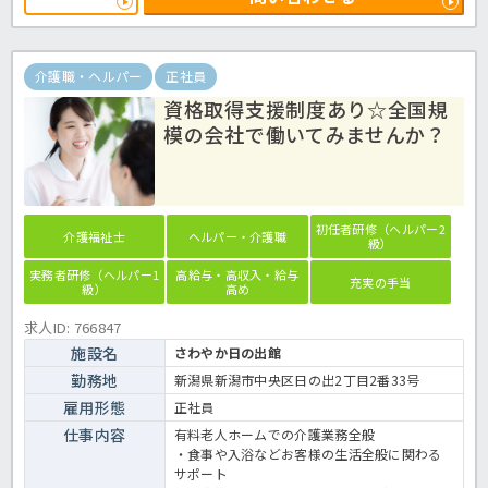
介護職・ヘルパー
正社員
資格取得支援制度あり☆全国規
模の会社で働いてみませんか？
初任者研修（ヘルパー2
介護福祉士
ヘルパー・介護職
級）
実務者研修（ヘルパー1
高給与・高収入・給与
充実の手当
級）
高め
求人ID: 766847
施設名
さわやか日の出館
勤務地
新潟県新潟市中央区日の出2丁目2番33号
雇用形態
正社員
仕事内容
有料老人ホームでの介護業務全般
・食事や入浴などお客様の生活全般に関わる
サポート