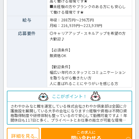
高く働ける環境です★
■未経験の方やブランクのある方にも安心し
て働ける環境です★
給与
年収：288万円～296万円
月給：216,939円～223,939円
応募要件
◎キャリアアップ・スキルアップを希望の方
大歓迎♪
【必須条件】
無資格OK
【歓迎条件】
幅広い年代のスタッフとコミュニケーション
を取りながら働きたい方
人に喜ばれることにやりがいを感じる方
ここがポイント！
さわやかみなと館を運営している株式会社さわやか倶楽部は全国に介
護施設を展開している大手の会社になります☆経験や資格は不問◎資
格取得制度や研修体制も整っているので安心して勤務可能ですよ！年
間休日も117日と多く、プライベートとお仕事の両立が可能な環境に
なります☆定年が65歳で長く勤務することも可能で、65歳以降も条件
面は変わらずに働けるので安心の職場です〇求人が気になる方は是非
この求人に
ほっ介護までお問い合わせください！有料老人ホームでの介護業務全
詳細を見る
問い合わせる
般です。＜介護職 正職員 有料老人ホームの求人＞