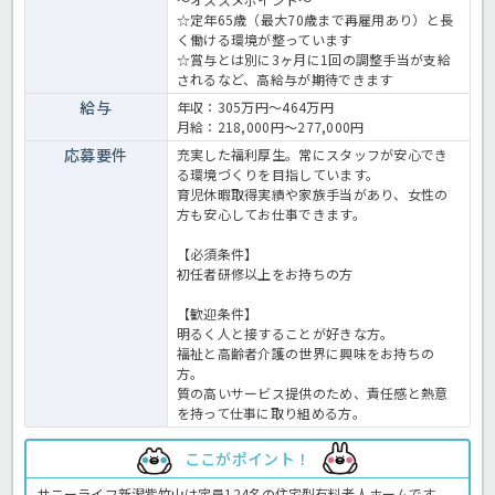
☆定年65歳（最大70歳まで再雇用あり）と長
く働ける環境が整っています
☆賞与とは別に3ヶ月に1回の調整手当が支給
されるなど、高給与が期待できます
給与
年収：305万円～464万円
月給：218,000円～277,000円
応募要件
充実した福利厚生。常にスタッフが安心でき
る環境づくりを目指しています。
育児休暇取得実績や家族手当があり、女性の
方も安心してお仕事できます。
【必須条件】
初任者研修以上をお持ちの方
【歓迎条件】
明るく人と接することが好きな方。
福祉と高齢者介護の世界に興味をお持ちの
方。
質の高いサービス提供のため、責任感と熱意
を持って仕事に取り組める方。
ここがポイント！
サニーライフ新潟紫竹山は定員124名の住宅型有料老人ホームです。