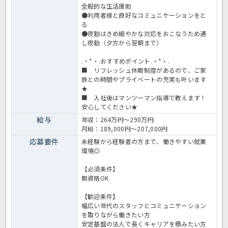
全般的な生活援助
●利用者様と良好なコミュニケーションをと
る
●夜勤はきめ細やかな対応をおこなうため通
し夜勤（夕方から翌朝まで）
.・*・.おすすめポイント.・*・.
■ リフレッシュ休暇制度があるので、ご家
族との時間やプライベートの充実も叶います
★
■ 入社後はマンツーマン指導で教えます！
安心してください★
給与
年収：264万円～290万円
月給：189,000円～207,000円
応募要件
未経験から経験者の方まで、働きやすい就業
環境◎
【必須条件】
無資格OK
【歓迎条件】
幅広い年代のスタッフとコミュニケーション
を取りながら働きたい方
安定基盤の法人で長くキャリアを積みたい方