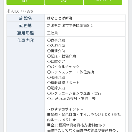
級）
高め
求人ID: 777876
施設名
はなことば新潟
勤務地
新潟県新潟市中央区湖南5-2
雇用形態
正社員
仕事内容
〇食事介助
〇入浴介助
〇排泄介助
〇起床・就寝介助
〇口腔ケア
〇バイタルチェック
〇トランスファー・体位変換
〇服薬介助
〇機能訓練サポート
〇記録入力
〇レクリエーションの企画・実行
〇LifeFocusの検討・実行 等
～おすすめポイント～
■髪型・髪色自由・ネイルやひげもOK（※社
内ルールあり）★
■全15種類の資格資格支援制度あり
受講料だけでなく受講中の賃金や交通費のサ