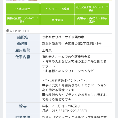
初任者研修（ヘルパー2
介護福祉士
ヘルパー・介護職
級）
実務者研修（ヘルパー1
高給与・高収入・給与
女性活躍
級）
高め
求人ID: 840801
施設名
さわやかリバーサイド栗の木
勤務地
新潟県新潟市中央区日の出2丁目2番43号
雇用形態
正社員
仕事内容
有料老人ホームでの介護業務全般
・食事や入浴などお客様の生活全般に関わる
サポート
・お客様とのレクリエーションなど
・*・.おすすめポイント.・*・.
■手当充実！昇給賞与あり！モチベーション
高く働ける環境です★
■未経験の方やブランクのある方にも安心し
て働ける環境です★
給与
年収：288万円～296万円
月給：216,939円～223,939円
応募要件
◎キャリアアップ・スキルアップを希望の方