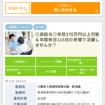
員で安定基盤も魅力♪退職金制度や退職金共済、リロクラブの加入な
この求人に
ど福利厚生がとても充実しているため、安心して長期就業ができると
詳細を見る
問い合わせる
思います！年間休日が115日もあるので、プライベートも大切にご勤
務いただけますし、頑張り次第では年収350万円以上を目指せるな
ど、オンオフを切り替えながら働けます☆ご興味ございましたら、是
非ほっ介護までお問合せ下さい！有料老人ホームでの介護業務全般で
す。
介護職・ヘルパー
正社員
＜介護職 正社員 有料老人ホームの求人＞
◎高給与◎年収370万円以上可能
＆年間休日115日の老健で活躍し
ませんか？
初任者研修（ヘルパー2
介護福祉士
ヘルパー・介護職
級）
実務者研修（ヘルパー1
高給与・高収入・給与
女性活躍
級）
高め
求人ID: 644222
施設名
介護老人保健施設葵の園・新潟島
勤務地
新潟県新潟市中央区柳島町3丁目18番地7
雇用形態
正社員
仕事内容
利用者様の身の回りのお手伝いをお任せしま