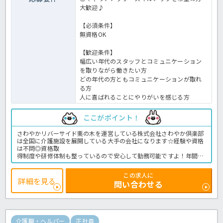
大歓迎♪
【必須条件】
無資格OK
【歓迎条件】
幅広い年代のスタッフとコミュニケーション
を取りながら働きたい方
どの年代の方ともコミュニケーションが取れ
る方
人に喜ばれることにやりがいを感じる方
ここがポイント！
さわやかリバーサイド栗の木を運営している株式会社さわやか倶楽部
は全国に介護施設を展開している大手の会社になります☆経験や資格
は不問◎資格取
得制度や研修体制も整っているので安心して勤務可能ですよ！年間休
日も117日と多く、プライベートとお仕事の両立が可能な環境になり
ます☆定年が65歳で長く勤務することも可能で、65歳以降も条件面は
この求人に
変わらずに働けるので安心の職場です〇求人が気になる方は是非ほっ
詳細を見る
問い合わせる
介護までお問い合わせください！有料老人ホームでの介護業務全般で
す。＜介護職 正職員 有料老人ホームの求人＞
介護職・ヘルパー
正社員