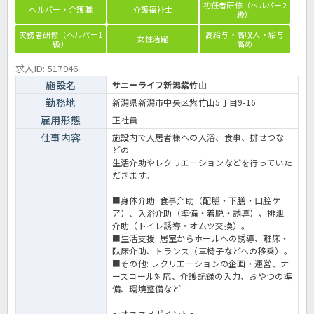
初任者研修（ヘルパー2
ヘルパー・介護職
介護福祉士
級）
実務者研修（ヘルパー1
高給与・高収入・給与
女性活躍
級）
高め
求人ID: 517946
施設名
サニーライフ新潟紫竹山
勤務地
新潟県新潟市中央区紫竹山5丁目9-16
雇用形態
正社員
仕事内容
施設内で入居者様への入浴、食事、排せつな
どの
生活介助やレクリエーションなどを行っていた
だきます。
■身体介助: 食事介助（配膳・下膳・口腔ケ
ア）、入浴介助（準備・着脱・誘導）、排泄
介助（トイレ誘導・オムツ交換）。
■生活支援: 居室からホールへの誘導、離床・
臥床介助、トランス（車椅子などへの移乗）。
■その他: レクリエーションの企画・運営、ナ
ースコール対応、介護記録の入力、おやつの準
備、環境整備など
～オススメポイント～