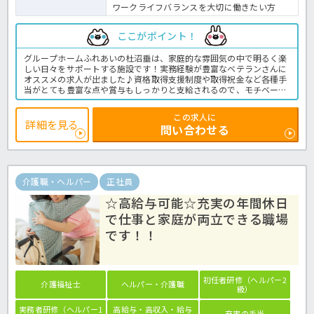
ワークライフバランスを大切に働きたい方
ここがポイント！
グループホームふれあいの杜沼垂は、家庭的な雰囲気の中で明るく楽
しい日々をサポートする施設です！実務経験が豊富なベテランさんに
オススメの求人が出ました♪資格取得支援制度や取得祝金など各種手
当がとても豊富な点や賞与もしっかりと支給されるので、モチベーシ
ョンも高く働ける職場です！また海外研修実績も多数あり、他にはな
い魅力がたっぷりな法人です★さらにリフレッシュ休暇制度もあるこ
この求人に
とから、プライベートの時間を大切にできますよ！無資格・未経験で
詳細を見る
問い合わせる
これから介護で働きたいとお考えの方は、お問い合わせはほっ介護ま
でお待ちしています！グループホームでの業務全般です。＜介護職
正職員 グループホームの求人＞
介護職・ヘルパー
正社員
☆高給与可能☆充実の年間休日
で仕事と家庭が両立できる職場
です！！
初任者研修（ヘルパー2
介護福祉士
ヘルパー・介護職
級）
実務者研修（ヘルパー1
高給与・高収入・給与
充実の手当