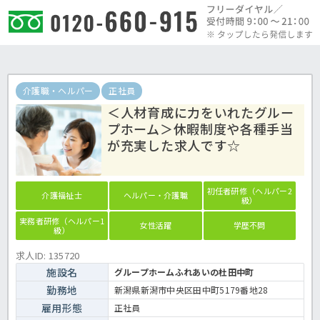
介護職・ヘルパー
正社員
＜人材育成に力をいれたグルー
プホーム＞休暇制度や各種手当
が充実した求人です☆
初任者研修（ヘルパー2
介護福祉士
ヘルパー・介護職
級）
実務者研修（ヘルパー1
女性活躍
学歴不問
級）
求人ID: 135720
施設名
グループホームふれあいの杜田中町
勤務地
新潟県新潟市中央区田中町5179番地28
雇用形態
正社員