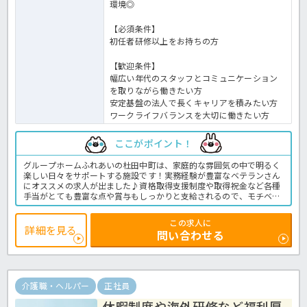
環境◎
【必須条件】
初任者研修以上をお持ちの方
【歓迎条件】
幅広い年代のスタッフとコミュニケーション
を取りながら働きたい方
安定基盤の法人で長くキャリアを積みたい方
ワークライフバランスを大切に働きたい方
ここがポイント！
グループホームふれあいの杜田中町は、家庭的な雰囲気の中で明るく
楽しい日々をサポートする施設です！実務経験が豊富なベテランさん
にオススメの求人が出ました♪資格取得支援制度や取得祝金など各種
手当がとても豊富な点や賞与もしっかりと支給されるので、モチベー
ションも高く働ける職場です！また海外研修実績も多数あり、他には
ない魅力がたっぷりな法人です★さらにリフレッシュ休暇制度もある
この求人に
ことから、プライベートの時間を大切にできますよ！これから介護福
詳細を見る
問い合わせる
祉士を目指したい方にピッタリの求人ですので、気になる方はほっ介
護までお気軽にお問合せください！グループホームでの業務全般で
す。＜介護職 正職員 グループホームの求人＞
介護職・ヘルパー
正社員
休暇制度や海外研修など福利厚