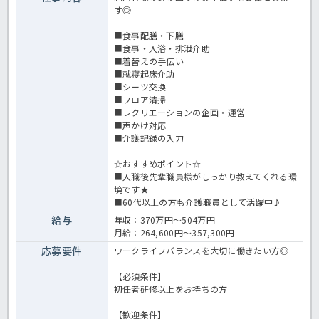
す◎
■食事配膳・下膳
■食事・入浴・排泄介助
■着替えの手伝い
■就寝起床介助
■シーツ交換
■フロア清掃
■レクリエーションの企画・運営
■声かけ対応
■介護記録の入力
☆おすすめポイント☆
■入職後先輩職員様がしっかり教えてくれる環
境です★
■60代以上の方も介護職員として活躍中♪
給与
年収：370万円～504万円
月給：264,600円～357,300円
応募要件
ワークライフバランスを大切に働きたい方◎
【必須条件】
初任者研修以上をお持ちの方
【歓迎条件】