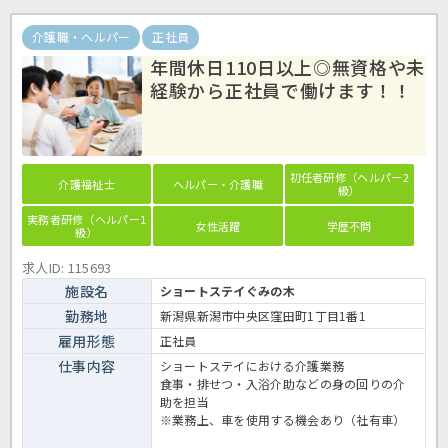
介護職・ヘルパー
正社員
年間休日110日以上◎無資格や未
経験から正社員で働けます！！
初任者研修（ヘルパー2
介護福祉士
ヘルパー・介護職
級）
実務者研修（ヘルパー1
女性活躍
学歴不問
級）
求人ID: 115693
施設名
ショートステイぐみの木
勤務地
新潟県新潟市中央区窪田町1丁目1番1
雇用形態
正社員
仕事内容
ショートステイにおける介護業務
食事・排せつ・入浴介助などの身の回りの介
助を担当
※業務上、車を使用する機会あり（社有車）