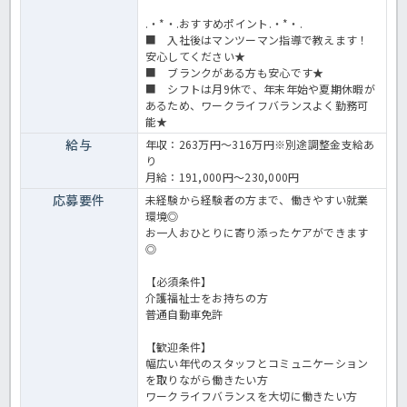
.・*・.おすすめポイント.・*・.
■ 入社後はマンツーマン指導で教えます！
安心してください★
■ ブランクがある方も安心です★
■ シフトは月9休で、年末年始や夏期休暇が
あるため、ワークライフバランスよく勤務可
能★
給与
年収：263万円～316万円※別途調整金支給あ
り
月給：191,000円～230,000円
応募要件
未経験から経験者の方まで、働きやすい就業
環境◎
お一人おひとりに寄り添ったケアができます
◎
【必須条件】
介護福祉士をお持ちの方
普通自動車免許
【歓迎条件】
幅広い年代のスタッフとコミュニケーション
を取りながら働きたい方
ワークライフバランスを大切に働きたい方