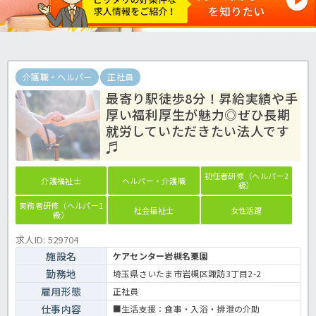
介護職・ヘルパー
正社員
最寄り駅徒歩8分！昇給実績や手
厚い福利厚生が魅力◎ぜひ長期
就労していただきたい法人です
♬
初任者研修（ヘルパー2
介護福祉士
ヘルパー・介護職
級）
実務者研修（ヘルパー1
社会福祉士
女性活躍
級）
求人ID: 529704
施設名
ケアセンター岩槻名栗園
勤務地
埼玉県さいたま市岩槻区諏訪3丁目2-2
雇用形態
正社員
仕事内容
■生活支援：食事・入浴・排泄の介助