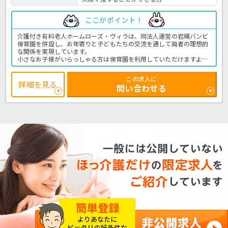
ここがポイント！
介護付き有料老人ホームローズ・ヴィラは、同法人運営の岩槻バンビ
保育園を併設し、お年寄りと子どもたちの交流を通して両者の理想的
な関係を実現しています。
小さなお子様がいらっしゃる方は保育園を利用していただけますよ！
併設されていますので、一緒に通勤退勤が可能なのもうれしいですね
♪残業をお願いすることもほとんどなく、時間通りに仕事を終えられ
この求人に
ます。
詳細を見る
問い合わせる
資格や経験のない、これから介護のお仕事を始めたいとお考えの方に
もおススメの求人です！まずはほっ介護までお問合せ下さいね。有料
老人ホームでの介護業務全般です。
＜介護職 正職員 有料老人ホームの求人＞