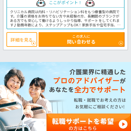
ここがポイント！
クリニカル病院は内科・リハビリテーション科をもつ療養型の病院で
す。介護の資格をお持ちでない方や未経験の方、長期間のブランクが
ある方でも安心して働けるようしっかり指導、サポートをしてくれま
す♪勤務年数により、ステップアップもOK！家族手当や住宅手当、保
育手当などうれしい手当類に加え、独身寮も完備◎時間外労働もほと
んどない職場ですよ♪ご興味をお持ちでしたらお気軽にほっ介護まで
この求人に
お問い合わせくださいね。病院での介護業務全般です。
詳細を見る
問い合わせる
＜介護職 正職員 病院の求人＞