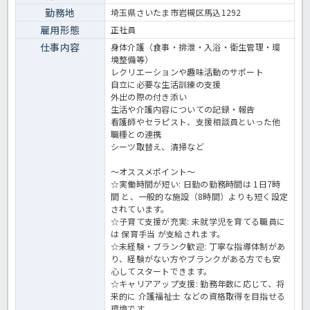
勤務地
埼玉県さいたま市岩槻区馬込1292
雇用形態
正社員
仕事内容
身体介護（食事・排泄・入浴・衛生管理・環
境整備等）
レクリエーションや趣味活動のサポート
自立に必要な生活訓練の支援
外出の際の付き添い
生活や介護内容についての記録・報告
看護師やセラピスト、支援相談員といった他
職種との連携
シーツ取替え、清掃など
～オススメポイント～
☆実働時間が短い: 日勤の勤務時間は 1日7時
間 と、一般的な施設（8時間）よりも短く設定
されています。
☆子育て支援が充実: 未就学児を育てる職員に
は 保育手当 が支給されます。
☆未経験・ブランク歓迎: 丁寧な指導体制があ
り、経験がない方やブランクがある方でも安
心してスタートできます。
☆キャリアアップ支援: 勤務年数に応じて、将
来的に 介護福祉士 などの資格取得を目指せる
環境です。