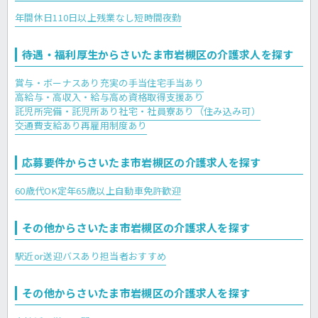
年間休日110日以上
残業なし
短時間夜勤
待遇・福利厚生からさいたま市岩槻区の介護求人を探す
賞与・ボーナスあり
充実の手当
住宅手当あり
高給与・高収入・給与高め
資格取得支援あり
託児所完備・託児所あり
社宅・社員寮あり（住み込み可）
交通費支給あり
再雇用制度あり
応募要件からさいたま市岩槻区の介護求人を探す
60歳代OK
定年65歳以上
自動車免許歓迎
その他からさいたま市岩槻区の介護求人を探す
駅近or送迎バスあり
担当者おすすめ
その他からさいたま市岩槻区の介護求人を探す