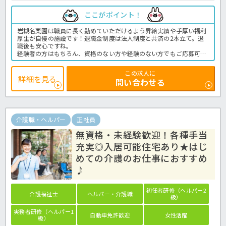
ここがポイント！
岩槻名栗園は職員に長く勤めていただけるよう昇給実績や手厚い福利
厚生が自慢の施設です！退職金制度は法人制度と共済の2本立て。退
職後も安心ですね。
経験者の方はもちろん、資格のない方や経験のない方でもご応募可能
な求人ですよ。資格取得支援制度もございます！時間外労働は月平均
1時間程度と少な目♬プライベートとの両立をお考えの方にもおスス
この求人に
メの求人です。
詳細を見る
問い合わせる
最寄駅からは徒歩8分と毎日の通勤にも困らないのがうれしいです
ね。特養での介護業務全般です。
＜介護職 正職員 特養の求人＞
介護職・ヘルパー
正社員
無資格・未経験歓迎！各種手当
充実◎入居可能住宅あり★はじ
めての介護のお仕事におすすめ
♪
初任者研修（ヘルパー2
介護福祉士
ヘルパー・介護職
級）
実務者研修（ヘルパー1
自動車免許歓迎
女性活躍
級）