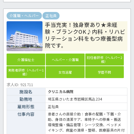
介護職・ヘルパー
正社員
手当充実！独身寮あり★未経
験・ブランクOK♪内科・リハビ
リテーション科をもつ療養型病
院です。
初任者研修（ヘルパー2
介護福祉士
ヘルパー・介護職
級）
実務者研修（ヘルパー1
女性活躍
学歴不問
級）
求人ID: 921711
施設名
クリニカル病院
勤務地
埼玉県さいたま市岩槻区馬込234
雇用形態
正社員
仕事内容
患者さんの直接介助：食事の配膳・下膳・介
助、身体の清潔ケア、車椅子への移乗・搬送
環境整備・備品管理：シーツ交換、ベッドメ
イキング、病室の清掃・整頓、医療器具の片付