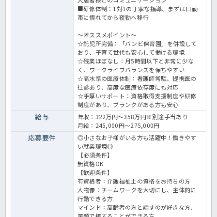
■研修体制：1対1の丁寧な指導、まずは日勤
帯に慣れてから夜勤へ移行
～オススメポイント～
☆託児所完備：「バンビ保育園」を併設して
おり、子育て世代も安心して働ける環境
☆残業ほぼなし：月5時間以下と非常に少な
く、ワークライフバランスを保ちやすい
☆高水準の医療体制：看護師常駐、提携医の
往診あり、高度な医療依存度にも対応
☆手厚いサポート：資格取得支援制度や研修
制度があり、ブランクがある方も安心
給与
年収：322万円～358万円※別途手当あり
月給：245,000円～275,000円
応募要件
◎小さなお子様がいる方も活躍中！働きやす
い就業環境◎
【必須条件】
無資格OK
【歓迎条件】
有資格者
：介護福祉士の資格をお持ちの方
人物像
：チームワークを大切にし、主体的に
行動できる方
マインド
：高齢者の方と話すのが好きな方、
笑顔で接することができる方