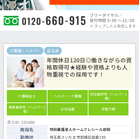
介護職・ヘルパー
正社員
年間休日120日◎働きながらの資
格取得可★経験や資格よりも人
物重視での採用です！
初任者研修（ヘルパー2
介護福祉士
ヘルパー・介護職
級）
実務者研修（ヘルパー1
女性活躍
学歴不問
級）
求人ID: 155660
施設名
特別養護老人ホームフレシール岩槻
勤務地
埼玉県さいたま市岩槻区加倉190