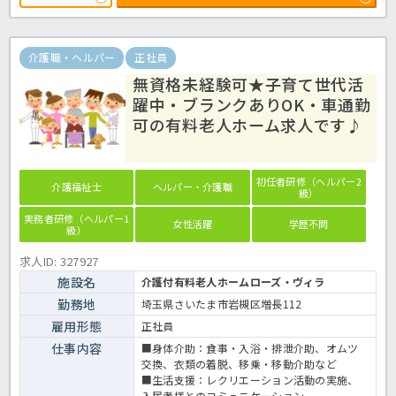
介護職・ヘルパー
正社員
無資格未経験可★子育て世代活
躍中・ブランクありOK・車通勤
可の有料老人ホーム求人です♪
初任者研修（ヘルパー2
介護福祉士
ヘルパー・介護職
級）
実務者研修（ヘルパー1
女性活躍
学歴不問
級）
求人ID: 327927
施設名
介護付有料老人ホームローズ・ヴィラ
勤務地
埼玉県さいたま市岩槻区増長112
雇用形態
正社員
仕事内容
■身体介助：食事・入浴・排泄介助、オムツ
交換、衣類の着脱、移乗・移動介助など
■生活支援：レクリエーション活動の実施、
入居者様とのコミュニケーション