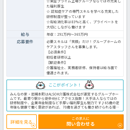
☆東証プライム上場グループならではの充実し
た福利厚生
☆ 認知症ケアの専門スキルを学べる充実した
研修制度が整っています
☆有給消化率は83%と高く、プライベートを
大切にしながら働けます
給与
年収：291万円～365万円
応募要件
必要スキルは「笑顔」だけ！グループホームの
ケアスタッフさんを募集します。
【必須条件】
初任者研修以上
【歓迎条件】
介護福祉士、実務者研修、保持者は給与面で
優遇されます。
ここがポイント！
みんなの家・岩槻本町はALSOK介護株式会社が運営するグループホー
ムです。最寄り駅から徒歩4分とアクセス抜群！大手法人ならではの
研修制度や、企業年金制度など手厚い福利厚生も魅力です♪65歳の定
年後も健康で働く意欲があれば、70歳を過ぎても働き続けられる環境
が整っていますので長期就労をお考えの方にも大変おすすめの求人で
す。介護経験のある、初任者研修以上の資格をお持ちの方であればご
この求人に
応募OK◎一緒に利用者様に喜んで頂ける施設を作っていきませんか？
詳細を見る
問い合わせる
グループホームでの介護業務全般です。
＜介護職 正職員 グループホームの求人＞