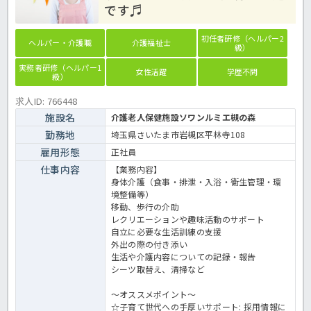
です♬
初任者研修（ヘルパー2
ヘルパー・介護職
介護福祉士
級）
実務者研修（ヘルパー1
女性活躍
学歴不問
級）
求人ID: 766448
施設名
介護老人保健施設ソワンルミエ槻の森
勤務地
埼玉県さいたま市岩槻区平林寺108
雇用形態
正社員
仕事内容
【業務内容】
身体介護（食事・排泄・入浴・衛生管理・環
境整備等）
移動、歩行の介助
レクリエーションや趣味活動のサポート
自立に必要な生活訓練の支援
外出の際の付き添い
生活や介護内容についての記録・報告
シーツ取替え、清掃など
～オススメポイント～
☆子育て世代への手厚いサポート: 採用情報に