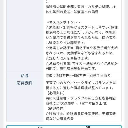
け
看護師の補助業務：書類・カルテの整理、検
体や薬剤の搬送、診察室への誘導
～オススメポイント～
☆未経験・無資格からスタートしやすい: 急性
期病院のような慌ただしさが少なく、落ち着
いた環境で業務を覚えられるため、初心者で
も馴染みやすい職場です。
☆充実した諸手当: 資格手当や家族手当が支給
されるほか、夜勤手当なども含まれるため、
安定した収入を目指せます。
☆通勤の利便性: マイカー通勤やバイク通勤が
可能で、無料駐車場も完備です。
給与
年収：265万円～450万円※別途手当あり
応募要件
子育て中の方や、ワークライフバランスを重
視する方に適した職場環境が整っています。
【必須条件】
特に未経験者・ブランクのある方も応募可能
職種により59歳以下（定年年齢を上限）
【歓迎条件】
介護福祉士、介護職員初任者研修、実務者研
修などの有資格者