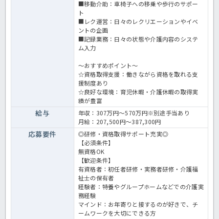
■移動介助：車椅子への移乗や歩行のサポー
ト
■レク運営：日々のレクリエーションやイベ
ントの企画
■記録業務：日々の状態や介護内容のシステ
ム入力
～おすすめポイント～
☆資格取得支援：働きながら資格を取れる支
援制度あり
☆良好な環境：育児休暇・介護休暇の取得実
績が豊富
給与
年収：307万円～570万円※別途手当あり
月給：207,500円～387,300円
応募要件
◎研修・資格取得サポート充実◎
【必須条件】
無資格OK
【歓迎条件】
有資格者
：初任者研修・実務者研修・介護福
祉士の保有者
経験者
：特養やグループホームなどでの介護実
務経験
マインド
：お年寄りと接するのが好きで、チ
ームワークを大切にできる方