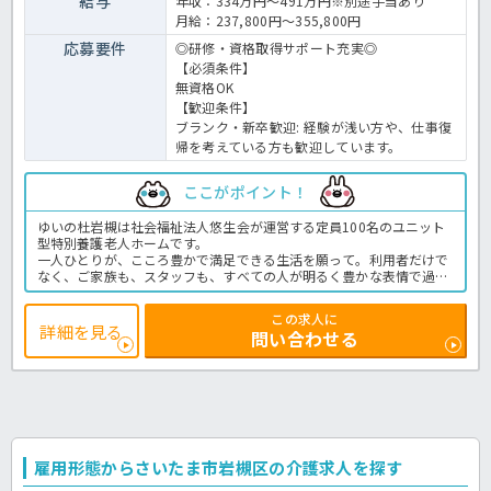
給与
年収：334万円～491万円※別途手当あり
月給：237,800円～355,800円
応募要件
◎研修・資格取得サポート充実◎
【必須条件】
無資格OK
【歓迎条件】
ブランク・新卒歓迎
: 経験が浅い方や、仕事復
帰を考えている方も歓迎しています。
ここがポイント！
ゆいの杜岩槻は社会福祉法人悠生会が運営する定員100名のユニット
型特別養護老人ホームです。
一人ひとりが、こころ豊かで満足できる生活を願って。利用者だけで
なく、ご家族も、スタッフも、すべての人が明るく豊かな表情で過ご
せることを目指しています。
資格や経験をお持ちの方はもちろん、介護の経験が全くない方のご応
この求人に
募も歓迎しています。先輩職員が丁寧に指導してくれますのではじめ
詳細を見る
問い合わせる
ての介護のお仕事におススメですよ。
住宅手当や扶養手当など各種手当も充実♬入居可能な住宅も世帯用、
単身用ともにご用意がございます！敷金礼金や更新料の負担がゼロな
のもうれしいですね。
ご利用者さまが心から喜んでいただけるサービス提供を一緒にしてい
きませんか？お問い合わせはほっ介護までお気軽にどうぞ。
特養での介護業務全般です。＜介護職 正職員 特養の求人＞
雇用形態からさいたま市岩槻区の介護求人を探す