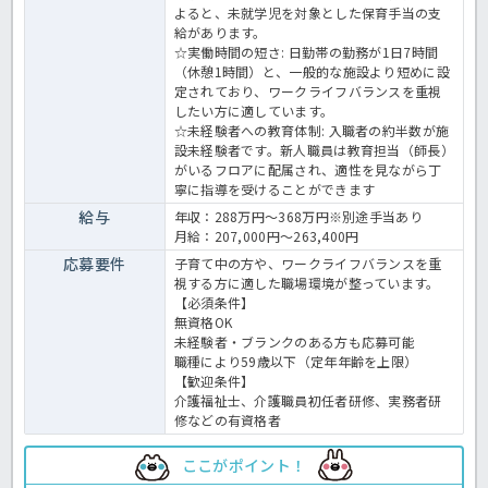
よると、未就学児を対象とした保育手当の支
給があります。
☆実働時間の短さ: 日勤帯の勤務が1日7時間
（休憩1時間）と、一般的な施設より短めに設
定されており、ワークライフバランスを重視
したい方に適しています。
☆未経験者への教育体制: 入職者の約半数が施
設未経験者です。新人職員は教育担当（師長）
がいるフロアに配属され、適性を見ながら丁
寧に指導を受けることができます
給与
年収：288万円～368万円※別途手当あり
月給：207,000円～263,400円
応募要件
子育て中の方や、ワークライフバランスを重
視する方に適した職場環境が整っています。
【必須条件】
無資格OK
未経験者・ブランクのある方も応募可能
職種により59歳以下（定年年齢を上限）
【歓迎条件】
介護福祉士、介護職員初任者研修、実務者研
修などの有資格者
ここがポイント！