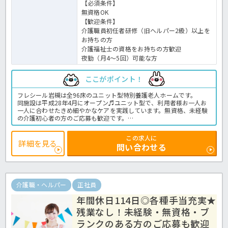
【必須条件】
無資格OK
【歓迎条件】
介護職員初任者研修（旧ヘルパー2級）以上を
お持ちの方
介護福祉士の資格をお持ちの方歓迎
夜勤（月4～5回）可能な方
ここがポイント！
フレシール岩槻は全96床のユニット型特別養護老人ホームです。
同施設は平成28年4月にオープン♬ユニット型で、利用者様お一人お
一人に合わせたきめ細やかなケアを実践しています。無資格、未経験
の介護初心者の方のご応募も歓迎です。
年間休日は120日に加え、残業時間も少な目で無理なく働いていただ
けますよ。また資格取得支援制度もございますので、入職後の資格取
この求人に
得ももちろんOK！
詳細を見る
問い合わせる
介護の経験を積みながら成長していける環境がうれしいですね♬利用
者様に寄り添った介護をして下さる方、ご応募お待ちしています◎
特養での介護業務全般です。＜介護職 正職員 特養の求人＞
介護職・ヘルパー
正社員
年間休日114日◎各種手当充実★
残業なし！未経験・無資格・ブ
ランクのある方のご応募も歓迎