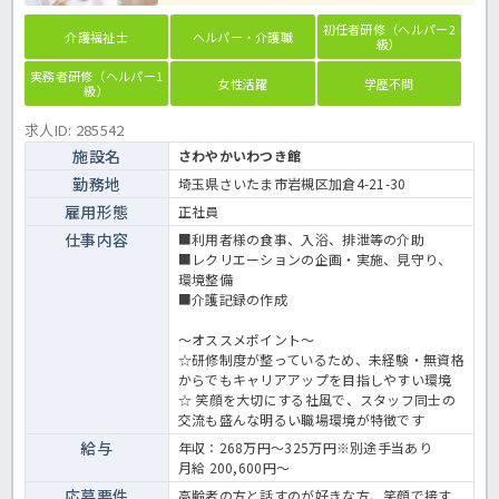
初任者研修（ヘルパー2
介護福祉士
ヘルパー・介護職
級）
実務者研修（ヘルパー1
女性活躍
学歴不問
級）
求人ID: 285542
施設名
さわやかいわつき館
勤務地
埼玉県さいたま市岩槻区加倉4-21-30
雇用形態
正社員
仕事内容
■利用者様の食事、入浴、排泄等の介助
■レクリエーションの企画・実施、見守り、
環境整備
■介護記録の作成
～オススメポイント～
☆研修制度が整っているため、未経験・無資格
からでもキャリアアップを目指しやすい環境
☆ 笑顔を大切にする社風で、スタッフ同士の
交流も盛んな明るい職場環境が特徴です
給与
年収：268万円～325万円※別途手当あり
月給 200,600円〜
応募要件
高齢者の方と話すのが好きな方、笑顔で接す