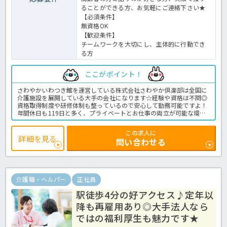
ることができる方、お気軽にご連絡下さい★
【必須条件】
無資格OK
【歓迎条件】
チームワークを大切にし、主体的に行動でき
る方
ここがポイント！
さわやかいわつき館を運営している株式会社さわやか倶楽部は全国に
介護施設を展開している大手の会社になります☆経験や資格は不問◎
資格取得制度や研修体制も整っているので安心して勤務可能ですよ！
年間休日も119日と多く、プライベートとお仕事の両立が可能な環境
になります☆定年が65歳で長く勤務することも可能で、65歳以降も条
件面は変わらずに働けるので安心の職場です〇求人が気になる方は是
この求人に
非ほっ介護までお問い合わせください！有料老人ホームでの介護業務
詳細を見る
問い合わせる
全般です。＜介護職 正職員 有料老人ホームの求人＞
介護職・ヘルパー
正社員
駅徒歩4分の好アクセス♪定年以
降も再雇用あり◎大手法人なら
ではの福利厚生も魅力です★