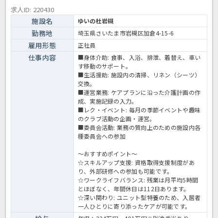
求人ID: 220430
施設名
ゆいの杜岩槻
勤務地
埼玉県さいたま市岩槻区加倉4-15-6
雇用形態
正社員
仕事内容
■身体介助: 食事、入浴、排泄、着替え、車い
す移動のサポート。
■生活援助: 施設内の清掃、リネン（シーツ）
交換。
■運営業務: ケアプランに沿った介護計画の作
成、実施記録の入力。
■レク・イベント: 毎月の季節イベントや趣味
のクラブ活動の企画・運営。
■委員会活動: 業務の質向上のための施設内各
種委員会への参加
～おすすめポイント～
☆スキルアップ支援: 資格取得支援制度があ
り、外部研修への参加も可能です。
☆ワークライフバランス: 残業は月平均5時間
とほぼなく、年間休日は112日あります。
☆深い関わり: ユニット型特養のため、入居者
一人ひとりに寄り添ったケアが可能です。