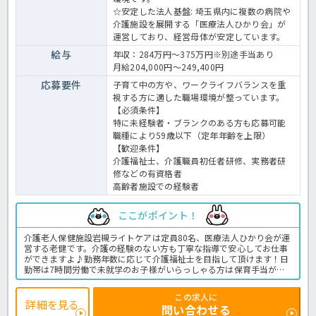
☆安定した法人基盤: 埼玉県内に複数の病院や
介護施設を展開する「医療法人ひかり会」が
運営しており、経営母体が安定しています。
給与
年収：284万円～375万円※別途手当あり
月給204,000円～249,400円
応募要件
子育て中の方や、ワークライフバランスを重
視する方に適した職場環境が整っています。
【必須条件】
特に未経験者・ブランクのある方も応募可能
職種により59歳以下（定年年齢を上限）
【歓迎条件】
介護福祉士、介護職員初任者研修、実務者研
修などの有資格者
高齢者施設での経験者
ここがポイント！
介護老人保健施設岩槻ライトケアは定員80名、医療法人ひかり会が運
営する老健です。介護の経験のない方も丁寧な指導で安心してお仕事
ができますよ♪勤務年数に応じて介護福祉士を目指して頂けます！日
勤帯は7時間労働で未就学のお子様がいらっしゃる方は保育手当が支
給されるなど、身体に無理なくお仕事ができる働きやすい環境です◎
明るく家庭的な雰囲気の施設で一緒にお仕事しませんか？老健での介
この求人に
護業務全般です。
詳細を見る
問い合わせる
＜介護職 正職員 老健の求人＞