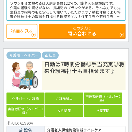
ソワンルミエ槻の森は入居定員数122名の介護老人保健施設です。
介護の経験や資格がない、長期間のブランクがある、そんな方でも先
輩職員の指導のもと安心して働いていただけます♪勤務年数により将
来介護福祉士の取得も目指せる環境ですよ！住宅手当や家族手当、保
育手当などうれしい手当も充実。
年間休日も114日ございますので、プライベートとの両立もOK！老健
この求人に
での介護業務全般です。＜介護職 正職員 老健の求人＞
詳細を見る
問い合わせる
介護職・ヘルパー
正社員
日勤は7時間労働◎手当充実◎将
来介護福祉士も目指せます♪
初任者研修（ヘルパー2
ヘルパー・介護職
介護福祉士
級）
実務者研修（ヘルパー1
女性活躍
学歴不問
級）
求人ID: 619904
施設名
介護老人保健施設岩槻ライトケア