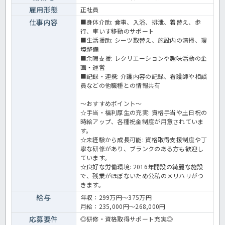
雇用形態
正社員
仕事内容
■身体介助: 食事、入浴、排泄、着替え、歩
行、車いす移動のサポート
■生活援助: シーツ取替え、施設内の清掃、環
境整備
■余暇支援: レクリエーションや趣味活動の企
画・運営
■記録・連携: 介護内容の記録、看護師や相談
員などの他職種との情報共有
～おすすめポイント～
☆手当・福利厚生の充実: 資格手当や土日祝の
時給アップ、各種祝金制度が用意されていま
す。
☆未経験から成長可能: 資格取得支援制度や丁
寧な研修があり、ブランクのある方も歓迎し
ています。
☆良好な労働環境: 2016年開設の綺麗な施設
で、残業がほぼないため公私のメリハリがつ
きます。
給与
年収：299万円～375万円
月給：235,000円～268,000円
応募要件
◎研修・資格取得サポート充実◎