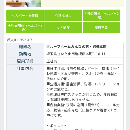
初任者研修（ヘルパー2
ヘルパー・介護職
介護福祉士
級）
実務者研修（ヘルパー1
女性活躍
学歴不問
級）
求人ID: 952207
施設名
グループホームみんなの家・岩槻本町
勤務地
埼玉県さいたま市岩槻区本町1-18-11
雇用形態
正社員
仕事内容
■身体介助: 食事の摂取サポート、排泄（トイ
レ誘導・オムツ交換）、入浴（更衣・洗髪・
洗体）の介助。
■生活支援: 居室清掃、洗濯、レクリエーショ
ンの実施など。
※調理は専門スタッフが行うため、介護職に
よる調理業務はありません。
■夜勤業務: 夜間の巡回（見守り）、コール対
応、就寝・起床介助（口腔ケアや着替え）が
中心です。
～ポイント～