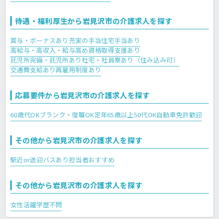
待遇・福利厚生から岩見沢市の介護求人を探す
賞与・ボーナスあり
充実の手当
住宅手当あり
高給与・高収入・給与高め
資格取得支援あり
託児所完備・託児所あり
社宅・社員寮あり（住み込み可）
交通費支給あり
再雇用制度あり
応募要件から岩見沢市の介護求人を探す
60歳代OK
ブランク・復職OK
定年65歳以上
50代OK
自動車免許歓迎
その他から岩見沢市の介護求人を探す
駅近or送迎バスあり
担当者おすすめ
その他から岩見沢市の介護求人を探す
女性活躍
学歴不問