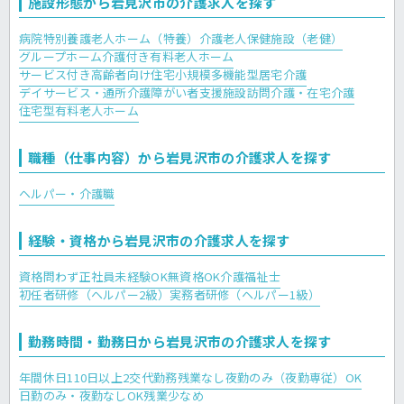
施設形態から岩見沢市の介護求人を探す
病院
特別養護老人ホーム（特養）
介護老人保健施設（老健）
グループホーム
介護付き有料老人ホーム
サービス付き高齢者向け住宅
小規模多機能型居宅介護
デイサービス・通所介護
障がい者支援施設
訪問介護・在宅介護
住宅型有料老人ホーム
職種（仕事内容）から岩見沢市の介護求人を探す
ヘルパー・介護職
経験・資格から岩見沢市の介護求人を探す
資格問わず正社員
未経験OK
無資格OK
介護福祉士
初任者研修（ヘルパー2級）
実務者研修（ヘルパー1級）
勤務時間・勤務日から岩見沢市の介護求人を探す
年間休日110日以上
2交代勤務
残業なし
夜勤のみ（夜勤専従）OK
日勤のみ・夜勤なしOK
残業少なめ