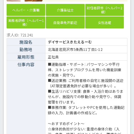
初任者研修（ヘルパー2
ヘルパー・介護職
介護福祉士
級）
実務者研修（ヘルパー1
自動車免許歓迎
女性活躍
級）
求人ID: 721241
施設名
デイサービスきたえるーむ
勤務地
北海道岩見沢市5条西11丁目1-12
雇用形態
正社員
仕事内容
■運動指導・サポート: パワーマシンや平行
棒、ストレッチプログラムを用いた機能訓練
の実施・見守り。
■送迎業務: ご利用者様の自宅と施設間の送迎
（AT限定普通免許が必要な場合が多い）。
■生活リハビリ支援: 食事・入浴介助はありま
せんが、施設内での移動介助や見守り、体調
管理を行います。
■事務作業: タブレットやPCを使用した運動記
録の入力、計画書の作成など。
～おすすめポイント～
☆身体的負担が少ない: 重度の身体介助（入