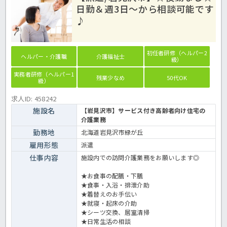
日勤＆週3日～から相談可能です
♪
初任者研修（ヘルパー2
ヘルパー・介護職
介護福祉士
級）
実務者研修（ヘルパー1
残業少なめ
50代OK
級）
求人ID: 458242
施設名
【岩見沢市】サービス付き高齢者向け住宅の
介護業務
勤務地
北海道岩見沢市緑が丘
雇用形態
派遣
仕事内容
施設内での訪問介護業務をお願いします◎
★お食事の配膳・下膳
★食事・入浴・排泄介助
★着替えのお手伝い
★就寝・起床の介助
★シーツ交換、居室清掃
★日常生活の相談