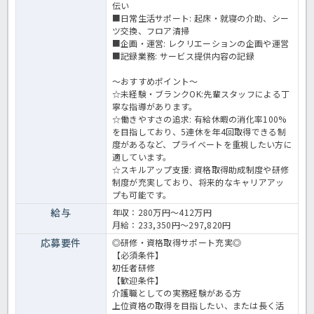
伝い
■日常生活サポート: 起床・就寝の介助、シー
ツ交換、フロア清掃
■企画・運営: レクリエーションの企画や運営
■記録業務: サービス提供内容の記録
～おすすめポイント～
☆未経験・ブランクOK:先輩スタッフによる丁
寧な指導があります。
☆働きやすさの追求: 有給休暇の消化率100%
を目指しており、5連休を年4回取得できる制
度があるなど、プライベートを重視したい方に
適しています。
☆スキルアップ支援: 資格取得助成制度や研修
制度が充実しており、将来的なキャリアアッ
プも可能です。
給与
年収：280万円～412万円
月給：233,350円～297,820円
応募要件
◎研修・資格取得サポート充実◎
【必須条件】
初任者研修
【歓迎条件】
介護職としての実務経験がある方
上位資格の取得を目指したい、または長く活