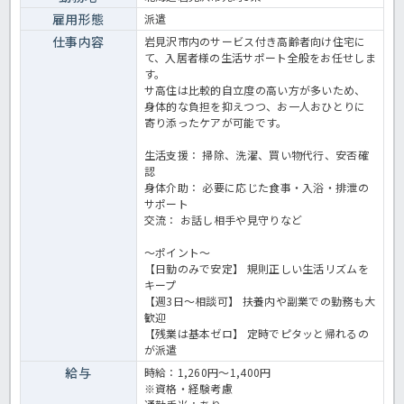
雇用形態
派遣
仕事内容
岩見沢市内のサービス付き高齢者向け住宅に
て、入居者様の生活サポート全般をお任せしま
す。
サ高住は比較的自立度の高い方が多いため、
身体的な負担を抑えつつ、お一人おひとりに
寄り添ったケアが可能です。
生活支援： 掃除、洗濯、買い物代行、安否確
認
身体介助： 必要に応じた食事・入浴・排泄の
サポート
交流： お話し相手や見守りなど
～ポイント～
【日勤のみで安定】 規則正しい生活リズムを
キープ
【週3日〜相談可】 扶養内や副業での勤務も大
歓迎
【残業は基本ゼロ】 定時でピタッと帰れるの
が派遣
給与
時給：1,260円～1,400円
※資格・経験考慮