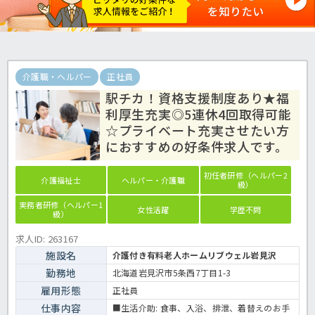
介護職・ヘルパー
正社員
駅チカ！資格支援制度あり★福
利厚生充実◎5連休4回取得可能
☆プライベート充実させたい方
におすすめの好条件求人です。
初任者研修（ヘルパー2
介護福祉士
ヘルパー・介護職
級）
実務者研修（ヘルパー1
女性活躍
学歴不問
級）
求人ID: 263167
施設名
介護付き有料老人ホームリブウェル岩見沢
勤務地
北海道岩見沢市5条西7丁目1-3
雇用形態
正社員
仕事内容
■生活介助: 食事、入浴、排泄、着替えのお手