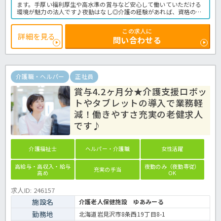
ます。手厚い福利厚生や高水準の賞与など安心して働いていただける
環境が魅力の法人です♪夜勤はなし◎介護の経験があれば、資格の有
無は問いません！医療法人母体の施設で安定した働き方をしません
か？ご興味のある方はお気軽にほっ介護までお問い合わせ下さい。デ
この求人に
イサービスでの介護業務全般です。
詳細を見る
問い合わせる
＜介護職 正職員 デイサービスの求人＞
介護職・ヘルパー
正社員
賞与4.2ヶ月分★介護支援ロボッ
トやタブレットの導入で業務軽
減！働きやすさ充実の老健求人
です♪
介護福祉士
ヘルパー・介護職
女性活躍
高給与・高収入・給与
夜勤のみ（夜勤専従）
充実の手当
高め
OK
求人ID: 246157
施設名
介護老人保健施設 ゆあみーる
勤務地
北海道岩見沢市8条西19丁目8-1