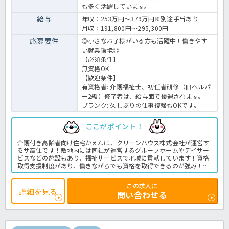
も多く活躍しています。
給与
年収：253万円～379万円※別途手当あり
月収：191,800円～295,300円
応募要件
◎小さなお子様がいる方も活躍中！働きやす
い就業環境◎
【必須条件】
無資格OK
【歓迎条件】
有資格者
: 介護福祉士、初任者研修（旧ヘルパ
ー2級）修了者は、給与面で優遇されます。
ブランク: 久しぶりの仕事復帰もOKです。
ここがポイント！
介護付き高齢者向け住宅かえんは、クリーンハウス株式会社が運営す
るサ高住です！敷地内には同社が運営するグループホームやデイサー
ビスなどの施設もあり、福祉サービスで地域に貢献しています！資格
取得支援制度があり、働きながらでも資格を取得できるのが強み！取
得後は資格毎に決められた手当も貰えるので、介護職としてステップ
アップしたい方にもオススメです♪◎立地はJR岩見沢駅にほど近く、
この求人に
車で5分ほどの場所にあります！主な業務は生活支援全般やレクリエ
詳細を見る
問い合わせる
ーションの実施、施設の清掃などです！ご興味ある方は是非ほっ介護
までお問い合わせください！サービス付き高齢者向け住宅での介護業
務全般です。＜介護職 正社員 サ高住の求人＞