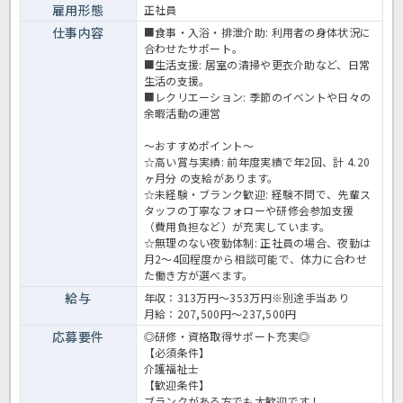
雇用形態
正社員
仕事内容
■食事・入浴・排泄介助: 利用者の身体状況に
合わせたサポート。
■生活支援: 居室の清掃や更衣介助など、日常
生活の支援。
■レクリエーション: 季節のイベントや日々の
余暇活動の運営
～おすすめポイント～
☆高い賞与実績: 前年度実績で年2回、計 4.20
ヶ月分 の支給があります。
☆未経験・ブランク歓迎: 経験不問で、先輩ス
タッフの丁寧なフォローや研修会参加支援
（費用負担など）が充実しています。
☆無理のない夜勤体制: 正社員の場合、夜勤は
月2〜4回程度から相談可能で、体力に合わせ
た働き方が選べます。
給与
年収：313万円～353万円※別途手当あり
月給：207,500円～237,500円
応募要件
◎研修・資格取得サポート充実◎
【必須条件】
介護福祉士
【歓迎条件】
ブランクがある方でも大歓迎です！