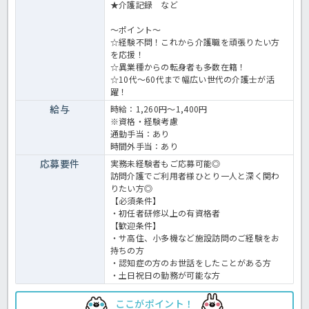
★介護記録 など
～ポイント～
☆経験不問！これから介護職を頑張りたい方
を応援！
☆異業種からの転身者も多数在籍！
☆10代～60代まで幅広い世代の介護士が活
躍！
給与
時給：1,260円～1,400円
※資格・経験考慮
通勤手当：あり
時間外手当：あり
応募要件
実務未経験者もご応募可能◎
訪問介護でご利用者様ひとり一人と深く関わ
りたい方◎
【必須条件】
・初任者研修以上の有資格者
【歓迎条件】
・サ高住、小多機など施設訪問のご経験をお
持ちの方
・認知症の方のお世話をしたことがある方
・土日祝日の勤務が可能な方
ここがポイント！