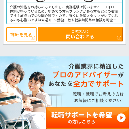
介護の資格をお持ちの方でしたら、実務経験は問いません！フォロー
体制が整っているため、初めての方もブランクがある方も安心の職場
です♪施設内での訪問介護ですので、近くに先輩スタッフがいてくれ
るのも心強いですね★週3日～勤務日数や就業時間帯の相談も可能で
すので、派遣で無理なく介護の仕事を始めたい方にもおすすめ！週5
日勤務できる方は優遇します♪ご興味をお持ちの方は、お気軽にほっ
この求人に
介護までお問い合わせください！サ高住での介護業務全般です。
詳細を見る
問い合わせる
＜介護職 派遣 サ高住の求人＞