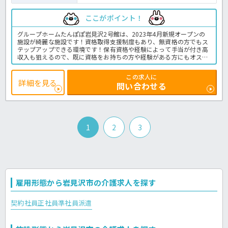
ここがポイント！
グループホームたんぽぽ岩見沢2号館は、2023年4月新規オープンの
施設が綺麗な施設です！資格取得支援制度もあり、無資格の方でもス
テップアップできる環境です！保有資格や経験によって手当が付き高
収入も狙えるので、既に資格をお持ちの方や経験がある方にもオスス
メ♪有給取得がしやすくプライベートの時間も確保できます！調理業
務もありますが、お味噌汁を作るような簡単な調理ができれば問題あ
この求人に
りません！ご興味ある方は是非ほっ介護までお問い合わせください！
詳細を見る
問い合わせる
グループホームでの介護業務全般です。＜介護職 正社員 グルホの
求人＞
1
2
3
雇用形態から岩見沢市の介護求人を探す
契約社員
正社員
準社員
派遣