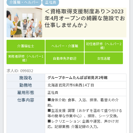
介護職・ヘルパー
正社員
＜資格取得支援制度あり＞2023
年4月オープンの綺麗な施設でお
仕事しませんか♪
初任者研修（ヘルパー2
介護福祉士
ヘルパー・介護職
級）
実務者研修（ヘルパー1
自動車免許歓迎
女性活躍
級）
求人ID: 099832
施設名
グループホームたんぽぽ岩見沢2号館
勤務地
北海道岩見沢市6条西14丁目
雇用形態
正社員
仕事内容
■身体介助: 食事、入浴、排泄、着替えの介
助。
■生活支援: 調理（おかずを温めて盛り付ける
等の簡単な作業中心）、掃除、シーツ交換。
■レクリエーション: 企画や運営、声かけ対
応。記録業務: 介護記録の入力。