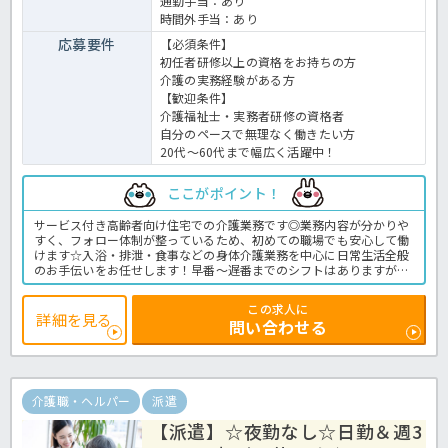
通勤手当：あり
時間外手当：あり
応募要件
【必須条件】
初任者研修以上の資格をお持ちの方
介護の実務経験がある方
【歓迎条件】
介護福祉士・実務者研修の資格者
自分のペースで無理なく働きたい方
20代〜60代まで幅広く活躍中！
ここがポイント！
サービス付き高齢者向け住宅での介護業務です◎業務内容が分かりや
すく、フォロー体制が整っているため、初めての職場でも安心して働
けます☆入浴・排泄・食事などの身体介護業務を中心に日常生活全般
のお手伝いをお任せします！早番～遅番までのシフトはありますが、
夜勤なしのレア求人です！未経験やブランクのある方も多く活躍して
おり、勤務日数や時間帯の相談がしやすいのも特長です！派遣で無理
この求人に
なく介護の仕事を始めたい方におすすめの職場です。お気軽にほっ介
詳細を見る
問い合わせる
護までお問い合わせください！サ高住での介護業務全般です。＜介護
職 派遣 サ高住の求人＞
介護職・ヘルパー
派遣
【派遣】☆夜勤なし☆日勤＆週3