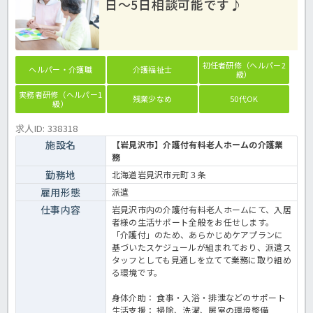
日～5日相談可能です♪
初任者研修（ヘルパー2
ヘルパー・介護職
介護福祉士
級）
実務者研修（ヘルパー1
残業少なめ
50代OK
級）
求人ID: 338318
施設名
【岩見沢市】介護付有料老人ホームの介護業
務
勤務地
北海道岩見沢市元町３条
雇用形態
派遣
仕事内容
岩見沢市内の介護付有料老人ホームにて、入居
者様の生活サポート全般をお任せします。
「介護付」のため、あらかじめケアプランに
基づいたスケジュールが組まれており、派遣ス
タッフとしても見通しを立てて業務に取り組め
る環境です。
身体介助： 食事・入浴・排泄などのサポート
生活支援： 掃除、洗濯、居室の環境整備