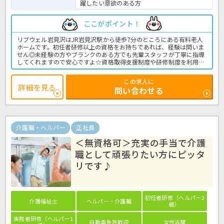
躍したい意欲のある方
ここがポイント！
リブウェル岩見沢はJR岩見沢駅から徒歩7分のところにある有料老人
ホームです。初任者研修以上の資格をお持ちであれば、経験は問いま
せん◎未経験の方やブランクのある方でも先輩スタッフが丁寧に指導
してくれますので安心ですよ☆資格取得支援制度や研修制度を利用し
て将来的なステップアップも十分可能です！また年に4回5連休取得
OK♪有休消化率100％を目指すなど、職員の働きやすい職場づくりに
この求人に
力をいれている法人です。ご興味ございましたらお早めにほっ介護ま
詳細を見る
問い合わせる
でお問い合わせください。有料老人ホームでの介護業務全般です。＜
介護職 正職員 有料老人ホーム＞
介護職・ヘルパー
正社員
＜無資格可＞充実の手当で介護
職として頑張りたい方にピッタ
リです♪
初任者研修（ヘルパー2
介護福祉士
ヘルパー・介護職
級）
実務者研修（ヘルパー1
自動車免許歓迎
女性活躍