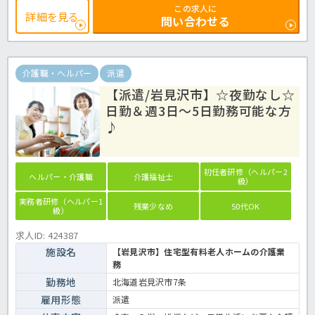
職場見学後のご応募もOK！まずはほっ介護までお気軽にお問い合わせ
この求人に
くださいね。デイサービスでの介護業務全般です。＜介護職 正職
詳細を見る
問い合わせる
員 デイサービスの求人＞
介護職・ヘルパー
派遣
【派遣/岩見沢市】☆夜勤なし☆
日勤＆週3日～5日勤務可能な方
♪
初任者研修（ヘルパー2
ヘルパー・介護職
介護福祉士
級）
実務者研修（ヘルパー1
残業少なめ
50代OK
級）
求人ID: 424387
施設名
【岩見沢市】住宅型有料老人ホームの介護業
務
勤務地
北海道岩見沢市7条
雇用形態
派遣