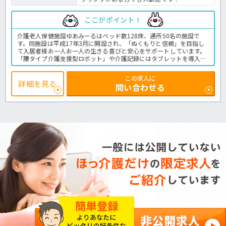
ここがポイント！
介護老人保健施設ゆあみーるはベッド数128床、通所50名の施設で
す。同施設は平成17年3月に開設され、「ぬくもりと信頼」を目指し
て入居者様お一人お一人の生きる喜びと安心をサポートしています。
「腰タイプ介護支援型ロボット」や介護記録にはタブレットを導入す
るなど職員の業務軽減にも力を入れている法人です。福利厚生として
クラブへの加入もありレジャーやグルメなど多彩なコンテンツを利用
この求人に
することができますよ。またスキルアップの支援として研修費の各種
詳細を見る
問い合わせる
補助もあり♪働きやすさ充実の老健です。まずはお気軽にほっ介護ま
でお問い合わせください！老健での介護業務全般です。＜介護職 正
職員 老健の求人＞