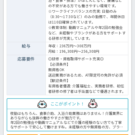
浴・食事・排泄）がほとんどなく、腰痛など
の不安がある方でも働きやすい環境です。
☆ワークライフバランスの充実: 日勤のみ
（8:30～17:30など）のみの勤務で、年間休日
は110日確保されています。
☆教育体制: 動画マニュアルや年2回の勉強会
など、未経験やブランクがある方をサポートす
る研修が充実しています。
給与
年収：236万円～308万円
月給：196,308円～256,308円
応募要件
◎研修・資格取得サポート充実◎
【必須条件】
無資格OK
送迎業務があるため、AT限定可の免許が必須
【歓迎条件】
有資格者優遇
: 介護福祉士、実務者研修、初任
者研修の修了者は手当面などで優遇されます。
ここがポイント！
夜勤はもちろん、食事介助、入浴介助業務はありません！介護業界に
ありながらも抜群の働きやすさが魅力です。
年2回の勉強会や動画マニュアルなどで介護の経験のない方でも丁寧
なサポートで安心して働けますね。未経験の方や無資格の方、ブラン
クのある方も是非お問い合わせくださいね！