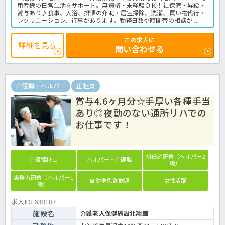
用者様の日常生活をサポート。無資格・未経験ＯＫ！社保完・昇給・
賞与あり♪食事、入浴、排泄の介助・居室掃除、洗濯、買い物代行・
レクリエーション、行事があります。勤務日数や時間帯の相談がしや
すいのも特長です！派遣で無理なく介護の仕事を始めたい方におすす
めの職場です。お気軽にほっ介護までお問い合わせください！
この求人に
介護付有料老人ホームでの介護業務全般です。＜介護職 派遣 有料
詳細を見る
問い合わせる
老人ホームの求人＞
介護職・ヘルパー
正社員
賞与4.6ヶ月分☆手厚い各種手当
あり◎夜勤のない通所リハでの
お仕事です！
初任者研修（ヘルパー2
介護福祉士
ヘルパー・介護職
級）
実務者研修（ヘルパー1
自動車免許歓迎
女性活躍
級）
求人ID: 638187
施設名
介護老人保健施設北翔館