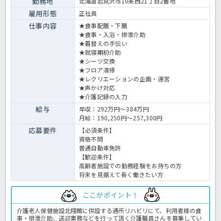
勤務地
北海道岩見沢市10条西21丁目2番地
雇用形態
正社員
仕事内容
★食事配膳・下膳
★食事・入浴・排泄介助
★着替えの手伝い
★就寝期初介助
★シーツ交換
★フロア清掃
★レクリエーションの企画・運営
★声かけ対応
★介護記録の入力
給与
年収：292万円～384万円
月給：190,250円～257,300円
応募要件
【必須条件】
資格不問
普通自動車免許
【歓迎条件】
高齢者施設での勤務経験をお持ちの方
将来を見据えて長く働きたい方
ここがポイント！
介護老人保健施設北翔館に併設する通所リハビリにて、利用者様の食
事・排泄介助、送迎業務などを行って頂く介護職員さんを募集してい