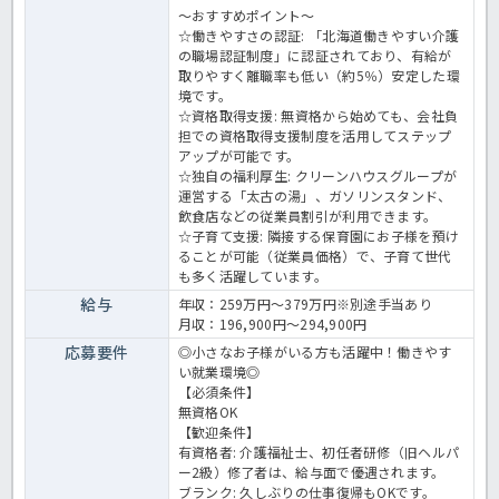
～おすすめポイント～
☆働きやすさの認証: 「北海道働きやすい介護
の職場認証制度」に認証されており、有給が
取りやすく離職率も低い（約5％）安定した環
境です。
☆資格取得支援: 無資格から始めても、会社負
担での資格取得支援制度を活用してステップ
アップが可能です。
☆独自の福利厚生: クリーンハウスグループが
運営する「太古の湯」、ガソリンスタンド、
飲食店などの従業員割引が利用できます。
☆子育て支援: 隣接する保育園にお子様を預け
ることが可能（従業員価格）で、子育て世代
も多く活躍しています。
給与
年収：259万円～379万円※別途手当あり
月収：196,900円～294,900円
応募要件
◎小さなお子様がいる方も活躍中！働きやす
い就業環境◎
【必須条件】
無資格OK
【歓迎条件】
有資格者
: 介護福祉士、初任者研修（旧ヘルパ
ー2級）修了者は、給与面で優遇されます。
ブランク: 久しぶりの仕事復帰もOKです。