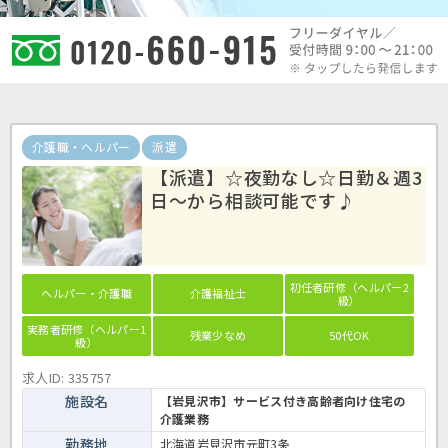
介護職・ヘルパー
派遣
【派遣】☆夜勤なし☆日勤＆週3
日～から相談可能です♪
初任者研修（ヘルパー2
ヘルパー・介護職
介護福祉士
級）
実務者研修（ヘルパー1
残業少なめ
50代OK
級）
求人ID: 335757
施設名
【岩見沢市】サービス付き高齢者向け住宅の
介護業務
勤務地
北海道岩見沢市元町3条