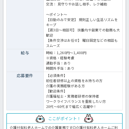
交流： 見守りやお話し相手、レク補助
～ポイント～
【日勤のみで安定】 規則正しい生活リズムを
キープ
【週3日〜相談可】 扶養内や副業での勤務も大
歓迎
【条件交渉はお任せ】 曜日固定などの相談も
スムーズ
給与
時給：1,260円～1,400円
※資格・経験考慮
通勤手当：あり
時間外手当：あり
応募要件
【必須条件】
初任者研修以上の資格をお持ちの方
介護の実務経験がある方
【歓迎条件】
介護福祉士・実務者研修の保持者
ワークライフバランスを重視したい方
20代〜60代まで幅広く活躍中！
ここがポイント！
介護付有料老人ホームでの介護業務です◎介護付有料老人ホームご利