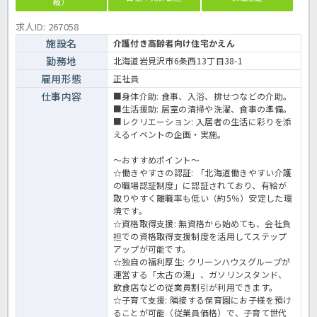
級）
求人ID: 267058
施設名
介護付き高齢者向け住宅かえん
勤務地
北海道岩見沢市6条西13丁目38-1
雇用形態
正社員
仕事内容
■身体介助: 食事、入浴、排せつなどの介助。
■生活援助: 居室の清掃や洗濯、食事の準備。
■レクリエーション: 入居者の生活に彩りを添
えるイベントの企画・実施。
～おすすめポイント～
☆働きやすさの認証: 「北海道働きやすい介護
の職場認証制度」に認証されており、有給が
取りやすく離職率も低い（約5％）安定した環
境です。
☆資格取得支援: 無資格から始めても、会社負
担での資格取得支援制度を活用してステップ
アップが可能です。
☆独自の福利厚生: クリーンハウスグループが
運営する「太古の湯」、ガソリンスタンド、
飲食店などの従業員割引が利用できます。
☆子育て支援: 隣接する保育園にお子様を預け
ることが可能（従業員価格）で、子育て世代