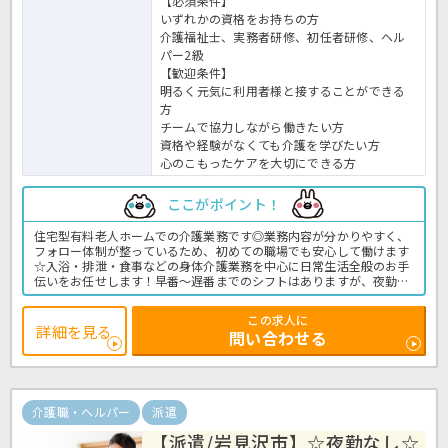
【必須条件】
いずれかの資格をお持ちの方
介護福祉士、実務者研修、初任者研修、ヘル
パー2級
【歓迎条件】
明るく元気に利用者様と接することができる
方
チームで協力しながら働きたい方
資格や経験がなくても介護を学びたい方
心のこもったケアを大切にできる方
ここがポイント！
住宅型有料老人ホームでの介護業務です◎業務内容が分かりやすく、
フォロー体制が整っているため、初めての職場でも安心して働けます
☆入浴・排泄・食事などの身体介護業務を中心に日常生活全般のお手
伝いをお任せします！早番～遅番までのシフトはありますが、夜勤な
しのレア求人です！未経験やブランクのある方も多く活躍しており、
勤務日数や時間帯の相談がしやすいのも特長です！派遣で無理なく介
この求人に
護の仕事を始めたい方におすすめの職場です。お気軽にほっ介護まで
詳細を見る
問い合わせる
お問い合わせください！有料老人ホームでの介護業務全般です。＜介
護職 派遣 有料老人ホームの求人＞
介護職・ヘルパー
派遣
【派遣/岩見沢市】☆夜勤なし☆