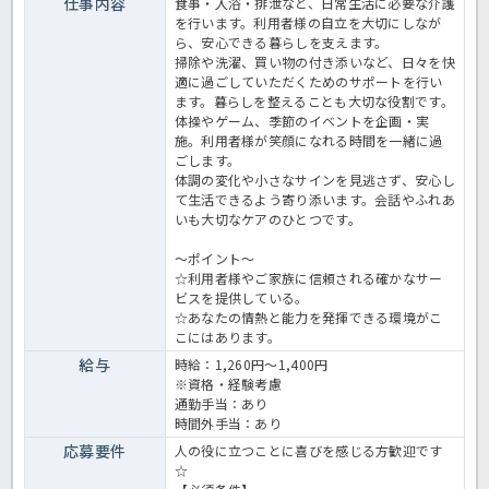
仕事内容
食事・入浴・排泄など、日常生活に必要な介護
を行います。利用者様の自立を大切にしなが
ら、安心できる暮らしを支えます。
掃除や洗濯、買い物の付き添いなど、日々を快
適に過ごしていただくためのサポートを行い
ます。暮らしを整えることも大切な役割です。
体操やゲーム、季節のイベントを企画‧実
施。利⽤者様が笑顔になれる時間を⼀緒に過
ごします。
体調の変化や⼩さなサインを⾒逃さず、安⼼し
て⽣活できるよう寄り添います。会話やふれあ
いも⼤切なケアのひとつです。
～ポイント～
☆利用者様やご家族に信頼される確かなサー
ビスを提供している。
☆あなたの情熱と能力を発揮できる環境がこ
こにはあります。
給与
時給：1,260円～1,400円
※資格・経験考慮
通勤手当：あり
時間外手当：あり
応募要件
人の役に立つことに喜びを感じる方歓迎です
☆