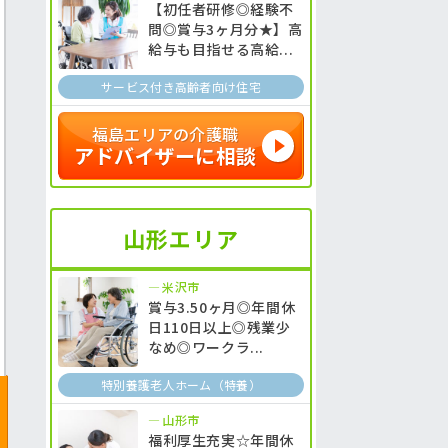
【初任者研修◎経験不
問◎賞与3ヶ月分★】高
給与も目指せる高給...
サービス付き高齢者向け住宅
福島エリアの介護職
アドバイザーに相談
山形エリア
米沢市
賞与3.50ヶ月◎年間休
日110日以上◎残業少
なめ◎ワークラ...
特別養護老人ホーム（特養）
山形市
福利厚生充実☆年間休