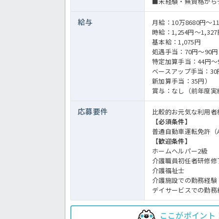
■未経験・無資格から
給与
月給：10万8680円～11
時給：1,254円～1,32
基本給：1,075円
処遇手当：70円～90円
特定加算手当：44円～
ベースアップ手当：30
新加算手当：35円）
賞与：なし（前年度実
応募要件
比較的お元気な利用者
【必須条件】
普通自動車運転免許（
【歓迎条件】
ホームヘルパー2級
介護職員初任者研修修
介護福祉士
介護施設での勤務経験
デイサービスでの勤務
ここがポイント