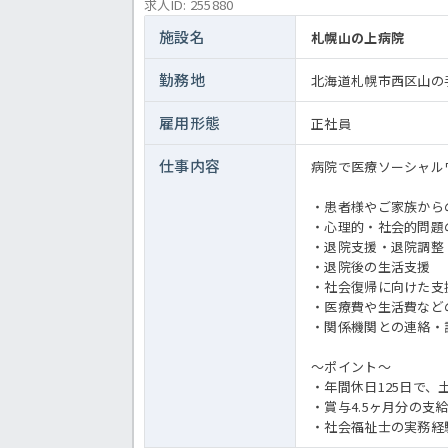
求人ID: 255880
施設名
札幌山の上病院
勤務地
北海道札幌市西区山の手
雇用形態
正社員
仕事内容
病院で医療ソーシャル
・患者様やご家族から
・心理的・社会的問題
・退院支援・退院調整
・退院後の生活支援
・社会復帰に向けた支
・医療費や生活費など
・関係機関との連絡・
～ポイント～
・年間休日125日で、
・賞与4.5ヶ月分の支
・社会福祉士の実務経