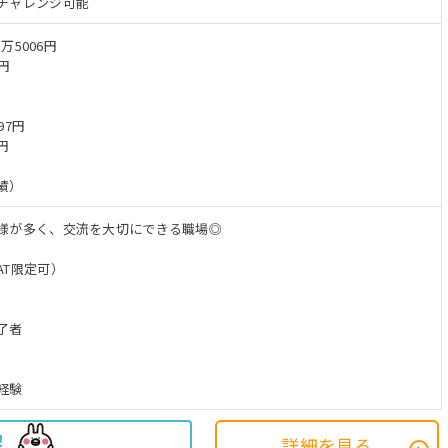
チャレンジ可能
万5006円
7円
97円
円
績）
様が多く、交流を大切にできる職場◎
AT限定可）
了者
経験
！
詳細を見る