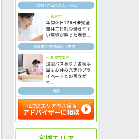
介護付き有料老人ホーム
恵庭市
年間休日126日◆完全
週休二日制◎働きやす
い環境が整った老健...
介護老人保健施設（老健）
札幌市南区
送迎バスあり♪各種手
当＆お休み充実◎プラ
イベートとの両立が
で...
病院
北海道エリアの介護職
アドバイザーに相談
宮城エリア