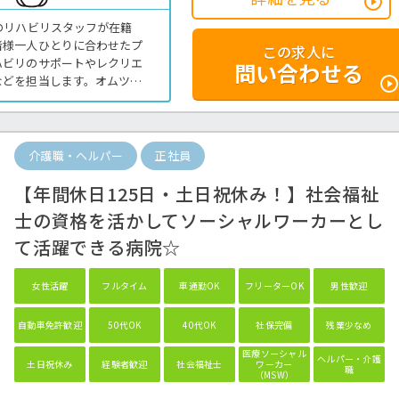
のリハビリスタッフが在籍
者様一人ひとりに合わせたプ
この求人に
ハビリのサポートやレクリエ
問い合わせる
などを担当します。オムツ交
多いことも特徴です。利用者
きたい方におすすめの環境で
やプライベートと両立しなが
サービスの介護業務全般で
介護職・ヘルパー
正社員
【年間休日125日・土日祝休み！】社会福祉
士の資格を活かしてソーシャルワーカーとし
て活躍できる病院☆
女性活躍
フルタイム
車通勤OK
フリーターOK
男性歓迎
自動車免許歓迎
50代OK
40代OK
社保完備
残業少なめ
医療ソーシャル
ヘルパー・介護
土日祝休み
経験者歓迎
社会福祉士
ワーカー
職
（MSW）