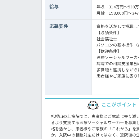
給与
年収：314万円～538
月給：198,000円～347
応募要件
資格を活かして挑戦し
【必須条件】
社会福祉士
パソコンの基本操作（Wo
【歓迎条件】
医療ソーシャルワーカ
病院での相談支援業務
多職種と連携しながら
患者様やご家族に寄り
ここがポイント
札幌山の上病院では、患者様とご家族に寄り添
るよう支援する医療ソーシャルワーカーを募集
格を活かし、患者様やご家族の「これから」を
か。入院中の相談対応だけではなく、退院後の