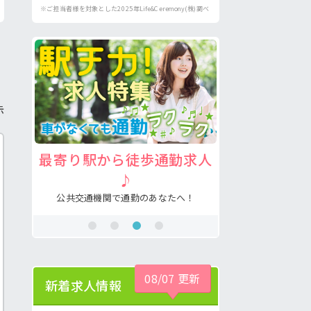
※ご担当者様を対象とした2025年Life&Ceremony(株)調べ
示
り支
最寄り駅から徒歩通勤求人
注目の介護
♪
あなたの希望が叶
メ♪
公共交通機関で通勤のあなたへ！
08/07 更新
新着求人情報