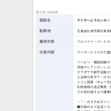
求人ID: 918678
施設名
デイサービスセンター
勤務地
北海道札幌市東区東苗穂3
雇用形態
アルバイト・パートタ
仕事内容
デイサービスでの介護
リハビリ・機能訓練の
体操やレクリエーショ
カラオケや創作活動の
入浴時の見守り・付き
トイレ誘導（オムツ交
利用者様の送迎業務（5
その他付随する介護業
.・*・.おすすめポイント
■日勤のみで生活リズ