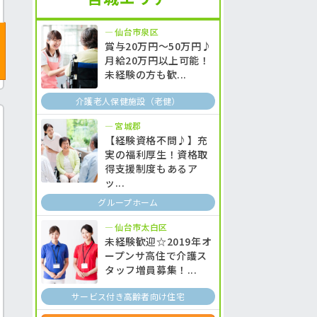
仙台市泉区
賞与20万円～50万円♪
月給20万円以上可能！
未経験の方も歓...
介護老人保健施設（老健）
宮城郡
【経験資格不問♪】充
実の福利厚生！資格取
得支援制度もあるア
ッ...
グループホーム
仙台市太白区
未経験歓迎☆2019年オ
ープンサ高住で介護ス
タッフ増員募集！...
サービス付き高齢者向け住宅