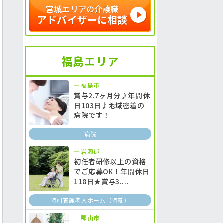
宮城エリアの介護職
アドバイザーに相談
福島エリア
福島市
賞与2.7ヶ月分♪年間休
日103日♪地域密着の
病院です！
病院
岩瀬郡
初任者研修以上の資格
でご応募OK！年間休日
118日★賞与3....
特別養護老人ホーム（特養）
郡山市