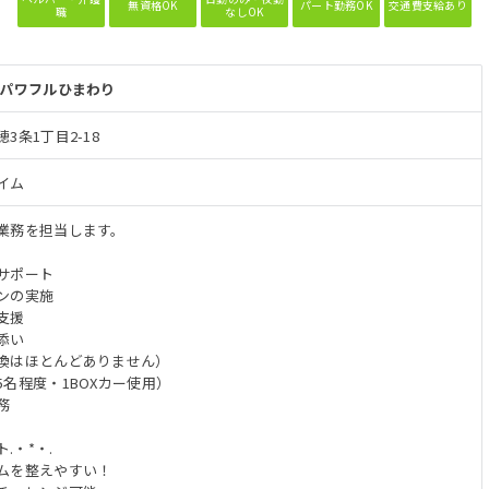
無資格OK
パート勤務OK
交通費支給あり
職
なしOK
 パワフルひまわり
条1丁目2-18
イム
業務を担当します。
サポート
ンの実施
支援
添い
換はほとんどありません）
名程度・1BOXカー使用）
務
.・*・.
ムを整えやすい！