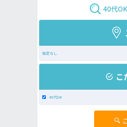
40代
指定なし
こ
40代OK