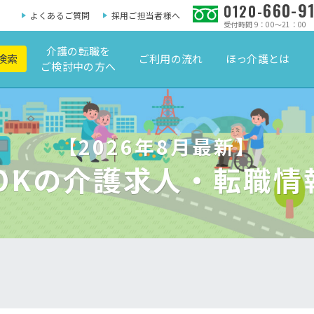
660-9
0120-
よくあるご質問
採用ご担当者様へ
受付時間 9：00～21：00
介護の転職を
検索
ご利用の流れ
ほっ介護とは
ご検討中の方へ
【2026年8月最新】
代OKの介護求人・転職情