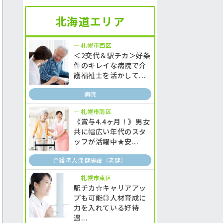
北海道エリア
札幌市西区
＜2交代＆駅チカ＞好条
件のキレイな病院で介
護福祉士を活かして...
病院
札幌市南区
《賞与4.4ヶ月！》男女
共に幅広い年代のスタ
ッフが活躍中★安...
介護老人保健施設（老健）
札幌市東区
駅チカ☆キャリアアッ
プも可能◎人材育成に
力を入れている好待
遇...