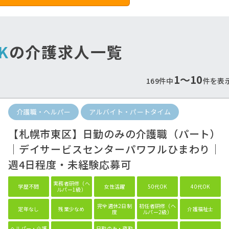
K
の介護求人一覧
1〜10
169件中
件を表
介護職・ヘルパー
アルバイト・パートタイム
病院の好条件求人！
処遇改善手当しっか
看護助手の経験を積みたい方も！
給！
【札幌市東区】日勤のみの介護職（パート）
手当も重視したいあなたにオスス
｜デイサービスセンターパワフルひまわり｜
週4日程度・未経験応募可
実務者研修（ヘ
学歴不問
女性活躍
50代OK
40代OK
ルパー1級）
完全週休2日制
初任者研修（ヘ
定年なし
残業少なめ
介護福祉士
度
ルパー2級）
ヘルパー・介護
日勤のみ・夜勤