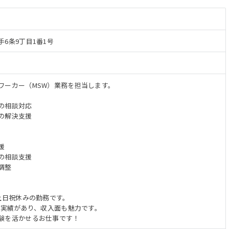
6条9丁目1番1号
ワーカー（MSW）業務を担当します。
の相談対応
の解決支援
援
の相談支援
調整
土日祝休みの勤務です。
給実績があり、収入面も魅力です。
験を活かせるお仕事です！