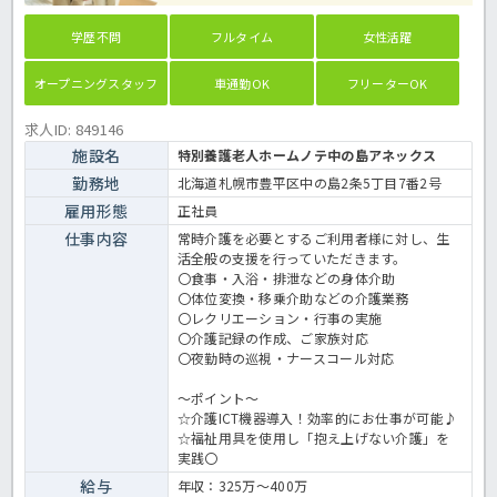
学歴不問
フルタイム
女性活躍
オープニングスタッフ
車通勤OK
フリーターOK
求人ID: 849146
施設名
特別養護老人ホームノテ中の島アネックス
勤務地
北海道札幌市豊平区中の島2条5丁目7番2号
雇用形態
正社員
仕事内容
常時介護を必要とするご利用者様に対し、生
活全般の支援を行っていただきます。
〇食事・入浴・排泄などの身体介助
〇体位変換・移乗介助などの介護業務
〇レクリエーション・行事の実施
〇介護記録の作成、ご家族対応
〇夜勤時の巡視・ナースコール対応
～ポイント～
☆介護ICT機器導入！効率的にお仕事が可能♪
☆福祉用具を使用し「抱え上げない介護」を
実践〇
給与
年収：325万～400万