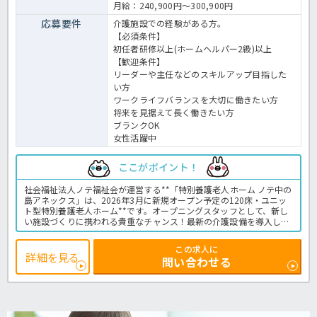
月給：240,900円～300,900円
応募要件
介護施設での経験がある方。
【必須条件】
初任者研修以上(ホームヘルパー2級)以上
【歓迎条件】
リーダーや主任などのスキルアップ目指した
い方
ワークライフバランスを大切に働きたい方
将来を見据えて長く働きたい方
ブランクOK
女性活躍中
ここがポイント！
社会福祉法人ノテ福祉会が運営する**「特別養護老人ホーム ノテ中の
島アネックス」は、2026年3月に新規オープン予定の120床・ユニッ
ト型特別養護老人ホーム**です。オープニングスタッフとして、新し
い施設づくりに携われる貴重なチャンス！最新の介護設備を導入して
おり、職員の身体的負担を軽減しながら安心して介護業務に取り組め
る環境が整っています。教育・研修制度も充実しているため、介護施
この求人に
設での経験が浅い方やブランクのある方も安心してスタートできま
詳細を見る
問い合わせる
す。また、地下鉄駅から徒歩圏内と通勤アクセスも良好で、車をお持
ちでない方にも通いやすい立地です。オープンまでの期間は同一敷地
内の施設で事前勤務が可能なため、新施設開設前から業務に慣れるこ
とができます。札幌市豊平区で介護職・特別養護老人ホームの求人を
お探しの方、オープニング求人に興味のある方は、ぜひほっ介護まで
お気軽にお問い合わせください。介護老人保健施設での介護業務全般