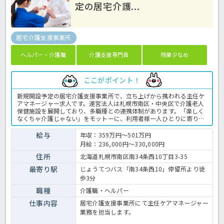
定の居宅介護...
居宅介護支援事業所
ヘルパー・介護職
介護支援専門員
残業少なめ
ここがポイント！
新規開設予定の居宅介護支援事業所で、立ち上げから携われる主任ケ
アマネージャー求人です。運営法人は札幌市南区・中央区で介護老人
保健施設を展開しており、多職種との連携体制があります。「楽しく
なくちゃ介護じゃない」をモットーに、利用者様一人ひとりに寄り添
うサービスを提供しています。職場の雰囲気や仕事内容について詳し
く知りたい方は、見学やご相談からでも歓迎しています。お気軽にお
給与
年収：359万円～501万円
問い合わせください。新しい事業所づくりに興味がある方や、これま
月給：236,000円～330,000円
でのケアマネジメント経験を活かしてステップアップしたい方におす
すめです。介護支援専門員の業務全般です。〈介護支援専門員 正職
住所
北海道札幌市南区南34条西10丁目3-35
員 居宅支援事業所の求人〉
最寄り駅
じょうてつバス「南34条西10」停留所より徒
歩3分
職種
介護職・ヘルパー
仕事内容
居宅介護支援事業所にて主任ケアマネージャー
業務を担当します。