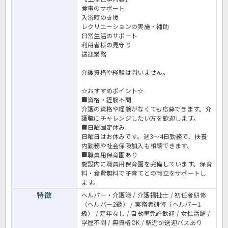
食事のサポート
入浴時の支援
レクリエーションの実施・補助
日常生活のサポート
利用者様の見守り
送迎業務
介護資格や経験は問いません。
☆おすすめポイント☆
■資格・経験不問
介護の資格や経験がなくても応募できます。介
護職にチャレンジしたい方を歓迎します。
■日曜固定休み
日曜日はお休みです。週3～4日勤務で、扶養
内勤務や社会保険加入も相談できます。
■職員用保育園あり
施設内に職員用保育園を完備しています。保育
料・食費無料で子育てとの両立をサポートし
ます。
特徴
ヘルパー・介護職 / 介護福祉士 / 初任者研修
（ヘルパー2級） / 実務者研修（ヘルパー1
級） / 定年なし / 自動車免許歓迎 / 女性活躍 /
学歴不問 / 無資格OK / 駅近or送迎バスあり