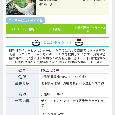
タッフ
デイサービス・通所介護
初任者研修（ヘルパー2
ヘルパー・介護職
介護福祉士
級）
ここがポイント！
和幸園デイサービスセンターは、在宅で生活する高齢者の方へ食事や
入浴、レクリエーションなどのサービスを提供しています。 資格や経
験は問わず、介護の仕事が初めての方も応募できます。 日曜固定休み
で、扶養内勤務や社会保険加入など働き方の相談も可能です。 施設内
には職員用保育園があり、子育てと仕事を両立したい方にもおすすめ
です。 また、地下鉄真駒内駅から無料送迎バスを利用でき、マイカー
給与
時給1,135円
通勤にも対応しています。 ☆ご興味がありましたらほっ介護までお問
住所
北海道札幌市南区石山932番地3
合せ下さいね！デイサービスでの介護業務全般です。 ＜介護職 パー
ト デイサービスの求人＞
最寄り駅
地下鉄南北線「真駒内駅」から送迎バスで約
10分
職種
介護職・ヘルパー
仕事内容
デイサービスセンターで介護業務を担当しま
す。
【主な仕事内容】