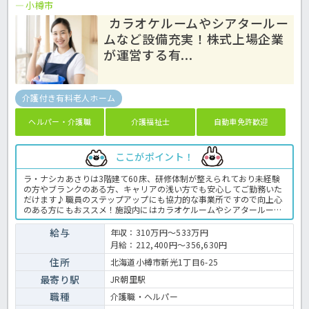
小樽市
カラオケルームやシアタールー
ムなど設備充実！株式上場企業
が運営する有...
介護付き有料老人ホーム
ヘルパー・介護職
介護福祉士
自動車免許歓迎
ここがポイント！
ラ・ナシカあさりは3階建て60床、研修体制が整えられており未経験
の方やブランクのある方、キャリアの浅い方でも安心してご勤務いた
だけます♪職員のステップアップにも協力的な事業所ですので向上心
のある方にもおススメ！施設内にはカラオケルームやシアタールー
ム、図書室、トレーニングルームなど設備が充実◎入居者様それぞれ
が楽しみながら思い思いの過ごし方をされています。運営する株式会
給与
年収：310万円～533万円
社シダーは損害保険ジャパン日本興亜株式会社の関連会社で平成17年
月給：212,400円～356,630円
には株式も上場。入職後も安心です♪有料老人ホームでの介護業務全
般です。 ＜介護職 正職員 有料老人ホームの求人＞
住所
北海道小樽市新光1丁目6-25
最寄り駅
JR朝里駅
職種
介護職・ヘルパー