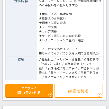
仕事内容
グループホームにおいて、利用者様の身の回り
のお手伝いをお任せします◎
★食事・入浴・排泄介助
★着替えのお手伝い
★起床・就寝の介助
★シーツ交換
★フロア清掃
★サービス提供した内容の記録
★レクリエーションの企画・運営
.・*・.おすすめポイント.・*・.
■ワークライフバランスを大切できる環境◎
特徴
介護福祉士 / ヘルパー・介護職 / 初任者研修
（ヘルパー2級） / 実務者研修（ヘルパー1
級） / 女性活躍 / 充実の手当 / 未経験OK / 残
業なし / 賞与・ボーナスあり / 再雇用制度あ
り / 住宅手当あり / 交通費支給あり
この求人に
詳細を見る
問い合わせる