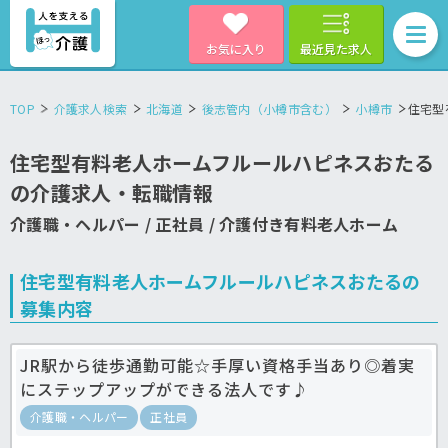
お気に入り
最近見た求人
TOP
介護求人検索
北海道
後志管内（小樽市含む）
小樽市
住宅型
住宅型有料老人ホームフルールハピネスおたる
の介護求人・転職情報
介護職・ヘルパー / 正社員 / 介護付き有料老人ホーム
住宅型有料老人ホームフルールハピネスおたるの
募集内容
JR駅から徒歩通勤可能☆手厚い資格手当あり◎着実
にステップアップができる法人です♪
介護職・ヘルパー
正社員