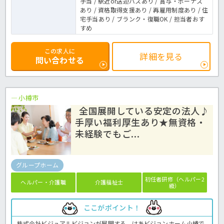
手当 / 駅近or送迎バスあり / 賞与・ボーナス
あり / 資格取得支援あり / 再雇用制度あり / 住
宅手当あり / ブランク・復職OK / 担当者おす
すめ
この求人に
詳細を見る
問い合わせる
小樽市
全国展開している安定の法人♪
手厚い福利厚生あり★無資格・
未経験でもご...
グループホーム
初任者研修（ヘルパー2
ヘルパー・介護職
介護福祉士
級）
ここがポイント！
株式会社ビジュアルビジョンが展開する、けあビジョンホーム小樽で