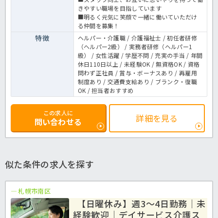
きやすい職場を目指しています
■明るく元気に笑顔で一緒に働いていただけ
る仲間を募集！
特徴
ヘルパー・介護職 / 介護福祉士 / 初任者研修
（ヘルパー2級） / 実務者研修（ヘルパー1
級） / 女性活躍 / 学歴不問 / 充実の手当 / 年間
休日110日以上 / 未経験OK / 無資格OK / 資格
問わず正社員 / 賞与・ボーナスあり / 再雇用
制度あり / 交通費支給あり / ブランク・復職
OK / 担当者おすすめ
この求人に
詳細を見る
問い合わせる
似た条件の求人を探す
札幌市南区
【日曜休み】週3～4日勤務｜未
経験歓迎｜デイサービス介護ス