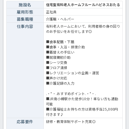
施設名
住宅型有料老人ホームフルールハピネスおたる
雇用形態
正社員
募集職種
介護職・ヘルパー
仕事内容
有料老人ホームにおいて、利用者様の身の回り
のお手伝いをお任せします◎
■食事配膳・下膳
■食事・入浴・排泄介助
■着替えの手伝い
■就寝期初介助
■シーツ交換
■フロア清掃
■レクリエーションの企画・運営
■声かけ対応
■介護記録の入力
.・*・.おすすめポイント.・*・.
■JR南小樽駅かた徒歩10分！車ない方も通勤
可能
■介護福祉士お持ちの方は資格手当25,000円
付きます♪
応募要件
研修・教育体制サポート充実◎