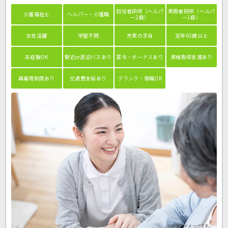
初任者研修（ヘルパ
実務者研修（ヘルパ
介護福祉士
ヘルパー・介護職
ー2級）
ー1級）
女性活躍
学歴不問
充実の手当
定年65歳以上
未経験OK
駅近or送迎バスあり
賞与・ボーナスあり
資格取得支援あり
再雇用制度あり
交通費支給あり
ブランク・復職OK
※画像はイメージです。