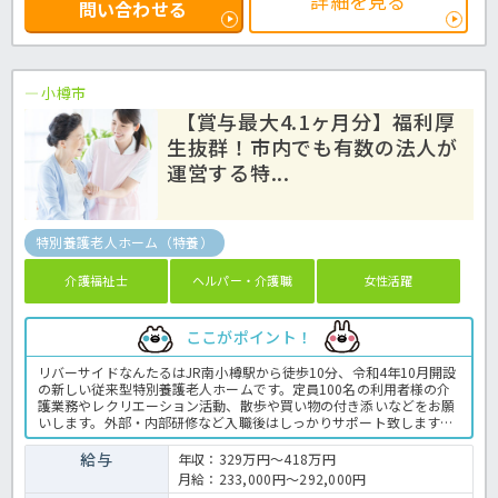
詳細を見る
問い合わせる
小樽市
【賞与最大4.1ヶ月分】福利厚
生抜群！市内でも有数の法人が
運営する特...
特別養護老人ホーム（特養）
介護福祉士
ヘルパー・介護職
女性活躍
ここがポイント！
リバーサイドなんたるはJR南小樽駅から徒歩10分、令和4年10月開設
の新しい従来型特別養護老人ホームです。定員100名の利用者様の介
護業務やレクリエーション活動、散歩や買い物の付き添いなどをお願
いします。外部・内部研修など入職後はしっかりサポート致しますの
で、ブランクのある方も安心してご応募下さい。これまでのキャリア
を活かせる働き方ができる求人です！お問い合わせは是非一度ほっ介
給与
年収：329万円～418万円
護まで♪特養での介護業務全般です。 ＜介護職 正職員 特別養護老
月給：233,000円～292,000円
人ホームの求人＞