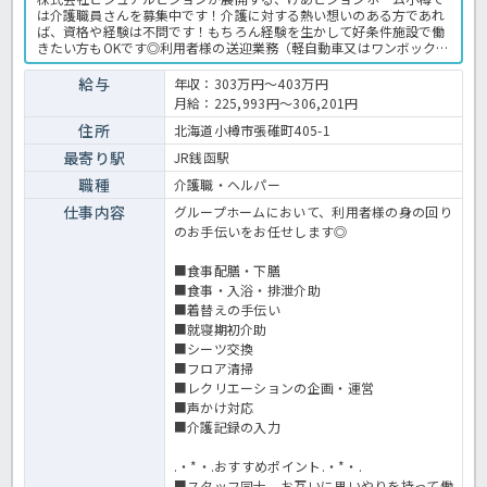
は介護職員さんを募集中です！介護に対する熱い想いのある方であれ
ば、資格や経験は不問です！もちろん経験を生かして好条件施設で働
きたい方もOKです◎利用者様の送迎業務（軽自動車又はワンボックス
AT車使用）がありますが、運転に不安のある方は相談に応じます！ご
興味のある方はお気軽にほっ介護までお問い合わせください☆グルー
給与
年収：303万円～403万円
プホームでの介護業務全般です。 ＜介護職 正職員 グループホーム
月給：225,993円～306,201円
の求人＞
住所
北海道小樽市張碓町405-1
最寄り駅
JR銭函駅
職種
介護職・ヘルパー
仕事内容
グループホームにおいて、利用者様の身の回り
のお手伝いをお任せします◎
■食事配膳・下膳
■食事・入浴・排泄介助
■着替えの手伝い
■就寝期初介助
■シーツ交換
■フロア清掃
■レクリエーションの企画・運営
■声かけ対応
■介護記録の入力
.・*・.おすすめポイント.・*・.
■スタッフ同士、お互いに思いやりを持って働