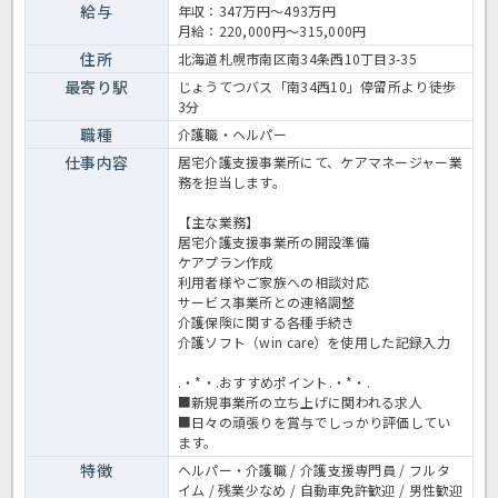
109日のため、仕事と生活のバランスを大切にしたい方にもおすすめ
給与
年収：347万円～493万円
です。介護支援専門員の業務全般です。〈介護支援専門員 正職員
月給：220,000円～315,000円
介護老人保健施設の求人〉
住所
北海道札幌市南区南34条西10丁目3-35
最寄り駅
じょうてつバス「南34西10」停留所より徒歩
3分
職種
介護職・ヘルパー
仕事内容
居宅介護支援事業所にて、ケアマネージャー業
務を担当します。
【主な業務】
居宅介護支援事業所の開設準備
ケアプラン作成
利用者様やご家族への相談対応
サービス事業所との連絡調整
介護保険に関する各種手続き
介護ソフト（win care）を使用した記録入力
.・*・.おすすめポイント.・*・.
■新規事業所の立ち上げに関われる求人
■日々の頑張りを賞与でしっかり評価してい
ます。
特徴
ヘルパー・介護職 / 介護支援専門員 / フルタ
イム / 残業少なめ / 自動車免許歓迎 / 男性歓迎