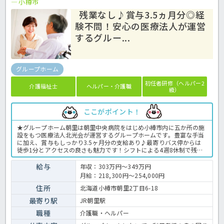
小樽市
残業なし♪賞与3.5ヵ月分◎経
験不問！安心の医療法人が運営
するグルー...
グループホーム
初任者研修（ヘルパー2
介護福祉士
ヘルパー・介護職
級）
ここがポイント！
★グループホーム朝里は朝里中央病院をはじめ小樽市内に五か所の施
設をもつ医療法人北光会が運営するグループホームです。豊富な手当
に加え、賞与もしっかり3.5ヶ月分の支給あり♪最寄りバス停からは
徒歩1分とアクセスの良さも魅力です！シフトによる4週8休制で残業
もありませんので、ゆとりある働き方ができますね。初任者研修以上
の資格をお持ちであれば、未経験の方やブランクのある方、キャリア
給与
年収：303万円～349万円
の浅い方もご応募OK◎まずはほっ介護までお気軽にご相談ください
月給：218,300円～254,000円
ね。グループホームでの介護業務全般です。 ＜介護職 正職員 グル
ープホームの求人＞
住所
北海道小樽市朝里2丁目6-18
最寄り駅
JR朝里駅
職種
介護職・ヘルパー