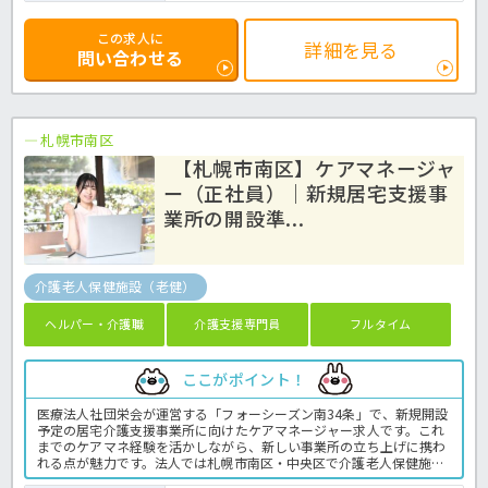
この求人に
詳細を見る
問い合わせる
札幌市南区
【札幌市南区】ケアマネージャ
ー（正社員）｜新規居宅支援事
業所の開設準...
介護老人保健施設（老健）
ヘルパー・介護職
介護支援専門員
フルタイム
ここがポイント！
医療法人社団栄会が運営する「フォーシーズン南34条」で、新規開設
予定の居宅介護支援事業所に向けたケアマネージャー求人です。これ
までのケアマネ経験を活かしながら、新しい事業所の立ち上げに携わ
れる点が魅力です。法人では札幌市南区・中央区で介護老人保健施設
を運営しており、安定した運営基盤があります。土日休みで年間休日