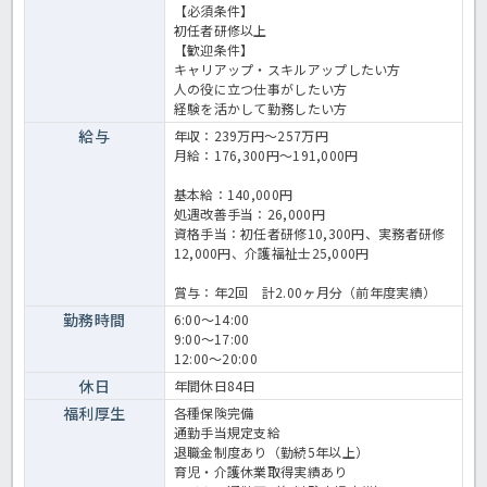
【必須条件】
初任者研修以上
【歓迎条件】
キャリアップ・スキルアップしたい方
人の役に立つ仕事がしたい方
経験を活かして勤務したい方
給与
年収：239万円～257万円
月給：176,300円～191,000円
基本給：140,000円
処遇改善手当：26,000円
資格手当：初任者研修10,300円、実務者研修
12,000円、介護福祉士25,000円
賞与：年2回 計2.00ヶ月分（前年度実績）
勤務時間
6:00～14:00
9:00～17:00
12:00～20:00
休日
年間休日84日
福利厚生
各種保険完備
通勤手当規定支給
退職金制度あり（勤続5年以上）
育児・介護休業取得実績あり