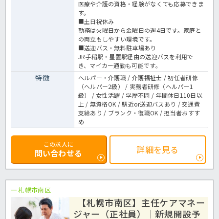
医療や介護の資格・経験がなくても応募できま
す。
■土日祝休み
勤務は火曜日から金曜日の週4日です。家庭と
の両立もしやすい環境です。
■送迎バス・無料駐車場あり
JR手稲駅・星置駅経由の送迎バスを利用で
き、マイカー通勤も可能です。
特徴
ヘルパー・介護職 / 介護福祉士 / 初任者研修
（ヘルパー2級） / 実務者研修（ヘルパー1
級） / 女性活躍 / 学歴不問 / 年間休日110日以
上 / 無資格OK / 駅近or送迎バスあり / 交通費
支給あり / ブランク・復職OK / 担当者おすす
め
この求人に
詳細を見る
問い合わせる
札幌市南区
【札幌市南区】主任ケアマネー
ジャー（正社員）｜新規開設予