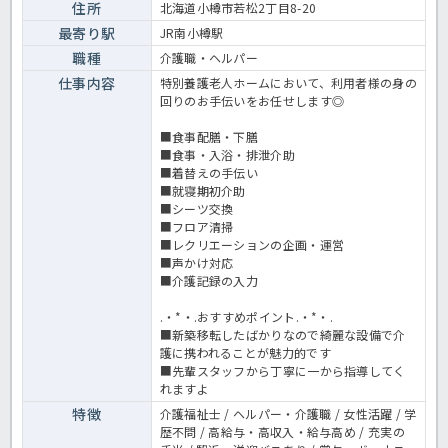
住所
北海道小樽市若松2丁目8-20
最寄り駅
JR南小樽駅
職種
介護職・ヘルパー
仕事内容
特別養護老人ホームにおいて、利用者様の身の
回りのお手伝いをお任せします◎
■食事配膳・下膳
■食事・入浴・排泄介助
■着替えの手伝い
■就寝期初介助
■シーツ交換
■フロア清掃
■レクリエーションの企画・運営
■声かけ対応
■介護記録の入力
.・*・.おすすめポイント.・*・.
■新築移転したばかりなので綺麗な設備で介
護に携われることが魅力的です
■先輩スタッフから丁寧に一から指導してく
れますよ
特徴
介護福祉士 / ヘルパー・介護職 / 女性活躍 / 学
歴不問 / 高給与・高収入・給与高め / 充実の