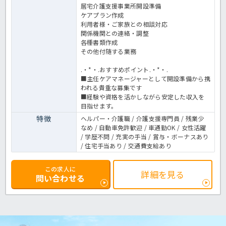
居宅介護支援事業所開設準備
ケアプラン作成
利用者様・ご家族との相談対応
関係機関との連絡・調整
各種書類作成
その他付随する業務
.・*・.おすすめポイント.・*・.
■主任ケアマネージャーとして開設準備から携
われる貴重な募集です
■経験や資格を活かしながら安定した収入を
目指せます。
特徴
ヘルパー・介護職 / 介護支援専門員 / 残業少
なめ / 自動車免許歓迎 / 車通勤OK / 女性活躍
/ 学歴不問 / 充実の手当 / 賞与・ボーナスあり
/ 住宅手当あり / 交通費支給あり
この求人に
詳細を見る
問い合わせる