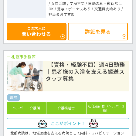
/ 女性活躍 / 学歴不問 / 日勤のみ・夜勤なし
OK / 賞与・ボーナスあり / 交通費支給あり /
担当者おすすめ
この求人に
詳細を見る
問い合わせる
札幌市手稲区
【資格・経験不問】週4日勤務
｜患者様の入浴を支える搬送ス
タッフ募集
病院
初任者研修（ヘルパー2
ヘルパー・介護職
介護福祉士
級）
ここがポイント！
北都病院は、地域医療を支える病院として内科・リハビリテーション