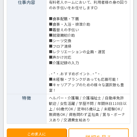
仕事内容
有料老人ホームにおいて、利用者様の身の回り
のお手伝いをお任せします◎
■食事配膳・下膳
■食事・入浴・排泄介助
■着替えの手伝い
■就寝期初介助
■シーツ交換
■フロア清掃
■レクリエーションの企画・運営
■声かけ対応
■介護記録の入力
.・*・.おすすめポイント.・*・.
■未経験・ブランクがあっても応募可能！
■キャリアアップのための様々な選択肢も豊
富！
特徴
ヘルパー・介護職 / 介護福祉士 / 自動車免許
歓迎 / 女性活躍 / 学歴不問 / 年間休日110日以
上 / 60歳代OK / 定年65歳以上 / 未経験OK /
無資格OK / 資格問わず正社員 / 賞与・ボーナ
スあり / 交通費支給あり
この求人に