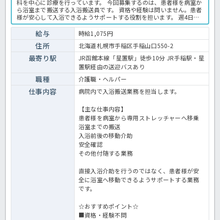
科を中心に診療を行っています。 今回募集するのは、患者様を病室か
ら浴室まで搬送する入浴搬送員です。 資格や経験は問いません。患者
様が安心して入浴できるようサポートする役割を担います。 週4日・9
時から16時までの勤務で、土日祝休みのため、家庭やプライベートと
の両立を目指したい方にもおすすめです。 病院での入浴業務全般で
給与
時給1,075円
す。 ＜介護職 パート 病院の入浴搬送員求人＞
住所
北海道札幌市手稲区手稲山口550-2
最寄り駅
JR函館本線「星置駅」徒歩10分 JR手稲駅・星
置駅経由の送迎バスあり
職種
介護職・ヘルパー
仕事内容
病院内で入浴搬送業務を担当します。
【主な仕事内容】
患者様を病室から専用ストレッチャーへ移乗
浴室までの搬送
入浴前後の移動介助
安全確認
その他付随する業務
直接入浴介助を行うのではなく、患者様が安
全に浴室へ移動できるようサポートする業務
です。
☆おすすめポイント☆
■資格・経験不問