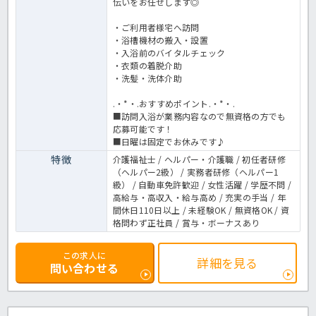
伝いをお任せします◎
・ご利用者様宅へ訪問
・浴槽機材の搬入・設置
・入浴前のバイタルチェック
・衣類の着脱介助
・洗髪・洗体介助
.・*・.おすすめポイント.・*・.
■訪問入浴が業務内容なので無資格の方でも
応募可能です！
■日曜は固定でお休みです♪
特徴
介護福祉士 / ヘルパー・介護職 / 初任者研修
（ヘルパー2級） / 実務者研修（ヘルパー1
級） / 自動車免許歓迎 / 女性活躍 / 学歴不問 /
高給与・高収入・給与高め / 充実の手当 / 年
間休日110日以上 / 未経験OK / 無資格OK / 資
格問わず正社員 / 賞与・ボーナスあり
この求人に
詳細を見る
問い合わせる