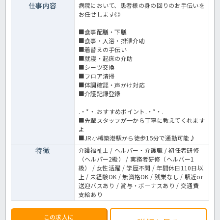
仕事内容
病院において、患者様の身の回りのお手伝いを
お任せします◎
■食事配膳・下膳
■食事・入浴・排泄介助
■着替えの手伝い
■就寝・起床の介助
■シーツ交換
■フロア清掃
■体調確認・声かけ対応
■介護記録登録
.・*・.おすすめポイント.・*・.
■先輩スタッフが一から丁寧に教えてくれます
よ
■JR小樽築港駅から徒歩15分で通勤可能♪
特徴
介護福祉士 / ヘルパー・介護職 / 初任者研修
（ヘルパー2級） / 実務者研修（ヘルパー1
級） / 女性活躍 / 学歴不問 / 年間休日110日以
上 / 未経験OK / 無資格OK / 残業なし / 駅近or
送迎バスあり / 賞与・ボーナスあり / 交通費
支給あり
この求人に