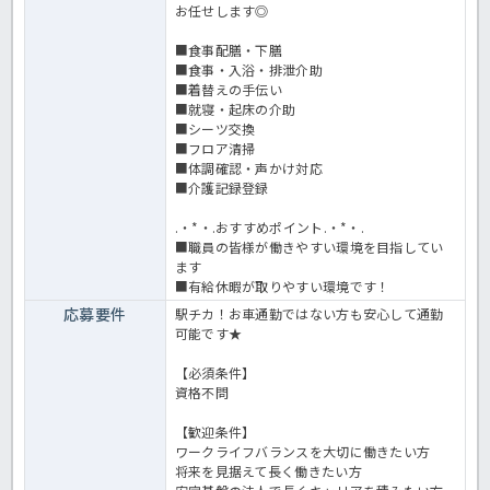
お任せします◎
■食事配膳・下膳
■食事・入浴・排泄介助
■着替えの手伝い
■就寝・起床の介助
■シーツ交換
■フロア清掃
■体調確認・声かけ対応
■介護記録登録
.・*・.おすすめポイント.・*・.
■職員の皆様が働きやすい環境を目指してい
ます
■有給休暇が取りやすい環境です！
応募要件
駅チカ！お車通勤ではない方も安心して通勤
可能です★
【必須条件】
資格不問
【歓迎条件】
ワークライフバランスを大切に働きたい方
将来を見据えて長く働きたい方