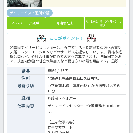
デイサービス・通所介護
初任者研修（ヘルパー2
ヘルパー・介護職
介護福祉士
級）
ここがポイント！
和幸園デイサービスセンターは、在宅で生活する高齢者の方へ食事や
入浴、レクリエーションなどのサービスを提供しています。 資格や経
験は問わず、介護の仕事が初めての方も応募できます。 日曜固定休み
で、扶養内勤務や社会保険加入など働き方の相談も可能です。 施設内
には職員用保育園があり、子育てと仕事を両立したい方にもおすすめ
です。 また、地下鉄真駒内駅から無料送迎バスを利用でき、マイカー
給与
時給1,135円
通勤にも対応しています。 ☆ご興味がありましたらほっ介護までお問
住所
北海道札幌市南区石山932番地3
合せ下さいね！デイサービスでの介護業務全般です。 ＜介護職 パー
ト デイサービスの求人＞
最寄り駅
地下鉄南北線「真駒内駅」から送迎バスで約
10分
職種
介護職・ヘルパー
仕事内容
デイサービスセンターで介護業務を担当しま
す。
【主な仕事内容】
食事のサポート
入浴時の支援