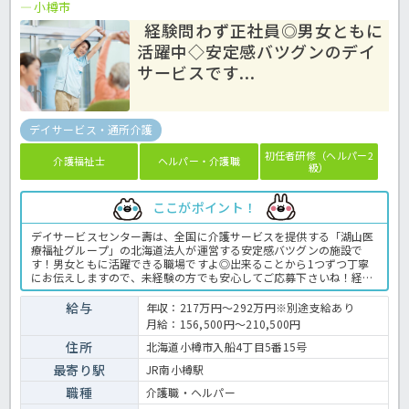
小樽市
経験問わず正社員◎男女ともに
活躍中◇安定感バツグンのデイ
サービスです...
デイサービス・通所介護
初任者研修（ヘルパー2
介護福祉士
ヘルパー・介護職
級）
ここがポイント！
デイサービスセンター壽は、全国に介護サービスを提供する「湖山医
療福祉グループ」の北海道法人が運営する安定感バツグンの施設で
す！男女ともに活躍できる職場ですよ◎出来ることから1つずつ丁寧
にお伝えしますので、未経験の方でも安心してご応募下さいね！経験
者の方は給与面で優遇しますよ☆年間112日の豊富なお休みでプライ
ベートの時間も確保可能！上位資格取得後には資格手当が加算されま
給与
年収：217万円～292万円※別途支給あり
すので、資格取得のモチベーションに繋がりますね♪確定拠出年金や
月給：156,500円～210,500円
単身用社宅があるなど、福利厚生も充実していますよ！ご興味があり
ましたら是非ほっ介護までお問合せ下さい！デイサービスでの介護業
住所
北海道小樽市入船4丁目5番15号
務全般です。 ＜介護職 正社員 デイサービスの求人＞
最寄り駅
JR南小樽駅
職種
介護職・ヘルパー