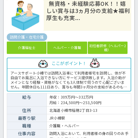
無資格・未経験応募OK！！嬉
しい賞与は3ヵ月分の支給★福利
厚生も充実...
訪問介護・在宅介護
初任者研修（ヘルパー2
介護福祉士
ヘルパー・介護職
級）
ここがポイント！
アースサポート小樽では訪問入浴車にて利用者様宅を訪問し、体が不
自由でお風呂に入浴できない方にサービス提供致します。入浴介助が
メインとなり経験・資格がなくても3人体制で伺うので心配ございま
せん。年間休日も111日あり、賞与も年間3ヶ月分の支給があるのも嬉
しいポイントとなっています♪ご不明点がございましたらほっ介護ま
でお問い合わせお待ちしております！訪問入浴での介護業務全般で
給与
年収：309万円～332万円
す。 ＜介護職 正職員 訪問入浴の求人＞
月給：234,500円～253,500円
住所
北海道小樽市稲穂2丁目3-13
最寄り駅
JR小樽駅
職種
介護職・ヘルパー
仕事内容
訪問入浴において、利用者様の身の回りのお手