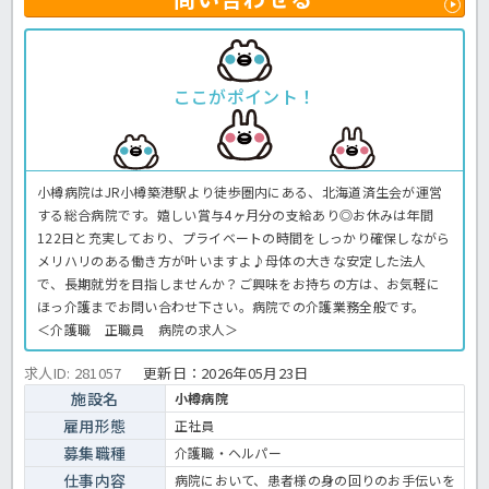
ここがポイント！
小樽病院はJR小樽築港駅より徒歩圏内にある、北海道済生会が運営
する総合病院です。嬉しい賞与4ヶ月分の支給あり◎お休みは年間
122日と充実しており、プライベートの時間をしっかり確保しながら
メリハリのある働き方が叶いますよ♪母体の大きな安定した法人
で、長期就労を目指しませんか？ご興味をお持ちの方は、お気軽に
ほっ介護までお問い合わせ下さい。病院での介護業務全般です。
＜介護職 正職員 病院の求人＞
求人ID: 281057
更新日：
2026年05月23日
施設名
小樽病院
雇用形態
正社員
募集職種
介護職・ヘルパー
仕事内容
病院において、患者様の身の回りのお手伝いを