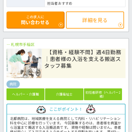
担当者おすすめ
この求人に
詳細を見る
問い合わせる
札幌市手稲区
【資格・経験不問】週4日勤務
｜患者様の入浴を支える搬送ス
タッフ募集
病院
初任者研修（ヘルパー2
ヘルパー・介護職
介護福祉士
級）
ここがポイント！
北都病院は、地域医療を支える病院として内科・リハビリテーション
科を中心に診療を行っています。 今回募集するのは、患者様を病室か
ら浴室まで搬送する入浴搬送員です。 資格や経験は問いません。患者
様が安心して入浴できるようサポートする役割を担います。 週4日・9