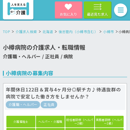
お気に入り
最近見た求人
TOP
介護求人検索
北海道
後志管内（小樽市含む）
小樽市
小樽病
小樽病院の介護求人・転職情報
介護職・ヘルパー / 正社員 / 病院
小樽病院の募集内容
年間休日122日＆賞与4ヶ月分◎駅チカ♪待遇抜群の
病院で安定した働き方をしませんか？
介護職・ヘルパー
正社員
初任者研修（ヘルパ
実務者研修（ヘルパ
介護福祉士
ヘルパー・介護職
ー2級）
ー1級）