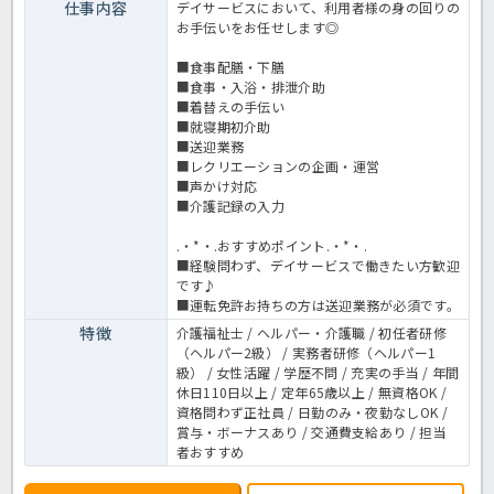
仕事内容
デイサービスにおいて、利用者様の身の回りの
お手伝いをお任せします◎
■食事配膳・下膳
■食事・入浴・排泄介助
■着替えの手伝い
■就寝期初介助
■送迎業務
■レクリエーションの企画・運営
■声かけ対応
■介護記録の入力
.・*・.おすすめポイント.・*・.
■経験問わず、デイサービスで働きたい方歓迎
です♪
■運転免許お持ちの方は送迎業務が必須です。
特徴
介護福祉士 / ヘルパー・介護職 / 初任者研修
（ヘルパー2級） / 実務者研修（ヘルパー1
級） / 女性活躍 / 学歴不問 / 充実の手当 / 年間
休日110日以上 / 定年65歳以上 / 無資格OK /
資格問わず正社員 / 日勤のみ・夜勤なしOK /
賞与・ボーナスあり / 交通費支給あり / 担当
者おすすめ