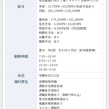
安定基盤の法人で長くキャリアを積みたい方
給与
年収：317万円～352万円※別途手当あり
月給：205,100円～230,300円
基本給：179,200円～191,400円
住宅手当：3,000円～16,000円
夜勤手当：4,580円/回（月5回程度）
時間外手当：あり
扶養手当：あり
暖房手当：あり
賞与：年2回 計4.00ヶ月分（前年度実績）
勤務時間
7:30～16:00
8:50～17:20
10:20～18:50
16:40～9:10
休日
年間休日122日
福利厚生
各種保険完備
通勤手当規定支給
退職金共済加入
退職金制度あり（勤続3年以上）
育児休業取得実績あり
看護休暇実績あり
マイカー通勤可