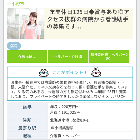
小樽市
年間休日125日◆賞与あり◎ア
クセス抜群の病院から看護助手
の募集です...
病院
初任者研修（ヘルパー2
介護福祉士
ヘルパー・介護職
級）
ここがポイント！
済生会小樽病院では看護師の業務負担軽減伴い、患者様の配膳・下
膳、入浴介助、リネン交換などを行って頂く看護助手を募集していま
す。やる気のある方、未経験の方も歓迎◎お休みは年間125日と充実
しており、プライベートの時間をしっかり確保しながらメリハリのあ
る働き方が叶いますよ♪JR小樽築港駅から徒歩10分の場所にあり、利
便性は抜群！年2回賞与の支給があるのも嬉しいですね。ご興味のあ
給与
年収：228万円～
る方はお気軽にほっ介護までお問い合わせ下さい。病院での看護助手
月給：191,025円
業務全般です。 ＜介護職 正職員 病院の求人＞
住所
北海道小樽市築港10-1
最寄り駅
JR小樽築港駅
職種
介護職・ヘルパー