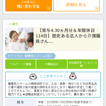
この求人に
詳細を見る
問い合わせる
小樽市
【賞与4.30ヵ月分＆年間休日
114日】歴史ある法人から介護職
員さん...
ケアハウス（軽費老人ホームC型）
初任者研修（ヘルパー2
ヘルパー・介護職
介護福祉士
級）
ここがポイント！
養護老人ホーム小樽育成院では、入浴・食事・排せつなどの日常生活
介護や通院介助や居室の掃除をお任せします！職員が安定して働くこ
とができるように、豊富な手当と賞与4.30ヵ月分支給の手厚い待遇が
魅力ですよ★退職金制度がしっかりしているので、腰を据えて長く働
くことができます！年間休日が114日と豊富なお休みなので、ワーク
ライフバランス重視の方にオススメ◎さらに、有給を取得しやすい職
給与
年収：313万円～395万円※別途手当あり
場環境なので連休も取れるのが嬉しいポイント！この求人が気になっ