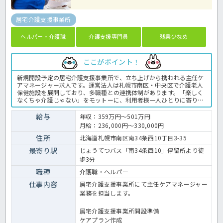
居宅介護支援事業所
ヘルパー・介護職
介護支援専門員
残業少なめ
ここがポイント！
新規開設予定の居宅介護支援事業所で、立ち上げから携われる主任ケ
アマネージャー求人です。運営法人は札幌市南区・中央区で介護老人
保健施設を展開しており、多職種との連携体制があります。「楽しく
なくちゃ介護じゃない」をモットーに、利用者様一人ひとりに寄り添
うサービスを提供しています。職場の雰囲気や仕事内容について詳し
く知りたい方は、見学やご相談からでも歓迎しています。お気軽にお
給与
年収：359万円～501万円
問い合わせください。新しい事業所づくりに興味がある方や、これま
月給：236,000円～330,000円
でのケアマネジメント経験を活かしてステップアップしたい方におす
すめです。介護支援専門員の業務全般です。〈介護支援専門員 正職
住所
北海道札幌市南区南34条西10丁目3-35
員 居宅支援事業所の求人〉
最寄り駅
じょうてつバス「南34条西10」停留所より徒
歩3分
職種
介護職・ヘルパー
仕事内容
居宅介護支援事業所にて主任ケアマネージャー
業務を担当します。
居宅介護支援事業所開設準備
ケアプラン作成