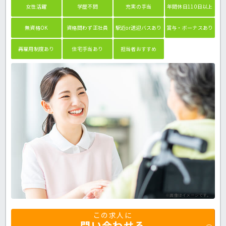
女性活躍
学歴不問
充実の手当
年間休日110日以上
無資格OK
資格問わず正社員
駅近or送迎バスあり
賞与・ボーナスあり
再雇用制度あり
住宅手当あり
担当者おすすめ
※画像はイメージです。
この求人に
問い合わせる