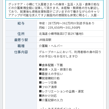
グッドケア・小樽にて入居者さまへの身体・生活・入浴・食事介助な
どの介護業務全般に従事して頂きます。未経験・無資格の方も歓迎し
ており、就業後も資格支援制度がございますので働きながらのキャリ
アアップが可能な求人です♪施設内の雰囲気も非常に明るく、入居者
様だけでなくスタッフも楽しく働ける施設ですよ◎ご興味がございま
したら、まずはほっ介護までお気軽にお問合せ下さいね！グループホ
給与
年収：287万円～362万円※別途手当あり
ームでの介護業務全般です。 ＜介護職 正職員 グループホームの求
月給：239,650円～301,900円
人＞
住所
北海道小樽市銭函3丁目297番地5
最寄り駅
JR銭函駅
職種
介護職・ヘルパー
仕事内容
グループホームにおいて、利用者様の身の回り
のお手伝いをお任せします◎
■食事配膳・下膳
■食事・入浴・排泄介助
■着替えの手伝い
■就寝期初介助
■シーツ交換
■フロア清掃
■レクリエーションの企画・運営
■声かけ対応
■介護記録の入力
.・*・.おすすめポイント.・*・.