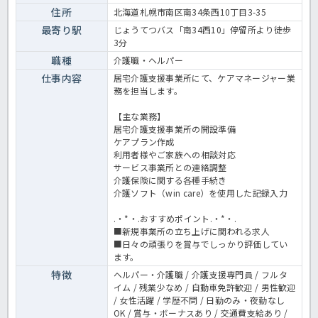
介護老人保健施設の求人〉
住所
北海道札幌市南区南34条西10丁目3-35
最寄り駅
じょうてつバス「南34西10」停留所より徒歩
3分
職種
介護職・ヘルパー
仕事内容
居宅介護支援事業所にて、ケアマネージャー業
務を担当します。
【主な業務】
居宅介護支援事業所の開設準備
ケアプラン作成
利用者様やご家族への相談対応
サービス事業所との連絡調整
介護保険に関する各種手続き
介護ソフト（win care）を使用した記録入力
.・*・.おすすめポイント.・*・.
■新規事業所の立ち上げに関われる求人
■日々の頑張りを賞与でしっかり評価してい
ます。
特徴
ヘルパー・介護職 / 介護支援専門員 / フルタ
イム / 残業少なめ / 自動車免許歓迎 / 男性歓迎
/ 女性活躍 / 学歴不問 / 日勤のみ・夜勤なし
OK / 賞与・ボーナスあり / 交通費支給あり /