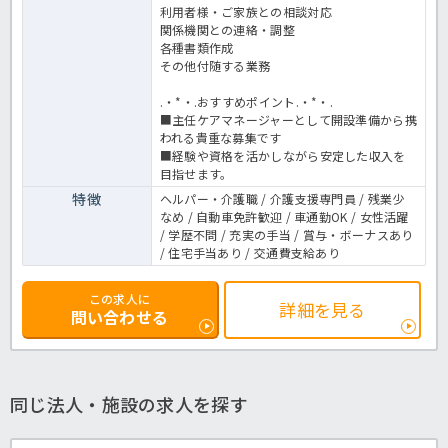
利用者様・ご家族との相談対応
関係機関との連絡・調整
各種書類作成
その他付随する業務
.・*・.おすすめポイント.・*・.
■主任ケアマネージャーとして開設準備から携
われる貴重な募集です
■経験や資格を活かしながら安定した収入を
目指せます。
特徴
ヘルパー・介護職 / 介護支援専門員 / 残業少
なめ / 自動車免許歓迎 / 車通勤OK / 女性活躍
/ 学歴不問 / 充実の手当 / 賞与・ボーナスあり
/ 住宅手当あり / 交通費支給あり
この求人に
詳細を見る
問い合わせる
同じ法人・施設の求人を探す