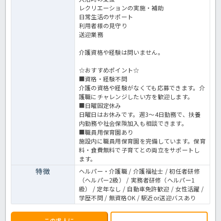
レクリエーションの実施・補助
日常生活のサポート
利用者様の見守り
送迎業務
介護資格や経験は問いません。
☆おすすめポイント☆
■資格・経験不問
介護の資格や経験がなくても応募できます。介
護職にチャレンジしたい方を歓迎します。
■日曜固定休み
日曜日はお休みです。週3～4日勤務で、扶養
内勤務や社会保険加入も相談できます。
■職員用保育園あり
施設内に職員用保育園を完備しています。保育
料・食費無料で子育てとの両立をサポートし
ます。
特徴
ヘルパー・介護職 / 介護福祉士 / 初任者研修
（ヘルパー2級） / 実務者研修（ヘルパー1
級） / 定年なし / 自動車免許歓迎 / 女性活躍 /
学歴不問 / 無資格OK / 駅近or送迎バスあり
この求人に