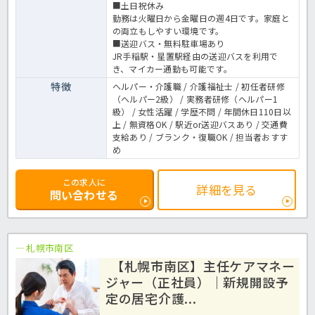
■土日祝休み
勤務は火曜日から金曜日の週4日です。家庭と
の両立もしやすい環境です。
■送迎バス・無料駐車場あり
JR手稲駅・星置駅経由の送迎バスを利用で
き、マイカー通勤も可能です。
特徴
ヘルパー・介護職 / 介護福祉士 / 初任者研修
（ヘルパー2級） / 実務者研修（ヘルパー1
級） / 女性活躍 / 学歴不問 / 年間休日110日以
上 / 無資格OK / 駅近or送迎バスあり / 交通費
支給あり / ブランク・復職OK / 担当者おすす
め
この求人に
詳細を見る
問い合わせる
札幌市南区
【札幌市南区】主任ケアマネー
ジャー（正社員）｜新規開設予
定の居宅介護...