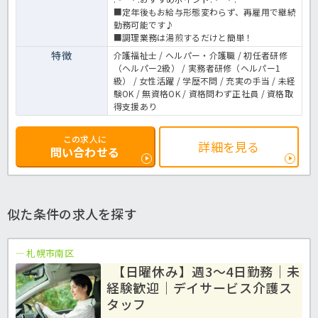
■定年後もお給与形態変わらず、再雇用で継続
勤務可能です♪
■調理業務は湯煎するだけと簡単！
特徴
介護福祉士 / ヘルパー・介護職 / 初任者研修
（ヘルパー2級） / 実務者研修（ヘルパー1
級） / 女性活躍 / 学歴不問 / 充実の手当 / 未経
験OK / 無資格OK / 資格問わず正社員 / 資格取
得支援あり
この求人に
詳細を見る
問い合わせる
似た条件の求人を探す
札幌市南区
【日曜休み】週3～4日勤務｜未
経験歓迎｜デイサービス介護ス
タッフ