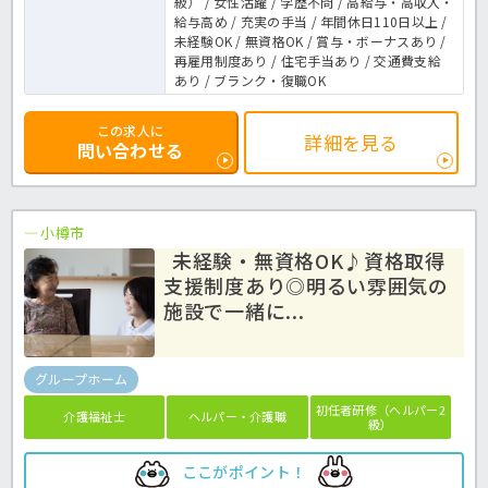
級） / 女性活躍 / 学歴不問 / 高給与・高収入・
給与高め / 充実の手当 / 年間休日110日以上 /
未経験OK / 無資格OK / 賞与・ボーナスあり /
再雇用制度あり / 住宅手当あり / 交通費支給
あり / ブランク・復職OK
この求人に
詳細を見る
問い合わせる
小樽市
未経験・無資格OK♪資格取得
支援制度あり◎明るい雰囲気の
施設で一緒に...
グループホーム
初任者研修（ヘルパー2
介護福祉士
ヘルパー・介護職
級）
ここがポイント！