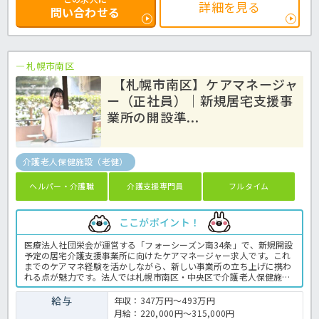
詳細を見る
問い合わせる
札幌市南区
【札幌市南区】ケアマネージャ
ー（正社員）｜新規居宅支援事
業所の開設準...
介護老人保健施設（老健）
ヘルパー・介護職
介護支援専門員
フルタイム
ここがポイント！
医療法人社団栄会が運営する「フォーシーズン南34条」で、新規開設
予定の居宅介護支援事業所に向けたケアマネージャー求人です。これ
までのケアマネ経験を活かしながら、新しい事業所の立ち上げに携わ
れる点が魅力です。法人では札幌市南区・中央区で介護老人保健施設
を運営しており、安定した運営基盤があります。土日休みで年間休日
109日のため、仕事と生活のバランスを大切にしたい方にもおすすめ
給与
年収：347万円～493万円
です。介護支援専門員の業務全般です。〈介護支援専門員 正職員
月給：220,000円～315,000円