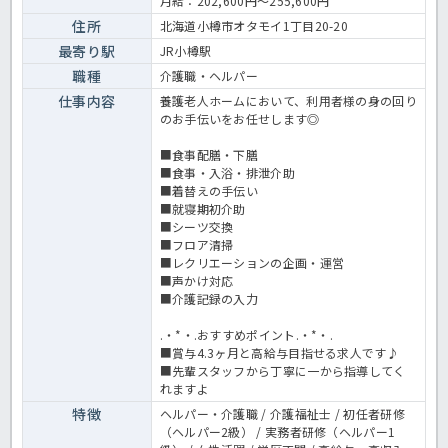
月給：202,600円～255,600円
た方は、お気軽にほっ介護までお問合せ下さいね！養護老人ホームで
の介護業務全般です。 ＜介護職 正社員 養護老人ホームの求人＞
住所
北海道小樽市オタモイ1丁目20-20
最寄り駅
JR小樽駅
職種
介護職・ヘルパー
仕事内容
養護老人ホームにおいて、利用者様の身の回り
のお手伝いをお任せします◎
■食事配膳・下膳
■食事・入浴・排泄介助
■着替えの手伝い
■就寝期初介助
■シーツ交換
■フロア清掃
■レクリエーションの企画・運営
■声かけ対応
■介護記録の入力
.・*・.おすすめポイント.・*・.
■賞与4.3ヶ月と高給与目指せる求人です♪
■先輩スタッフから丁寧に一から指導してく
れますよ
特徴
ヘルパー・介護職 / 介護福祉士 / 初任者研修
（ヘルパー2級） / 実務者研修（ヘルパー1