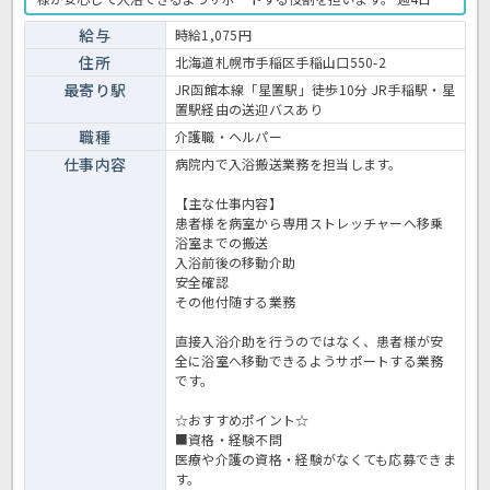
時から16時までの勤務で、土日祝休みのため、家庭やプライベートと
の両立を目指したい方にもおすすめです。 病院での入浴業務全般で
給与
時給1,075円
す。 ＜介護職 パート 病院の入浴搬送員求人＞
住所
北海道札幌市手稲区手稲山口550-2
最寄り駅
JR函館本線「星置駅」徒歩10分 JR手稲駅・星
置駅経由の送迎バスあり
職種
介護職・ヘルパー
仕事内容
病院内で入浴搬送業務を担当します。
【主な仕事内容】
患者様を病室から専用ストレッチャーへ移乗
浴室までの搬送
入浴前後の移動介助
安全確認
その他付随する業務
直接入浴介助を行うのではなく、患者様が安
全に浴室へ移動できるようサポートする業務
です。
☆おすすめポイント☆
■資格・経験不問
医療や介護の資格・経験がなくても応募できま
す。