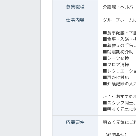
募集職種
介護職・ヘルパ
仕事内容
グループホーム
■食事配膳・下
■食事・入浴・
■着替えの手伝
■就寝期初介助
■シーツ交換
■フロア清掃
■レクリエーシ
■声かけ対応
■介護記録の入
.・*・.おすすめ
■スタッフ同士
■明るく元気に
応募要件
明るく元気にご
【必須条件】