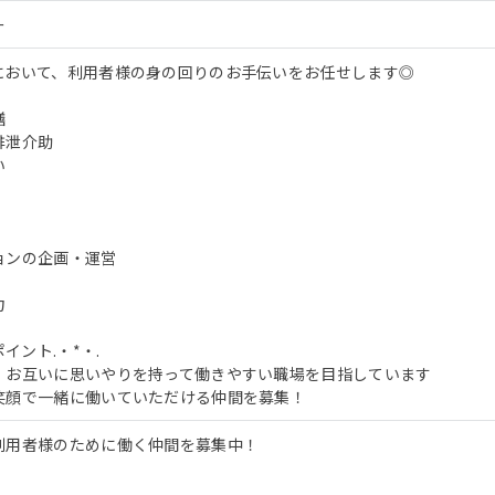
ー
において、利用者様の身の回りのお手伝いをお任せします◎
膳
排泄介助
い
ョンの企画・運営
力
ポイント.・*・.
、お互いに思いやりを持って働きやすい職場を目指しています
笑顔で一緒に働いていただける仲間を募集！
利用者様のために働く仲間を募集中！