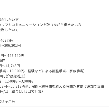
事がしたい方
タッフとコミュニケーションを取りながら働きたい方
勤務したい方
403万円
～306,201円
8円～146,140円
00円
円～41,748円
手当：10,000円、経験などによる調整手当、家族手当）
00円(介護福祉士)
1,500円～3,000円
563円～55,313円※5時間～30時間を超える時間外労働は追加で支給
00円/回（給与は月5回で計算）
2.5ヶ月分