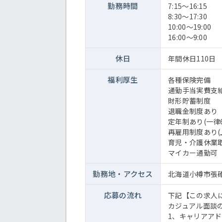
勤務時間
7:15～16:15
8:30～17:30
10:00～19:00
16:00～9:00
休日
年間休日110日
福利厚生
各種保険完備
通勤手当実費支
財形貯蓄制度
退職金制度あり
定年制あり(一律6
再雇用制度あり(
育児・介護休業
マイカー通勤可
勤務地・
アクセス
北海道小樽市張碓町
応募の流れ
下記【この求人
カジュアル面談
1、キャリアア