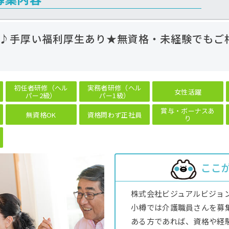
♪手厚い福利厚生あり★無資格・未経験でもご
初任者研修（ヘル
実務者研修（ヘル
女性活躍
パー2級）
パー1級）
賞与・ボーナスあ
無資格OK
資格問わず正社員
り
ここ
株式会社ビジュアルビジョ
小樽では介護職員さんを募
ある方であれば、資格や経