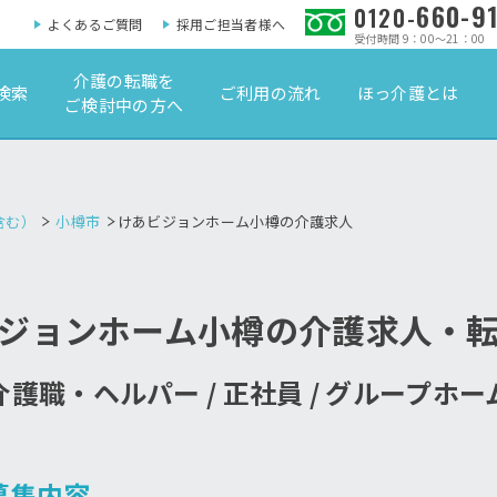
660-9
0120-
よくあるご質問
採用ご担当者様へ
受付時間 9：00～21：00
介護の転職を
検索
ご利用の流れ
ほっ介護とは
ご検討中の方へ
含む）
小樽市
けあビジョンホーム小樽の介護求人
ジョンホーム小樽の介護求人・
介護職・ヘルパー / 正社員 / グループホー
募集内容