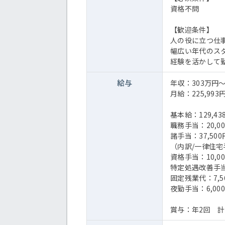
資格不問
【歓迎条件】
人の役に立つ仕
幅広い年代のス
経験を活かして
給与
年収：303万円～
月給：225,993円
基本給：129,43
職務手当：20,0
諸手当：37,500
（内訳/一律住宅
資格手当：10,0
特定処遇改善手当：
固定残業代：7,
夜勤手当：6,0
賞与：年2回 計