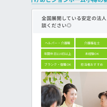
全国展開している安定の法人
談ください◎
ヘルパー・介護職
介護福祉士
年間休日110日以上
未経験OK
ブランク・復職OK
担当者おすすめ