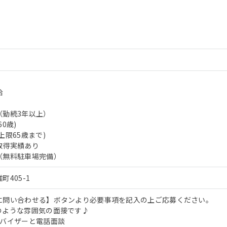
給
（勤続3年以上）
0歳)
上限65歳まで)
取得実績あり
（無料駐車場完備）
405-1
に問い合わせる】ボタンより必要事項を記入の上ご応募ください。
のような雰囲気の面接です♪
ドバイザーと電話面談