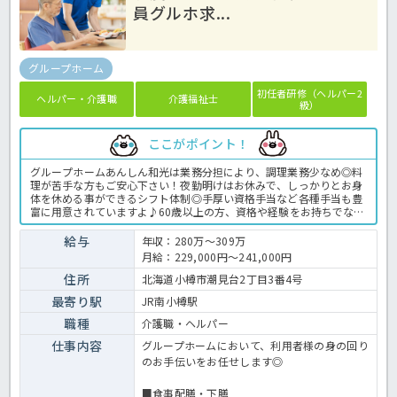
員グルホ求...
グループホーム
初任者研修（ヘルパー2
ヘルパー・介護職
介護福祉士
級）
ここがポイント！
グループホームあんしん和光は業務分担により、調理業務少なめ◎料
理が苦手な方もご安心下さい！夜勤明けはお休みで、しっかりとお身
体を休める事ができるシフト体制◎手厚い資格手当など各種手当も豊
富に用意されていますよ♪60歳以上の方、資格や経験をお持ちでない
方もご活躍頂ける職場環境です☆資格取得支援制度があり、将来に備
えて資格を取得したいとお考えの方も歓迎♪ご興味ありましたら、ほ
給与
年収：280万～309万
っ介護までお気軽にお問い合わせくださいね！グループホームでの介
月給：229,000円～241,000円
護業務全般です ＜介護職 正職員 グループホームの求人＞
住所
北海道小樽市潮見台2丁目3番4号
最寄り駅
JR南小樽駅
職種
介護職・ヘルパー
仕事内容
グループホームにおいて、利用者様の身の回り
のお手伝いをお任せします◎
■食事配膳・下膳