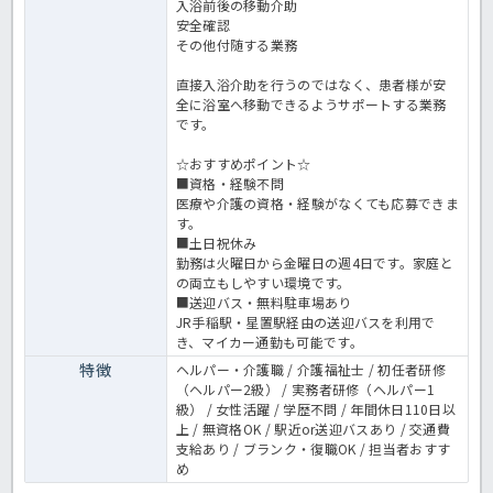
入浴前後の移動介助
安全確認
その他付随する業務
直接入浴介助を行うのではなく、患者様が安
全に浴室へ移動できるようサポートする業務
です。
☆おすすめポイント☆
■資格・経験不問
医療や介護の資格・経験がなくても応募できま
す。
■土日祝休み
勤務は火曜日から金曜日の週4日です。家庭と
の両立もしやすい環境です。
■送迎バス・無料駐車場あり
JR手稲駅・星置駅経由の送迎バスを利用で
き、マイカー通勤も可能です。
特徴
ヘルパー・介護職 / 介護福祉士 / 初任者研修
（ヘルパー2級） / 実務者研修（ヘルパー1
級） / 女性活躍 / 学歴不問 / 年間休日110日以
上 / 無資格OK / 駅近or送迎バスあり / 交通費
支給あり / ブランク・復職OK / 担当者おすす
め