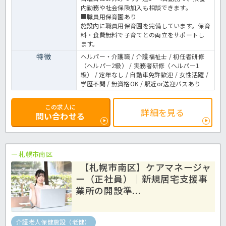
内勤務や社会保険加入も相談できます。
■職員用保育園あり
施設内に職員用保育園を完備しています。保育
料・食費無料で子育てとの両立をサポートし
ます。
特徴
ヘルパー・介護職 / 介護福祉士 / 初任者研修
（ヘルパー2級） / 実務者研修（ヘルパー1
級） / 定年なし / 自動車免許歓迎 / 女性活躍 /
学歴不問 / 無資格OK / 駅近or送迎バスあり
この求人に
詳細を見る
問い合わせる
札幌市南区
【札幌市南区】ケアマネージャ
ー（正社員）｜新規居宅支援事
業所の開設準...
介護老人保健施設（老健）