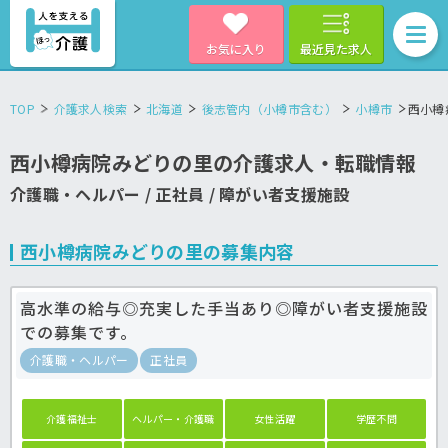
お気に入り
最近見た求人
TOP
介護求人検索
北海道
後志管内（小樽市含む）
小樽市
西小樽
西小樽病院みどりの里の介護求人・転職情報
介護職・ヘルパー / 正社員 / 障がい者支援施設
西小樽病院みどりの里の募集内容
高水準の給与◎充実した手当あり◎障がい者支援施設
での募集です。
介護職・ヘルパー
正社員
介護福祉士
ヘルパー・介護職
女性活躍
学歴不問