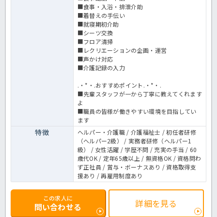
■食事・入浴・排泄介助
■着替えの手伝い
■就寝期初介助
■シーツ交換
■フロア清掃
■レクリエーションの企画・運営
■声かけ対応
■介護記録の入力
.・*・.おすすめポイント.・*・.
■先輩スタッフが一から丁寧に教えてくれます
よ
■職員の皆様が働きやすい環境を目指してい
ます
特徴
ヘルパー・介護職 / 介護福祉士 / 初任者研修
（ヘルパー2級） / 実務者研修（ヘルパー1
級） / 女性活躍 / 学歴不問 / 充実の手当 / 60
歳代OK / 定年65歳以上 / 無資格OK / 資格問わ
ず正社員 / 賞与・ボーナスあり / 資格取得支
援あり / 再雇用制度あり
この求人に
詳細を見る
問い合わせる