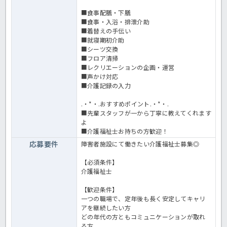
■食事配膳・下膳
■食事・入浴・排泄介助
■着替えの手伝い
■就寝期初介助
■シーツ交換
■フロア清掃
■レクリエーションの企画・運営
■声かけ対応
■介護記録の入力
.・*・.おすすめポイント.・*・.
■先輩スタッフが一から丁寧に教えてくれます
よ
■介護福祉士お持ちの方歓迎！
応募要件
障害者施設にて働きたい介護福祉士募集◎
【必須条件】
介護福祉士
【歓迎条件】
一つの職場で、定年後も長く安定してキャリ
アを継続したい方
どの年代の方ともコミュニケーションが取れ
る方