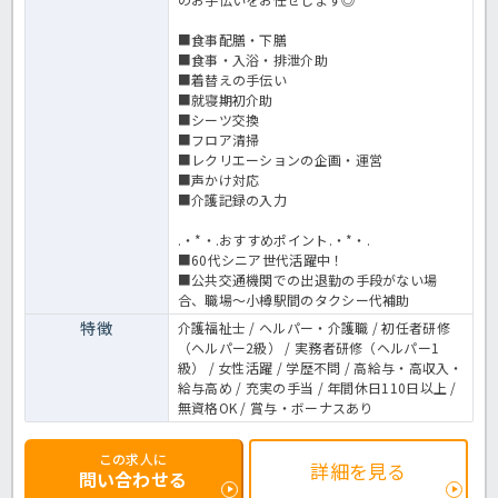
■食事配膳・下膳
■食事・入浴・排泄介助
■着替えの手伝い
■就寝期初介助
■シーツ交換
■フロア清掃
■レクリエーションの企画・運営
■声かけ対応
■介護記録の入力
.・*・.おすすめポイント.・*・.
■60代シニア世代活躍中！
■公共交通機関での出退勤の手段がない場
合、職場〜小樽駅間のタクシー代補助
特徴
介護福祉士 / ヘルパー・介護職 / 初任者研修
（ヘルパー2級） / 実務者研修（ヘルパー1
級） / 女性活躍 / 学歴不問 / 高給与・高収入・
給与高め / 充実の手当 / 年間休日110日以上 /
無資格OK / 賞与・ボーナスあり
この求人に
詳細を見る
問い合わせる