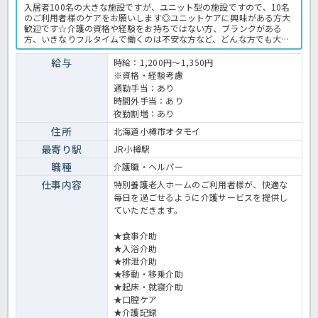
入居者100名の大きな施設ですが、ユニット型の施設ですので、10名
のご利用者様のケアをお願いします◎ユニットケアに興味がある方大
歓迎です☆介護の資格や経験をお持ちではない方、ブランクがある
方、いきなりフルタイムで働くのは不安な方など、どんな方でも大丈
夫です♪経験豊富な頼れる先輩スタッフが優しくゴローしてくれます
よ★大切なのは介護職として頑張りたい気持ちを持っているかどうか
給与
時給：1,200円～1,350円
です！高齢者様の笑顔や快適な生活のために尽力したい方は、是非ご
※資格・経験考慮
応募ください！特別養護老人ホームでの介護業務全般です。 ＜介護
通勤手当：あり
職 派遣 特養の求人＞
時間外手当：あり
夜勤割増：あり
住所
北海道小樽市オタモイ
最寄り駅
JR小樽駅
職種
介護職・ヘルパー
仕事内容
特別養護老人ホームのご利用者様が、快適な
毎日を過ごせるように介護サービスを提供し
ていただきます。
★食事介助
★入浴介助
★排泄介助
★移動・移乗介助
★起床・就寝介助
★口腔ケア
★介護記録