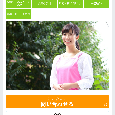
高給与・高収入・給
充実の手当
年間休日110日以上
未経験OK
与高め
賞与・ボーナスあり
※画像はイメージです。
この求人に
問い合わせる