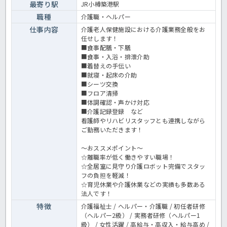
最寄り駅
JR小樽築港駅
せください！老健での介護業務全般です。 ＜介護職 正職員 老健の
求人＞
職種
介護職・ヘルパー
仕事内容
介護老人保健施設における介護業務全般をお
任せします！
■食事配膳・下膳
■食事・入浴・排泄介助
■着替えの手伝い
■就寝・起床の介助
■シーツ交換
■フロア清掃
■体調確認・声かけ対応
■介護記録登録 など
看護師やリハビリスタッフとも連携しながら
ご勤務いただきます！
～おススメポイント～
☆離職率が低く働きやすい職場！
☆全居室に見守り介護ロボット完備でスタッ
フの負担を軽減！
☆育児休業や介護休業などの実績も多数ある
法人です！
特徴
介護福祉士 / ヘルパー・介護職 / 初任者研修
（ヘルパー2級） / 実務者研修（ヘルパー1
級） / 女性活躍 / 高給与・高収入・給与高め /