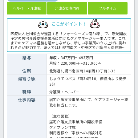
ヘルパー・介護職
介護支援専門員
フルタイム
ここがポイント！
医療法人社団栄会が運営する「フォーシーズン南34条」で、新規開設
予定の居宅介護支援事業所に向けたケアマネージャー求人です。これ
までのケアマネ経験を活かしながら、新しい事業所の立ち上げに携わ
れる点が魅力です。法人では札幌市南区・中央区で介護老人保健施設
を運営しており、安定した運営基盤があります。土日休みで年間休日
109日のため、仕事と生活のバランスを大切にしたい方にもおすすめ
給与
年収：347万円～493万円
です。介護支援専門員の業務全般です。〈介護支援専門員 正職員
月給：220,000円～315,000円
介護老人保健施設の求人〉
住所
北海道札幌市南区南34条西10丁目3-35
最寄り駅
じょうてつバス「南34西10」停留所より徒歩
3分
職種
介護職・ヘルパー
仕事内容
居宅介護支援事業所にて、ケアマネージャー業
務を担当します。
【主な業務】
居宅介護支援事業所の開設準備
ケアプラン作成
利用者様やご家族への相談対応