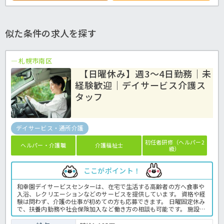
似た条件の求人を探す
札幌市南区
【日曜休み】週3～4日勤務｜未
経験歓迎｜デイサービス介護ス
タッフ
デイサービス・通所介護
初任者研修（ヘルパー2
ヘルパー・介護職
介護福祉士
級）
ここがポイント！
和幸園デイサービスセンターは、在宅で生活する高齢者の方へ食事や
入浴、レクリエーションなどのサービスを提供しています。 資格や経
験は問わず、介護の仕事が初めての方も応募できます。 日曜固定休み
で、扶養内勤務や社会保険加入など働き方の相談も可能です。 施設内
には職員用保育園があり、子育てと仕事を両立したい方にもおすすめ
です。 また、地下鉄真駒内駅から無料送迎バスを利用でき、マイカー