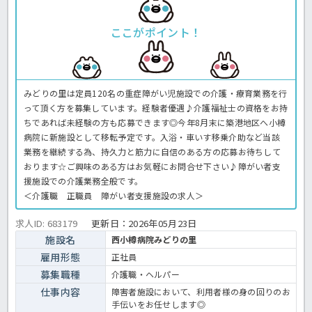
ここがポイント！
みどりの里は定員120名の重症障がい児施設での介護・療育業務を行
って頂く方を募集しています。経験者優遇♪介護福祉士の資格をお持
ちであれば未経験の方も応募できます◎今年8月末に築港地区へ小樽
病院に新施設として移転予定です。入浴・車いす移乗介助など当該
業務を継続する為、持久力と筋力に自信のある方の応募お待ちして
おります☆ご興味のある方はお気軽にお問合せ下さい♪障がい者支
援施設での介護業務全般です。
＜介護職 正職員 障がい者支援施設の求人＞
求人ID: 683179
更新日：
2026年05月23日
施設名
西小樽病院みどりの里
雇用形態
正社員
募集職種
介護職・ヘルパー
仕事内容
障害者施設において、利用者様の身の回りのお
手伝いをお任せします◎