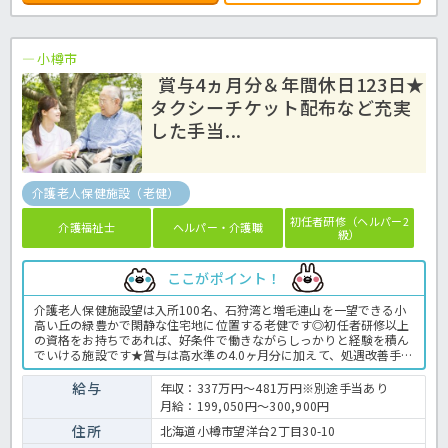
小樽市
賞与4ヵ月分＆年間休日123日★
タクシーチケット配布など充実
した手当...
介護老人保健施設（老健）
初任者研修（ヘルパー2
介護福祉士
ヘルパー・介護職
級）
ここがポイント！
介護老人保健施設望は入所100名、石狩湾と増毛連山を一望できる小
高い丘の緑豊かで閑静な住宅地に位置する老健です◎初任者研修以上
の資格をお持ちであれば、好条件で働きながらしっかりと経験を積ん
でいける施設です★賞与は高水準の4.0ヶ月分に加えて、処遇改善手当
の支給が年2回あるなど条件面もバッチリ☆勤務時間帯に公共交通機
関の利用が難しい場合には、便利なタクシーチケットの配布もあるの
給与
年収：337万円～481万円※別途手当あり
でお車をお持ちでない方でも安心◎さらに、年間休日120日以上とお
月給：199,050円～300,900円
休みも豊富なので、プライベートとお仕事の両立可能♪育休・看護休
暇などの取得実績があり、ライフステージの変化にも順応に対応して
住所
北海道小樽市望洋台2丁目30-10
いただけますよ！気になる方はぜひほっ介護までお気軽にお問い合わ