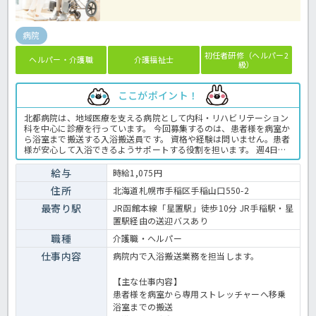
病院
初任者研修（ヘルパー2
ヘルパー・介護職
介護福祉士
級）
ここがポイント！
北都病院は、地域医療を支える病院として内科・リハビリテーション
科を中心に診療を行っています。 今回募集するのは、患者様を病室か
ら浴室まで搬送する入浴搬送員です。 資格や経験は問いません。患者
様が安心して入浴できるようサポートする役割を担います。 週4日・9
時から16時までの勤務で、土日祝休みのため、家庭やプライベートと
の両立を目指したい方にもおすすめです。 病院での入浴業務全般で
給与
時給1,075円
す。 ＜介護職 パート 病院の入浴搬送員求人＞
住所
北海道札幌市手稲区手稲山口550-2
最寄り駅
JR函館本線「星置駅」徒歩10分 JR手稲駅・星
置駅経由の送迎バスあり
職種
介護職・ヘルパー
仕事内容
病院内で入浴搬送業務を担当します。
【主な仕事内容】
患者様を病室から専用ストレッチャーへ移乗
浴室までの搬送