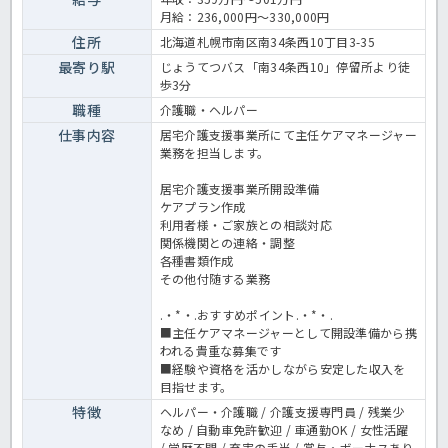
問い合わせください。新しい事業所づくりに興味がある方や、これま
月給：236,000円～330,000円
でのケアマネジメント経験を活かしてステップアップしたい方におす
すめです。介護支援専門員の業務全般です。〈介護支援専門員 正職
住所
北海道札幌市南区南34条西10丁目3-35
員 居宅支援事業所の求人〉
最寄り駅
じょうてつバス「南34条西10」停留所より徒
歩3分
職種
介護職・ヘルパー
仕事内容
居宅介護支援事業所にて主任ケアマネージャー
業務を担当します。
居宅介護支援事業所開設準備
ケアプラン作成
利用者様・ご家族との相談対応
関係機関との連絡・調整
各種書類作成
その他付随する業務
.・*・.おすすめポイント.・*・.
■主任ケアマネージャーとして開設準備から携
われる貴重な募集です
■経験や資格を活かしながら安定した収入を
目指せます。
特徴
ヘルパー・介護職 / 介護支援専門員 / 残業少
なめ / 自動車免許歓迎 / 車通勤OK / 女性活躍
/ 学歴不問 / 充実の手当 / 賞与・ボーナスあり