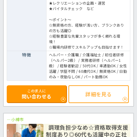
★レクリエーションの企画・運営
★バイタルチェック など
～ポイント～
☆無資格の方、経験が浅い方、ブランクあり
の方も活躍◎
☆経験豊富な先輩スタッフが多く頼れる環
境！
☆職場内研修でスキルアップも目指せます！
特徴
ヘルパー・介護職 / 介護福祉士 / 初任者研修
（ヘルパー2級） / 実務者研修（ヘルパー1
級） / 経験者歓迎 / 50代OK / 車通勤OK / 女性
活躍 / 学歴不問 / 60歳代OK / 無資格OK / 日勤
のみ・夜勤なしOK / パート勤務OK
この求人に
詳細を見る
問い合わせる
小樽市
調理負担少なめ☆資格取得支援
制度あり◎60代も活躍中の正社