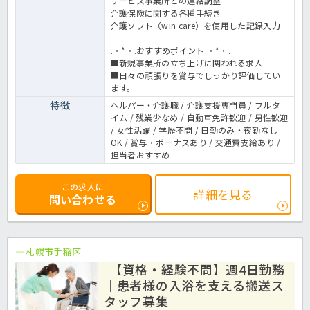
サービス事業所との連絡調整
介護保険に関する各種手続き
介護ソフト（win care）を使用した記録入力
.・*・.おすすめポイント.・*・.
■新規事業所の立ち上げに関われる求人
■日々の頑張りを賞与でしっかり評価してい
ます。
特徴
ヘルパー・介護職 / 介護支援専門員 / フルタ
イム / 残業少なめ / 自動車免許歓迎 / 男性歓迎
/ 女性活躍 / 学歴不問 / 日勤のみ・夜勤なし
OK / 賞与・ボーナスあり / 交通費支給あり /
担当者おすすめ
この求人に
詳細を見る
問い合わせる
札幌市手稲区
【資格・経験不問】週4日勤務
｜患者様の入浴を支える搬送ス
タッフ募集