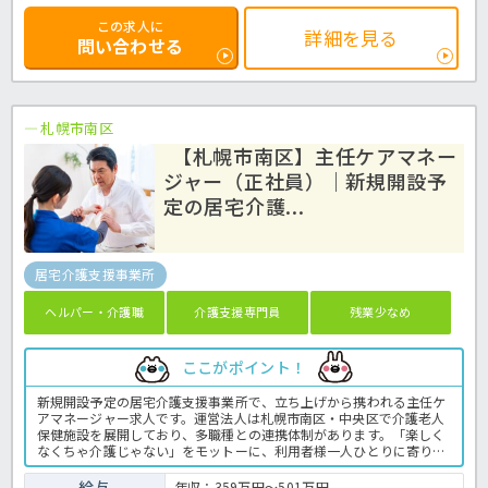
この求人に
詳細を見る
問い合わせる
札幌市南区
【札幌市南区】主任ケアマネー
ジャー（正社員）｜新規開設予
定の居宅介護...
居宅介護支援事業所
ヘルパー・介護職
介護支援専門員
残業少なめ
ここがポイント！
新規開設予定の居宅介護支援事業所で、立ち上げから携われる主任ケ
アマネージャー求人です。運営法人は札幌市南区・中央区で介護老人
保健施設を展開しており、多職種との連携体制があります。「楽しく
なくちゃ介護じゃない」をモットーに、利用者様一人ひとりに寄り添
うサービスを提供しています。職場の雰囲気や仕事内容について詳し
く知りたい方は、見学やご相談からでも歓迎しています。お気軽にお
給与
年収：359万円～501万円