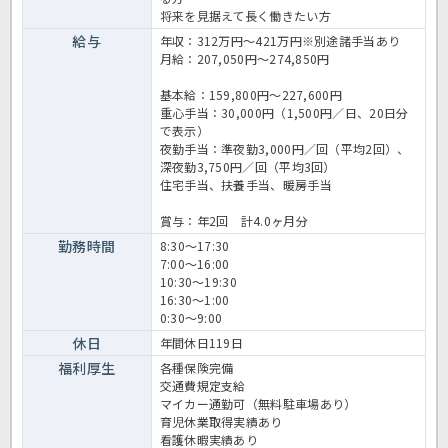
将来を見据えて長く働きたい方
給与
年収：312万円～421万円※別途諸手当あり
月給：207,050円～274,850円
基本給：159,800円～227,600円
重心手当：30,000円（1,500円／日、20日分
で表示）
夜勤手当：準夜勤3,000円／回（平均2回）、
深夜勤3,750円／回（平均3回）
住宅手当、扶養手当、暖房手当
賞与：年2回 計4.0ヶ月分
勤務時間
8:30～17:30
7:00～16:00
10:30～19:30
16:30～1:00
0:30～9:00
休日
年間休日119日
福利厚生
各種保険完備
交通費規定支給
マイカー通勤可（無料駐車場あり）
育児休業取得実績あり
看護休暇実績あり