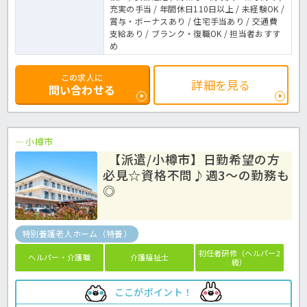
充実の手当 / 年間休日110日以上 / 未経験OK /
賞与・ボーナスあり / 住宅手当あり / 交通費
支給あり / ブランク・復職OK / 担当者おすす
め
この求人に
詳細を見る
問い合わせる
小樽市
【派遣/小樽市】日勤希望の方
必見☆資格不問♪週3～の勤務も
◎
特別養護老人ホーム（特養）
初任者研修（ヘルパー2
ヘルパー・介護職
介護福祉士
級）
ここがポイント！