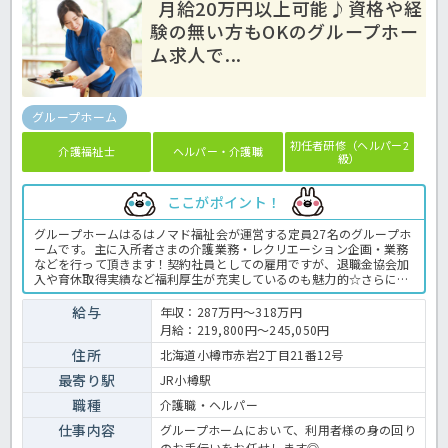
月給20万円以上可能♪資格や経
験の無い方もOKのグループホー
ム求人で...
グループホーム
初任者研修（ヘルパー2
介護福祉士
ヘルパー・介護職
級）
ここがポイント！
グループホームはるはノマド福祉会が運営する定員27名のグループホ
ームです。主に入所者さまの介護業務・レクリエーション企画・業務
などを行って頂きます！契約社員としての雇用ですが、退職金協会加
入や育休取得実績など福利厚生が充実しているのも魅力的☆さらに、
正社員登用は多数実績に加えて、登用後の雇用条件は札幌でも上位に
入る好条件法人なので、安心してお仕事を長く続けることができます
給与
年収：287万円～318万円
よ♪お休みも年間休日120日と多く雇用条件も良しという文句なしの
月給：219,800円～245,050円
求人です♪まずはほっ介護までご連絡お待ちしています！グループホ
ームでの介護業務全般です。 ＜介護職 正職員 グループホーム＞
住所
北海道小樽市赤岩2丁目21番12号
最寄り駅
JR小樽駅
職種
介護職・ヘルパー
仕事内容
グループホームにおいて、利用者様の身の回り
のお手伝いをお任せします◎