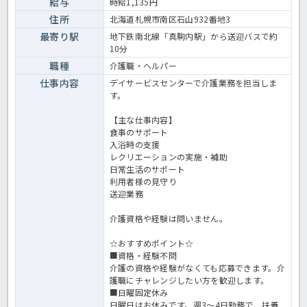
給与
時給1,135円
通勤にも対応しています。 ☆ご興味がありましたらほっ介護までお問
住所
北海道札幌市南区石山932番地3
合せ下さいね！デイサービスでの介護業務全般です。 ＜介護職 パー
ト デイサービスの求人＞
最寄り駅
地下鉄南北線「真駒内駅」から送迎バスで約
10分
職種
介護職・ヘルパー
仕事内容
デイサービスセンターで介護業務を担当しま
す。
【主な仕事内容】
食事のサポート
入浴時の支援
レクリエーションの実施・補助
日常生活のサポート
利用者様の見守り
送迎業務
介護資格や経験は問いません。
☆おすすめポイント☆
■資格・経験不問
介護の資格や経験がなくても応募できます。介
護職にチャレンジしたい方を歓迎します。
■日曜固定休み
日曜日はお休みです。週3～4日勤務で、扶養