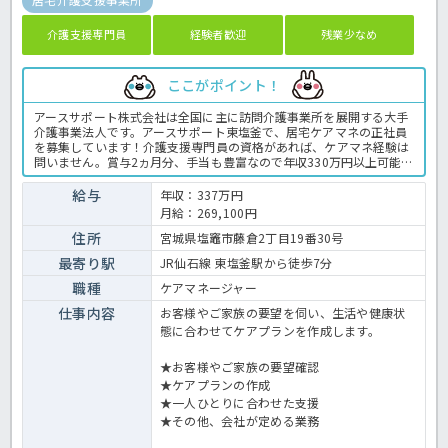
介護支援専門員
経験者歓迎
残業少なめ
ここがポイント！
アースサポート株式会社は全国に主に訪問介護事業所を展開する大手
介護事業法人です。アースサポート東塩釜で、居宅ケアマネの正社員
を募集しています！介護支援専門員の資格があれば、ケアマネ経験は
問いません。賞与2ヵ月分、手当も豊富なので年収330万円以上可能♪
先輩ケアマネや指導主任が業務をサポートしてくれます。またスーパ
ーバイザーによる指導体制もありますので安心♬法人内では合同勉強
給与
年収：337万円
会も定期的に開催しておりWebを活用した情報交換も行っています。
月給：269,100円
訪問介護事業におけるケアマネ業務に応募してみませんんか？居宅介
護支援事業所でのケアマネージャー業務全般です。 ＜ケアマネージャ
住所
宮城県塩竈市藤倉2丁目19番30号
ー 正職員 居宅介護支援事業所の求人＞
最寄り駅
JR仙石線 東塩釜駅から徒歩7分
職種
ケアマネージャー
仕事内容
お客様やご家族の要望を伺い、生活や健康状
態に合わせてケアプランを作成します。
★お客様やご家族の要望確認
★ケアプランの作成
★一人ひとりに合わせた支援
★その他、会社が定める業務