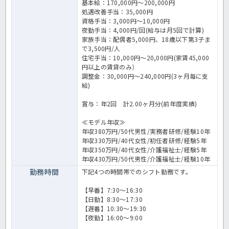
基本給：170,000円～200,000円
処遇改善手当：35,000円
資格手当：3,000円～10,000円
夜勤手当：4,000円/回(給与は月5回で計算)
家族手当：配偶者5,000円、18歳以下第3子ま
で3,500円/人
住宅手当：10,000円～20,000円(家賃45,000
円以上の賃貸のみ）
調整金：30,000円～240,000円(3ヶ月毎に支
給)
賞与：年2回 計2.00ヶ月分(前年度実績)
≪モデル年収≫
年収380万円/50代男性/実務者研修/経験10年
年収330万円/40代女性/初任者研修/経験5年
年収350万円/40代女性/介護福祉士/経験5年
年収430万円/50代男性/介護福祉士/経験10年
勤務時間
下記4つの時間帯でのシフト勤務です。
【早番】7:30～16:30
【日勤】8:30～17:30
【遅番】10:30～19:30
【夜勤】16:00～9:00