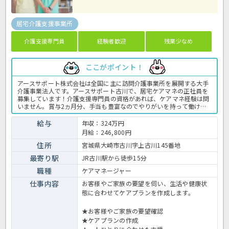
居宅介護支援事業所
介護支援専門員
経験者歓迎
残業少なめ
ここがポイント！
アースサポート株式会社は全国に主に訪問介護事業所を展開する大手
介護事業法人です。アースサポート古川で、居宅ケアマネの正社員を
募集しています！介護支援専門員の資格があれば、ケアマネ経験は問
いません。賞与2ヵ月分、手当も豊富なのでやりがいを持って働けま
すよ♪先輩ケアマネや指導主任が業務をサポートしてくれます。また
スーパーバイザーによる指導体制もありますので安心♬法人内では合
給与
年収：324万円
同勉強会も定期的に開催しておりWebを活用した情報交換も行ってい
月給：246,800円
ます。訪問介護事業におけるケアマネ業務に応募してみませんか？居
宅介護支援事業所でのケアマネージャー業務全般です。 ＜ケアマネー
住所
宮城県大崎市古川字上古川145番地
ジャー 正職員 居宅介護支援事業所の求人＞
最寄り駅
JR古川駅から徒歩15分
職種
ケアマネージャー
仕事内容
お客様やご家族の要望を伺い、生活や健康状
態に合わせてケアプランを作成します。
★お客様やご家族の要望確認
★ケアプランの作成