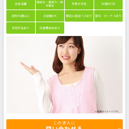
高給与・高収入・給
女性活躍
充実の手当
60歳代OK
与高め
定年65歳以上
未経験OK
駅近or送迎バスあり
賞与・ボーナスあり
住宅手当あり
交通費支給あり
※画像はイメージです。
この求人に
問い合わせる