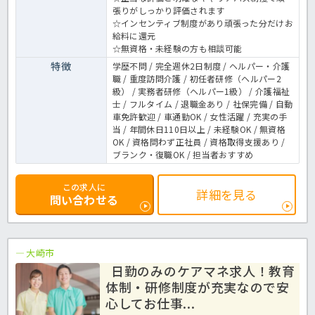
張りがしっかり評価されます
☆インセンティブ制度があり頑張った分だけお
給料に還元
☆無資格・未経験の方も相談可能
特徴
学歴不問 / 完全週休2日制度 / ヘルパー・介護
職 / 重度訪問介護 / 初任者研修（ヘルパー2
級） / 実務者研修（ヘルパー1級） / 介護福祉
士 / フルタイム / 退職金あり / 社保完備 / 自動
車免許歓迎 / 車通勤OK / 女性活躍 / 充実の手
当 / 年間休日110日以上 / 未経験OK / 無資格
OK / 資格問わず正社員 / 資格取得支援あり /
ブランク・復職OK / 担当者おすすめ
この求人に
詳細を見る
問い合わせる
大崎市
日勤のみのケアマネ求人！教育
体制・研修制度が充実なので安
心してお仕事...