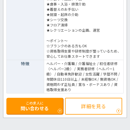
★食事・入浴・排泄介助
★着替えのお手伝い
★就寝・起床の介助
★シーツ交換
★フロア清掃
★レクリエーションの企画、運営
～ポイント～
☆ブランクのある方もOK
☆資格取得支援や研修制度が整っているため、
安心してお仕事スタートできます
特徴
ヘルパー・介護職 / 介護福祉士 / 初任者研修
（ヘルパー2級） / 実務者研修（ヘルパー1
級） / 自動車免許歓迎 / 女性活躍 / 学歴不問 /
年間休日110日以上 / 未経験OK / 無資格OK /
資格問わず正社員 / 賞与・ボーナスあり / 資
格取得支援あり
この求人に
詳細を見る
問い合わせる