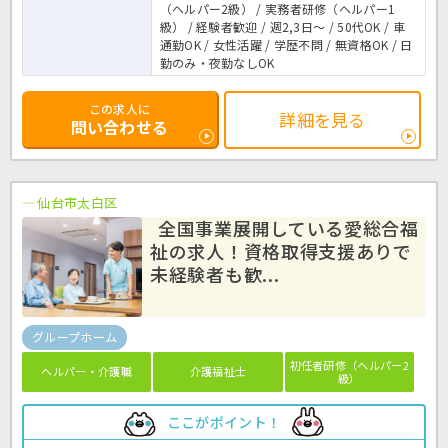
（ヘルパー2級） / 実務者研修（ヘルパー1
級） / 経験者歓迎 / 週2,3日～ / 50代OK / 車
通勤OK / 女性活躍 / 学歴不問 / 無資格OK / 日
勤のみ・夜勤なしOK
この求人に
詳細を見る
問い合わせる
仙台市太白区
全国事業展開している愛総合福
祉の求人！資格取得支援ありで
未経験者も歓...
グループホーム
初任者研修（ヘルパー2
ヘルパー・介護職
介護福祉士
級）
ここがポイント！