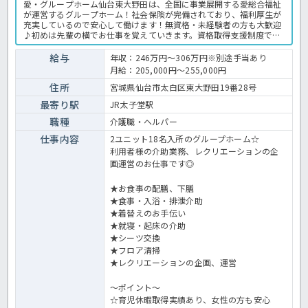
愛・グループホーム仙台東大野田は、全国に事業展開する愛総合福祉
が運営するグループホーム！社会保険が完備されており、福利厚生が
充実しているので安心して働けます！無資格・未経験者の方も大歓迎
♪初めは先輩の横でお仕事を覚えていきます。資格取得支援制度で働
きながら資格取得が目指せますよ◎スタッフ同士の関係性も良好で相
談や何かあった際にも言いやすい雰囲気の良さが自慢の施設です☆グ
給与
年収：246万円～306万円※別途手当あり
ループホームでの介護職全般です。 ＜介護職 正職員 グループホー
月給：205,000円～255,000円
ムの求人＞
住所
宮城県仙台市太白区東大野田19番28号
最寄り駅
JR太子堂駅
職種
介護職・ヘルパー
仕事内容
2ユニット18名入所のグループホーム☆
利用者様の介助業務、レクリエーションの企
画運営のお仕事です◎
★お食事の配膳、下膳
★食事・入浴・排泄介助
★着替えのお手伝い
★就寝・起床の介助
★シーツ交換
★フロア清掃
★レクリエーションの企画、運営
～ポイント～
☆育児休暇取得実績あり、女性の方も安心