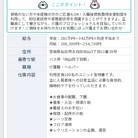
ここがポイント！
資格のない方や未経験の方のご応募もOK！入職後資格取得支援制度を
利用して、初任者研修や実務者研修を受講することができますよ。正
職員として働きながら、介護のプロフェッショナルを目指していただ
けます！ご興味をお持ちの方はお気軽にほっ介護までお問い合わせく
ださいね。特養での介護業務全般です。＜介護職 正職員 特養の求
人＞
給与
年収：281万円～342万円※別途手当あり
月給：206,300円～254,700円
住所
宮城県仙台市太白区向山3丁目11番30号
最寄り駅
バス停「向山四丁目駅」
職種
介護職・ヘルパー
仕事内容
利用定員100名のユニット型特養です。
主に入居者様への日常生活に必要な身体的、
精神的ケアを行っていただきます。
★お食事の配膳、下膳
★食事・入浴・排泄介助
★着替えのお手伝い
★就寝・起床の介助
★シーツ交換
★フロア清掃
★レクリエーションの企画、運営