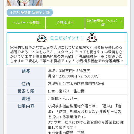
小規模多機能型居宅介護
初任者研修（ヘルパー2
ヘルパー・介護職
介護福祉士
級）
ここがポイント！
家庭的で和やかな雰囲気を大切にしている職場で利用者様が楽しめる
場所であることはもちろん、スタッフにとっても働きやすい環境を心
がけています！無資格未経験の方も歓迎！先輩職員が丁寧に指導いた
しますので安心して学べる職場ですよ！ 小規模多機能での介護業務全
般です。 ＜介護職 正職員 小規模多機能の求人＞
給与
年収：336万円～396万円
月給：235,000円～275,000円
住所
宮城県仙台市太白区茂庭門野30−6
最寄り駅
仙台市営バス 生出橋
職種
介護職・ヘルパー
仕事内容
小規模多機能型居宅介護とは、「通い」「宿
泊」「訪問」を組み合わせた、介護サービス
を提供する事業所です。
3つのサービスにおける複合的な介護業務に従
事して頂きます！
★お食事の配膳、下膳