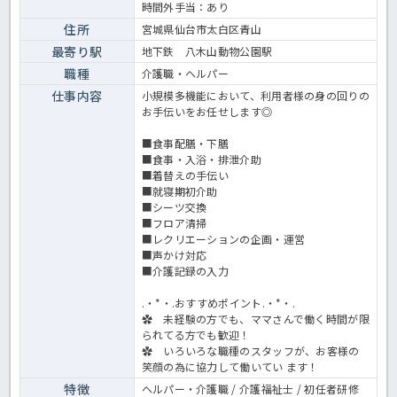
時間外手当：あり
住所
宮城県仙台市太白区青山
最寄り駅
地下鉄 八木山動物公園駅
職種
介護職・ヘルパー
仕事内容
小規模多機能において、利用者様の身の回りの
お手伝いをお任せします◎
■食事配膳・下膳
■食事・入浴・排泄介助
■着替えの手伝い
■就寝期初介助
■シーツ交換
■フロア清掃
■レクリエーションの企画・運営
■声かけ対応
■介護記録の入力
.・*・.おすすめポイント.・*・.
✿ 未経験の方でも、ママさんで働く時間が限
られてる方でも歓迎！
✿ いろいろな職種のスタッフが、お客様の
笑顔の為に協力して働いてい ます！
特徴
ヘルパー・介護職 / 介護福祉士 / 初任者研修