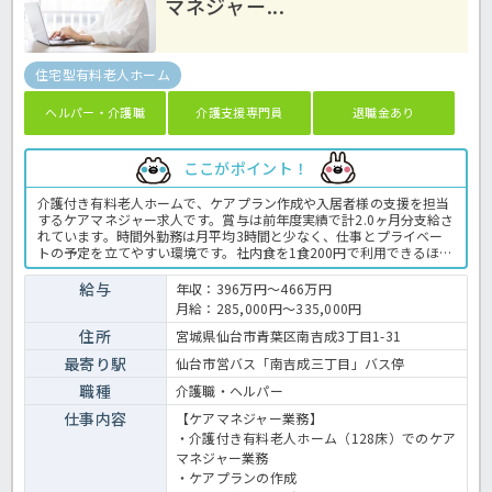
マネジャー...
住宅型有料老人ホーム
ヘルパー・介護職
介護支援専門員
退職金あり
ここがポイント！
介護付き有料老人ホームで、ケアプラン作成や入居者様の支援を担当
するケアマネジャー求人です。賞与は前年度実績で計2.0ヶ月分支給さ
れています。時間外勤務は月平均3時間と少なく、仕事とプライベー
トの予定を立てやすい環境です。社内食を1食200円で利用できるほ
か、無料駐車場も用意されています。
給与
年収：396万円～466万円
月給：285,000円～335,000円
住所
宮城県仙台市青葉区南吉成3丁目1-31
最寄り駅
仙台市営バス「南吉成三丁目」バス停
職種
介護職・ヘルパー
仕事内容
【ケアマネジャー業務】
・介護付き有料老人ホーム（128床）でのケア
マネジャー業務
・ケアプランの作成