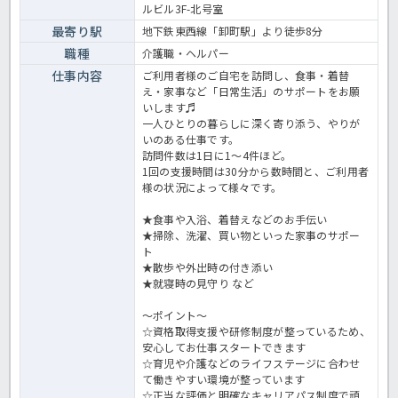
＜介護職 正職員 訪問介護の求人＞
ルビル3F-北号室
最寄り駅
地下鉄東西線「卸町駅」より徒歩8分
職種
介護職・ヘルパー
仕事内容
ご利⽤者様のご⾃宅を訪問し、⾷事・着替
え・家事など「⽇常⽣活」のサポートをお願
いします♬
⼀⼈ひとりの暮らしに深く寄り添う、やりが
いのある仕事です。
訪問件数は1⽇に1～4件ほど。
1回の⽀援時間は30分から数時間と、ご利⽤者
様の状況によって様々です。
★⾷事や⼊浴、着替えなどのお⼿伝い
★掃除、洗濯、買い物といった家事のサポー
ト
★散歩や外出時の付き添い
★就寝時の⾒守り など
～ポイント～
☆資格取得支援や研修制度が整っているため、
安心してお仕事スタートできます
☆育児や介護などのライフステージに合わせ
て働きやすい環境が整っています
☆正当な評価と明確なキャリアパス制度で頑