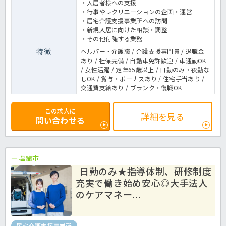
・入居者様への支援
・行事やレクリエーションの企画・運営
・居宅介護支援事業所への訪問
・新規入居に向けた相談・調整
・その他付随する業務
特徴
ヘルパー・介護職 / 介護支援専門員 / 退職金
あり / 社保完備 / 自動車免許歓迎 / 車通勤OK
/ 女性活躍 / 定年65歳以上 / 日勤のみ・夜勤な
しOK / 賞与・ボーナスあり / 住宅手当あり /
交通費支給あり / ブランク・復職OK
この求人に
詳細を見る
問い合わせる
塩竈市
日勤のみ★指導体制、研修制度
充実で働き始め安心◎大手法人
のケアマネー...
居宅介護支援事業所