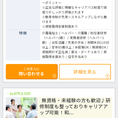
～ポイント～
☆正当な評価と明確なキャリアパス制度で頑
張りがしっかり評価されます
☆教育体制が充実～スキルアップしながら働
けます
☆資格取得支援制度あり
特徴
介護福祉士 / ヘルパー・介護職 / 初任者研修
（ヘルパー2級） / 実務者研修（ヘルパー1
級） / 女性活躍 / 充実の手当 / 年間休日110日
以上 / 定年65歳以上 / 未経験OK / 無資格OK /
資格問わず正社員 / 賞与・ボーナスあり / 資
格取得支援あり / 住宅手当あり
この求人に
詳細を見る
問い合わせる
仙台市太白区
無資格・未経験の方も歓迎♪研
修制度も整っておりキャリアア
ップ可能！和...