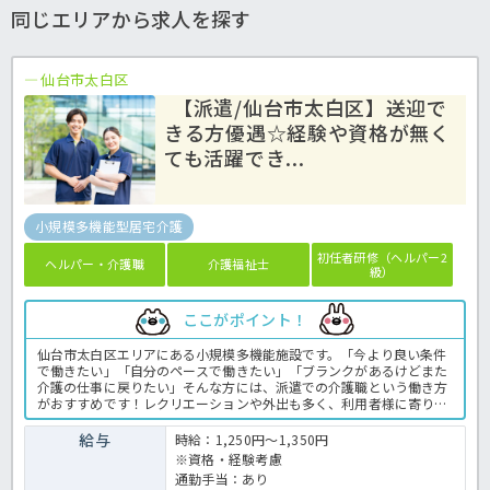
同じエリアから求人を探す
仙台市太白区
【派遣/仙台市太白区】送迎で
きる方優遇☆経験や資格が無く
ても活躍でき...
小規模多機能型居宅介護
初任者研修（ヘルパー2
ヘルパー・介護職
介護福祉士
級）
ここがポイント！
仙台市太白区エリアにある小規模多機能施設です。「今より良い条件
で働きたい」「自分のペースで働きたい」「ブランクがあるけどまた
介護の仕事に戻りたい」そんな方には、派遣での介護職という働き方
がおすすめです！レクリエーションや外出も多く、利用者様に寄り添
いご自身も楽しみながら働けるお仕事内容ですよ。まずはお気軽にほ
っ介護までお問合せ下さいね。小規模多機能での介護業務全般です。
給与
時給：1,250円～1,350円
＜介護職 派遣社員 小規模多機能の求人＞
※資格・経験考慮
通勤手当：あり