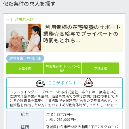
似た条件の求人を探す
仙台市若林区
利用者様の在宅療養のサポート
業務☆高給与でプライベートの
時間もとれち...
訪問介護・在宅介護
初任者研修（ヘルパー2
学歴不問
女性活躍
級）
ここがポイント！
ドットライングループの1つである株式会社コネクトは千葉県を中心
に訪問介護事業所を展開。仙台事業所での重度訪問介護に従事して頂
ける介護職員を募集中！資格取得支援制度があるので無資格の方、上
位資格を目指したい方にもおすすめ//教育体制がしっかりしているの
で訪問介護に不安がある方も安心してお仕事スタートできます！手当
が手厚く高給与が目指せます。独自のインセンティブ制度があるので
給与
年収：337万円～
頑張った分だけ更にお給料に還元！年間休日120日とプライベートの
月給：281,000円～
時間もしっかり確保できます☆ご興味をお持ちでしたら、是非ほっ介
護へお問い合わせ下さい。 訪問介護事業所での介護業務全般です。
住所
宮城県仙台市若林区大和町3丁目2-5 グローバ