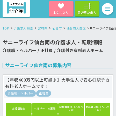
お気に入り
最近見た求人
TOP
介護求人検索
宮城県
仙台市
仙台市太白区
サニーライフ仙台
サニーライフ仙台南の介護求人・転職情報
介護職・ヘルパー / 正社員 / 介護付き有料老人ホーム
サニーライフ仙台南の募集内容
【年収400万円以上可能♪】大手法人で安心◎駅チカ
有料老人ホームです！
介護職・ヘルパー
正社員
初任者研修（ヘルパ
実務者研修（ヘルパ
介護福祉士
ヘルパー・介護職
ー2級）
ー1級）