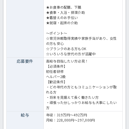
★お食事の配膳、下膳
★食事・入浴・排泄介助
★着替えのお手伝い
★就寝・起床の介助
～ポイント～
☆育児休暇取得実績や家族手当があり、女性
の方も安心
☆ブランクのある方もOK
☆いろいろな世代の方が活躍中
応募要件
高給与目指したい方必見！
【必須条件】
初任者研修
ヘルパー2級
【歓迎条件】
・どの年代の方ともコミュニケーションが取
れる方
・将来を見据えて長く働きたい方
・頑張った分しっかりお給与も大事にしたい
方
給与
年収：319万円～492万円
月給：228,000円～297,000円