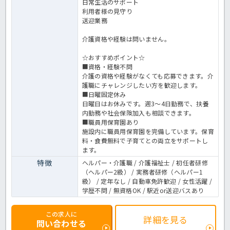
日常生活のサポート
利用者様の見守り
送迎業務
介護資格や経験は問いません。
☆おすすめポイント☆
■資格・経験不問
介護の資格や経験がなくても応募できます。介
護職にチャレンジしたい方を歓迎します。
■日曜固定休み
日曜日はお休みです。週3～4日勤務で、扶養
内勤務や社会保険加入も相談できます。
■職員用保育園あり
施設内に職員用保育園を完備しています。保育
料・食費無料で子育てとの両立をサポートし
ます。
特徴
ヘルパー・介護職 / 介護福祉士 / 初任者研修
（ヘルパー2級） / 実務者研修（ヘルパー1
級） / 定年なし / 自動車免許歓迎 / 女性活躍 /
学歴不問 / 無資格OK / 駅近or送迎バスあり
この求人に
詳細を見る
問い合わせる