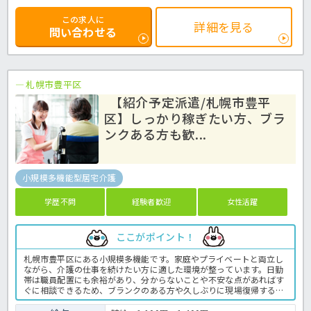
この求人に
詳細を見る
問い合わせる
札幌市豊平区
【紹介予定派遣/札幌市豊平
区】しっかり稼ぎたい方、ブラ
ンクある方も歓...
小規模多機能型居宅介護
学歴不問
経験者歓迎
女性活躍
ここがポイント！
札幌市豊平区にある小規模多機能です。家庭やプライベートと両立し
ながら、介護の仕事を続けたい方に適した環境が整っています。日勤
帯は職員配置にも余裕があり、分からないことや不安な点があればす
ぐに相談できるため、ブランクのある方や久しぶりに現場復帰する方
でも安心して勤務できます。業務内容も明確で、利用者様一人ひとり
と丁寧に関われるケアを大切にしています。また、派遣勤務の方もチ