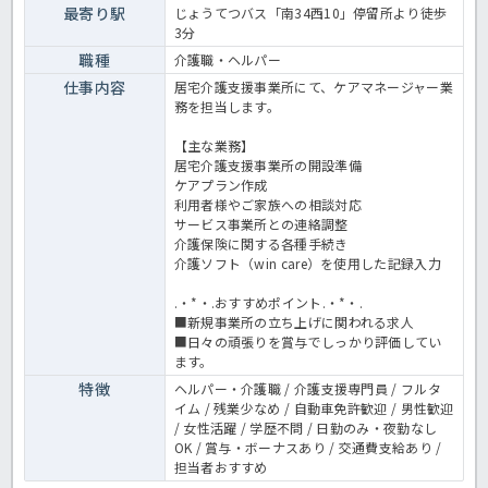
最寄り駅
じょうてつバス「南34西10」停留所より徒歩
3分
職種
介護職・ヘルパー
仕事内容
居宅介護支援事業所にて、ケアマネージャー業
務を担当します。
【主な業務】
居宅介護支援事業所の開設準備
ケアプラン作成
利用者様やご家族への相談対応
サービス事業所との連絡調整
介護保険に関する各種手続き
介護ソフト（win care）を使用した記録入力
.・*・.おすすめポイント.・*・.
■新規事業所の立ち上げに関われる求人
■日々の頑張りを賞与でしっかり評価してい
ます。
特徴
ヘルパー・介護職 / 介護支援専門員 / フルタ
イム / 残業少なめ / 自動車免許歓迎 / 男性歓迎
/ 女性活躍 / 学歴不問 / 日勤のみ・夜勤なし
OK / 賞与・ボーナスあり / 交通費支給あり /
担当者おすすめ