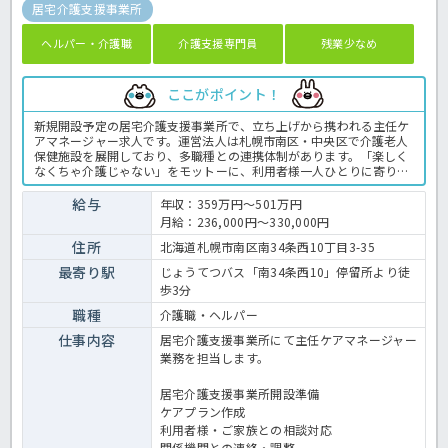
居宅介護支援事業所
ヘルパー・介護職
介護支援専門員
残業少なめ
ここがポイント！
新規開設予定の居宅介護支援事業所で、立ち上げから携われる主任ケ
アマネージャー求人です。運営法人は札幌市南区・中央区で介護老人
保健施設を展開しており、多職種との連携体制があります。「楽しく
なくちゃ介護じゃない」をモットーに、利用者様一人ひとりに寄り添
うサービスを提供しています。職場の雰囲気や仕事内容について詳し
く知りたい方は、見学やご相談からでも歓迎しています。お気軽にお
給与
年収：359万円～501万円
問い合わせください。新しい事業所づくりに興味がある方や、これま
月給：236,000円～330,000円
でのケアマネジメント経験を活かしてステップアップしたい方におす
すめです。介護支援専門員の業務全般です。〈介護支援専門員 正職
住所
北海道札幌市南区南34条西10丁目3-35
員 居宅支援事業所の求人〉
最寄り駅
じょうてつバス「南34条西10」停留所より徒
歩3分
職種
介護職・ヘルパー
仕事内容
居宅介護支援事業所にて主任ケアマネージャー
業務を担当します。
居宅介護支援事業所開設準備
ケアプラン作成
利用者様・ご家族との相談対応
関係機関との連絡・調整