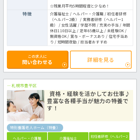
☆残業月平均5時間程度と少なめ！
特徴
介護福祉士 / ヘルパー・介護職 / 初任者研修
（ヘルパー2級） / 実務者研修（ヘルパー1
級） / 女性活躍 / 学歴不問 / 充実の手当 / 年間
休日110日以上 / 定年65歳以上 / 未経験OK /
無資格OK / 賞与・ボーナスあり / 住宅手当あ
り / 短時間夜勤 / 担当者おすすめ
この求人に
詳細を見る
問い合わせる
札幌市豊平区
資格・経験を活かしてお仕事♪
豊富な各種手当が魅力の特養で
す！
特別養護老人ホーム（特養）
初任者研修（ヘルパー2
ヘルパー・介護職
介護福祉士