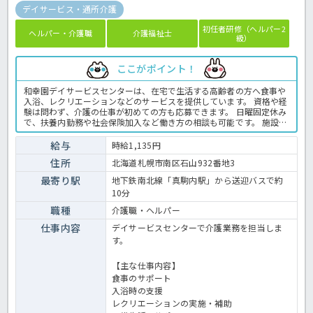
デイサービス・通所介護
初任者研修（ヘルパー2
ヘルパー・介護職
介護福祉士
級）
ここがポイント！
和幸園デイサービスセンターは、在宅で生活する高齢者の方へ食事や
入浴、レクリエーションなどのサービスを提供しています。 資格や経
験は問わず、介護の仕事が初めての方も応募できます。 日曜固定休み
で、扶養内勤務や社会保険加入など働き方の相談も可能です。 施設内
には職員用保育園があり、子育てと仕事を両立したい方にもおすすめ
です。 また、地下鉄真駒内駅から無料送迎バスを利用でき、マイカー
給与
時給1,135円
通勤にも対応しています。 ☆ご興味がありましたらほっ介護までお問
住所
北海道札幌市南区石山932番地3
合せ下さいね！デイサービスでの介護業務全般です。 ＜介護職 パー
ト デイサービスの求人＞
最寄り駅
地下鉄南北線「真駒内駅」から送迎バスで約
10分
職種
介護職・ヘルパー
仕事内容
デイサービスセンターで介護業務を担当しま
す。
【主な仕事内容】
食事のサポート
入浴時の支援
レクリエーションの実施・補助