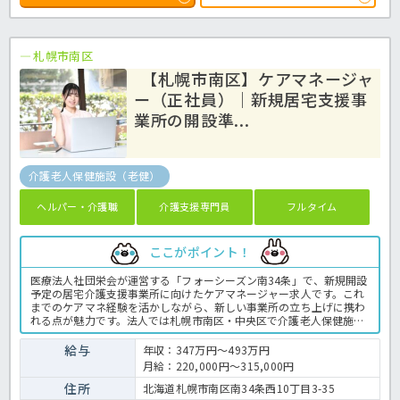
札幌市南区
【札幌市南区】ケアマネージャ
ー（正社員）｜新規居宅支援事
業所の開設準...
介護老人保健施設（老健）
ヘルパー・介護職
介護支援専門員
フルタイム
ここがポイント！
医療法人社団栄会が運営する「フォーシーズン南34条」で、新規開設
予定の居宅介護支援事業所に向けたケアマネージャー求人です。これ
までのケアマネ経験を活かしながら、新しい事業所の立ち上げに携わ
れる点が魅力です。法人では札幌市南区・中央区で介護老人保健施設
を運営しており、安定した運営基盤があります。土日休みで年間休日
109日のため、仕事と生活のバランスを大切にしたい方にもおすすめ
給与
年収：347万円～493万円
です。介護支援専門員の業務全般です。〈介護支援専門員 正職員
月給：220,000円～315,000円
介護老人保健施設の求人〉
住所
北海道札幌市南区南34条西10丁目3-35