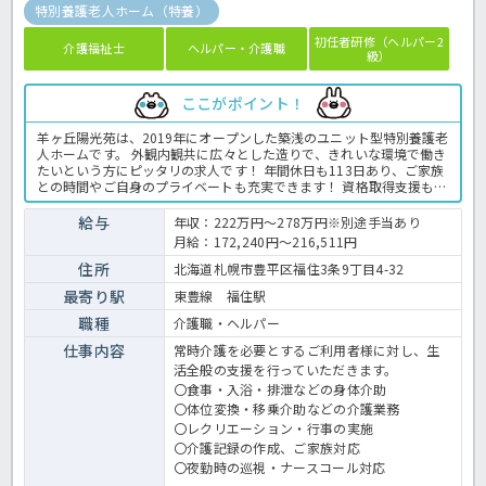
特別養護老人ホーム（特養）
初任者研修（ヘルパー2
介護福祉士
ヘルパー・介護職
級）
ここがポイント！
羊ヶ丘陽光苑は、2019年にオープンした築浅のユニット型特別養護老
人ホームです。 外観内観共に広々とした造りで、きれいな環境で働き
たいという方にピッタリの求人です！ 年間休日も113日あり、ご家族
との時間やご自身のプライベートも充実できます！ 資格取得支援も行
っており、初任者研修や実務者研修の資格取得ための費用も法人が全
額負担して下さいます☆ 少しでも興味をお持ちでしたら、お早めにほ
給与
年収：222万円～278万円※別途手当あり
っ介護までお問い合わせ下さいね！ 特養の介護業務全般です。 ＜介
月給：172,240円～216,511円
護職 契約職員 特養の求人＞
住所
北海道札幌市豊平区福住3条9丁目4-32
最寄り駅
東豊線 福住駅
職種
介護職・ヘルパー
仕事内容
常時介護を必要とするご利用者様に対し、生
活全般の支援を行っていただきます。
〇食事・入浴・排泄などの身体介助
〇体位変換・移乗介助などの介護業務
〇レクリエーション・行事の実施
〇介護記録の作成、ご家族対応
〇夜勤時の巡視・ナースコール対応