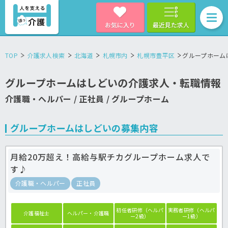
お気に入り
最近見た求人
TOP
介護求人検索
北海道
札幌市内
札幌市豊平区
グループホーム
グループホームはしどいの介護求人・転職情報
介護職・ヘルパー / 正社員 / グループホーム
グループホームはしどいの募集内容
月給20万超え！高給与駅チカグループホーム求人で
す♪
介護職・ヘルパー
正社員
初任者研修（ヘルパ
実務者研修（ヘルパ
介護福祉士
ヘルパー・介護職
ー2級）
ー1級）