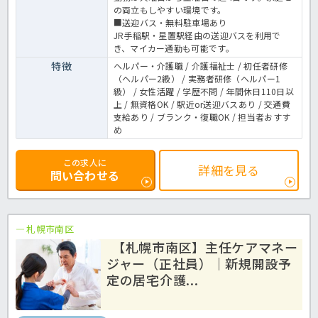
の両立もしやすい環境です。
■送迎バス・無料駐車場あり
JR手稲駅・星置駅経由の送迎バスを利用で
き、マイカー通勤も可能です。
特徴
ヘルパー・介護職 / 介護福祉士 / 初任者研修
（ヘルパー2級） / 実務者研修（ヘルパー1
級） / 女性活躍 / 学歴不問 / 年間休日110日以
上 / 無資格OK / 駅近or送迎バスあり / 交通費
支給あり / ブランク・復職OK / 担当者おすす
め
この求人に
詳細を見る
問い合わせる
札幌市南区
【札幌市南区】主任ケアマネー
ジャー（正社員）｜新規開設予
定の居宅介護...