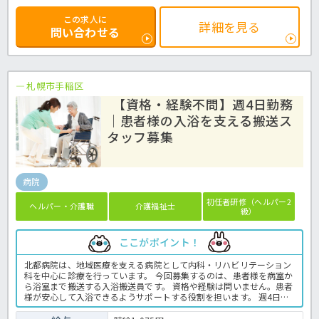
この求人に
詳細を見る
問い合わせる
札幌市手稲区
【資格・経験不問】週4日勤務
｜患者様の入浴を支える搬送ス
タッフ募集
病院
初任者研修（ヘルパー2
ヘルパー・介護職
介護福祉士
級）
ここがポイント！
北都病院は、地域医療を支える病院として内科・リハビリテーション
科を中心に診療を行っています。 今回募集するのは、患者様を病室か
ら浴室まで搬送する入浴搬送員です。 資格や経験は問いません。患者
様が安心して入浴できるようサポートする役割を担います。 週4日・9
時から16時までの勤務で、土日祝休みのため、家庭やプライベートと
の両立を目指したい方にもおすすめです。 病院での入浴業務全般で