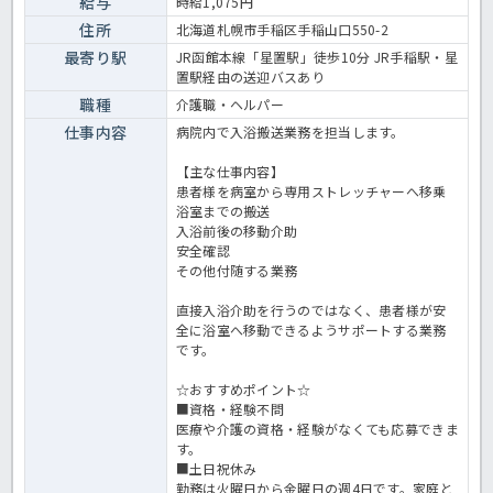
給与
時給1,075円
す。 ＜介護職 パート 病院の入浴搬送員求人＞
住所
北海道札幌市手稲区手稲山口550-2
最寄り駅
JR函館本線「星置駅」徒歩10分 JR手稲駅・星
置駅経由の送迎バスあり
職種
介護職・ヘルパー
仕事内容
病院内で入浴搬送業務を担当します。
【主な仕事内容】
患者様を病室から専用ストレッチャーへ移乗
浴室までの搬送
入浴前後の移動介助
安全確認
その他付随する業務
直接入浴介助を行うのではなく、患者様が安
全に浴室へ移動できるようサポートする業務
です。
☆おすすめポイント☆
■資格・経験不問
医療や介護の資格・経験がなくても応募できま
す。
■土日祝休み
勤務は火曜日から金曜日の週4日です。家庭と