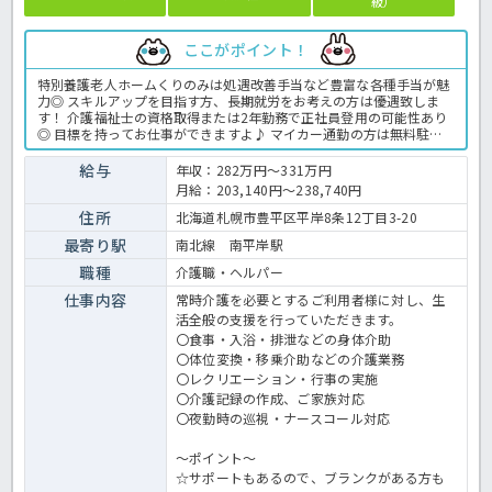
級）
ここがポイント！
特別養護老人ホームくりのみは処遇改善手当など豊富な各種手当が魅
力◎ スキルアップを目指す方、長期就労をお考えの方は優遇致しま
す！ 介護福祉士の資格取得または2年勤務で正社員登用の可能性あり
◎ 目標を持ってお仕事ができますよ♪ マイカー通勤の方は無料駐車
場が完備されていますので通勤ストレスがないのも魅力です。 ご興味
のある方はほっ介護までお問い合わせください。 特養での介護業務全
給与
年収：282万円～331万円
般です。 ＜介護職 準職員 特別養護老人ホームくりのみの求人＞
月給：203,140円～238,740円
住所
北海道札幌市豊平区平岸8条12丁目3-20
最寄り駅
南北線 南平岸駅
職種
介護職・ヘルパー
仕事内容
常時介護を必要とするご利用者様に対し、生
活全般の支援を行っていただきます。
〇食事・入浴・排泄などの身体介助
〇体位変換・移乗介助などの介護業務
〇レクリエーション・行事の実施
〇介護記録の作成、ご家族対応
〇夜勤時の巡視・ナースコール対応
～ポイント～
☆サポートもあるので、ブランクがある方も