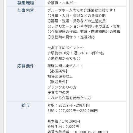
募集職種
介護職・ヘルパー
仕事内容
グループホーム内での介護業務全般です！
〇食事・入浴・排泄などの身体介助
〇調理・洗濯・掃除などの生活支援
〇レクリエーションや季節行事の企画・実施
〇介護記録の作成、家族・医療機関との連携
〇夜勤時の見守り・巡視対応
～おすすめポイント～
☆駅徒歩10分！通いやすい好立地。
☆未経験からでも〇
応募要件
経験は問いません！！
【必須条件】
初任者研修以上
【歓迎条件】
ブランクありの方
子育て中の方
これから介護を始めたい方
給与
年収：282万円～298万円
月給：207,000円～220,000円
基本給：170,000円
介護手当：2,000円
処遇改善手当：10,000円～20,000円