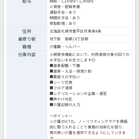
給与
時給：1,100円～1,400円
ームの一員として尊重され、無理なシフト調整や急な業務の押し付け
※資格・経験考慮
がない点も魅力です。少しでもご興味ある方はお気軽にほっ介護まで
通勤手当：あり
お問合せください！ 小規模多機能での介護業務全般です。＜介護職
時間外手当：あり
紹介予定派遣 小規模多機能の求人＞
夜勤割増：あり
住所
北海道札幌市豊平区月寒東4条
最寄り駅
地下鉄 南郷18丁目駅
職種
介護職・ヘルパー
仕事内容
小規模多機能において、利用者様の身の回りの
お手伝いをお任せします◎
■食事配膳・下膳
■食事・入浴・排泄介助
■着替えの手伝い
■シーツ交換
■フロア清掃
■レクリエーションの企画・運営
■声かけ対応
■介護記録の入力
～ポイント～
☆介護のICT化、ノーリフティングケアを積極
的に取り入れることで業務の効率化を図り、
質の良い介護を提供できるようにしていきま
す。