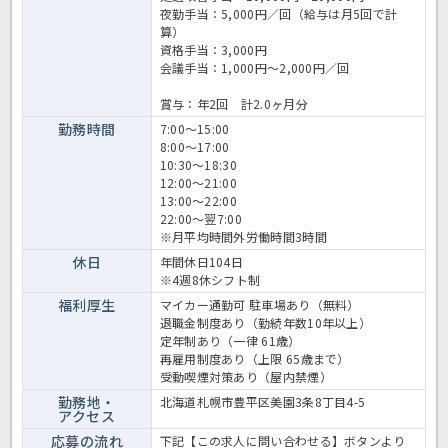
夜勤手当：5,000円／回（給与は月5回で計
算）
資格手当：3,000円
会議手当：1,000円～2,000円／回
賞与：年2回 計2.0ヶ月分
勤務時間
7:00～15:00
8:00～17:00
10:30～18:30
12:00～21:00
13:00～22:00
22:00～翌7:00
※月平均時間外労働時間3時間
休日
年間休日104日
※4週8休シフト制
福利厚生
マイカー通勤可 駐車場あり（無料）
退職金制度あり（勤続年数10年以上）
定年制あり（一律 61歳）
再雇用制度あり（上限 65歳まで）
受動喫煙対策あり（屋内禁煙）
勤務地・
北海道札幌市豊平区美園3条8丁目4-5
アクセス
応募の流れ
下記【この求人に問い合わせる】ボタンより