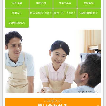
女性活躍
学歴不問
充実の手当
未経験OK
残業なし
駅近or送迎バスあり
賞与・ボーナスあり
再雇用制度あり
交通費支給あり
※画像はイメージです。
この求人に
問い合わせる