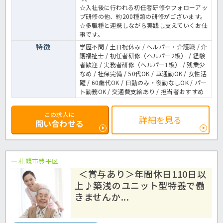
☆入社後に行われる初任者研修やフォローアッ
プ研修の他、約200種類の研修がございます。
☆多職種と連携しながら実践し支えていくお仕
事です。
特徴
学歴不問 / 土日祝休み / ヘルパー・介護職 / 介
護福祉士 / 初任者研修（ヘルパー2級） / 経験
者歓迎 / 実務者研修（ヘルパー1級） / 残業少
なめ / 社保完備 / 50代OK / 車通勤OK / 女性活
躍 / 60歳代OK / 日勤のみ・夜勤なしOK / パー
ト勤務OK / 交通費支給あり / 担当者おすすめ
この求人に
詳細を見る
問い合わせる
札幌市豊平区
＜賞与あり＞年間休日110日以
上♪築浅のユニット型特養で働
きませんか...