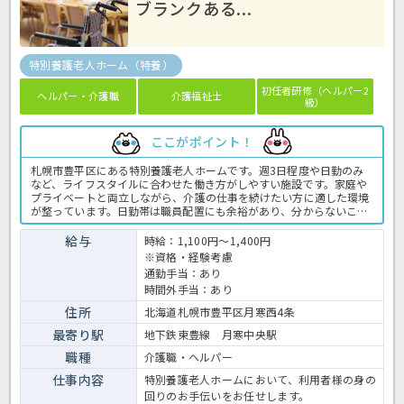
ブランクある...
特別養護老人ホーム（特養）
初任者研修（ヘルパー2
ヘルパー・介護職
介護福祉士
級）
ここがポイント！
札幌市豊平区にある特別養護老人ホームです。週3日程度や日勤のみ
など、ライフスタイルに合わせた働き方がしやすい施設です。家庭や
プライベートと両立しながら、介護の仕事を続けたい方に適した環境
が整っています。日勤帯は職員配置にも余裕があり、分からないこと
や不安な点があればすぐに相談できるため、ブランクのある方や久し
ぶりに現場復帰する方でも安心して勤務できます。業務内容も明確
給与
時給：1,100円～1,400円
で、利用者様一人ひとりと丁寧に関われるケアを大切にしています。
※資格・経験考慮
また、パート勤務の方もチームの一員として尊重され、無理なシフト
通勤手当：あり
調整や急な業務の押し付けがない点も魅力です。少しでもご興味ある
時間外手当：あり
方はお気軽にほっ介護までお問合せください！ 特別養護老人ホームで
の介護業務全般です。 ＜介護職 紹介予定派遣 特別養護老人ホーム
住所
北海道札幌市豊平区月寒西4条
の求人＞
最寄り駅
地下鉄東豊線 月寒中央駅
職種
介護職・ヘルパー
仕事内容
特別養護老人ホームにおいて、利用者様の身の
回りのお手伝いをお任せします。