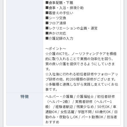
■食事配膳・下膳
■食事・入浴・排泄介助
■着替えの手伝い
■シーツ交換
■フロア清掃
■レクリエーションの企画・運営
■声かけ対応
■介護記録の入力
～ポイント～
☆介護のICT化、ノーリフティングケアを積極
的に取り入れることで業務の効率化を図り、
質の良い介護を提供できるようにしていきま
す。
☆入社後に行われる初任者研修やフォローアッ
プ研修の他、約200種類の研修がございます。
☆多職種と連携しながら実践し支えていくお仕
事です。
特徴
ヘルパー・介護職 / 介護福祉士 / 初任者研修
（ヘルパー2級） / 実務者研修（ヘルパー1
級） / 経験者歓迎 / 残業少なめ / 50代OK / 車
通勤OK / 女性活躍 / 学歴不問 / 60歳代OK / 日
勤のみ・夜勤なしOK / パート勤務OK / 担当者
おすすめ