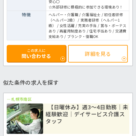
安心〇
☆外部研修に積極的に参加できる環境あり！
特徴
ヘルパー・介護職 / 介護福祉士 / 初任者研修
（ヘルパー2級） / 実務者研修（ヘルパー1
級） / 女性活躍 / 充実の手当 / 賞与・ボーナス
あり / 再雇用制度あり / 住宅手当あり / 交通費
支給あり / ブランク・復職OK
この求人に
詳細を見る
問い合わせる
似た条件の求人を探す
札幌市南区
【日曜休み】週3～4日勤務｜未
経験歓迎｜デイサービス介護ス
タッフ