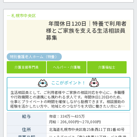
札幌市中央区
年間休日120日｜特養で利用者
様とご家族を支える生活相談員
募集
特別養護老人ホーム（特養）
介護支援専門員
ヘルパー・介護職
介護福祉士
ここがポイント！
生活相談員として、ご利用者様やご家族の相談対応を中心に、多職種
や行政機関との連携にも携われる求人です。年間休日120日のため、
仕事とプライベートの時間を確保しながら勤務できます。相談援助の
経験を活かしたい方や、地域とのつながりを大切に働きたい方におす
すめです。施設見学や仕事内容についてのご質問も受け付けていま
す。勤務条件や給与の詳細を確認してから応募を検討したい方も歓迎
給与
年収：334万～435万
です。まずはお気軽にお問い合わせください。生活相談員として業務
月給：206,000円～270,000円
全般です。〈生活相談員 正職員 特別養護老人ホームの求人〉
住所
北海道札幌市中央区南25条西11丁目1番40号
最寄り駅
じょうてつバス「南24条西11丁目」バス停 徒