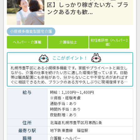
区】しっかり稼ぎたい方、ブラ
ンクある方も歓...
小規模多機能型居宅介護
初任者研修（ヘルパー2
ヘルパー・介護職
介護福祉士
級）
ここがポイント！
札幌市豊平区にある小規模多機能です。家庭やプライベートと両立し
ながら、介護の仕事を続けたい方に適した環境が整っています。日勤
帯は職員配置にも余裕があり、分からないことや不安な点があればす
ぐに相談できるため、ブランクのある方や久しぶりに現場復帰する方
でも安心して勤務できます。業務内容も明確で、利用者様一人ひとり
と丁寧に関われるケアを大切にしています。また、派遣勤務の方もチ
給与
時給：1,100円～1,400円
ームの一員として尊重され、無理なシフト調整や急な業務の押し付け
※資格・経験考慮
がない点も魅力です。少しでもご興味ある方はお気軽にほっ介護まで
通勤手当：あり
お問合せください！ 小規模多機能での介護業務全般です。 ＜介護
時間外手当：あり
職 紹介予定派遣 小規模多機能の求人＞
夜勤割増：あり
住所
北海道札幌市豊平区月寒西1条
最寄り駅
地下鉄東豊線 福住駅
職種
介護職・ヘルパー