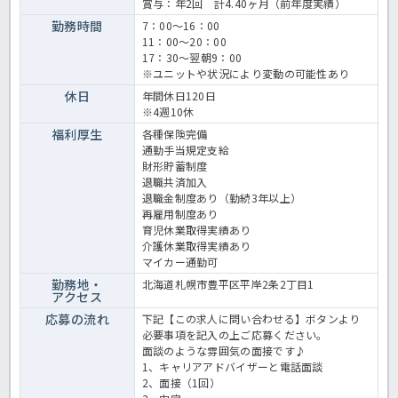
賞与：年2回 計4.40ヶ月（前年度実績）
勤務時間
7：00～16：00
11：00～20：00
17：30～翌朝9：00
※ユニットや状況により変動の可能性あり
休日
年間休日120日
※4週10休
福利厚生
各種保険完備
通勤手当規定支給
財形貯蓄制度
退職共済加入
退職金制度あり（勤続3年以上）
再雇用制度あり
育児休業取得実績あり
介護休業取得実績あり
マイカー通勤可
勤務地・
北海道札幌市豊平区平岸2条2丁目1
アクセス
応募の流れ
下記【この求人に問い合わせる】ボタンより
必要事項を記入の上ご応募ください。
面談のような雰囲気の面接です♪
1、キャリアアドバイザーと電話面談
2、面接（1回）