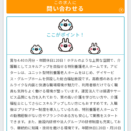
この求人に
問い合わせる
ここがポイント！
賞与4.40カ月分・年間休日120日！ホテルのような上質な空間で、介
護職としてスキルアップを目指せる特別養護老人ホームです。アビ
ターレは、ユニット型特別養護老人ホームをはじめ、デイサービ
ス・グループホームを併設した総合福祉施設です。高級感のあるホテ
ルライクな内装と快適な職場環境が魅力で、利用者様だけでなく職
員も気持ちよく働ける環境が整っています。運営法人では接遇やサー
ビス品質にも力を入れており、質の高い介護を学びたい方や、介護
福祉士としてさらにスキルアップしたい方にもおすすめです。入職
後はプリセプター制度を導入しているため、特別養護老人ホームで
の勤務経験がない方やブランクのある方も安心して業務をスタート
できます。また、施設内研修や法人グループの研修制度も充実してお
り、継続的に知識・技術を磨ける環境です。年間休日120日・月10日