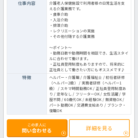
仕事内容
介護老人保健施設で利用者様の日常生活を支
える介護業務です。
・食事介助
・入浴介助
・排泄介助
・レクリエーションの実施
・その他付随する介護業務
～ポイント～
・勤務日数や勤務時間を相談でき、生活スタイ
ルに合わせて働けます。
・正社員登用制度もありますので、将来的に
正社員として働きたい方にもオススメです♪
特徴
ヘルパー・介護職 / 介護福祉士 / 初任者研修
（ヘルパー2級） / 実務者研修（ヘルパー1
級） / スキマ時間勤務OK / 正社員登用制度あ
り / 定年なし / フリーターOK / 女性活躍 / 学
歴不問 / 60歳代OK / 未経験OK / 無資格OK /
パート勤務OK / 交通費支給あり / ブランク・
復職OK
この求人に
詳細を見る
問い合わせる