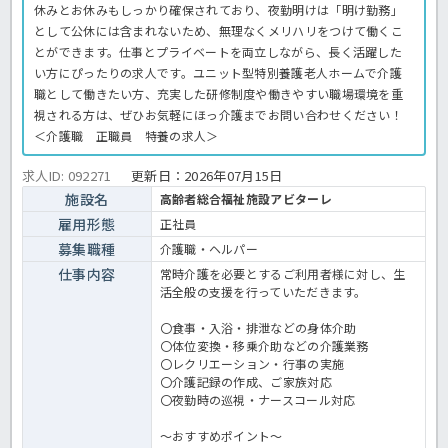
休みとお休みもしっかり確保されており、夜勤明けは「明け勤務」
として公休には含まれないため、無理なくメリハリをつけて働くこ
とができます。仕事とプライベートを両立しながら、長く活躍した
い方にぴったりの求人です。ユニット型特別養護老人ホームで介護
職として働きたい方、充実した研修制度や働きやすい職場環境を重
視される方は、ぜひお気軽にほっ介護までお問い合わせください！
＜介護職 正職員 特養の求人＞
求人ID: 092271
更新日：
2026年07月15日
施設名
高齢者総合福祉施設アビターレ
雇用形態
正社員
募集職種
介護職・ヘルパー
仕事内容
常時介護を必要とするご利用者様に対し、生
活全般の支援を行っていただきます。
〇食事・入浴・排泄などの身体介助
〇体位変換・移乗介助などの介護業務
〇レクリエーション・行事の実施
〇介護記録の作成、ご家族対応
〇夜勤時の巡視・ナースコール対応
～おすすめポイント～