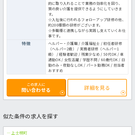
的に取り入れることで業務の効率化を図り、
質の良い介護を提供できるようにしていきま
す。
☆入社後に行われるフォローアップ研修の他、
約200種類の研修がございます。
☆多職種と連携しながら実践し支えていくお仕
事です。
特徴
ヘルパー・介護職 / 介護福祉士 / 初任者研修
（ヘルパー2級） / 実務者研修（ヘルパー1
級） / 経験者歓迎 / 残業少なめ / 50代OK / 車
通勤OK / 女性活躍 / 学歴不問 / 60歳代OK / 日
勤のみ・夜勤なしOK / パート勤務OK / 担当者
おすすめ
この求人に
詳細を見る
問い合わせる
似た条件の求人を探す
上士幌町