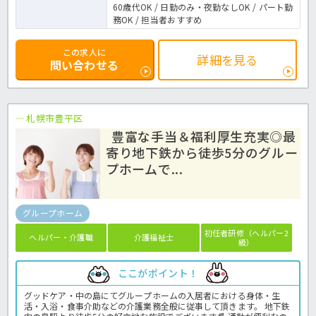
60歳代OK / 日勤のみ・夜勤なしOK / パート勤
務OK / 担当者おすすめ
この求人に
詳細を見る
問い合わせる
札幌市豊平区
豊富な手当＆福利厚生充実◎最
寄り地下鉄から徒歩5分のグルー
プホームで...
グループホーム
初任者研修（ヘルパー2
ヘルパー・介護職
介護福祉士
級）
ここがポイント！
グッドケア・中の島にてグループホームの入居者における身体・生
活・入浴・食事介助などの介護業務全般に従事して頂きます。 地下鉄