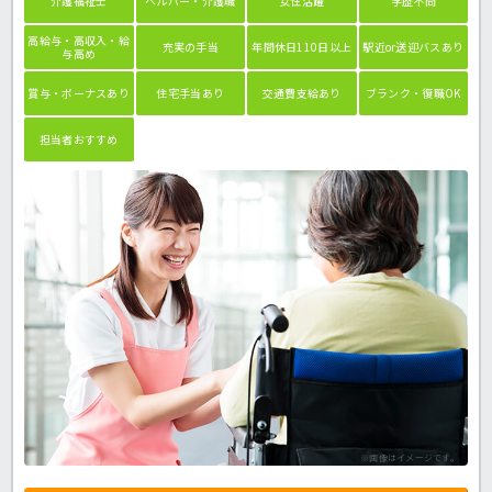
介護福祉士
ヘルパー・介護職
女性活躍
学歴不問
高給与・高収入・給
充実の手当
年間休日110日以上
駅近or送迎バスあり
与高め
賞与・ボーナスあり
住宅手当あり
交通費支給あり
ブランク・復職OK
担当者おすすめ
※画像はイメージです。