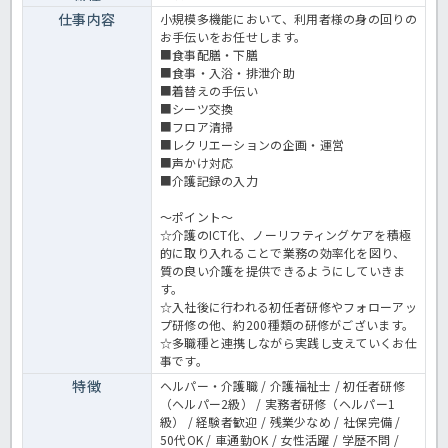
仕事内容
小規模多機能において、利用者様の身の回りの
お手伝いをお任せします。
■食事配膳・下膳
■食事・入浴・排泄介助
■着替えの手伝い
■シーツ交換
■フロア清掃
■レクリエーションの企画・運営
■声かけ対応
■介護記録の入力
～ポイント～
☆介護のICT化、ノーリフティングケアを積極
的に取り入れることで業務の効率化を図り、
質の良い介護を提供できるようにしていきま
す。
☆入社後に行われる初任者研修やフォローアッ
プ研修の他、約200種類の研修がございます。
☆多職種と連携しながら実践し支えていくお仕
事です。
特徴
ヘルパー・介護職 / 介護福祉士 / 初任者研修
（ヘルパー2級） / 実務者研修（ヘルパー1
級） / 経験者歓迎 / 残業少なめ / 社保完備 /
50代OK / 車通勤OK / 女性活躍 / 学歴不問 /