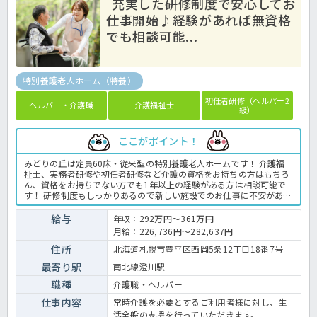
充実した研修制度で安心してお
仕事開始♪経験があれば無資格
でも相談可能...
特別養護老人ホーム（特養）
初任者研修（ヘルパー2
ヘルパー・介護職
介護福祉士
級）
ここがポイント！
みどりの丘は定員60床・従来型の特別養護老人ホームです！ 介護福
祉士、実務者研修や初任者研修など介護の資格をお持ちの方はもちろ
ん、資格をお持ちでない方でも1年以上の経験がある方は相談可能で
す！ 研修制度もしっかりあるので新しい施設でのお仕事に不安がある
方でも安心★ 入社後もステップアップのために研修を受けることも可
能です！ 各手当も充実しているため、月給24万円以上も可能な高給
給与
年収：292万円～361万円
与求人♪ 経験を活かして活躍したい方は必見！ ご興味のある方はお
月給：226,736円～282,637円
気軽にほっ介護までお問い合わせください。 特養での介護業務全般で
す。 ＜介護職 正社員 特別養護老人ホームの求人＞
住所
北海道札幌市豊平区西岡5条12丁目18番7号
最寄り駅
南北線澄川駅
職種
介護職・ヘルパー
仕事内容
常時介護を必要とするご利用者様に対し、生
活全般の支援を行っていただきます。