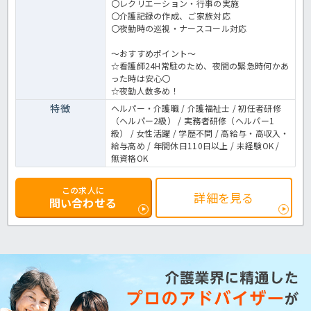
〇レクリエーション・行事の実施
〇介護記録の作成、ご家族対応
〇夜勤時の巡視・ナースコール対応
～おすすめポイント～
☆看護師24H常駐のため、夜間の緊急時何かあ
った時は安心〇
☆夜勤人数多め！
特徴
ヘルパー・介護職 / 介護福祉士 / 初任者研修
（ヘルパー2級） / 実務者研修（ヘルパー1
級） / 女性活躍 / 学歴不問 / 高給与・高収入・
給与高め / 年間休日110日以上 / 未経験OK /
無資格OK
この求人に
詳細を見る
問い合わせる