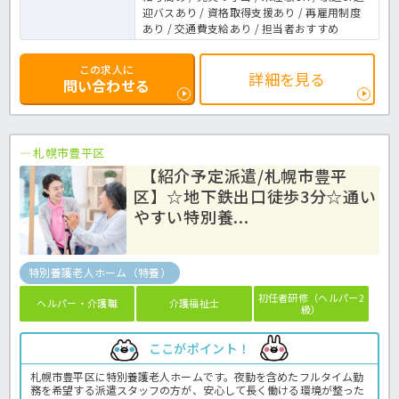
迎バスあり / 資格取得支援あり / 再雇用制度
あり / 交通費支給あり / 担当者おすすめ
この求人に
詳細を見る
問い合わせる
札幌市豊平区
【紹介予定派遣/札幌市豊平
区】☆地下鉄出口徒歩3分☆通い
やすい特別養...
特別養護老人ホーム（特養）
初任者研修（ヘルパー2
ヘルパー・介護職
介護福祉士
級）
ここがポイント！
札幌市豊平区に特別養護老人ホームです。夜勤を含めたフルタイム勤
務を希望する派遣スタッフの方が、安心して長く働ける環境が整った