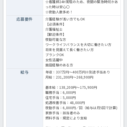
☆看護師24H常駐のため、夜間の緊急時何かあ
った時は安心〇
☆夜勤人数多め！
応募要件
介護経験が浅い方でもOK
【必須条件】
介護福祉士
【歓迎条件】
夜勤可能な方
ワークライフバランスを大切に働きたい方
将来を見据えて長く働きたい方
ブランクOK
女性活躍中
施設経験のある方
給与
年収：337万円～400万円※別途手当あり
月給：231,200円～268,900円
基本給：138,200円～175,900円
職務手当：6,000円
住宅手当：5,000円
処遇改善手当：48,000円
夜勤手当：6,800円／回（給与は月5回で計算)
家族手当：該当者のみ
燃料手当：規定により支給