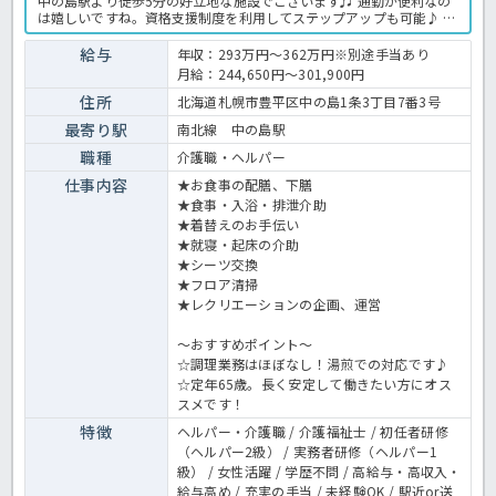
中の島駅より徒歩5分の好立地な施設でございます♬ 通勤が便利なの
は嬉しいですね。資格支援制度を利用してステップアップも可能♪ 年
収300万円以上を目指せますよ！ 充実の各種手当・福利厚生を用意し
てご応募お待ちしております☆ グループホームでの介護業務全般で
給与
年収：293万円～362万円※別途手当あり
す。 ＜介護職 正職員 グループホームの求人＞
月給：244,650円～301,900円
住所
北海道札幌市豊平区中の島1条3丁目7番3号
最寄り駅
南北線 中の島駅
職種
介護職・ヘルパー
仕事内容
★お食事の配膳、下膳
★食事・入浴・排泄介助
★着替えのお手伝い
★就寝・起床の介助
★シーツ交換
★フロア清掃
★レクリエーションの企画、運営
～おすすめポイント～
☆調理業務はほぼなし！湯煎での対応です♪
☆定年65歳。長く安定して働きたい方にオス
スメです！
特徴
ヘルパー・介護職 / 介護福祉士 / 初任者研修
（ヘルパー2級） / 実務者研修（ヘルパー1
級） / 女性活躍 / 学歴不問 / 高給与・高収入・
給与高め / 充実の手当 / 未経験OK / 駅近or送