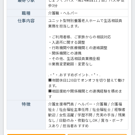
歩3分
職種
介護職・ヘルパー
仕事内容
ユニット型特別養護老人ホームで生活相談員
業務を担当します。
・ご利用者様、ご家族からの相談対応
・入退所に関する調整
・行政機関や医療機関との連絡調整
・関係機関との連携
・その他、生活相談員業務全般
※業務変更範囲：変更なし
.・*・.おすすめポイント.・*・.
■年間休日120日でオンオフを切り替えて働け
ます。
■相談援助や関係機関との連携経験を積めま
す
特徴
介護支援専門員 / ヘルパー・介護職 / 介護福
祉士 / 社会福祉主事任用 / 社会福祉士 / 経験者
歓迎 / 女性活躍 / 学歴不問 / 充実の手当 / 残業
なし / 日勤のみ・夜勤なしOK / 賞与・ボーナ
スあり / 担当者おすすめ