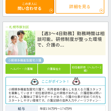
この求人に
詳細を見る
問い合わせる
札幌市厚別区
【週3～4日勤務】勤務時間は相
談可能。研修制度が整った環境
で、介護の...
小規模多機能型居宅介護
初任者研修（ヘルパー2
ヘルパー・介護職
介護福祉士
級）
ここがポイント！
小規模多機能型居宅介護で、利用者様の暮らしを支える介護スタッフ
を募集しています！初任者研修以上の資格があれば、介護経験は問い
ません。入職後は丁寧なサポートがあり、介護の仕事が初めての方も
スタートしやすい環境です。介護記録の音声入力やノーリフティング
ケアなど、職員の負担軽減につながる取り組みにも力を入れていま
す。実働5時間・週3～4日勤務のため、ご家庭やプライベートと両立
給与
年収156万円～174万円