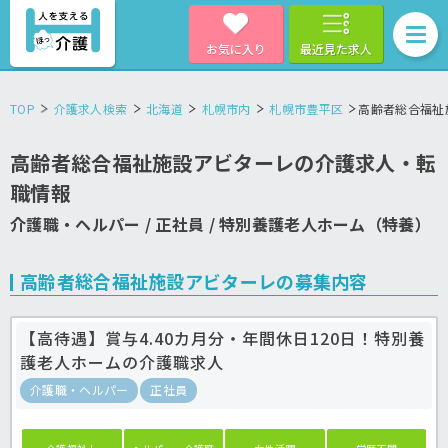
お気に入り
最近見た求人
TOP
介護求人検索
北海道
札幌市内
札幌市豊平区
高齢者総合福祉
高齢者総合福祉施設アビターレの介護求人・転
職情報
介護職・ヘルパー / 正社員 / 特別養護老人ホーム（特養）
高齢者総合福祉施設アビターレの募集内容
【高待遇】賞与4.40カ月分・年間休日120日！特別養
護老人ホームの介護職求人
介護職・ヘルパー
正社員