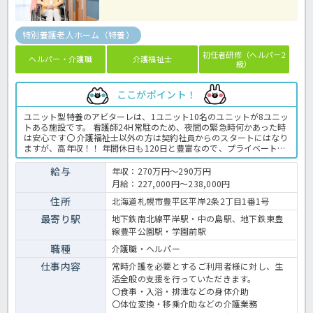
特別養護老人ホーム（特養）
初任者研修（ヘルパー2
ヘルパー・介護職
介護福祉士
級）
ここがポイント！
ユニット型特養のアビターレは、1ユニット10名のユニットが8ユニッ
トある施設です。 看護師24H常駐のため、夜間の緊急時何かあった時
は安心です〇 介護福祉士以外の方は契約社員からのスタートにはなり
ますが、高年収！！ 年間休日も120日と豊富なので、プライベートも
充実しますよ。 男性職員も多めで20～50代まで幅広くいますので、
どの世代の方も気兼ねなくお申し込み下さい。 ＜介護職 契約社員
給与
年収：270万円～290万円
特別養護老人ホーム・ユニット型特養の求人＞
月給：227,000円～238,000円
住所
北海道札幌市豊平区平岸2条2丁目1番1号
最寄り駅
地下鉄南北線平岸駅・中の島駅、地下鉄東豊
線豊平公園駅・学園前駅
職種
介護職・ヘルパー
仕事内容
常時介護を必要とするご利用者様に対し、生
活全般の支援を行っていただきます。
〇食事・入浴・排泄などの身体介助
〇体位変換・移乗介助などの介護業務