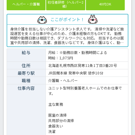
初任者研修（ヘルパー2
ヘルパー・介護職
40代OK
級）
ここがポイント！
身体介護を担当しない介護アシスタント求人です。 清掃や洗濯など施
設運営を支える仕事が中心のため、介護未経験の方もOKです。 勤務
時間や勤務日数は相談でき、ダブルワークにも対応。 担当するのは居
室や共用部の清掃、洗濯、食器洗いなどです。 身体介護はなく、勤務
時間や勤務日数は相談でき、週2日から働けます。 入職後は職員がサ
ポートするため、施設勤務が初めての方も安心です。 気になる点は、
給与
月給：※勤務日数・勤務時間による
お気軽にお問い合わせください。 ＜介護職 パート 特養の求人＞
時給：1,075円
住所
北海道札幌市西区発寒11条1丁目3番20号
最寄り駅
JR函館本線 発寒中央駅 徒歩10分
職種
介護職・ヘルパー
仕事内容
ユニット型特別養護老人ホームでのお仕事で
す。
主な業務
居室の清掃
共用部分の清掃
食器洗い
洗濯