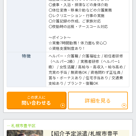
〇食事・入浴・排泄などの身体介助
〇体位変換・移乗介助などの介護業務
〇レクリエーション・行事の実施
〇介護記録の作成、ご家族対応
〇夜勤時の巡視・ナースコール対応
～ポイント～
☆実働7時間勤務！体力面も安心〇
☆資格支援制度あり！
特徴
ヘルパー・介護職 / 介護福祉士 / 初任者研修
（ヘルパー2級） / 実務者研修（ヘルパー1
級） / 女性活躍 / 高給与・高収入・給与高め /
充実の手当 / 無資格OK / 資格問わず正社員 /
賞与・ボーナスあり / 住宅手当あり / 交通費
支給あり / ブランク・復職OK
この求人に
詳細を見る
問い合わせる
札幌市豊平区
【紹介予定派遣/札幌市豊平