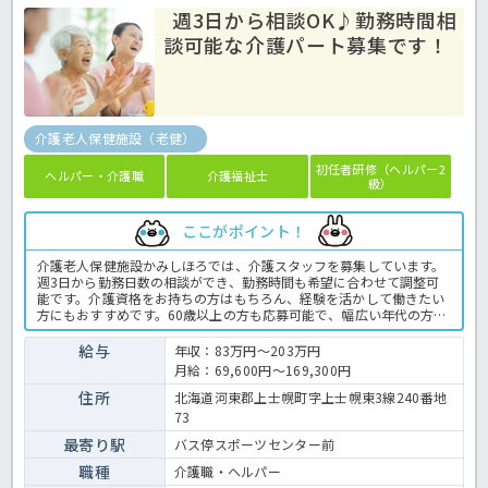
週3日から相談OK♪勤務時間相
談可能な介護パート募集です！
介護老人保健施設（老健）
初任者研修（ヘルパー2
ヘルパー・介護職
介護福祉士
級）
ここがポイント！
介護老人保健施設かみしほろでは、介護スタッフを募集しています。
週3日から勤務日数の相談ができ、勤務時間も希望に合わせて調整可
能です。介護資格をお持ちの方はもちろん、経験を活かして働きたい
方にもおすすめです。60歳以上の方も応募可能で、幅広い年代の方が
活躍できる環境です。正社員登用制度もあり、将来的なキャリアアッ
プも目指せます。ぜひお気軽にほっ介護までお問い合わせください
給与
年収：83万円～203万円
ね。＜介護職 パート 老健の求人＞
月給：69,600円～169,300円
住所
北海道河東郡上士幌町字上士幌東3線240番地
73
最寄り駅
バス停スポーツセンター前
職種
介護職・ヘルパー