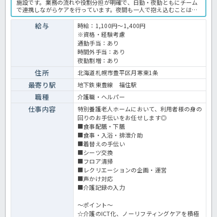
施設です。業務の流れや役割分担が明確で、日勤・夜勤ともにチーム
で連携しながらケアを行っています。夜間も一人で抱え込むことはな
く、困ったときにはすぐに相談できる体制があるため、夜勤経験が浅
い方やブランクのある方でも不安なく勤務できます。利用者様の状態
給与
時給：1,100円～1,400円
を日中から継続して把握できるため、より深く関われることもフルタ
※資格・経験考慮
イム勤務ならではのやりがいです。少しでもご興味ある方はお気軽に
通勤手当：あり
ほっ介護までお問合せください！特別養護老人ホームでの介護業務全
時間外手当：あり
般です。＜介護職 紹介予定派遣 特養の求人＞
夜勤割増：あり
住所
北海道札幌市豊平区月寒東1条
最寄り駅
地下鉄東豊線 福住駅
職種
介護職・ヘルパー
仕事内容
特別養護老人ホームにおいて、利用者様の身の
回りのお手伝いをお任せします◎
■食事配膳・下膳
■食事・入浴・排泄介助
■着替えの手伝い
■シーツ交換
■フロア清掃
■レクリエーションの企画・運営
■声かけ対応
■介護記録の入力
～ポイント～
☆介護のICT化、ノーリフティングケアを積極