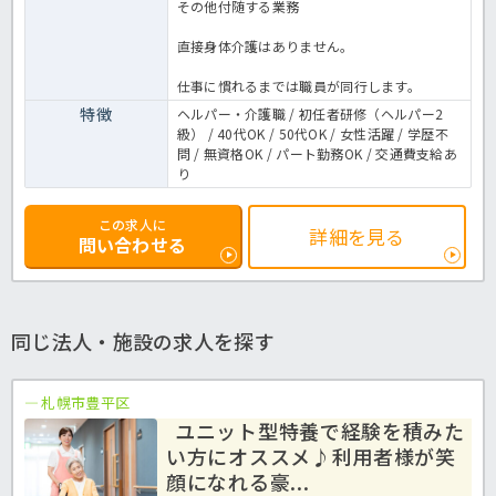
その他付随する業務
直接身体介護はありません。
仕事に慣れるまでは職員が同行します。
特徴
ヘルパー・介護職 / 初任者研修（ヘルパー2
級） / 40代OK / 50代OK / 女性活躍 / 学歴不
問 / 無資格OK / パート勤務OK / 交通費支給あ
り
この求人に
詳細を見る
問い合わせる
同じ法人・施設の求人を探す
札幌市豊平区
ユニット型特養で経験を積みた
い方にオススメ♪利用者様が笑
顔になれる豪...