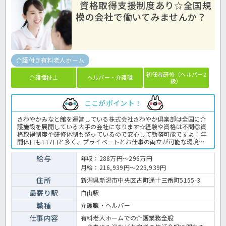
資格取得支援制度あり☆全国規
模の会社で働いてみませんか？
介護付き有料老人ホーム
初任者研修（ヘルパー2
介護福祉士
ヘルパー・介護職
級）
ここがポイント！
さわやかみなと館を運営している株式会社さわやか倶楽部は全国に介
護施設を展開している大手の会社になります☆経験や資格は不問◎資
格取得制度や研修体制も整っているので安心して勤務可能ですよ！年
間休日も117日と多く、プライベートとお仕事の両立が可能な環境に
なります☆定年が65歳で長く勤務することも可能で、65歳以降も条件
面は変わらずに働けるので安心の職場です〇求人が気になる方は是非
給与
年収：288万円～296万円
ほっ介護までお問い合わせください！有料老人ホームでの介護業務全
月給：216,939円～223,939円
般です。＜介護職 正職員 有料老人ホームの求人＞
住所
新潟県新潟市中央区古町通十三番町5155-3
最寄り駅
白山駅
職種
介護職・ヘルパー
仕事内容
有料老人ホームでの介護業務全般