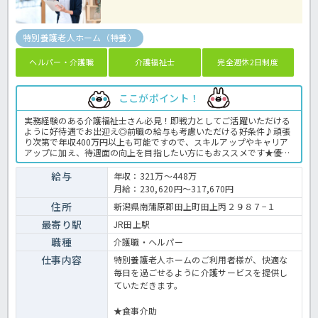
特別養護老人ホーム（特養）
ヘルパー・介護職
介護福祉士
完全週休2日制度
ここがポイント！
実務経験のある介護福祉士さん必見！即戦力としてご活躍いただける
ように好待遇でお出迎え◎前職の給与も考慮いただける好条件♪頑張
り次第で年収400万円以上も可能ですので、スキルアップやキャリア
アップに加え、待遇面の向上を目指したい方にもおススメです★優し
いゆっくりとした介護を実践する定員100名の従来型特養で、あなた
の経験を活かして働いてみませんか？年間休日124日と豊富で有休消
給与
年収：321万～448万
化率も高い法人ですので、プライベートも充実間違いなし♪残業も月
月給：230,620円～317,670円
平均で2時間程度なので、独身の方も子育て世代の方も安心して勤務
いただけます◎お問い合わせはほっ介護まで！特養での介護業務全般
住所
新潟県南蒲原郡田上町田上丙２９８７−１
です。 ＜介護職 正職員 特養の求人＞
最寄り駅
JR田上駅
職種
介護職・ヘルパー
仕事内容
特別養護老人ホームのご利用者様が、快適な
毎日を過ごせるように介護サービスを提供し
ていただきます。
★食事介助