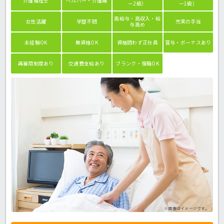
介護福祉士
ヘルパー・介護職
ー2級）
ー1級）
高給与・高収入・給
女性活躍
学歴不問
充実の手当
与高め
未経験OK
無資格OK
資格問わず正社員
賞与・ボーナスあり
再雇用制度あり
交通費支給あり
ブランク・復職OK
※画像はイメージです。