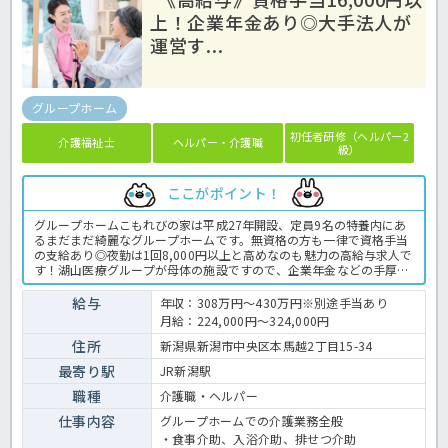
上！企業年金あり◎大手法人が
運営す...
グループホーム
初任者研修（ヘルパー2
介護福祉士
ヘルパー・介護職
級）
ここがポイント！
グループホームこもれびの家は平成27年開設、定員9名の特養内にあ
るまだまだ綺麗なグループホームです。無資格の方も一律で資格手当
の支給あり◎夜勤は1回8,000円以上と高めなのも魅力の高給与求人で
す！湖山医療グループが母体の施設ですので、企業年金などの手厚い
福利厚生で安定した働き方が可能ですよ♪ご興味のある方はお気軽に
ほっ介護までお問合せ下さい。グループホームでの介護業務全般で
給与
年収：308万円～430万円※別途手当あり
す。 ＜介護職 正職員 グループホームの求人＞
月給：224,000円～324,000円
住所
新潟県新潟市中央区本馬越2丁目15-34
最寄り駅
JR新潟駅
職種
介護職・ヘルパー
仕事内容
グループホームでの介護業務全般
・食事介助、入浴介助、排せつ介助