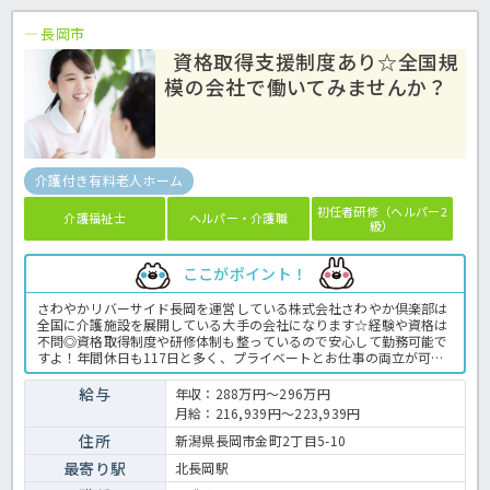
長岡市
資格取得支援制度あり☆全国規
模の会社で働いてみませんか？
介護付き有料老人ホーム
初任者研修（ヘルパー2
介護福祉士
ヘルパー・介護職
級）
ここがポイント！
さわやかリバーサイド長岡を運営している株式会社さわやか倶楽部は
全国に介護施設を展開している大手の会社になります☆経験や資格は
不問◎資格取得制度や研修体制も整っているので安心して勤務可能で
すよ！年間休日も117日と多く、プライベートとお仕事の両立が可能
な環境になります☆定年が65歳で長く勤務することも可能で、65歳以
降も条件面は変わらずに働けるので安心の職場です〇求人が気になる
給与
年収：288万円～296万円
方は是非ほっ介護までお問い合わせください！有料老人ホームでの介
月給：216,939円～223,939円
護業務全般です。＜介護職 正職員 有料老人ホームの求人＞
住所
新潟県長岡市金町2丁目5-10
最寄り駅
北長岡駅