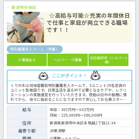
新潟市中央区
☆高給与可能☆充実の年間休日
で仕事と家庭が両立できる職場
です！！
特別養護老人ホーム（特養）
初任者研修（ヘルパー2
介護福祉士
ヘルパー・介護職
級）
ここがポイント！
くりの木は地域密着型特別養護老人ホームで、3ユニット29名定員の
ユニット型施設です。日常生活を送る中で必要となるケアや、レクリ
エーションの実施運営を行っていただきます。夜勤は日中の勤務に慣
れてから、徐々に始めることになりますので安心してお仕事スタート
ができます♪また、法人では「新潟県ハッピー・パートナー企業」と
して、仕事と家庭が両立できる職場づくりに取り組んでいるので、お
給与
年収：305万円～503万円
仕事もプライベートも大切にしたいと考えている方にもオススメ！詳
月給：229,000円～386,000円
しい詳細はほっ介護までお問い合わせください。ユニット型特養での
介護業務全般です。 ＜介護職 正職員 特養の求人＞
住所
新潟県新潟市中央区本馬越2丁目15-34
最寄り駅
JR新潟駅
職種
介護職・ヘルパー