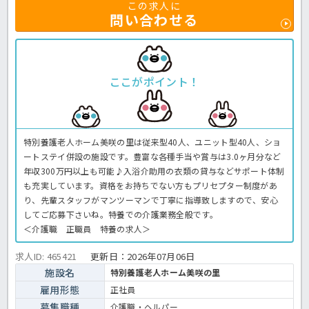
この求人に
問い合わせる
ここがポイント！
特別養護老人ホーム美咲の里は従来型40人、ユニット型40人、ショ
ートステイ併設の施設です。豊富な各種手当や賞与は3.0ヶ月分など
年収300万円以上も可能♪入浴介助用の衣類の貸与などサポート体制
も充実しています。資格をお持ちでない方もプリセプター制度があ
り、先輩スタッフがマンツーマンで丁寧に指導致しますので、安心
してご応募下さいね。特養での介護業務全般です。
＜介護職 正職員 特養の求人＞
求人ID: 465421
更新日：
2026年07月06日
施設名
特別養護老人ホーム美咲の里
雇用形態
正社員
募集職種
介護職・ヘルパー