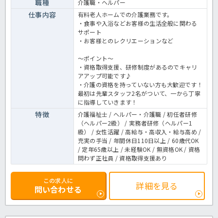
職種
介護職・ヘルパー
仕事内容
有料老人ホームでの介護業務です。
・食事や入浴などお客様の生活全般に関わる
サポート
・お客様とのレクリエーションなど
～ポイント～
・資格取得支援、研修制度があるのでキャリ
アアップ可能です♪
・介護の資格を持っていない方も大歓迎です！
最初は先輩スタッフ2名がついて、一から丁寧
に指導していきます！
特徴
介護福祉士 / ヘルパー・介護職 / 初任者研修
（ヘルパー2級） / 実務者研修（ヘルパー1
級） / 女性活躍 / 高給与・高収入・給与高め /
充実の手当 / 年間休日110日以上 / 60歳代OK
/ 定年65歳以上 / 未経験OK / 無資格OK / 資格
問わず正社員 / 資格取得支援あり
この求人に
詳細を見る
問い合わせる