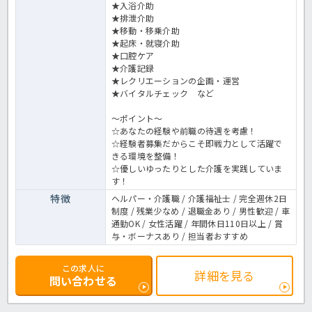
★入浴介助
★排泄介助
★移動・移乗介助
★起床・就寝介助
★口腔ケア
★介護記録
★レクリエーションの企画・運営
★バイタルチェック など
～ポイント～
☆あなたの経験や前職の待遇を考慮！
☆経験者募集だからこそ即戦力として活躍で
きる環境を整備！
☆優しいゆったりとした介護を実践していま
す！
特徴
ヘルパー・介護職 / 介護福祉士 / 完全週休2日
制度 / 残業少なめ / 退職金あり / 男性歓迎 / 車
通勤OK / 女性活躍 / 年間休日110日以上 / 賞
与・ボーナスあり / 担当者おすすめ
この求人に
詳細を見る
問い合わせる