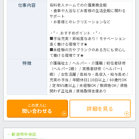
仕事内容
有料老人ホームでの介護業務全般
・食事や入浴などお客様の生活全般に関わる
サポート
・お客様とのレクリエーションなど
・*・.おすすめポイント.・*・.
■手当充実！昇給賞与あり！モチベーション
高く働ける環境です★
■未経験の方やブランクのある方にも安心し
て働ける環境です★
特徴
介護福祉士 / ヘルパー・介護職 / 初任者研修
（ヘルパー2級） / 実務者研修（ヘルパー1
級） / 女性活躍 / 高給与・高収入・給与高め /
充実の手当 / 年間休日110日以上 / 60歳代OK
/ 定年65歳以上 / 未経験OK / 無資格OK / 資格
問わず正社員 / 資格取得支援あり
この求人に
詳細を見る
問い合わせる
新潟市中央区