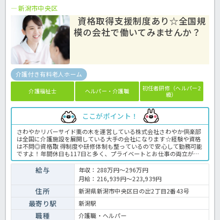
新潟市中央区
資格取得支援制度あり☆全国規
模の会社で働いてみませんか？
介護付き有料老人ホーム
初任者研修（ヘルパー2
介護福祉士
ヘルパー・介護職
級）
ここがポイント！
さわやかリバーサイド栗の木を運営している株式会社さわやか倶楽部
は全国に介護施設を展開している大手の会社になります☆経験や資格
は不問◎資格取 得制度や研修体制も整っているので安心して勤務可能
ですよ！年間休日も117日と多く、プライベートとお仕事の両立が可
能な環境になります☆定年が65歳で長く勤務することも可能で、65歳
以降も条件面は変わらずに働けるので安心の職場です〇求人が気にな
給与
年収：288万円～296万円
る方は是非ほっ介護までお問い合わせください！有料老人ホームでの
月給：216,939円～223,939円
介護業務全般です。＜介護職 正職員 有料老人ホームの求人＞
住所
新潟県新潟市中央区日の出2丁目2番43号
最寄り駅
新潟駅
職種
介護職・ヘルパー