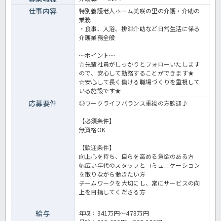
仕事内容
特別養護老人ホーム美咲の里の介護・介助の
業務
・食事、入浴、排泄介助など日常生活に係る
介護業務全般
～ポイント～
☆先輩社員がしっかりとフォローいたします
ので、安心して勤務することができます★
☆安心して長く働ける職場づくりを重視して
いる施設です★
応募要件
◎ワークライフバランス重視の方歓迎♪
【必須条件】
無資格OK
【歓迎条件】
向上心を持ち、自らを高める意欲のある方
幅広い年代のスタッフとコミュニケーション
を取りながら働きたい方
チームワークを大切にし、常にサービスの向
上を目指してくださる方
給与
年収：341万円～478万円