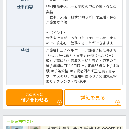
仕事内容
特別養護老人ホーム美咲の里の介護・介助の
業務
・食事、入浴、排泄介助など日常生活に係る
介護業務全般
～ポイント～
☆先輩社員がしっかりとフォローいたします
ので、安心して勤務することができます★
特徴
介護福祉士 / ヘルパー・介護職 / 初任者研修
（ヘルパー2級） / 実務者研修（ヘルパー1
級） / 高給与・高収入・給与高め / 充実の手
当 / 年間休日110日以上 / 定年65歳以上 / 未経
験OK / 無資格OK / 資格問わず正社員 / 賞与・
ボーナスあり / 再雇用制度あり / 交通費支給
あり / ブランク・復職OK
この求人に
詳細を見る
問い合わせる
新潟市中央区
《高給与》資格手当16,000円以