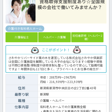
資格取得支援制度あり☆全国規
模の会社で働いてみませんか？
介護付き有料老人ホーム
初任者研修（ヘルパー2
介護福祉士
ヘルパー・介護職
級）
ここがポイント！
さわやかリバーサイド栗の木を運営している株式会社さわやか倶楽部
は全国に介護施設を展開している大手の会社になります☆経験や資格
は不問◎資格取 得制度や研修体制も整っているので安心して勤務可能
ですよ！年間休日も117日と多く、プライベートとお仕事の両立が可
能な環境になります☆定年が65歳で長く勤務することも可能で、65歳
以降も条件面は変わらずに働けるので安心の職場です〇求人が気にな
給与
年収：288万円～296万円
る方は是非ほっ介護までお問い合わせください！有料老人ホームでの
月給：216,939円～223,939円
介護業務全般です。＜介護職 正職員 有料老人ホームの求人＞
住所
新潟県新潟市中央区日の出2丁目2番43号
最寄り駅
新潟駅
職種
介護職・ヘルパー
仕事内容
有料老人ホームでの介護業務全般
・食事や入浴などお客様の生活全般に関わる