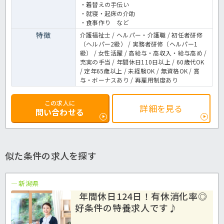
・着替えの手伝い
・就寝・起床の介助
・食事作り など
特徴
介護福祉士 / ヘルパー・介護職 / 初任者研修
（ヘルパー2級） / 実務者研修（ヘルパー1
級） / 女性活躍 / 高給与・高収入・給与高め /
充実の手当 / 年間休日110日以上 / 60歳代OK
/ 定年65歳以上 / 未経験OK / 無資格OK / 賞
与・ボーナスあり / 再雇用制度あり
この求人に
詳細を見る
問い合わせる
似た条件の求人を探す
新潟県
年間休日124日！有休消化率◎
好条件の特養求人です♪