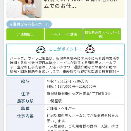
ムでのお仕...
介護付き有料老人ホーム
初任者研修（ヘルパー2
介護福祉士
ヘルパー・介護職
級）
ここがポイント！
ハートフルヴィラ出来島は、新潟県を拠点に関東圏にも介護事業所を
展開する株式会社東日本福祉サービスが運営する有料老人ホームで
す！主なお仕事内容は、入浴・排せつ・通院介助などの身体介助や、
掃除・調理援助をお願いします。未経験でも親切な指導と教育体制が
整っているので、介護職員としてスキルアップができる環境ですよ◎
目指すキャリアに合わせて1人ひとりが成長できるように様々な研修
給与
年収：251万円～286万円
を行っています！手当が豊富かつ賞与も2ヶ月分しっかりと支給され
月給：187,000円～216,000円
ますので、準社員としての採用ではありますが好条件な求人です♪さ
らに、基本的全員が正社員登用となりますので、将来を見据えてお仕
住所
新潟県新潟市中央区出来島1丁目6番3号
事をお探しの方もピッタリ☆まずはほっ介護までお問い合わせ下さい
最寄り駅
JR関屋駅
ね。有料老人ホームでの介護業務全般です。 ＜介護職 正職員 有料
老人ホームの求人＞
職種
介護職・ヘルパー
仕事内容
住居型有料老人ホームにて介護業務全般をお
願いします。
・入居者様、ご利用者様の食事、入浴、排せ