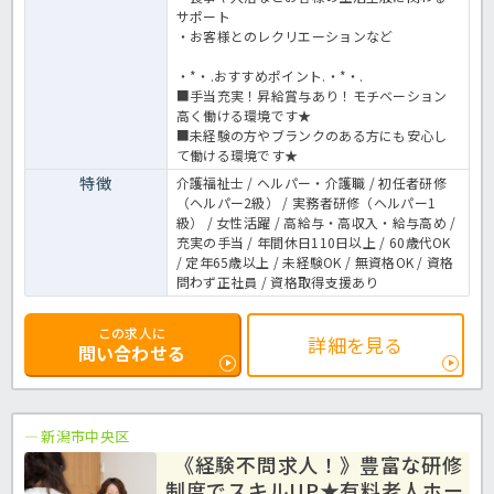
サポート
・お客様とのレクリエーションなど
・*・.おすすめポイント.・*・.
■手当充実！昇給賞与あり！モチベーション
高く働ける環境です★
■未経験の方やブランクのある方にも安心し
て働ける環境です★
特徴
介護福祉士 / ヘルパー・介護職 / 初任者研修
（ヘルパー2級） / 実務者研修（ヘルパー1
級） / 女性活躍 / 高給与・高収入・給与高め /
充実の手当 / 年間休日110日以上 / 60歳代OK
/ 定年65歳以上 / 未経験OK / 無資格OK / 資格
問わず正社員 / 資格取得支援あり
この求人に
詳細を見る
問い合わせる
新潟市中央区
《経験不問求人！》豊富な研修
制度でスキルUP★有料老人ホー