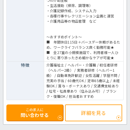
つの介助全般
・生活援助（掃除、調理等）
・介護記録作成、システム入力
・各種行事やレクリエーション企画と運営
・介護用品等の物品管理 など
～おすすめポイント～
■ 年間休日115日＋バースデー休暇があるた
め、ワークライフバランス良く勤務可能★
■ 全27室の小規模施設で、利用者様一人ひ
とりに寄り添ったきめ細かなケアが可能★
特徴
介護福祉士 / ヘルパー・介護職 / 初任者研修
（ヘルパー2級） / 実務者研修（ヘルパー1
級） / 自動車免許歓迎 / 女性活躍 / 学歴不問 /
充実の手当 / 60歳代OK / 定年65歳以上 / 未経
験OK / 賞与・ボーナスあり / 交通費支給あり
/ 社宅・社員寮あり（住み込み可） / ブラン
ク・復職OK / 担当者おすすめ
この求人に
詳細を見る
問い合わせる