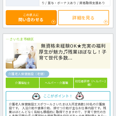
り / 賞与・ボーナスあり / 資格取得支援あり
この求人に
詳細を見る
問い合わせる
さいたま市緑区
無資格未経験OK★充実の福利
厚生が魅力♬残業ほぼなし！子
育て世代多数...
介護老人保健施設（老健）
初任者研修（ヘルパー2
介護福祉士
ヘルパー・介護職
級）
ここがポイント！
介護老人保健施設エスポワールさいたまは入所定員数100名の介護施
設です。 入浴介助や食事介助、排せつ介助が主なお仕事内容です。残
業はほとんどなく有給も積極的に取得できますので、子育て世代の方
も多数活躍中♬ 介護福祉士資格取得を目指す方への支援制度もあり、