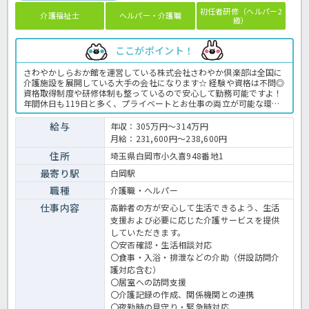
初任者研修（ヘルパー2
介護福祉士
ヘルパー・介護職
級）
ここがポイント！
さわやかしらおか館を運営している株式会社さわやか倶楽部は全国に
介護施設を展開している大手の会社になります☆ 経験や資格は不問◎
資格取得制度や研修体制も整っているので安心して勤務可能ですよ！
年間休日も119日と多く、プライベートとお仕事の両立が可能な環境
になります☆ 定年が65歳で長く勤務することも可能で、65歳以降も
条件面は変わらずに働けるので安心の職場です〇 求人が気になる方は
給与
年収：305万円～314万円
是非ほっ介護までお問い合わせください！ 有料老人ホームでの介護業
月給：231,600円～238,600円
務全般です。 ＜介護職 正職員 有料老人ホームの求人＞
住所
埼玉県白岡市小久喜948番地1
最寄り駅
白岡駅
職種
介護職・ヘルパー
仕事内容
高齢者の方が安心して生活できるよう、生活
支援および必要に応じた介護サービスを提供
していただきます。
〇安否確認・生活相談対応
〇食事・入浴・排泄などの介助（併設訪問介
護対応含む）
〇居室への訪問支援
〇介護記録の作成、関係機関との連携
〇夜勤時の見守り・緊急時対応