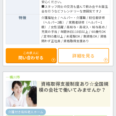
安心ください。
■スタッフ同士の交流も盛んで飲み会やお誕生
会を行うなどフレンドリーな雰囲気です♪
特徴
介護福祉士 / ヘルパー・介護職 / 初任者研修
（ヘルパー2級） / 実務者研修（ヘルパー1
級） / 女性活躍 / 高給与・高収入・給与高め /
充実の手当 / 年間休日110日以上 / 60歳代OK
/ 定年65歳以上 / 未経験OK / 無資格OK / 資格
問わず正社員 / 資格取得支援あり
この求人に
詳細を見る
問い合わせる
桶川市
資格取得支援制度あり☆全国規
模の会社で働いてみませんか？
介護付き有料老人ホーム