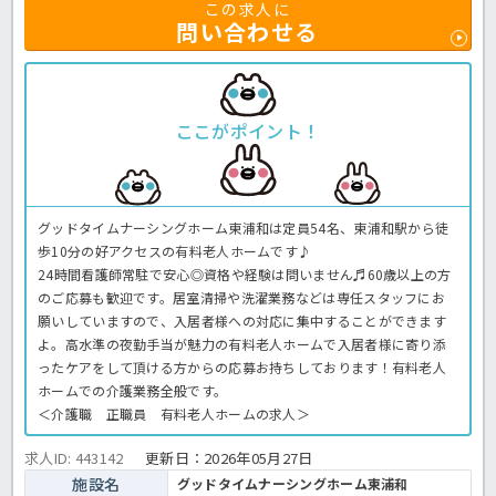
この求人に
問い合わせる
ここがポイント！
グッドタイムナーシングホーム東浦和は定員54名、東浦和駅から徒
歩10分の好アクセスの有料老人ホームです♪
24時間看護師常駐で安心◎資格や経験は問いません♬60歳以上の方
のご応募も歓迎です。居室清掃や洗濯業務などは専任スタッフにお
願いしていますので、入居者様への対応に集中することができます
よ。高水準の夜勤手当が魅力の有料老人ホームで入居者様に寄り添
ったケアをして頂ける方からの応募お持ちしております！有料老人
ホームでの介護業務全般です。
＜介護職 正職員 有料老人ホームの求人＞
求人ID: 443142
更新日：
2026年05月27日
施設名
グッドタイムナーシングホーム東浦和