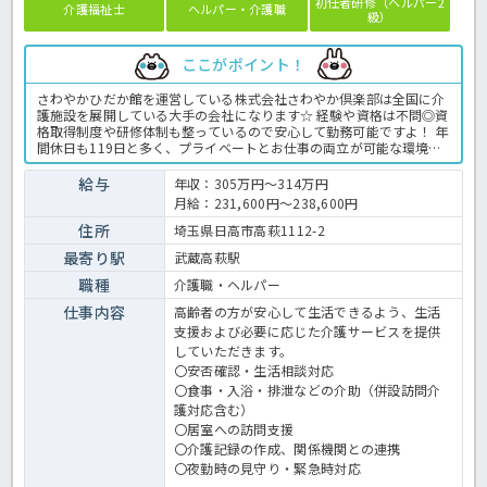
初任者研修（ヘルパー2
介護福祉士
ヘルパー・介護職
級）
ここがポイント！
さわやかひだか館を運営している株式会社さわやか倶楽部は全国に介
護施設を展開している大手の会社になります☆ 経験や資格は不問◎資
格取得制度や研修体制も整っているので安心して勤務可能ですよ！ 年
間休日も119日と多く、プライベートとお仕事の両立が可能な環境に
なります☆ 定年が65歳で長く勤務することも可能で、65歳以降も条
件面は変わらずに働けるので安心の職場です〇 求人が気になる方は是
給与
年収：305万円～314万円
非ほっ介護までお問い合わせください！ 有料老人ホームでの介護業務
月給：231,600円～238,600円
全般です。 ＜介護職 正職員 有料老人ホームの求人＞
住所
埼玉県日高市高萩1112-2
最寄り駅
武蔵高萩駅
職種
介護職・ヘルパー
仕事内容
高齢者の方が安心して生活できるよう、生活
支援および必要に応じた介護サービスを提供
していただきます。
〇安否確認・生活相談対応
〇食事・入浴・排泄などの介助（併設訪問介
護対応含む）
〇居室への訪問支援
〇介護記録の作成、関係機関との連携
〇夜勤時の見守り・緊急時対応