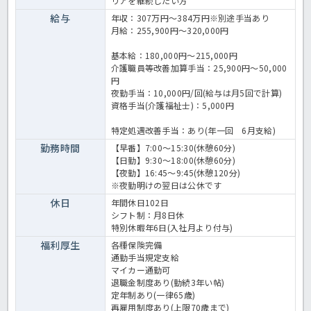
リアを継続したい方
給与
年収：307万円～384万円※別途手当あり
月給：255,900円～320,000円
基本給：180,000円～215,000円
介護職員等改善加算手当：25,900円～50,000
円
夜勤手当：10,000円/回(給与は月5回で計算)
資格手当(介護福祉士)：5,000円
特定処遇改善手当：あり(年一回 6月支給)
勤務時間
【早番】7:00～15:30(休憩60分)
【日勤】9:30～18:00(休憩60分)
【夜勤】16:45～9:45(休憩120分)
※夜勤明けの翌日は公休です
休日
年間休日102日
シフト制：月8日休
特別休暇年6日(入社月より付与)
福利厚生
各種保険完備
通勤手当規定支給
マイカー通勤可
退職金制度あり(勤続3年い帖)
定年制あり(一律65歳)
再雇用制度あり(上限70歳まで)