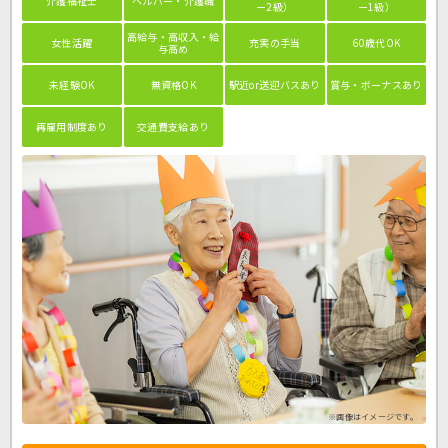
介護福祉士
ヘルパー・介護職
ー2級）
ー1級）
高給与・高収入・給
女性活躍
充実の手当
60歳代OK
与高め
未経験OK
無資格OK
駅近or送迎バスあり
賞与・ボーナスあり
再雇用制度あり
交通費支給あり
※画像はイメージです。