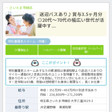
さいたま市緑区
送迎バスあり♪賞与3.5ヶ月分
◎20代～70代の幅広い世代が活
躍中す...
特別養護老人ホーム（特養）
初任者研修（ヘルパー2
介護福祉士
ヘルパー・介護職
級）
ここがポイント！
特別養護老人ホームあすなろの郷浦和は東浦和駅より送迎バスあり◎
マイカー通勤OK♪定員100名のユニット型特養です。資格取得支援制
度あり◎キャリアアップを目指して行きたい方にもおススメの求人で
す！定年制は65歳、夜勤は短時間でお身体に無理なく、長くお仕事を
続けられる環境です。母体は50年以上の歴史ある法人で、経営が安定
しているのも魅力ですよ◎ご興味のある方はほっ介護までお問い合わ
給与
年収：351万円～403万円※別途手当あり
せください。特養での介護業務全般です。 ＜介護職 正職員 特別養
月給：234,800円～271,300円
護老人ホームの求人＞
住所
埼玉県さいたま市緑区大字三室3029-3
最寄り駅
JR武蔵野線 東浦和駅