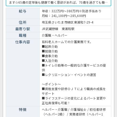
ます☆65歳の定年後も健康で働く意欲があれば、70歳を過ぎても働き
続けられる環境が整っているのも嬉しいですね。お人柄重視の採用な
ので、無資格・未経験の方も応募歓迎です◎一緒に利用者様に喜んで
給与
年収：322万円～380万円※別途手当あり
頂ける施設を作っていきませんか？有料老人ホームでの介護業務全般
月給：241,100円～285,600円
です。 ＜介護職 正職員 有料老人ホームの求人＞
住所
埼玉県さいたま市緑区東浦和7-29-4
最寄り駅
JR武蔵野線 東浦和駅
職種
介護職・ヘルパー
仕事内容
有料老人ホームでの介護業務です。
■起床介助
■就寝介助
■食事介助
■入浴介助
■トイレ介助等の一般的な介護サービスの提
供
■レクリエーション・イベントの運営
～ポイント～
■資格支援や研修ＯＪＴにより職員の成長を
サポート
■ライフステージの変化によるパート変更や
正社員復帰も可能！
特徴
ヘルパー・介護職 / 介護福祉士 / 初任者研修
（ヘルパー2級） / 実務者研修（ヘルパー1