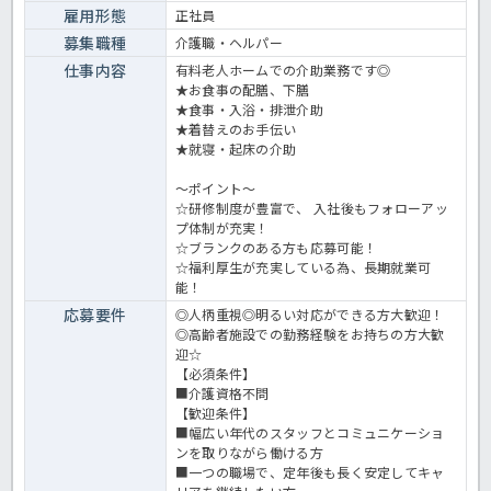
雇用形態
正社員
募集職種
介護職・ヘルパー
仕事内容
有料老人ホームでの介助業務です◎
★お食事の配膳、下膳
★食事・入浴・排泄介助
★着替えのお手伝い
★就寝・起床の介助
～ポイント～
☆研修制度が豊富で、 入社後もフォローアッ
プ体制が充実！
☆ブランクのある方も応募可能！
☆福利厚生が充実している為、長期就業可
能！
応募要件
◎人柄重視◎明るい対応ができる方大歓迎！
◎高齢者施設での勤務経験をお持ちの方大歓
迎☆
【必須条件】
■介護資格不問
【歓迎条件】
■幅広い年代のスタッフとコミュニケーショ
ンを取りながら働ける方
■一つの職場で、定年後も長く安定してキャ