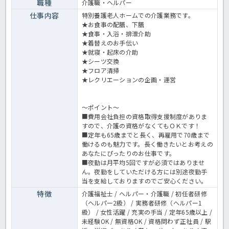
職種
介護職・ヘルパー
仕事内容
特別養護老人ホームでの介護業務です。
★お食事の配膳、下膳
★食事・入浴・排泄介助
★着替えのお手伝い
★就寝・起床の介助
★シーツ交換
★フロア清掃
★レクリエーションの企画・運営
～ポイント～
■費用会社負担の資格取得支援制度がありま
すので、介護の資格がなくてもＯＫです！
■定年も65歳までと長く、再雇用で70歳まで
働けるのも魅力です。長く働きたいとお考えの
あなたにぴったりのお仕事です。
■夜勤は月平均5回ですが必須ではありませ
ん。夜勤をしていただける方には別途夜勤手
当を支給しておりますのでご安心ください。
特徴
介護福祉士 / ヘルパー・介護職 / 初任者研修
（ヘルパー2級） / 実務者研修（ヘルパー1
級） / 女性活躍 / 充実の手当 / 定年65歳以上 /
未経験OK / 無資格OK / 資格問わず正社員 / 駅