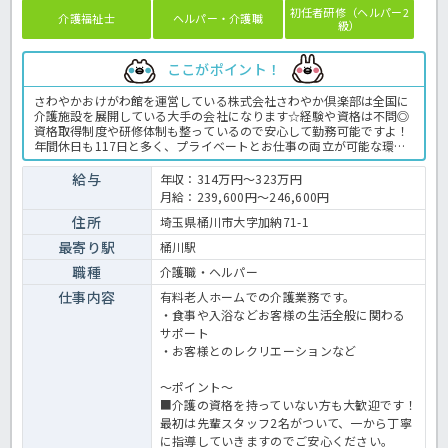
初任者研修（ヘルパー2
介護福祉士
ヘルパー・介護職
級）
ここがポイント！
さわやかおけがわ館を運営している株式会社さわやか倶楽部は全国に
介護施設を展開している大手の会社になります☆経験や資格は不問◎
資格取得制度や研修体制も整っているので安心して勤務可能ですよ！
年間休日も117日と多く、プライベートとお仕事の両立が可能な環境
になります☆定年が65歳で長く勤務することも可能で、65歳以降も条
件面は変わらずに働けるので安心の職場です〇求人が気になる方は是
給与
年収：314万円～323万円
非ほっ介護までお問い合わせください！有料老人ホームでの介護業務
月給：239,600円～246,600円
全般です。＜介護職 正職員 有料老人ホームの求人＞
住所
埼玉県桶川市大字加納71-1
最寄り駅
桶川駅
職種
介護職・ヘルパー
仕事内容
有料老人ホームでの介護業務です。
・食事や入浴などお客様の生活全般に関わる
サポート
・お客様とのレクリエーションなど
～ポイント～
■介護の資格を持っていない方も大歓迎です！
最初は先輩スタッフ2名がついて、一から丁寧
に指導していきますのでご安心ください。