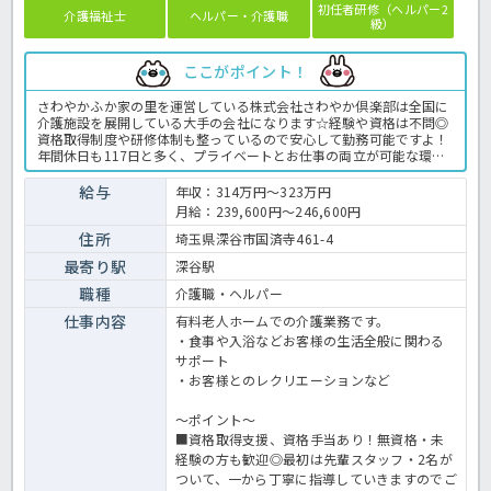
初任者研修（ヘルパー2
介護福祉士
ヘルパー・介護職
級）
ここがポイント！
さわやかふか家の里を運営している株式会社さわやか倶楽部は全国に
介護施設を展開している大手の会社になります☆経験や資格は不問◎
資格取得制度や研修体制も整っているので安心して勤務可能ですよ！
年間休日も117日と多く、プライベートとお仕事の両立が可能な環境
になります☆定年が65歳で長く勤務することも可能で、65歳以降も条
件面は変わらずに働けるので安心の職場です〇求人が気になる方は是
給与
年収：314万円～323万円
非ほっ介護までお問い合わせください！有料老人ホームでの介護業務
月給：239,600円～246,600円
全般です。＜介護職 正職員 有料老人ホームの求人＞
住所
埼玉県深谷市国済寺461-4
最寄り駅
深谷駅
職種
介護職・ヘルパー
仕事内容
有料老人ホームでの介護業務です。
・食事や入浴などお客様の生活全般に関わる
サポート
・お客様とのレクリエーションなど
～ポイント～
■資格取得支援、資格手当あり！無資格・未
経験の方も歓迎◎最初は先輩スタッフ・2名が
ついて、一から丁寧に指導していきますのでご