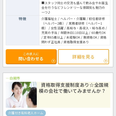
■スタッフ同士の交流も盛んで飲み会やお誕生
会を行うなどフレンドリーな雰囲気も魅力の
一つ♪
特徴
介護福祉士 / ヘルパー・介護職 / 初任者研修
（ヘルパー2級） / 実務者研修（ヘルパー1
級） / 女性活躍 / 高給与・高収入・給与高め /
充実の手当 / 年間休日110日以上 / 60歳代OK
/ 定年65歳以上 / 未経験OK / 無資格OK / 資格
問わず正社員 / 資格取得支援あり
この求人に
詳細を見る
問い合わせる
白岡市
資格取得支援制度あり☆全国規
模の会社で働いてみませんか？
介護付き有料老人ホーム