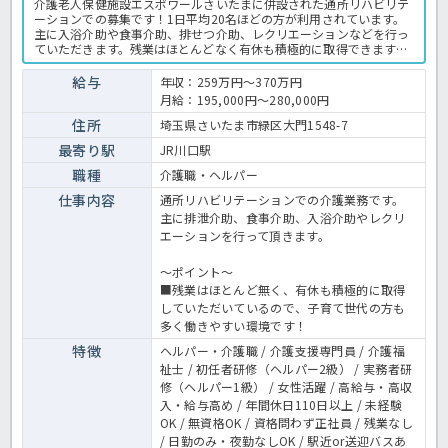
介護老人保健施設エスポワールさいたまに併設された通所リハビリテ
ーションでの募集です！1日平均20名ほどの方が利用されています。
主に入浴介助や食事介助、排せつ介助、レクリエーションなどを行っ
ていただきます。残業はほとんどなく有休も積極的に取得できますの
で、子育て世代の方も多数活躍中♬介護福祉士資格取得を目指す方へ
の支援制度もあり、必要な費用は法人が全額負担◎現在介護職員の
給与
年収：259万円～370万円
60％以上が介護福祉士と、知識、技術ともに高水準のケアを行ってお
月給：195,000円～280,000円
り学びの多い職場ですよ。子育て中の方にうれしい、保育費や学童保
育費への補助制度もございます。お子様がいらっしゃる方、無資格・
住所
埼玉県さいたま市緑区大門1548-7
未経験でもこれから介護のプロとして学んでいきたい方、夜勤のない
最寄り駅
JR川口駅
お仕事をお探しの方、ご応募お待ちしています♪デイケアでの介護業
務全般です。＜介護職 正職員 デイケアの求人＞
職種
介護職・ヘルパー
仕事内容
通所リハビリテーションでの介護業務です。
主に排泄介助、食事介助、入浴介助やレクリ
エーションを行って頂きます。
～ポイント～
■残業はほとんど無く、有休も積極的に取得
していただいているので、子育て世代の方も
多く働きやすい環境です！
特徴
ヘルパー・介護職 / 介護支援専門員 / 介護福
祉士 / 初任者研修（ヘルパー2級） / 実務者研
修（ヘルパー1級） / 女性活躍 / 高給与・高収
入・給与高め / 年間休日110日以上 / 未経験
OK / 無資格OK / 資格問わず正社員 / 残業なし
/ 日勤のみ・夜勤なしOK / 駅近or送迎バスあ