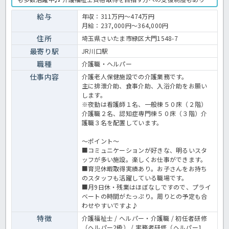
必要な費用は法人が全額負担！現在介護職員の60％以上が介護福祉士
と、知識、技術ともに高水準のケアを行っており学びの多い職場です
給与
年収：311万円～474万円
よ。 子育て中の方にうれしい、保育費や学童保育費への補助制度もご
月給：237,000円～364,000円
ざいます。お子様がいらっしゃる方、無資格・未経験でもこれから介
護のプロとして学んでいきたい方、ご応募お待ちしています♬ 老健で
住所
埼玉県さいたま市緑区大門1548-7
の介護業務全般です。＜介護職 正職員 老健の求人＞
最寄り駅
JR川口駅
職種
介護職・ヘルパー
仕事内容
介護老人保健施設での介護業務です。
主に排泄介助、食事介助、入浴介助をお願い
します。
※夜勤は看護師１名、一般棟５０床（２階）
介護職２名、認知症専門棟５０床（３階）介
護職３名を配置しています。
～ポイント～
■コミュニケーションが好きな、明るいスタ
ッフが多い施設。楽しくお仕事ができます。
■育児休暇取得実績あり。お子さんをお持ち
のスタッフも活躍している職場です。
■月9日休・残業はほぼなしですので、プライ
ベートの時間がたっぷり。周りとの予定も合
わせやすいですよ♪
特徴
介護福祉士 / ヘルパー・介護職 / 初任者研修
（ヘルパー2級） / 実務者研修（ヘルパー1