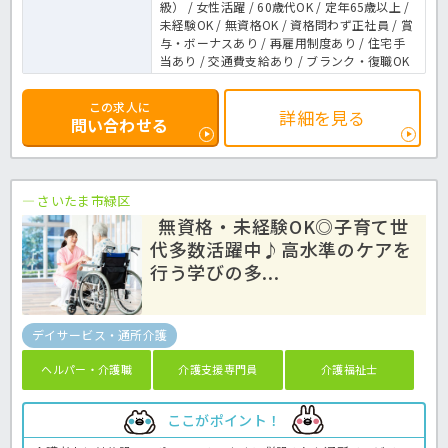
級） / 女性活躍 / 60歳代OK / 定年65歳以上 /
未経験OK / 無資格OK / 資格問わず正社員 / 賞
与・ボーナスあり / 再雇用制度あり / 住宅手
当あり / 交通費支給あり / ブランク・復職OK
この求人に
詳細を見る
問い合わせる
さいたま市緑区
無資格・未経験OK◎子育て世
代多数活躍中♪高水準のケアを
行う学びの多...
デイサービス・通所介護
ヘルパー・介護職
介護支援専門員
介護福祉士
ここがポイント！