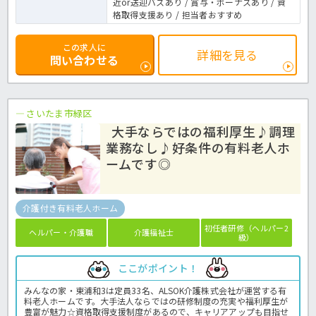
近or送迎バスあり / 賞与・ボーナスあり / 資
格取得支援あり / 担当者おすすめ
この求人に
詳細を見る
問い合わせる
さいたま市緑区
大手ならではの福利厚生♪調理
業務なし♪好条件の有料老人ホ
ームです◎
介護付き有料老人ホーム
初任者研修（ヘルパー2
ヘルパー・介護職
介護福祉士
級）
ここがポイント！
みんなの家・東浦和3は定員33名、ALSOK介護株式会社が運営する有
料老人ホームです。大手法人ならではの研修制度の充実や福利厚生が
豊富が魅力☆資格取得支援制度があるので、キャリアアップも目指せ