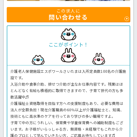
この求人に
問い合わせる
ここがポイント！
介護老人保健施設エスポワールさいたまは入所定員数100名の介護施
設です。
入浴介助や食事介助、排せつ介助が主なお仕事内容です。残業はほ
とんどなく有給も積極的に取得できますので、子育て世代の方も多
数活躍中♬
介護福祉士資格取得を目指す方への支援制度もあり、必要な費用は
法人が全額負担！現在介護職員の60％以上が介護福祉士と、知識、
技術ともに高水準のケアを行っており学びの多い職場ですよ。
子育て中の方にうれしい、保育費や学童保育費への補助制度もござ
います。お子様がいらっしゃる方、無資格・未経験でもこれから介
護のプロとして学んでいきたい方、ご応募お待ちしています♬