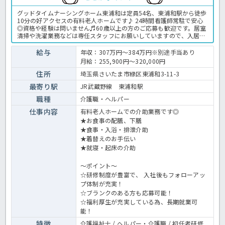
グッドタイムナーシングホーム東浦和は定員54名、東浦和駅から徒歩
10分の好アクセスの有料老人ホームです♪ 24時間看護師常駐で安心
◎資格や経験は問いません♬60歳以上の方のご応募も歓迎です。居室
清掃や洗濯業務などは専任スタッフにお願いしていますので、入居者
様への対応に集中することができますよ。高水準の夜勤手当が魅力の
有料老人ホームで入居者様に寄り添ったケアをして頂ける方からの応
給与
年収：307万円～384万円※別途手当あり
募お持ちしております！有料老人ホームでの介護業務全般です。 ＜介
月給：255,900円～320,000円
護職 正職員 有料老人ホームの求人＞
住所
埼玉県さいたま市緑区東浦和3-11-3
最寄り駅
JR武蔵野線 東浦和駅
職種
介護職・ヘルパー
仕事内容
有料老人ホームでの介助業務です◎
★お食事の配膳、下膳
★食事・入浴・排泄介助
★着替えのお手伝い
★就寝・起床の介助
～ポイント～
☆研修制度が豊富で、 入社後もフォローアッ
プ体制が充実！
☆ブランクのある方も応募可能！
☆福利厚生が充実している為、長期就業可
能！
特徴
介護福祉士 / ヘルパー・介護職 / 初任者研修