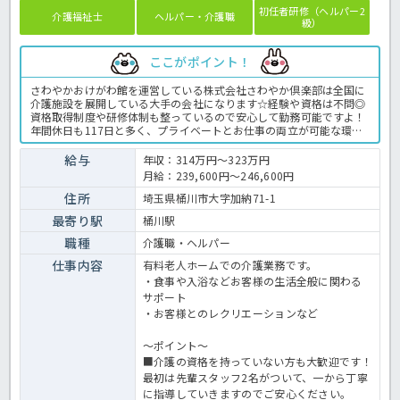
初任者研修（ヘルパー2
介護福祉士
ヘルパー・介護職
級）
ここがポイント！
さわやかおけがわ館を運営している株式会社さわやか倶楽部は全国に
介護施設を展開している大手の会社になります☆経験や資格は不問◎
資格取得制度や研修体制も整っているので安心して勤務可能ですよ！
年間休日も117日と多く、プライベートとお仕事の両立が可能な環境
になります☆定年が65歳で長く勤務することも可能で、65歳以降も条
件面は変わらずに働けるので安心の職場です〇求人が気になる方は是
給与
年収：314万円～323万円
非ほっ介護までお問い合わせください！有料老人ホームでの介護業務
月給：239,600円～246,600円
全般です。＜介護職 正職員 有料老人ホームの求人＞
住所
埼玉県桶川市大字加納71-1
最寄り駅
桶川駅
職種
介護職・ヘルパー
仕事内容
有料老人ホームでの介護業務です。
・食事や入浴などお客様の生活全般に関わる
サポート
・お客様とのレクリエーションなど
～ポイント～
■介護の資格を持っていない方も大歓迎です！
最初は先輩スタッフ2名がついて、一から丁寧
に指導していきますのでご安心ください。