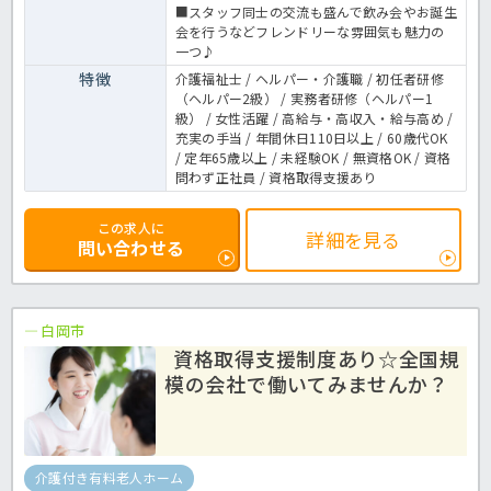
■スタッフ同士の交流も盛んで飲み会やお誕生
会を行うなどフレンドリーな雰囲気も魅力の
一つ♪
特徴
介護福祉士 / ヘルパー・介護職 / 初任者研修
（ヘルパー2級） / 実務者研修（ヘルパー1
級） / 女性活躍 / 高給与・高収入・給与高め /
充実の手当 / 年間休日110日以上 / 60歳代OK
/ 定年65歳以上 / 未経験OK / 無資格OK / 資格
問わず正社員 / 資格取得支援あり
この求人に
詳細を見る
問い合わせる
白岡市
資格取得支援制度あり☆全国規
模の会社で働いてみませんか？
介護付き有料老人ホーム