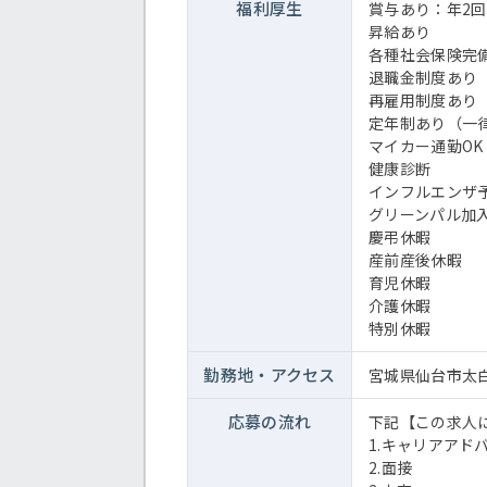
福利厚生
賞与あり：年2回
昇給あり
各種社会保険完
退職金制度あり
再雇用制度あり（
定年制あり（一律
マイカー通勤O
健康診断
インフルエンザ
グリーンパル加
慶弔休暇
産前産後休暇
育児休暇
介護休暇
特別休暇
勤務地・
アクセス
宮城県仙台市太白
応募の流れ
下記【この求人
1.キャリアアド
2.面接