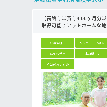
【高給与◎賞与4.00ヶ月分
取得可能♪アットホームな地
介護福祉士
ヘルパー・介護職
充実の手当
未経験OK
担当者おすすめ