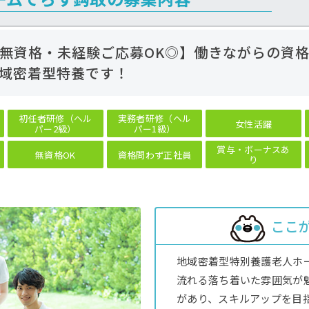
◎無資格・未経験ご応募OK◎】働きながらの資
域密着型特養です！
初任者研修（ヘル
実務者研修（ヘル
女性活躍
パー2級）
パー1級）
賞与・ボーナスあ
無資格OK
資格問わず正社員
り
ここ
地域密着型特別養護老人ホ
流れる落ち着いた雰囲気が
があり、スキルアップを目