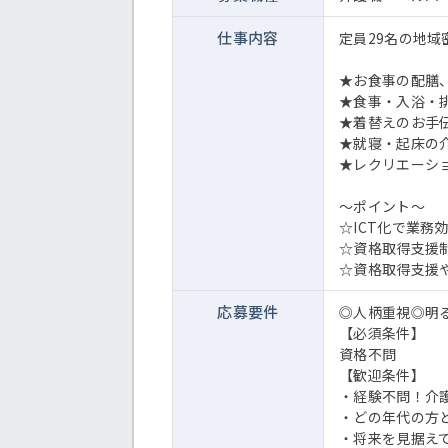
仕事内容
定員29名の地
★お食事の配膳
★食事・入浴・
★着替えのお手
★就寝・起床の
★レクリエーシ
～ポイント～
☆ICT化で業務
☆資格取得支援
☆資格取得支援
応募要件
◎人柄重視◎明
【必須条件】
資格不問
【歓迎条件】
・経験不問！介
・どの年代の方
・将来を見据え