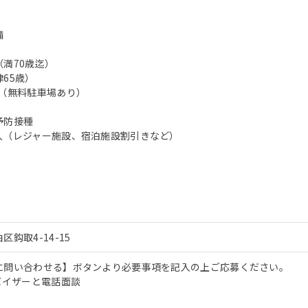
備
満70歳迄）
65歳）
K（無料駐車場あり）
予防接種
入（レジャー施設、宿泊施設割引きなど）
区鈎取4-14-15
に問い合わせる】ボタンより必要事項を記入の上ご応募ください。
バイザーと電話面談