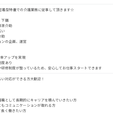
域密着型特養での介護業務に従事して頂きます☆
、下膳
排泄介助
伝い
介助
ョンの企画、運営
効率アップを実現
制度あり
や研修制度が整っているため、安心してお仕事スタートできます
るい対応ができる方大歓迎！
護職として長期的にキャリアを積んでいきたい方
ともコミュニケーションが取れる方
て長く働きたい方