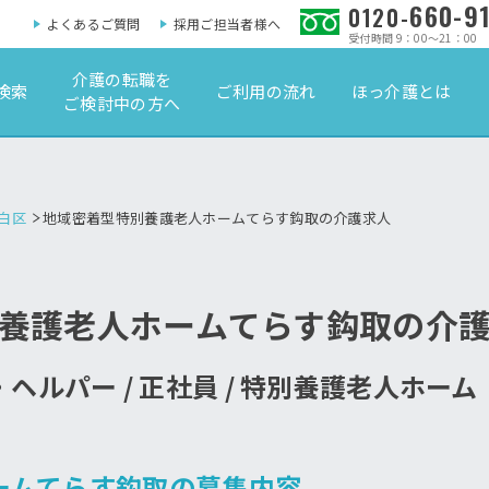
660-9
0120-
よくあるご質問
採用ご担当者様へ
受付時間 9：00～21：00
介護の転職を
検索
ご利用の流れ
ほっ介護とは
ご検討中の方へ
白区
地域密着型特別養護老人ホームてらす鈎取の介護求人
養護老人ホームてらす鈎取の介
ヘルパー / 正社員 / 特別養護老人ホー
ームてらす鈎取の募集内容