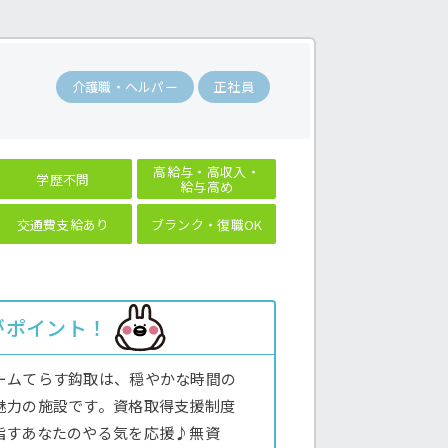
格
介護職・ヘルパー
正社員
高給与・高収入・
学歴不問
給与高め
交通費支給あり
ブランク・復職OK
がポイント！
ームてらす鈎取は、穏やかな時間の
魅力の施設です。資格取得支援制度
指すあなたのやる気を応援♪無資