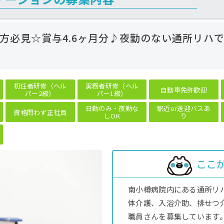
方必見☆賞与4.6ヶ月分♪夜勤のない通所リハ
初任者研修（ヘル
実務者研修（ヘル
自動車免許歓迎
パー2級）
パー1級）
日勤のみ・夜勤な
駅近or送迎バスあ
資格問わず正社員
しOK
り
ここ
南小樽病院内にある通所リ
体介護、入浴介助、排せつ
職員さんを募集しています