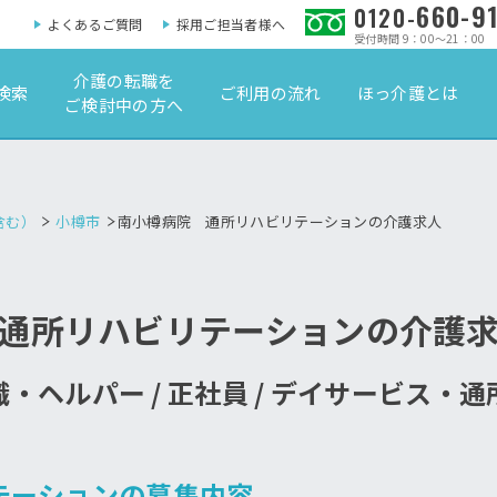
660-9
0120-
よくあるご質問
採用ご担当者様へ
受付時間 9：00～21：00
介護の転職を
検索
ご利用の流れ
ほっ介護とは
ご検討中の方へ
含む）
小樽市
南小樽病院 通所リハビリテーションの介護求人
通所リハビリテーションの介護
・ヘルパー / 正社員 / デイサービス・
テーションの募集内容