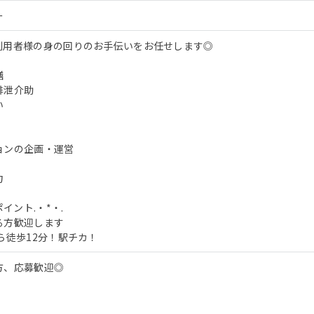
ー
利用者様の身の回りのお手伝いをお任せします◎
膳
排泄介助
い
ョンの企画・運営
力
ポイント.・*・.
る方歓迎します
ら徒歩12分！駅チカ！
方、応募歓迎◎