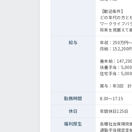
【歓迎条件】
どの年代の方と
ワークライフバ
将来を見据えて
給与
年収：250万円～
月給：152,200円
基本給：147,20
扶養手当：5,000
住宅手当：5,000
賞与：年3回 計
勤務時間
8:30～17:15
休日
年間休日125日
福利厚生
各種社会保険完
通勤手当規定支