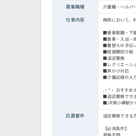
募集職種
介護職・ヘルパ
仕事内容
病院において、
■食事配膳・下
■食事・入浴・
■着替えの手伝
■就寝期初介助
■送迎業務
■レクリエーシ
■声かけ対応
■介護記録の入
.・*・.おすすめ
■送迎業務でき
■JR南小樽駅か
応募要件
送迎業務できる
【必須条件】
資格不問