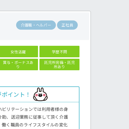
で
介護職・ヘルパー
正社員
女性活躍
学歴不問
賞与・ボーナスあ
託児所完備・託児
り
所あり
がポイント！
ハビリテーションでは利用者様の身
介助、送迎業務に従事して頂く介護
。働く職員のライフスタイルの変化