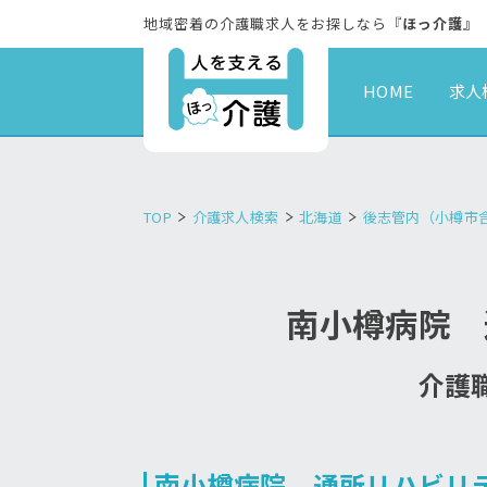
地域密着の介護職求人をお探しなら『
ほっ介護
』
HOME
求人
TOP
介護求人検索
北海道
後志管内（小樽市
南小樽病院 
介護職
南小樽病院 通所リハビリ