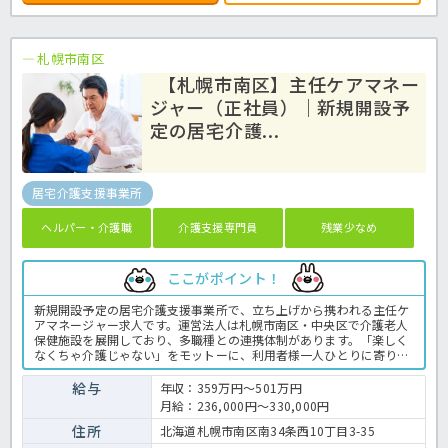
札幌市南区
【札幌市南区】主任ケアマネー
ジャー（正社員）｜新規開設予
定の居宅介護...
居宅介護支援事業所
ヘルパー・介護職
介護支援専門員
残業少なめ
ここがポイント！
新規開設予定の居宅介護支援事業所で、立ち上げから携われる主任ケ
アマネージャー求人です。運営法人は札幌市南区・中央区で介護老人
保健施設を展開しており、多職種との連携体制があります。「楽しく
なくちゃ介護じゃない」をモットーに、利用者様一人ひとりに寄り添
うサービスを提供しています。職場の雰囲気や仕事内容について詳し
く知りたい方は、見学やご相談からでも歓迎しています。お気軽にお
給与
年収：359万円～501万円
問い合わせください。新しい事業所づくりに興味がある方や、これま
月給：236,000円～330,000円
でのケアマネジメント経験を活かしてステップアップしたい方におす
すめです。介護支援専門員の業務全般です。〈介護支援専門員 正職
住所
北海道札幌市南区南34条西10丁目3-35
員 居宅支援事業所の求人〉