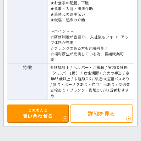
★お食事の配膳、下膳
★食事・入浴・排泄介助
★着替えのお手伝い
★就寝・起床の介助
～ポイント～
☆研修制度が豊富で、 入社後もフォローアッ
プ体制が充実！
☆ブランクのある方も応募可能！
☆福利厚生が充実している為、長期就業可
能！
特徴
介護福祉士 / ヘルパー・介護職 / 実務者研修
（ヘルパー1級） / 女性活躍 / 充実の手当 / 定
年65歳以上 / 未経験OK / 駅近or送迎バスあり
/ 賞与・ボーナスあり / 住宅手当あり / 交通費
支給あり / ブランク・復職OK / 担当者おすす
め
この求人に
詳細を見る
問い合わせる