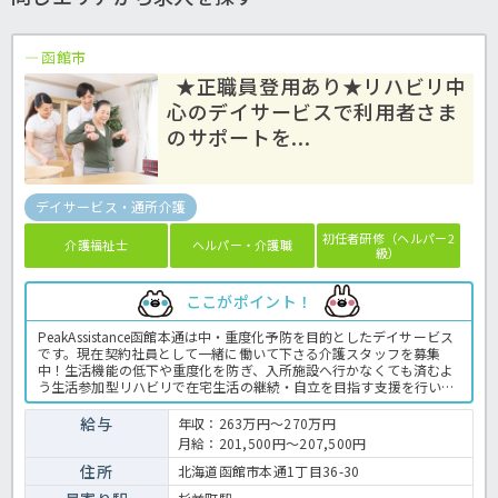
函館市
★正職員登用あり★リハビリ中
心のデイサービスで利用者さま
のサポートを...
デイサービス・通所介護
初任者研修（ヘルパー2
介護福祉士
ヘルパー・介護職
級）
ここがポイント！
PeakAssistance函館本通は中・重度化予防を目的としたデイサービス
です。現在契約社員として一緒に働いて下さる介護スタッフを募集
中！生活機能の低下や重度化を防ぎ、入所施設へ行かなくても済むよ
う生活参加型リハビリで在宅生活の継続・自立を目指す支援を行いま
す。主な業務としてリハビリを中心とした介助業務や利用者さまの送
迎をお願いします。デイサービスですので夜勤はありません！ご家庭
給与
年収：263万円～270万円
をお持ちの方や、体力に自信のない方も時間や体に無理なく働いてい
月給：201,500円～207,500円
ただけますよ。リハビリ中心のデイサービスですので、利用者様スタ
ッフともに目標に向かって明るく前向きに取り組んでいる職場です♪
住所
北海道函館市本通1丁目36-30
普通自動車免許(AT限定可)をお持ちの方であれば、年齢や学歴、経験