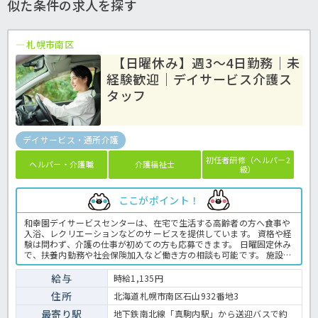
似た条件の求人を探す
札幌市南区
【日曜休み】週3～4日勤務｜未
経験歓迎｜デイサービス介護ス
タッフ
デイサービス・通所介護
初任者研修（ヘルパー2
ヘルパー・介護職
介護福祉士
級）
ここがポイント！
和幸園デイサービスセンターは、在宅で生活する高齢者の方へ食事や
入浴、レクリエーションなどのサービスを提供しています。 資格や経
験は問わず、介護の仕事が初めての方も応募できます。 日曜固定休み
で、扶養内勤務や社会保険加入など働き方の相談も可能です。 施設内
には職員用保育園があり、子育てと仕事を両立したい方にもおすすめ
です。 また、地下鉄真駒内駅から無料送迎バスを利用でき、マイカー
給与
時給1,135円
通勤にも対応しています。 ☆ご興味がありましたらほっ介護までお問
住所
北海道札幌市南区石山932番地3
合せ下さいね！デイサービスでの介護業務全般です。 ＜介護職 パー
ト デイサービスの求人＞
最寄り駅
地下鉄南北線「真駒内駅」から送迎バスで約