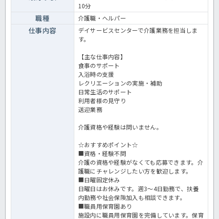
10分
職種
介護職・ヘルパー
仕事内容
デイサービスセンターで介護業務を担当しま
す。
【主な仕事内容】
食事のサポート
入浴時の支援
レクリエーションの実施・補助
日常生活のサポート
利用者様の見守り
送迎業務
介護資格や経験は問いません。
☆おすすめポイント☆
■資格・経験不問
介護の資格や経験がなくても応募できます。介
護職にチャレンジしたい方を歓迎します。
■日曜固定休み
日曜日はお休みです。週3～4日勤務で、扶養
内勤務や社会保険加入も相談できます。
■職員用保育園あり
施設内に職員用保育園を完備しています。保育