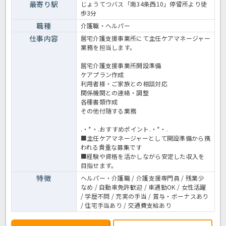
最寄り駅
じょうてつバス「南34条西10」停留所より徒
歩3分
職種
介護職・ヘルパー
仕事内容
居宅介護支援事業所にて主任ケアマネージャー
業務を担当します。
居宅介護支援事業所開設準備
ケアプラン作成
利用者様・ご家族との相談対応
関係機関との連絡・調整
各種書類作成
その他付随する業務
.・*・.おすすめポイント.・*・.
■主任ケアマネージャーとして開設準備から携
われる貴重な募集です
■経験や資格を活かしながら安定した収入を
目指せます。
特徴
ヘルパー・介護職 / 介護支援専門員 / 残業少
なめ / 自動車免許歓迎 / 車通勤OK / 女性活躍
/ 学歴不問 / 充実の手当 / 賞与・ボーナスあり
/ 住宅手当あり / 交通費支給あり