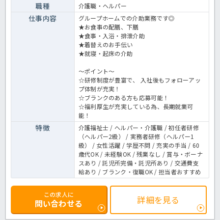
職種
介護職・ヘルパー
仕事内容
グループホームでの介助業務です◎
★お食事の配膳、下膳
★食事・入浴・排泄介助
★着替えのお手伝い
★就寝・起床の介助
～ポイント～
☆研修制度が豊富で、 入社後もフォローアッ
プ体制が充実！
☆ブランクのある方も応募可能！
☆福利厚生が充実している為、長期就業可
能！
特徴
介護福祉士 / ヘルパー・介護職 / 初任者研修
（ヘルパー2級） / 実務者研修（ヘルパー1
級） / 女性活躍 / 学歴不問 / 充実の手当 / 60
歳代OK / 未経験OK / 残業なし / 賞与・ボーナ
スあり / 託児所完備・託児所あり / 交通費支
給あり / ブランク・復職OK / 担当者おすすめ
この求人に
詳細を見る
問い合わせる