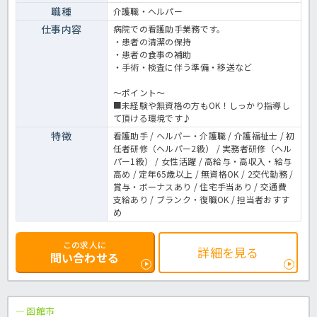
職種
介護職・ヘルパー
仕事内容
病院での看護助手業務です。
・患者の清潔の保持
・患者の食事の補助
・手術・検査に伴う準備・移送など
～ポイント～
■未経験や無資格の方もOK！しっかり指導し
て頂ける環境です♪
特徴
看護助手 / ヘルパー・介護職 / 介護福祉士 / 初
任者研修（ヘルパー2級） / 実務者研修（ヘル
パー1級） / 女性活躍 / 高給与・高収入・給与
高め / 定年65歳以上 / 無資格OK / 2交代勤務 /
賞与・ボーナスあり / 住宅手当あり / 交通費
支給あり / ブランク・復職OK / 担当者おすす
め
この求人に
詳細を見る
問い合わせる
函館市