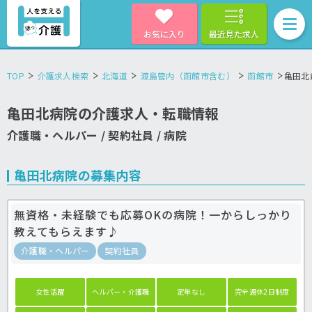
お気に入り
最近見た求人
TOP
介護求人検索
北海道
渡島管内（函館市含む）
函館市
亀田北
亀田北病院の介護求人・転職情報
介護職・ヘルパー / 契約社員 / 病院
亀田北病院の募集内容
無資格・未経験でも応募OKの病院！一からしっかり
教えてもらえます♪
介護職・ヘルパー
契約社員
女性活躍
ヘルパー・介護職
定年なし
完全週休2日制度