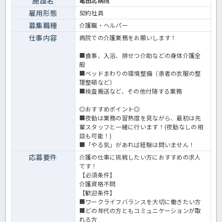
施設名
亀田北病院
雇用形態
契約社員
募集職種
介護職・ヘルパー
仕事内容
病院での介護業務をお願いします！
■食事、入浴、排せつ介助などの身体介護全
般
■ベッドまわりの環境整備（患者の衣服の整
理整頓など）
■検査搬送など、その他付随する業務
◎おすすめポイント◎
■夜勤は業務の習熟度を見ながら、最初は先
輩スタッフと一緒に行います！(夜勤なしの相
談も可能！)
■「やる気」があれば経験は問いません！
応募要件
介護の仕事に挑戦したい方におすすめの求人
です！
【必須条件】
介護資格不問
【歓迎条件】
■ワークライフバランスを大切に働きたい方
■どの年代の方ともコミュニケーションが取
れる方