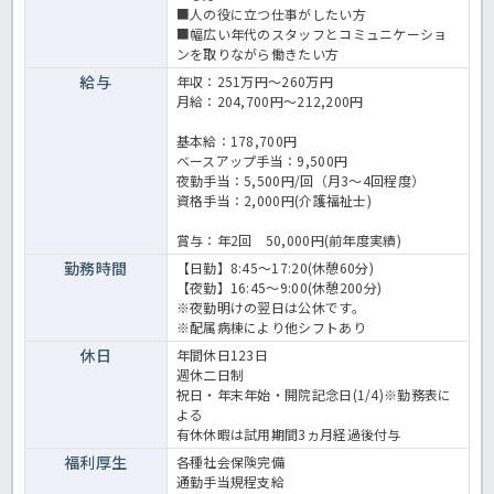
■人の役に立つ仕事がしたい方
■幅広い年代のスタッフとコミュニケーショ
ンを取りながら働きたい方
給与
年収：251万円～260万円
月給：204,700円～212,200円
基本給：178,700円
ベースアップ手当：9,500円
夜勤手当：5,500円/回（月3～4回程度）
資格手当：2,000円(介護福祉士)
賞与：年2回 50,000円(前年度実績)
勤務時間
【日勤】8:45～17:20(休憩60分)
【夜勤】16:45～9:00(休憩200分)
※夜勤明けの翌日は公休です。
※配属病棟により他シフトあり
休日
年間休日123日
週休二日制
祝日・年末年始・開院記念日(1/4)※勤務表に
よる
有休休暇は試用期間3ヵ月経過後付与
福利厚生
各種社会保険完備
通勤手当規程支給