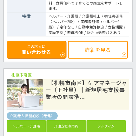
料・食費無料で子育てとの両立をサポートし
ます。
特徴
ヘルパー・介護職 / 介護福祉士 / 初任者研修
（ヘルパー2級） / 実務者研修（ヘルパー1
級） / 定年なし / 自動車免許歓迎 / 女性活躍 /
学歴不問 / 無資格OK / 駅近or送迎バスあり
この求人に
詳細を見る
問い合わせる
札幌市南区
【札幌市南区】ケアマネージャ
ー（正社員）｜新規居宅支援事
業所の開設準...
介護老人保健施設（老健）
ヘルパー・介護職
介護支援専門員
フルタイム