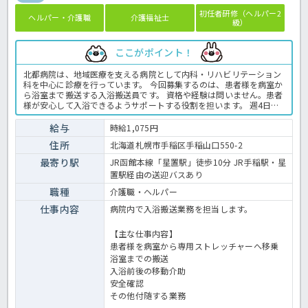
初任者研修（ヘルパー2
ヘルパー・介護職
介護福祉士
級）
ここがポイント！
北都病院は、地域医療を支える病院として内科・リハビリテーション
科を中心に診療を行っています。 今回募集するのは、患者様を病室か
ら浴室まで搬送する入浴搬送員です。 資格や経験は問いません。患者
様が安心して入浴できるようサポートする役割を担います。 週4日・9
時から16時までの勤務で、土日祝休みのため、家庭やプライベートと
の両立を目指したい方にもおすすめです。 病院での入浴業務全般で
給与
時給1,075円
す。 ＜介護職 パート 病院の入浴搬送員求人＞
住所
北海道札幌市手稲区手稲山口550-2
最寄り駅
JR函館本線「星置駅」徒歩10分 JR手稲駅・星
置駅経由の送迎バスあり
職種
介護職・ヘルパー
仕事内容
病院内で入浴搬送業務を担当します。
【主な仕事内容】
患者様を病室から専用ストレッチャーへ移乗
浴室までの搬送
入浴前後の移動介助
安全確認
その他付随する業務