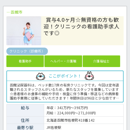
函館市
賞与4.0ヶ月☆無資格の方も歓
迎！クリニックの看護助手求人
です◎
クリニック（診療所）
看護助手
ヘルパー・介護職
介護福祉士
ここがポイント！
函館泌尿器科は、ベッド数17床の有床クリニックです。今回は定年退
職されるスタッフさんがいるため、新たなスタッフを募集しています
☆患者様のお食事の補助や手術・検査に伴う準備・移送などの病棟看
護助手業務に従事していただきます！年間休日は96日と少な目です
が、2交代勤務で残業もほとんどなく、有給休暇が初年度から15日も
付与されるなど、プライベートも大切に働けると評判です◎無資格の
給与
年収：341万円～398万円
方も正社員からのスタートが可能で、賞与も4.0ヶ月分と好待遇です
月給：224,000円～271,000円
♪市内でも珍しいクリニックの希少な求人ですので、まずはお気軽に
ほっ介護までお問い合わせください。クリニックでの介護業務全般で
住所
北海道函館市桔梗町418番142
す。 ＜介護職 正職員 クリニックの求人＞
最寄り駅
JR桔梗駅