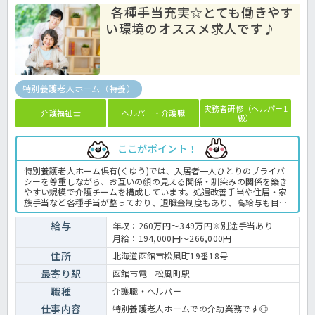
各種手当充実☆とても働きやす
い環境のオススメ求人です♪
特別養護老人ホーム（特養）
実務者研修（ヘルパー1
介護福祉士
ヘルパー・介護職
級）
ここがポイント！
特別養護老人ホーム倶有(くゆう)では、入居者一人ひとりのプライバ
シーを尊重しながら、お互いの顔の見える関係・馴染みの関係を築き
やすい規模で介護チームを構成しています。処遇改善手当や住居・家
族手当など各種手当が整っており、退職金制度もあり、高給与も目指
せるためとても働きやすい環境が整っています♪ご興味がありました
ら是非ほっ介護までお問合せ下さいね！特別養護老人ホームでの介護
給与
年収：260万円～349万円※別途手当あり
業務全般です。 ＜介護職 正職員 特別養護老人ホームの求人＞
月給：194,000円～266,000円
住所
北海道函館市松風町19番18号
最寄り駅
函館市電 松風町駅
職種
介護職・ヘルパー
仕事内容
特別養護老人ホームでの介助業務です◎