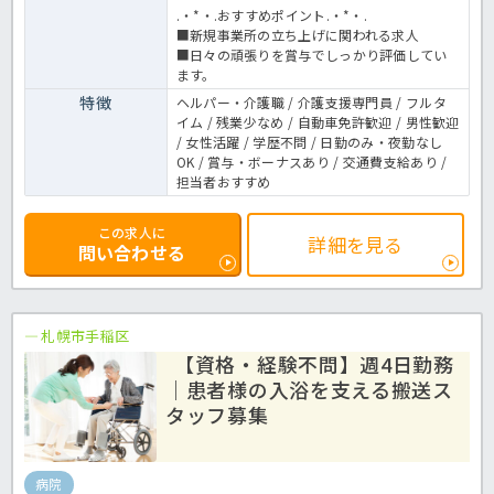
.・*・.おすすめポイント.・*・.
■新規事業所の立ち上げに関われる求人
■日々の頑張りを賞与でしっかり評価してい
ます。
特徴
ヘルパー・介護職 / 介護支援専門員 / フルタ
イム / 残業少なめ / 自動車免許歓迎 / 男性歓迎
/ 女性活躍 / 学歴不問 / 日勤のみ・夜勤なし
OK / 賞与・ボーナスあり / 交通費支給あり /
担当者おすすめ
この求人に
詳細を見る
問い合わせる
札幌市手稲区
【資格・経験不問】週4日勤務
｜患者様の入浴を支える搬送ス
タッフ募集
病院