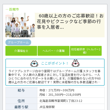
函館市
60歳以上の方のご応募歓迎！お
花見やピクニックなど季節の行
事を入居者...
グループホーム
初任者研修（ヘルパー2
介護福祉士
ヘルパー・介護職
級）
ここがポイント！
ライフプレステージ白ゆり富岡ではグループホーム介護スタッフを募
集中です。少人数の入居者さまに対して生活支援を行いながら、一人
ひとりに合わせたサポートをお願いします。介護経験のないの方や60
歳以上の方のご応募も歓迎です！実際に未経験の方も多数活躍されて
いますよ♪お花見やドライブ、ピクニックなど季節を満喫して、入居
者様と一緒に楽しみながら働きませんか？グループホームでの介護業
給与
年収：271万円～306万円
務全般です。 ＜介護職 正職員 グループホームの求人＞
月給：201,500円～218,000円
住所
北海道函館市富岡町1丁目23-12
最寄り駅
JR五稜郭駅