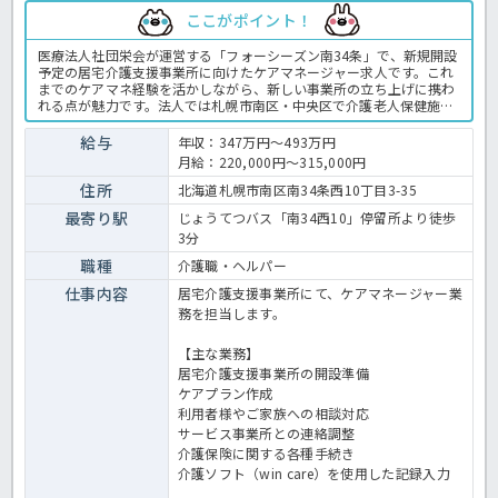
ここがポイント！
医療法人社団栄会が運営する「フォーシーズン南34条」で、新規開設
予定の居宅介護支援事業所に向けたケアマネージャー求人です。これ
までのケアマネ経験を活かしながら、新しい事業所の立ち上げに携わ
れる点が魅力です。法人では札幌市南区・中央区で介護老人保健施設
を運営しており、安定した運営基盤があります。土日休みで年間休日
109日のため、仕事と生活のバランスを大切にしたい方にもおすすめ
給与
年収：347万円～493万円
です。介護支援専門員の業務全般です。〈介護支援専門員 正職員
月給：220,000円～315,000円
介護老人保健施設の求人〉
住所
北海道札幌市南区南34条西10丁目3-35
最寄り駅
じょうてつバス「南34西10」停留所より徒歩
3分
職種
介護職・ヘルパー
仕事内容
居宅介護支援事業所にて、ケアマネージャー業
務を担当します。
【主な業務】
居宅介護支援事業所の開設準備
ケアプラン作成
利用者様やご家族への相談対応
サービス事業所との連絡調整
介護保険に関する各種手続き
介護ソフト（win care）を使用した記録入力