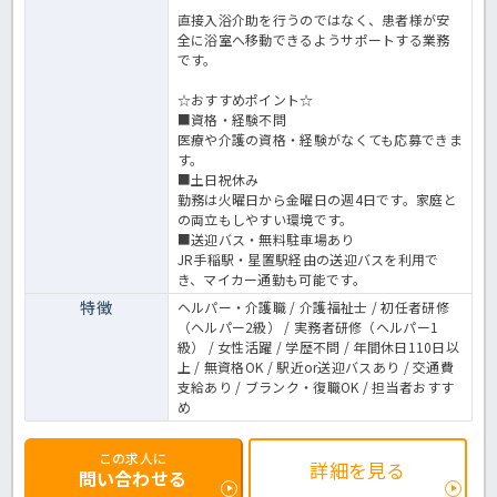
直接入浴介助を行うのではなく、患者様が安
全に浴室へ移動できるようサポートする業務
です。
☆おすすめポイント☆
■資格・経験不問
医療や介護の資格・経験がなくても応募できま
す。
■土日祝休み
勤務は火曜日から金曜日の週4日です。家庭と
の両立もしやすい環境です。
■送迎バス・無料駐車場あり
JR手稲駅・星置駅経由の送迎バスを利用で
き、マイカー通勤も可能です。
特徴
ヘルパー・介護職 / 介護福祉士 / 初任者研修
（ヘルパー2級） / 実務者研修（ヘルパー1
級） / 女性活躍 / 学歴不問 / 年間休日110日以
上 / 無資格OK / 駅近or送迎バスあり / 交通費
支給あり / ブランク・復職OK / 担当者おすす
め
この求人に
詳細を見る
問い合わせる