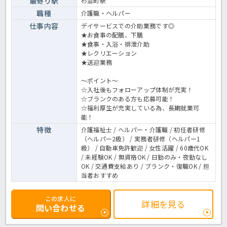
最寄り駅
杉並町駅
資格は一切問いません！たくさんのご応募お待ちしています。デイサ
ービスでの介護業務全般です。 ＜介護職 契約職員 デイサービスの
職種
介護職・ヘルパー
求人＞
仕事内容
デイサービスでの介助業務です◎
★お食事の配膳、下膳
★食事・入浴・排泄介助
★レクリエーション
★送迎業務
～ポイント～
☆入社後もフォローアップ体制が充実！
☆ブランクのある方も応募可能！
☆福利厚生が充実している為、長期就業可
能！
特徴
介護福祉士 / ヘルパー・介護職 / 初任者研修
（ヘルパー2級） / 実務者研修（ヘルパー1
級） / 自動車免許歓迎 / 女性活躍 / 60歳代OK
/ 未経験OK / 無資格OK / 日勤のみ・夜勤なし
OK / 交通費支給あり / ブランク・復職OK / 担
当者おすすめ
この求人に
詳細を見る
問い合わせる