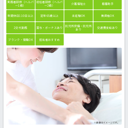
実務者研修（ヘルパ
初任者研修（ヘルパ
介護福祉士
看護助手
ー1級）
ー2級）
年間休日110日以上
定年65歳以上
未経験OK
無資格OK
託児所完備・託児所
2交代勤務
賞与・ボーナスあり
交通費支給あり
あり
ブランク・復職OK
担当者おすすめ
※画像はイメージです。