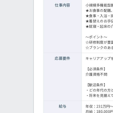
仕事内容
小規模多機能型
★お食事の配膳
★食事・入浴・
★着替えのお手
★就寝・起床の
～ポイント～
☆研修制度が豊
☆ブランクのあ
応募要件
キャリアアップ
【必須条件】
介護資格不問
【歓迎条件】
・どの年代の方
・将来を見据え
給与
年収：231万円
月給：180,000円