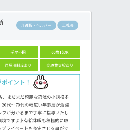
所
介護職・ヘルパー
正社員
学歴不問
60歳代OK
再雇用制度あり
交通費支給あり
がポイント！
9名、まだまだ綺麗な築浅の小規模多
20代〜70代の幅広い年齢層が活躍
ッフが分かるまで丁寧に指導いたし
環境ですよ♪有給休暇も積極的に取
もプライベートも充実させる事がで