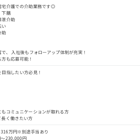
居宅介護での介助業務です◎
、下膳
排泄介助
伝い
介助
富で、 入社後もフォローアップ体制が充実！
る方も応募可能！
を目指したい方必見！
ともコミュニケーションが取れる方
て長く働きたい方
～316万円※別途手当あり
～230,000円