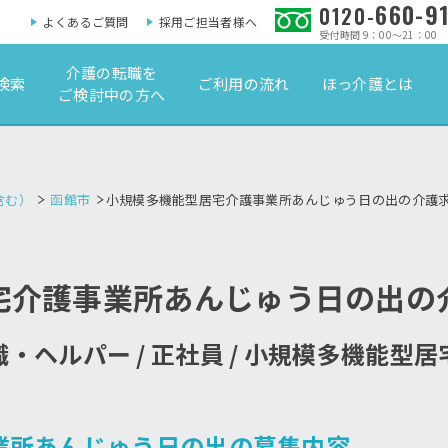
660-9
0120-
よくあるご質問
採用ご担当者様へ
受付時間 9：00～21：00
介護の転職を
検索
ご利用の流れ
ほっ介護とは
ご検討中の方へ
含む）
函館市
小規模多機能型居宅介護事業所あんじゅう日の出の介護
宅介護事業所あんじゅう日の出の
・ヘルパー / 正社員 / 小規模多機能型
業所あんじゅう日の出の募集内容