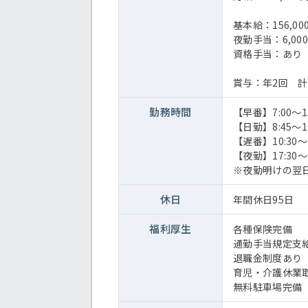
基本給：156,00
夜勤手当：6,00
資格手当：あり
賞与：年2回 計
勤務時間
【早番】7:00～15
【日勤】8:45～17
【遅番】10:30～1
【夜勤】17:30～9
※夜勤明けの翌
休日
年間休日95日
福利厚生
各種保険完備
通勤手当規定支
退職金制度あり
育児・介護休業
無料駐車場完備