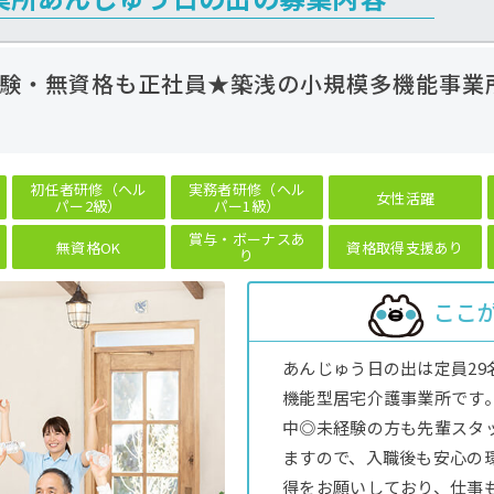
験・無資格も正社員★築浅の小規模多機能事業
初任者研修（ヘル
実務者研修（ヘル
女性活躍
パー2級）
パー1級）
賞与・ボーナスあ
無資格OK
資格取得支援あり
り
ここ
あんじゅう日の出は定員2
機能型居宅介護事業所です。
中◎未経験の方も先輩スタ
ますので、入職後も安心の
得をお願いしており、仕事