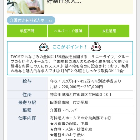
好条件求人...
介護付き有料老人ホーム
学歴不問
ヘルパー・介護職
女性活躍
ここがポイント！
TVCMでおなじみの全国に159施設を展開する「サニーライフ」グルー
プの有料老人ホームで、 全国規模の法人のため長く腰を据えて働ける
職場をお探しの方におススメ♪ 基本給も高めに設定されており、毎月
の給与も魅力的な求人です◎ 月9日と休暇もしっかり取得OK！1食
200円で利用可能な社内食もうれしいポイント♪ まずはお気軽にほっ
介護までお問い合わせくださいね。 有料老人ホームでの介護業務全般
給与
年収：319万円～492万円※別途手当あり
です。 ＜介護職 正職員 有料老人ホームの求人＞
月給：228,000円～297,000円
住所
神奈川県横浜市都筑区荏田南3-28-1
最寄り駅
田園都市線 市が尾駅
職種
介護職・ヘルパー
仕事内容
有料老人ホームでの介助業務です◎
★お食事の配膳、下膳
★食事・入浴・排泄介助
★着替えのお手伝い