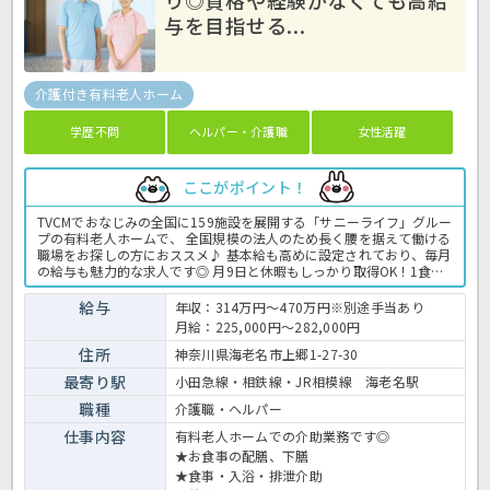
与を目指せる...
介護付き有料老人ホーム
学歴不問
ヘルパー・介護職
女性活躍
ここがポイント！
TVCMでおなじみの全国に159施設を展開する「サニーライフ」グルー
プの有料老人ホームで、 全国規模の法人のため長く腰を据えて働ける
職場をお探しの方におススメ♪ 基本給も高めに設定されており、毎月
の給与も魅力的な求人です◎ 月9日と休暇もしっかり取得OK！1食
200円で利用可能な社内食もうれしいポイント♪ まずはお気軽にほっ
介護までお問い合わせくださいね。 有料老人ホームでの介護業務全般
給与
年収：314万円～470万円※別途手当あり
です。 ＜介護職 正職員 有料老人ホームの求人＞
月給：225,000円～282,000円
住所
神奈川県海老名市上郷1-27-30
最寄り駅
小田急線・相鉄線・JR相模線 海老名駅
職種
介護職・ヘルパー
仕事内容
有料老人ホームでの介助業務です◎
★お食事の配膳、下膳
★食事・入浴・排泄介助