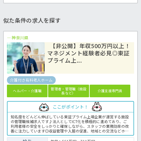
似た条件の求人を探す
神奈川県
【非公開】年収500万円以上！
マネジメント経験者必見◎東証
プライム上...
介護付き有料老人ホーム
管理者・管理職（施設
ヘルパー・介護職
介護支援専門員
長など）
ここがポイント！
知名度をどんどん伸ばしている東証プライム上場企業が運営する施設
の管理職候補求人です♪法人としてICT化を積極的に進めており、ご
利用者様の安全をしっかりと確保しながら、スタッフの業務効率の改
善に注力しています◎収益管理や入居の促進、地域との交流などホー
ムを健全に運営するために必要な業務をお任せします！マネジメント
経験や管理職経験がある方は優遇！管理職向けの研修も整っています