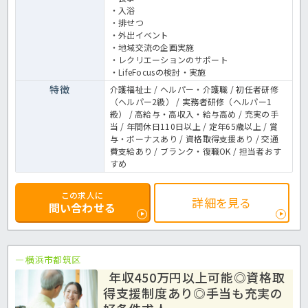
・入浴
・排せつ
・外出イベント
・地域交流の企画実施
・レクリエーションのサポート
・LifeFocusの検討・実施
特徴
介護福祉士 / ヘルパー・介護職 / 初任者研修
（ヘルパー2級） / 実務者研修（ヘルパー1
級） / 高給与・高収入・給与高め / 充実の手
当 / 年間休日110日以上 / 定年65歳以上 / 賞
与・ボーナスあり / 資格取得支援あり / 交通
費支給あり / ブランク・復職OK / 担当者おす
すめ
この求人に
詳細を見る
問い合わせる
横浜市都筑区
年収450万円以上可能◎資格取
得支援制度あり◎手当も充実の