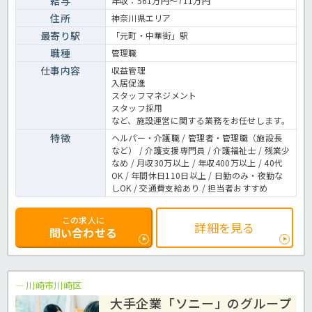
給与
年収：561万円～711万円
ので、ブランクがある方もお気軽にご相談ください★今後も新規ホー
住所
神奈川県エリア
ムを順次オープン予定ですので、様々なキャリアを目指せる環境で
す！成長意欲の高い方はぜひお問い合わせください！ ＜介護職 正職
最寄り駅
「元町・中華街」駅
員 有料老人ホームの求人＞
職種
管理職
仕事内容
収益管理
入居促進
スタッフマネジメント
スタッフ採用
など、施設運営に関する業務をお任せします。
特徴
ヘルパー・介護職 / 管理者・管理職（施設長
など） / 介護支援専門員 / 介護福祉士 / 残業少
なめ / 月収30万以上 / 年収400万以上 / 40代
OK / 年間休日110日以上 / 日勤のみ・夜勤な
しOK / 交通費支給あり / 担当者おすすめ
この求人に
詳細を見る
問い合わせる
川崎市川崎区
大手企業「ソニー」のグループ