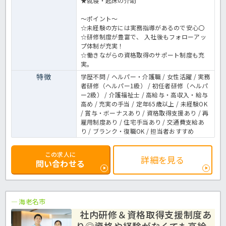
★就寝・起床の介助
～ポイント～
☆未経験の方には実務指導があるので安心〇
☆研修制度が豊富で、 入社後もフォローアッ
プ体制が充実！
☆働きながらの資格取得のサポート制度も充
実。
特徴
学歴不問 / ヘルパー・介護職 / 女性活躍 / 実務
者研修（ヘルパー1級） / 初任者研修（ヘルパ
ー2級） / 介護福祉士 / 高給与・高収入・給与
高め / 充実の手当 / 定年65歳以上 / 未経験OK
/ 賞与・ボーナスあり / 資格取得支援あり / 再
雇用制度あり / 住宅手当あり / 交通費支給あ
り / ブランク・復職OK / 担当者おすすめ
この求人に
詳細を見る
問い合わせる
海老名市
社内研修＆資格取得支援制度あ
り◎資格や経験がなくても高給