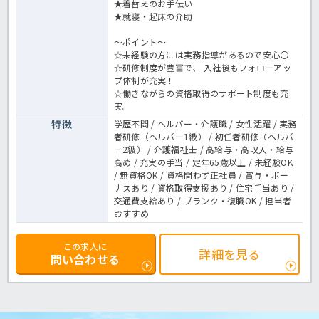
★着替えのお手伝い
★就寝・起床の介助
～ポイント～
☆未経験の方には実務指導があるので安心〇
☆研修制度が豊富で、 入社後もフォローアッ
プ体制が充実！
☆働きながらの資格取得のサポート制度も充
実。
特徴
学歴不問 / ヘルパー・介護職 / 女性活躍 / 実務
者研修（ヘルパー1級） / 初任者研修（ヘルパ
ー2級） / 介護福祉士 / 高給与・高収入・給与
高め / 充実の手当 / 定年65歳以上 / 未経験OK
/ 無資格OK / 資格問わず正社員 / 賞与・ボー
ナスあり / 資格取得支援あり / 住宅手当あり /
交通費支給あり / ブランク・復職OK / 担当者
おすすめ
この求人に
詳細を見る
問い合わせる