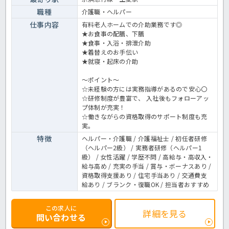
職種
介護職・ヘルパー
仕事内容
有料老人ホームでの介助業務です◎
★お食事の配膳、下膳
★食事・入浴・排泄介助
★着替えのお手伝い
★就寝・起床の介助
～ポイント～
☆未経験の方には実務指導があるので安心〇
☆研修制度が豊富で、 入社後もフォローアッ
プ体制が充実！
☆働きながらの資格取得のサポート制度も充
実。
特徴
ヘルパー・介護職 / 介護福祉士 / 初任者研修
（ヘルパー2級） / 実務者研修（ヘルパー1
級） / 女性活躍 / 学歴不問 / 高給与・高収入・
給与高め / 充実の手当 / 賞与・ボーナスあり /
資格取得支援あり / 住宅手当あり / 交通費支
給あり / ブランク・復職OK / 担当者おすすめ
この求人に
詳細を見る
問い合わせる