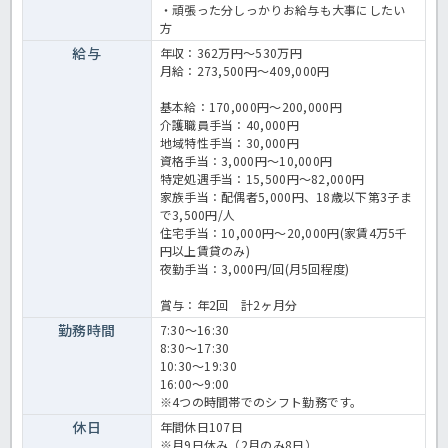
・頑張った分しっかりお給与も大事にしたい
方
給与
年収：362万円～530万円
月給：273,500円～409,000円
基本給：170,000円～200,000円
介護職員手当：40,000円
地域特性手当：30,000円
資格手当：3,000円～10,000円
特定処遇手当：15,500円～82,000円
家族手当：配偶者5,000円、18歳以下第3子ま
で3,500円/人
住宅手当：10,000円～20,000円(家賃4万5千
円以上賃貸のみ)
夜勤手当：3,000円/回(月5回程度)
賞与：年2回 計2ヶ月分
勤務時間
7:30～16:30
8:30～17:30
10:30～19:30
16:00～9:00
※4つの時間帯でのシフト勤務です。
休日
年間休日107日
※月9日休み（2月のみ8日）