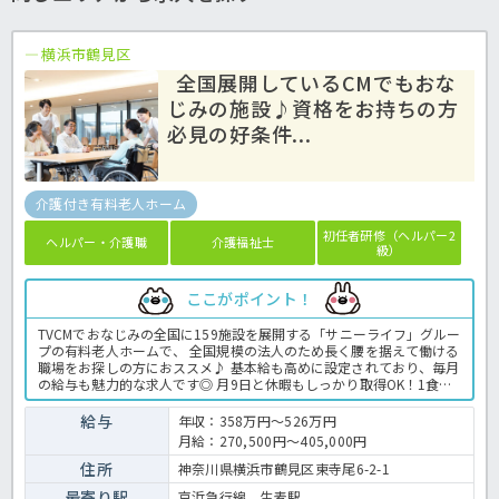
横浜市鶴見区
全国展開しているCMでもおな
じみの施設♪資格をお持ちの方
必見の好条件...
介護付き有料老人ホーム
初任者研修（ヘルパー2
ヘルパー・介護職
介護福祉士
級）
ここがポイント！
TVCMでおなじみの全国に159施設を展開する「サニーライフ」グルー
プの有料老人ホームで、 全国規模の法人のため長く腰を据えて働ける
職場をお探しの方におススメ♪ 基本給も高めに設定されており、毎月
の給与も魅力的な求人です◎ 月9日と休暇もしっかり取得OK！1食
200円で利用可能な社内食もうれしいポイント♪ まずはお気軽にほっ
介護までお問い合わせくださいね。 有料老人ホームでの介護業務全般
給与
年収：358万円～526万円
です。 ＜介護職 正職員 有料老人ホームの求人＞
月給：270,500円～405,000円
住所
神奈川県横浜市鶴見区東寺尾6-2-1
最寄り駅
京浜急行線 生麦駅