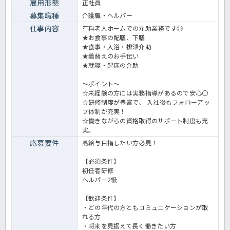
雇用形態
正社員
募集職種
介護職・ヘルパー
仕事内容
有料老人ホームでの介助業務です◎
★お食事の配膳、下膳
★食事・入浴・排泄介助
★着替えのお手伝い
★就寝・起床の介助
～ポイント～
☆未経験の方には実務指導があるので安心〇
☆研修制度が豊富で、 入社後もフォローアッ
プ体制が充実！
☆働きながらの資格取得のサポート制度も充
実。
応募要件
高給与目指したい方必見！
【必須条件】
初任者研修
ヘルパー2級
【歓迎条件】
・どの年代の方ともコミュニケーションが取
れる方
・将来を見据えて長く働きたい方