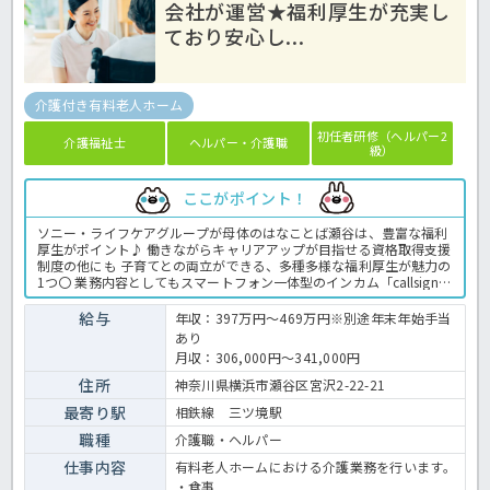
会社が運営★福利厚生が充実し
ており安心し...
介護付き有料老人ホーム
初任者研修（ヘルパー2
介護福祉士
ヘルパー・介護職
級）
ここがポイント！
ソニー・ライフケアグループが母体のはなことば瀬谷は、豊富な福利
厚生がポイント♪ 働きながらキャリアアップが目指せる資格取得支援
制度の他にも 子育てとの両立ができる、多種多様な福利厚生が魅力の
1つ〇 業務内容としてもスマートフォン一体型のインカム「callsign」
を導入。 見守りセンサーの情報と共に、介護記録システム「ケアカル
テ」に情報を連携させる事により、 業務の効率化が図れています！
給与
年収：397万円～469万円※別途年末年始手当
少しでも気になった方は、「ほっ介護」までお気軽にお問い合わせく
あり
ださい。 有料老人ホームでの介護業務全般です。 ＜介護職 正職
月収：306,000円～341,000円
員 有老の求人＞
住所
神奈川県横浜市瀬谷区宮沢2-22-21
最寄り駅
相鉄線 三ツ境駅
職種
介護職・ヘルパー
仕事内容
有料老人ホームにおける介護業務を行います。
・食事