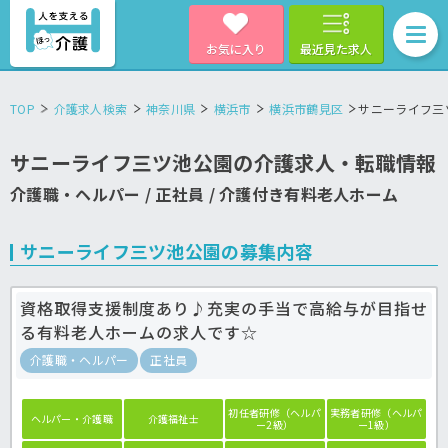
お気に入り
最近見た求人
TOP
介護求人検索
神奈川県
横浜市
横浜市鶴見区
サニーライフ三
サニーライフ三ツ池公園の介護求人・転職情報
介護職・ヘルパー / 正社員 / 介護付き有料老人ホーム
サニーライフ三ツ池公園の募集内容
資格取得支援制度あり♪充実の手当で高給与が目指せ
る有料老人ホームの求人です☆
介護職・ヘルパー
正社員
初任者研修（ヘルパ
実務者研修（ヘルパ
ヘルパー・介護職
介護福祉士
ー2級）
ー1級）