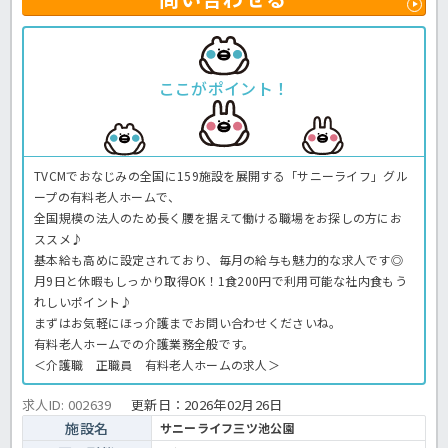
ここがポイント！
TVCMでおなじみの全国に159施設を展開する「サニーライフ」グル
ープの有料老人ホームで、
全国規模の法人のため長く腰を据えて働ける職場をお探しの方にお
ススメ♪
基本給も高めに設定されており、毎月の給与も魅力的な求人です◎
月9日と休暇もしっかり取得OK！1食200円で利用可能な社内食もう
れしいポイント♪
まずはお気軽にほっ介護までお問い合わせくださいね。
有料老人ホームでの介護業務全般です。
＜介護職 正職員 有料老人ホームの求人＞
求人ID: 002639
更新日：
2026年02月26日
施設名
サニーライフ三ツ池公園