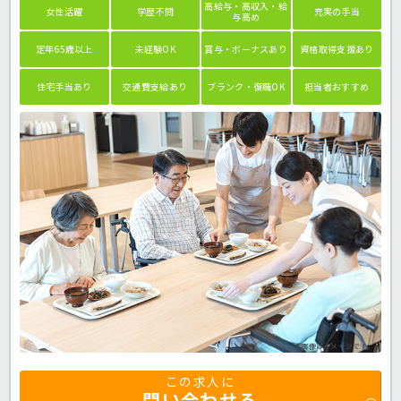
高給与・高収入・給
女性活躍
学歴不問
充実の手当
与高め
定年65歳以上
未経験OK
賞与・ボーナスあり
資格取得支援あり
住宅手当あり
交通費支給あり
ブランク・復職OK
担当者おすすめ
※画像はイメージです。
この求人に
問い合わせる