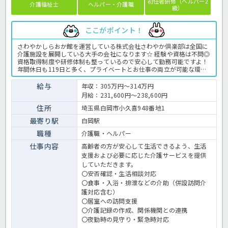
初任者研修（ヘルパー2
介護福祉士
ヘルパー・介護職
級）
ここがポイント！
さわやかしらおか館を運営している株式会社さわやか倶楽部は全国に
介護施設を展開している大手の会社になります☆ 経験や資格は不問◎
資格取得制度や研修体制も整っているので安心して勤務可能ですよ！
年間休日も119日と多く、プライベートとお仕事の両立が可能な環境
になります☆ 定年が65歳で長く勤務することも可能で、65歳以降も
条件面は変わらずに働けるので安心の職場です〇 求人が気になる方は
給与
年収：305万円～314万円
是非ほっ介護までお問い合わせください！ 有料老人ホームでの介護業
月給：231,600円～238,600円
務全般です。 ＜介護職 正職員 有料老人ホームの求人＞
住所
埼玉県白岡市小久喜948番地1
最寄り駅
白岡駅
職種
介護職・ヘルパー
仕事内容
高齢者の方が安心して生活できるよう、生活
支援および必要に応じた介護サービスを提供
していただきます。
〇安否確認・生活相談対応
〇食事・入浴・排泄などの介助（併設訪問介
護対応含む）
〇居室への訪問支援
〇介護記録の作成、関係機関との連携
〇夜勤時の見守り・緊急時対応