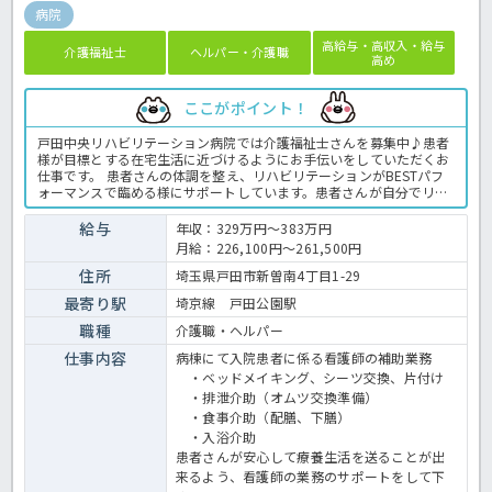
病院
高給与・高収入・給与
介護福祉士
ヘルパー・介護職
高め
ここがポイント！
戸田中央リハビリテーション病院では介護福祉士さんを募集中♪患者
様が目標とする在宅生活に近づけるようにお手伝いをしていただくお
仕事です。 患者さんの体調を整え、リハビリテーションがBESTパフ
ォーマンスで臨める様にサポートしています。患者さんが自分でリハ
ビリテーションで獲得したADL（着替え、トイレ動作、歯磨き等）を
日々の入院生活で実施して定着するように支援しています。 患者さん
給与
年収：329万円～383万円
ご家族の望む退院後の生活に近づけられるよう、想いに寄り添い、課
月給：226,100円～261,500円
題に対して患者さんご家族と多職種チームで共に考えております。安
心安全を極めた看護・介護を提供しています。 病院での介護業務全般
住所
埼玉県戸田市新曽南4丁目1-29
です。＜介護職 正職員 病院の求人＞
最寄り駅
埼京線 戸田公園駅
職種
介護職・ヘルパー
仕事内容
病棟にて入院患者に係る看護師の補助業務
・ベッドメイキング、シーツ交換、片付け
・排泄介助（オムツ交換準備）
・食事介助（配膳、下膳）
・入浴介助
患者さんが安心して療養生活を送ることが出
来るよう、看護師の業務のサポートをして下