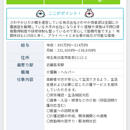
級）
ここがポイント！
さわやかひだか館を運営している株式会社さわやか倶楽部は全国に介
護施設を展開している大手の会社になります☆ 経験や資格は不問◎資
格取得制度や研修体制も整っているので安心して勤務可能ですよ！ 年
間休日も119日と多く、プライベートとお仕事の両立が可能な環境に
なります☆ 定年が65歳で長く勤務することも可能で、65歳以降も条
件面は変わらずに働けるので安心の職場です〇 求人が気になる方は是
給与
年収：305万円～314万円
非ほっ介護までお問い合わせください！ 有料老人ホームでの介護業務
月給：231,600円～238,600円
全般です。 ＜介護職 正職員 有料老人ホームの求人＞
住所
埼玉県日高市高萩1112-2
最寄り駅
武蔵高萩駅
職種
介護職・ヘルパー
仕事内容
高齢者の方が安心して生活できるよう、生活
支援および必要に応じた介護サービスを提供
していただきます。
〇安否確認・生活相談対応
〇食事・入浴・排泄などの介助（併設訪問介
護対応含む）
〇居室への訪問支援
〇介護記録の作成、関係機関との連携
〇夜勤時の見守り・緊急時対応