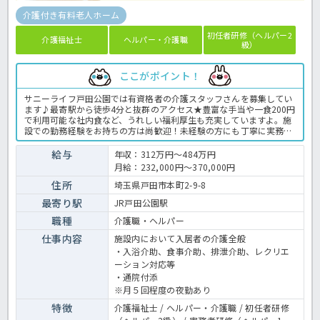
介護付き有料老人ホーム
初任者研修（ヘルパー2
介護福祉士
ヘルパー・介護職
級）
ここがポイント！
サニーライフ戸田公園では有資格者の介護スタッフさんを募集してい
ます♪最寄駅から徒歩4分と抜群のアクセス★豊富な手当や一食200円
で利用可能な社内食など、うれしい福利厚生も充実していますよ。施
設での勤務経験をお持ちの方は尚歓迎！未経験の方にも丁寧に実務指
導いたしますので安心してご応募くださいね。ご興味のある方はお気
軽にほっ介護までお問合せ下さい♪有料老人ホームでの介護業務全般
給与
年収：312万円～484万円
です。＜介護職 正職員 有料老人ホームの求人＞
月給：232,000円～370,000円
住所
埼玉県戸田市本町2-9-8
最寄り駅
JR戸田公園駅
職種
介護職・ヘルパー
仕事内容
施設内において入居者の介護全般
・入浴介助、食事介助、排泄介助、レクリエ
ーション対応等
・通院付添
※月５回程度の夜勤あり
特徴
介護福祉士 / ヘルパー・介護職 / 初任者研修