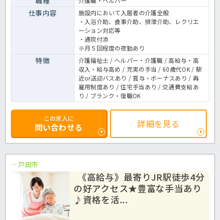
職種
介護職・ヘルパー
仕事内容
施設内において入居者の介護全般
・入浴介助、食事介助、排泄介助、レクリエ
ーション対応等
・通院付添
※月５回程度の夜勤あり
特徴
介護福祉士 / ヘルパー・介護職 / 高給与・高
収入・給与高め / 充実の手当 / 60歳代OK / 駅
近or送迎バスあり / 賞与・ボーナスあり / 再
雇用制度あり / 住宅手当あり / 交通費支給あ
り / ブランク・復職OK
この求人に
詳細を見る
問い合わせる
戸田市
《高給与》最寄りJR駅徒歩4分
の好アクセス★豊富な手当あり
♪資格を活...