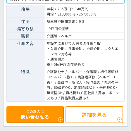
が充実しているのも嬉しいですね。資格支援制度や実務指導もしっか
り行いますのでこれから介護のお仕事を始める方にもピッタリの求人
給与
年収：295万円～340万円
ですよ♪ご興味のある方はお気軽にほっ介護までお問合せ下さい♪有
月給：219,000円～257,000円
料老人ホームでの介護業務全般です。 ＜介護職 正職員 有料老人ホ
ームの求人＞
住所
埼玉県戸田市本町2-9-8
最寄り駅
JR戸田公園駅
職種
介護職・ヘルパー
仕事内容
施設内において入居者の介護全般
・入浴介助、食事介助、排泄介助、レクリエ
ーション対応等
・通院付添
※月5回程度の夜勤あり
特徴
介護福祉士 / ヘルパー・介護職 / 初任者研修
（ヘルパー2級） / 実務者研修（ヘルパー1
級） / 高給与・高収入・給与高め / 充実の手
当 / 60歳代OK / 定年65歳以上 / 未経験OK /
無資格OK / 資格問わず正社員 / 賞与・ボーナ
スあり / 資格取得支援あり
この求人に
詳細を見る
問い合わせる