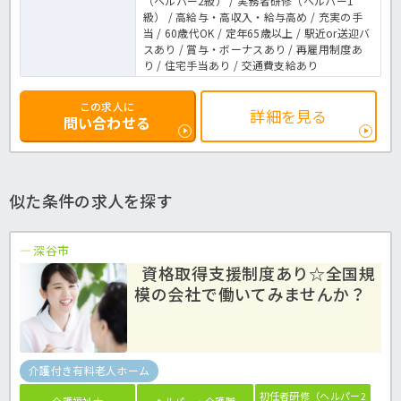
（ヘルパー2級） / 実務者研修（ヘルパー1
級） / 高給与・高収入・給与高め / 充実の手
当 / 60歳代OK / 定年65歳以上 / 駅近or送迎バ
スあり / 賞与・ボーナスあり / 再雇用制度あ
り / 住宅手当あり / 交通費支給あり
この求人に
詳細を見る
問い合わせる
似た条件の求人を探す
深谷市
資格取得支援制度あり☆全国規
模の会社で働いてみませんか？
介護付き有料老人ホーム
初任者研修（ヘルパー2