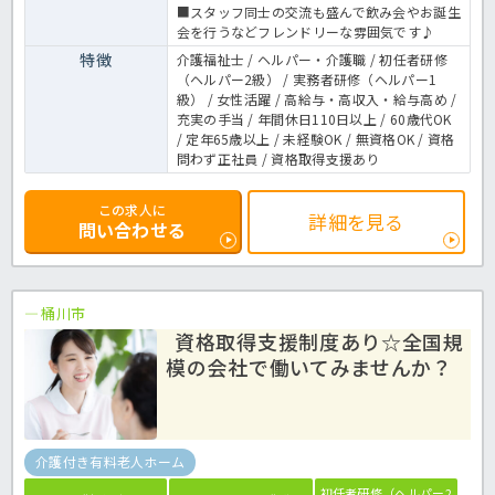
■スタッフ同士の交流も盛んで飲み会やお誕生
会を行うなどフレンドリーな雰囲気です♪
特徴
介護福祉士 / ヘルパー・介護職 / 初任者研修
（ヘルパー2級） / 実務者研修（ヘルパー1
級） / 女性活躍 / 高給与・高収入・給与高め /
充実の手当 / 年間休日110日以上 / 60歳代OK
/ 定年65歳以上 / 未経験OK / 無資格OK / 資格
問わず正社員 / 資格取得支援あり
この求人に
詳細を見る
問い合わせる
桶川市
資格取得支援制度あり☆全国規
模の会社で働いてみませんか？
介護付き有料老人ホーム
初任者研修（ヘルパー2