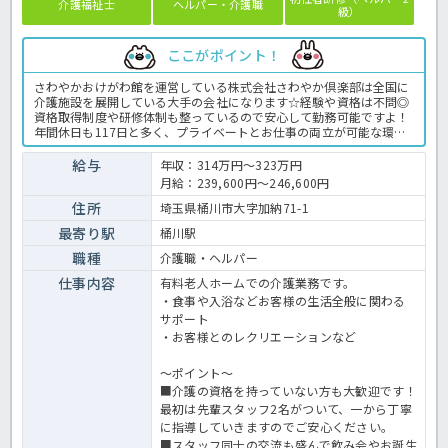
介護福祉士
ヘルパー・介護職
級）
ここがポイント！
さわやかおけがわ館を運営している株式会社さわやか倶楽部は全国に
介護施設を展開している大手の会社になります☆経験や資格は不問◎
資格取得制度や研修体制も整っているので安心して勤務可能ですよ！
年間休日も117日と多く、プライベートとお仕事の両立が可能な環境
になります☆定年が65歳で長く勤務することも可能で、65歳以降も条
件面は変わらずに働けるので安心の職場です〇求人が気になる方は是
給与
年収：314万円～323万円
非ほっ介護までお問い合わせください！有料老人ホームでの介護業務
月給：239,600円～246,600円
全般です。＜介護職 正職員 有料老人ホームの求人＞
住所
埼玉県桶川市大字加納71-1
最寄り駅
桶川駅
職種
介護職・ヘルパー
仕事内容
有料老人ホームでの介護業務です。
・食事や入浴などお客様の生活全般に関わる
サポート
・お客様とのレクリエーションなど
～ポイント～
■介護の資格を持っていない方も大歓迎です！
最初は先輩スタッフ2名がついて、一から丁寧
に指導していきますのでご安心ください。
■スタッフ同士の交流も盛んで飲み会やお誕生