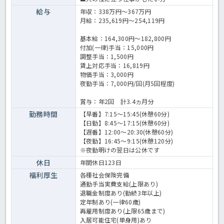
給与
年収：338万円～367万円
月給：235,619円～254,119円
基本給：164,300円～182,800円
付加(一律)手当：15,000円
調整手当：1,500円
賃上対応手当：16,819円
物価手当：3,000円
夜勤手当：7,000円/回(月5回程度)
賞与：年2回 計3.4ヵ月分
勤務時間
【早番】7:15～15:45(休憩60分)
【日勤】8:45～17:15(休憩60分)
【遅番】12:00～20:30(休憩60分)
【夜勤】16:45～9:15(休憩120分)
※夜勤明けの翌日は公休です
休日
年間休日123日
福利厚生
各種社会保険完備
通勤手当実費支給(上限あり)
退職金制度あり(勤続3年以上)
定年制あり(一律60歳)
再雇用制度あり(上限65歳まで)
入居可能住宅(単身用)あり