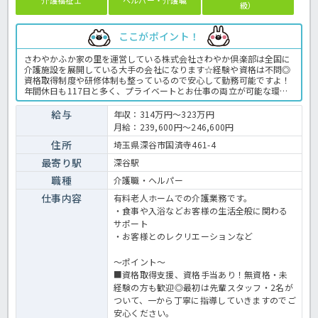
介護福祉士
ヘルパー・介護職
級）
ここがポイント！
さわやかふか家の里を運営している株式会社さわやか倶楽部は全国に
介護施設を展開している大手の会社になります☆経験や資格は不問◎
資格取得制度や研修体制も整っているので安心して勤務可能ですよ！
年間休日も117日と多く、プライベートとお仕事の両立が可能な環境
になります☆定年が65歳で長く勤務することも可能で、65歳以降も条
件面は変わらずに働けるので安心の職場です〇求人が気になる方は是
給与
年収：314万円～323万円
非ほっ介護までお問い合わせください！有料老人ホームでの介護業務
月給：239,600円～246,600円
全般です。＜介護職 正職員 有料老人ホームの求人＞
住所
埼玉県深谷市国済寺461-4
最寄り駅
深谷駅
職種
介護職・ヘルパー
仕事内容
有料老人ホームでの介護業務です。
・食事や入浴などお客様の生活全般に関わる
サポート
・お客様とのレクリエーションなど
～ポイント～
■資格取得支援、資格手当あり！無資格・未
経験の方も歓迎◎最初は先輩スタッフ・2名が
ついて、一から丁寧に指導していきますのでご
安心ください。