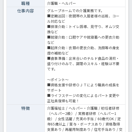
職種
介護職・ヘルパー
仕事内容
グループホームでの介護業務です。
■定期巡回：夜間帯の入居者様の巡視、コー
ル対応など
■排泄介助：トイレ誘導、見守り、オムツ交
換など
■就寝介助：口腔ケアや就寝着への更衣介助
など
■起床介助：衣類の更衣介助、洗顔等の身支
度の補助など
■食事準備：出来合いのチルド食品の湯煎・
盛り付けのみで、調理のスキル・経験は不要
です。
～ポイント～
■資格支援や研修ＯＪＴにより職員の成長を
サポート
■ライフステージの変化によるパート変更や
正社員復帰も可能！
特徴
介護福祉士 / ヘルパー・介護職 / 初任者研修
（ヘルパー2級） / 実務者研修（ヘルパー1
級） / 女性活躍 / 充実の手当 / 60歳代OK / 定
年65歳以上 / 賞与・ボーナスあり / 資格取得
支援あり / 再雇用制度あり / 住宅手当あり / 交