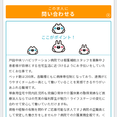
この求人に
問い合わせる
ここがポイント！
戸田中央リハビリテーション病院では看護補助スタッフを募集中♪
患者様が目標とする在宅生活に近づけるようにお手伝いをしていた
だくお仕事です。
ベッド数は200床。各職種ともに病棟専任制となっており、連携がと
りやすくチームの一員として働いていることを実感できるやりがい
あふれる職場です。
単身用住宅や院内託児所も完備◎育休や介護休業の取得実績など医
療法人ならではの充実の福利厚生が魅力！ライフステージの変化に
合わせて安心して働いていただけますね。
資格や経験の有無を問わずご応募可能な求人です♪病院の正職員と
して安定した働き方をしませんか？病院での介護業務全般です。＜