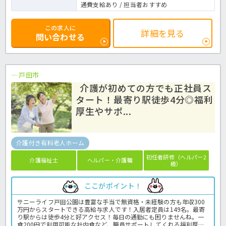
通費支給あり / 担当者おすすめ
この求人に
詳細を見る
問い合わせる
戸田市
介護が初めての方でも正社員ス
タート！最寄り駅徒歩4分◎福利
厚生やサポ...
介護付き有料老人ホーム
初任者研修（ヘルパー2
介護福祉士
ヘルパー・介護職
級）
ここがポイント！
サニーライフ戸田公園は豊富な手当で無資格・未経験の方も年収300
万円からスタートできる高給与求人です！入居者定員は149名。最寄
り駅からは徒歩4分と好アクセス！毎日の通勤にも困りませんね。一
食200円で利用可能な社内食など、職員サポートしてくれる福利厚生