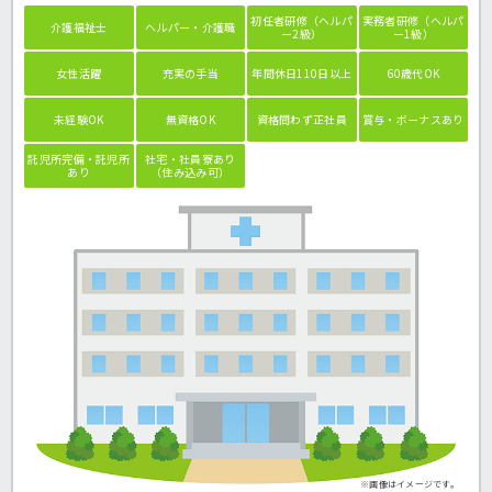
初任者研修（ヘルパ
実務者研修（ヘルパ
介護福祉士
ヘルパー・介護職
ー2級）
ー1級）
女性活躍
充実の手当
年間休日110日以上
60歳代OK
未経験OK
無資格OK
資格問わず正社員
賞与・ボーナスあり
託児所完備・託児所
社宅・社員寮あり
あり
（住み込み可）
※画像はイメージです。