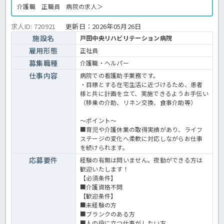
介護職 正職員 病院の求人＞
求人ID: 720921
更新日：
2026年05月26日
施設名
戸田中央リハビリテーション病院
雇用形態
正社員
募集職種
介護職・ヘルパー
仕事内容
病院での看護助手業務です。
・目標とする在宅生活に近づけるため、患者
様と共に計画を立て、実施できるようお手伝い
（移乗の介助、リネン交換、食事介助等）
～ポイント～
■育児や介護休業の取得実績があり、ライフ
ステージの変化へ柔軟に対応しながらお仕事
を続けられます。
応募要件
経験の有無は問いません。夜勤ができる方は
歓迎いたします！
【必須条件】
■介護資格不問
【歓迎条件】
■未経験の方
■ブランクのある方
■人の役に立つ仕事がしたい方