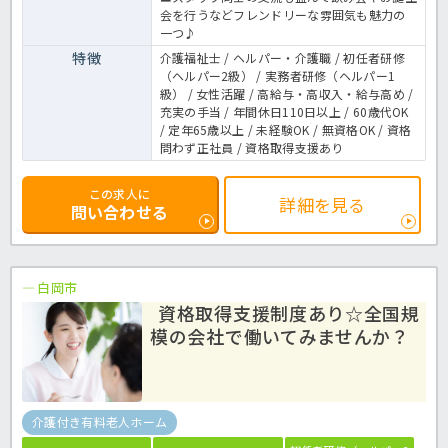
会を行うなどフレンドリーな雰囲気も魅力の
一つ♪
特徴
介護福祉士 / ヘルパー・介護職 / 初任者研修
（ヘルパー2級） / 実務者研修（ヘルパー1
級） / 女性活躍 / 高給与・高収入・給与高め /
充実の手当 / 年間休日110日以上 / 60歳代OK
/ 定年65歳以上 / 未経験OK / 無資格OK / 資格
問わず正社員 / 資格取得支援あり
この求人に
詳細を見る
問い合わせる
白岡市
資格取得支援制度あり☆全国規
模の会社で働いてみませんか？
介護付き有料老人ホーム