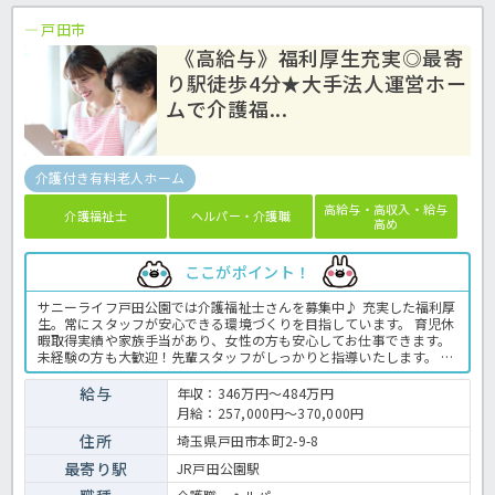
戸田市
《高給与》福利厚生充実◎最寄
り駅徒歩4分★大手法人運営ホー
ムで介護福...
介護付き有料老人ホーム
高給与・高収入・給与
介護福祉士
ヘルパー・介護職
高め
ここがポイント！
サニーライフ戸田公園では介護福祉士さんを募集中♪ 充実した福利厚
生。常にスタッフが安心できる環境づくりを目指しています。 育児休
暇取得実績や家族手当があり、女性の方も安心してお仕事できます。
未経験の方も大歓迎！先輩スタッフがしっかりと指導いたします。 各
種研修制度があり、 入社後もさまざまな面で働く皆さまをフォローア
ップいたします。ご興味のある方はお気軽にほっ介護までお問合せ下
給与
年収：346万円～484万円
さい♪有料老人ホームでの介護業務全般です。 ＜介護職 正職員 有
月給：257,000円～370,000円
料老人ホームの求人＞
住所
埼玉県戸田市本町2-9-8
最寄り駅
JR戸田公園駅