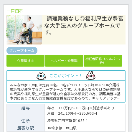
戸田市
調理業務なし◎福利厚生が豊富
な大手法人のグループホームで
す。
グループホーム
初任者研修（ヘルパー2
介護福祉士
ヘルパー・介護職
級）
ここがポイント！
みんなの家・戸田は定員18名、9名ずつのユニット制のALSOK介護株
式会社が運営するグループホームです。大手法人ならではの研修制度
の充実や福利厚生が豊富が魅力☆食事は外部委託の為、調理業務は基
本的にありません◎資格取得支援制度があるので、キャリアアップも
目指せます☆65歳の定年後も健康で働く意欲があれば、70歳を過ぎて
も働き続けられる環境が整っているのも嬉しいですね。グループホー
給与
年収：322万円～380万円※別途手当あり
ムでの介護業務全般です。 ＜介護職 正職員 グループホームの求人
月給：241,100円～285,600円
＞
住所
埼玉県戸田市新曽1038-1
最寄り駅
JR埼京線 戸田駅