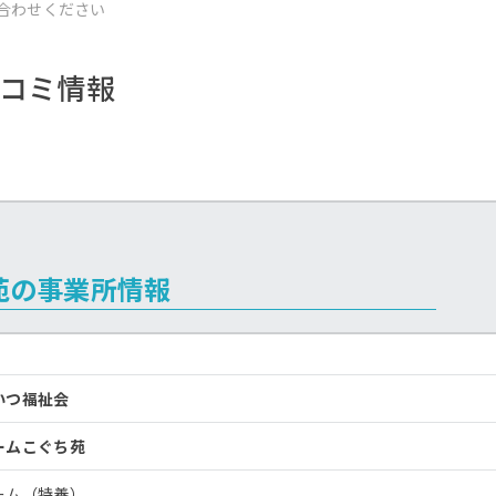
合わせください
コミ情報
苑の事業所情報
いつ福祉会
ームこぐち苑
ーム（特養）