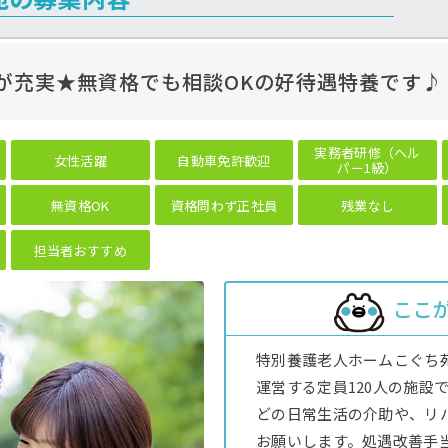
度が充実★無資格でも相談OKの好待遇特養です♪
実務者研修（ヘル
女性活躍
自動車免許歓迎
パー1級）
無資格OK
資格問わず正社員
残業なし
担当者おすすめ
ここ
特別養護老人ホームこぐち
運営する定員120人の施設
どの日常生活の介助や、リ
お願いします。処遇改善手