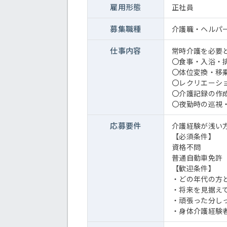
雇用形態
正社員
募集職種
介護職・ヘルパ
仕事内容
常時介護を必要
〇食事・入浴・
〇体位変換・移
〇レクリエーシ
〇介護記録の作
〇夜勤時の巡視
応募要件
介護経験が浅い
【必須条件】
資格不問
普通自動車免許
【歓迎条件】
・どの年代の方
・将来を見据え
・頑張った分し
・身体介護経験