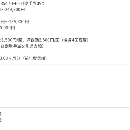
～354万円※別途手当あり
～249,300円
0円～185,300円
,000円
円
,500円/回、深夜勤2,500円/回（各月4回程度）
深夜割増手当を別途支給）
3.00ヶ月分（前年度実績）
備
給