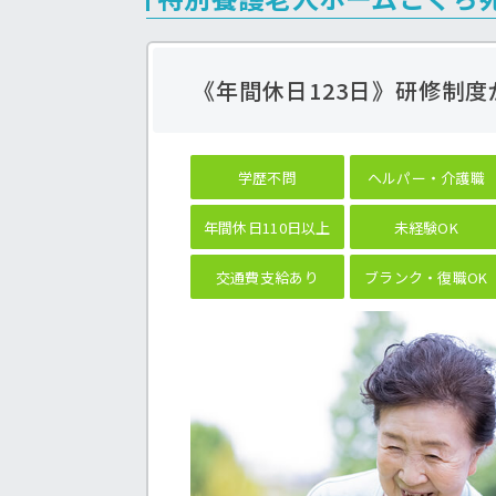
《年間休日123日》研修制
学歴不問
ヘルパー・介護職
年間休日110日以上
未経験OK
交通費支給あり
ブランク・復職OK