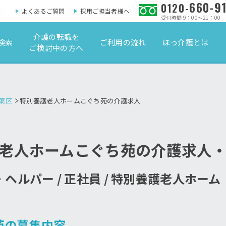
660-9
0120-
よくあるご質問
採用ご担当者様へ
受付時間 9：00～21：00
介護の転職を
検索
ご利用の流れ
ほっ介護とは
ご検討中の方へ
葉区
特別養護老人ホームこぐち苑の介護求人
老人ホームこぐち苑の介護求人
ヘルパー / 正社員 / 特別養護老人ホー
苑の募集内容