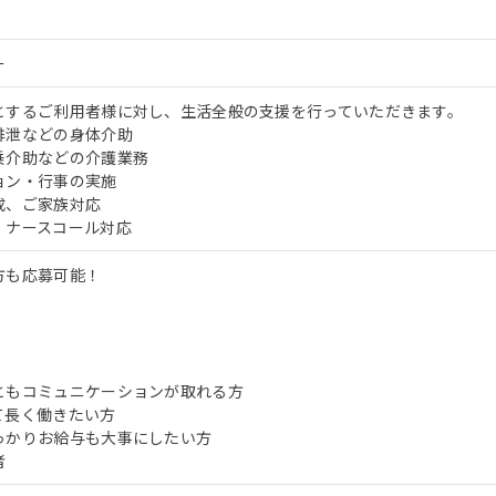
ー
とするご利用者様に対し、生活全般の支援を行っていただきます。
排泄などの身体介助
乗介助などの介護業務
ョン・行事の実施
成、ご家族対応
・ナースコール対応
方も応募可能！
ともコミュニケーションが取れる方
て長く働きたい方
っかりお給与も大事にしたい方
者