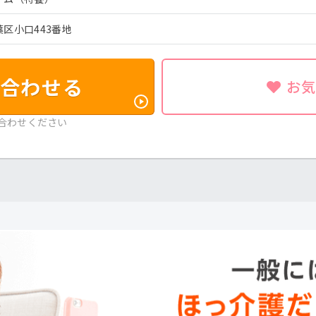
区小口443番地
合わせる
お
合わせください