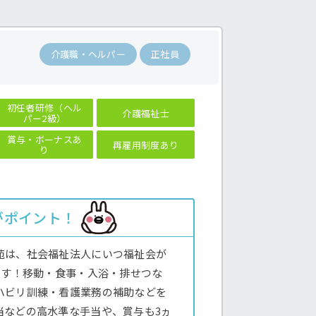
介護職・ヘルパー
正社員
初任者研修（ヘル
介護福祉士
パー2級）
賞与・ボーナスあ
再雇用制度あり
り
がポイント！
苑は、社会福祉法人にいつ福祉会が
です！移動・食事・入浴・排せつな
ハビリ訓練・看護業務の補助などを
当などの高水準な手当や、賞与も3ヵ