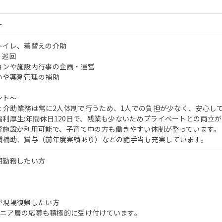
ー
トイレ、着替えの介助
、巡回
ョンや施設内行事の企画・運営
いや薬剤管理の補助
ント～
: 介助業務は常に2人体制で行うため、1人での負担が少なく、安心し
福利厚生:年間休日120日で、残業も少ないためプライベートとの両立
育施設が利用可能で、子育て中の方も働きやすい体制が整っています。
賃補助、賞与（前年度実績あり）などの諸手当も充実しています。
期勤務したい方
が現場復帰したい方
 シニア層の応募も積極的に受け付けています。