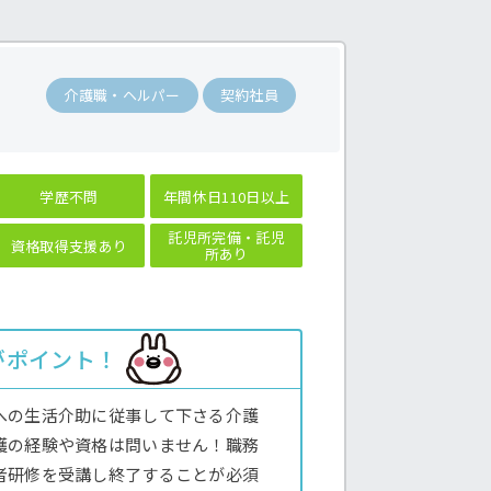
介護職・ヘルパー
契約社員
学歴不問
年間休日110日以上
託児所完備・託児
資格取得支援あり
所あり
がポイント！
への生活介助に従事して下さる介護
護の経験や資格は問いません！職務
者研修を受講し終了することが必須