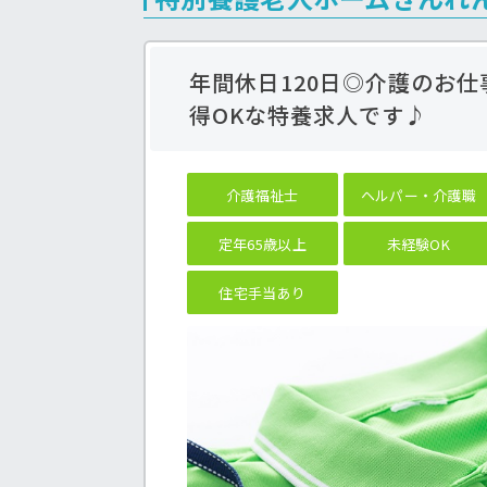
年間休日120日◎介護のお
得OKな特養求人です♪
介護福祉士
ヘルパー・介護職
定年65歳以上
未経験OK
住宅手当あり