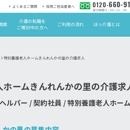
660-9
0120-
よくあるご質問
採用ご担当者様へ
受付時間 9：00～21：00
介護の転職を
検索
ご利用の流れ
ほっ介護とは
ご検討中の方へ
特別養護老人ホームきんれんかの里の介護求人
人ホームきんれんかの里の介護求
ヘルパー / 契約社員 / 特別養護老人ホー
んかの里の募集内容