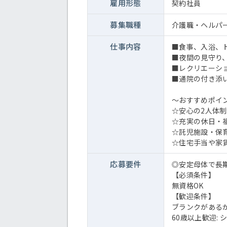
雇用形態
契約社員
募集職種
介護職・ヘルパ
仕事内容
■食事、入浴、
■夜間の見守り
■レクリエーシ
■通院の付き添
～おすすめポイ
☆安心の2人体制
☆充実の休日・
☆託児施設・保
☆住宅手当や家
応募要件
◎安定母体で長
【必須条件】
無資格OK
【歓迎条件】
ブランクがある
60歳以上歓迎: