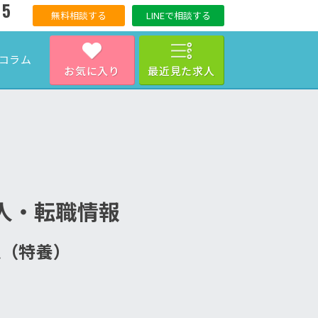
15
無料相談する
LINEで相談する
コラム
お気に入り
最近見た求人
人・転職情報
ム（特養）