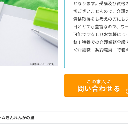
となります。受講及び資格
切ございませんので、介護
資格取得をお考えの方におス
日ととても豊富なので、ワ
可能です☆ぜひお気軽にほ
ね！特養での介護業務全般
＜介護職 契約職員 特養
※画像はイメージです。
この求人に
問い合わせる
ームきんれんかの里