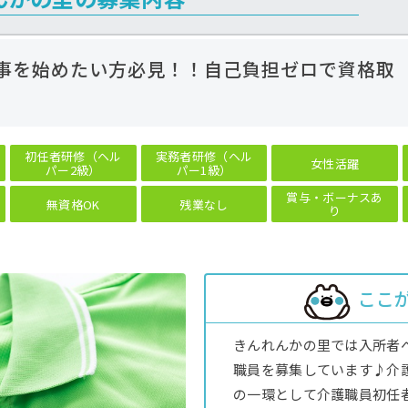
仕事を始めたい方必見！！自己負担ゼロで資格取
初任者研修（ヘル
実務者研修（ヘル
女性活躍
パー2級）
パー1級）
賞与・ボーナスあ
無資格OK
残業なし
り
ここ
きんれんかの里では入所者
職員を募集しています♪介
の一環として介護職員初任