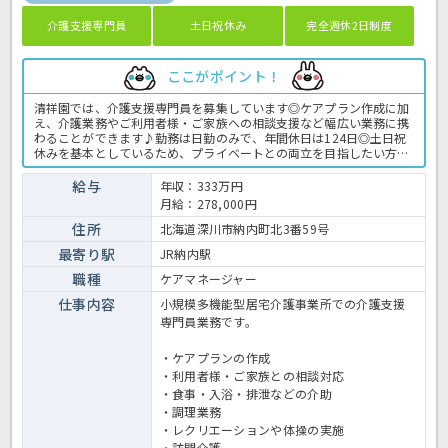
介護支援専門員
土日祝休み
完全週休2日制度
ここがポイント！
清祥園では、介護支援専門員を募集しています◎ケアプラン作成に加
え、介護業務やご利用者様・ご家族への相談支援など幅広い業務に携
わることができます♪勤務は日勤のみで、年間休日は124日◎土日祝
休みを基本としているため、プライベートとの両立を目指したい方に
もピッタリ★福利厚生も充実しているので、安心して長く活躍できる
環境ですよ！地域に根差した介護サービスに携わりたい方は、ぜひほ
給与
年収：333万円
っ介護までお問い合わせください！小多機でのケアマネ業務全般で
月給：278,000円
す。 ＜介護支援専門員 正職員 小多機の求人＞
住所
北海道深川市納内町北3番59号
最寄り駅
JR納内駅
職種
ケアマネージャー
仕事内容
小規模多機能型居宅介護事業所での介護支援
専門員業務です。
・ケアプランの作成
・利用者様・ご家族との相談対応
・食事・入浴・排泄などの介助
・調理業務
・レクリエーションや体操の実施
・訪問介護