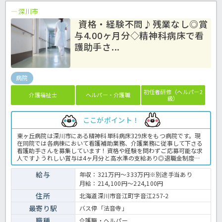
深川市
資格・経験不問♪残業なし◎賞
与4.00ヶ月分◇精神科病床で看
護助手さ...
病院
初任者研修（ヘルパー2
介護福祉士
ヘルパー・介護職
級）
ここがポイント！
東ヶ丘病院は深川市にある精神科単科病床329床をもつ病院です。現
在同院では各病棟において看護補助業務、介護業務に従事して下さる
看護助手さんを募集しています！資格や経験を問わずご応募可能な求
人です♪うれしい賞与は4ヶ月分と高水準の支給あり◎退職金制度や
育休取得実績、職員旅行など福利厚生面の充実も魅力ですね。就業時
間や仕事内容についても相談可能ですので、まずはお気軽にほっ介護
給与
年収：321万円～333万円※別途手当あり
までお問い合わせくださいね。病院での看護助手業務全般です。＜看
月給：214,100円～224,100円
護助手 正職員 病院の求人＞
住所
北海道深川市音江町字音江257-2
最寄り駅
バス停「法音寺」
職種
介護職・ヘルパー