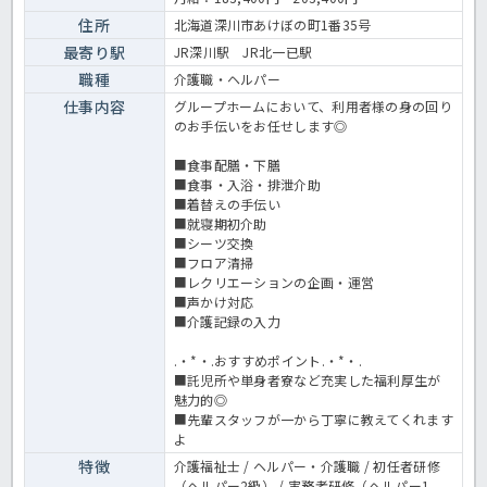
住所
北海道深川市あけぼの町1番35号
最寄り駅
JR深川駅 JR北一已駅
職種
介護職・ヘルパー
仕事内容
グループホームにおいて、利用者様の身の回り
のお手伝いをお任せします◎
■食事配膳・下膳
■食事・入浴・排泄介助
■着替えの手伝い
■就寝期初介助
■シーツ交換
■フロア清掃
■レクリエーションの企画・運営
■声かけ対応
■介護記録の入力
.・*・.おすすめポイント.・*・.
■託児所や単身者寮など充実した福利厚生が
魅力的◎
■先輩スタッフが一から丁寧に教えてくれます
よ
特徴
介護福祉士 / ヘルパー・介護職 / 初任者研修
（ヘルパー2級） / 実務者研修（ヘルパー1