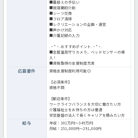
■着替えの手伝い
■就寝期初介助
■シーツ交換
■フロア清掃
■レクリエーションの企画・運営
■声かけ対応
■介護記録の入力
.・*・.おすすめポイント.・*・.
■全居室見守りカメラ、ベッドセンサーの導
入！
■資格取得の支援制度充実
応募要件
資格支援制度利用可能◎
【必須条件】
資格不問
【歓迎条件】
ワークライフバランスを大切に働きたい方
介護福祉士をお持ちの方は優遇
安定基盤の法人で長くキャリアを積みたい方
給与
年収：301万円～349万円
月給：251,000円～291,000円