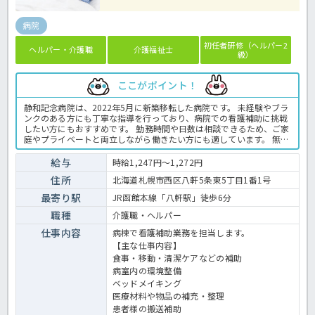
病院
初任者研修（ヘルパー2
ヘルパー・介護職
介護福祉士
級）
ここがポイント！
静和記念病院は、2022年5月に新築移転した病院です。 未経験やブラ
ンクのある方にも丁寧な指導を行っており、病院での看護補助に挑戦
したい方にもおすすめです。 勤務時間や日数は相談できるため、ご家
庭やプライベートと両立しながら働きたい方にも適しています。 無料
送迎バスや無料駐車場など、通勤面のサポートも整っています。 きれ
いな病院で介護の経験を積んでいきませんか♪ 病院での看護助手業務
給与
時給1,247円～1,272円
全般です。 ＜介護職 パート 病院の求人＞
住所
北海道札幌市西区八軒5条東5丁目1番1号
最寄り駅
JR函館本線「八軒駅」徒歩6分
職種
介護職・ヘルパー
仕事内容
病棟で看護補助業務を担当します。
【主な仕事内容】
食事・移動・清潔ケアなどの補助
病室内の環境整備
ベッドメイキング
医療材料や物品の補充・整理
患者様の搬送補助