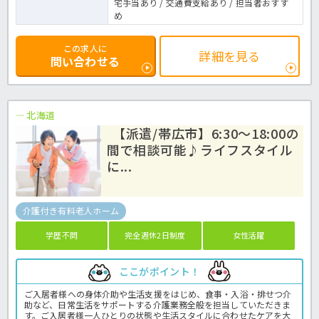
宅手当あり / 交通費支給あり / 担当者おすす
め
この求人に
詳細を見る
問い合わせる
北海道
【派遣/帯広市】6:30～18:00の
間で相談可能♪ライフスタイル
に...
介護付き有料老人ホーム
学歴不問
完全週休2日制度
女性活躍
ここがポイント！
ご入居者様への身体介助や生活支援をはじめ、食事・入浴・排せつ介
助など、日常生活をサポートする介護業務全般を担当していただきま
す。ご入居者様一人ひとりの状態や生活スタイルに合わせたケアを大