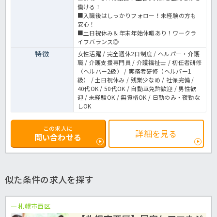
働ける！
■入職後はしっかりフォロー！未経験の方も
安心！
■土日祝休み＆年末年始休暇あり！ワークラ
イフバランス◎
特徴
女性活躍 / 完全週休2日制度 / ヘルパー・介護
職 / 介護支援専門員 / 介護福祉士 / 初任者研修
（ヘルパー2級） / 実務者研修（ヘルパー1
級） / 土日祝休み / 残業少なめ / 社保完備 /
40代OK / 50代OK / 自動車免許歓迎 / 男性歓
迎 / 未経験OK / 無資格OK / 日勤のみ・夜勤な
しOK
この求人に
詳細を見る
問い合わせる
似た条件の求人を探す
札幌市西区