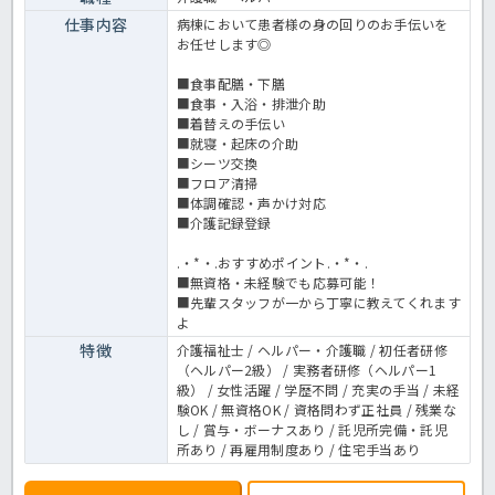
仕事内容
病棟において患者様の身の回りのお手伝いを
お任せします◎
■食事配膳・下膳
■食事・入浴・排泄介助
■着替えの手伝い
■就寝・起床の介助
■シーツ交換
■フロア清掃
■体調確認・声かけ対応
■介護記録登録
.・*・.おすすめポイント.・*・.
■無資格・未経験でも応募可能！
■先輩スタッフが一から丁寧に教えてくれます
よ
特徴
介護福祉士 / ヘルパー・介護職 / 初任者研修
（ヘルパー2級） / 実務者研修（ヘルパー1
級） / 女性活躍 / 学歴不問 / 充実の手当 / 未経
験OK / 無資格OK / 資格問わず正社員 / 残業な
し / 賞与・ボーナスあり / 託児所完備・託児
所あり / 再雇用制度あり / 住宅手当あり