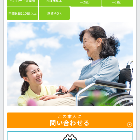
ヘルパー・介護職
介護福祉士
ー2級）
ー1級）
年間休日110日以上
無資格OK
※画像はイメージです。
この求人に
問い合わせる