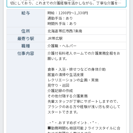
切にしており、これまでの介護経験を活かしながら、丁寧な介護を実
践できる環境です。運営法人は、北海道内で介護・福祉サービスを幅
広く展開する大手グループ♪安定した法人基盤のもと、安心して長く
給与
時給：1200円～1,330円
働きたい方にもおすすめです。施設ではスタッフ同士が連携しなが
通勤手当：あり
ら、ご入居者様が安心して快適に過ごせるようサポートしています。
時間外手当：あり
経験の浅い方やブランクのある方も、これまでの経験や資格を活かし
て働きたい方はぜひお気軽にお問い合わせください！有料老人ホーム
住所
北海道帯広市西7条南
での介護業務全般です。＜介護職員 派遣 有料老人ホームの求人＞
最寄り駅
JR帯広駅
職種
介護職・ヘルパー
仕事内容
介護付有料老人ホームでの介護業務全般をお
願いします。
食事・入浴・排せつなどの身体介助
居室の清掃や生活支援
レクリエーションの企画・実施
見守り・巡回
介護記録の作成
その他付随する介護業務
先輩スタッフが丁寧にサポートしますので、
ブランクのある方や経験が浅い方も安心して
スタートできます。
.・*・.おすすめポイント.・*・.
■勤務時間も相談可能♪ライフスタイルに合