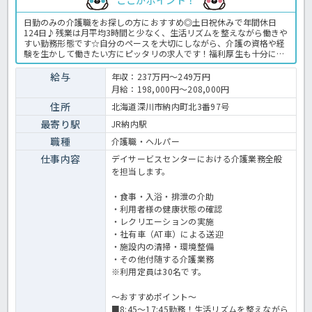
日勤のみの介護職をお探しの方におすすめ◎土日祝休みで年間休日
124日♪残業は月平均3時間と少なく、生活リズムを整えながら働きや
すい勤務形態です☆自分のペースを大切にしながら、介護の資格や経
験を生かして働きたい方にピッタリの求人です！福利厚生も十分に整
っているので、安心して長くご勤務いただけます。ご利用者様一人ひ
とりに寄り添った介護を行いたい方は、ぜひほっ介護までお問い合わ
給与
年収：237万円～249万円
せください！デイサービスでの介護業務全般です。 ＜介護職員 正職
月給：198,000円～208,000円
員 デイサービスの求人＞
住所
北海道深川市納内町北3番97号
最寄り駅
JR納内駅
職種
介護職・ヘルパー
仕事内容
デイサービスセンターにおける介護業務全般
を担当します。
・食事・入浴・排泄の介助
・利用者様の健康状態の確認
・レクリエーションの実施
・社有車（AT車）による送迎
・施設内の清掃・環境整備
・その他付随する介護業務
※利用定員は30名です。
～おすすめポイント～
■8:45〜17:45勤務！生活リズムを整えながら