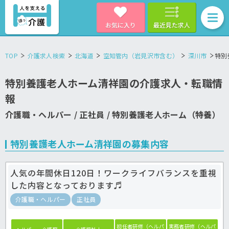
お気に入り
最近見た求人
TOP
介護求人検索
北海道
空知管内（岩見沢市含む）
深川市
特別
特別養護老人ホーム清祥園の介護求人・転職情
報
介護職・ヘルパー / 正社員 / 特別養護老人ホーム（特養）
特別養護老人ホーム清祥園の募集内容
人気の年間休日120日！ワークライフバランスを重視
した内容となっております♬
介護職・ヘルパー
正社員
初任者研修（ヘルパ
実務者研修（ヘルパ