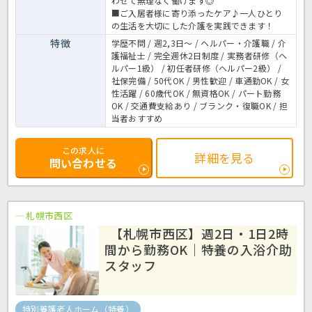
わせて無理なく働けます◎
■ご入居者様に寄り添ったケア♪一人ひとり
の生活を大切にした介護を実践できます！
特徴
学歴不問 / 週2,3日～ / ヘルパー・介護職 / 介
護福祉士 / 完全週休2日制度 / 実務者研修（ヘ
ルパー1級） / 初任者研修（ヘルパー2級） /
社保完備 / 50代OK / 男性歓迎 / 車通勤OK / 女
性活躍 / 60歳代OK / 無資格OK / パート勤務
OK / 交通費支給あり / ブランク・復職OK / 担
当者おすすめ
この求人に
詳細を見る
問い合わせる
札幌市西区
【札幌市西区】週2日・1日2時
間から勤務OK｜特養の入浴介助
スタッフ
特別養護老人ホーム（特養）