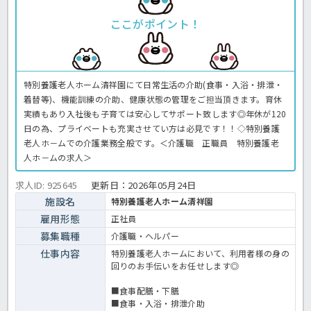
ここがポイント！
特別養護老人ホーム清祥園にて日常生活の介助(食事・入浴・排泄・
着替等)、機能訓練の介助、健康状態の管理をご担当頂きます。育休
実績もあり入社後も子育ては安心してサポート致します◎年休が120
日の為、プライベートも充実させてい方は必見です！！◇特別養護
老人ホ－ムでの介護業務全般です。＜介護職 正職員 特別養護老
人ホ－ムの求人＞
求人ID: 925645
更新日：
2026年05月24日
施設名
特別養護老人ホーム清祥園
雇用形態
正社員
募集職種
介護職・ヘルパー
仕事内容
特別養護老人ホームにおいて、利用者様の身の
回りのお手伝いをお任せします◎
■食事配膳・下膳
■食事・入浴・排泄介助