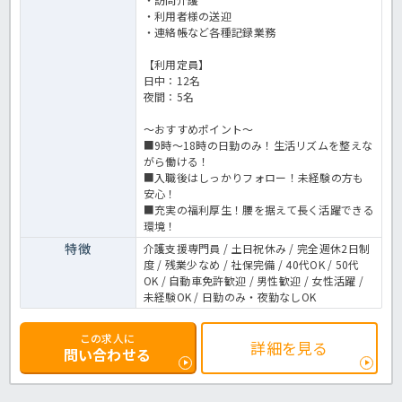
・利用者様の送迎
・連絡帳など各種記録業務
【利用定員】
日中：12名
夜間：5名
～おすすめポイント～
■9時〜18時の日勤のみ！生活リズムを整えな
がら働ける！
■入職後はしっかりフォロー！未経験の方も
安心！
■充実の福利厚生！腰を据えて長く活躍できる
環境！
特徴
介護支援専門員 / 土日祝休み / 完全週休2日制
度 / 残業少なめ / 社保完備 / 40代OK / 50代
OK / 自動車免許歓迎 / 男性歓迎 / 女性活躍 /
未経験OK / 日勤のみ・夜勤なしOK
この求人に
詳細を見る
問い合わせる