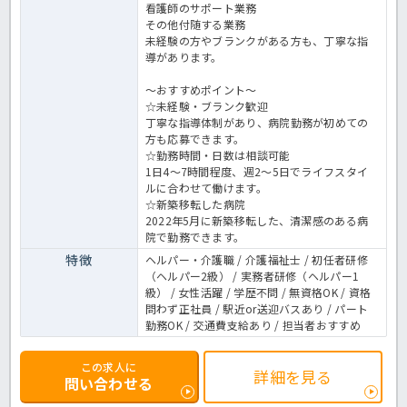
看護師のサポート業務
その他付随する業務
未経験の方やブランクがある方も、丁寧な指
導があります。
～おすすめポイント～
☆未経験・ブランク歓迎
丁寧な指導体制があり、病院勤務が初めての
方も応募できます。
☆勤務時間・日数は相談可能
1日4～7時間程度、週2～5日でライフスタイ
ルに合わせて働けます。
☆新築移転した病院
2022年5月に新築移転した、清潔感のある病
院で勤務できます。
特徴
ヘルパー・介護職 / 介護福祉士 / 初任者研修
（ヘルパー2級） / 実務者研修（ヘルパー1
級） / 女性活躍 / 学歴不問 / 無資格OK / 資格
問わず正社員 / 駅近or送迎バスあり / パート
勤務OK / 交通費支給あり / 担当者おすすめ
この求人に
詳細を見る
問い合わせる