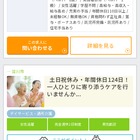
級） / 女性活躍 / 学歴不問 / 高給与・高収入・
給与高め / 充実の手当 / 年間休日110日以上 /
未経験OK / 無資格OK / 資格問わず正社員 / 賞
与・ボーナスあり / 託児所完備・託児所あり /
住宅手当あり
この求人に
詳細を見る
問い合わせる
深川市
土日祝休み・年間休日124日！
一人ひとりに寄り添うケアを行
いませんか...
デイサービス・通所介護
女性活躍
完全週休2日制度
男性歓迎
ここがポイント！