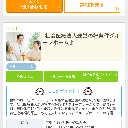
この求人に
詳細を見る
問い合わせる
深川市
社会医療法人運営の好条件グル
ープホーム♪
グループホーム
初任者研修（ヘルパー2
介護福祉士
ヘルパー・介護職
級）
ここがポイント！
優和の郷・信は、2ユニット18名の生活全般の援助や介護に従事しま
す。社会医療法人が運営する好条件のグループホームです。賞与3ヶ
月・年間休日124日と非常に条件に恵まれています。また託児所や職
員住宅等福利厚生にも力を入れています。グループホームでの介護業
務全般です。 ＜介護職 正職員 グループホームの求人＞
給与
年収：267万円～301万円
月給：183,400円～203,400円