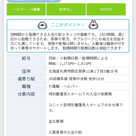
ヘルパー・介護職
定年なし
40代OK
ここがポイント！
短時間から勤務できる入浴介助スタッフの募集です。 1日2時間、週2
日から勤務できるため、家事や育児、ダブルワークとの両立を目指す
方にも適しています。 資格や経験は問いません。入職後は職員が付き
添って業務をサポートします。 勤務時間や勤務日数は相談できますの
で、ご自身の働き方に合わせてご応募をご検討ください。 ＜介護職
パート 特養の求人＞
給与
月給：※勤務日数・勤務時間による
時給：1,275円～1,415円
住所
北海道札幌市西区発寒11条1丁目3番20号
最寄り駅
JR函館本線 発寒中央駅 徒歩10分
職種
介護職・ヘルパー
仕事内容
特別養護老人ホームでの入浴介助業務
ユニット型特別養護老人ホームでのお仕事で
す。
主な業務
入居者様の入浴介助