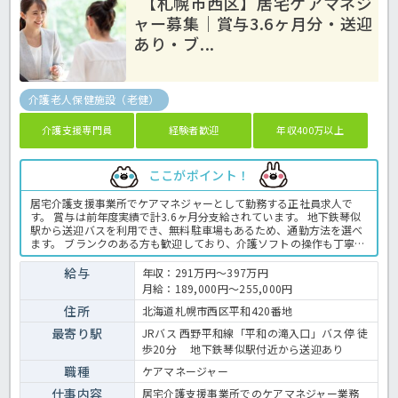
【札幌市西区】居宅ケアマネジ
ャー募集｜賞与3.6ヶ月分・送迎
あり・ブ...
介護老人保健施設（老健）
介護支援専門員
経験者歓迎
年収400万以上
ここがポイント！
居宅介護支援事業所でケアマネジャーとして勤務する正社員求人で
す。 賞与は前年度実績で計3.6ヶ月分支給されています。 地下鉄琴似
駅から送迎バスを利用でき、無料駐車場もあるため、通勤方法を選べ
ます。 ブランクのある方も歓迎しており、介護ソフトの操作も丁寧に
教えてもらえる環境です。 ご利用者様やご家族の相談に寄り添い、ケ
アプラン作成やサービス調整を担当します。 年間休日は114日あり、
給与
年収：291万円～397万円
時間外勤務もありません。 地下鉄琴似駅から送迎バスを利用できるほ
月給：189,000円～255,000円
か、無料駐車場も完備しています。 ブランクがある方も応募できます
ので、新しい環境で再スタートしたい方にもおすすめです。 ＜ケアマ
住所
北海道札幌市西区平和420番地
ネジャー 正職員 老健の求人＞
最寄り駅
JRバス 西野平和線「平和の滝入口」バス停 徒
歩20分 地下鉄琴似駅付近から送迎あり
職種
ケアマネージャー
仕事内容
居宅介護支援事業所でのケアマネジャー業務