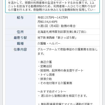
を活かして、夜間の利用者様の生活をサポートするお仕事です。1ユ
ニットを担当する勤務体制のため、利用者様一人ひとりと関わりなが
ら介護を行えます。夜勤明けはお休みとなる勤務体制を採用している
ほか、無料駐車場も完備されています。Wワークや扶養内勤務にも対
応しているため、現在のお仕事と両立したい方にもおすすめです。気
給与
年収125万円～142万円
になる方はお気軽にお問い合わせください！グループホームでの介護
月給104,640円
業務全般です。 ＜介護職 パート グループホームの求人＞
※週1回（月4回）勤務の場合
住所
北海道札幌市厚別区厚別東1条2丁目1-
最寄り駅
地下鉄東西線「新さっぽろ駅」
職種
介護職・ヘルパー
仕事内容
グループホームで夜勤専従の介護業務を担当し
ます。
・身辺介護
・定期巡回
・就寝時、起床時の身支度サポート
・トイレ誘導
・排泄介助
・その他付随する介護業務
～おすすめポイント～
・ 週1日から勤務日数を相談できます。
・ 無料駐車場完備でマイカー通勤が可能で