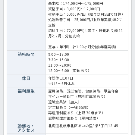
基本給：174,000円～175,000円
資格手当：3,000円～12,000円
夜勤手当：5,000円/回（給与は月5回で計算）
処遇改善手当：25,000円/月(昨年実績)年2回
支給
燃料手当：72,000円(世帯主・扶養あり)※11
月と2月に分割支給
賞与：年2回 計1.00ヶ月分(前年度実績)
勤務時間
9:00～18:00
7:30～16:30
11:00～20:00
18:00～9:00（変動あり）
休日
年間休日107日
※月8～9日休み
福利厚生
雇用保険、労災保険、健康保険、厚生年金
マイカー通勤可（無料駐車場あり）
退職金共済（加入）
定年制あり（一律 65歳）
再雇用制度あり（上限 70歳まで）
受動喫煙対策あり（屋内禁煙）
勤務地・
北海道札幌市北区あいの里3条5丁目13-45
アクセス