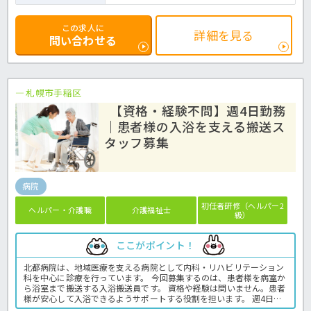
この求人に
詳細を見る
問い合わせる
札幌市手稲区
【資格・経験不問】週4日勤務
｜患者様の入浴を支える搬送ス
タッフ募集
病院
初任者研修（ヘルパー2
ヘルパー・介護職
介護福祉士
級）
ここがポイント！
北都病院は、地域医療を支える病院として内科・リハビリテーション
科を中心に診療を行っています。 今回募集するのは、患者様を病室か
ら浴室まで搬送する入浴搬送員です。 資格や経験は問いません。患者
様が安心して入浴できるようサポートする役割を担います。 週4日・9
時から16時までの勤務で、土日祝休みのため、家庭やプライベートと