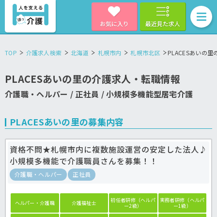
お気に入り
最近見た求人
TOP
介護求人検索
北海道
札幌市内
札幌市北区
PLACESあいの
PLACESあいの里の介護求人・転職情報
介護職・ヘルパー / 正社員 / 小規模多機能型居宅介護
PLACESあいの里の募集内容
資格不問★札幌市内に複数施設運営の安定した法人♪
小規模多機能で介護職員さんを募集！！
介護職・ヘルパー
正社員
初任者研修（ヘルパ
実務者研修（ヘルパ
ヘルパー・介護職
介護福祉士
ー2級）
ー1級）