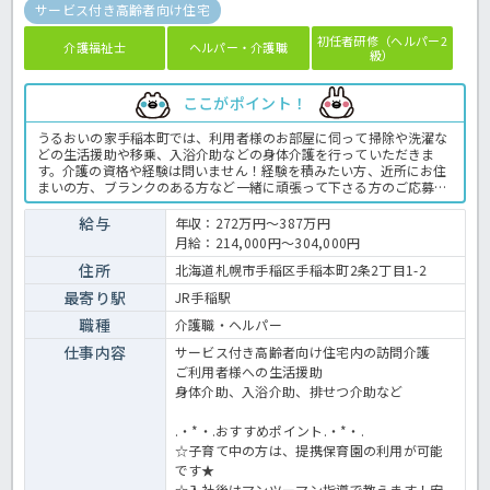
サービス付き高齢者向け住宅
初任者研修（ヘルパー2
介護福祉士
ヘルパー・介護職
級）
ここがポイント！
うるおいの家手稲本町では、利用者様のお部屋に伺って掃除や洗濯な
どの生活援助や移乗、入浴介助などの身体介護を行っていただきま
す。介護の資格や経験は問いません！経験を積みたい方、近所にお住
まいの方、ブランクのある方など一緒に頑張って下さる方のご応募を
お待ちしています♪時間外労働はほぼゼロ！JR駅から徒歩5分のアク
セスの良さも魅力ですよ。サ高住での介護業務全般です。 ＜介護職
給与
年収：272万円～387万円
正職員 サ高住の求人＞
月給：214,000円～304,000円
住所
北海道札幌市手稲区手稲本町2条2丁目1-2
最寄り駅
JR手稲駅
職種
介護職・ヘルパー
仕事内容
サービス付き高齢者向け住宅内の訪問介護
ご利用者様への生活援助
身体介助、入浴介助、排せつ介助など
.・*・.おすすめポイント.・*・.
☆子育て中の方は、提携保育園の利用が可能
です★
☆入社後はマンツーマン指導で教えます！安