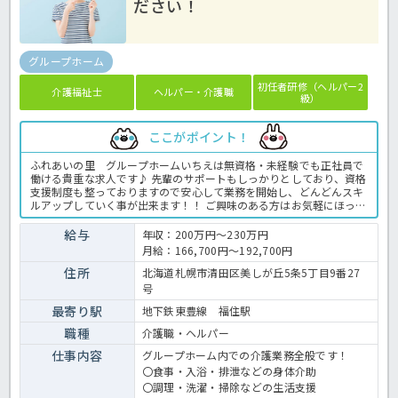
ださい！
グループホーム
初任者研修（ヘルパー2
介護福祉士
ヘルパー・介護職
級）
ここがポイント！
ふれあいの里 グループホームいちえは無資格・未経験でも正社員で
働ける貴重な求人です♪ 先輩のサポートもしっかりとしており、資格
支援制度も整っておりますので安心して業務を開始し、どんどんスキ
ルアップしていく事が出来ます！！ ご興味のある方はお気軽にほっ介
護までお問い合わせください。 グループホームでの介護業務全般で
す。 ＜介護職 正職員 グループホームの求人＞
給与
年収：200万円～230万円
月給：166,700円～192,700円
住所
北海道札幌市清田区美しが丘5条5丁目9番27
号
最寄り駅
地下鉄東豊線 福住駅
職種
介護職・ヘルパー
仕事内容
グループホーム内での介護業務全般です！
〇食事・入浴・排泄などの身体介助
〇調理・洗濯・掃除などの生活支援