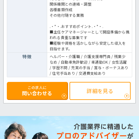
関係機関との連絡・調整
各種書類作成
その他付随する業務
.・*・.おすすめポイント.・*・.
■主任ケアマネージャーとして開設準備から携
われる貴重な募集です
■経験や資格を活かしながら安定した収入を
目指せます。
特徴
ヘルパー・介護職 / 介護支援専門員 / 残業少
なめ / 自動車免許歓迎 / 車通勤OK / 女性活躍
/ 学歴不問 / 充実の手当 / 賞与・ボーナスあり
/ 住宅手当あり / 交通費支給あり
この求人に
詳細を見る
問い合わせる