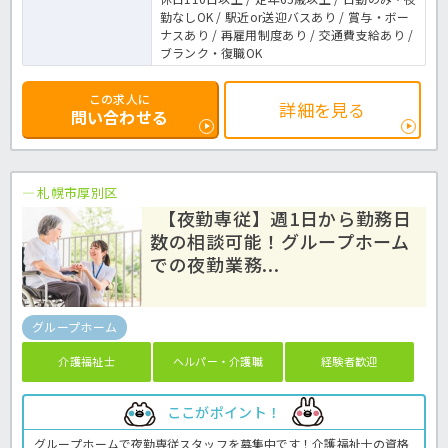
勤なしOK / 駅近or送迎バスあり / 賞与・ボー
ナスあり / 再雇用制度あり / 交通費支給あり /
ブランク・復職OK
この求人に
詳細を見る
問い合わせる
札幌市厚別区
【夜勤専従】週1日から勤務日
数の相談可能！グループホーム
での夜勤業務...
グループホーム
介護福祉士
ヘルパー・介護職
経験者歓迎
ここがポイント！
グループホームで夜勤専従スタッフを募集中です！介護福祉士の資格