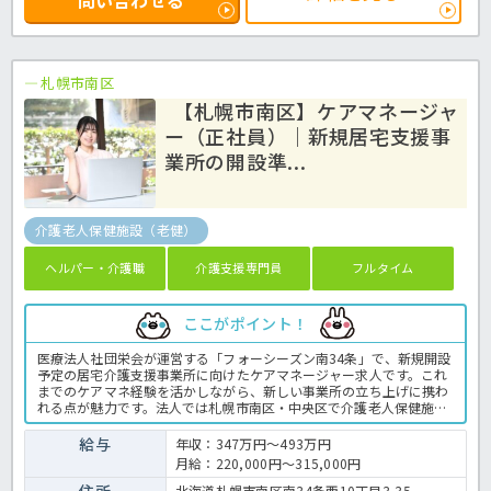
札幌市南区
【札幌市南区】ケアマネージャ
ー（正社員）｜新規居宅支援事
業所の開設準...
介護老人保健施設（老健）
ヘルパー・介護職
介護支援専門員
フルタイム
ここがポイント！
医療法人社団栄会が運営する「フォーシーズン南34条」で、新規開設
予定の居宅介護支援事業所に向けたケアマネージャー求人です。これ
までのケアマネ経験を活かしながら、新しい事業所の立ち上げに携わ
れる点が魅力です。法人では札幌市南区・中央区で介護老人保健施設
を運営しており、安定した運営基盤があります。土日休みで年間休日
109日のため、仕事と生活のバランスを大切にしたい方にもおすすめ
給与
年収：347万円～493万円
です。介護支援専門員の業務全般です。〈介護支援専門員 正職員
月給：220,000円～315,000円
介護老人保健施設の求人〉
住所
北海道札幌市南区南34条西10丁目3-35