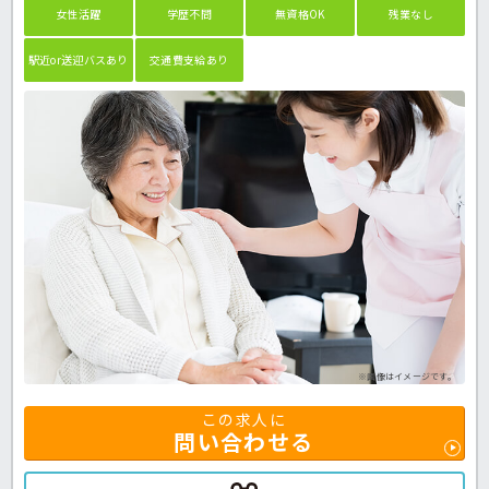
女性活躍
学歴不問
無資格OK
残業なし
駅近or送迎バスあり
交通費支給あり
※画像はイメージです。
この求人に
問い合わせる