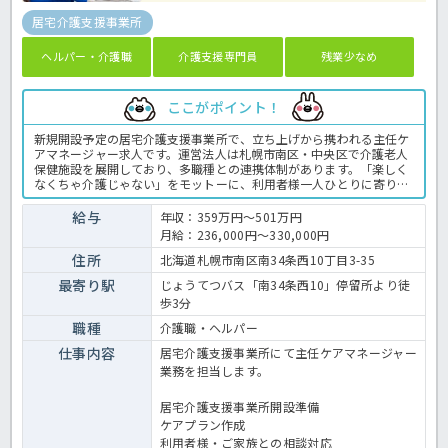
居宅介護支援事業所
ヘルパー・介護職
介護支援専門員
残業少なめ
ここがポイント！
新規開設予定の居宅介護支援事業所で、立ち上げから携われる主任ケ
アマネージャー求人です。運営法人は札幌市南区・中央区で介護老人
保健施設を展開しており、多職種との連携体制があります。「楽しく
なくちゃ介護じゃない」をモットーに、利用者様一人ひとりに寄り添
うサービスを提供しています。職場の雰囲気や仕事内容について詳し
く知りたい方は、見学やご相談からでも歓迎しています。お気軽にお
給与
年収：359万円～501万円
問い合わせください。新しい事業所づくりに興味がある方や、これま
月給：236,000円～330,000円
でのケアマネジメント経験を活かしてステップアップしたい方におす
すめです。介護支援専門員の業務全般です。〈介護支援専門員 正職
住所
北海道札幌市南区南34条西10丁目3-35
員 居宅支援事業所の求人〉
最寄り駅
じょうてつバス「南34条西10」停留所より徒
歩3分
職種
介護職・ヘルパー
仕事内容
居宅介護支援事業所にて主任ケアマネージャー
業務を担当します。
居宅介護支援事業所開設準備
ケアプラン作成
利用者様・ご家族との相談対応