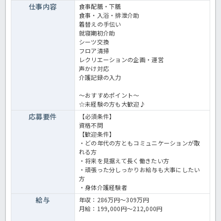
仕事内容
食事配膳・下膳
食事・入浴・排泄介助
着替えの手伝い
就寝期初介助
シーツ交換
フロア清掃
レクリエーションの企画・運営
声かけ対応
介護記録の入力
～おすすめポイント～
☆未経験の方も大歓迎♪
応募要件
【必須条件】
資格不問
【歓迎条件】
・どの年代の方ともコミュニケーションが取
れる方
・将来を見据えて長く働きたい方
・頑張った分しっかりお給与も大事にしたい
方
・身体介護経験者
給与
年収：286万円～309万円
月給：199,000円～212,000円