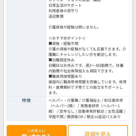
日常生活のサポート
利用者様の見守り
送迎業務
介護資格や経験は問いません。
☆おすすめポイント☆
■資格・経験不問
介護の資格や経験がなくても応募できます。介
護職にチャレンジしたい方を歓迎します。
■日曜固定休み
日曜日はお休みです。週3～4日勤務で、扶養
内勤務や社会保険加入も相談できます。
■職員用保育園あり
施設内に職員用保育園を完備しています。保育
料・食費無料で子育てとの両立をサポートし
ます。
特徴
ヘルパー・介護職 / 介護福祉士 / 初任者研修
（ヘルパー2級） / 実務者研修（ヘルパー1
級） / 定年なし / 自動車免許歓迎 / 女性活躍 /
学歴不問 / 無資格OK / 駅近or送迎バスあり
この求人に
詳細を見る
問い合わせる