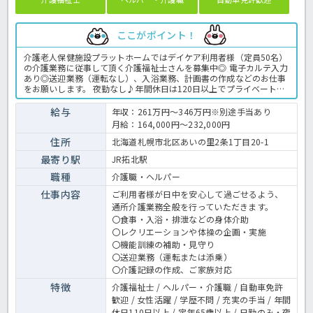
ここがポイント！
介護老人保健施設プラットホームではデイケア利用者様（定員50名）
の介護業務に従事して頂く介護福祉士さんを募集中◎ 電子カルテ入力
あり◎送迎業務（運転なし）、入浴業務、計画書の作成などのお仕事
をお願いします。 夜勤なし♪年間休日は120日以上でプライベートと
両立しやすい環境◎ 賞与は日勤のみでは希少な4.0ヶ月分の支給があ
るなど、好条件の求人ですよ！ お問い合わせはほっ介護までお待ちし
給与
年収：261万円～346万円※別途手当あり
ております！ デイケアでの介護業務全般です。 ＜介護職 正職員
月給：164,000円～232,000円
デイケアの求人＞
住所
北海道札幌市北区あいの里2条1丁目20-1
最寄り駅
JR拓北駅
職種
介護職・ヘルパー
仕事内容
ご利用者様が日中を安心して過ごせるよう、
通所介護業務全般を行っていただきます。
〇食事・入浴・排泄などの身体介助
〇レクリエーションや体操の企画・実施
〇機能訓練の補助・見守り
〇送迎業務（運転または添乗）
〇介護記録の作成、ご家族対応
特徴
介護福祉士 / ヘルパー・介護職 / 自動車免許
歓迎 / 女性活躍 / 学歴不問 / 充実の手当 / 年間
休日110日以上 / 定年65歳以上 / 日勤のみ・夜