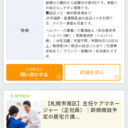
勤務は火曜日から金曜日の週4日です。家庭と
の両立もしやすい環境です。
■送迎バス・無料駐車場あり
JR手稲駅・星置駅経由の送迎バスを利用で
き、マイカー通勤も可能です。
特徴
ヘルパー・介護職 / 介護福祉士 / 初任者研修
（ヘルパー2級） / 実務者研修（ヘルパー1
級） / 女性活躍 / 学歴不問 / 年間休日110日以
上 / 無資格OK / 駅近or送迎バスあり / 交通費
支給あり / ブランク・復職OK / 担当者おすす
め
この求人に
詳細を見る
問い合わせる
札幌市南区
【札幌市南区】主任ケアマネー
ジャー（正社員）｜新規開設予
定の居宅介護...