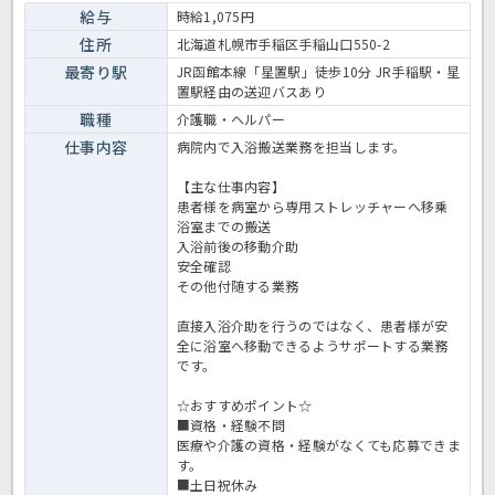
の両立を目指したい方にもおすすめです。 病院での入浴業務全般で
給与
時給1,075円
す。 ＜介護職 パート 病院の入浴搬送員求人＞
住所
北海道札幌市手稲区手稲山口550-2
最寄り駅
JR函館本線「星置駅」徒歩10分 JR手稲駅・星
置駅経由の送迎バスあり
職種
介護職・ヘルパー
仕事内容
病院内で入浴搬送業務を担当します。
【主な仕事内容】
患者様を病室から専用ストレッチャーへ移乗
浴室までの搬送
入浴前後の移動介助
安全確認
その他付随する業務
直接入浴介助を行うのではなく、患者様が安
全に浴室へ移動できるようサポートする業務
です。
☆おすすめポイント☆
■資格・経験不問
医療や介護の資格・経験がなくても応募できま
す。
■土日祝休み