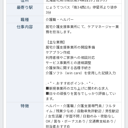
最寄り駅
じょうてつバス「南34西10」停留所より徒歩
3分
職種
介護職・ヘルパー
仕事内容
居宅介護支援事業所にて、ケアマネージャー業
務を担当します。
【主な業務】
居宅介護支援事業所の開設準備
ケアプラン作成
利用者様やご家族への相談対応
サービス事業所との連絡調整
介護保険に関する各種手続き
介護ソフト（win care）を使用した記録入力
.・*・.おすすめポイント.・*・.
■新規事業所の立ち上げに関われる求人
■日々の頑張りを賞与でしっかり評価してい
ます。
特徴
ヘルパー・介護職 / 介護支援専門員 / フルタ
イム / 残業少なめ / 自動車免許歓迎 / 男性歓迎
/ 女性活躍 / 学歴不問 / 日勤のみ・夜勤なし
OK / 賞与・ボーナスあり / 交通費支給あり /
担当者おすすめ