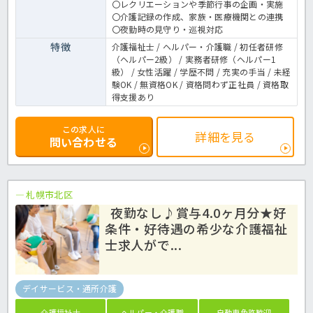
〇レクリエーションや季節行事の企画・実施
〇介護記録の作成、家族・医療機関との連携
〇夜勤時の見守り・巡視対応
特徴
介護福祉士 / ヘルパー・介護職 / 初任者研修
（ヘルパー2級） / 実務者研修（ヘルパー1
級） / 女性活躍 / 学歴不問 / 充実の手当 / 未経
験OK / 無資格OK / 資格問わず正社員 / 資格取
得支援あり
この求人に
詳細を見る
問い合わせる
札幌市北区
夜勤なし♪賞与4.0ヶ月分★好
条件・好待遇の希少な介護福祉
士求人がで...
デイサービス・通所介護
介護福祉士
ヘルパー・介護職
自動車免許歓迎