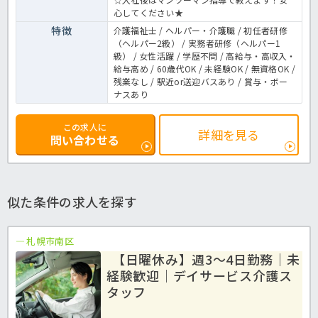
心してください★
特徴
介護福祉士 / ヘルパー・介護職 / 初任者研修
（ヘルパー2級） / 実務者研修（ヘルパー1
級） / 女性活躍 / 学歴不問 / 高給与・高収入・
給与高め / 60歳代OK / 未経験OK / 無資格OK /
残業なし / 駅近or送迎バスあり / 賞与・ボー
ナスあり
この求人に
詳細を見る
問い合わせる
似た条件の求人を探す
札幌市南区
【日曜休み】週3～4日勤務｜未
経験歓迎｜デイサービス介護ス
タッフ