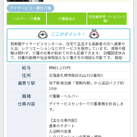
デイサービス・通所介護
初任者研修（ヘルパー2
ヘルパー・介護職
介護福祉士
級）
ここがポイント！
和幸園デイサービスセンターは、在宅で生活する高齢者の方へ食事や
入浴、レクリエーションなどのサービスを提供しています。 資格や経
験は問わず、介護の仕事が初めての方も応募できます。 日曜固定休み
で、扶養内勤務や社会保険加入など働き方の相談も可能です。 施設内
には職員用保育園があり、子育てと仕事を両立したい方にもおすすめ
です。 また、地下鉄真駒内駅から無料送迎バスを利用でき、マイカー
給与
時給1,135円
通勤にも対応しています。 ☆ご興味がありましたらほっ介護までお問
住所
北海道札幌市南区石山932番地3
合せ下さいね！デイサービスでの介護業務全般です。 ＜介護職 パー
ト デイサービスの求人＞
最寄り駅
地下鉄南北線「真駒内駅」から送迎バスで約
10分
職種
介護職・ヘルパー
仕事内容
デイサービスセンターで介護業務を担当しま
す。
【主な仕事内容】
食事のサポート
入浴時の支援
レクリエーションの実施・補助