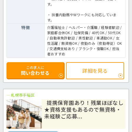
す。
・ 扶養内勤務やWワークにも対応していま
す。
特徴
介護福祉士 / ヘルパー・介護職 / 経験者歓迎 /
家庭都合休OK / 社保完備 / 40代OK / 50代OK
/ 自動車免許歓迎 / 男性歓迎 / 車通勤OK / 女
性活躍 / 無資格OK / 夜勤のみ（夜勤専従）OK
/ 交通費支給あり / ブランク・復職OK / 担当
者おすすめ
この求人に
詳細を見る
問い合わせる
札幌市手稲区
提携保育園あり！残業ほぼなし
★資格支援もあるので無資格・
未経験ご応募...