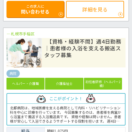
この求人に
詳細を見る
問い合わせる
札幌市手稲区
【資格・経験不問】週4日勤務
｜患者様の入浴を支える搬送ス
タッフ募集
病院
初任者研修（ヘルパー2
ヘルパー・介護職
介護福祉士
級）
ここがポイント！
北都病院は、地域医療を支える病院として内科・リハビリテーション
科を中心に診療を行っています。 今回募集するのは、患者様を病室か
ら浴室まで搬送する入浴搬送員です。 資格や経験は問いません。患者
様が安心して入浴できるようサポートする役割を担います。 週4日・9
時から16時までの勤務で、土日祝休みのため、家庭やプライベートと
の両立を目指したい方にもおすすめです。 病院での入浴業務全般で
給与
時給1,075円