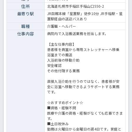
す。 ＜介護職 パート 病院の入浴搬送員求人＞
住所
北海道札幌市手稲区手稲山口550-2
最寄り駅
JR函館本線「星置駅」徒歩10分 JR手稲駅・星
置駅経由の送迎バスあり
職種
介護職・ヘルパー
仕事内容
病院内で入浴搬送業務を担当します。
【主な仕事内容】
患者様を病室から専用ストレッチャーへ移乗
浴室までの搬送
入浴前後の移動介助
安全確認
その他付随する業務
直接入浴介助を行うのではなく、患者様が安
全に浴室へ移動できるようサポートする業務
です。
☆おすすめポイント☆
■資格・経験不問
医療や介護の資格・経験がなくても応募できま
す。
■土日祝休み
勤務は火曜日から金曜日の週4日です。家庭と