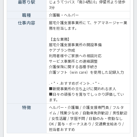
最寄り駅
じょうてつバス「南34西10」停留所より徒歩
3分
職種
介護職・ヘルパー
仕事内容
居宅介護支援事業所にて、ケアマネージャー業
務を担当します。
【主な業務】
居宅介護支援事業所の開設準備
ケアプラン作成
利用者様やご家族への相談対応
サービス事業所との連絡調整
介護保険に関する各種手続き
介護ソフト（win care）を使用した記録入力
.・*・.おすすめポイント.・*・.
■新規事業所の立ち上げに関われる求人
■日々の頑張りを賞与でしっかり評価してい
ます。
特徴
ヘルパー・介護職 / 介護支援専門員 / フルタ
イム / 残業少なめ / 自動車免許歓迎 / 男性歓迎
/ 女性活躍 / 学歴不問 / 日勤のみ・夜勤なし
OK / 賞与・ボーナスあり / 交通費支給あり /
担当者おすすめ