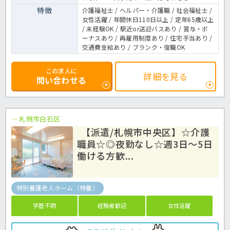
特徴
介護福祉士 / ヘルパー・介護職 / 社会福祉士 /
女性活躍 / 年間休日110日以上 / 定年65歳以上
/ 未経験OK / 駅近or送迎バスあり / 賞与・ボ
ーナスあり / 再雇用制度あり / 住宅手当あり /
交通費支給あり / ブランク・復職OK
この求人に
詳細を見る
問い合わせる
札幌市白石区
【派遣/札幌市中央区】☆介護
職員☆◎夜勤なし☆週3日～5日
働ける方歓...
特別養護老人ホーム（特養）
学歴不問
経験者歓迎
女性活躍