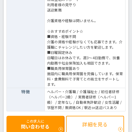
利用者様の見守り
送迎業務
介護資格や経験は問いません。
☆おすすめポイント☆
■資格・経験不問
介護の資格や経験がなくても応募できます。介
護職にチャレンジしたい方を歓迎します。
■日曜固定休み
日曜日はお休みです。週3～4日勤務で、扶養
内勤務や社会保険加入も相談できます。
■職員用保育園あり
施設内に職員用保育園を完備しています。保育
料・食費無料で子育てとの両立をサポートし
ます。
特徴
ヘルパー・介護職 / 介護福祉士 / 初任者研修
（ヘルパー2級） / 実務者研修（ヘルパー1
級） / 定年なし / 自動車免許歓迎 / 女性活躍 /
学歴不問 / 無資格OK / 駅近or送迎バスあり
この求人に
詳細を見る
問い合わせる