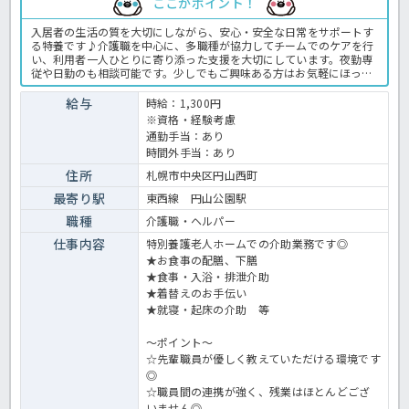
ここがポイント！
入居者の生活の質を大切にしながら、安心・安全な日常をサポートす
る特養です♪介護職を中心に、多職種が協力してチームでのケアを行
い、利用者一人ひとりに寄り添った支援を大切にしています。夜勤専
従や日勤のも相談可能です。少しでもご興味ある方はお気軽にほっ介
護までお問合せください！特別養護老人ホームでの介護業務全般で
す。＜介護職 派遣 特別養護老人ホームの求人＞
給与
時給：1,300円
※資格・経験考慮
通勤手当：あり
時間外手当：あり
住所
札幌市中央区円山西町
最寄り駅
東西線 円山公園駅
職種
介護職・ヘルパー
仕事内容
特別養護老人ホームでの介助業務です◎
★お食事の配膳、下膳
★食事・入浴・排泄介助
★着替えのお手伝い
★就寝・起床の介助 等
～ポイント～
☆先輩職員が優しく教えていただける環境です
◎
☆職員間の連携が強く、残業はほとんどござ
いません◎