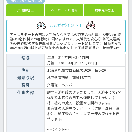
介護福祉士
ヘルパー・介護職
自動車免許歓迎
ここがポイント！
アースサポート白石は大手法人ならではの充実の福利厚生が魅力★ 業
務は3名体制でお客様宅に伺いますので、入職後も安心◎ 訪問入浴業
務が未経験の方も先輩職員がしっかりサポート致します！ 日勤のみで
年収300万円以上が可能な高給与求人♪ 地下鉄最寄駅から徒歩圏内
で、通勤面での負担が少ないのも魅力ですよ◎ ご興味のある方はほっ
介護までお問い合わせください。 訪問入浴での介護業務全般です。
給与
年収：311万円～346万円
＜介護職 正職員 訪問入浴の求人＞
月給：238,300円～267,300円
住所
北海道札幌市白石区栄通20丁目9-20
最寄り駅
地下鉄東西線 南郷18丁目
職種
介護職・ヘルパー
仕事内容
訪問入浴介護スタッフとして、入浴車にて3名
体制でお客様の自宅へ運転して向かい、浴
槽・機材の搬入・設置から関わります。
お客様の入浴中のサポート（洗髪・洗身・浸
浴）、終了後の片付けまで一連の流れをお任
せします。
～ポイント～