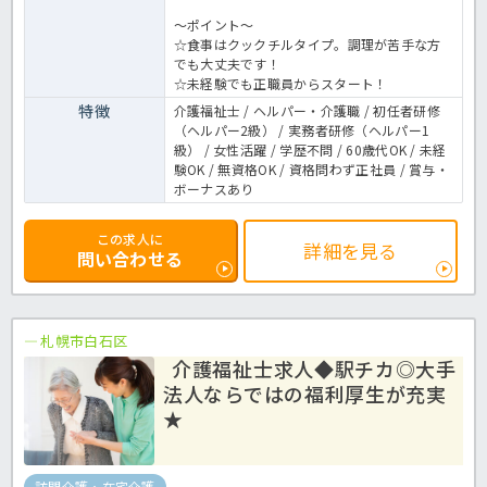
～ポイント～
☆食事はクックチルタイプ。調理が苦手な方
でも大丈夫です！
☆未経験でも正職員からスタート！
特徴
介護福祉士 / ヘルパー・介護職 / 初任者研修
（ヘルパー2級） / 実務者研修（ヘルパー1
級） / 女性活躍 / 学歴不問 / 60歳代OK / 未経
験OK / 無資格OK / 資格問わず正社員 / 賞与・
ボーナスあり
この求人に
詳細を見る
問い合わせる
札幌市白石区
介護福祉士求人◆駅チカ◎大手
法人ならではの福利厚生が充実
★
訪問介護・在宅介護