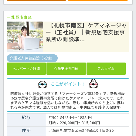
札幌市南区
【札幌市南区】ケアマネージャ
ー（正社員）｜新規居宅支援事
業所の開設準...
介護老人保健施設（老健）
ヘルパー・介護職
介護支援専門員
フルタイム
ここがポイント！
医療法人社団栄会が運営する「フォーシーズン南34条」で、新規開設
予定の居宅介護支援事業所に向けたケアマネージャー求人です。これ
までのケアマネ経験を活かしながら、新しい事業所の立ち上げに携わ
れる点が魅力です。法人では札幌市南区・中央区で介護老人保健施設
を運営しており、安定した運営基盤があります。土日休みで年間休日
109日のため、仕事と生活のバランスを大切にしたい方にもおすすめ
給与
年収：347万円～493万円
です。介護支援専門員の業務全般です。〈介護支援専門員 正職員
月給：220,000円～315,000円
介護老人保健施設の求人〉
住所
北海道札幌市南区南34条西10丁目3-35