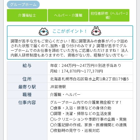
グループホーム
初任者研修（ヘルパー2
介護福祉士
ヘルパー・介護職
級）
ここがポイント！
調理が苦手な方もご安心ください！既に調理済みの食事がパック詰め
された状態で届くので､加熱・盛り付けのみです♪ 調理が苦手でグル
ープホームでのお仕事を諦めていた方もご応募いただけますね！ 法人
内新人研修制度もありますので、資格がない方、経験がない方でも安
心です。 資格取得支援制度もありますので、これから介護を始めたい
方におすすめですよ◎ グループホームでの介護業務全般です。 ＜介
給与
年収：244万円～247万円※別途手当あり
護職 正職員 グループホームの求人＞
月給：174,870円～177,370円
住所
北海道札幌市白石区菊水上町1条2丁目179番5
最寄り駅
JR苗穂駅
職種
介護職・ヘルパー
仕事内容
グループホーム内での介護業務全般です！
〇食事・入浴・排泄などの身体介助
〇調理・洗濯・掃除などの生活支援
〇レクリエーションや季節行事の企画・実施
〇介護記録の作成、家族・医療機関との連携
〇夜勤時の見守り・巡視対応