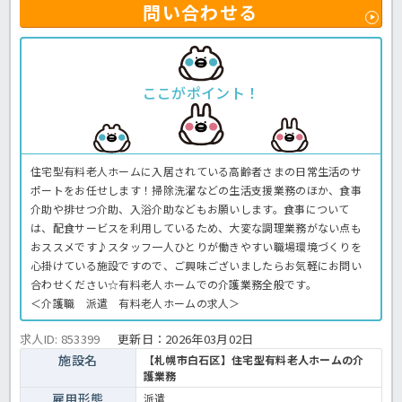
問い合わせる
ここがポイント！
住宅型有料老人ホームに入居されている高齢者さまの日常生活のサ
ポートをお任せします！掃除洗濯などの生活支援業務のほか、食事
介助や排せつ介助、入浴介助などもお願いします。食事について
は、配食サービスを利用しているため、大変な調理業務がない点も
おススメです♪スタッフ一人ひとりが働きやすい職場環境づくりを
心掛けている施設ですので、ご興味ございましたらお気軽にお問い
合わせください☆有料老人ホームでの介護業務全般です。
＜介護職 派遣 有料老人ホームの求人＞
求人ID: 853399
更新日：
2026年03月02日
施設名
【札幌市白石区】住宅型有料老人ホームの介
護業務
雇用形態
派遣