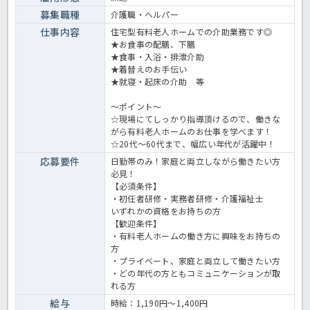
募集職種
介護職・ヘルパー
仕事内容
住宅型有料老人ホームでの介助業務です◎
★お食事の配膳、下膳
★食事・入浴・排泄介助
★着替えのお手伝い
★就寝・起床の介助 等
～ポイント～
☆現場にてしっかり指導頂けるので、働きな
がら有料老人ホームのお仕事を学べます！
☆20代～60代まで、幅広い年代が活躍中！
応募要件
日勤帯のみ！家庭と両立しながら働きたい方
必見！
【必須条件】
・初任者研修・実務者研修・介護福祉士
いずれかの資格をお持ちの方
【歓迎条件】
・有料老人ホームの働き方に興味をお持ちの
方
・プライベート、家庭と両立して働きたい方
・どの年代の方ともコミュニケーションが取
れる方
給与
時給：1,190円～1,400円