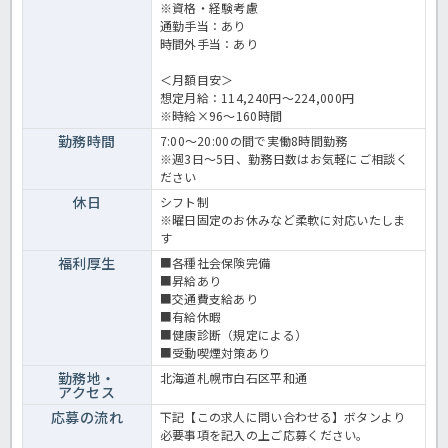
※資格・経験考慮
通勤手当：あり
時間外手当：あり
＜月額目安＞
想定月給：114,240円～224,000円
※時給×96～160時間
勤務時間
7:00～20:00の間で実働8時間勤務
※週3日～5日、勤務日数はお気軽にご相談く
ださい
休日
シフト制
※曜日固定のお休みなど柔軟に対応いたしま
す
福利厚生
■各種社会保険完備
■昇給あり
■交通費支給あり
■有給休暇
■健康診断（規定による）
■受動喫煙対策あり
勤務地・
北海道札幌市白石区平和通
アクセス
応募の流れ
下記【この求人に問い合わせる】ボタンより
必要事項を記入の上ご応募ください。