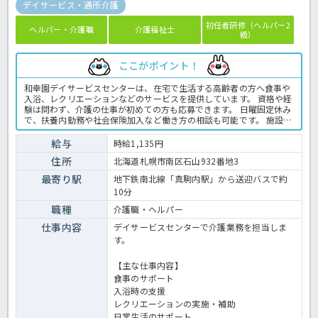
デイサービス・通所介護
初任者研修（ヘルパー2
ヘルパー・介護職
介護福祉士
級）
ここがポイント！
和幸園デイサービスセンターは、在宅で生活する高齢者の方へ食事や
入浴、レクリエーションなどのサービスを提供しています。 資格や経
験は問わず、介護の仕事が初めての方も応募できます。 日曜固定休み
で、扶養内勤務や社会保険加入など働き方の相談も可能です。 施設内
には職員用保育園があり、子育てと仕事を両立したい方にもおすすめ
です。 また、地下鉄真駒内駅から無料送迎バスを利用でき、マイカー
給与
時給1,135円
通勤にも対応しています。 ☆ご興味がありましたらほっ介護までお問
住所
北海道札幌市南区石山932番地3
合せ下さいね！デイサービスでの介護業務全般です。 ＜介護職 パー
ト デイサービスの求人＞
最寄り駅
地下鉄南北線「真駒内駅」から送迎バスで約
10分
職種
介護職・ヘルパー
仕事内容
デイサービスセンターで介護業務を担当しま
す。
【主な仕事内容】
食事のサポート
入浴時の支援
レクリエーションの実施・補助
日常生活のサポート