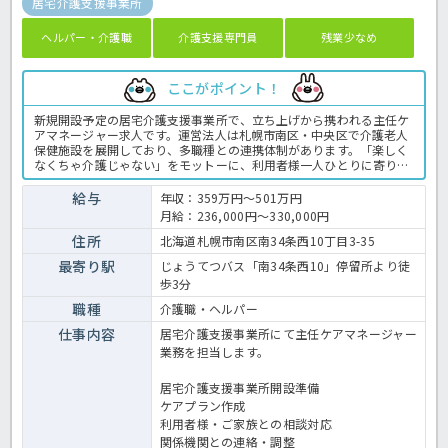
居宅介護支援事業所
ヘルパー・介護職
介護支援専門員
残業少なめ
ここがポイント！
新規開設予定の居宅介護支援事業所で、立ち上げから携われる主任ケ
アマネージャー求人です。運営法人は札幌市南区・中央区で介護老人
保健施設を展開しており、多職種との連携体制があります。「楽しく
なくちゃ介護じゃない」をモットーに、利用者様一人ひとりに寄り添
うサービスを提供しています。職場の雰囲気や仕事内容について詳し
く知りたい方は、見学やご相談からでも歓迎しています。お気軽にお
給与
年収：359万円～501万円
問い合わせください。新しい事業所づくりに興味がある方や、これま
月給：236,000円～330,000円
でのケアマネジメント経験を活かしてステップアップしたい方におす
すめです。介護支援専門員の業務全般です。〈介護支援専門員 正職
住所
北海道札幌市南区南34条西10丁目3-35
員 居宅支援事業所の求人〉
最寄り駅
じょうてつバス「南34条西10」停留所より徒
歩3分
職種
介護職・ヘルパー
仕事内容
居宅介護支援事業所にて主任ケアマネージャー
業務を担当します。
居宅介護支援事業所開設準備
ケアプラン作成
利用者様・ご家族との相談対応
関係機関との連絡・調整