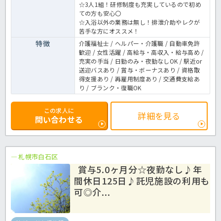
☆3人1組！研修制度も充実しているので初め
ての方も安心〇
☆入浴以外の業務は無し！排泄介助やレクが
苦手な方にオススメ！
特徴
介護福祉士 / ヘルパー・介護職 / 自動車免許
歓迎 / 女性活躍 / 高給与・高収入・給与高め /
充実の手当 / 日勤のみ・夜勤なしOK / 駅近or
送迎バスあり / 賞与・ボーナスあり / 資格取
得支援あり / 再雇用制度あり / 交通費支給あ
り / ブランク・復職OK
この求人に
詳細を見る
問い合わせる
札幌市白石区
賞与5.0ヶ月分☆夜勤なし♪年
間休日125日♪託児施設の利用も
可◎介...