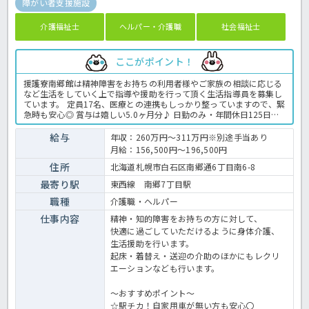
障がい者支援施設
介護福祉士
ヘルパー・介護職
社会福祉士
ここがポイント！
援護寮南郷館は精神障害をお持ちの利用者様やご家族の相談に応じる
など生活をしていく上で指導や援助を行って頂く生活指導員を募集し
ています。 定員17名、医療との連携もしっかり整っていますので、緊
急時も安心◎ 賞与は嬉しい5.0ヶ月分♪ 日勤のみ・年間休日125日と
お休みもしっかり取得できますのでワークライフバランスを大切にで
きますよ！ 周辺には事業所内保育園があり小さなお子様がいらっしゃ
給与
年収：260万円～311万円※別途手当あり
る方も安心ですよ。 ご興味のある方はお気軽にほっ介護までお問い合
月給：156,500円～196,500円
わせください。 障害者支援施設での介護業務全般です。 ＜介護職
正職員 障害者支援施設の求人＞
住所
北海道札幌市白石区南郷通6丁目南6-8
最寄り駅
東西線 南郷7丁目駅
職種
介護職・ヘルパー
仕事内容
精神・知的障害をお持ちの方に対して、
快適に過ごしていただけるように身体介護、
生活援助を行います。
起床・着替え・送迎の介助のほかにもレクリ
エーションなども行います。
～おすすめポイント～
☆駅チカ！自家用車が無い方も安心〇