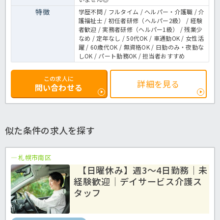
特徴
学歴不問 / フルタイム / ヘルパー・介護職 / 介
護福祉士 / 初任者研修（ヘルパー2級） / 経験
者歓迎 / 実務者研修（ヘルパー1級） / 残業少
なめ / 定年なし / 50代OK / 車通勤OK / 女性活
躍 / 60歳代OK / 無資格OK / 日勤のみ・夜勤な
しOK / パート勤務OK / 担当者おすすめ
この求人に
詳細を見る
問い合わせる
似た条件の求人を探す
札幌市南区
【日曜休み】週3～4日勤務｜未
経験歓迎｜デイサービス介護ス
タッフ