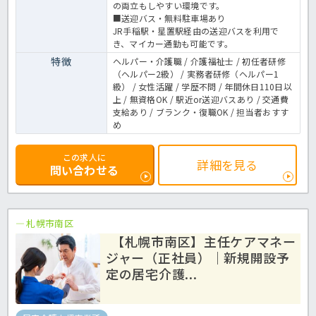
の両立もしやすい環境です。
■送迎バス・無料駐車場あり
JR手稲駅・星置駅経由の送迎バスを利用で
き、マイカー通勤も可能です。
特徴
ヘルパー・介護職 / 介護福祉士 / 初任者研修
（ヘルパー2級） / 実務者研修（ヘルパー1
級） / 女性活躍 / 学歴不問 / 年間休日110日以
上 / 無資格OK / 駅近or送迎バスあり / 交通費
支給あり / ブランク・復職OK / 担当者おすす
め
この求人に
詳細を見る
問い合わせる
札幌市南区
【札幌市南区】主任ケアマネー
ジャー（正社員）｜新規開設予
定の居宅介護...