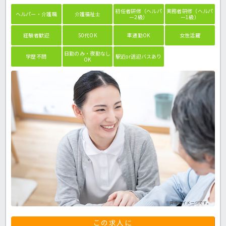
初任者研修（ヘルパ
実務者研修（ヘルパ
ヘルパー・介護職
介護福祉士
ー2級）
ー1級）
経験者歓迎
50代OK
車通勤OK
女性活躍
日勤のみ・夜勤なし
学歴不問
駅近or送迎バスあり
OK
※画像はイメージです。
この求人に