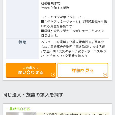
各種書類作成
その他付随する業務
.・*・.おすすめポイント.・*・.
■主任ケアマネージャーとして開設準備から携
われる貴重な募集です
■経験や資格を活かしながら安定した収入を
目指せます。
特徴
ヘルパー・介護職 / 介護支援専門員 / 残業少
なめ / 自動車免許歓迎 / 車通勤OK / 女性活躍
/ 学歴不問 / 充実の手当 / 賞与・ボーナスあり
/ 住宅手当あり / 交通費支給あり
この求人に
詳細を見る
問い合わせる
同じ法人・施設の求人を探す
札幌市白石区