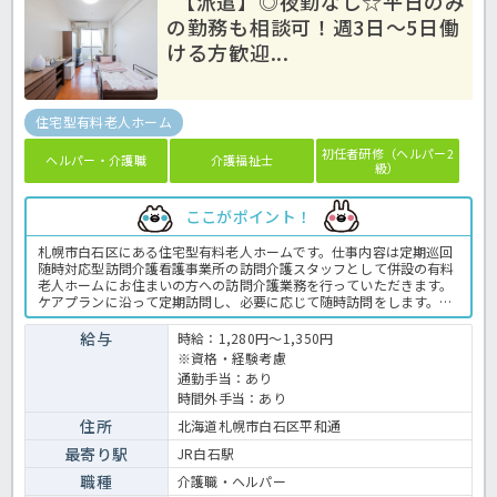
【派遣】◎夜勤なし☆平日のみ
の勤務も相談可！週3日～5日働
ける方歓迎...
住宅型有料老人ホーム
初任者研修（ヘルパー2
ヘルパー・介護職
介護福祉士
級）
ここがポイント！
札幌市白石区にある住宅型有料老人ホームです。仕事内容は定期巡回
随時対応型訪問介護看護事業所の訪問介護スタッフとして併設の有料
老人ホームにお住まいの方への訪問介護業務を行っていただきます。
ケアプランに沿って定期訪問し、必要に応じて随時訪問をします。
117室ある住宅型有料老人ホームです。訪問先は主に施設内にお住ま
いの方となります。少しでもご興味ある方はお気軽にほっ介護までお
給与
時給：1,280円～1,350円
問合せください！ 有料老人ホームでの介護業務全般です。 ＜介護
※資格・経験考慮
職 派遣 有料老人ホームの求人＞
通勤手当：あり
時間外手当：あり
住所
北海道札幌市白石区平和通
最寄り駅
JR白石駅
職種
介護職・ヘルパー