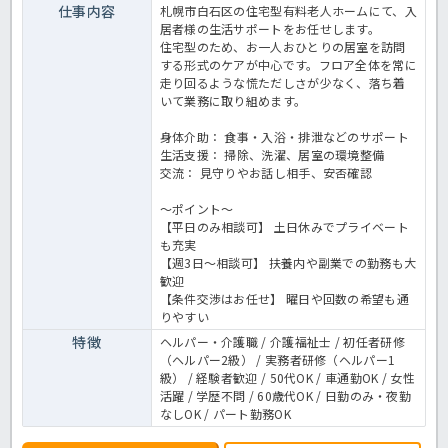
仕事内容
札幌市白石区の住宅型有料老人ホームにて、入
居者様の生活サポートをお任せします。
住宅型のため、お一人おひとりの居室を訪問
する形式のケアが中心です。フロア全体を常に
走り回るような慌ただしさが少なく、落ち着
いて業務に取り組めます。
身体介助： 食事・入浴・排泄などのサポート
生活支援： 掃除、洗濯、居室の環境整備
交流： 見守りやお話し相手、安否確認
～ポイント～
【平日のみ相談可】 土日休みでプライベート
も充実
【週3日〜相談可】 扶養内や副業での勤務も大
歓迎
【条件交渉はお任せ】 曜日や回数の希望も通
りやすい
特徴
ヘルパー・介護職 / 介護福祉士 / 初任者研修
（ヘルパー2級） / 実務者研修（ヘルパー1
級） / 経験者歓迎 / 50代OK / 車通勤OK / 女性
活躍 / 学歴不問 / 60歳代OK / 日勤のみ・夜勤
なしOK / パート勤務OK