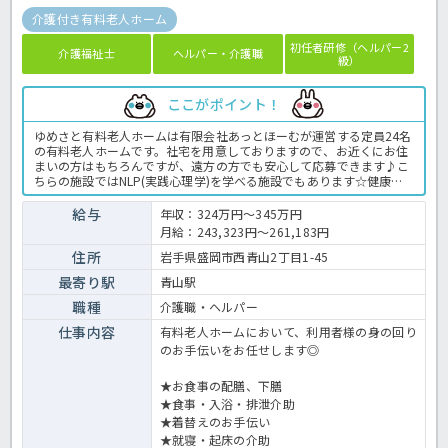
介護付き有料老人ホーム
初任者研修（ヘルパー2
介護福祉士
ヘルパー・介護職
級）
ここがポイント！
ゆめさと有料老人ホームは有限会社あっとほーむが運営する定員24名
の有料老人ホームです。社宅を用意しておりますので、お近くにお住
まいの方はもちろんですが、遠方の方でも安心して応募できます♪こ
ちらの施設ではNLP(実践心理学)を学べる施設でもあります☆健康に
留意した設備も整え、職員さんも元気に勤務できる環境づくりに力を
入れているのも魅力の一つです！！気になる方はお気軽にほっ介護ま
給与
年収：324万円～345万円
でお問い合わせください！有料老人ホームでの介護業務全般です。 ＜
月給：243,323円～261,183円
介護職 正職員 有料老人ホームの求人＞
住所
岩手県盛岡市西青山2丁目1-45
最寄り駅
青山駅
職種
介護職・ヘルパー
仕事内容
有料老人ホームにおいて、利用者様の身の回り
のお手伝いをお任せします◎
★お食事の配膳、下膳
★食事・入浴・排泄介助
★着替えのお手伝い
★就寝・起床の介助