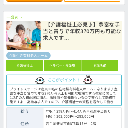
盛岡市
【介護福祉士必見♪】豊富な手
当と賞与で年収370万円も可能な
求人です...
介護付き有料老人ホーム
介護福祉士
ヘルパー・介護職
女性活躍
ここがポイント！
ブライトステージは定員80名の住宅型有料老人ホームになります♪豊
富な手当と賞与で年収370万円以上も可能な職場です☆夜勤に関して
は2名の人員配置に加え、看護師や警備員もいるので安心して勤務可
能ですよ！高給与求人ですので、介護福祉士の資格を活かして働きた
い方にオススメな求人になります☆求人が気になる方はほっ介護まで
お問い合わせ下さい！有料老人ホームでの介護業務全般です。 ＜介護
給与
年収：298万円～414万円※別途手当あり
職 正職員 有料老人ホームの求人＞
月給：202,000円～283,000円
住所
岩手県盛岡市肴町3番18号 2階