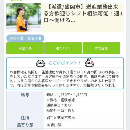
【派遣/盛岡市】送迎業務出来
る方歓迎◎シフト相談可能！週1
日～働ける...
訪問介護・在宅介護
学歴不問
週2,3日～
女性活躍
ここがポイント！
お客様宅を訪問し、生活援助や身体介護といった身の回りのお手伝い
をしていただきます！お客様やその家族への助言、相談を通じて精神
的にも多方面からお客様をサポートできるやりがいのあるお仕事で
す。同行研修や勉強会も行っておりますので、資格取りたての未経験
の方、ブランクのある方でもご安心下さい。運営するグループは全国
に事業所を持つ法人なため月給20万円以上と高給与なのが嬉しいです
給与
時給：1,260円～1,330円
ね♪お気軽にほっ介護までお問い合わせください。訪問介護での介護
※資格・経験考慮
業務全般です。 ＜介護職 派遣 訪問介護の求人＞
通勤手当：あり
時間外手当：あり
住所
岩手県盛岡市高松
最寄り駅
JR青山駅