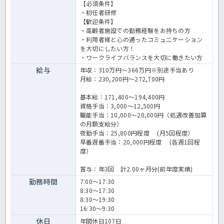
【必須条件】
・初任者研修
【歓迎条件】
・高齢者施設での勤務経験をお持ちの方
・利用者様と心の通ったコミュニケーション
を大切にしたい方！
・ワークライフバランスを大切に働きたい方
給与
年収：310万円～366万円※別途手当あり
月給：230,200円～272,700円
基本給：171,400～194,400円
資格手当：3,000～12,500円
職能手当：10,000～20,000円（処遇改善加算
の月額支給分）
夜勤手当：25,800円程度 (月5回程度）
早番遅番手当：20,000円程度 (各週1回程
度）
賞与：年3回 計2.00ヶ月分(前年度実績)
勤務時間
7:00～17:30
8:30～17:30
8:30～19:30
16:30～9:30
休日
年間休日107日