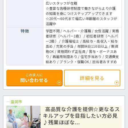
広いスタッフが在籍
☆豊富な各種研修制度で働きながらより介護
の知識を身につけステップアップできます
☆20代～60代まで幅広い年齢層のスタッフが
活躍中
特徴
学歴不問 / ヘルパー・介護職 / 女性活躍 / 実務
者研修（ヘルパー1級） / 初任者研修（ヘルパ
ー2級） / 介護福祉士 / 高給与・高収入・給与
高め / 充実の手当 / 年間休日110日以上 / 無資
格OK / 資格問わず正社員 / 賞与・ボーナスあ
り / 再雇用制度あり / 住宅手当あり / 交通費支
給あり / ブランク・復職OK / 担当者おすすめ
この求人に
詳細を見る
問い合わせる
盛岡市
高品質な介護を提供☆更なるス
キルアップを目指したい方必見
♪残業ほぼな...