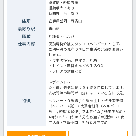
で気になる方はお気軽にお問い合わせください！有料老人ホームでの
※資格・経験考慮
介護業務全般です。＜介護職 派遣 有料老人ホームの求人＞
通勤手当：あり
時間外手当：あり
住所
岩手県盛岡市西青山
最寄り駅
青山駅
職種
介護職・ヘルパー
仕事内容
夜勤専従介護スタッフ（ヘルパー）として、
ご利用者の見守りや日常生活の介助をお願い
します。
・食事の準備、見守り、介助
・トイレ・着替えなどの生活介助
・フロアの清掃など
～ポイント～
☆社員が元気に働ける企業を目指しています。
☆夜間帯の時間が自分にあっている方に必見。
特徴
ヘルパー・介護職 / 介護福祉士 / 初任者研修
（ヘルパー2級） / 実務者研修（ヘルパー1
級） / 経験者歓迎 / フルタイム / 残業少なめ /
40代OK / 50代OK / 男性歓迎 / 車通勤OK / 女
性活躍 / 学歴不問 / 担当者おすすめ