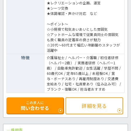
★レクリエーションの企画、運営
★シーツ交換
★体調確認・声かけ対応 など
～ポイント～
☆小規模で和気あいあいとした雰囲気
☆アットホームな環境で従業員同士の雰囲気
も良く職員の定着率の良さが魅力
☆20代～60代まで幅広い年齢層のスタッフが
活躍中
特徴
介護福祉士 / ヘルパー・介護職 / 初任者研修
（ヘルパー2級） / 実務者研修（ヘルパー1
級） / 自動車免許歓迎 / 女性活躍 / 学歴不問 /
60歳代OK / 定年65歳以上 / 未経験OK / 賞
与・ボーナスあり / 再雇用制度あり / 交通費
支給あり / 社宅・社員寮あり（住み込み可） /
ブランク・復職OK / 担当者おすすめ
この求人に
詳細を見る
問い合わせる
盛岡市