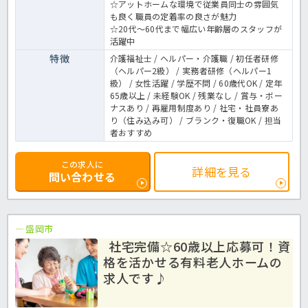
☆アットホームな環境で従業員同士の雰囲気
も良く職員の定着率の良さが魅力
☆20代～60代まで幅広い年齢層のスタッフが
活躍中
特徴
介護福祉士 / ヘルパー・介護職 / 初任者研修
（ヘルパー2級） / 実務者研修（ヘルパー1
級） / 女性活躍 / 学歴不問 / 60歳代OK / 定年
65歳以上 / 未経験OK / 残業なし / 賞与・ボー
ナスあり / 再雇用制度あり / 社宅・社員寮あ
り（住み込み可） / ブランク・復職OK / 担当
者おすすめ
この求人に
詳細を見る
問い合わせる
盛岡市
社宅完備☆60歳以上応募可！資
格を活かせる有料老人ホームの
求人です♪