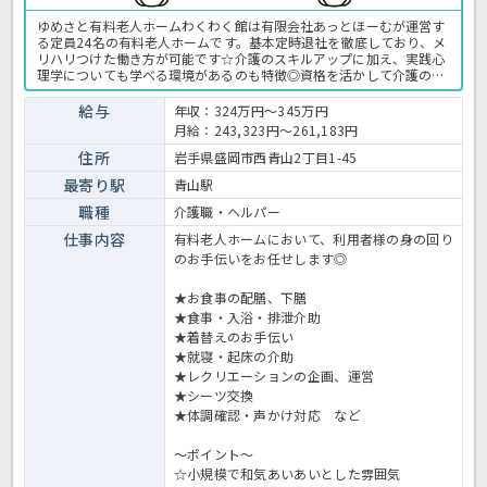
ゆめさと有料老人ホームわくわく館は有限会社あっとほーむが運営す
る定員24名の有料老人ホームです。基本定時退社を徹底しており、メ
リハリつけた働き方が可能です☆介護のスキルアップに加え、実践心
理学についても学べる環境があるのも特徴◎資格を活かして介護のプ
ロを目指したい方におすすめな求人です☆気になる方はお気軽にほっ
介護までお問い合わせください！有料老人ホームでの介護業務全般で
給与
年収：324万円～345万円
す。 ＜介護職 正職員 有料老人ホームの求人＞
月給：243,323円～261,183円
住所
岩手県盛岡市西青山2丁目1-45
最寄り駅
青山駅
職種
介護職・ヘルパー
仕事内容
有料老人ホームにおいて、利用者様の身の回り
のお手伝いをお任せします◎
★お食事の配膳、下膳
★食事・入浴・排泄介助
★着替えのお手伝い
★就寝・起床の介助
★レクリエーションの企画、運営
★シーツ交換
★体調確認・声かけ対応 など
～ポイント～
☆小規模で和気あいあいとした雰囲気