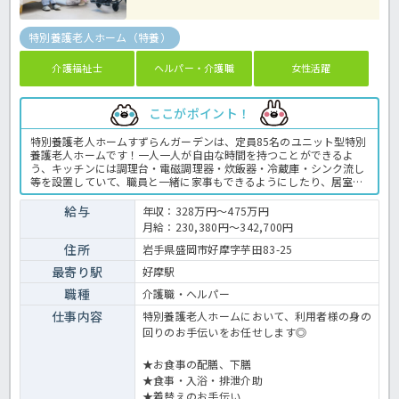
特別養護老人ホーム（特養）
介護福祉士
ヘルパー・介護職
女性活躍
ここがポイント！
特別養護老人ホームすずらんガーデンは、定員85名のユニット型特別
養護老人ホームです！一人一人が自由な時間を持つことができるよ
う、キッチンには調理台・電磁調理器・炊飯器・冷蔵庫・シンク流し
等を設置していて、職員と一緒に家事もできるようにしたり、居室に
は馴染みの家具や小物等の持ち込みはもちろん、電話を引くことも可
能にしています。利用者様へのサービス向上を常に考え、職員様同士
給与
年収：328万円～475万円
でも連携を大切にし介護業務に取り組まれております♪スキルアップ
月給：230,380円～342,700円
のための転職をしたい！！という方にはピッタリの求人です☆まずは
お気軽にほっ介護までお問い合わせくださいね。特別養護老人ホーム
住所
岩手県盛岡市好摩字芋田83-25
での介護業務全般です。 ＜介護職 正職員 特別養護老人ホームの求
最寄り駅
好摩駅
人＞
職種
介護職・ヘルパー
仕事内容
特別養護老人ホームにおいて、利用者様の身の
回りのお手伝いをお任せします◎
★お食事の配膳、下膳
★食事・入浴・排泄介助
★着替えのお手伝い