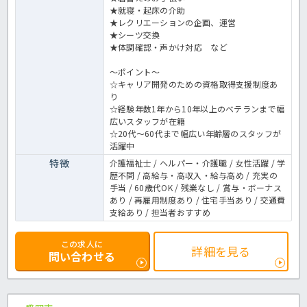
★就寝・起床の介助
★レクリエーションの企画、運営
★シーツ交換
★体調確認・声かけ対応 など
～ポイント～
☆キャリア開発のための資格取得支援制度あ
り
☆経験年数1年から10年以上のベテランまで幅
広いスタッフが在籍
☆20代～60代まで幅広い年齢層のスタッフが
活躍中
特徴
介護福祉士 / ヘルパー・介護職 / 女性活躍 / 学
歴不問 / 高給与・高収入・給与高め / 充実の
手当 / 60歳代OK / 残業なし / 賞与・ボーナス
あり / 再雇用制度あり / 住宅手当あり / 交通費
支給あり / 担当者おすすめ
この求人に
詳細を見る
問い合わせる