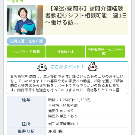
盛岡市
【派遣/盛岡市】訪問介護経験
者歓迎◎シフト相談可能！週1日
～働ける訪...
訪問介護・在宅介護
初任者研修（ヘルパー2
ヘルパー・介護職
介護福祉士
級）
ここがポイント！
お客様宅を訪問し、生活援助や身体介護といった身の回りのお手伝い
をしていただきます！お客様やその家族への助言、相談を通じて精神
的にも多方面からお客様をサポートできるやりがいのあるお仕事で
す。同行研修や勉強会も行っておりますので、資格取りたての未経験
の方、ブランクのある方でもご安心下さい。運営するグループは全国
に事業所を持つ法人なため、手当や福利厚生が充実。日勤のみで月給
給与
時給：1,260円～1,330円
20万円以上と高給与なのが嬉しいですね♪お気軽にほっ介護までお問
※資格・経験考慮
い合わせください。訪問介護での介護業務全般です。 ＜介護職 派
通勤手当：あり
遣 訪問介護の求人＞
時間外手当：あり
住所
岩手県盛岡市厨川
最寄り駅
JR厨川駅