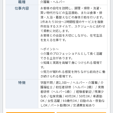
職種
介護職・ヘルパー
仕事内容
お客様の自宅を訪問し、調理・掃除・洗濯・
買い物代行などの生活援助、または食事・排
泄・入浴・着替えなどの身体介助を行います。
1件あたり30分～2時間程度のサービスを複数
件担当するスタイルで、スケジュールに合わせ
て柔軟に対応します。
お客様との会話を大切にしながら、在宅生活
を支える仕事です。
～ポイント～
☆介護のプロフェッショナルとして長く活躍
できる土台があります。
☆知識と実践を両輪で身につけられる環境で
す。
☆努力が報われる感覚を持ちながら前向きに働
き続けられる環境です。
特徴
学歴不問 / 週2,3日～ / ヘルパー・介護職 / 介
護福祉士 / 初任者研修（ヘルパー2級） / 実務
者研修（ヘルパー1級） / 経験者歓迎 / 残業少
なめ / 社保完備 / 40代OK / 50代OK / 車通勤
OK / 女性活躍 / 60歳代OK / 日勤のみ・夜勤な
しOK / パート勤務OK / 交通費支給あり