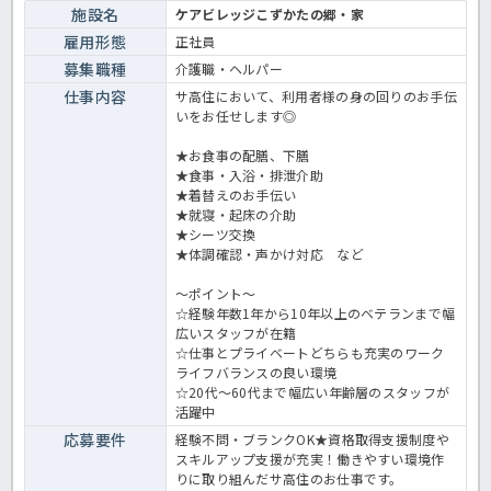
施設名
ケアビレッジこずかたの郷・家
雇用形態
正社員
募集職種
介護職・ヘルパー
仕事内容
サ高住において、利用者様の身の回りのお手伝
いをお任せします◎
★お食事の配膳、下膳
★食事・入浴・排泄介助
★着替えのお手伝い
★就寝・起床の介助
★シーツ交換
★体調確認・声かけ対応 など
～ポイント～
☆経験年数1年から10年以上のベテランまで幅
広いスタッフが在籍
☆仕事とプライベートどちらも充実のワーク
ライフバランスの良い環境
☆20代～60代まで幅広い年齢層のスタッフが
活躍中
応募要件
経験不問・ブランクOK★資格取得支援制度や
スキルアップ支援が充実！働きやすい環境作
りに取り組んだサ高住のお仕事です。