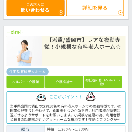
この求人に
詳細を見る
問い合わせる
盛岡市
【派遣/盛岡市】レアな夜勤専
従！小規模な有料老人ホーム☆
住宅型有料老人ホーム
初任者研修（ヘルパー2
ヘルパー・介護職
介護福祉士
級）
ここがポイント！
岩手県盛岡市青山の定員10名の有料老人ホームでの夜勤専従です。夜
間帯の見守りと合わせて、食事排せつの介助を行い利用者様が快適に
過ごせるようサポートをお願いします。小規模な施設の為、利用者様
と職員の距離感が近いアットホームな環境です！夜勤にブランクがあ
る方も優しく教えていただける環境がございますのでご安心くださ
い！月10～13回の間の勤務となり、お休みは事前にご相談可能ですの
給与
時給：1,260円～1,330円