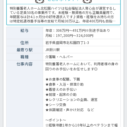
特別養護老人ホーム北松園ハイツは社会福祉法人育心会が運営するし
ている定員50名の事業所です。未経験・無資格の方も正職員雇用で、
年間賞与は計4.1ヶ月分の好待遇求人です♪資格・経験をお持ちの方
は特定処遇改善手当等の支給で月給30万以上、年収400万円も目指せ
るため介護職初めての方～ベテランの方まで幅広くオススメです！介
護休暇や看護休暇の取得実績もあり福利厚生面もバッチリでライフイ
給与
年収：306万円～491万円※別途手当あり
ベントがあっても安心して働ける環境が整っております◎ご興味のあ
月給：197,200円～324,000円
る方はお気軽にほっ介護までお問い合わせください！特養での介護業
務全般です。 ＜介護職 正職員 特養の求人＞
住所
岩手県盛岡市北松園四丁1-3
最寄り駅
JR厨川駅
職種
介護職・ヘルパー
仕事内容
特別養護老人ホームにおいて、利用者様の身の
回りのお手伝いをお任せします◎
★お食事の配膳、下膳
★食事・入浴・排泄介助
★着替えのお手伝い
★就寝・起床の介助
★レクリエーションの企画、運営
★シーツ交換
★体調確認・声かけ対応 など
～ポイント～
☆経験年数1年から10年以上のベテランまで幅