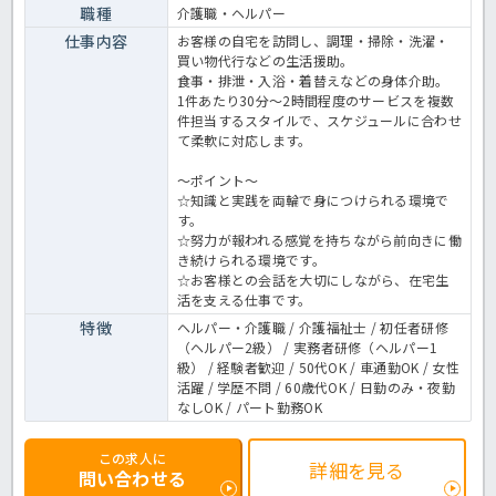
職種
介護職・ヘルパー
仕事内容
お客様の自宅を訪問し、調理・掃除・洗濯・
買い物代行などの生活援助。
食事・排泄・入浴・着替えなどの身体介助。
1件あたり30分～2時間程度のサービスを複数
件担当するスタイルで、スケジュールに合わせ
て柔軟に対応します。
～ポイント～
☆知識と実践を両輪で身につけられる環境で
す。
☆努力が報われる感覚を持ちながら前向きに働
き続けられる環境です。
☆お客様との会話を大切にしながら、在宅生
活を支える仕事です。
特徴
ヘルパー・介護職 / 介護福祉士 / 初任者研修
（ヘルパー2級） / 実務者研修（ヘルパー1
級） / 経験者歓迎 / 50代OK / 車通勤OK / 女性
活躍 / 学歴不問 / 60歳代OK / 日勤のみ・夜勤
なしOK / パート勤務OK
この求人に
詳細を見る
問い合わせる