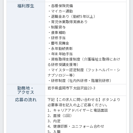
福利厚生
・各種保険完備
・マイカー通勤
・退職金あり（勤続5年以上）
・育児休業取得実績あり
・制服貸与
・食事補助
・研修手当
・慶弔見舞金
・永年勤続表彰
・年末年始手当
・資格取得支援制度（介護福祉士取得におけ
る研修受講支援等）
・マイスター認定制度（フットヘルパー・シ
ナプソロジー等）
・研修制度（社内外研修・階層別研修）
勤務地・
岩手県盛岡市下太田沢田23-3
アクセス
応募の流れ
下記【この求人に問い合わせる】ボタンより
必要事項を記入の上ご応募ください。
1、キャリアアドバイザーと電話面談
2、面接（1回）
3、内定
4、健康診断・ユニフォーム合わせ
5、入職