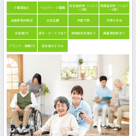
初任者研修（ヘルパ
実務者研修（ヘルパ
介護福祉士
ヘルパー・介護職
ー2級）
ー1級）
自動車免許歓迎
女性活躍
学歴不問
充実の手当
未経験OK
賞与・ボーナスあり
資格取得支援あり
再雇用制度あり
ブランク・復職OK
担当者おすすめ
※画像はイメージです。